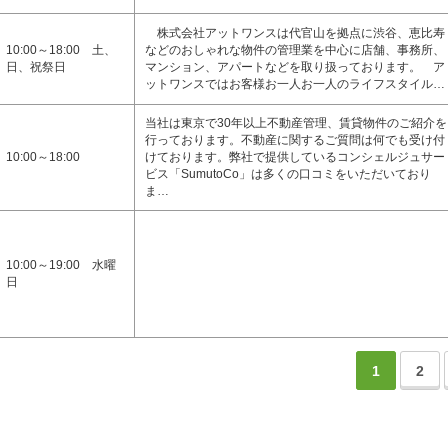
株式会社アットワンスは代官山を拠点に渋谷、恵比寿
10:00～18:00 土、
などのおしゃれな物件の管理業を中心に店舗、事務所、
日、祝祭日
マンション、アパートなどを取り扱っております。 ア
ットワンスではお客様お一人お一人のライフスタイル…
当社は東京で30年以上不動産管理、賃貸物件のご紹介を
行っております。不動産に関するご質問は何でも受け付
10:00～18:00
けております。弊社で提供しているコンシェルジュサー
ビス「SumutoCo」は多くの口コミをいただいており
ま…
10:00～19:00 水曜
日
1
2