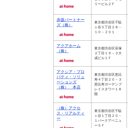
リービル２Ｆ
赤坂パートナー
東京都渋谷区千駄
ズ（株）
ヶ谷５丁目２８－
１０－２０１
アクアホーム
東京都渋谷区笹塚
（株）
２丁目１９－３大
成ビル１Ｆ
アクシア・プロ
東京都渋谷区恵比
パティ・ソリュ
寿４丁目２０－３
ーションズ
恵比寿ガーデンプ
（株） 本店
レイスタワー１８
階
（株）アクセ
東京都渋谷区千駄
ス・リアルティ
ヶ谷１丁目２０－
ー
１パークアベニュ
ー５Ｆ