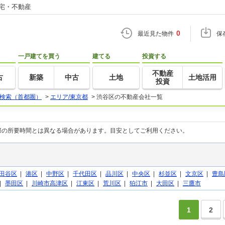
住宅・不動産
0
最近見た物件
保
一戸建てを買う
建てる
投資する
不動産
古
新築
中古
土地
土地活用
投資
検索（首都圏）
>
エリア/東京都
>
渋谷区の不動産会社一覧
際の所要時間とは異なる場合があります。目安としてご利用ください。
田谷区
|
港区
|
中野区
|
千代田区
|
品川区
|
中央区
|
杉並区
|
文京区
|
豊島
|
墨田区
|
川崎市高津区
|
江東区
|
荒川区
|
狛江市
|
大田区
|
三鷹市
1
2