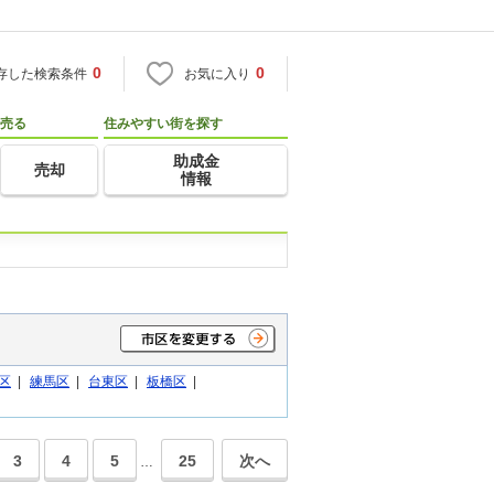
0
0
存した検索条件
お気に入り
売る
住みやすい街を探す
助成金
売却
情報
区
|
練馬区
|
台東区
|
板橋区
|
3
4
5
25
次へ
…