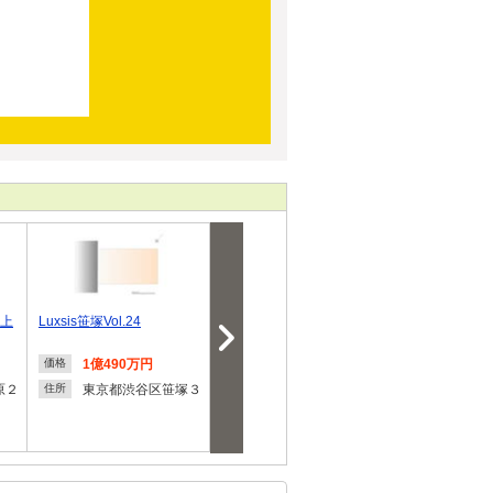
木上
Luxsis笹塚Vol.24
恵比寿 土地分譲
【弊社現地販
幡ヶ谷駅7分！
1億490万円
1億6,280万円
1億7,
価格
価格
価格
7,500
原２
東京都渋谷区笹塚３
東京都渋谷区恵比寿
住所
住所
２
東京都
住所