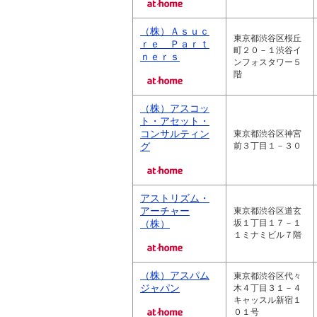
（株）Ａｓｕｃ
東京都渋谷区桜丘
ｒｅ Ｐａｒｔ
町２０－１渋谷イ
ｎｅｒｓ
ンフォスタワー５
階
（株）アスコッ
ト・アセット・
コンサルティン
東京都渋谷区神宮
グ
前３丁目１－３０
アストリズム・
アーチャー
東京都渋谷区道玄
（株）
坂１丁目１７－１
１ミナミビル７階
（株）アスパム
東京都渋谷区代々
ジャパン
木４丁目３１－４
キャッスル新宿１
０１号