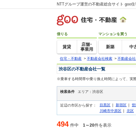
NTTグループ運営の不動産総合サイト goo
借りる
マンションを買う
店舗･
賃貸
新築
中
事業用
住宅・不動産
>
不動産会社検索
>
不動産会社
渋谷区の不動産会社一覧
※乗車する時間帯や乗り換え時間によって、実
検索条件
エリア：渋谷区
目黒区
|
新宿区
|
世
近辺の市区から探す：
川崎市中原区
|
北区
494
件中
1～20
件を表示