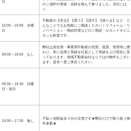
日
のご成約や実績・信頼を積んで参りました。当社には
リ…
不動産の【売る】【買う】【貸す】【借りる】など、ど
10:00～19:00 水曜
んなことでもお気軽にご相談ください！リフォーム・リ
日
ノベーション・相続対策などのご相談・セカンドオピニ
オンも歓迎です。
弊社は居住用・事業用不動産の売買、賃貸、管理等に携
わり、常に信用と実績を社是として実績を上げ現在に至
09:00～18:00 なし
っております。地域不動産会社ならではの物件もござい
ます。是非一度ご来店ください。
09:30～18:30 日曜
日・祝日
千駄ヶ谷駅徒歩３分の立地です★弊社だけで取り扱う物
10:00～17:30 無し
件多数★