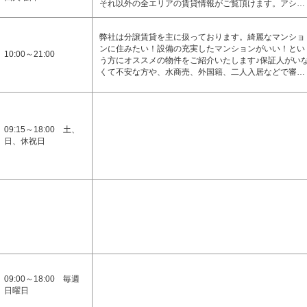
それ以外の全エリアの賃貸情報がご覧頂けます。アシ…
弊社は分譲賃貸を主に扱っております。綺麗なマンショ
ンに住みたい！設備の充実したマンションがいい！とい
10:00～21:00
う方にオススメの物件をご紹介いたします♪保証人がい
くて不安な方や、水商売、外国籍、二人入居などで審…
09:15～18:00 土、
日、休祝日
09:00～18:00 毎週
日曜日