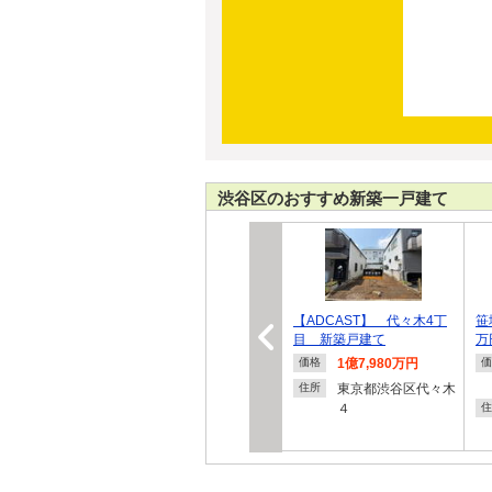
渋谷区のおすすめ新築一戸建て
【ADCAST】 代々木4丁
笹
目 新築戸建て
万
1億7,980万円
価格
価
東京都渋谷区代々木
住所
４
住