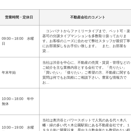
営業時間・定休日
不動産会社のコメント
コンパクトからファミリータイプまで、ペット可・楽
器可の分譲タイプマンションを多数取り扱っておりま
09:00～18:00 水曜
す。お客様のニーズに合わせて弊社スタッフが親切丁寧
日
にお部屋探しをお手伝い致します。 また、お部屋を
貸…
当社は渋谷を中心に、不動産の売買・賃貸・管理などの
ご紹介を主な業務内容とする会社です。「売りたい」
年末年始
「買いたい」「借りたい」ご希望の方、不動産に関する
質問は何でもお気軽にご相談下さい。豊富な情報力で
お…
10:00～18:00 年中
無休
当社は奥渋谷とパワースポットで人気のある代々木八
幡・緑の多い代々木公園駅前にある不動産会社です。１
10:00～19:00 水曜
９９０年に開業以来、早や３０数余年たち数切れない程