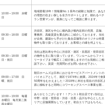
地域密着18年！情報量No.１長年の経験と知識で、あな
10:00～19:00 水曜
の理想の住まい探しを全力サポートします。頼れるベテ
日
ラン営業マンが、親身になってご相談に乗ります。
渋谷区、港区を中心に都内及び都内近郊の売買、店舗、
09:30～18:00 日曜
事務所、高級賃貸を重点的にご紹介しております。当社
日
が企画、建築から手がけた集合店舗等のオリジナル特選
物件も取り扱っております。お客様との縁を何よりも…
当社は恵比寿を中心に渋谷区・港区・目黒区・世田谷区
09:30～18:00 日曜
の物件を主に取り扱っています。ワンルームからファミ
日・祝日
リータイプまで幅広くご紹介致しますのでお気軽にご相
談下さい。賃貸・売買問わずお問い合わせ下さい。
朝日ホームズは日本におけるサービスアパートメントの
09:00～17:00 日
パイオニアとして、港区で1974年に創業。2024年で創
曜、祝日
50周年をむかえました！2018年に本社を現在の渋谷区
原に移転すると同時にコワーキングスペース事業を開…
ありがとうございます！！アシスト初台店です♪当社は
10:00～19:00 毎週
中野・杉並・世田谷・渋谷・目黒・品川を中心としたエ
水曜日 毎月第二第
リアに店舗展開をしています。初台エリアはもちろん、
四火曜日