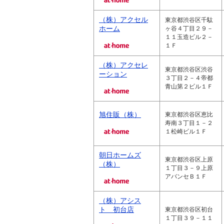
（株）アクセル
東京都渋谷区千駄
ホーム
ヶ谷４丁目２９－
１１玉造ビル２－
１Ｆ
（株）アクセレ
東京都渋谷区渋谷
ーション
３丁目２－４帝都
青山第２ビル１Ｆ
旭住販（株）
東京都渋谷区恵比
寿南３丁目１－２
１松崎ビル１Ｆ
朝日ホームズ
東京都渋谷区上原
（株）
１丁目３－９上原
アバンセＢ１Ｆ
（株）アシス
ト 初台店
東京都渋谷区初台
１丁目３９－１１