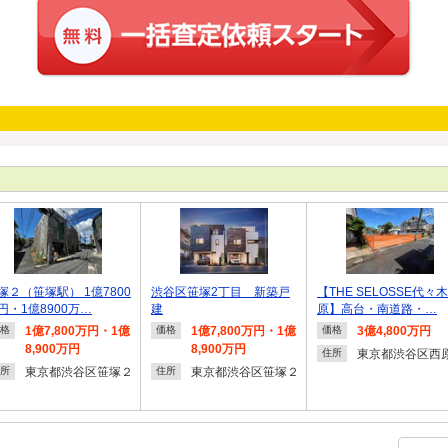
塚２（笹塚駅） 1億7800
渋谷区笹塚2丁目 新築戸
【THE SELOSSE代々
円・1億8900万…
建
原】高台・南道路・…
1億7,800万円・1億
1億7,800万円・1億
3億4,800万円
格
価格
価格
8,900万円
8,900万円
東京都渋谷区西
住所
東京都渋谷区笹塚２
東京都渋谷区笹塚２
所
住所