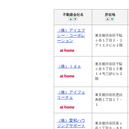
不動産会社名
所在地
（株）アイエフ
シー・コーポレ
東京都渋谷区千駄
ーション
ヶ谷１丁目２－２
アイエヌビル２階
東京都渋谷区千駄
（株）Ｉｄｏ
ヶ谷５丁目１５番
１４号三砂ビル２
階
（株）アイフェ
東京都渋谷区恵比
リーチェ
寿西１丁目１７－
１
（株）愛和ハウ
東京都渋谷区富ヶ
ジングサポート
谷１丁目６－８モ