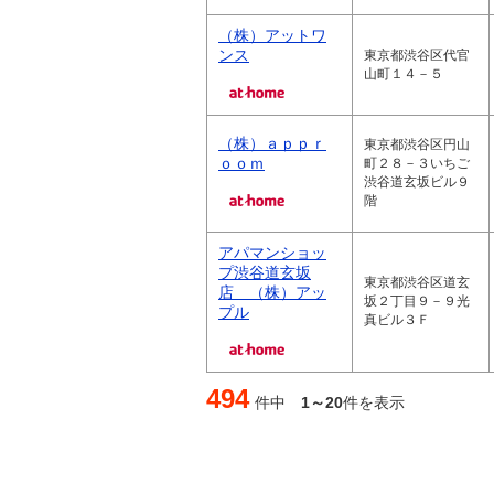
（株）アットワ
ンス
東京都渋谷区代官
山町１４－５
（株）ａｐｐｒ
東京都渋谷区円山
ｏｏｍ
町２８－３いちご
渋谷道玄坂ビル９
階
アパマンショッ
プ渋谷道玄坂
東京都渋谷区道玄
店 （株）アッ
坂２丁目９－９光
プル
真ビル３Ｆ
494
件中
1～20
件を表示