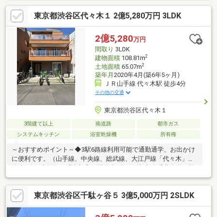
地、食器洗乾燥機、浄水器、高機能トイレ
東京都渋谷区代々木１ 2億5,280万円 3LDK
2億5,280
万円
間取り
3LDK
2
建物面積
108.81m
2
土地面積
65.07m
築年月
2020年4月(築6年5ヶ月)
ＪＲ山手線 代々木駅 徒歩4分
その他の交通
東京都渋谷区代々木１
3階建て以上
南道路
都市ガス
システムキッチン
浴室乾燥機
所有権
～おすすめポイント～◆3駅6路線利用可能で通勤通学、お出かけ
に便利です。（山手線、中央線、総武線、大江戸線「代々木」駅
徒歩4分、小田急線「南新宿」駅徒歩6分、副都心線「北参道」駅
徒歩7分）◆スーパー・コンビニが徒歩5分圏内に御座います。
（マルマンストア南新宿店徒歩4分、ファミリーマート代々木駅西
東京都渋谷区千駄ヶ谷５ 3億5,000万円 2SLDK
店徒歩3分）◆交通量が少なく閑静な住宅街です。◆約18.4帖の
広々としたLDKです。◆すべての居室が約6.1帖とゆとりのあるお
部屋です。※建物面積にペントハウス部分3.31㎡、ポーチ部分4.41