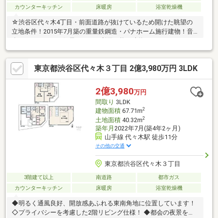
カウンターキッチン
床暖房
浴室乾燥機
☆渋谷区代々木4丁目・前面道路が抜けているため開けた眺望の
立地条件！2015年7月築の重量鉄鋼造・パナホーム施行建物！音
楽スタジオとして住居としても利用可能な建物！
東京都渋谷区代々木３丁目 2億3,980万円 3LDK
2億3,980
万円
間取り
3LDK
2
建物面積
67.71m
2
土地面積
40.32m
築年月
2022年7月(築4年2ヶ月)
山手線 代々木駅 徒歩11分
その他の交通
東京都渋谷区代々木３丁目
3階建て以上
南道路
都市ガス
カウンターキッチン
床暖房
浴室乾燥機
◆明るく通風良好、開放感あふれる東南角地に位置しています！
◇プライバシーを考慮した2階リビング仕様！ ◆都会の夜景を身