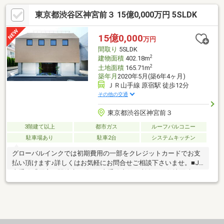
東京都渋谷区神宮前３ 15億0,000万円 5SLDK
15億0,000
万円
間取り
5SLDK
2
建物面積
402.18m
2
土地面積
165.71m
築年月
2020年5月(築6年4ヶ月)
ＪＲ山手線 原宿駅 徒歩12分
その他の交通
東京都渋谷区神宮前３
3階建て以上
都市ガス
ルーフバルコニー
駐車場あり
駐車2台
システムキッチン
グローバルインクでは初期費用の一部をクレジットカードでお支
払い頂けます♪詳しくはお気軽にお問合せご相談下さいませ。■JR
山手線「原宿」駅徒歩12分。■山手線内側に所在する敷地面積50
坪以上、建物面積120坪以上の大型邸宅。■大容量WIC×2で家中す
っきり片付きます。■2世帯住宅や賃貸併用も可能。■ホームエレ
ベーター完備で多様なライフスタイルに対応。■LDKは圧巻の約40
帖。ゲストルーム、スタジオ有。■2台駐車可能なビルトインガレ
ージで快適なカーライフを。■屋上ルーフバルコニー40帖以上で