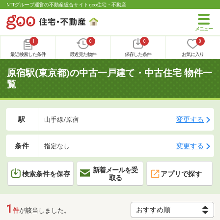
NTTグループ運営の不動産総合サイト goo住宅・不動産
1
0
0
0
最近検索した条件
最近見た物件
保存した条件
お気に入り
原宿駅(東京都)の中古一戸建て・中古住宅 物件一
覧
駅
変更する
山手線/原宿
条件
変更する
指定なし
新着メールを受
検索条件を保存
アプリで探す
取る
1
件
が該当しました。