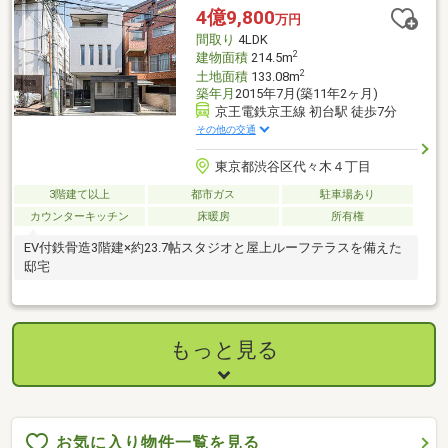
4億9,800
万円
間取り
4LDK
2
建物面積
214.5m
2
土地面積
133.08m
築年月
2015年7月(築11年2ヶ月)
京王電鉄京王線 初台駅 徒歩7分
その他の交通
東京都渋谷区代々木４丁目
3階建て以上
都市ガス
駐車場あり
カウンターキッチン
床暖房
所有権
EV付鉄骨造3階建×約23.7帖スタジオと屋上ルーフテラスを備えた
邸宅
もっと見る
お気に入り物件一覧を見る