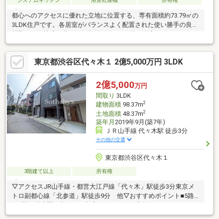
システムキッチン
浴室乾燥機
所有権
都心へのアクセスに優れた立地に位置する、専有面積約73.79㎡の
3LDK住戸です。各居室がバランスよく配置された使い勝手の良い
間取りで、快適な暮らしを提供します。1階の洋室はウォークイン
クローゼットとしての利用にも◎リビングを中心とした設計によ
り、ご家族が自然と集まる温かみのある空間を実現。東南角地に
東京都渋谷区代々木１ 2億5,000万円 3LDK
位置し、朝から暖かい陽が差し込みます。住戸から見える特別な
景色を実際にご覧ください！ご契約予約お待ちしております。◎
広告に使用している写真には入居前の写真を含んでおります。ぜ
2億5,000
万円
ひ現地にてご体感ください。
間取り
3LDK
2
建物面積
98.37m
2
土地面積
48.37m
築年月
2019年9月(築7年)
ＪＲ山手線 代々木駅 徒歩3分
その他の交通
東京都渋谷区代々木１
3階建て以上
所有権
▽アクセスJR山手線・都営大江戸線「代々木」駅徒歩3分東京メ
トロ副都心線「北参道」駅徒歩9分 他▽おすすめポイント■5路
線4駅が徒歩圏に収まり、都心へのアクセス良好■オフィスやサロ
ン、さらには民泊など多様な用途にも柔軟に対応可能です。■駅