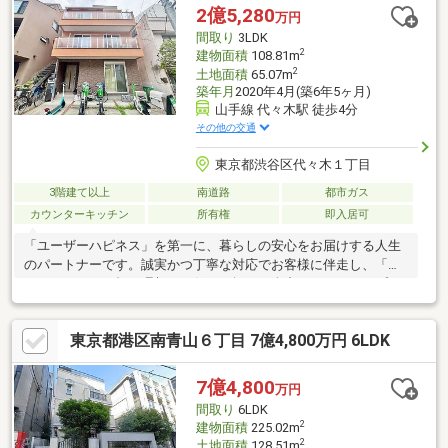
が入り混じりながらも、コンビニなど日常的に利用するショップ
2億5,280
万円
も複数あり。表参道・青山エリアでお探しの方、是非お問い合わ
間取り
3LDK
せください
2
建物面積
108.81m
2
土地面積
65.07m
築年月
2020年4月(築6年5ヶ月)
山手線 代々木駅 徒歩4分
その他の交通
東京都渋谷区代々木１丁目
3階建て以上
南道路
都市ガス
カウンターキッチン
所有権
即入居可
「ユーザーハピネス」を第一に、暮らしの安心をお届けする人生
のパートナーです。誠実かつ丁寧な対応でお客様に伴走し、「あ
なたらしさ」が輝く理想のお住まい探しを全力でバックアップさ
せていただきます。
東京都港区南青山６丁目 7億4,800万円 6LDK
7億4,800
万円
間取り
6LDK
2
建物面積
225.02m
2
土地面積
128.51m