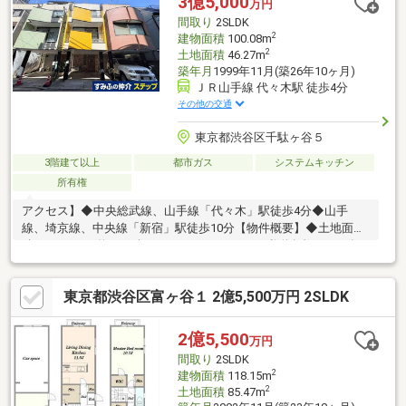
3億5,000
万円
㎡を含む。※容積率は道路幅員により160％に制限されます。
間取り
2SLDK
2
建物面積
100.08m
2
土地面積
46.27m
築年月
1999年11月(築26年10ヶ月)
ＪＲ山手線 代々木駅 徒歩4分
その他の交通
東京都渋谷区千駄ヶ谷５
3階建て以上
都市ガス
システムキッチン
所有権
アクセス】◆中央総武線、山手線「代々木」駅徒歩4分◆山手
線、埼京線、中央線「新宿」駅徒歩10分【物件概要】◆土地面
積：46.27㎡（約13.99坪） ほかに私道負担7.23㎡有
◆建物面積：100.08㎡◆用途地域：商業地域◆屋根付きカーポー
ト有（※車種の制限がございます。）
東京都渋谷区富ヶ谷１ 2億5,500万円 2SLDK
2億5,500
万円
間取り
2SLDK
2
建物面積
118.15m
2
土地面積
85.47m