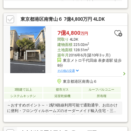
リールームやサンクンフロアを備え、多用途に対応しやすい可変
性ある間取り■各階にトイレと洗面台を配置し、フロアごとに使
い分けしやすい設計■約29帖のLDKは一体感ある空間として設計さ
東京都港区南青山６ 7億4,800万円 4LDK
れ、用途に応じて柔軟なレイアウトが可能【周辺環境のおすすめ
ポイント】■京王新線「初台」駅・小田急線「参宮橋」駅の2駅2
路線利用可能。都心主要エリアへアクセスしやすい立地■徒歩5分
7億4,800
万円
圏内にコンビニ・スーパー・ドラッグストアが揃う生活利便性あ
間取り
4LDK
る環境お気軽にお問い合わせください。
2
建物面積
225.02m
2
土地面積
128.51m
築年月
2016年6月(築10年3ヶ月)
東京メトロ千代田線 表参道駅 徒歩
8分
その他の交通
東京都港区南青山６
3階建て以上
都市ガス
ルーフバルコニー
システムキッチン
浴室乾燥機
所有権
～おすすめポイント～・2駅9路線利用可能で通勤通学、お出かけ
に便利・フロンヴィルホームズのオーダーメイド輸入住宅・三菱
エレクトニクスによる全館空調採用・開放感あふれるルーフバル
コニー・前面道路約5.8ｍと広々しており南西側に面しているため
陽当たり良好・「骨董通り」を普段使いする洗練されたライフス