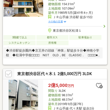
据えた長期的なライフプランシミュレーションを実施します。
2
建物面積
154.31m
2
土地面積
107.09m
築年月
1985年5月(築41年4ヶ月)
ＪＲ山手線 渋谷駅 徒歩15分
その他の交通
東京都渋谷区松濤１
3階建て以上
都市ガス
駐車場あり
システムキッチン
所有権
◆渋谷駅徒歩圏内◆京王井の頭線「神泉」駅徒歩９分◆神南小学
校 ◆松濤中学校□□□□ NOT OLD，BE CLASSIC． □□□□■
ウォールメイトは【かかりつけの不動産屋】として、徹底的にま
で顧客主義を貫く事をお約束いたします。■城南エリアに特化し
た情報網を駆使し、最良の不動産をご提案。■住宅ローンシュミ
東京都渋谷区代々木１ 2億5,000万円 3LDK
レーション無料相談会 毎日随時開催中。■ウォールメイトオリ
ジナルの住宅購入・住替え等について分かりやすく解説したガイ
ドブックをご希望者様に【無料プレゼント】～弊社ホームページ
2億5,000
万円
～https://wallmate.co.jp/～
間取り
3LDK
2
建物面積
98.37m
2
土地面積
48.37m
築年月
2019年9月(築7年)
ＪＲ山手線 代々木駅 徒歩2分