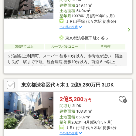
2
建物面積
249.11m
2
土地面積
54.94m
築年月
1997年1月(築29年8ヶ月)
ＪＲ山手線 代々木駅 徒歩6分
その他の交通
東京都渋谷区千駄ヶ谷５
3階建て以上
ルーフバルコニー
所有権
２沿線以上利用可、スーパー 徒歩10分以内、市街地が近い、陽当
り良好、駅まで平坦、総合病院 徒歩10分以内、前道６ｍ以上、セ
キュリティ充実、緑豊かな住宅地、都市近郊、通風良好、３階建
以上、小学校 徒歩10分以内、平坦地、２世帯住宅
東京都渋谷区代々木１ 2億5,280万円 3LDK
2億5,280
万円
間取り
3LDK
2
建物面積
108.81m
2
土地面積
65.07m
築年月
2020年4月(築6年5ヶ月)
ＪＲ山手線 代々木駅 徒歩4分
その他の交通