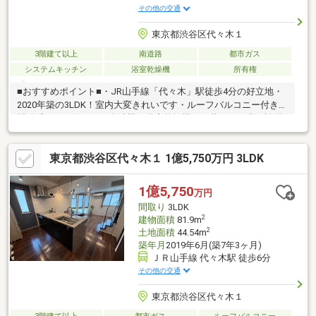
その他の交通
東京都渋谷区代々木１
3階建て以上
南道路
都市ガス
システムキッチン
浴室乾燥機
所有権
■おすすめポイント■・JR山手線「代々木」駅徒歩4分の好立地・
2020年築の3LDK！室内大変きれいです・ルーフバルコニー付きで
開放感のある住まい・食洗機・浴室乾燥機など暮らしを彩る設備
充実・3面採光で日当たり・通風良好な住空間・探し始めのお客
様、正しい家探しをお伝えします！＊ご来店頂きアンケート回答
東京都渋谷区代々木１ 1億5,750万円 3LDK
でギフトカードプレゼント！■交通アクセス■・JR山手線【代々
木】駅徒歩4分 他2路線利用可----------------------お気軽に下記の
《資料請求》又は《見学予約》ボタンをクリック！又は大和アク
1億5,750
万円
タス 0120-105-111(通話無料)まで
間取り
3LDK
2
建物面積
81.9m
2
土地面積
44.54m
築年月
2019年6月(築7年3ヶ月)
ＪＲ山手線 代々木駅 徒歩6分
その他の交通
東京都渋谷区代々木１