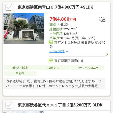
徒歩3分かつ複数路線利用可能な立地に加え、用途の自由度と収益
東京都港区南青山６ 7億4,800万円 4SLDK
性を期待できる点が魅力です。自用・事業用・投資用と多角的に
ご検討いただける都心不動産です。
7億4,800
万円
間取り
4SLDK
2
建物面積
225.02m
2
土地面積
128.51m
築年月
2016年6月(築10年3ヶ月)
東京メトロ銀座線 表参道駅 徒歩10
分
その他の交通
東京都港区南青山６
3階建て以上
都市ガス
ルーフバルコニー
所有権
表参道駅徒歩8分、南青山6丁目の戸建をご紹介いたしますルーフ
バルコニーや各階トイレ付、ホームエレベーター搭載の大邸宅シ
ャッター付きの駐車スペースもご用意しております1階には防音
壁・防音扉を設置。楽器の演奏や、音を気にせずホームパーティ
ーを楽しむなど様々な場面でご使用いただけます。2.3階は、ご家
東京都渋谷区代々木１丁目 2億5,280万円 3LDK
族がゆったり過ごせる空間に。周辺は骨董通りに近く、飲食店や
アパレルなど名店が立ち並びます。美術館や大学など様々な施設