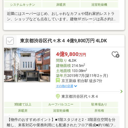
システムキッチン
床暖房
浴室乾燥機
近隣にはスーパーはじめ、おしゃれなカフェや隠れ家的レストラ
ン、ショップなども点在しています。建物1Fガレージは高さ約27
ｍとゆとりのスペースで、ハイル―フ・大型車も駐車可能、1F奥
のフリースペースと連結してお使い頂くことも可能です。南北東
の３方向に開口部があり風通りもよく、自然光の取れるお部屋で
東京都渋谷区代々木４ 4億9,800万円 4LDK
す。2F、LDKと3F主寝室に床暖房、収納スペース多く、全窓複層
ガラス、シャッター付で防犯面も安心です。
4億9,800
万円
間取り
4LDK
2
建物面積
214.5m
2
土地面積
133.08m
築年月
2015年7月(築11年2ヶ月)
京王新線 初台駅 徒歩7分
その他の交通
東京都渋谷区代々木４
3階建て以上
ルーフバルコニー
駐車場あり
床暖房
浴室乾燥機
所有権
【物件のおすすめポイント】■1階スタジオと2・3階居住空間を分
離し、来客対応や業務利用にも配慮されたフロア構成■約13帖フ