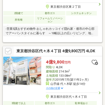
東京都渋谷区東２丁目
2階建て
都市ガス
システムキッチン
リフォームリノベーシ
所有権
ョン
-営業5課おすすめ物件-おしゃれカッコイイ隠れ家・都市の中心部
でアーバンスタイルに暮らす ～18帖以上の広いリビング、地下
には13.5帖の大きなスタジオスペース、大きなお庭スペースの魅
力と共に～
東京都渋谷区代々木４丁目 4億9,800万円 4LDK
4億9,800
万円
間取り
4LDK
2
建物面積
214.5m
2
土地面積
133.08m
築年月
2015年7月(築11年2ヶ月)
山手線 代々木駅 徒歩14分
その他の交通
東京都渋谷区代々木４丁目
3階建て以上
都市ガス
駐車場あり