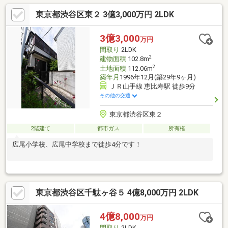
談 □□□◇ 土地探しから住まいづくりまでサポート ◇■城南・都
東京都渋谷区東２ 3億3,000万円 2LDK
心エリアの住まい探しに対応■土地探し・建築会社選びもご相談
可能■未公開物件や住宅ローン相談も承りますお気軽にお問合せ
下さい。～ FREST HOME ～
3億3,000
万円
間取り
2LDK
2
建物面積
102.8m
2
土地面積
112.06m
築年月
1996年12月(築29年9ヶ月)
ＪＲ山手線 恵比寿駅 徒歩9分
その他の交通
東京都渋谷区東２
2階建て
都市ガス
所有権
広尾小学校、広尾中学校まで徒歩4分です！
東京都渋谷区千駄ヶ谷５ 4億8,000万円 2LDK
4億8,000
万円
間取り
2LDK