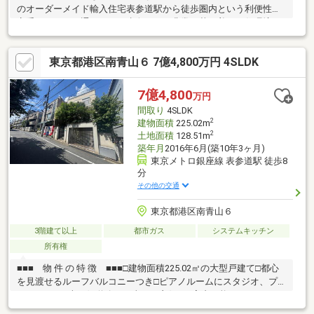
のオーダーメイド輸入住宅表参道駅から徒歩圏内という利便性を
享受しながら、通りから一歩奥まった非常に落ち着いた住環境・
4LDK＋2マルチスペース＋3バスルーム＋4トイレ・BBQや水遊び
も楽しめる、開放感あふれるルーフバルコニー・重厚感のある高
東京都港区南青山６ 7億4,800万円 4SLDK
級仕様の邸宅（エレベーター完備）・1階に防音壁・防音扉を設置
した本格的な防音室・三菱電機による全館空調システム・全窓に
オートタイマー付き自動シャッターを完備・全水栓（浴室含む）
7億4,800
万円
で浄水が利用可能なシステム詳細や内覧のご希望がございました
間取り
4SLDK
ら、お気軽にお申し付けください。
2
建物面積
225.02m
2
土地面積
128.51m
築年月
2016年6月(築10年3ヶ月)
東京メトロ銀座線 表参道駅 徒歩8
分
その他の交通
東京都港区南青山６
3階建て以上
都市ガス
システムキッチン
所有権
■■■ 物 件 の 特 徴 ■■■□建物面積225.02㎡の大型戸建て□都心
を見渡せるルーフバルコニーつき□ピアノルームにスタジオ、プ
レイルーム□南西側道路で日当たり良好□ご案内可能ですので、お
気軽にお問合せ下さい！□□□ 城南、都心エリアの土地探し相