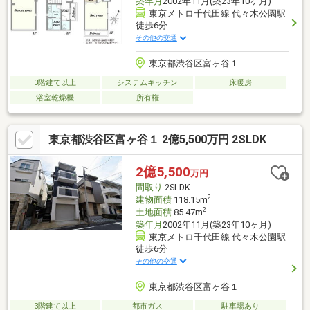
築年月
2002年11月(築23年10ヶ月)
東京メトロ千代田線 代々木公園駅
徒歩6分
その他の交通
東京都渋谷区富ヶ谷１
3階建て以上
システムキッチン
床暖房
浴室乾燥機
所有権
東京都渋谷区富ヶ谷１ 2億5,500万円 2SLDK
2億5,500
万円
間取り
2SLDK
2
建物面積
118.15m
2
土地面積
85.47m
築年月
2002年11月(築23年10ヶ月)
東京メトロ千代田線 代々木公園駅
徒歩6分
その他の交通
東京都渋谷区富ヶ谷１
3階建て以上
都市ガス
駐車場あり