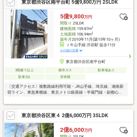
東京都渋谷区南平台町 5億9,800万円 2SLDK
タイル
5億9,800
万円
間取り
2SLDK
2
建物面積
159.87m
2
土地面積
106.94m
築年月
2010年11月(築15年10ヶ月)
ＪＲ山手線 渋谷駅 徒歩11分
その他の交通
東京都渋谷区南平台町
3階建て以上
都市ガス
駐車場あり
駐車2台
所有権
〔交通アクセス〕複数路線利用可能・JR山手線、埼京線、湘南新
宿ライン、東急東横線、東京メトロ銀座線・半蔵門線・副都心線
「渋谷」駅徒歩11分〔物件概要〕・渋谷区南平台町戸建●建物概
要・建物面積：159.87㎡・築年月：2010年11月築・構造：鉄筋コ
ンクリート・鉄骨造合金メッキ鋼板ぶき3階建て・間取り：
東京都渋谷区東４ 2億6,000万円 3SLDK
2SLDK（エレベーター有）・駐車場2台分（車種による）●土地概
要・土地権利：所有権・土地面積（公簿）：106.94㎡・接道状
況：南東側公道に約6.9m接する
2億6,000
万円
間取り
3SLDK