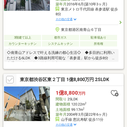
築年月
2016年6月(築10年3ヶ月)
東京メトロ千代田線 表参道駅 徒歩
8分
その他の交通
東京都港区南青山６丁目
3階建て以上
都市ガス
駐車場あり
カウンターキッチン
システムキッチン
所有権
◇南青山アドレスで叶える洗練の都心生活◇ ◆多目的に利用い
ただける6LDK ◆3路線利用可能な「表参道」駅から徒歩8分
◆重厚な高級仕様が魅力の邸宅です
東京都渋谷区東２丁目 1億8,800万円 2SLDK
1億8,800
万円
間取り
2SLDK
2
建物面積
120.22m
2
土地面積
99.17m
築年月
2004年3月(築22年6ヶ月)
山手線 恵比寿駅 徒歩11分
その他の交通