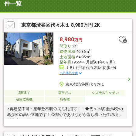
件一覧
東京都渋谷区代々木１ 8,980万円 2K
8,980
万円
間取り
2K
2
建物面積
46.36m
2
土地面積
64.85m
築年月
1965年1月(築61年8ヶ月)
ＪＲ山手線 代々木駅 徒歩4分
その他の交通
東京都渋谷区代々木１
2階建て
都市ガス
システムキッチン
浴室乾燥機
所有権
※再建築不可・築年数不明◇民泊利用可！！◆代々木駅徒歩4分の
希少性の高い立地です！◇都心でありながら落ち着いた住環境が
魅力◆2009年にリフォーム済で大変きれいにお使い、ハウスクリ
ーニング済みです！◇マンション中心エリアでは珍しい木造2階
建ての戸建！！◆独立性・プライバシー性を確保できるお住まい