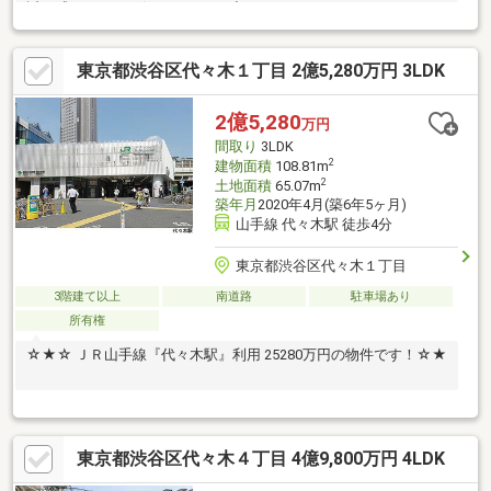
近に感じられるお住まいです！ ◇ファミリーにおすすめの3LDK
タイプの間取り！
東京都渋谷区代々木１丁目 2億5,280万円 3LDK
2億5,280
万円
間取り
3LDK
2
建物面積
108.81m
2
土地面積
65.07m
築年月
2020年4月(築6年5ヶ月)
山手線 代々木駅 徒歩4分
東京都渋谷区代々木１丁目
3階建て以上
南道路
駐車場あり
所有権
☆★☆ ＪＲ山手線『代々木駅』利用 25280万円の物件です！☆★
東京都渋谷区代々木４丁目 4億9,800万円 4LDK