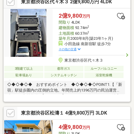
東京都渋谷区代々木３ 2億9,800万円 4LDK
です◇使い勝手の良い2Kプランで単身・DINKS・セカンドハウス
に最適◆代官山・恵比寿・渋谷が生活圏となる高い利便性が魅力
です◇ショッピング・飲食・スーパーが徒歩圏内で完結！◆現在
2億9,800
万円
空室につき、いつでも内覧可能です◇自己居住用・投資用どちら
間取り
4LDK
にもおすすめ
2
建物面積
92.74m
2
土地面積
60.37m
築年月
2003年8月(築23年1ヶ月)
小田急線 南新宿駅 徒歩7分
その他の交通
東京都渋谷区代々木３
3階建て以上
都市ガス
ルーフバルコニー
駐車場あり
システムキッチン
浴室乾燥機
◇◆◇◆◇◆ おすすめポイント ◆◇◆◇◆◇POINT1.【「新
宿」駅徒歩圏内の圧倒的立地。年間売上約1396万円の民泊運営実
績がある収益物件。】POINT2.【ファミリーに嬉しい4LDK。浴室
TVや食洗機、洗面台2ヶ所など充実の設備が魅力です。】POINT3.
【代々木公園が徒歩圏内で、都心にありながら豊かな自然を感じ
東京都渋谷区松濤１ 4億9,800万円 3LDK
られる落ち着いた住環境。】
◇◆◇◆◇◆◇◆◇◆◇◆◇◆◇◆◇◆◇◆◇◆◇◆【ライ
フプラン】本物件においての住宅ローンシミュレーションはもち
4億9,800
万円
ろん、本物件購入後１０～２０年後のライフサイクルの変化を見
間取り
3LDK