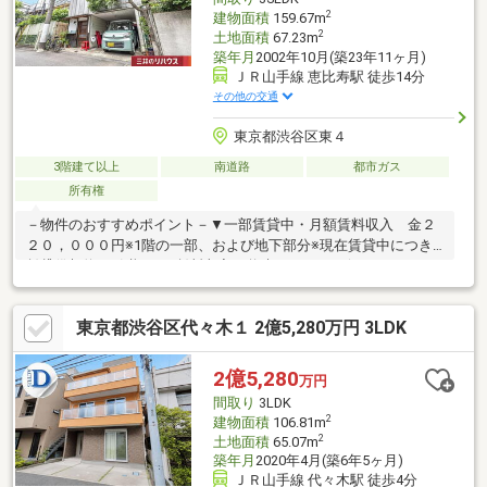
2
建物面積
159.67m
2
土地面積
67.23m
築年月
2002年10月(築23年11ヶ月)
ＪＲ山手線 恵比寿駅 徒歩14分
その他の交通
東京都渋谷区東４
3階建て以上
南道路
都市ガス
所有権
－物件のおすすめポイント－▼一部賃貸中・月額賃料収入 金２
２０，０００円※1階の一部、および地下部分※現在賃貸中につき
賃貸借契約の引継ぎ要※賃料収入は将来にわたって得られること
を保証するものではありません▼立地・山手線・埼京線・東京メ
トロ日比谷線「恵比寿」徒歩14分 他・高台に位置▼特徴・風通し
東京都渋谷区代々木１ 2億5,280万円 3LDK
良好な吹抜け設計・作業効率のよいL字型キッチン・空間を演出す
る丸窓付の和室有・玄関隣に洗面室有・屋上有※前面道路幅員に
より容積率は160%に制限されます■ ご希望の住まい探しをお手伝
2億5,280
万円
いします ━━━━━・・・物件の詳細・ご相談はお気軽にお問い
間取り
3LDK
合わせください。
2
建物面積
106.81m
2
土地面積
65.07m
築年月
2020年4月(築6年5ヶ月)
ＪＲ山手線 代々木駅 徒歩4分