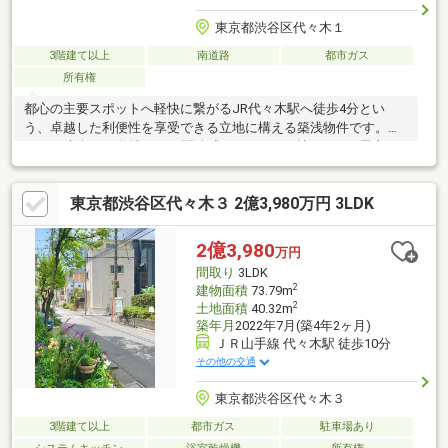
東京都渋谷区代々木１
3階建て以上
南道路
都市ガス
所有権
都心の主要スポットへ軽快に繋がるJR代々木駅へ徒歩4分とい
う、卓越した利便性を享受できる立地に構える築浅物件です。約
65㎡の南向きの敷地には、開放感あふれる18.4帖のLDKや屋上テ
ラスを備え、ご家族が笑顔で過ごせるゆとりの空間を実現しまし
た。日々の生活を支えるスーパーや薬局が徒歩5分圏内に揃うほ
東京都渋谷区代々木３ 2億3,980万円 3LDK
か、徒歩1分には大学病院があり、お子様がいるご家庭にも安心の
周辺環境です。徒歩4分の明治神宮では、四季折々の自然を感じな
がら穏やかな時間を過ごせます。利便性と潤いのある環境を兼ね
2億3,980
万円
備えたこの希少な住まいは、将来を見据えた確かな価値を感じて
間取り
3LDK
いただける魅力的な拠点となるはずです。
2
建物面積
73.79m
2
土地面積
40.32m
築年月
2022年7月(築4年2ヶ月)
ＪＲ山手線 代々木駅 徒歩10分
その他の交通
東京都渋谷区代々木３
3階建て以上
都市ガス
駐車場あり