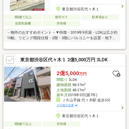
東京都渋谷区代々木１
3階建て以上
都市ガス
駐車場あり
浴室乾燥機
所有権
－物件のおすすめポイント－▼特徴・2019年9月築・LDKは広さ約
15帖、リビング階段仕様・2階・3階にバルコニーを設置・地下室
は書斎など多目的に利用可能な空間・駐車場1台分有(SUV駐車可
能・車種制限有)▼設備・浄水器付水栓の対面式キッチン・浴室は
1616サイズ、浴室乾燥機付▼周辺環境・まいばすけっと代々木駅
東京都渋谷区代々木１ 2億5,000万円 3LDK
西店 徒歩2分(約120m)・ナチュラルローソン代々木駅西店 徒歩1
分(約80m)※容積率は前面道路の幅員により160％に制限されます■
ご希望の住まい探しをお手伝いします ━━━━━・・・物件の詳
2億5,000
万円
細・ご相談はお気軽にお問い合わせください。
間取り
3LDK
2
建物面積
98.37m
2
土地面積
48.37m
築年月
2019年9月(築7年)
ＪＲ山手線 代々木駅 徒歩3分
その他の交通
東京都渋谷区代々木１
3階建て以上
所有権