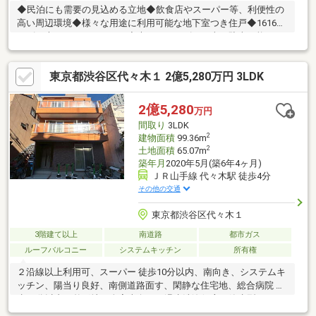
◆民泊にも需要の見込める立地◆飲食店やスーパー等、利便性の
高い周辺環境◆様々な用途に利用可能な地下室つき住戸◆1616サ
イズの大きなユニットバス◆大きなサイズのお車も駐車可能なパ
ーキングスペース※お停め頂けるかは、現地でご確認ください。
東京都渋谷区代々木１ 2億5,280万円 3LDK
2億5,280
万円
間取り
3LDK
2
建物面積
99.36m
2
土地面積
65.07m
築年月
2020年5月(築6年4ヶ月)
ＪＲ山手線 代々木駅 徒歩4分
その他の交通
東京都渋谷区代々木１
3階建て以上
南道路
都市ガス
ルーフバルコニー
システムキッチン
所有権
２沿線以上利用可、スーパー 徒歩10分以内、南向き、システムキ
ッチン、陽当り良好、南側道路面す、閑静な住宅地、総合病院 徒
歩10分以内、整形地、全室南向き、温水洗浄便座、節水型トイ
レ、通風良好、３階建以上、都市ガス、ルーフバルコニー、平坦