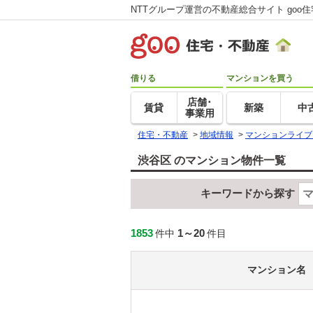
NTTグループ運営の不動産総合サイト goo
借りる
マンションを買う
店舗･
賃貸
新築
中
事業用
住宅・不動産
>
地域情報
>
マンションライブ
渋谷区 のマンション物件一覧
キーワードから探す
1853
1～20
件中
件目
マンション名