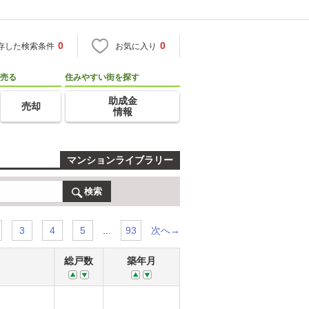
0
0
存した検索条件
お気に入り
売る
住みやすい街を探す
助成金
売却
情報
マンションライブラリー
検索
...
次へ→
3
4
5
93
総戸数
築年月