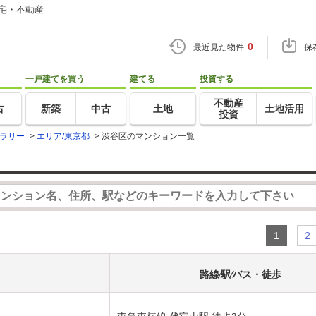
住宅・不動産
0
最近見た物件
保
一戸建てを買う
建てる
投資する
不動産
古
新築
中古
土地
土地活用
投資
ラリー
>
エリア/東京都
>
渋谷区のマンション一覧
1
2
路線⁄駅⁄バス・徒歩