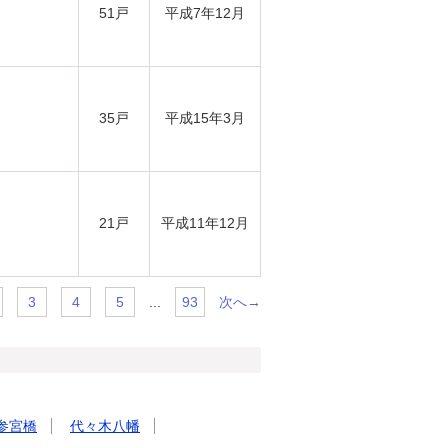
51戸
平成7年12月
35戸
平成15年3月
21戸
平成11年12月
...
次へ→
3
4
5
93
参宮橋
代々木八幡