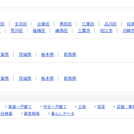
宿区
文京区
台東区
墨田区
江東区
品川区
目
区
荒川区
板橋区
練馬区
三鷹市
狛江市
川崎
千葉県
茨城県
栃木県
群馬県
千葉県
茨城県
栃木県
群馬県
新築一戸建て
中古一戸建て
土地
賃貸
店舗・事
会社検索
家賃相場
暮らしデータ