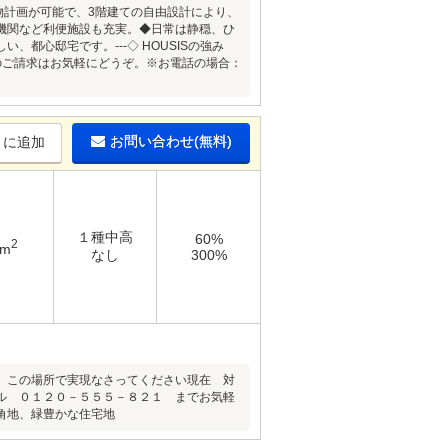
物計画が可能で、3階建ての自由設計により、
機関など利便施設も充実。◆日常は静穏、ひ
都心邸宅です。---◇ HOUSISの強み
のご請求はお気軽にどうぞ。※お電話の場合：
お問い合わせ(無料)
りに追加
１種中高
60%
2
6m
なし
300%
 この場所で実現なさってください現在 対
ル ０１２０－５５５－８２１ までお気軽
角地、緑豊かな住宅地