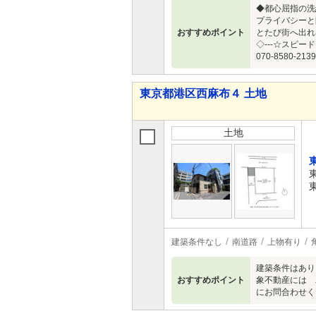
◆都心屈指の洗
プライバシーと
おすすめポイント
とたび街へ出れ
◇---☆スピ
070-8580-21
東京都港区西麻布４ 土地
土地
建築条件なし
南道路
上物有り
建築条件はあり
おすすめポイント
象不動産には 
にお問合わせく