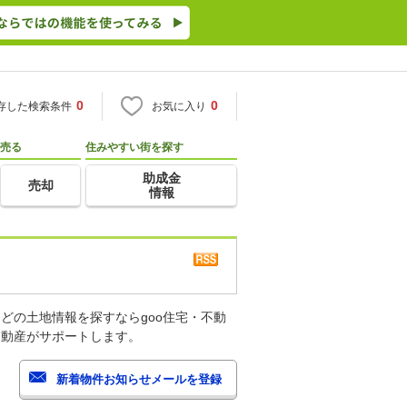
0
0
存した検索条件
お気に入り
売る
住みやすい街を探す
助成金
売却
情報
どの土地情報を探すならgoo住宅・不動
不動産がサポートします。