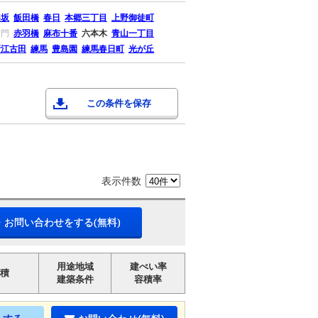
楽坂
飯田橋
春日
本郷三丁目
上野御徒町
大門
赤羽橋
麻布十番
六本木
青山一丁目
新江古田
練馬
豊島園
練馬春日町
光が丘
この条件を保存
表示件数
・お問い合わせをする(無料)
用途地域
建ぺい率
積
建築条件
容積率