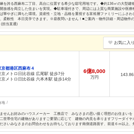
練を誇る西麻布二丁目、高台に位置する希少な邸宅用地です。◆約136㎡の大型建
開放感を両立した住まいを実現。◆駐車場付きで、周辺には上質な商業施設や医療
ば華やぎに満ちた環境。資産性・立地・品格を重視する富裕層ファミリーにふさわしい、
ード、柔軟性 本日見学できます。※昼夜問いません！■ご案内・物件詳細・周辺物件
39 (担当直通)
お気に入
東京都港区西麻布４
6億8,000
東京メトロ日比谷線 広尾駅 徒歩7分
143.8
万円
東京メトロ日比谷線 六本木駅 徒歩14分
角地
ませんお好みのハウスメーカー 工務店で みなさまの思い描く理想のお住まいを
二世帯住宅の建物がありますご要望に応じて 建物の内見を承りますフリーダイヤ
ださいみなさまのお問合わせをお待ちしております南側道路面す、前道６ｍ以上、