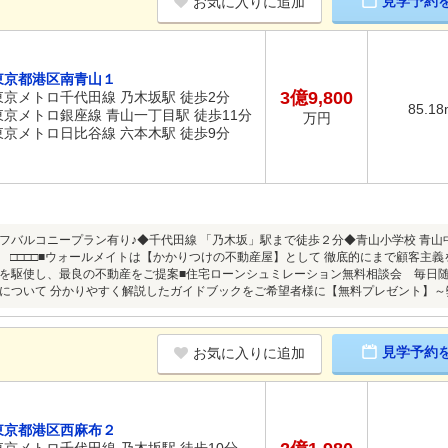
見学予約
お気に入りに追加
東京都港区南青山１
3億9,800
東京メトロ千代田線 乃木坂駅 徒歩2分
85.18
東京メトロ銀座線 青山一丁目駅 徒歩11分
万円
東京メトロ日比谷線 六本木駅 徒歩9分
ーフバルコニープラン有り♪◆千代田線 「乃木坂」駅まで徒歩２分◆青山小学校 青山中学
SIC. □□□□■ウォールメイトは【かかりつけの不動産屋】として 徹底的にまで顧客
を駆使し、最良の不動産をご提案■住宅ローンシュミレーション無料相談会 毎日
ついて 分かりやすく解説したガイドブックをご希望者様に【無料プレゼント】～弊社ホームページ～
見学予約
お気に入りに追加
東京都港区西麻布２