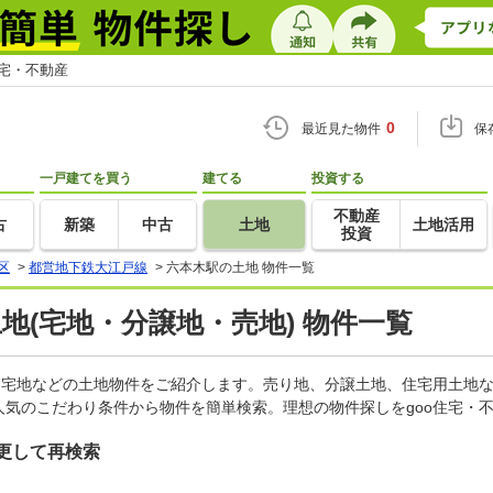
住宅・不動産
0
最近見た物件
保
一戸建てを買う
建てる
投資する
不動産
古
新築
中古
土地
土地活用
投資
区
>
都営地下鉄大江戸線
>
六本木駅の土地 物件一覧
土地(宅地・分譲地・売地) 物件一覧
、宅地などの土地物件をご紹介します。売り地、分譲土地、住宅用土地な
気のこだわり条件から物件を簡単検索。理想の物件探しをgoo住宅・
更して再検索