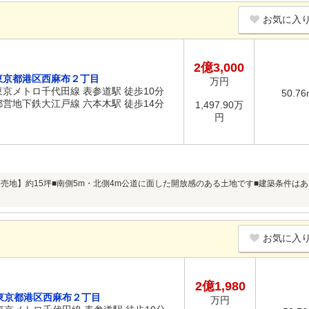
お気に入
2億3,000
東京都港区西麻布２丁目
万円
東京メトロ千代田線 表参道駅 徒歩10分
50.76
都営地下鉄大江戸線 六本木駅 徒歩14分
1,497.90万
円
【売地】約15坪■南側5m・北側4m公道に面した開放感のある土地です■建築条件
お気に入
2億1,980
東京都港区西麻布２丁目
万円