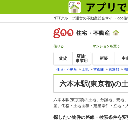
NTTグループ運営の不動産総合サイト goo
借りる
マンションを買う
店舗･
賃貸
新築
中
事業用
住宅・不動産
>
土地
>
首都圏
>
東京都
>
港
六本木駅(東京都)の
六本木駅(東京都)の土地、分譲地、売地
産。価格・土地面積・建築条件・立地・人
探したい物件の路線・検索条件を変