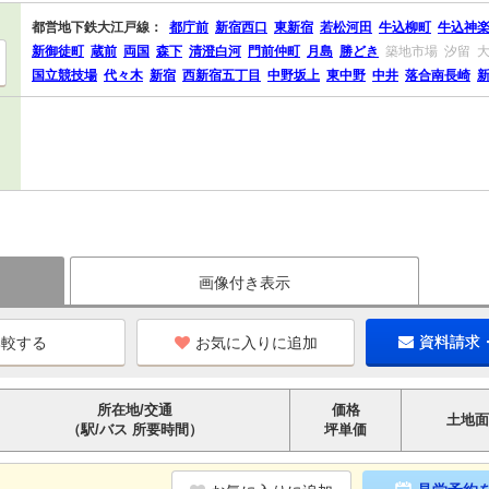
都営地下鉄大江戸線：
都庁前
新宿西口
東新宿
若松河田
牛込柳町
牛込神
新御徒町
蔵前
両国
森下
清澄白河
門前仲町
月島
勝どき
築地市場
汐留
国立競技場
代々木
新宿
西新宿五丁目
中野坂上
東中野
中井
落合南長崎
画像付き表示
お気に入りに追加
資料請求
所在地/交通
価格
土地面
（駅/バス 所要時間）
坪単価