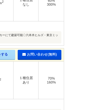
１種住居
60%
2
m
なし
300%
ーカーにて建築可能◇六本木ヒルズ・東京ミッ
をする
お問い合わせ(無料)
１種住居
70%
2
あり
160%