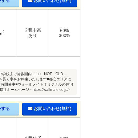
をする
お問い合わせ(無料)
２種中高
60%
2
m
あり
300%
校まで徒歩圏内□□□□ NOT OLD，
主義を貫く事をお約束いたします■都心エリアに
随時開催中■ウォールメイトオリジナルの住宅
https://wallmate.co.jp/～
をする
お問い合わせ(無料)