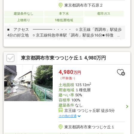
東京都調布市下石原２
建築条件なし
本下水
都市ガス
上物有り
1種低層地域
■ アクセス ━━━━━・・・・・ ○ 京王線「西調布」駅徒歩
4分の好立地 ○ 京王線特急停車駅「調布」駅徒歩16分■ 特徴
━━━━━・・・・・ ○ 敷地面積50.83平米 （セットバック面積
約1.24平米含む） ○ 建ぺい率50％・容積率100％ ○ 陽当たり良
好 ○ 第一種低層住居専用地域につき閑静な住宅街 ○ 建築条件
東京都調布市東つつじケ丘１ 4,980万円
付売地ではございません。 お好きなハウスメーカーにて建築可
能です■ 周辺環境 ━━━━━・・・・・ ○ 徒歩１0分圏内
に、スーパー、コンビニ、ドラッグストアが点在し、日常のお買
4,980
万円
い物に便利です。
（坪単価:-）
2
土地面積
125.12m
用途地域
１種低層
建ぺい率
50%
容積率
100%
建築条件
なし
京王線 つつじヶ丘駅 徒歩5分
その他の交通
東京都調布市東つつじケ丘１