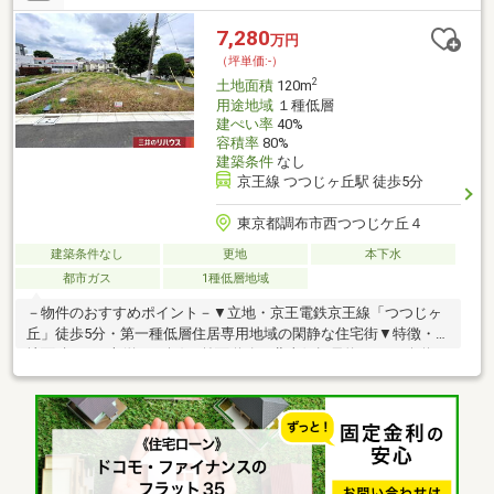
歩2分(約160m)・調布市立調和小学校 徒歩9分(約670m)■ ご希望の
住まい探しをお手伝いします ━━━━━・・・物件の詳細・ご相
7,280
万円
談はお気軽にお問い合わせください。
（坪単価:-）
2
土地面積
120m
用途地域
１種低層
建ぺい率
40%
容積率
80%
建築条件
なし
京王線 つつじヶ丘駅 徒歩5分
東京都調布市西つつじケ丘４
建築条件なし
更地
本下水
都市ガス
1種低層地域
－物件のおすすめポイント－▼立地・京王電鉄京王線「つつじヶ
丘」徒歩5分・第一種低層住居専用地域の閑静な住宅街▼特徴・土
地面積120平米(約36.3坪)・前面道路は北東側幅員約6.0mの公道・
お好きなハウスメーカーで建築可能・現況更地につき、設計プラ
ンが決まり次第スムーズに建築へ移行可能▼周辺環境・まいばす
けっと西つつじヶ丘4丁目店 徒歩3分(約210m)・セブンイレブンつ
つじヶ丘駅南口店 徒歩2分(約160m)・調布市立調和小学校 徒歩9
分(約670m)■ ご希望の住まい探しをお手伝いします
━━━━━・・・物件の詳細・ご相談はお気軽にお問い合わせく