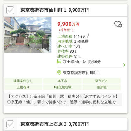
境・国領一丁目公園 徒歩2分(約100m)・まいばすけっと調布八雲
東京都調布市仙川町１ 9,900万円
台1丁目店 徒歩2分(約110m)・調布市立八雲台小学校 徒歩3分(約
200m)※容積率は前面道路幅員により160％に制限■ ご希望の住ま
い探しをお手伝いします ━━━━━・・・物件の詳細・ご相談は
9,900
万円
お気軽にお問い合わせください。
（坪単価:-）
2
土地面積
141.39m
用途地域
１種低層
建ぺい率
40%
容積率
80%
建築条件
なし
京王線 仙川駅 徒歩6分
東京都調布市仙川町１
建築条件なし
本下水
都市ガス
上物有り
1種低層地域
整形地
【アクセス】〇京王線「仙川」駅 徒歩6分【おすすめポイント】
〇京王線「仙川」駅まで徒歩6分で、通勤・通学に便利な立地で
す。〇第一種低層住居専用地域の閑静な住宅街に立地。周辺は低
層住宅の街並みが広がっております。〇宅地内は高低差のないフ
ラットな地形です。前面道路との高低差もありません。〇南側道
東京都調布市上石原３ 3,780万円
路に面するため、陽当り良好です。〇南東側約5.1m道路、北西側
約5.0m道路（通路）に面す。〇建築条件付き売地ではないため、