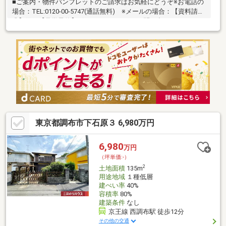
■ご案内・物件パンフレットのご請求はお気軽にどうぞ※お電話の
場合：TEL:0120-00-5747(通話無料) ※メールの場合：【資料請
求】又は【見学予約】ボタンをクリックでお問い合わせくださ
い。■～東宝ハウス【フリーダイヤル:0120-00-5747】～
東京都調布市下石原３ 6,980万円
6,980
万円
（坪単価:-）
2
土地面積
135m
用途地域
１種低層
建ぺい率
40%
容積率
80%
建築条件
なし
京王線 西調布駅 徒歩12分
その他の交通