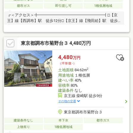
都市ガス
即引渡し可
1種低層地域
┏＜アクセス＞╋━━━━━━━━━━━━━━━━━┫□【京
王】線【西調布】駅 徒歩12分□【京王】線【飛田給】駅 徒歩9
分┏＜ライフインフォメーション＞
╋━━━━━━━━━━━━━━━━━┫□市立第三小学
校・・・約450m（徒歩6分）□市立第五中学校・・・約365m（徒
東京都調布市菊野台３ 4,480万円
歩5分)□セブンイレブン調布飛田給2丁目店・・・約460m（徒歩6
分）
4,480
万円
（坪単価:-）
2
土地面積
84.62m
用途地域
１種低層
建ぺい率
40%
容積率
80%
建築条件
なし
京王線 柴崎駅 徒歩9分
その他の交通
東京都調布市菊野台３
建築条件なし
本下水
都市ガス
上物有り
1種低層地域