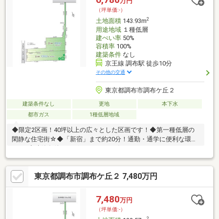
万円
細・ご相談はお気軽にお問い合わせください。
（坪単価:-）
2
土地面積
143.93m
用途地域
１種低層
建ぺい率
50%
容積率
100%
建築条件
なし
京王線 調布駅 徒歩10分
その他の交通
東京都調布市調布ケ丘２
建築条件なし
更地
本下水
都市ガス
1種低層地域
◆限定2区画！40坪以上の広々とした区画です！◆第一種低層の
閑静な住宅街☆◆「新宿」まで約20分！通勤・通学に便利な環境
です♪◆建築条件はございません。お好みのハウスメーカーや工
務店で建築可能です！◆保育園、小学校も近くお子様も安心な環
境です☆
東京都調布市調布ケ丘２ 7,480万円
7,480
万円
（坪単価:-）
2