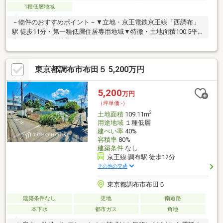
1種低層地域
－物件のおすすめポイント－▼立地・京王電鉄京王線「西調布」
駅 徒歩11分・第一種低層住居専用地域▼特徴・土地面積100.5平
米(約30.4坪)※路地状敷地部分約28.14平米含む・前面道路は西側幅
員約4.5mの公道・建築条件付宅地販売ではありません・現況更
地・即お引渡し可能(残金精算後)▼周辺環境・調布市立第三小学
東京都調布市布田５ 5,200万円
校 徒歩7分(約530m)・凸凹山児童公園 徒歩5分(約380m)※西側道路
種別については42条1項1号と42条1項2号が併存しています■ ご希
望の住まい探しをお手伝いします ━━━━━・・・物件の詳細・
5,200
万円
ご相談はお気軽にお問い合わせください。
（坪単価:-）
2
土地面積
109.11m
用途地域
１種低層
建ぺい率
40%
容積率
80%
建築条件
なし
京王線 調布駅 徒歩12分
その他の交通
東京都調布市布田５
建築条件なし
更地
南道路
本下水
都市ガス
角地