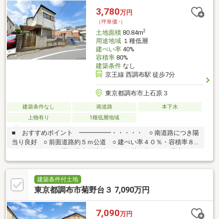
お好きなハウスメーカー・工務店での建築が可能です。〇間取
3,780
万円
り、設備、外観、全て自分好みのスタイルで一からご検討いただ
（坪単価:-）
くことが可能です。
2
土地面積
80.84m
用途地域
１種低層
建ぺい率
40%
容積率
80%
建築条件
なし
京王線 西調布駅 徒歩7分
東京都調布市上石原３
建築条件なし
南道路
本下水
上物有り
1種低層地域
■ おすすめポイント ━━━━━・・・・・ ○ 南道路につき陽
当り良好 ○ 前面道路約５ｍ公道 ○ 建ぺい率４０％・容積率８
０％ ○ 第一種低層住居専用地域に存する落ち着いた住環境 ○
建築条件付き売地ではございません お好きなハウスメーカー
や工務店にて建築可能 ○ 小・中学校が徒歩３分圏内 お子さ
まのいらっしゃるご家庭に嬉しい立地 ・市立第三小学校へ約１
建築条件付土地
７０ｍ（徒歩３分） ・市立第五中学校へ約１４０ｍ（徒歩２
東京都調布市菊野台３ 7,090万円
分）■ アクセス ━━━━━・・・・・ ○ 京王線「西調布」駅
へ徒歩７分
7,090
万円