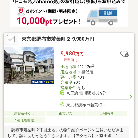
東京都調布市若葉町２ 9,980万円
9,980
万円
（坪単価:-）
2
土地面積
123.17m
用途地域
１種低層
建ぺい率
40%
容積率
80%
建築条件
なし
京王線 仙川駅 徒歩9分
東京都調布市若葉町２
建築条件なし
都市ガス
上物有り
1種低層地域
「調布市若葉町２丁目土地」の物件紹介ページをご覧いただきま
して、誠にありがとうございます。【アクセス】・京王線「仙