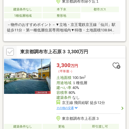
東京都調布市緑ケ丘１
建築条件なし
本下水
都市ガス
1種低層地域
整形地
－物件のおすすめポイント－▼立地・京王電鉄京王線「仙川」駅
徒歩11分・第一種低層住居専用地域内▼特徴・土地面積138.84平
米(約41.99坪)・敷地全体を有効活用できる整形地・建築条件付宅
地販売ではありません・お好みのハウスメーカー・工務店等で建
築可能・建物参考プラン図作成いたします▼周辺環境・スーパー
東京都調布市上石原３ 3,300万円
「いなげや調布仙川店」徒歩6分(約480m)・くぬぎ児童遊園 徒歩2
分(約120m)・緑ケ丘小学校 徒歩10分(約800m)■ ご希望の住まい探
しをお手伝いします ━━━━━・・・物件の詳細・ご相談はお気
3,300
万円
軽にお問い合わせください。
（坪単価:-）
2
土地面積
100.5m
用途地域
１種低層
建ぺい率
40%
容積率
80%
建築条件
なし
京王線 飛田給駅 徒歩12分
その他の交通
東京都調布市上石原３
建築条件なし
更地
即引渡し可