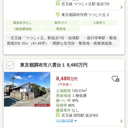
京王線 つつじヶ丘駅 徒歩7分
東京都調布市西つつじケ丘２
建築条件なし
都市ガス
上物有り
1種低層地域
整形地
・京王線「つつじヶ丘」駅徒歩7分・始発駅 ・急行停車駅・敷地
面積203.10㎡（61.43坪）・閑静な住宅街・整形地・南東側道路接
道・高台に立地しており、陽当り・通風良好です・徒歩10分圏内
にコンビニやスーパーなどの買物施設充実・建築条件付き土地で
はございません
東京都調布市八雲台１ 8,480万円
8,480
万円
（坪単価:-）
2
土地面積
130.57m
用途地域
１種低層
建ぺい率
40%
容積率
80%
建築条件
なし
京王線 国領駅 徒歩8分
その他の交通