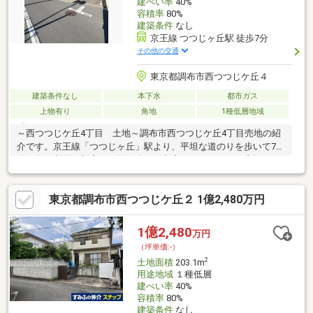
建ぺい率
40%
容積率
80%
建築条件
なし
京王線 つつじヶ丘駅 徒歩7分
その他の交通
東京都調布市西つつじケ丘４
建築条件なし
本下水
都市ガス
上物有り
角地
1種低層地域
～西つつじケ丘4丁目 土地～調布市西つつじケ丘4丁目売地の紹
介です。京王線「つつじヶ丘」駅より、平坦な道のりを歩いて7
分。急行利用で新宿まで約20分と、都心へのアクセスは良好で
す！駅直結の「京王リトナードつつじヶ丘」や駅前にはスーパー
「オオゼキ」が揃い、お仕事帰りの買い物もスムーズです♪物件周
東京都調布市西つつじケ丘２ 1億2,480万円
辺は、駅前から程よく離れた閑静な住宅街で、小さなお子様のい
るご家庭や、静かな環境を好む方におススメのロケーションで
す。周辺環境と併せてご覧ください。お問い合わせを心よりお待
1億2,480
万円
ちしております。
（坪単価:-）
2
土地面積
203.1m
用途地域
１種低層
建ぺい率
40%
容積率
80%
建築条件
なし