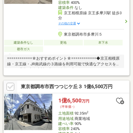
容積率
400%
建築条件
なし
京王相模原線 京王多摩川駅 徒歩3
分
その他の交通
東京都調布市多摩川５
建築条件なし
更地
本下水
都市ガス
============☆おすすめポイント☆============◆京王相模原
線・京王線・JR南武線の３路線を利用可能で快適なアクセスを叶
える住環境♪◆多摩川の豊かな自然に寄り添うロケーションであ
りながら、通勤アクセスも良好。暮らしやすさを実感できる立地
です。◆高い容積率により、ゆとりある住空間に加え、店舗兼用
東京都調布市西つつじケ丘３ 1億6,500万円
住宅・賃貸併用住宅・事務所・サロンなど多彩なプランニングが
可能です。◆京王多摩川駅前では「itonami」プロジェクトが進行
中！駅前の利便性向上と新たな街づくりに期待が集まる注目エリ
1億6,500
万円
アです！─駅徒歩3分×高容積率。住居・収益・事業利用まで、多
（坪単価:-）
用途に応える希少な売地─
2
土地面積
92.35m
用途地域
商業地域
建ぺい率
90%
容積率
240%