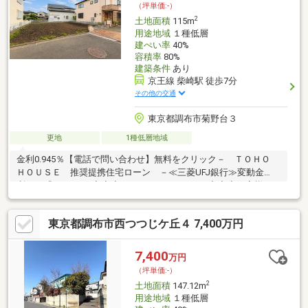
（坪単価:-）
2
土地面積
115m
用途地域
１種低層
建ぺい率
40%
容積率
80%
建築条件
あり
京王線 柴崎駅 徒歩7分
その他の交通
東京都調布市菊野台３
更地
1種低層地域
金利0.945％【電話で問い合わせ】無料をクリック－ ＴＯＨＯ
ＨＯＵＳＥ 推奨提携住宅ローン －≪三菱UFJ銀行≫変動金
利 『0.945％』◆◆◆TOHO HOUSE CLUB◆◆◆お客様の
「不安」や「悩み」を解決して、将来の暮らしの「安心」を守る
お手伝いをさせていただきます。生涯FPによるライフプラン設計
東京都調布市西つつじケ丘４ 7,400万円
サービスが御座います。
7,400
万円
（坪単価:-）
2
土地面積
147.12m
用途地域
１種低層