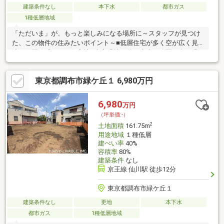
建築条件なし
本下水
都市ガス
1種低層地域
「ただいま」が、もっと楽しみになる場所に～スタッフが見つけ
た、この物件の住みたいポイント～■低層住宅が多く空が広く見
渡せる開放感のある住宅地■生産緑地の他、大小の公園が多く緑
豊かなエリア■二つの大学病院に近く、万一の時も安心です▼こ
の街と歩んで、30年▼私たちがご紹介したいのは、家そのものだ
東京都調布市緑ケ丘１ 6,980万円
けでなく、これから皆さんが過ごす「この街でのまいにち」で
す。陽当たりの良さも、坂道のちょっとした大変さも、街の素顔
をまるごと、正直にお話しします。予算のこと、これからのこ
6,980
万円
と。小さな不安も、どうぞお気軽にお聞かせください。家族の
（坪単価:-）
「いいな」を、一緒に育てていきましょう。
2
土地面積
161.75m
用途地域
１種低層
建ぺい率
40%
容積率
80%
建築条件
なし
京王線 仙川駅 徒歩12分
東京都調布市緑ケ丘１
建築条件なし
更地
本下水
都市ガス
1種低層地域