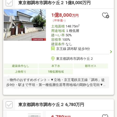
東京都調布市調布ケ丘２ 1億8,000万円
丘・・・約632m□ライフキテラタウン調布店・・・約918m□クリ
エイトＳＤ調布つつじヶ丘駅前店・・・約552m□業務スーパー柴
崎店・・・約604m□三鷹中原幼稚園・・・約746m□ポピンズナー
1億8,000
万円
サリースクール調布・・・約151m□滝坂小学校・・・約757m□第
（坪単価:-）
八中学
2
土地面積
148.75m
用途地域
１種低層
建ぺい率
50%
容積率
100%
建築条件
なし
京王線 調布駅 徒歩9分
東京都調布市調布ケ丘２
建築条件なし
本下水
都市ガス
上物有り
1種低層地域
－物件のおすすめポイント－▼立地・京王電鉄京王線「調布」徒
歩9分・駅まで平坦・第一種低層住居専用地域の閑静な住宅街▼特
徴・土地面積148.75平米(約44.99坪)・建築設計がしやすい整形
地・前面道路は西側幅員約4m私道・建築条件付宅地販売ではあり
ません・現況古家有、詳細はお問い合わせください▼周辺環境・
東京都調布市調布ケ丘２ 6,780万円
マルエツ調布店 徒歩5分(約380m)・調布市立八雲台小学校 徒歩7
分(約500m)・上布田公園 徒歩5分(約330m)※埋蔵文化財包蔵地域■
ご希望の住まい探しをお手伝いします ━━━━━・・・物件の詳
6,780