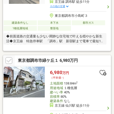
京王線 調布駅 徒歩11分
その他の交通
東京都調布市小島町３
建築条件なし
本下水
都市ガス
1種低層地域
整形地
◆前面道路の交通量も少ない閑静な住宅地で叶える穏やかな新生
活◆京王線 特急停車駅 「調布」駅 新宿駅まで電車で最短18
分◆建築条件なし お好きなハウスメーカーで建築できます◆更
地渡し
東京都調布市緑ケ丘１ 6,980万円
6,980
万円
（坪単価:-）
2
土地面積
138.84m
用途地域
１種低層
建ぺい率
40%
容積率
80%
建築条件
なし
京王線 仙川駅 徒歩11分