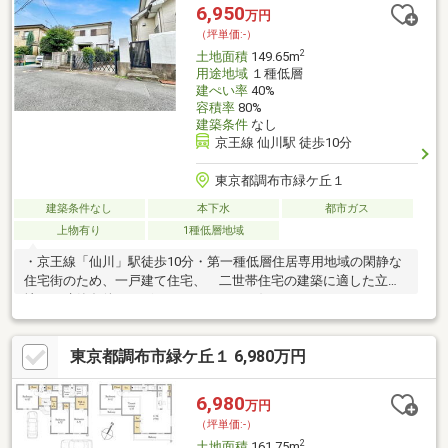
6,950
万円
（坪単価:-）
2
土地面積
149.65m
用途地域
１種低層
建ぺい率
40%
容積率
80%
建築条件
なし
京王線 仙川駅 徒歩10分
東京都調布市緑ケ丘１
建築条件なし
本下水
都市ガス
上物有り
1種低層地域
・京王線「仙川」駅徒歩10分・第一種低層住居専用地域の閑静な
住宅街のため、一戸建て住宅、 二世帯住宅の建築に適した立
地。・建築条件はございませんので、お好きなハウスメーカーに
て建築可能です。・ハウスメーカーもご紹介可能ですので、お問
い合わせください。■仙川駅までは、おおむね平坦なアクセス
東京都調布市緑ケ丘１ 6,980万円
（私道負担部分がありますので、有効宅地面積は、約149m2とな
ります）
6,980
万円
（坪単価:-）
2
土地面積
161.75m