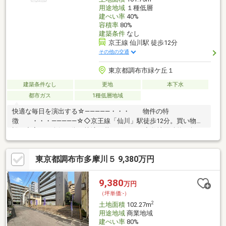
用途地域
１種低層
建ぺい率
40%
容積率
80%
建築条件
なし
京王線 仙川駅 徒歩12分
その他の交通
東京都調布市緑ケ丘１
建築条件なし
更地
本下水
都市ガス
1種低層地域
快適な毎日を演出する☆―――――・・・ 物件の特
徴 ・・・―――――☆◇京王線「仙川」駅徒歩12分。買い物施
設が充実した人気の街で快適に暮らせます！◆敷地面積約48坪の
ゆとり。車2台駐車可能な余裕ある配棟計画が可能です！◇南
西・北東の2面接道につき陽当たり・通風良好。解体後更地渡しで
東京都調布市多摩川５ 9,380万円
お引き渡し！◆参考プランは延床116㎡超の4LDK。家族のこだわ
りを反映した邸宅を建築可能！◇建築条件なしのためお好みのハ
ウスメーカーで建築可能です！まずは、現地をご案内させていた
9,380
万円
だきます！☆―――――・・・ ―☆― ・・・―――――☆
（坪単価:-）
2
土地面積
102.27m
用途地域
商業地域
建ぺい率
80%