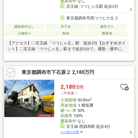
建築条件
なし
京王線 つつじヶ丘駅 徒歩2分
東京都調布市西つつじケ丘３
建築条件なし
本下水
都市ガス
上物有り
角地
整形地
【アクセス】〇京王線「つつじヶ丘」駅 徒歩2分【おすすめポイ
ント】〇京王線「つつじヶ丘」駅まで徒歩2分で、通勤・通学に便
利な立地です。〇宅地内は高低差のないフラットな地形です。〇
駅周辺の商業地域ではありますが、落ち着いた環境となっており
ます。〇北東・北西の角地のため、開放感ある立地条件です。〇
東京都調布市下石原２ 2,180万円
一戸建て、アパート、事務所、クリニックなど、様々な用途でご
検討可能です。〇建築条件付き売地ではないため、お好きなハウ
スメーカー・工務店での建築が可能です。〇間取り、設備、外
2,180
万円
観、全て自分好みのスタイルで一からご検討いただくことが可能
（坪単価:-）
です。
2
土地面積
50.83m
用途地域
１種低層
建ぺい率
50%
容積率
100%
建築条件
なし
京王線 西調布駅 徒歩4分
その他の交通