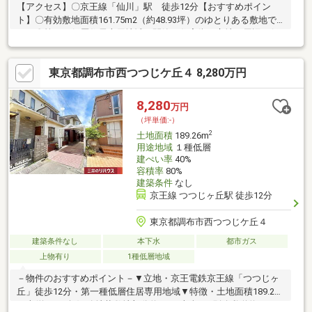
【アクセス】〇京王線「仙川」駅 徒歩12分【おすすめポイン
ト】〇有効敷地面積161.75m2（約48.93坪）のゆとりある敷地で
す。〇第一種低層住居専用地域の閑静な住宅街に立地。周辺は低
層住宅の街並みが広がっております。〇宅地内は高低差のないフ
ラットな地形です。前面道路との高低差もありません。〇前面道
東京都調布市西つつじケ丘４ 8,280万円
路との高低差はありません。〇路地状敷地のため、表通りから一
本入っており、人目が気にならないのが特徴です。〇建築条件付
き売地ではないため、お好きなハウスメーカー・工務店での建築
8,280
万円
が可能です。〇間取り、設備、外観、全て自分好みのスタイルで
（坪単価:-）
一からご検討いただくことが可能です。
2
土地面積
189.26m
用途地域
１種低層
建ぺい率
40%
容積率
80%
建築条件
なし
京王線 つつじヶ丘駅 徒歩12分
東京都調布市西つつじケ丘４
建築条件なし
本下水
都市ガス
上物有り
1種低層地域
－物件のおすすめポイント－▼立地・京王電鉄京王線「つつじヶ
丘」徒歩12分・第一種低層住居専用地域▼特徴・土地面積189.26
平米(約57.25坪)※路地状敷地部分約9.9平米含む※別途私道約47平