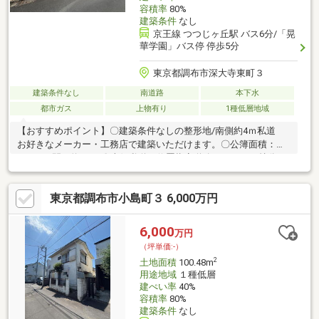
容積率
80%
建築条件
なし
京王線 つつじヶ丘駅 バス6分/「晃
華学園」バス停 停歩5分
東京都調布市深大寺東町３
建築条件なし
南道路
本下水
都市ガス
上物有り
1種低層地域
【おすすめポイント】〇建築条件なしの整形地/南側約4ｍ私道
お好きなメーカー・工務店で建築いただけます。〇公簿面積：
96.07㎡/間口約7.5ｍ〇南側私道（位置指定道路）について持分あ
り〇周辺商業施設が揃っており、住環境良好（マツモトキヨシ調
布深大寺店：徒歩約1分・トップフレッシュマーケット深大寺店：
東京都調布市小島町３ 6,000万円
徒歩約3分 他）第一種低層住居専用地域（建蔽率：40％ 容積
率：80％）〇南側道路のため日当り・通風良好です。※既存建物
について等、諸条件ご相談ください。
6,000
万円
（坪単価:-）
2
土地面積
100.48m
用途地域
１種低層
建ぺい率
40%
容積率
80%
建築条件
なし