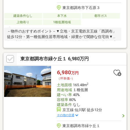
東京都調布市下石原３
建築条件なし
本下水
都市ガス
上物有り
1種低層地域
－物件のおすすめポイント－▼立地・京王電鉄京王線「西調布」
徒歩12分・第一種低層住居専用地域・緑豊かで閑静な住宅街▼特
徴・土地面積135.00平米(約40.83坪)※別途私道約17.22平米有・建
築条件付宅地販売ではありません・周囲には既に建物があり、近
隣状況などを考慮した設計が可能▼周辺環境・京王ストアキッチ
東京都調布市緑ケ丘１ 6,980万円
ンコート西調布店 徒歩7分(約500m)・調布市立第三小学校 徒歩9
分(約670m)・セブンイレブン調布下石原2丁目店 徒歩6分(約
430m)■ ご希望の住まい探しをお手伝いします ━━━━━・・・
6,980
万円
物件の詳細・ご相談はお気軽にお問い合わせください。
（坪単価:-）
2
土地面積
165.48m
用途地域
１種低層
建ぺい率
40%
容積率
80%
建築条件
なし
京王線 仙川駅 徒歩12分
その他の交通
東京都調布市緑ケ丘１