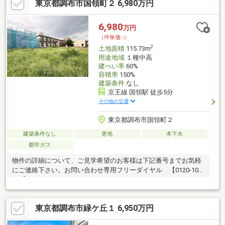
東京都調布市国領町２ 6,980万円
6,980
万円
（坪単価:-）
2
土地面積
115.73m
用途地域
１種中高
建ぺい率
60%
容積率
150%
建築条件
なし
京王線 国領駅 徒歩5分
その他の交通
東京都調布市国領町２
建築条件なし
更地
本下水
都市ガス
物件の詳細について、ご見学希望のお客様は下記番号までお気軽
にご連絡下さい。お問い合わせ専用フリーダイヤル 【0120-104-
633】
東京都調布市緑ケ丘１ 6,950万円