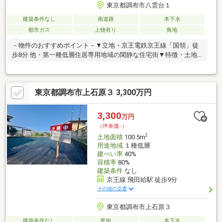
東京都調布市八雲台１
建築条件なし
南道路
本下水
都市ガス
上物有り
角地
－物件のおすすめポイント－▼立地・京王電鉄京王線「国領」徒
歩8分 他・第一種低層住居専用地域の閑静な住宅街▼特徴・土地
面積130.57平米(約39.49坪)（公募）・前面道路幅員は南側約
3.7m・西側約6m、ともに公道・建築条件付宅地販売ではありませ
ん・都市ガスに対応・現況古家あり、詳細はお問い合わせくださ
東京都調布市上石原３ 3,300万円
い▼周辺環境・八雲台公園 徒歩2分(約130m)・まいばすけっと調
布八雲台1丁目店 徒歩4分(約320m)・調布市立八雲台小学校 徒歩5
分(約370m)■ ご希望の住まい探しをお手伝いします ━━━━━物
3,300
万円
件の詳細・ご相談はお気軽にお問い合わせください。
（坪単価:-）
2
土地面積
100.5m
用途地域
１種低層
建ぺい率
40%
容積率
80%
建築条件
なし
京王線 飛田給駅 徒歩9分
その他の交通
東京都調布市上石原３
建築条件なし
更地
本下水