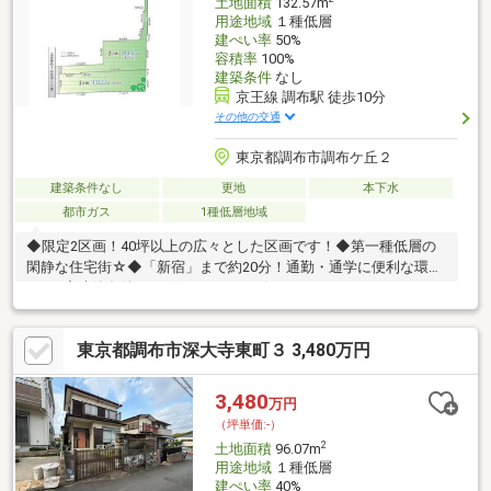
土地面積
132.57m
用途地域
１種低層
建ぺい率
50%
容積率
100%
建築条件
なし
京王線 調布駅 徒歩10分
その他の交通
東京都調布市調布ケ丘２
建築条件なし
更地
本下水
都市ガス
1種低層地域
◆限定2区画！40坪以上の広々とした区画です！◆第一種低層の
閑静な住宅街☆◆「新宿」まで約20分！通勤・通学に便利な環境
です♪◆建築条件はございません。お好みのハウスメーカーや工
務店で建築可能です！◆保育園、小学校も近くお子様も安心な環
境です☆
東京都調布市深大寺東町３ 3,480万円
3,480
万円
（坪単価:-）
2
土地面積
96.07m
用途地域
１種低層
建ぺい率
40%