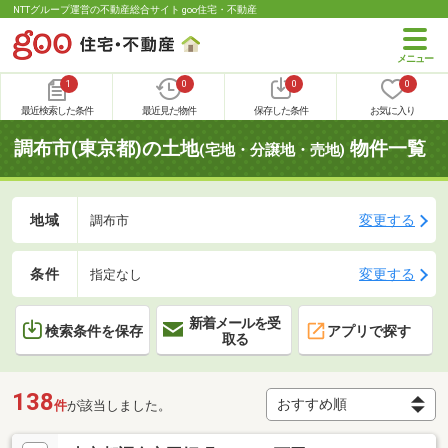
NTTグループ運営の不動産総合サイト goo住宅・不動産
1
0
0
0
最近検索した条件
最近見た物件
保存した条件
お気に入り
調布市(東京都)の土地
物件一覧
(宅地・分譲地・売地)
地域
変更する
調布市
条件
変更する
指定なし
新着メールを受
検索条件を保存
アプリで探す
取る
138
件
が該当しました。