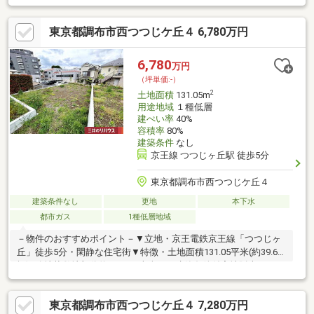
む）・建築条件付宅地販売ではないため、お好きな工務店等で建
築可能・間口は、南東側約11.6m・北東側約9.6m・都市ガスに対
東京都調布市西つつじケ丘４ 6,780万円
応▼周辺環境・スーパー「京王ストアキッチンコート西調布店」
徒歩6分(約430m)※測量前につき面積に多少の差異が生じる場合有
※北東側道路の一部に私道部分有■ ご希望の住まい探しをお手伝い
6,780
万円
します物件の詳細・ご相談はお気軽にお問い合わせください。
（坪単価:-）
2
土地面積
131.05m
用途地域
１種低層
建ぺい率
40%
容積率
80%
建築条件
なし
京王線 つつじヶ丘駅 徒歩5分
東京都調布市西つつじケ丘４
建築条件なし
更地
本下水
都市ガス
1種低層地域
－物件のおすすめポイント－▼立地・京王電鉄京王線「つつじヶ
丘」徒歩5分・閑静な住宅街▼特徴・土地面積131.05平米(約39.64
坪)※路地状敷地部分約45.45平米含む・建築条件付宅地販売ではあ
りません・現況更地につき、プラン確定後スムーズに建築へ移行
可能・都市ガスに対応▼周辺環境・まいばすけっと西つつじヶ丘4
東京都調布市西つつじケ丘４ 7,280万円
丁目店 徒歩3分(約210m)・セブンイレブンつつじヶ丘駅南口店 徒