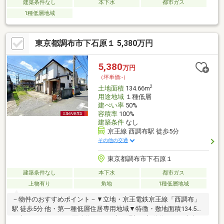
建築条件なし
本下水
都市ガス
1種低層地域
東京都調布市下石原１ 5,380万円
5,380
万円
（坪単価:-）
2
土地面積
134.66m
用途地域
１種低層
建ぺい率
50%
容積率
100%
建築条件
なし
京王線 西調布駅 徒歩5分
その他の交通
東京都調布市下石原１
建築条件なし
本下水
都市ガス
上物有り
角地
1種低層地域
－物件のおすすめポイント－▼立地・京王電鉄京王線「西調布」
駅 徒歩5分 他・第一種低層住居専用地域▼特徴・敷地面積134.56
平米 （セットバック面積約18.09平米・隅切り部分約0.74平米含