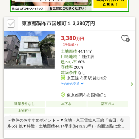
ださい。
東京都調布市国領町１ 3,380万円
3,380
万円
（坪単価:-）
2
土地面積
44.14m
用途地域
１種住居
建ぺい率
60%
容積率
200%
建築条件
なし
京王線 布田駅 徒歩6分
その他の交通
東京都調布市国領町１
建築条件なし
本下水
都市ガス
上物有り
－物件のおすすめポイント－▼立地・京王電鉄京王線「布田」徒
歩6分 他▼特徴・土地面積44.14平米(約13.35坪)・前面道路は北西
側幅員約4.0mの公道・建築条件付宅地販売ではありません・都市
ガスに対応・現況古家有、詳細はお問い合わせください▼周辺環