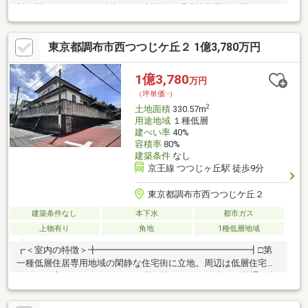
川」駅まで約710m 徒歩9分・小田急線「成城学園前」駅バス17
分 小田急バス「若葉町二丁目」バス停徒歩3分【セールスポイン
ト】◎土地面積：123.17㎡（37.25坪）◎東側公道幅員約4.0ｍに
東京都調布市西つつじケ丘２ 1億3,780万円
面す整形地◎閑静な住宅街◎建築条件付き売地ではありませ
ん。 お好みのハウスメーカー・工務店で建築が可能です。◎現
況建物有。
1億3,780
万円
（坪単価:-）
2
土地面積
330.57m
用途地域
１種低層
建ぺい率
40%
容積率
80%
建築条件
なし
京王線 つつじヶ丘駅 徒歩9分
東京都調布市西つつじケ丘２
建築条件なし
本下水
都市ガス
上物有り
角地
1種低層地域
┏＜室内の特徴＞╋━━━━━━━━━━━━━━━━━┫□第
一種低層住居専用地域の閑静な住宅街に立地。周辺は低層住宅の
街並みが広がっております。□3方角地のため、陽当たり風通し良
好（南側は通路）┏＜ライフインフォメーション＞
╋━━━━━━━━━━━━━━━━━┫□オオゼキつつじが