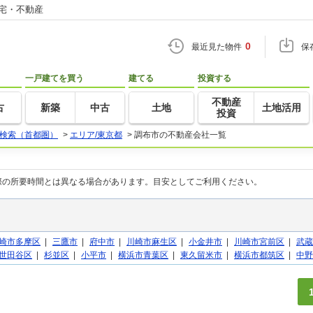
住宅・不動産
0
最近見た物件
保
一戸建てを買う
建てる
投資する
不動産
古
新築
中古
土地
土地活用
投資
検索（首都圏）
>
エリア/東京都
>
調布市の不動産会社一覧
際の所要時間とは異なる場合があります。目安としてご利用ください。
崎市多摩区
|
三鷹市
|
府中市
|
川崎市麻生区
|
小金井市
|
川崎市宮前区
|
武蔵
世田谷区
|
杉並区
|
小平市
|
横浜市青葉区
|
東久留米市
|
横浜市都筑区
|
中野