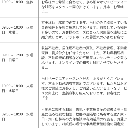
10:00～18:00 無休
お客様のご希望に合わせて、きめ細やかでスピーディー
な対応をスタッフ一同心掛けています。是非、お気軽
に…
京王線仙川駅前で創業３５年。当社のみで取扱っている
09:00～18:00 火曜
専任物件も多数ご用意しております。熟知している物件
日、水曜日
も多いので、お客様のニーズに合ったお部屋を適切にご
紹介致します。アットホームな雰囲気の小さなお店で…
収益不動産、居住用不動産の買取、不動産管理、不動産
売買、賃貸仲介お任せください。また、不動産相続相
09:00～17:00 水曜
談、不動産売却相談などの不動産コンサルティング業も
日、日曜日
承ります。オンラインでの相談も対応させていただき
ま…
当社ページにアクセスいただき、ありがとうございま
す。京王不動産調布営業所でございます。私たちはお客
10:00～18:00 火曜
様のご要望にお答えし、ご満足いただけるようなサービ
日・水曜日
スの向上に一生懸命取り組んでおります。お客様に
「京…
不動産に関する相続・借地・事業用資産の買換え等不動
09:30～18:30 水曜
産に係る複雑な相談、故郷や遠隔地に所有する空き家・
日
田・畑・山林等の売却相談や有効活用の相談も、お受け
しています。相続税の還付や事業用新築建物の固定資…