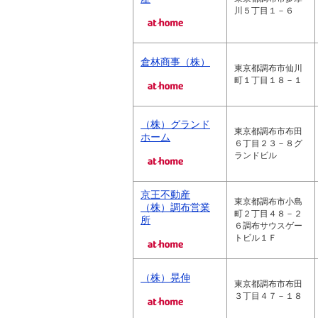
川５丁目１－６
倉林商事（株）
東京都調布市仙川
町１丁目１８－１
（株）グランド
東京都調布市布田
ホーム
６丁目２３－８グ
ランドビル
京王不動産
東京都調布市小島
（株）調布営業
町２丁目４８－２
所
６調布サウスゲー
トビル１Ｆ
（株）晃伸
東京都調布市布田
３丁目４７－１８