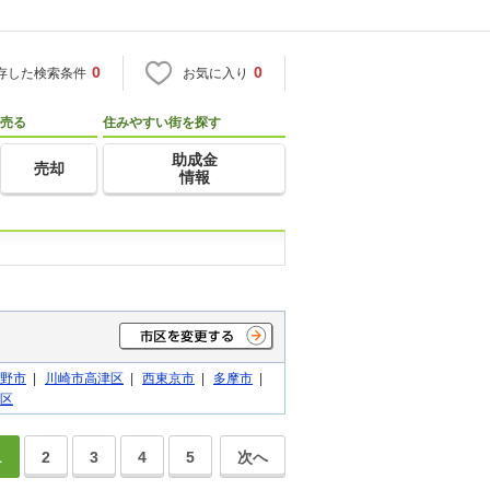
0
0
存した検索条件
お気に入り
売る
住みやすい街を探す
助成金
売却
情報
野市
|
川崎市高津区
|
西東京市
|
多摩市
|
区
1
2
3
4
5
次へ