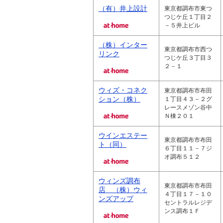
（有）井上設計
東京都調布市東つ
つじケ丘１丁目２
－５井上ビル
（株）インター
東京都調布市西つ
リンク
つじケ丘３丁目３
２－１
ウィズ・コネク
東京都調布市布田
ション（株）
１丁目４３－２グ
レースメゾン谷中
Ｎ棟２０１
ウインエステー
東京都調布市布田
ト（同）
６丁目１１－７ジ
オ調布５１２
ウィンズ調布
東京都調布市布田
店 （株）ウィ
４丁目１７－１０
ンズアップ
セントラルレジデ
ンス調布１Ｆ