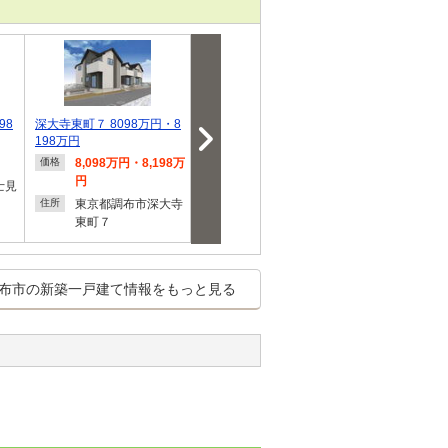
98
深大寺東町７ 8098万円・8
深大寺元町２（調布駅） 65
調布市仙川町
198万円
90万円・6690万…
分譲住宅 全1
8,098万円・8,198万
6,590万円・6,690万
8,390
価格
価格
価格
円
円
士見
東京都
住所
東京都調布市深大寺
東京都調布市深大寺
３
住所
住所
東町７
元町２
布市の新築一戸建て情報をもっと見る