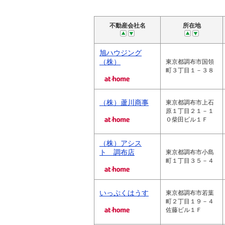
不動産会社名
所在地
旭ハウジング
（株）
東京都調布市国領
町３丁目１－３８
（株）蘆川商事
東京都調布市上石
原１丁目２１－１
０柴田ビル１Ｆ
（株）アシス
ト 調布店
東京都調布市小島
町１丁目３５－４
いっぷくはうす
東京都調布市若葉
町２丁目１９－４
佐藤ビル１Ｆ