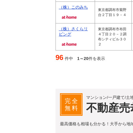
（株）このみち
東京都調布市菊野
台２丁目１９－４
（株）さくらリ
東京都調布市布田
ビング
４丁目２０－２調
布シティビル３０
２
96
件中
1～20
件を表示
マンション/一戸建て/土
完全
不動産売
無料
最高価格も相場も分かる！大手から地