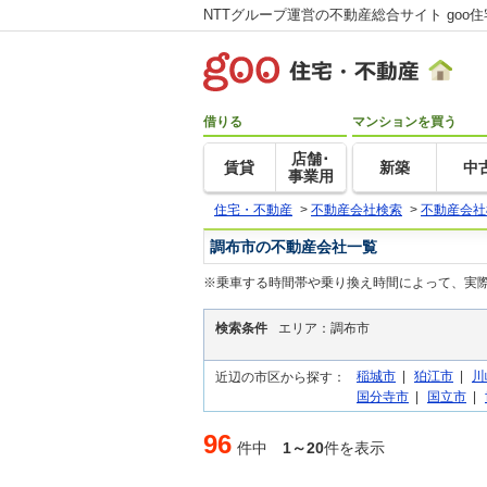
NTTグループ運営の不動産総合サイト goo
借りる
マンションを買う
店舗･
賃貸
新築
中
事業用
住宅・不動産
>
不動産会社検索
>
不動産会社
調布市の不動産会社一覧
※乗車する時間帯や乗り換え時間によって、実
検索条件
エリア：調布市
稲城市
|
狛江市
|
川
近辺の市区から探す：
国分寺市
|
国立市
|
96
件中
1～20
件を表示