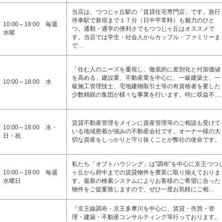
当店は、つつじヶ丘駅の「賃貸住宅専門店」です。急行
停車駅で新宿まで１７分（日中平常時）も魅力のひと
10:00～18:00 毎週
つ。通勤・通学の便利さでもつつじヶ丘はオススメで
水曜
す。当店では学生・社会人からカップル・ファミリーま
で…
「住む人のニーズを重視し、徹底的に差別化と付加価値
を高める」建設業、不動産業を中心に、一級建築士、一
10:00～18:00 水
級施工管理技士、宅地建物取引士等の有資格者を要した
少数精鋭の集団が様々な事業を行います。特に収益不…
賃貸不動産管理をメインに資産管理等のご相談も受けて
10:00～18:00 水・
いる地域密着が強みの不動産会社です。オーナー様の大
日・祝
切な資産をしっかりと守り抜くことが弊社の使命です。
私たち「オプトハウジング」は”調布”を中心に京王つつ
10:00～19:00 毎週
ヶ丘から府中までの賃貸物件を豊富に取り揃えておりま
水曜日
す。最新の検索システムによりお客様のご希望に合った
物件をご提案致しますので、ぜひ一度お気軽にご相…
『京王線調布・京王多摩川を中心に、賃貸・売買・管
理・建築・不動産コンサルティング等行っております。