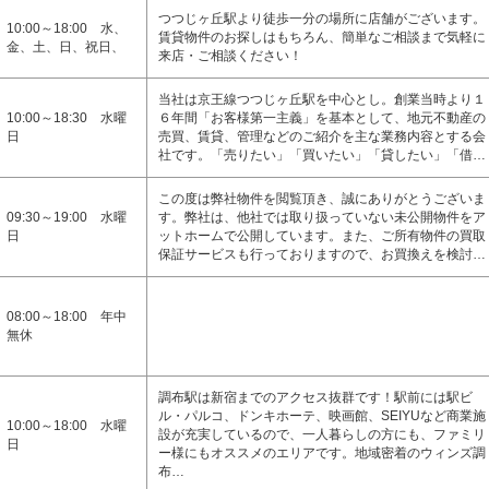
つつじヶ丘駅より徒歩一分の場所に店舗がございます。
10:00～18:00 水、
賃貸物件のお探しはもちろん、簡単なご相談まで気軽に
金、土、日、祝日、
来店・ご相談ください！
当社は京王線つつじヶ丘駅を中心とし。創業当時より１
10:00～18:30 水曜
６年間「お客様第一主義」を基本として、地元不動産の
日
売買、賃貸、管理などのご紹介を主な業務内容とする会
社です。「売りたい」「買いたい」「貸したい」「借…
この度は弊社物件を閲覧頂き、誠にありがとうございま
09:30～19:00 水曜
す。弊社は、他社では取り扱っていない未公開物件をア
日
ットホームで公開しています。また、ご所有物件の買取
保証サービスも行っておりますので、お買換えを検討…
08:00～18:00 年中
無休
調布駅は新宿までのアクセス抜群です！駅前には駅ビ
ル・パルコ、ドンキホーテ、映画館、SEIYUなど商業施
10:00～18:00 水曜
設が充実しているので、一人暮らしの方にも、ファミリ
日
ー様にもオススメのエリアです。地域密着のウィンズ調
布…