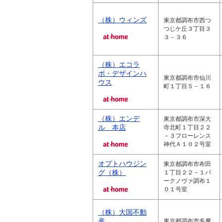
（株）ウィンズ
東京都調布市西つ
つじケ丘３丁目３
３－３６
（株）エコラ
ボ・デザインハ
東京都調布市仙川
ウス
町１丁目５－１６
（株）エンデ
東京都調布市深大
ル 本店
寺北町１丁目２２
－３フローレンス
神代Ａ１０２号室
オプトハウジン
東京都調布市布田
グ（株）
１丁目２２－１パ
ークノヴァ調布１
０１号室
（株）大国不動
産
東京都調布市多摩