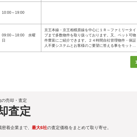
10:00～19:00
京王本線・京王相模原線を中心に１Ｒ～ファミリータイ
09:00～18:00 水曜
プまで多数物件を取り扱っております。又、ペット可物
日
件豊富にご紹介できます。２４時間自社管理物件・保証
人不要システムとお客様のご要望に答える事をモット…
地の売却・査定
却査定
域密着企業まで、
最大6社
の査定価格をまとめて取り寄せ。