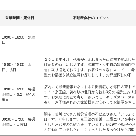
営業時間・定休日
不動産会社のコメント
10:00～18:00 水曜
日
２０１３年４月、代表が生まれ育った西調布で開店した
10:00～18:00 水、
ばかりの新しいお店です。調布市・府中市の賃貸物件中
日、祝日
心に取り揃えております。お客様の立場に立って、ご希
望のお部屋を誠心誠意お探しします。お部屋探しの不…
店内にて最新情報やネット未公開情報など毎日入荷中で
10:00～19:00 毎週
す＾＾京王線、調布駅の北口から徒歩3分の場所にあり
水曜日・第2・第4火
す。お気軽にお立ち寄り下さいませ！キッズスペースも
曜日
有り、お子様連れのご家族様もご安心してお部屋をお…
調布市仙川にできた賃貸管理の不動産やさん『いっぷく
09:30～17:00 毎週
はうす』と申します。京王線の仙川・三鷹エリアを中心
水曜日・日曜日
としたお部屋のご紹介をしています。約19年不動産やさ
んに勤めていましたが、ちょっとしたきっかけから200