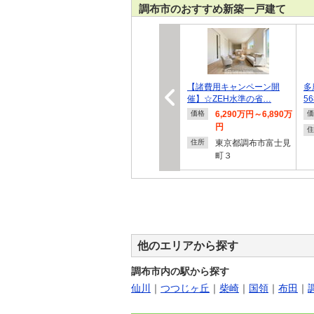
調布市のおすすめ新築一戸建て
【諸費用キャンペーン開
多
催】☆ZEH水準の省…
5
6,290万円～6,890万
価格
価
円
住
東京都調布市富士見
住所
町３
他のエリアから探す
調布市内の駅から探す
仙川
｜
つつじヶ丘
｜
柴崎
｜
国領
｜
布田
｜