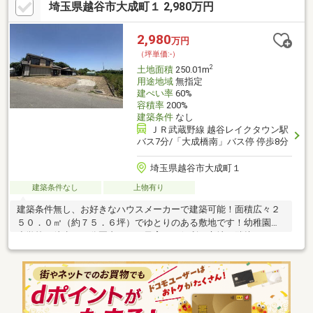
埼玉県越谷市大成町１ 2,980万円
専用住宅の建築が可能です。詳しくはご相談ください。隣接する
Ａ区画（２５０㎡）も販売中です。ぜひお気軽にお問い合わせく
ださい♪
2,980
万円
（坪単価:-）
2
土地面積
250.01m
用途地域
無指定
建ぺい率
60%
容積率
200%
建築条件
なし
ＪＲ武蔵野線 越谷レイクタウン駅
バス7分/「大成橋南」バス停 停歩8分
埼玉県越谷市大成町１
建築条件なし
上物有り
建築条件無し、お好きなハウスメーカーで建築可能！面積広々２
５０．０㎡（約７５．６坪）でゆとりのある敷地です！幼稚園・
小学校が徒歩１０分圏内にあり子育てに便利な立地！隣接するＢ
区画（２３０．１㎡）も販売中です。ぜひお気軽にお問い合わせ
ください♪