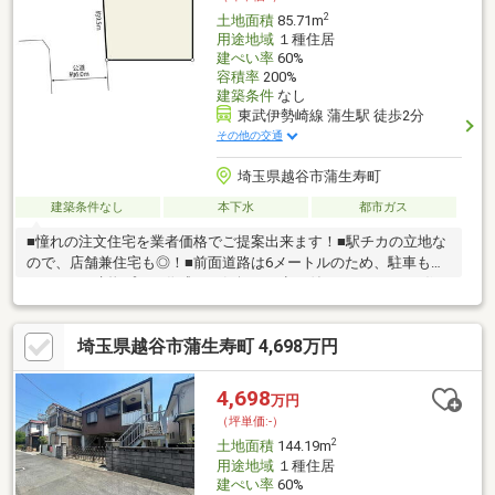
◆
2
土地面積
85.71m
用途地域
１種住居
建ぺい率
60%
容積率
200%
建築条件
なし
東武伊勢崎線 蒲生駅 徒歩2分
その他の交通
埼玉県越谷市蒲生寿町
建築条件なし
本下水
都市ガス
■憧れの注文住宅を業者価格でご提案出来ます！■駅チカの立地な
ので、店舗兼住宅も◎！■前面道路は6メートルのため、駐車もラ
クラク！■建物プラン作成はお気軽にお申し付けください！＝住
宅ローンにもかなり強い！ドリームオン不動産＝・住宅ローンに
ご不安がある方！・どこの金融機関が自分に合っているか？など
埼玉県越谷市蒲生寿町 4,698万円
色々なご提案が可能！〇お客様のマイホームの夢を叶えるお手伝
いは、当社にお任せください。未公開情報もご用意し、お問い合
わせをお待ちしております(^^)
4,698
万円
（坪単価:-）
2
土地面積
144.19m
用途地域
１種住居
建ぺい率
60%