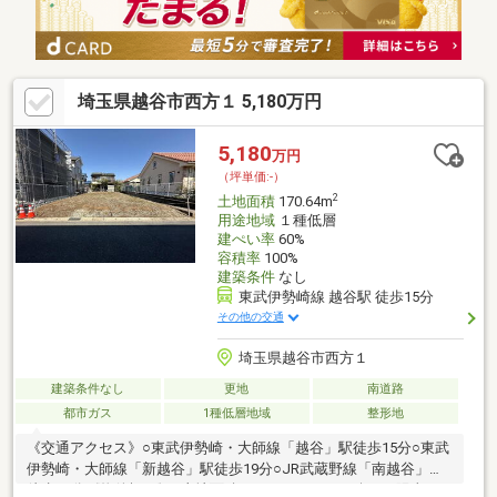
埼玉県越谷市西方１ 5,180万円
5,180
万円
（坪単価:-）
2
土地面積
170.64m
用途地域
１種低層
建ぺい率
60%
容積率
100%
建築条件
なし
東武伊勢崎線 越谷駅 徒歩15分
その他の交通
埼玉県越谷市西方１
建築条件なし
更地
南道路
都市ガス
1種低層地域
整形地
《交通アクセス》○東武伊勢崎・大師線「越谷」駅徒歩15分○東武
伊勢崎・大師線「新越谷」駅徒歩19分○JR武蔵野線「南越谷」駅
徒歩19分《物件概要》□土地面積：170.64㎡（51.61坪）□陽当た