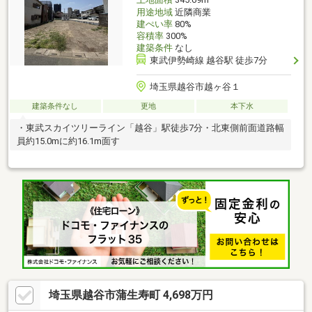
土地面積
345.69m
用途地域
近隣商業
建ぺい率
80%
容積率
300%
建築条件
なし
東武伊勢崎線 越谷駅 徒歩7分
埼玉県越谷市越ヶ谷１
建築条件なし
更地
本下水
・東武スカイツリーライン「越谷」駅徒歩7分・北東側前面道路幅
員約15.0mに約16.1m面す
埼玉県越谷市蒲生寿町 4,698万円