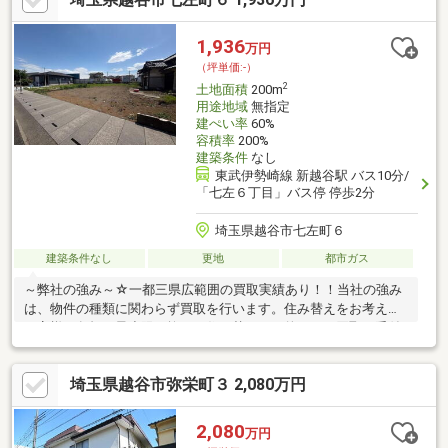
1,936
万円
（坪単価:-）
2
土地面積
200m
用途地域
無指定
建ぺい率
60%
容積率
200%
建築条件
なし
東武伊勢崎線 新越谷駅 バス10分/
「七左６丁目」バス停 停歩2分
埼玉県越谷市七左町６
建築条件なし
更地
都市ガス
～弊社の強み～☆一都三県広範囲の買取実績あり！！当社の強み
は、物件の種類に関わらず買取を行います。住み替えをお考えの
お客様の負担を最小限に抑えた住み替えを目的とした買取も受付
中です！！査定無料秘密厳守です。☆最新の相続情報が学べるセ
ミナーを随時実施しています。相続に関しては、毎月開催の無料
埼玉県越谷市弥栄町３ 2,080万円
セミナーや相談サービスを提供し、専門家によるサポートも行い
ます。☆センチュリー21は全国の店舗数NO1！！弊社は昨年全店
舗で4位の実績があります。ネットワークを活かし、お客様に安心
2,080
万円
と信頼のサービスを提供し、楽しい物件探しをサポートさせてい