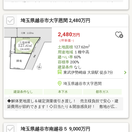
お子様の通学も安心！・当社でも無料にて建物プランのご提案を
承ります。※建物契約不適合責任免責(木造2階建・昭和47年築・延
床面積65.41ｍ2)※相続登記完了後引き渡し※北側ブロックが蓋付水
埼玉県越谷市大字恩間 2,480万円
路側（越谷市所有）に越境（現況渡し・要是正）※都市ガス引き
込み無し（前面道路配管あり）
2,480
万円
（坪単価:-）
2
土地面積
127.62m
用途地域
１種中高
建ぺい率
60%
容積率
200%
建築条件
なし
東武伊勢崎線 大袋駅 徒歩7分
埼玉県越谷市大字恩間
建築条件なし
本下水
都市ガス
◆解体更地渡し＆確定測量後引き渡し！ 売主様負担で安心・建
築費用が節約できます！◇日当たり＆開放感良好！ 敷地が広
い、且つ南側と東側が官地になっているので、たくさん採光でき
ます！◆前面道路は幅員６ｍ公道！ 開放的な立地で車庫入れや
車のすれ違いがスムーズです！――――――Ｌｉｆｅ
埼玉県越谷市南越谷５ 9,000万円
information――――――◎大袋小学校 550ｍ◎大袋中学校 1100ｍ