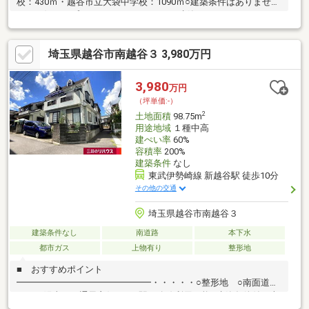
校：430ｍ・越谷市立大袋中学校：1090ｍ○建築条件はありませ
ん。お好きなプラン・ハウスメーカーで建築いただけます。
埼玉県越谷市南越谷３ 3,980万円
3,980
万円
（坪単価:-）
2
土地面積
98.75m
用途地域
１種中高
建ぺい率
60%
容積率
200%
建築条件
なし
東武伊勢崎線 新越谷駅 徒歩10分
その他の交通
埼玉県越谷市南越谷３
建築条件なし
南道路
本下水
都市ガス
上物有り
整形地
■ おすすめポイント
━━━━━━━━━━━━━━━・・・・・○整形地 ○南面道路
につき陽当り・通風良好 ○３駅２路線利用可能○建築条件付き売
地ではございません○お好きなハウスメーカーにて建築いただけ