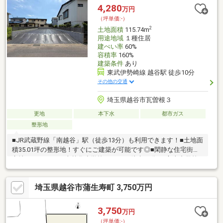
♪ 物件の詳細・ご見学等は【本社営業一課】までお気軽にお
4,280
万円
問い合わせください◆◇
（坪単価:-）
2
土地面積
115.74m
用途地域
１種住居
建ぺい率
60%
容積率
160%
建築条件
あり
東武伊勢崎線 越谷駅 徒歩10分
その他の交通
埼玉県越谷市瓦曽根３
更地
本下水
都市ガス
整形地
■JR武蔵野線「南越谷」駅（徒歩13分）も利用できます！■土地面
積35.01坪の整形地！すぐにご建築が可能です◎■閑静な住宅街に
立地しています♪■南越谷小学校1200ｍ（徒歩15分）/富士中学校
1050ｍ（徒歩14分）■ALCO越谷ショッピングセンター550ｍ（徒
歩7分）毎日のお買物に便利です♪■ポラスグループの4つの注文住
埼玉県越谷市蒲生寿町 3,750万円
宅ブランドよりお選びいただけます♪◆閑静な住宅地に立地した
35.01坪の売地に、注文住宅の建築はいかがでしょうか？ポラスグ
ループの注文建築ブランドより、お好みの建築プランをご提案い
3,750
万円
たします♪【本社営業一課】までお気軽にお問い合わせください！
（坪単価:-）