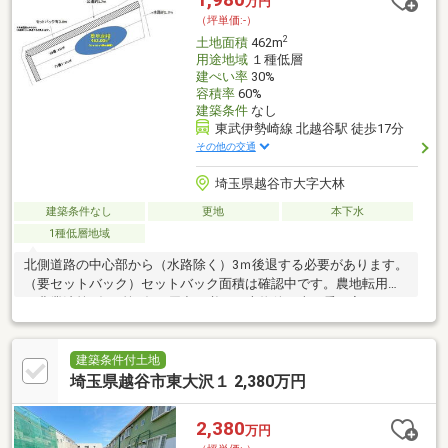
万円
（坪単価:-）
2
土地面積
462m
用途地域
１種低層
建ぺい率
30%
容積率
60%
建築条件
なし
東武伊勢崎線 北越谷駅 徒歩17分
その他の交通
埼玉県越谷市大字大林
建築条件なし
更地
本下水
1種低層地域
北側道路の中心部から（水路除く）3ｍ後退する必要があります。
（要セットバック）セットバック面積は確認中です。農地転用
（農業法第4条、第5条の届出が必要）本物件は車の乗り入れはで
きません。
建築条件付土地
埼玉県越谷市東大沢１ 2,380万円
2,380
万円