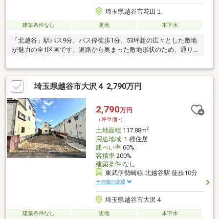
埼玉県越谷市花田１
建築条件なし
更地
本下水
「北越谷」駅バス9分、バス停徒歩1分。53坪超の広々とした敷地
が魅力の全1区画です。道路から奥まった敷地形状のため、通りか
らの視線や車の騒音が気になりにくく、プライベート感ある静か
で安全な住環境を確保できます。建築条件はありませんので、お
好きなハウスメーカーで自由な邸宅を建築可能。周辺は小学校や
埼玉県越谷市大沢４ 2,790万円
商業施設が揃う、暮らしやすいエリアです。■お問い合わせは
0120-800-356まで！物件の詳細はもちろん、◎物件購入にはどの
くらいの費用がかかるか、◎住宅ローンや金利について知りた
2,790
万円
い！などのご相談にも応じます！お気軽にお問い合わせくださ
（坪単価:-）
い！
2
土地面積
117.88m
用途地域
１種住居
建ぺい率
60%
容積率
200%
建築条件
なし
東武伊勢崎線 北越谷駅 徒歩10分
その他の交通
埼玉県越谷市大沢４
建築条件なし
更地
本下水