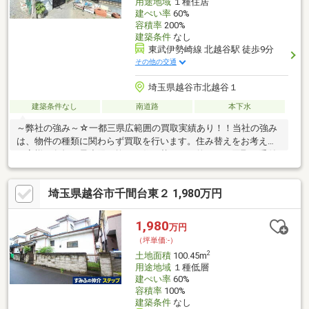
用途地域
１種住居
建ぺい率
60%
容積率
200%
建築条件
なし
東武伊勢崎線 北越谷駅 徒歩9分
その他の交通
埼玉県越谷市北越谷１
建築条件なし
南道路
本下水
～弊社の強み～☆一都三県広範囲の買取実績あり！！当社の強み
は、物件の種類に関わらず買取を行います。住み替えをお考えの
お客様の負担を最小限に抑えた住み替えを目的とした買取も受付
中です！！査定無料秘密厳守です。☆最新の相続情報が学べるセ
ミナーを随時実施しています。相続に関しては、毎月開催の無料
埼玉県越谷市千間台東２ 1,980万円
セミナーや相談サービスを提供し、専門家によるサポートも行い
ます。☆センチュリー21は全国の店舗数NO1！！弊社は昨年全店
舗で4位の実績があります。ネットワークを活かし、お客様に安心
1,980
万円
と信頼のサービスを提供し、楽しい物件探しをサポートさせてい
（坪単価:-）
ただきます。お気軽にご相談ください。
2
土地面積
100.45m
用途地域
１種低層
建ぺい率
60%
容積率
100%
建築条件
なし