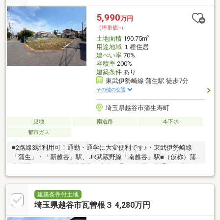
す。◇◆物件の詳細・現地のご案内は【本社営業一課】までお気
軽にお問い合わせください◆◇
5,990
万円
（坪単価:-）
2
土地面積
190.75m
用途地域
１種住居
建ぺい率
70%
容積率
200%
建築条件
あり
東武伊勢崎線 蒲生駅 徒歩7分
その他の交通
埼玉県越谷市蒲生寿町
更地
南道路
本下水
都市ガス
■2路線3駅利用可！通勤・通学に大変便利です♪・東武伊勢崎線
「蒲生」・「新越谷」駅、JR武蔵野線「南越谷」駅■（仮称）蒲
生学園が2027年4月開校予定・小中一貫の9年間を見通した特色あ
る教育活動「地域」「防災」■平屋プランもご提案可能です♪■生
活利便施設も充実の住環境《マルエツ 蒲生店/500ｍ 南越谷病
院/550ｍ》■ポラスグループの4つの注文住宅ブランドよりお選び
建築条件付土地
いただけます♪備考/※敷地内に井戸あり◇◆ポラスグループの注
埼玉県越谷市瓦曽根３ 4,280万円
文建築ブランドより、お好みの建築プランをご提案いたします