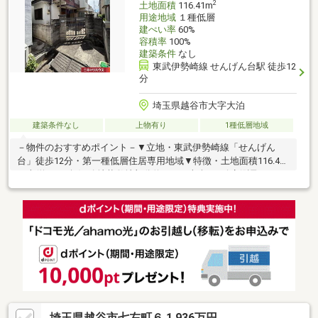
2
土地面積
116.41m
用途地域
１種低層
建ぺい率
60%
容積率
100%
建築条件
なし
東武伊勢崎線 せんげん台駅 徒歩12
分
埼玉県越谷市大字大泊
建築条件なし
上物有り
1種低層地域
－物件のおすすめポイント－▼立地・東武伊勢崎線「せんげん
台」徒歩12分・第一種低層住居専用地域▼特徴・土地面積116.41
平米(約35.21坪)※路地状敷地部分約11.8平米含む※確定測量による
敷地境界は確定済みのため再建築可建築条件付き売地ではござい
ません お好きなハウスメーカーで建築いただけます・現況古家
有、詳細はお問い合わせください▼周辺環境・ベルクスせんげん
台東店 徒歩9分(約660m)・大泊公園 徒歩9分(約720m)・越谷市立
桜井小学校 徒歩6分(約470m)■ ご希望の住まい探しをお手伝いし
ます ━━━━━・・・物件の詳細・ご相談はお気軽にお問い合わ
せください。
埼玉県越谷市七左町６ 1,936万円