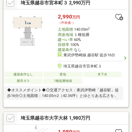
埼玉県越谷市宮本町３ 2,990万円
況は古家あり▼周辺環境・オーケー越谷大泊店 徒歩4分(約
310m)・越谷市立桜井小学校 徒歩10分(約800m)※大泊東地区地区
計画区域内■ ご希望の住まい探しをお手伝いします
2,990
万円
━━━━━・・・物件の詳細・ご相談はお気軽にお問い合わせく
（坪単価:-）
ださい。
2
土地面積
140.05m
用途地域
１種低層
建ぺい率
60%
容積率
100%
建築条件
なし
東武伊勢崎線 越谷駅 徒歩16分
埼玉県越谷市宮本町３
建築条件なし
更地
本下水
都市ガス
1種低層地域
◆オススメポイント◆◎交通アクセス：東武伊勢崎「越谷駅」徒
歩16分◎土地面積：140.05ｍ2（42.36坪）とゆとりある広さを確
保◎建築条件なし：お好みのハウスメーカー・工務店で自由に理
想の住まいを設計可能◎用途地域：第一種低層住居専用地域につ
き、閑静で落ち着いた住環境◎接道状況：南西側5.4m公道に接道
埼玉県越谷市大字大林 1,980万円
し、陽当たり・通風良好◎生活利便性：スーパーまで徒歩10分圏
内◎インフラ整備：都市ガス・公営水道・公共下水が整備済み◎
参考プラン：間取りイメージが掴みやすい参考プランをご用意
1,980