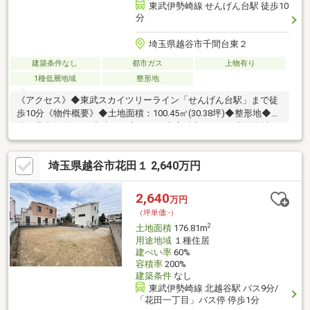
東武伊勢崎線 せんげん台駅 徒歩10
分
埼玉県越谷市千間台東２
建築条件なし
都市ガス
上物有り
1種低層地域
整形地
《アクセス》◆東武スカイツリーライン「せんげん台駅」まで徒
歩10分《物件概要》◆土地面積：100.45㎡(30.38坪)◆整形地◆幅
員：北東側約4.0ｍ◆建ぺい率：60％◆容積率：100％◆用途地
域：第一種低層住居専用地域、第二種住居地域◆現況：古家有◆
建築条件付き土地ではございません！お好きなハウスメーカーで
埼玉県越谷市花田１ 2,640万円
建築可能です♪
2,640
万円
（坪単価:-）
2
土地面積
176.81m
用途地域
１種住居
建ぺい率
60%
容積率
200%
建築条件
なし
東武伊勢崎線 北越谷駅 バス9分/
「花田一丁目」バス停 停歩1分