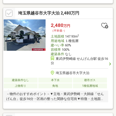
りの良い整形地□現況「更地」□南側・西側の二方道路付□閑静な
住宅街の一角□建築条件付売地ではありません お好きな工務
埼玉県越谷市大字大泊 2,480万円
店・ハウスメーカーにて建築可能です
2,480
万円
（坪単価:-）
2
土地面積
147.93m
用途地域
１種低層
建ぺい率
60%
容積率
100%
建築条件
なし
東武伊勢崎線 せんげん台駅 徒歩16
分
埼玉県越谷市大字大泊
建築条件なし
本下水
都市ガス
上物有り
角地
1種低層地域
－物件のおすすめポイント－▼立地・東武伊勢崎・大師線「せん
げん台」徒歩16分・区画の整った閑静な住宅街▼特徴・土地面積
147.93平米(約44.74坪)・建築条件付宅地販売ではありません・お
好きなハウスメーカー・工務店を選択可能・接道間口は南東側約
10m、北東側8m・前面道路は南東側・北東側共に幅員約6.2m・現