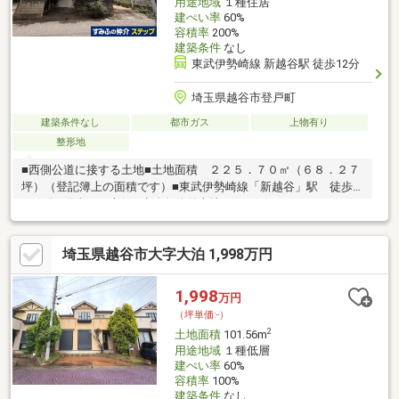
用途地域
１種住居
建ぺい率
60%
容積率
200%
建築条件
なし
東武伊勢崎線 新越谷駅 徒歩12分
埼玉県越谷市登戸町
建築条件なし
都市ガス
上物有り
整形地
■西側公道に接する土地■土地面積 ２２５．７０㎡（６８．２７
坪）（登記簿上の面積です）■東武伊勢崎線「新越谷」駅 徒歩
１２分■陽当たり良好■建築条件付土地ではございません。 お好
きなハウスメーカーにて建築が可能です。
埼玉県越谷市大字大泊 1,998万円
1,998
万円
（坪単価:-）
2
土地面積
101.56m
用途地域
１種低層
建ぺい率
60%
容積率
100%
建築条件
なし