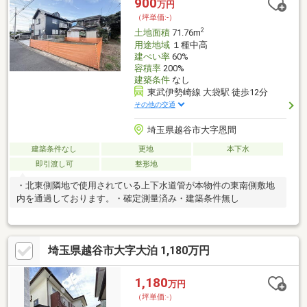
900
万円
（坪単価:-）
2
土地面積
71.76m
用途地域
１種中高
建ぺい率
60%
容積率
200%
建築条件
なし
東武伊勢崎線 大袋駅 徒歩12分
その他の交通
埼玉県越谷市大字恩間
建築条件なし
更地
本下水
即引渡し可
整形地
・北東側隣地で使用されている上下水道管が本物件の東南側敷地
内を通過しております。・確定測量済み・建築条件無し
埼玉県越谷市大字大泊 1,180万円
1,180
万円
（坪単価:-）