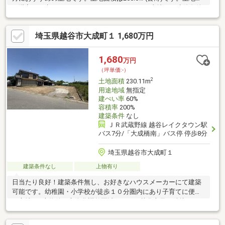
ご購入をお考えなら、ぜひこちらの1390万円の土地を。建築条件
無しなので好きな建築業者に依頼することができます。駅まで徒
歩15分でアクセス可能です。
埼玉県越谷市大成町１ 1,680万円
1,680
万円
（坪単価:-）
2
土地面積
230.11m
用途地域
無指定
建ぺい率
60%
容積率
200%
建築条件
なし
ＪＲ武蔵野線 越谷レイクタウン駅
バス7分/「大成橋南」バス停 停歩8分
埼玉県越谷市大成町１
建築条件なし
上物有り
日当たり良好！建築条件無し、お好きなハウスメーカーにて建築
可能です。幼稚園・小学校が徒歩１０分圏内にあり子育てに便利
な立地！※本物件は市街化調整区域につき、越谷市及び隣接する
吉川市、草加市、春日部市、松伏町、さいたま市、川口市の市街
化調整区域に２０年以上居住する３親等以内の親族を有する方は