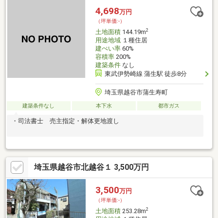
4,698
万円
（坪単価:-）
2
土地面積
144.19m
用途地域
１種住居
建ぺい率
60%
容積率
200%
建築条件
なし
東武伊勢崎線 蒲生駅 徒歩8分
埼玉県越谷市蒲生寿町
建築条件なし
本下水
都市ガス
・司法書士 売主指定・解体更地渡し
埼玉県越谷市北越谷１ 3,500万円
3,500
万円
（坪単価:-）
2
土地面積
253.28m