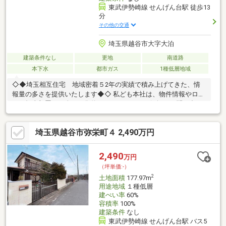
東武伊勢崎線 せんげん台駅 徒歩13
分
その他の交通
埼玉県越谷市大字大泊
建築条件なし
更地
南道路
本下水
都市ガス
1種低層地域
◇◆埼玉相互住宅 地域密着５2年の実績で積み上げてきた、情
報量の多さを提供いたします◆◇ 私ども本社は、物件情報やロー
ンの担当部署など全てが集約されています。お気軽にお問い合わ
せください。
埼玉県越谷市弥栄町４ 2,490万円
2,490
万円
（坪単価:-）
2
土地面積
177.97m
用途地域
１種低層
建ぺい率
60%
容積率
100%
建築条件
なし
東武伊勢崎線 せんげん台駅 バス5