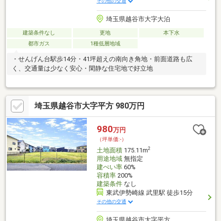
その他の交通
埼玉県越谷市大字大泊
建築条件なし
更地
本下水
都市ガス
1種低層地域
・せんげん台駅歩14分・41坪超えの南向き角地・前面道路も広
く、交通量は少なく安心・閑静な住宅地で好立地
埼玉県越谷市大字平方 980万円
980
万円
（坪単価:-）
2
土地面積
175.11m
用途地域
無指定
建ぺい率
60%
容積率
200%
建築条件
なし
東武伊勢崎線 武里駅 徒歩15分
その他の交通
埼玉県越谷市大字平方