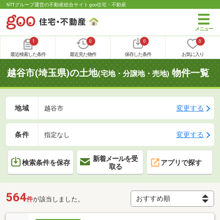
NTTグループ運営の不動産総合サイト goo住宅・不動産
1
0
0
0
最近検索した条件
最近見た物件
保存した条件
お気に入り
越谷市(埼玉県)の土地
物件一覧
(宅地・分譲地・売地)
地域
変更する
越谷市
条件
変更する
指定なし
新着メールを受
検索条件を保存
アプリで探す
取る
564
件
が該当しました。