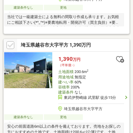
建築条件なし
更地
当社では一級建築士による無料の間取り作成も承ります。お気軽
にご相談下さい(*^_^*)※要農地転用・開発許可（買主負担）※要セ
ットバック※要分筆登記（売主負担）※水道引込工事・司法書士売
主指定※分筆前につき面積が増減する場合があります。※電柱が敷
地内に埋設される場合があります。※③区画：土地/274.58㎡（路
埼玉県越谷市大字平方 1,390万円
地状部分36.22％含む）※④区画・土地/275.85㎡（路地状部分
36.51％含む）
1,390
万円
（坪単価:-）
2
土地面積
200.6m
用途地域
無指定
建ぺい率
60%
容積率
200%
建築条件
なし
東武伊勢崎線 武里駅 徒歩15分
埼玉県越谷市大字平方
建築条件なし
更地
安心の前面道路6m以上の条件を備えております。売地をお探しの
方におすすめの土地です。土地面積は200.6㎡(公簿)です。土地の