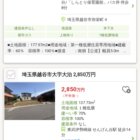
分/「しらとり保育園前」バス停 停歩
8分
埼玉県越谷市弥栄町４
建築条件なし
南道路
本下水
都市ガス
上物有り
1種低層地域
■土地面積：177.97m2■用途地域：第一種低層住居専用地域■建蔽
率：60％ 容積率：100％■接道 ：南側【公道】幅員5.0m 接
面11.8m■現況 ：建物付き―――――――――――――――――――――
越谷市立弥栄小学校 約600m（徒歩約8分）越谷市立栄進中学
校 約1.0km（徒歩約13分）マルエツ 大袋店 約1.1km（徒歩約
埼玉県越谷市大字大泊 2,850万円
14分）セブン-イレブン 越谷弥栄町店 約350m（徒歩約5分）
2,850
万円
（坪単価:-）
2
土地面積
137.73m
用途地域
１種低層
建ぺい率
70%
容積率
100%
建築条件
なし
東武伊勢崎線 せんげん台駅 徒歩14
分