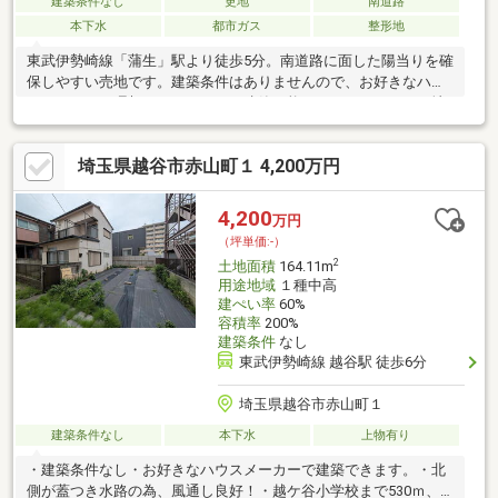
建築条件なし
更地
南道路
本下水
都市ガス
整形地
東武伊勢崎線「蒲生」駅より徒歩5分。南道路に面した陽当りを確
保しやすい売地です。建築条件はありませんので、お好きなハウ
スメーカーで理想のマイホームを建築可能。すっきりとした更地
でのお引渡しとなります。■お問い合わせは0120-800-356まで！
物件の詳細はもちろん、◎物件購入にはどのくらいの費用がかか
埼玉県越谷市赤山町１ 4,200万円
るか、◎住宅ローンや金利について知りたい！などのご相談にも
応じます！お気軽にお問い合わせください！
4,200
万円
（坪単価:-）
2
土地面積
164.11m
用途地域
１種中高
建ぺい率
60%
容積率
200%
建築条件
なし
東武伊勢崎線 越谷駅 徒歩6分
埼玉県越谷市赤山町１
建築条件なし
本下水
上物有り
・建築条件なし・お好きなハウスメーカーで建築できます。・北
側が蓋つき水路の為、風通し良好！・越ケ谷小学校まで530ｍ、