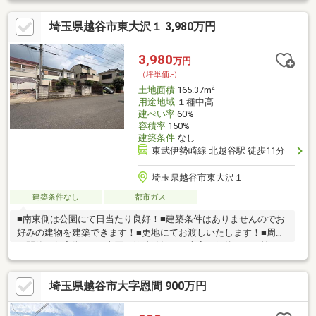
ます○徒歩１０分圏内にコンビニ、病院等あり
埼玉県越谷市東大沢１ 3,980万円
3,980
万円
（坪単価:-）
2
土地面積
165.37m
用途地域
１種中高
建ぺい率
60%
容積率
150%
建築条件
なし
東武伊勢崎線 北越谷駅 徒歩11分
埼玉県越谷市東大沢１
建築条件なし
都市ガス
■南東側は公園にて日当たり良好！■建築条件はありませんのでお
好みの建物を建築できます！■更地にてお渡しいたします！■周辺
は閑静な住宅街です※売買契約締結後に、古家を解体して更地に
てお引き渡しする条件となります。※古家をご利用されたい場合
は別途ご相談ください。その場合、建物についての契約不適合責
埼玉県越谷市大字恩間 900万円
任は免責となります。【古家の概要】：木造瓦葺2階建、延床面積
102.67㎡、昭和63年10月新築※北西側の道路には未接道となりま
す。