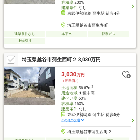
容積率
200%
建築条件
なし
東武伊勢崎線 蒲生駅 徒歩4分
埼玉県越谷市蒲生寿町
建築条件なし
本下水
都市ガス
上物有り
埼玉県越谷市蒲生西町２ 3,030万円
3,030
万円
（坪単価:-）
2
土地面積
56.67m
用途地域
１種中高
建ぺい率
60%
容積率
160%
建築条件
なし
東武伊勢崎線 蒲生駅 徒歩5分
その他の交通
埼玉県越谷市蒲生西町２