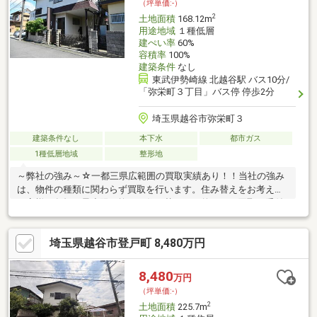
（坪単価:-）
ただきます。お気軽にご相談ください。
2
土地面積
168.12m
用途地域
１種低層
建ぺい率
60%
容積率
100%
建築条件
なし
東武伊勢崎線 北越谷駅 バス10分/
「弥栄町３丁目」バス停 停歩2分
埼玉県越谷市弥栄町３
建築条件なし
本下水
都市ガス
1種低層地域
整形地
～弊社の強み～☆一都三県広範囲の買取実績あり！！当社の強み
は、物件の種類に関わらず買取を行います。住み替えをお考えの
お客様の負担を最小限に抑えた住み替えを目的とした買取も受付
中です！！査定無料秘密厳守です。☆最新の相続情報が学べるセ
ミナーを随時実施しています。相続に関しては、毎月開催の無料
埼玉県越谷市登戸町 8,480万円
セミナーや相談サービスを提供し、専門家によるサポートも行い
ます。☆センチュリー21は全国の店舗数NO1！！弊社は昨年全店
舗で4位の実績があります。ネットワークを活かし、お客様に安心
8,480
万円
と信頼のサービスを提供し、楽しい物件探しをサポートさせてい
（坪単価:-）
ただきます。お気軽にご相談ください。
2
土地面積
225.7m