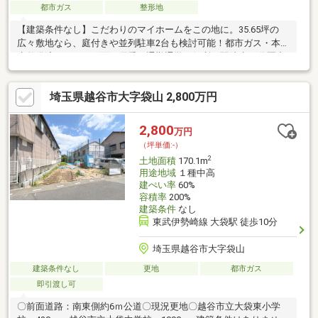
都市ガス
整形地
【建築条件なし】こだわりのマイホームをこの地に。35.65坪の
広々敷地なら、庭付きや並列駐車2台も検討可能！都市ガス・本下
水整備済みでコスト面も優秀。通勤通学に便利な駅徒歩10分圏内
で夢を叶えましょう。参考プランもご用意しており、家づくりの
イメージが膨らみます。■お問い合わせは0120-800-356まで！物
埼玉県越谷市大字袋山 2,800万円
件の詳細はもちろん、◎物件購入にはどのくらいの費用がかかる
か、◎住宅ローンや金利について知りたい！などのご相談にも応
じます！お気軽にお問い合わせください！
2,800
万円
（坪単価:-）
2
土地面積
170.1m
用途地域
１種中高
建ぺい率
60%
容積率
200%
建築条件
なし
東武伊勢崎線 大袋駅 徒歩10分
埼玉県越谷市大字袋山
建築条件なし
更地
都市ガス
即引渡し可
〇前面道路：南東側約6ｍ公道〇現況更地〇越谷市立大袋東小学