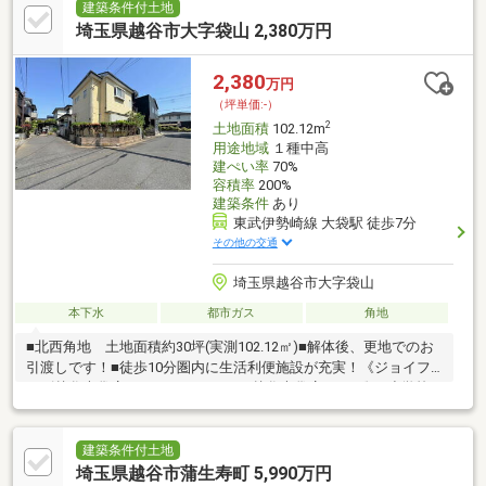
建築条件付土地
埼玉県越谷市大字袋山 2,380万円
2,380
万円
（坪単価:-）
2
土地面積
102.12m
用途地域
１種中高
建ぺい率
70%
容積率
200%
建築条件
あり
東武伊勢崎線 大袋駅 徒歩7分
その他の交通
埼玉県越谷市大字袋山
本下水
都市ガス
角地
■北西角地 土地面積約30坪(実測102.12㎡)■解体後、更地でのお
引渡しです！■徒歩10分圏内に生活利便施設が充実！《ジョイフ
ーズ越谷大袋店/350ｍ ウエルシア越谷大袋店/350ｍ》■小学校
まで徒歩7分、子育て環境も良好のエリア◎《大袋東小学校/500
ｍ 大袋中学校/1300ｍ》■ポラスグループの4つの注文住宅ブラ
ンドよりお選びいただけます♪■建物参考プランの作成も承ります
建築条件付土地
☆備考/※建築基準法第22条区域※水道管引込費用が別途かかりま
埼玉県越谷市蒲生寿町 5,990万円