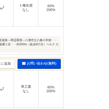
１種住居
60%
2
8m
なし
200%
---周辺環境---八潮市立八條小学校・・
地通り店・・約500m（徒歩約7分）ベルク 八
お問い合わせ(無料)
りに追加
準工業
60%
2
4m
なし
200%