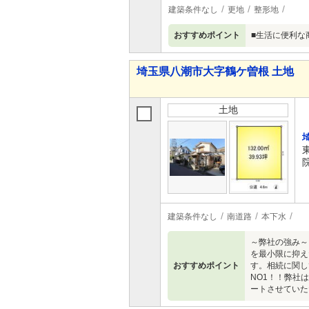
建築条件なし
更地
整形地
おすすめポイント
■生活に便利な
埼玉県八潮市大字鶴ケ曽根 土地
土地
建築条件なし
南道路
本下水
～弊社の強み～
を最小限に抑え
おすすめポイント
す。相続に関し
NO1！！弊社
ートさせていた