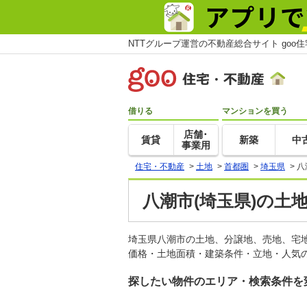
NTTグループ運営の不動産総合サイト goo
借りる
マンションを買う
店舗･
賃貸
新築
中
事業用
住宅・不動産
>
土地
>
首都圏
>
埼玉県
>
八
八潮市(埼玉県)の土
埼玉県八潮市の土地、分譲地、売地、宅
価格・土地面積・建築条件・立地・人気の
探したい物件のエリア・検索条件を