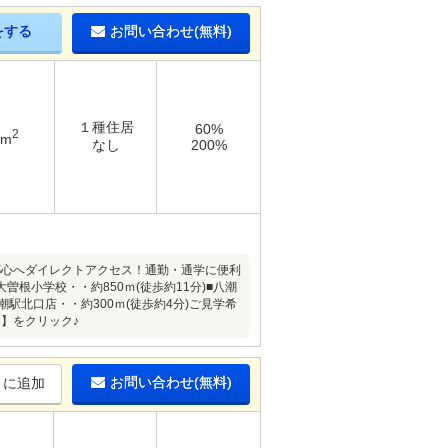
をする
お問い合わせ(無料)
１種住居
60%
2
6m
なし
200%
■都心へダイレクトアクセス！通勤・通学に便利
曽根小学校・・約850ｍ(徒歩約11分)■八潮
潮駅北口店・・約300ｍ(徒歩約4分)ご見学希
】をクリック♪
お問い合わせ(無料)
りに追加