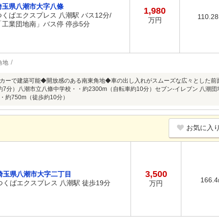
埼玉県八潮市大字八條
1,980
つくばエクスプレス 八潮駅 バス12分/
110.2
万円
「工業団地南」バス停 停歩5分
角地
カーで建築可能◆開放感のある南東角地◆車の出し入れがスムーズな広々とした前面道路
約7分）八潮市立八條中学校・・約2300m（自転車約10分）セブン-イレブン 八潮団
・約750m（徒歩約10分）
お気に入
3,500
埼玉県八潮市大字二丁目
166.
つくばエクスプレス 八潮駅 徒歩19分
万円