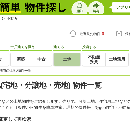
住宅・不動産
0
最近見た物件
保
一戸建てを買う
建てる
投資する
不動産
古
新築
中古
土地
土地活用
投資
潮市の土地 物件一覧
地(宅地・分譲地・売地) 物件一覧
地などの土地物件をご紹介します。売り地、分譲土地、住宅用土地などの
こだわり条件から物件を簡単検索。理想の物件探しをgoo住宅・不動
変更して再検索