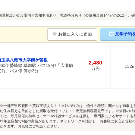
商業施設が徒歩圏内※告知事項あり、私道持分あり（公衆用道路144㎡の2/12）、
見学予約
お気に入りに追加
埼玉県八潮市大字鶴ケ曽根
2,480
東武伊勢崎線 草加駅 バス19分/「広瀬病
132
万円
院前」バス停 停歩2分
☆一都三県広範囲の買取実績あり！！当社の強みは、物件の種類に関わらず買取を
た住み替えを目的とした買取も受付中です！！査定無料秘密厳守です。☆最新の相
ては、毎月開催の無料セミナーや相談サービスを提供し、専門家によるサポートも
は昨年全店舗で4位の実績があります。ネットワークを活かし、お客様に安心と信頼
だきます。お気軽にご相談ください。