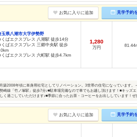
見学予約
お気に入りに追加
埼玉県八潮市大字伊勢野
つくばエクスプレス 八潮駅 徒歩14分
1,280
つくばエクスプレス 三郷中央駅 徒歩
81.44
万円
.0km
つくばエクスプレス 六町駅 徒歩4.7km
年5月築2008年頃に単身用社宅としてリノベーション。3世帯の住宅になっています
勢崎線「竹ノ塚駅」徒歩7分♪■駐車場完備なので車でもお越し頂けます！■キッズエリ
しく過ごしていただけます♪■季節に合ったお茶・コーヒーをお出ししています！ぜ
見学予約
お気に入りに追加