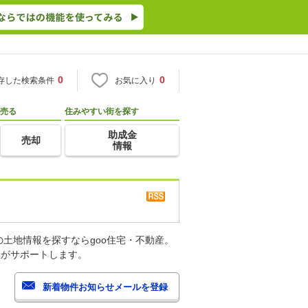
0
0
存した検索条件
お気に入り
売る
住みやすい街を探す
助成金
売却
情報
土地情報を探すならgoo住宅・不動産。
産がサポートします。