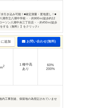
下水引き込み可能！■確定測量・更地渡し！■
八潮市立八潮中学校・・約900ｍ(徒歩約12
■ローソン八潮中央三丁目店・・約450ｍ(徒歩
をする（無料）】をクリック♪
お問い合わせ(無料)
りに追加
１種中高
60%
2
1m
あり
200%
地内工事別途、保留地の為登記されていませ