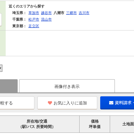
近くのエリアから探す
埼玉県：
草加市
越谷市
八潮市
三郷市
吉川市
千葉県：
松戸市
流山市
東京都：
足立区
画像付き表示
お気に入りに追加
資料請求
所在地/交通
価格
土地面
（駅/バス 所要時間）
坪単価