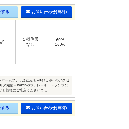
をする
お問い合わせ(無料)
１種住居
60%
2
m
なし
160%
。～ホームプラザ足立支店～■都心部へのアクセ
ア完備☆switchやプラレール、トランプな
ひお気軽にご来店くださいませ
をする
お問い合わせ(無料)