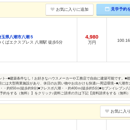
見学予約
お気に入りに追加
4,980
埼玉県八潮市八潮５
100.1
つくばエクスプレス 八潮駅 徒歩5分
万円
イント--■建築条件なし！お好きなハウスメーカーや工務店で自由に建築可能です。
前には大型商業施設があり、休日のお買い物やお出かけも快適♪--周辺環境--■八潮市大
・約650ｍ(徒歩約9分)■フレスポ八潮・・約400ｍ(徒歩約5分)■セブンイレブン八
予約をする（無料）】をクリック♪資料ご請求の方は下記【資料請求をする（無料）
お気に入