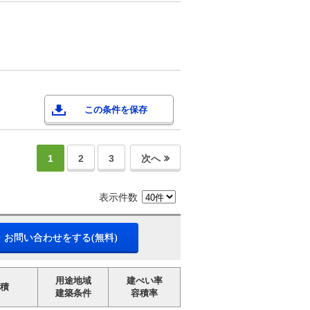
この条件を保存
1
2
3
次へ
表示件数
・お問い合わせをする(無料)
用途地域
建ぺい率
積
建築条件
容積率