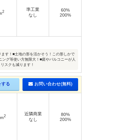
準工業
60%
2
m
なし
200%
ります！■土地の形を活かそう！この形しかで
ニング等使い方無限大！■庭やバルコニーが人
しリスクも減ります！
をする
お問い合わせ(無料)
近隣商業
80%
2
8m
なし
200%