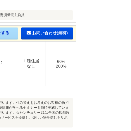
確定測量売主負担
をする
お問い合わせ(無料)
１種住居
60%
2
m
なし
200%
行います。住み替えをお考えのお客様の負担
続情報が学べるセミナーを随時実施していま
行います。☆センチュリー21は全国の店舗数
のサービスを提供し、楽しい物件探しをサポ