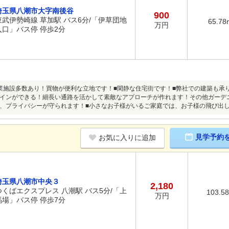
埼玉県八潮市大字南後谷
900
東武伊勢崎線 草加駅 バス6分/「伊草団地
65.78
万円
入口」バス停 停歩2分
業施設多数あり！買物が便利な立地です！■閑静な住宅街です！■弊社での建築も承
インができる！細長い通路を活かして素敵なアプローチが作れます！その他ガーデ
、プライバシーが守られます！■小さなお子様がいるご家庭では、お子様の飛び出
見学予約
お気に入りに追加
埼玉県八潮市中央３
2,180
つくばエクスプレス 八潮駅 バス5分/「上
103.5
万円
馬場」バス停 停歩7分