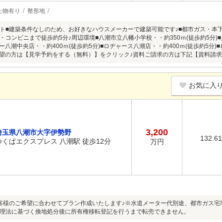
上物有り
整形地
ト■建築条件なしのため、お好きなハウスメーカーで建築可能です♪■都市ガス・本
・コンビニまで徒歩約5分♪周辺環境■八潮市立八幡小学校・・約350ｍ(徒歩約5分)■
ー八潮中央店・・約400ｍ(徒歩約5分)■ロヂャース八潮店・・約400ｍ(徒歩約5分)
希望の方は【見学予約をする（無料）】をクリック♪資料ご請求の方は下記【資料請求
お気に入
3,200
埼玉県八潮市大字伊勢野
132.6
つくばエクスプレス 八潮駅 徒歩12分
万円
客様のご希望に合わせてプラン作成いたします♪※水道メーター代別途、都市ガス宅
理法に基づく換地処分後に所有権移転登記を行うまで転売できません。