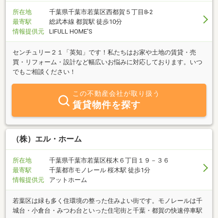
所在地
千葉県千葉市若葉区西都賀５丁目8-2
最寄駅
総武本線 都賀駅 徒歩10分
情報提供元
LIFULL HOME'S
センチュリー２１「英知」です！私たちはお家や土地の賃貸・売
買・リフォーム・設計など幅広いお悩みに対応しております。いつ
でもご相談ください！
この不動産会社が取り扱う
賃貸物件を探す
（株）エル・ホーム
所在地
千葉県千葉市若葉区桜木６丁目１９－３６
最寄駅
千葉都市モノレール 桜木駅 徒歩1分
情報提供元
アットホーム
若葉区は緑も多く住環境の整った住みよい街です。モノレールは千
城台・小倉台・みつわ台といった住宅街と千葉・都賀の快速停車駅