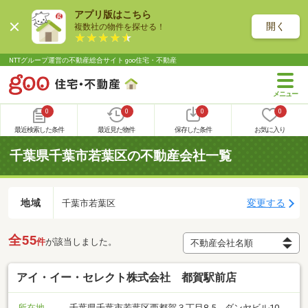
アプリ版はこちら
開く
複数社の物件を探せる！
NTTグループ運営の不動産総合サイト goo住宅・不動産
0
0
0
0
最近検索した条件
最近見た物件
保存した条件
お気に入り
千葉県千葉市若葉区の不動産会社一覧
地域
変更する
千葉市若葉区
全55
件
が該当しました。
アイ・イー・セレクト株式会社 都賀駅前店
所在地
千葉県千葉市若葉区西都賀３丁目8-5 ダンヤビル10