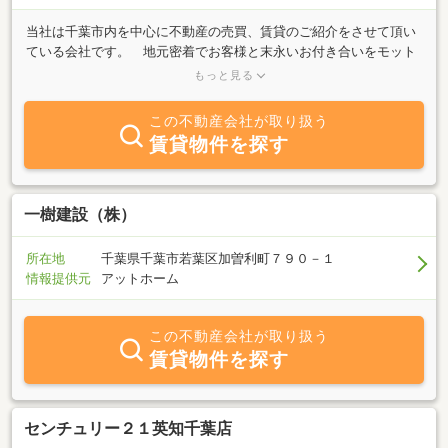
当社は千葉市内を中心に不動産の売買、賃貸のご紹介をさせて頂い
ている会社です。 地元密着でお客様と末永いお付き合いをモット
ーとしております。とくに売買の場合、ほとんどのお客様が、一生
もっと見る
に一回のお買物になるかと思います。ですので、ご要望、条件すべ
てをじっくりと聞かせて頂き、ただ金額が安いとかいうことだけで
この不動産会社が取り扱う
なく、お客様が何十年とお住まいになるのに、最良と思われる物件
賃貸物件を探す
をご提案させて頂いております。千葉市内の不動産はぜひとも当社
にご相談ください。
一樹建設（株）
所在地
千葉県千葉市若葉区加曽利町７９０－１
情報提供元
アットホーム
この不動産会社が取り扱う
賃貸物件を探す
センチュリー２１英知千葉店