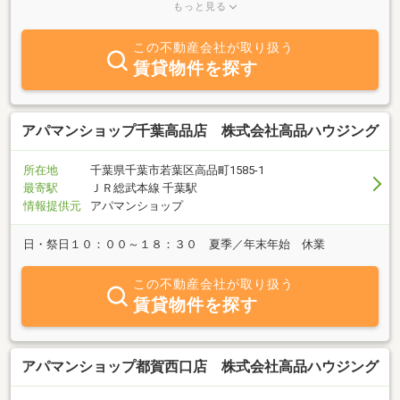
ータイプまで、多数の物件を取り揃えております。経験豊富な女性
もっと見る
スタッフが、お客様のご要望に合わせたお部屋探しを最後までサポ
ートいたします。是非、お気軽にお問い合わせ・ご来店くださいま
この不動産会社が取り扱う
せ。スタッフ一同心よりお待ちしております。
賃貸物件を探す
アパマンショップ千葉高品店 株式会社高品ハウジング
所在地
千葉県千葉市若葉区高品町1585-1
最寄駅
ＪＲ総武本線 千葉駅
情報提供元
アパマンショップ
日・祭日１０：００～１８：３０ 夏季／年末年始 休業
この不動産会社が取り扱う
賃貸物件を探す
アパマンショップ都賀西口店 株式会社高品ハウジング