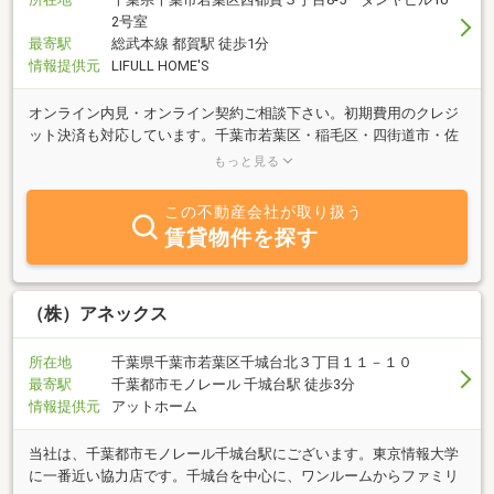
2号室
最寄駅
総武本線 都賀駅 徒歩1分
情報提供元
LIFULL HOME'S
オンライン内見・オンライン契約ご相談下さい。初期費用のクレジ
ット決済も対応しています。千葉市若葉区・稲毛区・四街道市・佐
倉市・八街市のお部屋は探しは情報豊富な当店へおまかせくださ
もっと見る
い。
この不動産会社が取り扱う
賃貸物件を探す
（株）アネックス
所在地
千葉県千葉市若葉区千城台北３丁目１１－１０
最寄駅
千葉都市モノレール 千城台駅 徒歩3分
情報提供元
アットホーム
当社は、千葉都市モノレール千城台駅にございます。東京情報大学
に一番近い協力店です。千城台を中心に、ワンルームからファミリ