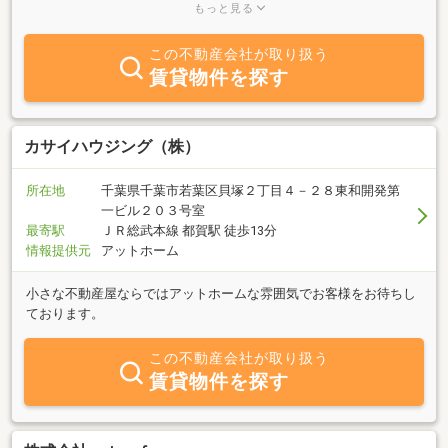
を結び、沿線には東京情報大学・植草短期大学などのキャンパスも
もっと見る
あります。当社は若葉区を中心に活動し、より良い物件を選りすぐ
ってお客様にご紹介しております。千葉をこよなく愛する経験豊富
この不動産会社が取り扱う
な地元出身のスタッフがみなさまのご来店を心よりお待ちしており
賃貸物件を探す
ます。お問い合わせは、メール・電話・ＦＡＸでお気軽にどうぞ。
カサイハウジング（株）
所在地
千葉県千葉市若葉区貝塚２丁目４－２８東和開発第
一ビル２０３号室
最寄駅
ＪＲ総武本線 都賀駅 徒歩13分
情報提供元
アットホーム
小さな不動産屋ならではアットホームな雰囲気でお客様をお待ちし
ております。
この不動産会社が取り扱う
賃貸物件を探す