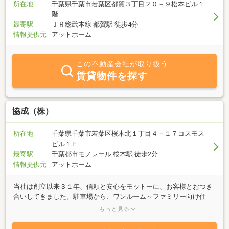
所在地
千葉県千葉市若葉区都賀３丁目２０－９松本ビル１
階
最寄駅
ＪＲ総武本線 都賀駅 徒歩4分
情報提供元
アットホーム
この不動産会社が取り扱う
賃貸物件を探す
協成（株）
所在地
千葉県千葉市若葉区桜木北１丁目４－１７コスモス
ビル１Ｆ
最寄駅
千葉都市モノレール 桜木駅 徒歩2分
情報提供元
アットホーム
当社は創立以来３１年、信頼と安心をモットーに、お客様とおつき
合いしてきました。駐車場から、ワンルーム～ファミリー向け住
居、事業用まで、トータルに対応致します。買いたい方、売りたい
もっと見る
方、借りたい方、貸したい方、お気軽にご相談下さい！また、保険
などのご相談も承っております。