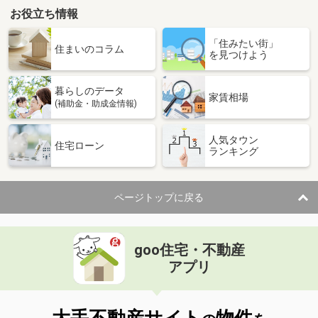
お役立ち情報
「住みたい街」
住まいのコラム
を見つけよう
暮らしのデータ
家賃相場
(補助金・助成金情報)
人気タウン
住宅ローン
ランキング
ページトップに戻る
goo住宅・不動産
アプリ
大手不動産サイト
物件