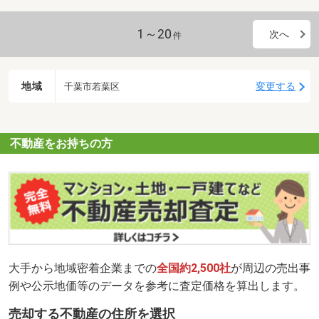
1～20
次へ
件
地域
変更する
千葉市若葉区
不動産をお持ちの方
大手から地域密着企業までの
全国約2,500社
が周辺の売出事
例や公示地価等のデータを参考に査定価格を算出します。
売却する不動産の住所を選択