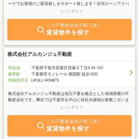
ークでお客様のご新居探しをサポート致します！住宅ローンアドバ
イザーの有資格者もおり、しっかりとした研修を受けておりますの
もっと見る
で是非ご相談下さい
この不動産会社が取り扱う
賃貸物件を探す
株式会社アルカンジュ不動産
所在地
千葉県千葉市若葉区貝塚２丁目3-41-101
最寄駅
千葉都市モノレール 都賀駅 徒歩10分
情報提供元
LIFULL HOME'S
株式会社アルカンジュ不動産は地元千葉を拠点とした地域密着の不
動産会社です。弊社では千葉市を中心に自社分譲地が多数ございま
す。未公開物件もございますので是非一度お問い合わせくださいま
もっと見る
せ。
この不動産会社が取り扱う
賃貸物件を探す