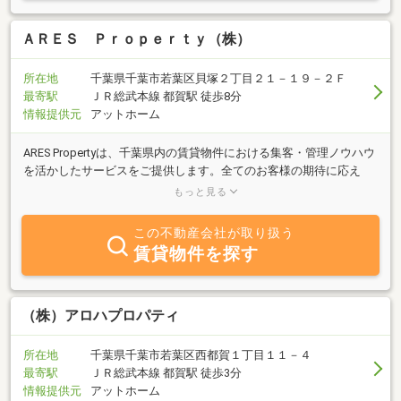
ＡＲＥＳ Ｐｒｏｐｅｒｔｙ（株）
所在地
千葉県千葉市若葉区貝塚２丁目２１－１９－２Ｆ
最寄駅
ＪＲ総武本線 都賀駅 徒歩8分
情報提供元
アットホーム
ARES Propertyは、千葉県内の賃貸物件における集客・管理ノウハウ
を活かしたサービスをご提供します。全てのお客様の期待に応え
る。賃貸管理・リフォーム・リノベーションは、ARES Propertyへお
もっと見る
任せください。
この不動産会社が取り扱う
賃貸物件を探す
（株）アロハプロパティ
所在地
千葉県千葉市若葉区西都賀１丁目１１－４
最寄駅
ＪＲ総武本線 都賀駅 徒歩3分
情報提供元
アットホーム