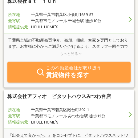
株式会社ａｔ ｆｕｎ
所在地
千葉県千葉市若葉区小倉町1639-57
最寄駅
千葉都市モノレール 千城台駅 徒歩10分
情報提供元
LIFULL HOME'S
千葉県全域の不動産売買仲介、売却、相続、空家を専門としており
ます。お客様に心からご満足いただけるよう、スタッフ一同全力で
サポートいたします。どんな些細なことでも、お気軽にご相談くだ
もっと見る
さい。
この不動産会社が取り扱う
賃貸物件を探す
株式会社アフィオ ピタットハウスみつわ台店
所在地
千葉県千葉市若葉区殿台町392-1
最寄駅
千葉都市モノレール みつわ台駅 徒歩12分
情報提供元
LIFULL HOME'S
『出会えて良かった。』をコンセプトに、ピタットハウスネットワ