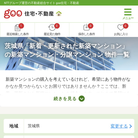
NTTグループ運営の不動産総合サイト goo住宅・不動産
1
0
0
0
最近検索した条件
最近見た物件
保存した条件
お気に入り
茨城県「新着・更新された新築マンション」
の新築マンション・分譲マンション 物件一覧
新築マンションの購入を考えているけれど、希望にあう物件がな
かなか見つからないとお困りではありませんか？ここでは、新
着・更新された新築マンションを紹介します。これまで希望にあ
続きを見る
う物件がなかったとしても、新着・更新された物件のなかに理想
のお部屋があるかもしれません。日々更新される物件情報のなか
から、家族にぴったりなマンションを見つけましょう。
地域
変更する
茨城県