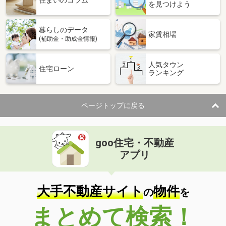
住まいのコラム
を見つけよう
暮らしのデータ
家賃相場
(補助金・助成金情報)
人気タウン
住宅ローン
ランキング
ページトップに戻る
goo住宅・不動産
アプリ
大手不動産サイト
物件
の
を
まとめて検索！