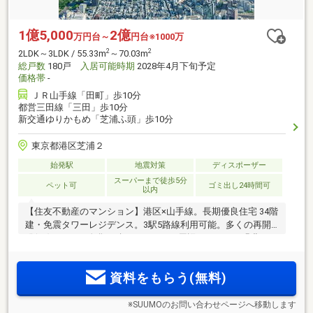
1億5,000
2億
万円台～
円台※1000万
2
2
2LDK～3LDK / 55.33m
～70.03m
総戸数
180戸
入居可能時期
2028年4月下旬予定
価格帯
-
ＪＲ山手線「田町」歩10分
都営三田線「三田」歩10分
新交通ゆりかもめ「芝浦ふ頭」歩10分
東京都港区芝浦２
始発駅
地震対策
ディスポーザー
スーパーまで徒歩5分
ペット可
ゴミ出し24時間可
以内
【住友不動産のマンション】港区×山手線。長期優良住宅 34階
建・免震タワーレジデンス。3駅5路線利用可能。多くの再開
発(※4)によって進化を続けるエリア。周辺とつながる緑豊かな
公開空地(※3)。
資料をもらう(無料)
※SUUMOのお問い合わせページへ移動します