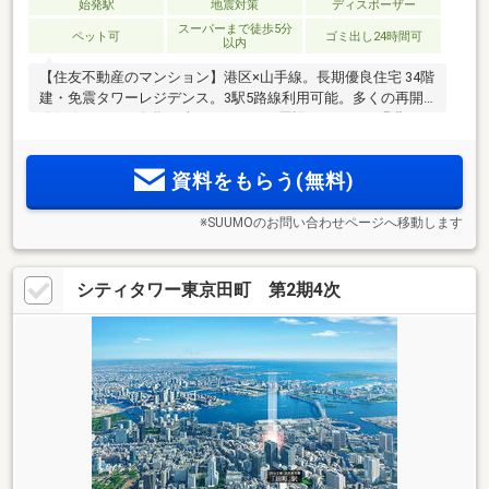
始発駅
地震対策
ディスポーザー
スーパーまで徒歩5分
ペット可
ゴミ出し24時間可
以内
【住友不動産のマンション】港区×山手線。長期優良住宅 34階
建・免震タワーレジデンス。3駅5路線利用可能。多くの再開
発(※4)によって進化を続けるエリア。周辺とつながる緑豊かな
公開空地(※3)。
資料をもらう(無料)
※SUUMOのお問い合わせページへ移動します
シティタワー東京田町 第2期4次