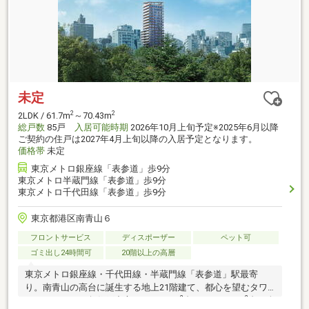
未定
2
2
2LDK / 61.7m
～70.43m
総戸数
85戸
入居可能時期
2026年10月上旬予定※2025年6月以降
ご契約の住戸は2027年4月上旬以降の入居予定となります。
価格帯
未定
東京メトロ銀座線「表参道」歩9分
東京メトロ半蔵門線「表参道」歩9分
東京メトロ千代田線「表参道」歩9分
東京都港区南青山６
フロントサービス
ディスポーザー
ペット可
ゴミ出し24時間可
20階以上の高層
東京メトロ銀座線・千代田線・半蔵門線「表参道」駅最寄
り。南青山の高台に誕生する地上21階建て、都心を望むタワ
2
2
ーレジデンス。角住戸中心。1LDK40m
台～3LDK143m
台の全