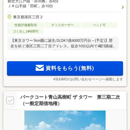
都営大江戸線「赤羽橋」歩6分
ＪＲ山手線「田町」歩10分
東京都港区三田２
性能評価書取得
ディスポーザー
ペット可
ゴミ出し24時間可
【東京タワー1km圏に誕生/2LDK1億6000万円台～(予定)】歴
史を紡ぐ港区三田二丁目アドレス。徒歩10分以内で4駅5路線
利用可能。都営大江戸線「赤羽橋」駅徒歩6分、都営三田線・
浅草線「三田」駅徒歩8分、JR山手線・京浜東北線「田町」駅
徒歩10分、2LDK中心(注1)。アーキサイトメビウス監修。＜来
資料をもらう(無料)
場予約受付中※オンライン可＞
※SUUMOのお問い合わせページへ移動します
パークコート青山高樹町 ザ タワー 第三期二次
（一般定期借地権）