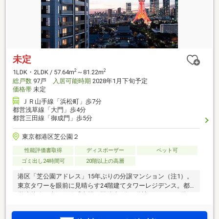
未定
2
2
1LDK・2LDK / 57.64m
～81.22m
総戸数
97戸
入居可能時期
2028年1月下旬予定
価格帯
未定
ＪＲ山手線「浜松町」歩7分
都営浅草線「大門」歩4分
都営三田線「御成門」歩5分
東京都港区芝公園２
性能評価書取得
ディスポーザー
ペット可
ゴミ出し24時間可
20階以上の高層
港区「芝公園アドレス」15年ぶりの分譲マンション（注1）。
東京タワーを眼前に見晴らす24階建てタワーレジデンス。都
営浅草線・大江戸線「大門」駅徒歩4分。分譲フロア（13階～
24階）所有者のみに開かれた最上階スカイラウンジ。「浜松
町」駅から「東京」駅直通6分、都心の主要駅が10分圏。芝公