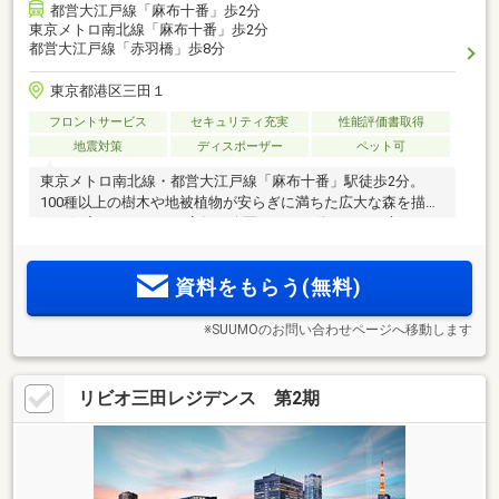
都営大江戸線「麻布十番」歩2分
東京メトロ南北線「麻布十番」歩2分
都営大江戸線「赤羽橋」歩8分
東京都港区三田１
フロントサービス
セキュリティ充実
性能評価書取得
地震対策
ディスポーザー
ペット可
東京メトロ南北線・都営大江戸線「麻布十番」駅徒歩2分。
100種以上の樹木や地被植物が安らぎに満ちた広大な森を描
く。住宅・オフィス・店舗・公園までが一体となった新たな
ミクストユース・シティ。美しい眺望を享受する34階のラウ
ンジをはじめ、人生の豊かさを広げる30もの共用空間。
資料をもらう(無料)
※SUUMOのお問い合わせページへ移動します
リビオ三田レジデンス 第2期