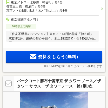
東京メトロ日比谷線「神谷町」歩2分
都営三田線「御成門」歩7分
東京メトロ日比谷線「虎ノ門ヒルズ」歩8分
東京都港区虎ノ門３
20階以上の高層
【住友不動産のマンション】東京メトロ日比谷線「神谷町」
駅徒歩2分。躍動の都心を纏う、地上28階建て・全140邸の高
層タワーレジデンス。
資料をもらう(無料)
※SUUMOのお問い合わせページへ移動します
パークコート麻布十番東京 ザ タワー ノース／ザ
タワー サウス ザ タワーノース 第1期3次