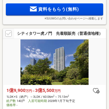
認定取得
資料をもらう(無料)
※SUUMOのお問い合わせページへ移動します
シティタワー虎ノ門 先着順販売（普通借地権）
1億9,900
3億5,500
万円～
万円
2
2
1LDK+S（納戸）～3LDK / 60.06m
～75.13m
総戸数
140戸
入居可能時期
2028年1月下旬予定
価格帯
-