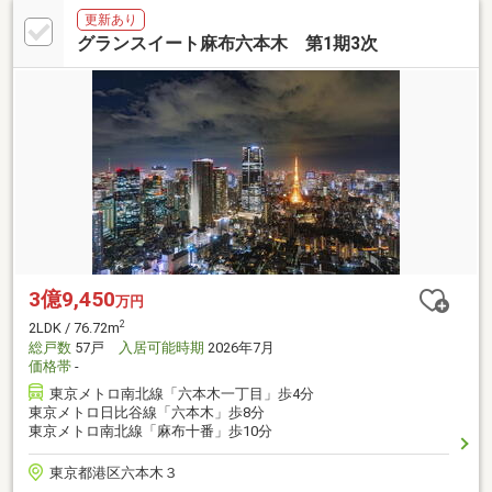
更新あり
グランスイート麻布六本木 第1期3次
3億9,450
万円
2
2LDK / 76.72m
総戸数
57戸
入居可能時期
2026年7月
価格帯
-
東京メトロ南北線「六本木一丁目」歩4分
東京メトロ日比谷線「六本木」歩8分
東京メトロ南北線「麻布十番」歩10分
東京都港区六本木３