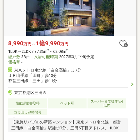
8,990
1億9,990
万円～
万円
2
2
1LDK～2LDK / 37.35m
～62.08m
総戸数
38戸
入居可能時期
2027年3月下旬予定
価格帯
-
東京メトロ南北線「白金高輪」歩7分
ＪＲ山手線「田町」歩13分
都営三田線「三田」歩11分
東京都港区三田５
スーパーまで徒歩5分
性能評価書取得
ペット可
以内
ゴミ出し24時間可
【東急リバブルの新築マンション】東京メトロ南北線・都営
三田線「白金高輪」駅徒歩7分、三田5丁目アドレス。1LDK・
2LDK中心の全戸角住戸、内廊下設計。安心のトリプルセキュ
リティを採用、地球環境と経済性に配慮したZEH-M Oriented