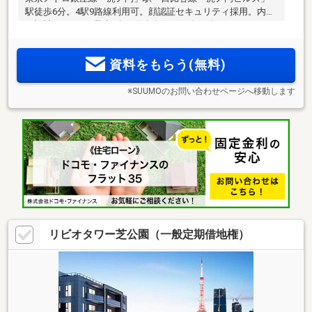
駅徒歩6分。4駅9路線利用可。顔認証セキュリティ採用。内廊
下設計。1フロア最大3邸・全邸角住戸、全37邸のレジデン
ス。多彩な生活施設が揃う「虎ノ門ヒルズ」が徒歩3分。豊か
な都市生活と自然の潤いを享受
資料をもらう(無料)
※SUUMOのお問い合わせページへ移動します
リビオタワー芝公園（一般定期借地権）