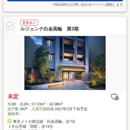
※SUUMOのお問い合わせページへ移動します
更新あり
ルジェンテ白金高輪 第3期
未定
2
2
1LDK・2LDK / 37.35m
・62.08m
総戸数
38戸
入居可能時期
2027年3月下旬予定
価格帯
-
東京メトロ南北線「白金高輪」歩7分
ＪＲ山手線「田町」歩13分