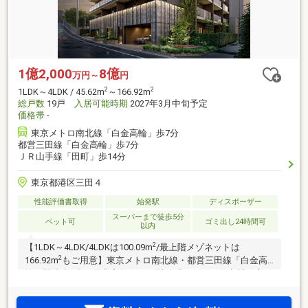
1億2,000
8億
万円～
円
2
2
1LDK～4LDK / 45.62m
～166.92m
総戸数
19戸
入居可能時期
2027年3月中旬予定
価格帯
-
東京メトロ南北線「白金高輪」歩7分
都営三田線「白金高輪」歩7分
ＪＲ山手線「田町」歩14分
東京都港区三田４
性能評価書取得
始発駅
ディスポーザー
スーパーまで徒歩5分
ペット可
ゴミ出し24時間可
以内
2
【1LDK～4LDK/4LDKは100.09m
/最上階メゾネットは
2
166.92m
もご用意】東京メトロ南北線・都営三田線「白金高
輪」駅徒歩7分。天井高約2.7mで開放感あふれる住空間。広々
ルーフバルコニー付き、プライベートサウナ付きメゾネット
プランも。内廊下設計を採用。角住戸率約68％（注1）。徒歩