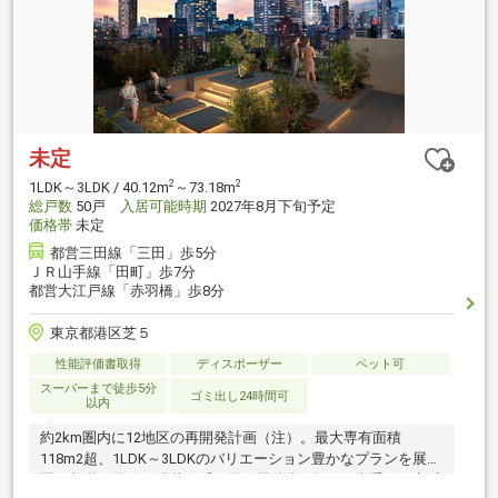
未定
2
2
1LDK～3LDK / 40.12m
～73.18m
総戸数
50戸
入居可能時期
2027年8月下旬予定
価格帯
未定
都営三田線「三田」歩5分
ＪＲ山手線「田町」歩7分
都営大江戸線「赤羽橋」歩8分
東京都港区芝５
性能評価書取得
ディスポーザー
ペット可
スーパーまで徒歩5分
ゴミ出し24時間可
以内
約2km圏内に12地区の再開発計画（注）。最大専有面積
118m2超、1LDK～3LDKのバリエーション豊かなプランを展
開。都営三田線・浅草線「三田」駅徒歩5分、JR山手線・京浜