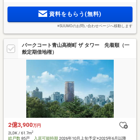
15タイプ。駅周辺には暮らしを華やかに彩る施設が集積。文
化施設も身近なロケーション【物件エントリー受付中】
資料をもらう(無料)
※SUUMOのお問い合わせページへ移動します
パークコート青山高樹町 ザ タワー 先着順（一
般定期借地権）
2億3,900
万円
2
2LDK / 61.7m
総戸数
85戸
入居可能時期
2026年10月上旬予定※2025年6月以降