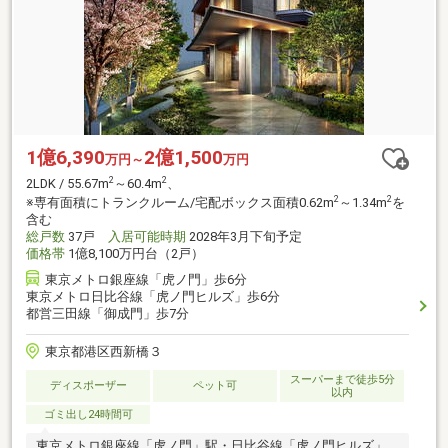
1億6,390
2億1,500
万円～
万円
2
2
2LDK / 55.67m
～60.4m
、
2
2
※専有面積にトランクルーム/宅配ボックス面積0.62m
～1.34m
を
含む
総戸数
37戸
入居可能時期
2028年3月下旬予定
価格帯
1億8,100万円台（2戸）
東京メトロ銀座線「虎ノ門」歩6分
東京メトロ日比谷線「虎ノ門ヒルズ」歩6分
都営三田線「御成門」歩7分
東京都港区西新橋３
スーパーまで徒歩5分
ディスポーザー
ペット可
以内
ゴミ出し24時間可
東京メトロ銀座線「虎ノ門」駅・日比谷線「虎ノ門ヒルズ」