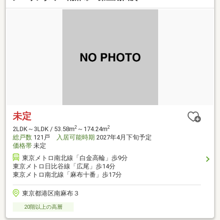
未定
2
2
2LDK～3LDK / 53.58m
～174.24m
総戸数
121戸
入居可能時期
2027年4月下旬予定
価格帯
未定
東京メトロ南北線「白金高輪」歩9分
東京メトロ日比谷線「広尾」歩14分
東京メトロ南北線「麻布十番」歩17分
東京都港区南麻布３
20階以上の高層