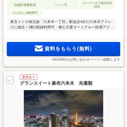
スーパーまで徒歩5分
性能評価書取得
ペット可
以内
ゴミ出し24時間可
東京メトロ南北線「六本木一丁目」駅徒歩4分の六本木アドレ
スに誕生！3駅3路線利用可・都心主要ターミナルへ快適アク
セス。地球環境と経済性に配慮したZEH-M Oriented認定を取
得。【ご来場予約／物件エントリー受付中】
資料をもらう(無料)
※SUUMOのお問い合わせページへ移動します
更新あり
グランスイート麻布六本木 先着順