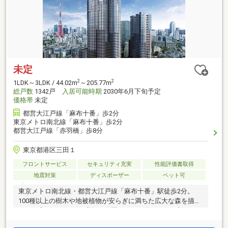
未定
2
2
1LDK～3LDK / 44.02m
～205.77m
総戸数
1342戸
入居可能時期
2030年6月下旬予定
価格帯
未定
都営大江戸線「麻布十番」歩2分
東京メトロ南北線「麻布十番」歩2分
都営大江戸線「赤羽橋」歩8分
東京都港区三田１
フロントサービス
セキュリティ充実
性能評価書取得
地震対策
ディスポーザー
ペット可
東京メトロ南北線・都営大江戸線「麻布十番」駅徒歩2分。
100種以上の樹木や地被植物が安らぎに満ちた広大な森を描
く。住宅・オフィス・店舗・公園までが一体となった新たな
ミクストユース・シティ。美しい眺望を享受する34階のラウ