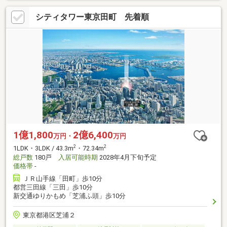
シティタワー東京田町 先着順
1億1,800
2億6,400
万円・
万円
2
2
1LDK・3LDK / 43.3m
・72.34m
総戸数
180戸
入居可能時期
2028年4月下旬予定
価格帯
-
ＪＲ山手線「田町」歩10分
都営三田線「三田」歩10分
新交通ゆりかもめ「芝浦ふ頭」歩10分
東京都港区芝浦２