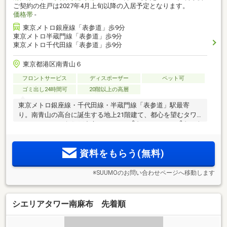
ご契約の住戸は2027年4月上旬以降の入居予定となります。
価格帯
-
東京メトロ銀座線「表参道」歩9分
東京メトロ半蔵門線「表参道」歩9分
東京メトロ千代田線「表参道」歩9分
東京都港区南青山６
フロントサービス
ディスポーザー
ペット可
ゴミ出し24時間可
20階以上の高層
東京メトロ銀座線・千代田線・半蔵門線「表参道」駅最寄
り。南青山の高台に誕生する地上21階建て、都心を望むタワ
2
2
ーレジデンス。角住戸中心。1LDK40m
台～3LDK143m
台の全
15タイプ。駅周辺には暮らしを華やかに彩る施設が集積。文
化施設も身近なロケーション【物件エントリー受付中】
資料をもらう(無料)
※SUUMOのお問い合わせページへ移動します
シエリアタワー南麻布 先着順