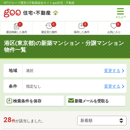
NTTグループ運営の不動産総合サイト goo住宅・不動産
1
0
0
0
最近検索した条件
最近見た物件
保存した条件
お気に入り
港区(東京都)の新築マンション・分譲マンション
物件一覧
地域
変更する
港区
条件
変更する
指定なし
検索条件を保存
新着メールを受取る
28
件
が該当しました。