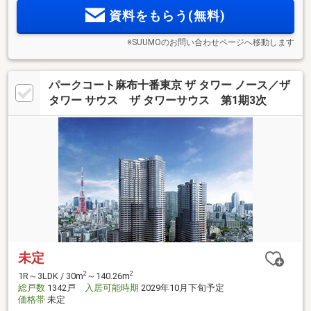
ンジをはじめ、人生の豊かさを広げる30もの共用空間。
資料をもらう(無料)
※SUUMOのお問い合わせページへ移動します
パークコート麻布十番東京 ザ タワー ノース／ザ
タワー サウス ザ タワーサウス 第1期3次
未定
2
2
1R～3LDK / 30m
～140.26m
総戸数
1342戸
入居可能時期
2029年10月下旬予定
価格帯
未定