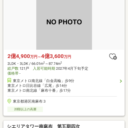
2億4,900
4億3,600
万円～
万円
2
2
2LDK・3LDK / 66.01m
～87.74m
総戸数
121戸
入居可能時期
2027年4月下旬予定
価格帯
-
東京メトロ南北線「白金高輪」歩9分
東京メトロ日比谷線「広尾」歩14分
東京メトロ南北線「麻布十番」歩17分
東京都港区南麻布３
20階以上の高層
シエリアタワー南麻布 第五期四次