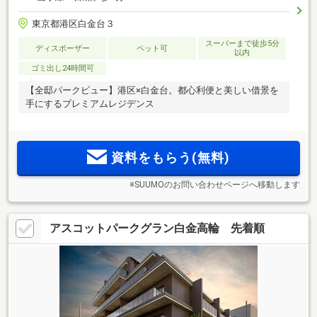
東京都港区白金台３
スーパーまで徒歩5分
ディスポーザー
ペット可
以内
ゴミ出し24時間可
【全邸パークビュー】港区×白金台。都心利便と美しい借景を
手にするプレミアムレジデンス
資料をもらう(無料)
※SUUMOのお問い合わせページへ移動します
アスコットパークグラン白金高輪 先着順