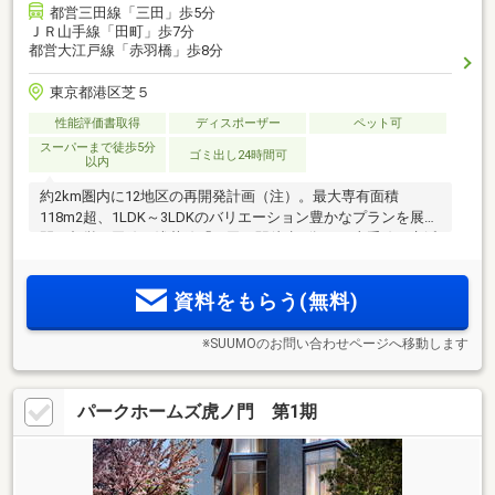
都営三田線「三田」歩5分
ＪＲ山手線「田町」歩7分
都営大江戸線「赤羽橋」歩8分
東京都港区芝５
性能評価書取得
ディスポーザー
ペット可
スーパーまで徒歩5分
ゴミ出し24時間可
以内
約2km圏内に12地区の再開発計画（注）。最大専有面積
118m2超、1LDK～3LDKのバリエーション豊かなプランを展
開。都営三田線・浅草線「三田」駅徒歩5分、JR山手線・京浜
東北線「田町」駅徒歩7分。3駅5路線が利用可能。14階建て・
全50邸のプライベートレジデンス「リビオ三田レジデンス」
資料をもらう(無料)
誕生。
※SUUMOのお問い合わせページへ移動します
パークホームズ虎ノ門 第1期