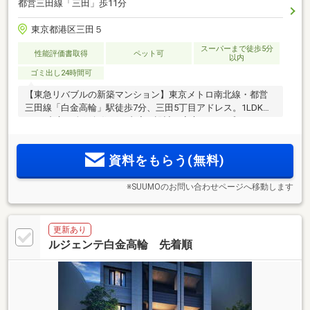
都営三田線「三田」歩11分
東京都港区三田５
スーパーまで徒歩5分
性能評価書取得
ペット可
以内
ゴミ出し24時間可
【東急リバブルの新築マンション】東京メトロ南北線・都営
三田線「白金高輪」駅徒歩7分、三田5丁目アドレス。1LDK・
2LDK中心の全戸角住戸、内廊下設計。安心のトリプルセキュ
リティを採用、地球環境と経済性に配慮したZEH-M Oriented
認定取得
資料をもらう(無料)
※SUUMOのお問い合わせページへ移動します
更新あり
ルジェンテ白金高輪 先着順