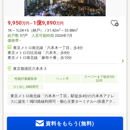
9,950
1億9,890
万円～
万円
2
2
1K～1LDK+S（納戸） / 31.42m
～53.88m
総戸数
57戸
入居可能時期
2026年7月
価格帯
-
東京メトロ南北線「六本木一丁目」歩4分
東京メトロ日比谷線「六本木」歩8分
東京メトロ南北線「麻布十番」歩10分
東京都港区六本木３
スーパーまで徒歩5分
性能評価書取得
ペット可
以内
ゴミ出し24時間可
東京メトロ南北線「六本木一丁目」駅徒歩4分の六本木アドレ
スに誕生！3駅3路線利用可・都心主要ターミナルへ快適アク
セス。地球環境と経済性に配慮したZEH-M Oriented認定を取
得。【ご来場予約／物件エントリー受付中】
資料をもらう(無料)