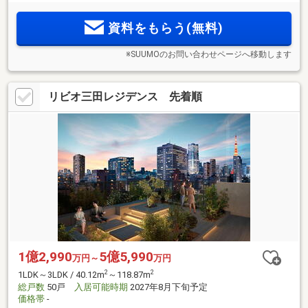
東北線「田町」駅徒歩7分。3駅5路線が利用可能。14階建て・
全50邸のプライベートレジデンス「リビオ三田レジデンス」
資料をもらう(無料)
誕生。
※SUUMOのお問い合わせページへ移動します
リビオ三田レジデンス 先着順
1億2,990
5億5,990
万円～
万円
2
2
1LDK～3LDK / 40.12m
～118.87m
総戸数
50戸
入居可能時期
2027年8月下旬予定
価格帯
-