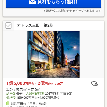
資料をもらう(無料)
圏内に生活施設が集積。
※SUUMOのお問い合わせページへ移動します
アトラス三田 第2期
1億6,000
2億
万円台～
円台※1000万
2
2
2LDK / 52.76m
～57.5m
総戸数
69戸
入居可能時期
2027年8月下旬予定
価格帯
1億9,000万円台※1,000万円単位
都営三田線「三田」歩8分