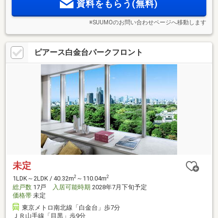
資料をもらう(無料)
園・増上寺近接。
※SUUMOのお問い合わせページへ移動します
ピアース白金台パークフロント
未定
2
2
1LDK～2LDK / 40.32m
～110.04m
総戸数
17戸
入居可能時期
2028年7月下旬予定
価格帯
未定
東京メトロ南北線「白金台」歩7分
ＪＲ山手線「目黒」歩9分