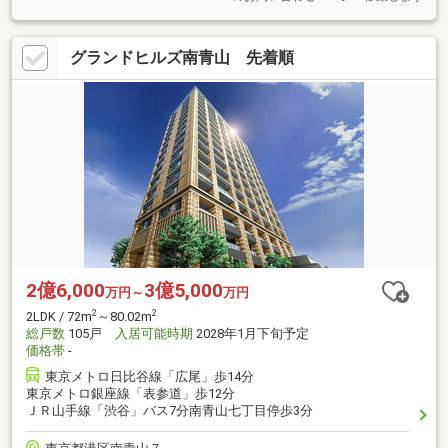
グランドヒルズ南青山 先着順
2億6,000
3億5,000
万円～
万円
2
2
2LDK / 72m
～80.02m
総戸数
105戸
入居可能時期
2028年1月下旬予定
価格帯
-
東京メトロ日比谷線「広尾」歩14分
東京メトロ銀座線「表参道」歩12分
ＪＲ山手線「渋谷」バス7分南青山七丁目停歩3分