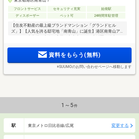
東京都港区南青山７
フロントサービス
セキュリティ充実
始発駅
ディスポーザー
ペット可
24時間常駐管理
【住友不動産の最上級ブランドマンション「グランドヒル
ズ」】【人気を誇る邸宅地「南青山」に誕生】港区南青山ア
ドレス。表参道、麻布、広尾、六本木なども生活圏。陽光と
開放感溢れる全戸南向き。全戸南向き1LD・K～2LD・Kの全
105邸
資料をもらう(無料)
※SUUMOのお問い合わせページへ移動します
1～5
件
駅
変更する
東京メトロ日比谷線/広尾