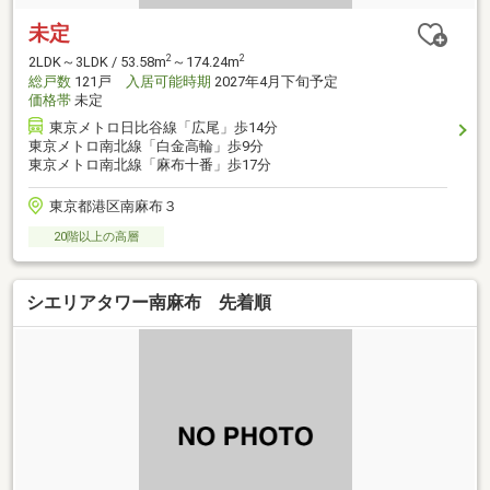
未定
2
2
2LDK～3LDK / 53.58m
～174.24m
総戸数
121戸
入居可能時期
2027年4月下旬予定
価格帯
未定
東京メトロ日比谷線「広尾」歩14分
東京メトロ南北線「白金高輪」歩9分
東京メトロ南北線「麻布十番」歩17分
東京都港区南麻布３
20階以上の高層
シエリアタワー南麻布 先着順