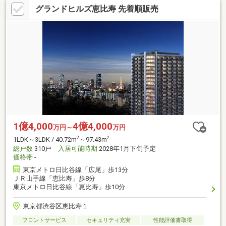
グランドヒルズ恵比寿 先着順販売
1億4,000
4億4,000
万円～
万円
2
2
1LDK～3LDK / 40.72m
～97.43m
総戸数
310戸
入居可能時期
2028年1月下旬予定
価格帯
-
東京メトロ日比谷線「広尾」歩13分
ＪＲ山手線「恵比寿」歩8分
東京メトロ日比谷線「恵比寿」歩10分
東京都渋谷区恵比寿１
フロントサービス
セキュリティ充実
性能評価書取得