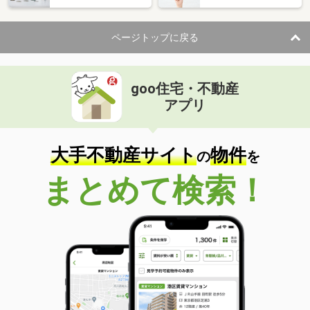
ページトップに戻る
goo住宅・不動産
アプリ
大手不動産サイト
物件
の
を
まとめて検索！