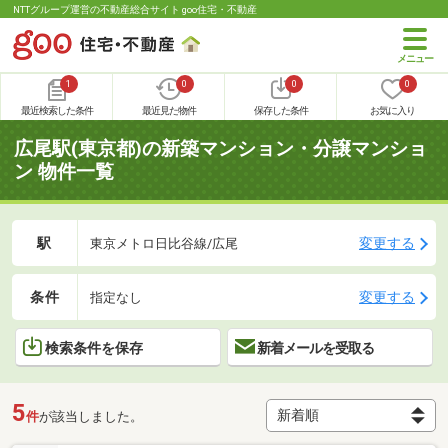
NTTグループ運営の不動産総合サイト goo住宅・不動産
1
0
0
0
最近検索した条件
最近見た物件
保存した条件
お気に入り
広尾駅(東京都)の新築マンション・分譲マンショ
ン 物件一覧
駅
変更する
東京メトロ日比谷線/広尾
条件
変更する
指定なし
検索条件を保存
新着メールを受取る
5
件
が該当しました。