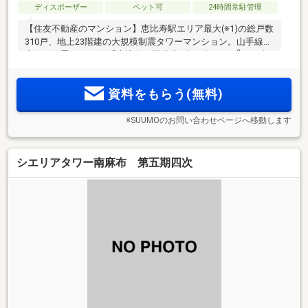
ディスポーザー
ペット可
24時間常駐管理
【住友不動産のマンション】恵比寿駅エリア最大(※1)の総戸数
310戸、地上23階建の大規模制震タワーマンション。山手線の
2
内側に位置し、JR線「恵比寿」駅徒歩8分。約1680m
もの公
開空地が足元に広がる緑豊かな環境も魅力。
資料をもらう(無料)
※SUUMOのお問い合わせページへ移動します
シエリアタワー南麻布 第五期四次