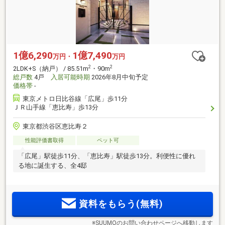
1億6,290
1億7,490
万円・
万円
2
2
2LDK+S（納戸） / 85.51m
・90m
総戸数
4戸
入居可能時期
2026年8月中旬予定
価格帯
-
東京メトロ日比谷線「広尾」歩11分
ＪＲ山手線「恵比寿」歩13分
東京都渋谷区恵比寿２
性能評価書取得
ペット可
「広尾」駅徒歩11分、「恵比寿」駅徒歩13分。利便性に優れ
る地に誕生する、全4邸
資料をもらう(無料)
※SUUMOのお問い合わせページへ移動します