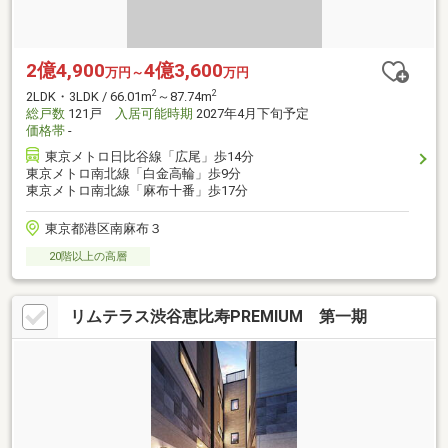
2億4,900
4億3,600
万円～
万円
2
2
2LDK・3LDK / 66.01m
～87.74m
総戸数
121戸
入居可能時期
2027年4月下旬予定
価格帯
-
東京メトロ日比谷線「広尾」歩14分
東京メトロ南北線「白金高輪」歩9分
東京メトロ南北線「麻布十番」歩17分
東京都港区南麻布３
20階以上の高層
リムテラス渋谷恵比寿PREMIUM 第一期