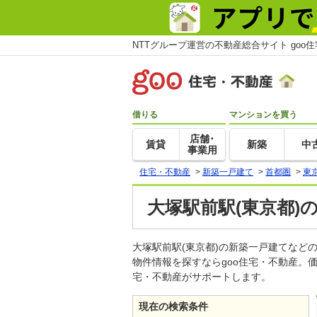
NTTグループ運営の不動産総合サイト goo
借りる
マンションを買う
店舗･
賃貸
新築
中
事業用
住宅・不動産
>
新築一戸建て
>
首都圏
>
東
大塚駅前駅(東京都)
大塚駅前駅(東京都)の新築一戸建てな
物件情報を探すならgoo住宅・不動産。
宅・不動産がサポートします。
現在の検索条件