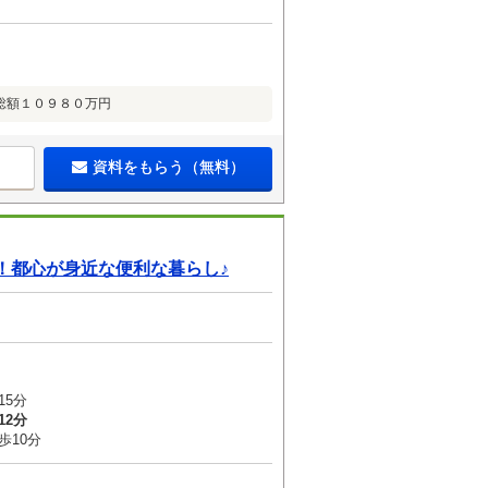
総額１０９８０万円
資料をもらう（無料）
！都心が身近な便利な暮らし♪
15分
12分
歩10分