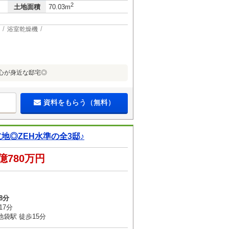
2
土地面積
70.03m
浴室乾燥機
都心が身近な邸宅◎
資料をもらう（無料）
◎ZEH水準の全3邸♪
億780万円
8分
17分
袋駅 徒歩15分