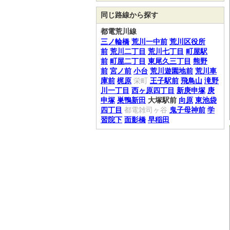
同じ路線から探す
都電荒川線
三ノ輪橋
荒川一中前
荒川区役所
前
荒川二丁目
荒川七丁目
町屋駅
前
町屋二丁目
東尾久三丁目
熊野
前
宮ノ前
小台
荒川遊園地前
荒川車
庫前
梶原
栄町
王子駅前
飛鳥山
滝野
川一丁目
西ヶ原四丁目
新庚申塚
庚
申塚
巣鴨新田
大塚駅前
向原
東池袋
四丁目
都電雑司ヶ谷
鬼子母神前
学
習院下
面影橋
早稲田