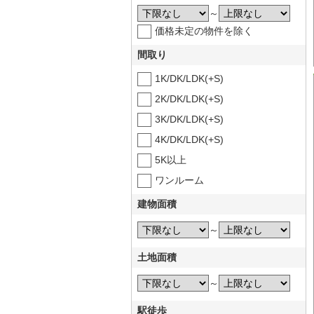
～
価格未定の物件を除く
間取り
1K/DK/LDK(+S)
2K/DK/LDK(+S)
3K/DK/LDK(+S)
4K/DK/LDK(+S)
5K以上
ワンルーム
建物面積
～
土地面積
～
駅徒歩