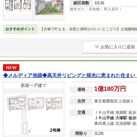
総区画数
1区画
都市ガス
所有権
即入居可
おすすめポイント
【大塚で叶える、自然と便利さのいいとこどり】土地建物
お気に入りに追加
◆メルディア池袋◆高天井リビングと採光に恵まれた住まい
新築一戸建て
1億180万円
価格
住所
東京都豊島区上池袋１
交通
ＪＲ山手線 池袋駅 徒歩
ＪＲ山手線 大塚駅 徒歩
東武東上線 北池袋駅 徒
間取り
3LDK