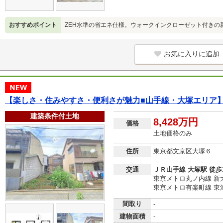
おすすめポイント
ZEH水準の省エネ仕様。ウォークインクローゼット付きの
お気に入りに追加
【楽しさ・住みやすさ・便利さが魅力■山手線・大塚エリア
建築条件付土地
8,428万円
価格
土地価格のみ
住所
東京都文京区大塚６
交通
ＪＲ山手線 大塚駅 徒歩
東京メトロ丸ノ内線 新
東京メトロ有楽町線 東
間取り
-
建物面積
-