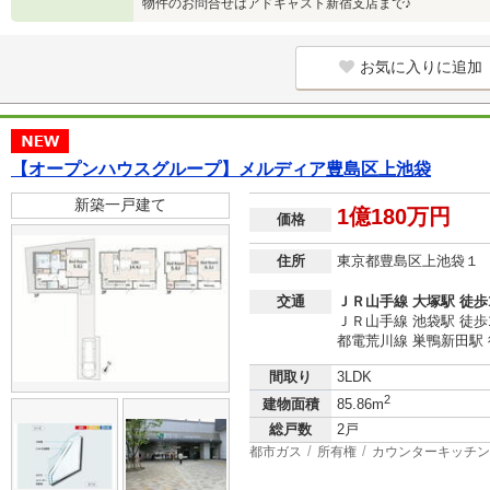
物件のお問合せはアドキャスト新宿支店まで♪
お気に入りに追加
【オープンハウスグループ】メルディア豊島区上池袋
新築一戸建て
1億180万円
価格
住所
東京都豊島区上池袋１
交通
ＪＲ山手線 大塚駅 徒歩
ＪＲ山手線 池袋駅 徒歩
都電荒川線 巣鴨新田駅 
間取り
3LDK
2
建物面積
85.86m
総戸数
2戸
都市ガス
所有権
カウンターキッチン