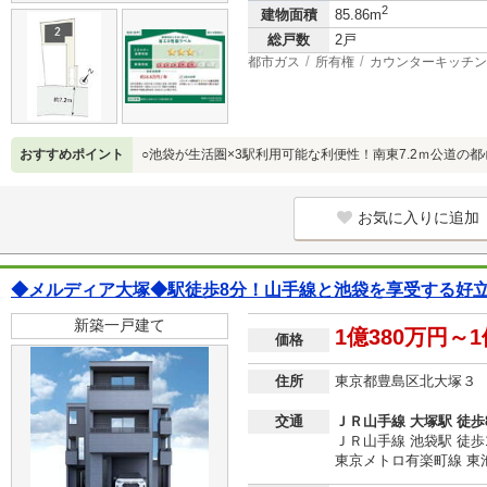
2
建物面積
85.86m
総戸数
2戸
都市ガス
所有権
カウンターキッチン
おすすめポイント
○池袋が生活圏×3駅利用可能な利便性！南東7.2ｍ公道の
お気に入りに追加
◆メルディア大塚◆駅徒歩8分！山手線と池袋を享受する好立地
新築一戸建て
1億380万円～1
価格
住所
東京都豊島区北大塚３
交通
ＪＲ山手線 大塚駅 徒歩
ＪＲ山手線 池袋駅 徒歩
東京メトロ有楽町線 東池