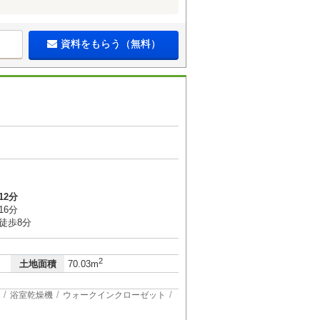
資料をもらう（無料）
12分
16分
徒歩8分
2
土地面積
70.03m
浴室乾燥機
ウォークインクローゼット