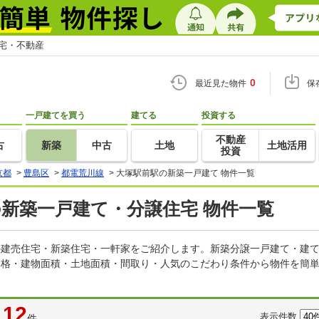
住宅・不動産
0
最近見た物件
保
一戸建てを買う
建てる
投資する
不動産
古
新築
中古
土地
土地活用
投資
京都
>
豊島区
>
都電荒川線
>
大塚駅前駅の新築一戸建て 物件一覧
の新築一戸建て・分譲住宅 物件一覧
どの建売住宅・新築住宅・一軒家をご紹介します。新築分譲一戸建て・建
価格・建物面積・土地面積・間取り・人気のこだわり条件から物件を簡単
12
表示件数
件