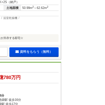
DK+2S（納戸）
2
2
土地面積
50.99m
～62.62m
浴室乾燥機
性が共存する邸宅☆
資料をもらう（無料）
億780万円
8分
袋駅 徒歩16分
駅 徒歩17分