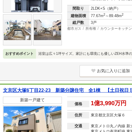
間取り
2LDK+S（納戸）
2
2
建物面積
77.67m
～89.48m
総戸数
3戸
都市ガス
所有権
カウンターキッチン
おすすめポイント
浴室は広々1坪サイズ。家計にも環境にも優しいZEH水準
お気に入りに追加
文京区大塚6丁目22-23 新築分譲住宅 全1棟 【土日祝日
新築一戸建て
1億3,990万円
価格
住所
東京都文京区大塚６
交通
東京メトロ丸ノ内線 新
東京メトロ有楽町線 東池