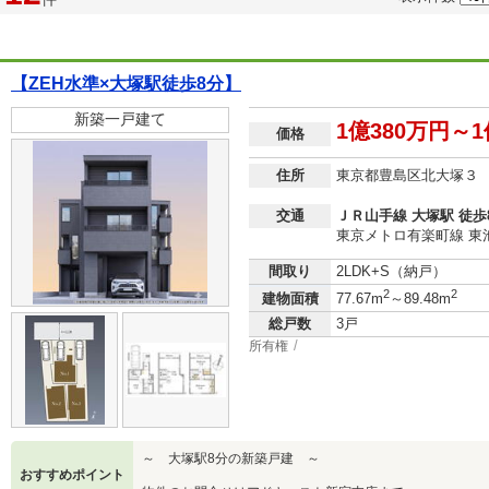
【ZEH水準×大塚駅徒歩8分】
新築一戸建て
1億380万円～1
価格
住所
東京都豊島区北大塚３
交通
ＪＲ山手線 大塚駅 徒歩
東京メトロ有楽町線 東池
間取り
2LDK+S（納戸）
2
2
建物面積
77.67m
～89.48m
総戸数
3戸
所有権
～ 大塚駅8分の新築戸建 ～
おすすめポイント