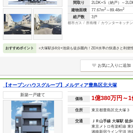
間取り
2LDK+S（納戸）～2L
2
2
建物面積
77.67m
～89.48m
総戸数
3戸
都市ガス
所有権
カウンターキッチン
おすすめポイント
○大塚駅歩8分×池袋も徒歩圏内！ZEH水準の快適さと利便
お気に入りに追加
【オープンハウスグループ】メルディア豊島区北大塚
新築一戸建て
1億380万円～1
価格
住所
東京都豊島区北大塚３
交通
ＪＲ山手線 大塚駅 徒歩
東京メトロ有楽町線 東池
湘南新宿ライン宇須 池袋