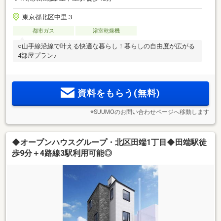
東京都北区中里３
都市ガス
浴室乾燥機
○山手線沿線で叶える快適な暮らし！暮らしの自由度が広がる
4部屋プラン♪
資料をもらう(無料)
※SUUMOのお問い合わせページへ移動します
◆オープンハウスグループ・北区田端1丁目◆田端駅徒
歩9分＋4路線3駅利用可能◎