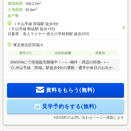
建物面積
2
105.27m
土地面積
2
52.6m
総戸数
-
ＪＲ山手線 田端駅 徒歩9分
ＪＲ山手線 駒込駅 徒歩13分
日暮里・舎人ライナー 赤土小学校前駅 徒歩23分
東京都北区田端６
都市ガス
浴室乾燥機
床暖房
ENISIYAにて現地販売開催中！--＋--物件・周辺の特徴--＋--
◇JR山手線「田端」駅徒歩9分の通勤・通学や休日のお出かけ
に便利な立地です♪◇約17.5帖のリビングには対面キッチン・
床暖房を採用♪ご家族が自然と顔を合わせ会話が生まれる設計
です(*＾＾*)◇全居室収納付きのため、家族それぞれの荷物を
資料をもらう(無料)
きちんと収納可能です◎■マルエツプチ田端五丁目店/徒歩2
分 ■ローソン田端六丁目店/徒歩4分 ■トモズアトレヴィ田
端店/徒歩7分 ■北区立田端中学校/徒歩6分 ■北区立田端小
見学予約をする(無料)
学校/徒歩7分 ■MIWAたばた保育園/徒歩2分 等
※SUUMOのお問い合わせページへ移動します