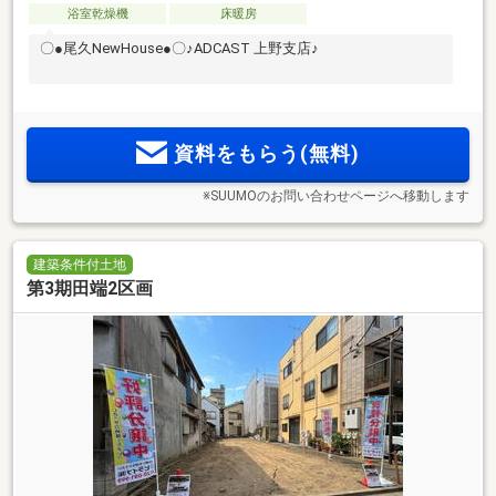
浴室乾燥機
床暖房
〇●尾久NewHouse●〇♪ADCAST 上野支店♪
資料をもらう(無料)
※SUUMOのお問い合わせページへ移動します
建築条件付土地
第3期田端2区画