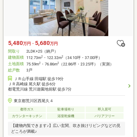
5,480
5,680
万円・
万円
間取り
2LDK+2S（納戸）
建物面積
2
2
112.73m
・122.32m
（34.10坪・37.00坪）
土地面積
2
2
75.59m
・76.86m
（22.86坪・23.25坪）（実測）
総戸数
3戸
ＪＲ山手線 田端駅 徒歩19分
ＪＲ高崎線 尾久駅 徒歩6分
都電荒川線 荒川遊園地前駅 徒歩7分
東京都荒川区西尾久４
都市ガス
駐車場有り
即入居可
カウンターキッチン
浴室乾燥機
バリアフリー
【建物内覧できます♪】広い玄関、吹き抜けリビングなどの見
どころが満載♪