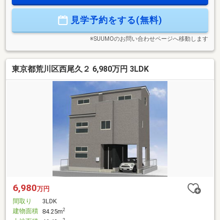
能です◎■マルエツプチ田端五丁目店/徒歩2分 ■ローソン田
端六丁目店/徒歩4分 ■トモズアトレヴィ田端店/徒歩7分 ■
見学予約をする(無料)
北区立田端中学校/徒歩6分 ■北区立田端小学校/徒歩7分
■MIWAたばた保育園/徒歩2分 等
※SUUMOのお問い合わせページへ移動します
東京都荒川区西尾久２ 6,980万円 3LDK
6,980
万円
間取り
3LDK
建物面積
2
84.25m