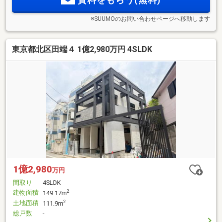
※SUUMOのお問い合わせページへ移動します
東京都北区田端４ 1億2,980万円 4SLDK
1億2,980
万円
間取り
4SLDK
建物面積
2
149.17m
土地面積
2
111.9m
総戸数
-