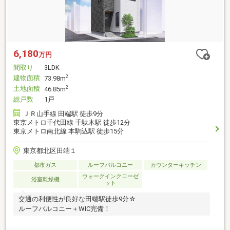
6,180
万円
間取り
3LDK
建物面積
2
73.98m
土地面積
2
46.85m
総戸数
1戸
ＪＲ山手線 田端駅 徒歩9分
東京メトロ千代田線 千駄木駅 徒歩12分
東京メトロ南北線 本駒込駅 徒歩15分
東京都北区田端１
都市ガス
ルーフバルコニー
カウンターキッチン
ウォークインクローゼ
浴室乾燥機
ット
交通の利便性が良好な田端駅徒歩9分☆
ルーフバルコニー＋WIC完備！