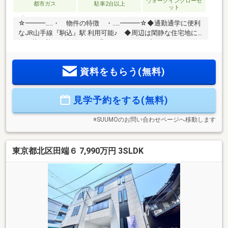
ウォークインクローゼ
都市ガス
駐車2台以上
ット
☆━━━…‥・ 物件の特徴 ・‥…━━━☆◆通勤通学に便利
なJR山手線『駒込』駅 利用可能♪ ◆周辺は閑静な住宅地に
つき落ち着いた街並みでお過ごし頂けます♪◆スーパー、コン
ビニ、公園等、生活環境良好♪◆同仕様モデルハウスのご案内
や建物プレゼンテーションも随時受付中♪是非、現地をご確認
資料をもらう(無料)
ください！♪物件の詳細はADCAST駒込支店迄【０１２０－９
１７－１９７】♪☆━━━…‥・ ━☆━ ・‥…━━━☆
見学予約をする(無料)
※SUUMOのお問い合わせページへ移動します
東京都北区田端６ 7,990万円 3SLDK