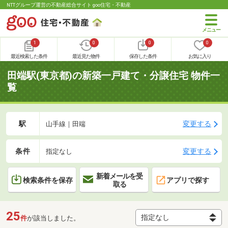
NTTグループ運営の不動産総合サイト goo住宅・不動産
1
0
0
0
最近検索した条件
最近見た物件
保存した条件
お気に入り
田端駅(東京都)の新築一戸建て・分譲住宅 物件一
覧
駅
変更する
山手線｜田端
条件
変更する
指定なし
新着メールを受
検索条件を保存
アプリで探す
取る
25
件
が該当しました。