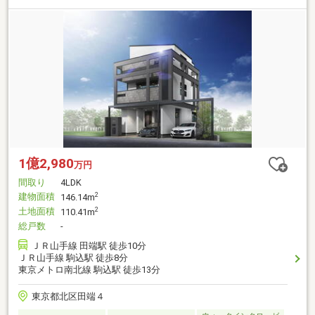
1億2,980
万円
間取り
4LDK
建物面積
2
146.14m
土地面積
2
110.41m
総戸数
-
ＪＲ山手線 田端駅 徒歩10分
ＪＲ山手線 駒込駅 徒歩8分
東京メトロ南北線 駒込駅 徒歩13分
東京都北区田端４