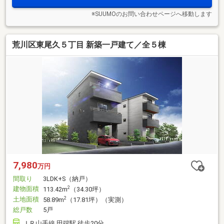
※SUUMOのお問い合わせページへ移動します
荒川区東尾久５丁目 新築一戸建て／全５棟
7,980
万円
間取り
3LDK+S（納戸）
建物面積
2
113.42m
（34.30坪）
土地面積
2
58.89m
（17.81坪）（実測）
総戸数
5戸
ＪＲ山手線 田端駅 徒歩20分