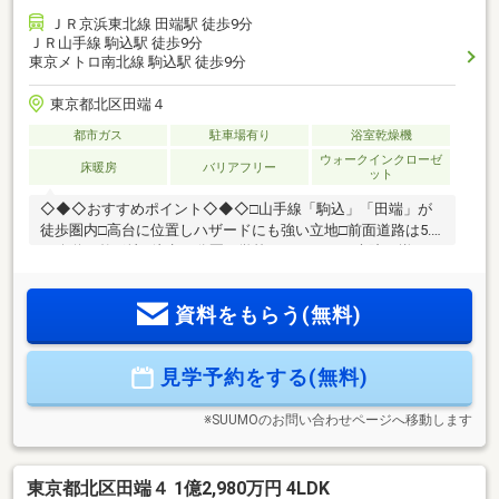
ＪＲ京浜東北線 田端駅 徒歩9分
ＪＲ山手線 駒込駅 徒歩9分
東京メトロ南北線 駒込駅 徒歩9分
東京都北区田端４
都市ガス
駐車場有り
浴室乾燥機
ウォークインクローゼ
床暖房
バリアフリー
ット
◇◆◇おすすめポイント◇◆◇□山手線「駒込」「田端」が
徒歩圏内□高台に位置しハザードにも強い立地□前面道路は5.8
ｍ公道の整形地□徒歩10分圏に学校・スーパー・病院が揃い、
子育て環境も良好□建物も太陽光パネルや蓄電池など標準装備
お問い合わせはハウスプラザ日暮里店までお気軽にどうぞ！
資料をもらう(無料)
【フリーダイヤル 0120-417-081 携帯電話からもOK】
見学予約をする(無料)
※SUUMOのお問い合わせページへ移動します
東京都北区田端４ 1億2,980万円 4LDK