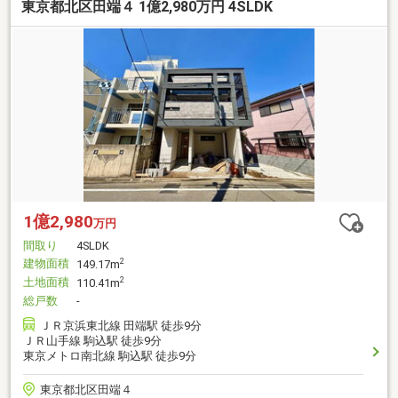
東京都北区田端４ 1億2,980万円 4SLDK
1億2,980
万円
間取り
4SLDK
建物面積
2
149.17m
土地面積
2
110.41m
総戸数
-
ＪＲ京浜東北線 田端駅 徒歩9分
ＪＲ山手線 駒込駅 徒歩9分
東京メトロ南北線 駒込駅 徒歩9分
東京都北区田端４