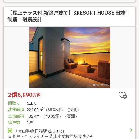
【屋上テラス付 新築戸建て】&RESORT HOUSE 田端｜
制震・耐震設計
2億6,990
万円
間取り
5LDK
建物面積
2
224.88m
（68.02坪）（実測）
土地面積
2
132.4m
（40.05坪）（実測）
総戸数
1戸
ＪＲ山手線 田端駅 徒歩11分
日暮里・舎人ライナー 赤土小学校前駅 徒歩7分