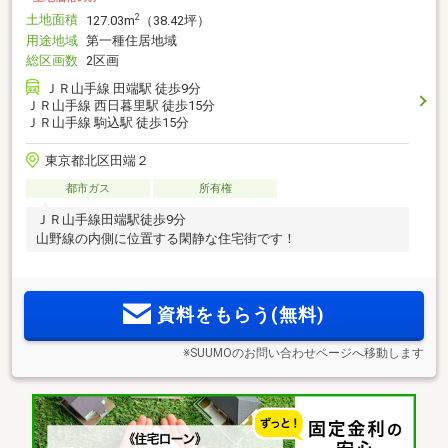
土地面積
2
127.03m
（38.42坪）
用途地域
第一種住居地域
総区画数
2区画
ＪＲ山手線 田端駅 徒歩9分
ＪＲ山手線 西日暮里駅 徒歩15分
ＪＲ山手線 駒込駅 徒歩15分
東京都北区田端２
都市ガス
所有権
ＪＲ山手線田端駅徒歩9分
山野線の内側に位置する閑静な住宅街です！
資料をもらう(無料)
※SUUMOのお問い合わせページへ移動します