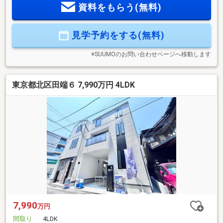
資料をもらう(無料)
線「駒込」駅…徒歩13分京浜東北線「上中里」駅…徒歩17分コ
ンビニ・スーパー、小・中学校、保育園、公園が徒歩10分圏
内に揃っており、日常生活や子育てにも最適な環境です！現
見学予約をする(無料)
地、周辺環境の確認等含めご見学は随時承っております。お
気軽にお問合せください！
※SUUMOのお問い合わせページへ移動します
東京都北区田端６ 7,990万円 4LDK
7,990
万円
間取り
4LDK