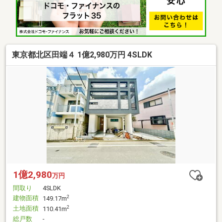
東京都北区田端４ 1億2,980万円 4SLDK
1億2,980
万円
間取り
4SLDK
建物面積
2
149.17m
土地面積
2
110.41m
総戸数
-