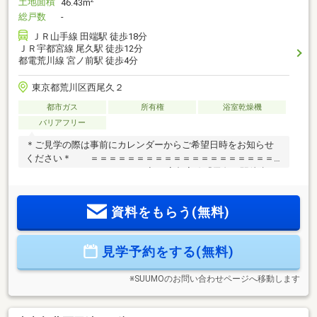
土地面積
2
46.43m
総戸数
-
ＪＲ山手線 田端駅 徒歩18分
ＪＲ宇都宮線 尾久駅 徒歩12分
都電荒川線 宮ノ前駅 徒歩4分
東京都荒川区西尾久２
都市ガス
所有権
浴室乾燥機
バリアフリー
＊ご見学の際は事前にカレンダーからご希望日時をお知らせ
ください＊ ＝＝＝＝＝＝＝＝＝＝＝＝＝＝＝＝＝＝＝＝
＝＝＝＝＝＝＝＝＝＝＝＝＝◆JR宇都宮線『尾久』駅徒歩１
２分！通勤通学に便利な立地♪◆ZEH水準住宅！ビルトインガ
レージ完備！◆土日祝は現地内覧会実施中の現場多数ござい
資料をもらう(無料)
ます。◆住宅ローンの無料相談行っています。→インターネ
ットでは検索しきれない細かなプランご提案いたします。→
弊社営業スタッフが、お客様の疑問に丁寧にお答えします。
見学予約をする(無料)
【シェアパーク、パークホームグループ】◆都内、埼玉県に
複数店舗ございます。◆エリア問わず多数の情報のご紹介が
可能です。
※SUUMOのお問い合わせページへ移動します