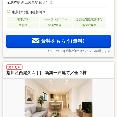
京成本線 新三河島駅 徒歩15分
東京都北区田端新町３
都市ガス
ルーフバルコニー
設計住宅性能評価付
所有権
駐車2台以上
浴室乾燥機
資料をもらう(無料)
※SUUMOのお問い合わせページへ移動します
更新あり
荒川区西尾久４丁目 新築一戸建て／全２棟