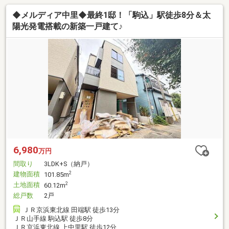
◆メルディア中里◆最終1邸！「駒込」駅徒歩8分＆太
陽光発電搭載の新築一戸建て♪
6,980
万円
間取り
3LDK+S（納戸）
建物面積
2
101.85m
土地面積
2
60.12m
総戸数
2戸
ＪＲ京浜東北線 田端駅 徒歩13分
ＪＲ山手線 駒込駅 徒歩8分
ＪＲ京浜東北線 上中里駅 徒歩12分