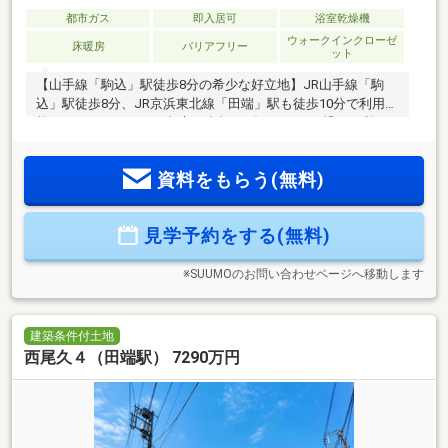
都市ガス
即入居可
浴室乾燥機
ウォークインクローゼ
床暖房
バリアフリー
ット
【山手線「駒込」駅徒歩8分の希少な好立地】JR山手線「駒
込」駅徒歩8分、JR京浜東北線「田端」駅も徒歩10分で利用可
能なマルチアクセス。都心の中枢へダイレクトに繋がる利便
性と、落ち着いた住環境が手に入ります。【都心で叶う！ゆ
とりのカースペース2台完備】駒込・田端エリアでは大変希少
資料をもらう(無料)
な、お車を2台駐車できるスペースを確保。セカンドカー用と
してはもちろん、来客用や自転車・バイク置き場としても多
目的に活用できます。【建物面積146.14㎡を誇る開放的な大型
見学予約をする(無料)
邸宅】無駄のない洗練されたデザインと充実の設備をあしら
った、ゆとりある木造3階建て。
※SUUMOのお問い合わせページへ移動します
建築条件付土地
西尾久４（田端駅） 7290万円