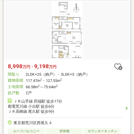
8,998
9,198
万円・
万円
間取り
2LDK+2S（納戸）・3LDK+S（納戸）
建物面積
2
2
117.47m
・127.55m
土地面積
2
2
66.58m
～75.64m
総戸数
2戸
ＪＲ山手線 田端駅 徒歩17分
都電荒川線 小台駅 徒歩6分
ＪＲ高崎線 尾久駅 徒歩9分
東京都荒川区西尾久４
ルーフバルコニー
所有権
カウンターキッチン