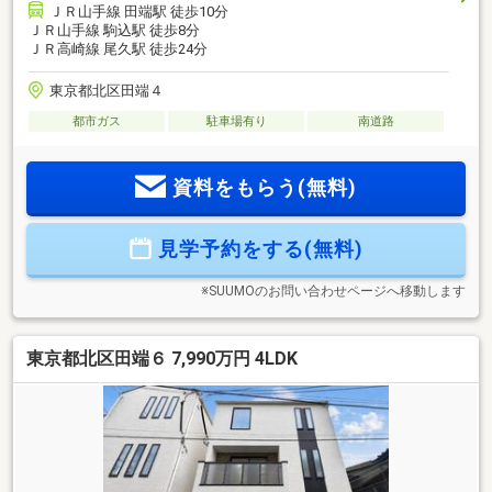
ＪＲ山手線 田端駅 徒歩10分
ＪＲ山手線 駒込駅 徒歩8分
ＪＲ高崎線 尾久駅 徒歩24分
東京都北区田端４
都市ガス
駐車場有り
南道路
資料をもらう(無料)
見学予約をする(無料)
※SUUMOのお問い合わせページへ移動します
東京都北区田端６ 7,990万円 4LDK