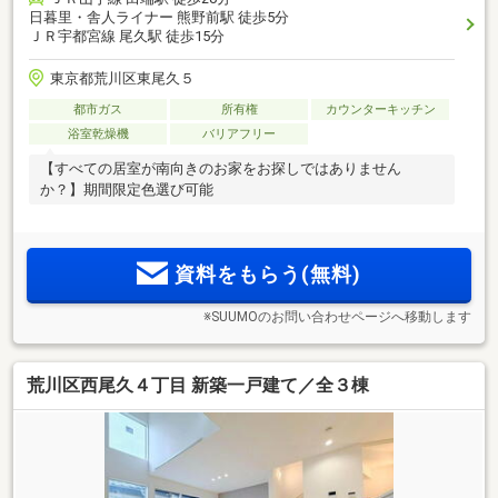
日暮里・舎人ライナー 熊野前駅 徒歩5分
ＪＲ宇都宮線 尾久駅 徒歩15分
東京都荒川区東尾久５
都市ガス
所有権
カウンターキッチン
浴室乾燥機
バリアフリー
【すべての居室が南向きのお家をお探しではありません
か？】期間限定色選び可能
資料をもらう(無料)
※SUUMOのお問い合わせページへ移動します
荒川区西尾久４丁目 新築一戸建て／全３棟