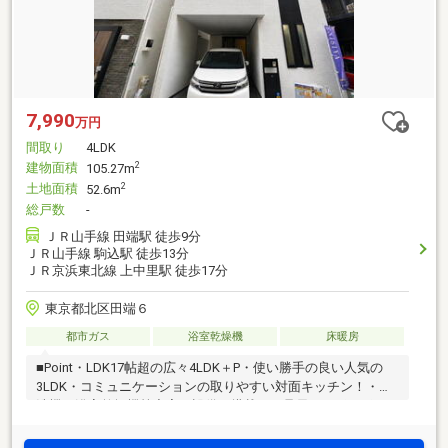
7,990
万円
間取り
4LDK
建物面積
2
105.27m
土地面積
2
52.6m
総戸数
-
ＪＲ山手線 田端駅 徒歩9分
ＪＲ山手線 駒込駅 徒歩13分
ＪＲ京浜東北線 上中里駅 徒歩17分
東京都北区田端６
都市ガス
浴室乾燥機
床暖房
■Point・LDK17帖超の広々4LDK＋P・使い勝手の良い人気の
3LDK・コミュニケーションの取りやすい対面キッチン！・食
洗機・浴室乾燥機等充実の設備を搭載！・足元からポカポカ
の快適床暖房・全居室収納あり！・閑静な住宅街で周辺には
買い物施設も充実！■Access山手線「田端」駅…徒歩9分山手