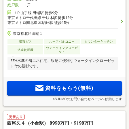
総戸数
1戸
ＪＲ山手線 田端駅 徒歩9分
東京メトロ千代田線 千駄木駅 徒歩12分
東京メトロ南北線 本駒込駅 徒歩15分
東京都北区田端１
都市ガス
ルーフバルコニー
カウンターキッチン
ウォークインクローゼ
浴室乾燥機
ット
ZEH水準の省エネ住宅。収納に便利なウォークインクローゼッ
ト付の新邸です。
資料をもらう(無料)
※SUUMOのお問い合わせページへ移動します
更新あり
西尾久４（小台駅） 8998万円・9198万円