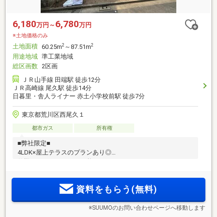
6,180
6,780
万円～
万円
※土地価格のみ
土地面積
2
2
60.25m
～87.51m
用途地域
準工業地域
総区画数
2区画
ＪＲ山手線 田端駅 徒歩12分
ＪＲ高崎線 尾久駅 徒歩14分
日暮里・舎人ライナー 赤土小学校前駅 徒歩7分
東京都荒川区西尾久１
都市ガス
所有権
■弊社限定■
4LDK×屋上テラスのプランあり◎
仕様のカラーセレクト可能
資料をもらう(無料)
※SUUMOのお問い合わせページへ移動します