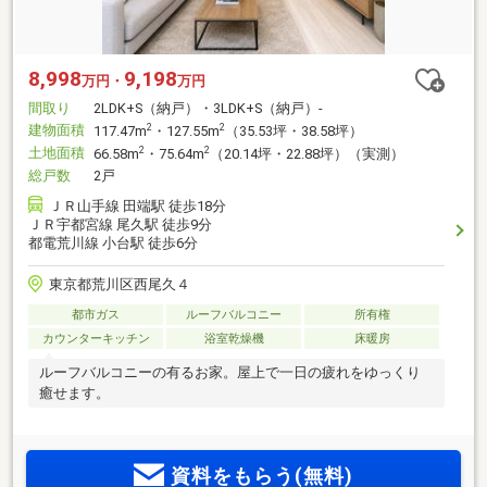
8,998
9,198
万円・
万円
間取り
2LDK+S（納戸）・3LDK+S（納戸）-
建物面積
2
2
117.47m
・127.55m
（35.53坪・38.58坪）
土地面積
2
2
66.58m
・75.64m
（20.14坪・22.88坪）（実測）
総戸数
2戸
ＪＲ山手線 田端駅 徒歩18分
ＪＲ宇都宮線 尾久駅 徒歩9分
都電荒川線 小台駅 徒歩6分
東京都荒川区西尾久４
都市ガス
ルーフバルコニー
所有権
カウンターキッチン
浴室乾燥機
床暖房
ルーフバルコニーの有るお家。屋上で一日の疲れをゆっくり
癒せます。
資料をもらう(無料)