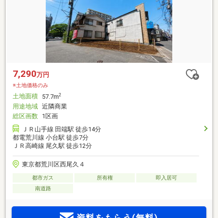
7,290
万円
※土地価格のみ
土地面積
2
57.7m
用途地域
近隣商業
総区画数
1区画
ＪＲ山手線 田端駅 徒歩14分
都電荒川線 小台駅 徒歩7分
ＪＲ高崎線 尾久駅 徒歩12分
東京都荒川区西尾久４
都市ガス
所有権
即入居可
南道路
資料をもらう(無料)