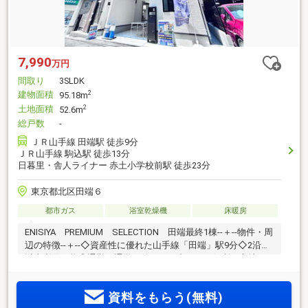
7,990
万円
間取り
3SLDK
建物面積
2
95.18m
土地面積
2
52.6m
総戸数
-
ＪＲ山手線 田端駅 徒歩9分
ＪＲ山手線 駒込駅 徒歩13分
日暮里・舎人ライナー 赤土小学校前駅 徒歩23分
東京都北区田端６
都市ガス
浴室乾燥機
床暖房
ENISIYA PREMIUM SELECTION 田端最終1棟--＋--物件・周
辺の特徴--＋--◇資産性に優れた山手線「田端」駅9分◇2沿線
以上利用可能◎通勤・通学や休日のお出かけに便利な立地で
す♪◇約15帖のリビングには床暖房とリビング階段を採用♪ご
家族が自然と顔を合わせ会話が生まれる設計です(*＾＾*)◇全
資料をもらう(無料)
居室収納付きのため、家族それぞれの荷物をきちんと収納可