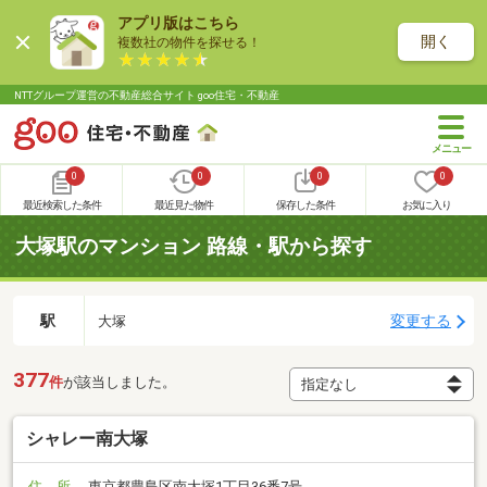
アプリ版はこちら
開く
複数社の物件を探せる！
NTTグループ運営の不動産総合サイト goo住宅・不動産
0
0
0
0
最近検索した条件
最近見た物件
保存した条件
お気に入り
大塚駅のマンション 路線・駅から探す
駅
変更する
大塚
377
件
が該当しました。
シャレー南大塚
住 所
東京都豊島区南大塚1丁目36番7号