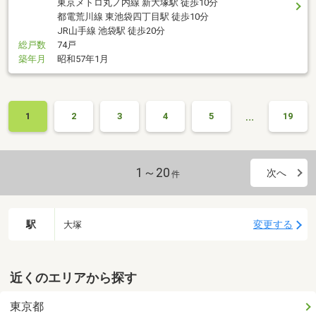
東京メトロ丸ノ内線 新大塚駅 徒歩10分
都電荒川線 東池袋四丁目駅 徒歩10分
JR山手線 池袋駅 徒歩20分
総戸数
74戸
築年月
昭和57年1月
…
1
2
3
4
5
19
1～20
次へ
件
駅
変更する
大塚
近くのエリアから探す
東京都