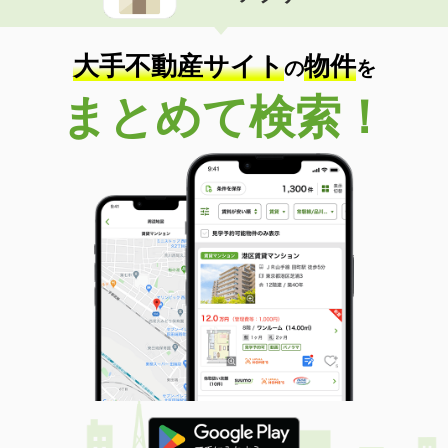
大手不動産サイト
物件
の
を
まとめて検索！