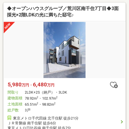
◆オープンハウスグループ／荒川区南千住7丁目◆3面
採光×2階LDKの光に満ちた邸宅♪
5,980
6,480
万円・
万円
間取り
2LDK+2S（納戸）・3LDK
建物面積
2
2
78.92m
・102.97m
土地面積
2
2
65.51m
・98.82m
総戸数
3戸
東京メトロ千代田線 北千住駅 徒歩21分
ＪＲ常磐線 南千住駅 徒歩6分
東京メトロ日比谷線 南千住駅 徒歩7分