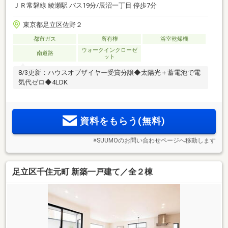
ＪＲ常磐線 綾瀬駅 バス19分/辰沼一丁目 停歩7分
東京都足立区佐野２
都市ガス
所有権
浴室乾燥機
ウォークインクローゼ
南道路
ット
8/3更新：ハウスオブザイヤー受賞分譲◆太陽光＋蓄電池で電
気代ゼロ◆4LDK
資料をもらう(無料)
※SUUMOのお問い合わせページへ移動します
足立区千住元町 新築一戸建て／全２棟