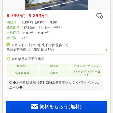
8,799
9,399
万円・
万円
間取り
3LDK+S（納戸）・4LDK
建物面積
2
2
117.89m
・141.8m
（登記）
土地面積
2
2
85.83m
・95.37m
総戸数
2戸
東京メトロ千代田線 北千住駅 徒歩17分
東武伊勢崎線 北千住駅 徒歩17分
東京都足立区千住元町
都市ガス
所有権
カウンターキッチン
ウォークインクローゼ
浴室乾燥機
床暖房
ット
◇◆北千住駅徒歩17分】ZEH水準住宅×4ＬＤＫ×ワイドバルコ
ニー◇◆
資料をもらう(無料)