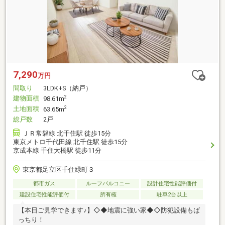
7,290
万円
間取り
3LDK+S（納戸）
建物面積
2
98.61m
土地面積
2
63.65m
総戸数
2戸
ＪＲ常磐線 北千住駅 徒歩15分
東京メトロ千代田線 北千住駅 徒歩15分
京成本線 千住大橋駅 徒歩11分
東京都足立区千住緑町３
都市ガス
ルーフバルコニー
設計住宅性能評価付
建設住宅性能評価付
所有権
駐車2台以上
【本日ご見学できます♪】◇◆地震に強い家◆◇防犯設備もば
っちり！