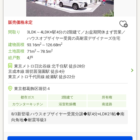
販売価格未定
間取り
3LDK～4LDK※駅4分の2階建て／お盆期間休まず営業／
ハウスオブザイヤー受賞の高耐震デザイナーズ住宅
建物面積
2
2
93.16m
～126.68m
土地面積
2
2
71m
～78.5m
総戸数
4戸
東京メトロ日比谷線 北千住駅 徒歩28分
京成本線 堀切菖蒲園駅 徒歩4分
東京メトロ千代田線 綾瀬駅 徒歩22分
東京都葛飾区堀切４
都市ガス
2階建て
所有権
カウンターキッチン
浴室乾燥機
南道路
8/3新登場:ハウスオブザイヤー受賞分譲◆駅4分×LDK21帖◆南
向角地◆耐震等級3