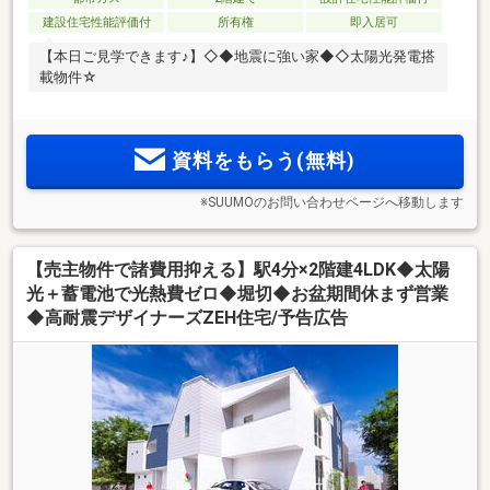
建設住宅性能評価付
所有権
即入居可
【本日ご見学できます♪】◇◆地震に強い家◆◇太陽光発電搭
載物件☆
資料をもらう(無料)
※SUUMOのお問い合わせページへ移動します
【売主物件で諸費用抑える】駅4分×2階建4LDK◆太陽
光＋蓄電池で光熱費ゼロ◆堀切◆お盆期間休まず営業
◆高耐震デザイナーズZEH住宅/予告広告