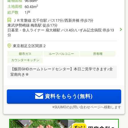
建物面積
96.66m
土地面積
2
60.43m
総戸数
1戸
ＪＲ常磐線 北千住駅 バス17分/西新井橋 停歩7分
東武伊勢崎線 梅島駅 徒歩17分
日暮里・舎人ライナー 扇大橋駅 バス4分/いずみ記念病院 停歩13
分
東京都足立区関原２
都市ガス
ルーフバルコニー
所有権
カウンターキッチン
【飯田GHDホームトレードセンター】本日ご見学できます♪全
室南向き☆
資料をもらう(無料)
※SUUMOのお問い合わせページへ移動します