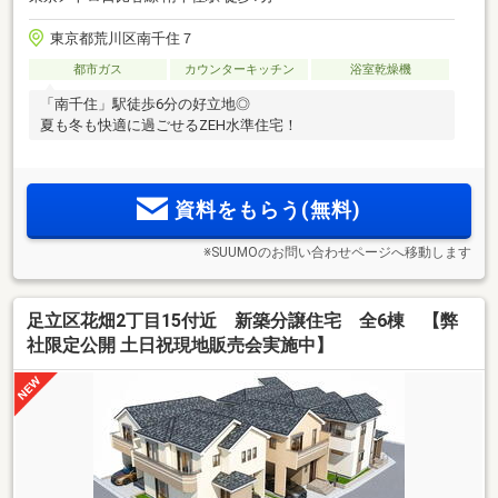
東京都荒川区南千住７
都市ガス
カウンターキッチン
浴室乾燥機
「南千住」駅徒歩6分の好立地◎
夏も冬も快適に過ごせるZEH水準住宅！
資料をもらう(無料)
※SUUMOのお問い合わせページへ移動します
足立区花畑2丁目15付近 新築分譲住宅 全6棟 【弊
社限定公開 土日祝現地販売会実施中】