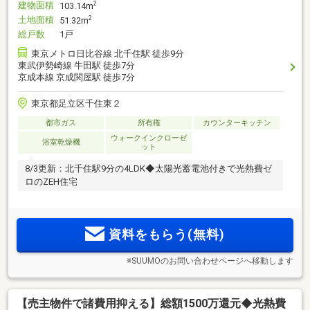
建物面積
2
103.14m
土地面積
2
51.32m
総戸数
1戸
東京メトロ日比谷線 北千住駅 徒歩9分
東武伊勢崎線 牛田駅 徒歩7分
京成本線 京成関屋駅 徒歩7分
東京都足立区千住東２
都市ガス
所有権
カウンターキッチン
ウォークインクローゼ
浴室乾燥機
ット
8/3更新：北千住駅9分の4LDK◆太陽光蓄電池付きで光熱費ゼ
ロのZEH住宅
資料をもらう(無料)
※SUUMOのお問い合わせページへ移動します
【売主物件で諸費用抑える】総額1500万還元◆光熱費