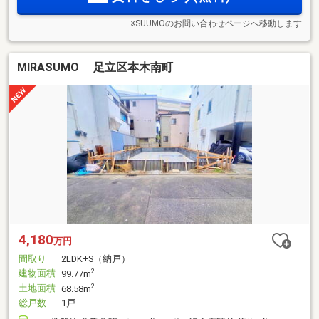
※SUUMOのお問い合わせページへ移動します
MIRASUMO 足立区本木南町
4,180
万円
間取り
2LDK+S（納戸）
建物面積
2
99.77m
土地面積
2
68.58m
総戸数
1戸