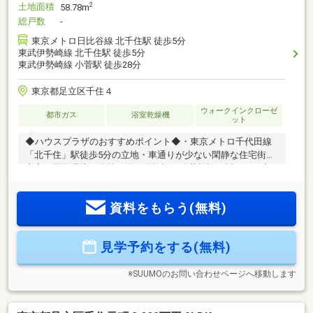
土地面積
2
58.78m
総戸数
-
東京メトロ日比谷線 北千住駅 徒歩5分
東武伊勢崎線 北千住駅 徒歩5分
東武伊勢崎線 小菅駅 徒歩28分
東京都足立区千住４
ウォークインクローゼ
都市ガス
浴室乾燥機
ット
◆ハウスプラザのおすすめポイント◆・東京メトロ千代田線
「北千住」駅徒歩5分の立地・車通りが少ない閑静な住宅街・
充実の周辺環境（学校、買い物施設、公共施設が近い）・充
実の設備仕様（食洗器、システムキッチン、浴室乾燥機など
など）詳しくはスタッフにお問い合わせください。『今日見
資料をもらう(無料)
たい』『明日みたい』という方はフリーダイヤル0120-566-
877まで、お問い合わせ下さい！【見学予約受付中】ご希望の
お日にち、お時間でご見学可能です！見学希望日時を記載の
見学予約をする(無料)
上お問い合わせ下さい♪【各種ご相談承ります】購入、売却、
住宅ローン、その他物件のご紹介などなど、お気軽にご相談
下さい！
※SUUMOのお問い合わせページへ移動します