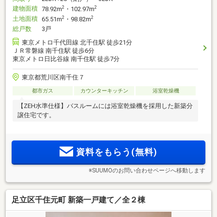
建物面積
2
2
78.92m
・102.97m
土地面積
2
2
65.51m
・98.82m
総戸数
3戸
東京メトロ千代田線 北千住駅 徒歩21分
ＪＲ常磐線 南千住駅 徒歩6分
東京メトロ日比谷線 南千住駅 徒歩7分
東京都荒川区南千住７
都市ガス
カウンターキッチン
浴室乾燥機
【ZEH水準仕様】バスルームには浴室乾燥機を採用した新築分
譲住宅です。
資料をもらう(無料)
※SUUMOのお問い合わせページへ移動します
足立区千住元町 新築一戸建て／全２棟