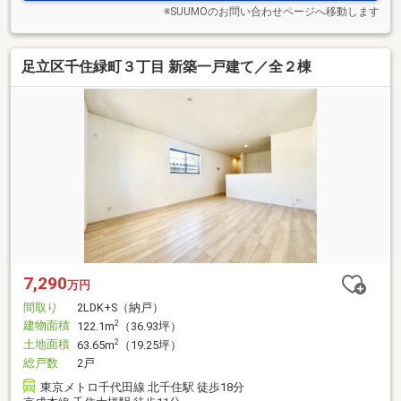
※SUUMOのお問い合わせページへ移動します
足立区千住緑町３丁目 新築一戸建て／全２棟
7,290
万円
間取り
2LDK+S（納戸）
建物面積
2
122.1m
（36.93坪）
土地面積
2
63.65m
（19.25坪）
総戸数
2戸
東京メトロ千代田線 北千住駅 徒歩18分