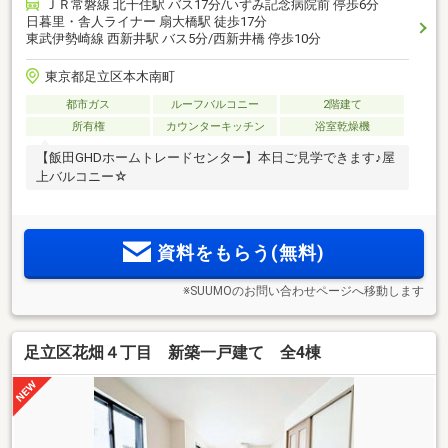
ＪＲ常磐線 北千住駅 バス17分/いずみ記念病院前 停歩6分
日暮里・舎人ライナー 扇大橋駅 徒歩17分
東武伊勢崎線 西新井駅 バス5分/西新井橋 停歩10分
東京都足立区本木南町
都市ガス
ルーフバルコニー
2階建て
所有権
カウンターキッチン
浴室乾燥機
【飯田GHDホームトレードセンター】本日ご見学できます♪屋
上バルコニー☆
資料をもらう(無料)
※SUUMOのお問い合わせページへ移動します
足立区花畑４丁目 新築一戸建て 全4棟