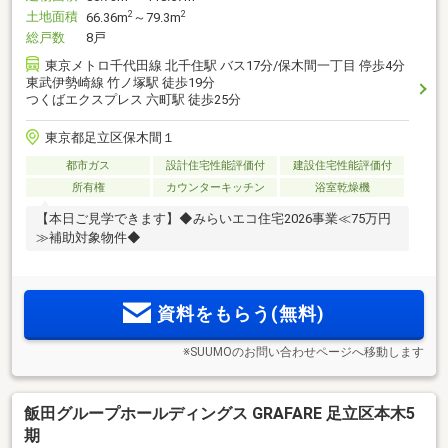
土地面積
2
2
66.36m
～79.3m
総戸数
8戸
東京メトロ千代田線 北千住駅 バス17分/保木間一丁目 停歩4分
東武伊勢崎線 竹ノ塚駅 徒歩19分
つくばエクスプレス 六町駅 徒歩25分
東京都足立区保木間１
都市ガス
設計住宅性能評価付
建設住宅性能評価付
所有権
カウンターキッチン
浴室乾燥機
【本日ご見学できます】◆みらいエコ住宅2026事業≪75万円
≫補助対象物件◆
資料をもらう(無料)
※SUUMOのお問い合わせページへ移動します
飯田グループホールディングス GRAFARE 足立区本木5
期