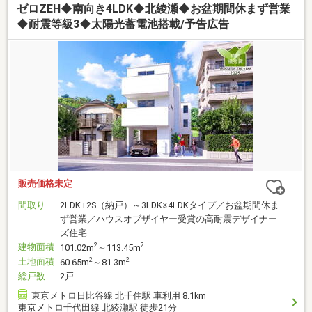
ゼロZEH◆南向き4LDK◆北綾瀬◆お盆期間休まず営業
◆耐震等級3◆太陽光蓄電池搭載/予告広告
販売価格未定
間取り
2LDK+2S（納戸）～3LDK※4LDKタイプ／お盆期間休ま
ず営業／ハウスオブザイヤー受賞の高耐震デザイナー
ズ住宅
建物面積
2
2
101.02m
～113.45m
土地面積
2
2
60.65m
～81.3m
総戸数
2戸
東京メトロ日比谷線 北千住駅 車利用 8.1km
東京メトロ千代田線 北綾瀬駅 徒歩21分