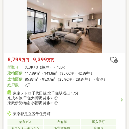
8,799
9,399
万円・
万円
間取り
3LDK+S（納戸）・4LDK
建物面積
2
2
117.89m
・141.8m
（35.66坪・42.89坪）
土地面積
2
2
85.83m
・95.37m
（25.96坪・28.84坪）（実測）
総戸数
2戸
東京メトロ千代田線 北千住駅 徒歩17分
京成本線 千住大橋駅 徒歩20分
東武伊勢崎線 小菅駅 徒歩30分
東京都足立区千住元町
都市ガス
所有権
即入居可
カウンターキッチン
浴室乾燥機
床暖房