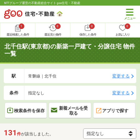
NTTグループ運営の不動産総合サイト goo住宅・不動産
1
0
0
0
最近検索した条件
最近見た物件
保存した条件
お気に入り
北千住駅(東京都)の新築一戸建て・分譲住宅 物件
一覧
駅
変更する
常磐線｜北千住
条件
変更する
指定なし
新着メールを受
検索条件を保存
アプリで探す
取る
131
件
が該当しました。