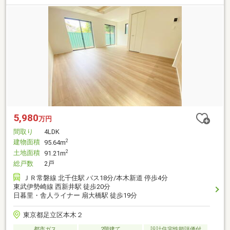
5,980
万円
間取り
4LDK
建物面積
2
95.64m
土地面積
2
91.21m
総戸数
2戸
ＪＲ常磐線 北千住駅 バス18分/本木新道 停歩4分
東武伊勢崎線 西新井駅 徒歩20分
日暮里・舎人ライナー 扇大橋駅 徒歩19分
東京都足立区本木２
都市ガス
2階建て
設計住宅性能評価付