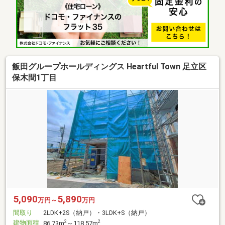
飯田グループホールディングス Heartful Town 足立区
保木間1丁目
5,090
5,890
万円～
万円
間取り
2LDK+2S（納戸）・3LDK+S（納戸）
建物面積
2
2
86.73m
～118.57m