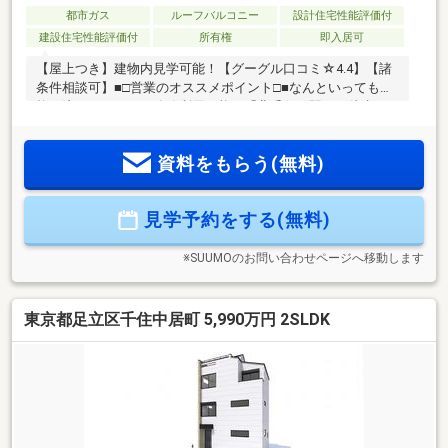
都市ガス
ルーフバルコニー
設計住宅性能評価付
建設住宅性能評価付
所有権
即入居可
【屋上つき】建物内見学可能！【グーグル口コミ☆4.4】【諸
条件相談可】■□営業のオススメポイント□■なんといっても価
格に注目です。・５路線利用可能な「北千住」駅まで徒歩２
０分の立地・広々としたルーフバルコニーもついている為、
屋上から荒川の花火大会も見れます・全室照明設置しており
資料をもらう(無料)
ます・4000万円前半の物件の為、毎月のお支払いも抑えるこ
とができます・建物内見学できます。周辺の物件もまとめて
ご案内致します。平日、夜間問わずお気軽にお問い合わせ下
見学予約をする(無料)
さい。周辺環境やその他の物件情報も含めてご提案させて頂
きますので是非一度ご相談下さいませ。
※SUUMOのお問い合わせページへ移動します
東京都足立区千住中居町 5,990万円 2SLDK