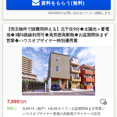
資料をもらう(無料)
※SUUMOのお問い合わせページへ移動します
【売主物件で諸費用抑える】北千住9分◆太陽光＋蓄電
池◆3駅6路線利用可◆高気密高断熱◆お盆期間休まず
営業◆ハウスオブザイヤー特別優秀賞
7,880
万円
間取り
3LDK+S（納戸）※4LDKタイプ／お盆期間休まず営業／
ハウスオブザイヤー受賞の高耐震デザイナーズ住宅