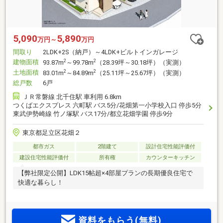
5,090
5,890
万円～
万円
間取り
2LDK+2S（納戸）～4LDK+ビルトインガレージ
建物面積
2
2
93.87m
～99.78m
（28.39坪～30.18坪）（実測）
土地面積
2
2
83.01m
～84.89m
（25.11坪～25.67坪）（実測）
総戸数
6戸
ＪＲ常磐線 北千住駅 車利用 6.8km
つくばエクスプレス 六町駅 バス5分/花畑第一小学校入口 停歩5分
東武伊勢崎線 竹ノ塚駅 バス17分/都立花畑学園 停歩9分
東京都足立区花畑２
都市ガス
2階建て
設計住宅性能評価付
建設住宅性能評価付
所有権
カウンターキッチン
【弊社限定公開】LDK15帖超×4部屋プランの長期優良住宅で
快適な暮らし！
資料をもらう(無料)