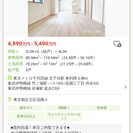
4,890
5,490
万円～
万円
間取り
2LDK+S（納戸）～4LDK
建物面積
2
2
80.94m
～119.54m
（24.48坪～36.16坪）
土地面積
2
2
70.26m
～97.13m
（21.25坪～29.38坪）
総戸数
4戸
東京メトロ千代田線 北千住駅 車利用 6.8km
東武伊勢崎線 竹ノ塚駅 バス14分/花畑三丁目 停歩5分
東武伊勢崎線 谷塚駅 徒歩25分
東京都足立区花畑４
都市ガス
2階建て
所有権
ウォークインクローゼ
駐車2台以上
ット
■室内完成！本日ご内覧できます■