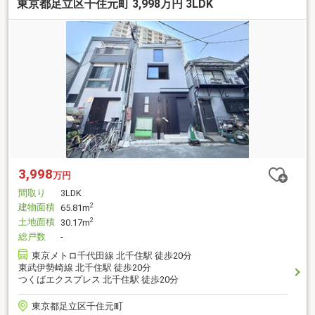
東京都足立区千住元町 3,998万円 3LDK
3,998
万円
間取り
3LDK
建物面積
2
65.81m
土地面積
2
30.17m
総戸数
-
東京メトロ千代田線 北千住駅 徒歩20分
東武伊勢崎線 北千住駅 徒歩20分
つくばエクスプレス 北千住駅 徒歩20分
東京都足立区千住元町