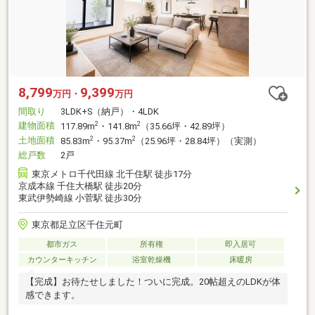
8,799
9,399
万円・
万円
間取り
3LDK+S（納戸）・4LDK
建物面積
2
2
117.89m
・141.8m
（35.66坪・42.89坪）
土地面積
2
2
85.83m
・95.37m
（25.96坪・28.84坪）（実測）
総戸数
2戸
東京メトロ千代田線 北千住駅 徒歩17分
京成本線 千住大橋駅 徒歩20分
東武伊勢崎線 小菅駅 徒歩30分
東京都足立区千住元町
都市ガス
所有権
即入居可
カウンターキッチン
浴室乾燥機
床暖房
【完成】お待たせしました！ついに完成。20帖超えのLDKが体
感できます。