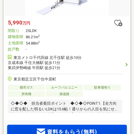
5,990
万円
間取り
2SLDK
建物面積
2
86.21m
土地面積
2
54.88m
総戸数
-
東京メトロ千代田線 北千住駅 徒歩10分
京成本線 千住大橋駅 徒歩11分
東武伊勢崎線 牛田駅 徒歩21分
東京都足立区千住中居町
都市ガス
ルーフバルコニー
駐車場有り
所有権
南道路
◇◆◇◆ 担当者着目ポイント ◆◇◆◇POINT1.【全方向
に窓を配した明るいLDKは15.6帖！通りからの人目を気にせず
寛げる2階リビング設計】POINT2.【陽光降り注ぐ開放感溢れ
るルーフバルコニーはアウトドアリビングにもおすすめで
す】POINT3.【2面の窓付きの納戸は、収納としてはもちろん
資料をもらう(無料)
書斎や趣味のスペースとしても使える便利な仕様】POINT4.