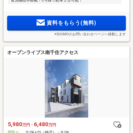
食洗機標準搭載！C号棟→駐車２台可能！
資料をもらう(無料)
※SUUMOのお問い合わせページへ移動します
オープンライブス南千住アクセス
5,980
6,480
万円・
万円
間取り
2LDK+2S（納戸）・3LDK