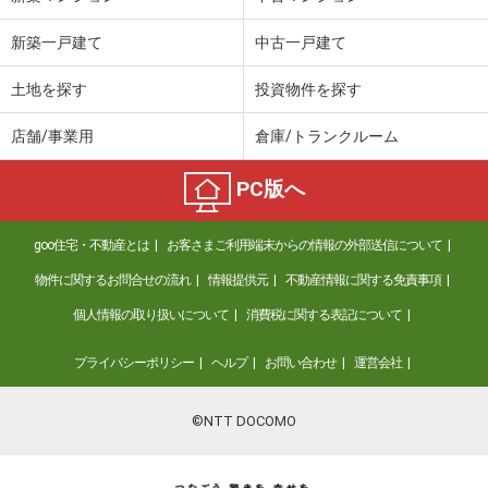
新築一戸建て
中古一戸建て
土地を探す
投資物件を探す
店舗/事業用
倉庫/トランクルーム
PC版へ
goo住宅・不動産とは
お客さまご利用端末からの情報の外部送信について
物件に関するお問合せの流れ
情報提供元
不動産情報に関する免責事項
個人情報の取り扱いについて
消費税に関する表記について
プライバシーポリシー
ヘルプ
お問い合わせ
運営会社
©NTT DOCOMO