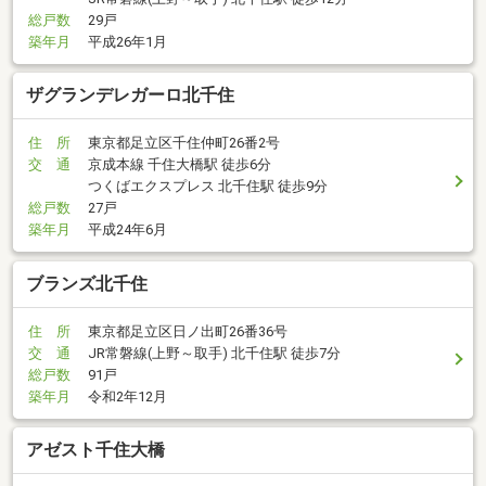
総戸数
29戸
築年月
平成26年1月
ザグランデレガーロ北千住
住 所
東京都足立区千住仲町26番2号
交 通
京成本線 千住大橋駅 徒歩6分
つくばエクスプレス 北千住駅 徒歩9分
総戸数
27戸
築年月
平成24年6月
ブランズ北千住
住 所
東京都足立区日ノ出町26番36号
交 通
JR常磐線(上野～取手) 北千住駅 徒歩7分
総戸数
91戸
築年月
令和2年12月
アゼスト千住大橋