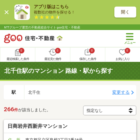
アプリ版はこちら
開く
複数社の物件を探せる！
NTTグループ運営の不動産総合サイト goo住宅・不動産
0
0
0
0
最近検索した条件
最近見た物件
保存した条件
お気に入り
北千住駅のマンション 路線・駅から探す
駅
変更する
北千住
266
件
が該当しました。
日商岩井西新井マンション
住 所
東京都足立区島根2丁目2番16号