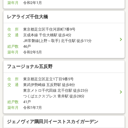
築年月
令和2年1月
レアライズ千住大橋
住 所
東京都足立区千住河原町7番9号
交 通
京成本線 千住大橋駅 徒歩4分
JR常磐線(上野～取手) 北千住駅 徒歩11分
総戸数
46戸
築年月
令和2年5月
フュージョナル五反野
住 所
東京都足立区足立1丁目9番5号
交 通
東武伊勢崎線 五反野駅 徒歩8分
東京メトロ千代田線 北千住駅 徒歩23分
つくばエクスプレス 青井駅 徒歩28分
総戸数
41戸
築年月
令和1年7月
ジェノヴィア隅田川イーストスカイガーデン