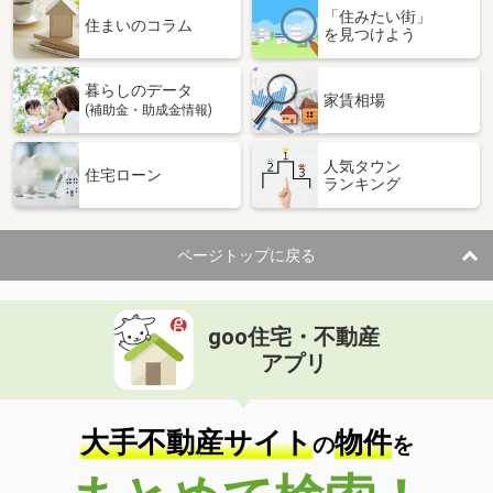
「住みたい街」
住まいのコラム
を見つけよう
暮らしのデータ
家賃相場
(補助金・助成金情報)
人気タウン
住宅ローン
ランキング
ページトップに戻る
goo住宅・不動産
アプリ
大手不動産サイト
物件
の
を