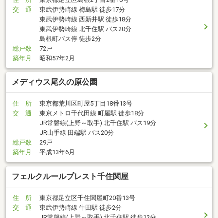
交 通
東武伊勢崎線 梅島駅 徒歩17分
東武伊勢崎線 西新井駅 徒歩18分
東武伊勢崎線 北千住駅 バス20分
島根町バス停 徒歩2分
総戸数
72戸
築年月
昭和57年2月
メディウス尾久の原公園
住 所
東京都荒川区町屋5丁目18番13号
交 通
東京メトロ千代田線 町屋駅 徒歩18分
JR常磐線(上野～取手) 北千住駅 バス19分
JR山手線 田端駅 バス20分
総戸数
29戸
築年月
平成13年6月
フェルクルールプレスト千住関屋
住 所
東京都足立区千住関屋町20番13号
交 通
東武伊勢崎線 牛田駅 徒歩2分
JR常磐線(上野～取手) 北千住駅 徒歩12分