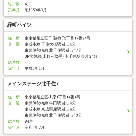
総戸数
4戸
築年月
昭和59年9月
緑町ハイツ
住 所
東京都足立区千住緑町2丁目17番24号
交 通
京成本線 千住大橋駅 徒歩6分
東武伊勢崎線 北千住駅 徒歩17分
JR常磐線(上野～取手) 南千住駅 徒歩24分
総戸数
-
築年月
平成2年2月
メインステージ北千住7
住 所
東京都足立区柳原1丁目14番4号
交 通
東武伊勢崎線 牛田駅 徒歩8分
京成本線 京成関屋駅 徒歩8分
東武伊勢崎線 北千住駅 徒歩13分
総戸数
84戸
築年月
令和4年7月