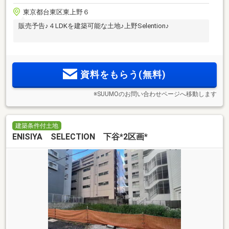
東京都台東区東上野６
販売予告♪４LDKを建築可能な土地♪上野Selention♪
資料をもらう(無料)
※SUUMOのお問い合わせページへ移動します
建築条件付土地
ENISIYA SELECTION 下谷*2区画*