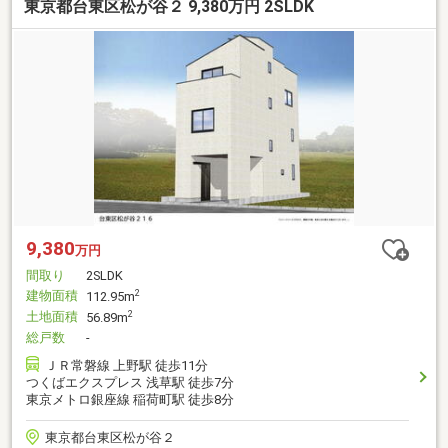
東京都台東区松が谷２ 9,380万円 2SLDK
9,380
万円
間取り
2SLDK
建物面積
2
112.95m
土地面積
2
56.89m
総戸数
-
ＪＲ常磐線 上野駅 徒歩11分
つくばエクスプレス 浅草駅 徒歩7分
東京メトロ銀座線 稲荷町駅 徒歩8分
東京都台東区松が谷２