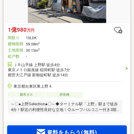
1億980
万円
間取り
1SLDK
建物面積
2
59.38m
土地面積
2
30.15m
総戸数
-
ＪＲ山手線 上野駅 徒歩4分
東京メトロ銀座線 稲荷町駅 徒歩7分
都営大江戸線 新御徒町駅 徒歩14分
東京都台東区東上野４
都市ガス
所有権
～〇●上野Selection●〇～◆ターミナル駅「上野」駅まで徒歩
4分！駅近の利便性良好な立地！◇ルーフバルコニー付き3階
建て！整形地のため開放感のある間取りを実現！◆同仕様モ
デルハウスのご案内や建物プレゼンテーションも随時受付中
♪♪物件詳細はアドキャスト上野支店【0120-917-091】まで
資料をもらう(無料)
♪◇◆◇◆◇◆◇◆◇◆◇◆◇◆◇◆◇◆◇◆◇◆◇◆◇◆【ラ