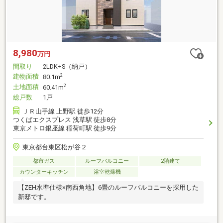
8,980
万円
間取り
2LDK+S（納戸）
建物面積
2
80.1m
土地面積
2
60.41m
総戸数
1戸
ＪＲ山手線 上野駅 徒歩12分
つくばエクスプレス 浅草駅 徒歩8分
東京メトロ銀座線 稲荷町駅 徒歩9分
東京都台東区松が谷２
都市ガス
ルーフバルコニー
2階建て
カウンターキッチン
浴室乾燥機
【ZEH水準仕様×南西角地】6畳のルーフバルコニーを採用した
新邸です。