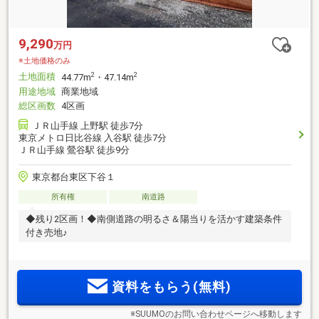
9,290
万円
※土地価格のみ
土地面積
2
2
44.77m
・47.14m
用途地域
商業地域
総区画数
4区画
ＪＲ山手線 上野駅 徒歩7分
東京メトロ日比谷線 入谷駅 徒歩7分
ＪＲ山手線 鶯谷駅 徒歩9分
東京都台東区下谷１
所有権
南道路
◆残り2区画！◆南側道路の明るさ＆陽当りを活かす建築条件
付き売地♪
資料をもらう(無料)
※SUUMOのお問い合わせページへ移動します