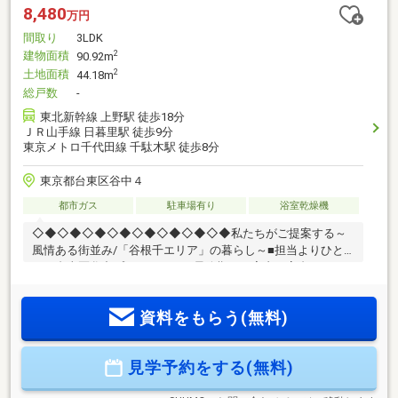
8,480
万円
間取り
3LDK
建物面積
2
90.92m
土地面積
2
44.18m
総戸数
-
東北新幹線 上野駅 徒歩18分
ＪＲ山手線 日暮里駅 徒歩9分
東京メトロ千代田線 千駄木駅 徒歩8分
東京都台東区谷中４
都市ガス
駐車場有り
浴室乾燥機
◇◆◇◆◇◆◇◆◇◆◇◆◇◆◇◆私たちがご提案する～
風情ある街並み/「谷根千エリア」の暮らし～■担当よりひと
こと台東区谷中プロジェクトの最終期のご案内。高台にあり
立地は最高、ぜひこの機会にご覧ください！！アクセス抜群
のロケーション♪↓『千駄木』駅徒歩8分／〇東京メトロ千代田
資料をもらう(無料)
線『根津』駅徒歩10分／〇東京メトロ千代田線『日暮里』駅
徒歩10分／〇山手線●京浜東北線〇JR常磐線●京成本線〇日暮
里舎人ライナー『上野』駅徒歩19分／〇山手線●京浜東北線〇
見学予約をする(無料)
常磐線●高崎線〇上野東京ライン●東京メトロ銀座線〇東京メ
トロ日比谷線●東北新幹線〇北陸新幹線お問い合わせお待ちし