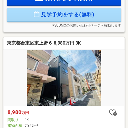
イフプラン】本物件においての住宅ローンシミュレーション
はもちろん、本物件購入後１０～２０年後のライフサイクル
見学予約をする(無料)
の変化を見据えた長期的なライフプランシミュレーションを
実施します♪
※SUUMOのお問い合わせページへ移動します
東京都台東区東上野６ 8,980万円 3K
8,980
万円
間取り
3K
建物面積
2
70.37m