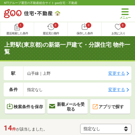
NTTグループ運営の不動産総合サイト goo住宅・不動産
1
0
0
0
最近検索した条件
最近見た物件
保存した条件
お気に入り
上野駅(東京都)の新築一戸建て・分譲住宅 物件一
覧
駅
変更する
山手線｜上野
条件
変更する
指定なし
新着メールを受
検索条件を保存
アプリで探す
取る
14
件
が該当しました。