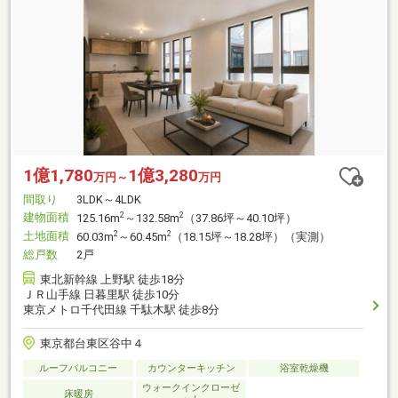
1億1,780
1億3,280
万円～
万円
間取り
3LDK～4LDK
建物面積
2
2
125.16m
～132.58m
（37.86坪～40.10坪）
土地面積
2
2
60.03m
～60.45m
（18.15坪～18.28坪）（実測）
総戸数
2戸
東北新幹線 上野駅 徒歩18分
ＪＲ山手線 日暮里駅 徒歩10分
東京メトロ千代田線 千駄木駅 徒歩8分
東京都台東区谷中４
ルーフバルコニー
カウンターキッチン
浴室乾燥機
ウォークインクローゼ
床暖房