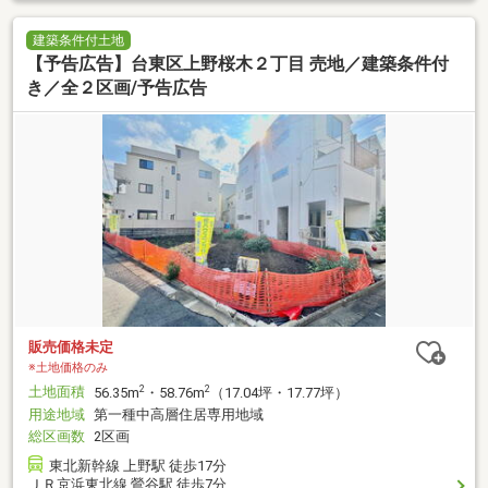
建築条件付土地
【予告広告】台東区上野桜木２丁目 売地／建築条件付
き／全２区画/予告広告
販売価格未定
※土地価格のみ
土地面積
2
2
56.35m
・58.76m
（17.04坪・17.77坪）
用途地域
第一種中高層住居専用地域
総区画数
2区画
東北新幹線 上野駅 徒歩17分
ＪＲ京浜東北線 鶯谷駅 徒歩7分