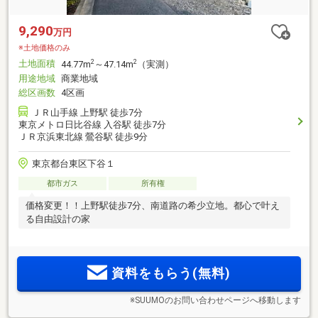
9,290
万円
※土地価格のみ
土地面積
2
2
44.77m
～47.14m
（実測）
用途地域
商業地域
総区画数
4区画
ＪＲ山手線 上野駅 徒歩7分
東京メトロ日比谷線 入谷駅 徒歩7分
ＪＲ京浜東北線 鶯谷駅 徒歩9分
東京都台東区下谷１
都市ガス
所有権
価格変更！！上野駅徒歩7分、南道路の希少立地。都心で叶え
る自由設計の家
資料をもらう(無料)
※SUUMOのお問い合わせページへ移動します