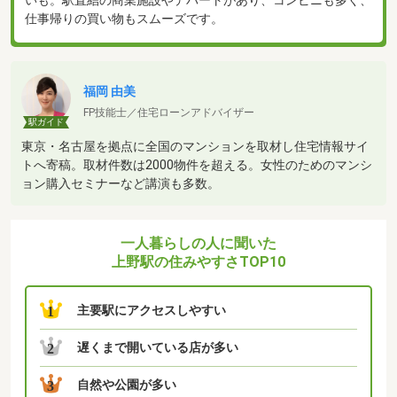
いも。駅直結の商業施設やデパートがあり、コンビニも多く、
仕事帰りの買い物もスムーズです。
福岡 由美
FP技能士／住宅ローンアドバイザー
駅ガイド
東京・名古屋を拠点に全国のマンションを取材し住宅情報サイ
トへ寄稿。取材件数は2000物件を超える。女性のためのマンシ
ョン購入セミナーなど講演も多数。
一人暮らしの人に聞いた
上野駅の住みやすさTOP10
主要駅にアクセスしやすい
1
遅くまで開いている店が多い
2
自然や公園が多い
3