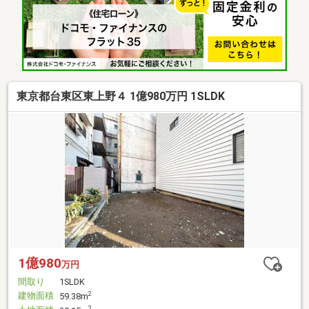
東京都台東区東上野４ 1億980万円 1SLDK
1億980
万円
間取り
1SLDK
建物面積
2
59.38m
2