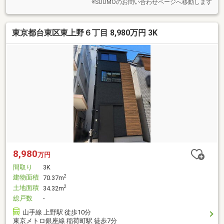
ております。
※SUUMOのお問い合わせページへ移動します
東京都台東区東上野６丁目 8,980万円 3K
8,980
万円
間取り
3K
建物面積
2
70.37m
土地面積
2
34.32m
総戸数
-
山手線 上野駅 徒歩10分
東京メトロ銀座線 稲荷町駅 徒歩7分