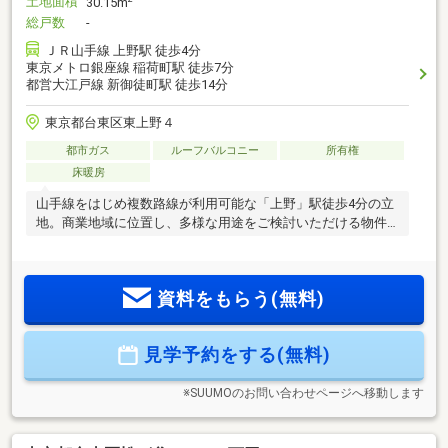
土地面積
30.15m
総戸数
-
ＪＲ山手線 上野駅 徒歩4分
東京メトロ銀座線 稲荷町駅 徒歩7分
都営大江戸線 新御徒町駅 徒歩14分
東京都台東区東上野４
都市ガス
ルーフバルコニー
所有権
床暖房
山手線をはじめ複数路線が利用可能な「上野」駅徒歩4分の立
地。商業地域に位置し、多様な用途をご検討いただける物件
です。
資料をもらう(無料)
見学予約をする(無料)
※SUUMOのお問い合わせページへ移動します