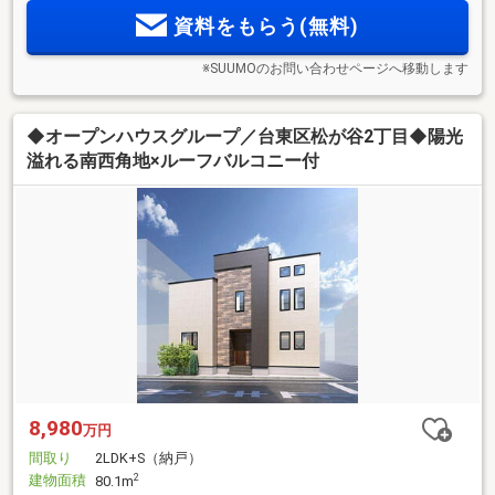
資料をもらう(無料)
※SUUMOのお問い合わせページへ移動します
◆オープンハウスグループ／台東区松が谷2丁目◆陽光
溢れる南西角地×ルーフバルコニー付
8,980
万円
間取り
2LDK+S（納戸）
建物面積
2
80.1m