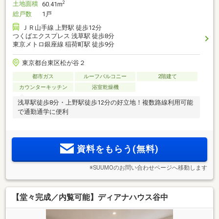
土地面積
2
60.41m
総戸数
1戸
ＪＲ山手線 上野駅 徒歩12分
つくばエクスプレス 浅草駅 徒歩8分
東京メトロ銀座線 稲荷町駅 徒歩9分
東京都台東区松が谷２
都市ガス
ルーフバルコニー
2階建て
カウンターキッチン
浴室乾燥機
浅草駅徒歩8分・上野駅徒歩12分の好立地！複数路線利用可能
で通勤通学に便利
資料をもらう(無料)
※SUUMOのお問い合わせページへ移動します
【堂々完成／内覧可能】ディアナハウス谷中