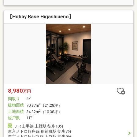
【Hobby Base Higashiueno】
8,980
万円
間取り
3K
建物面積
2
70.37m
（21.28坪）
土地面積
2
34.32m
（10.38坪）
総戸数
1戸
ＪＲ山手線 上野駅 徒歩10分
東京メトロ銀座線 稲荷町駅 徒歩7分
東京メトロ日比谷線 入谷駅 徒歩9分