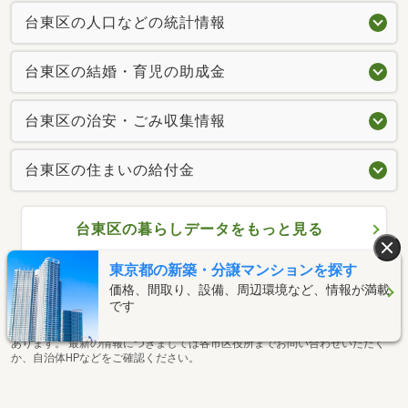
台東区の人口などの統計情報
台東区の結婚・育児の助成金
台東区の治安・ごみ収集情報
台東区の住まいの給付金
台東区の暮らしデータをもっと見る
東京都の新築・分譲マンションを探す
暮らしデータ提供元：
生活ガイド.com
価格、間取り、設備、周辺環境など、情報が満載
※行政機関により公表していない地域及びデータがございます。東京23区以外
です
の政令指定都市は、市全体のデータとして表示しています。
※提供データには細心の注意を払っておりますが、調査後に変更がある場合が
あります。 最新の情報につきましては各市区役所までお問い合わせいただく
か、自治体HPなどをご確認ください。