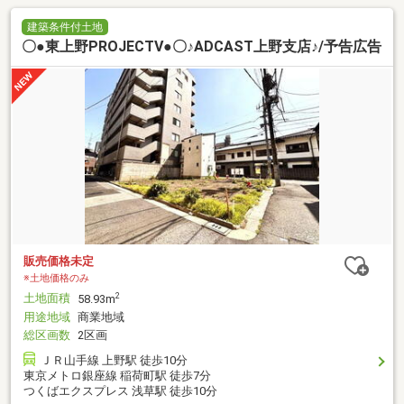
建築条件付土地
〇●東上野PROJECTⅤ●〇♪ADCAST上野支店♪/予告広告
販売価格未定
※土地価格のみ
土地面積
2
58.93m
用途地域
商業地域
総区画数
2区画
ＪＲ山手線 上野駅 徒歩10分
東京メトロ銀座線 稲荷町駅 徒歩7分
つくばエクスプレス 浅草駅 徒歩10分