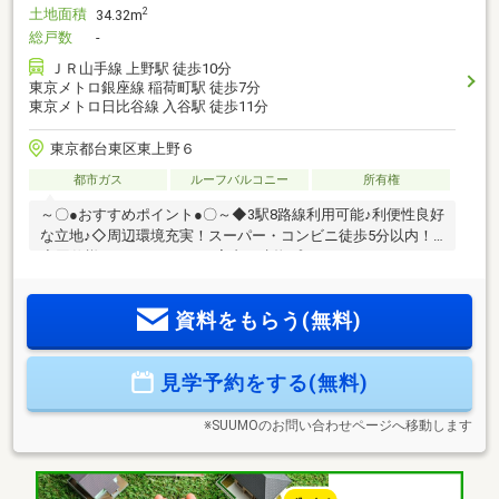
土地面積
2
34.32m
総戸数
-
ＪＲ山手線 上野駅 徒歩10分
東京メトロ銀座線 稲荷町駅 徒歩7分
東京メトロ日比谷線 入谷駅 徒歩11分
東京都台東区東上野６
都市ガス
ルーフバルコニー
所有権
～〇●おすすめポイント●〇～◆3駅8路線利用可能♪利便性良好
な立地♪◇周辺環境充実！スーパー・コンビニ徒歩5分以内！
◆同仕様モデルハウスのご案内や建物プレゼンテーションも
随時受付中♪♪物件詳細はアドキャスト上野支店【0120-917-
091】まで
資料をもらう(無料)
♪◇◆◇◆◇◆◇◆◇◆◇◆◇◆◇◆◇◆◇◆◇◆◇◆◇◆【物
件調査報告書】本物件に関する独自の物件調査報告書を作成
します。重要事項説明に載らないような住んでから気になる
見学予約をする(無料)
事項を色々な角度から調査して、お客様にとっての購入リス
クの有無を徹底的に確認して提供します
♪◇◆◇◆◇◆◇◆◇◆◇◆◇◆◇◆◇◆◇◆◇◆◇◆◇◆
※SUUMOのお問い合わせページへ移動します