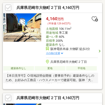
兵庫県尼崎市大物町２丁目 4,160万円
4,160
万円
（坪単価:129.64万円）
2
土地面積
106.11m
用途地域
準工業
建ぺい率
60%
容積率
200%
建築条件
なし
阪神電鉄本線 大物駅 徒歩2分
その他の交通
兵庫県尼崎市大物町２丁目
建築条件なし
更地
平坦地
【本日見学可】◇現地説明会開催（要事前予約）建築条件なしの
ため、お好みの工務店・ハウスメーカーで建築可能。阪神「大
物」駅徒歩2分です。徒歩10分圏内に小学校、スーパー、コンビ
ニエンスストアございます。
兵庫県尼崎市大物町２丁目 4,160万円