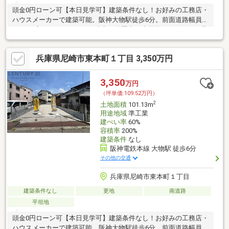
頭金0円ローン可【本日見学可】建築条件なし！お好みの工務店・
ハウスメーカーで建築可能。阪神大物駅徒歩6分。前面道路幅員約
7.9ｍと広々しております。徒歩10分圏内に小学校、スーパー、薬
局ございます。
兵庫県尼崎市東本町１丁目 3,350万円
3,350
万円
（坪単価:109.52万円）
2
土地面積
101.13m
用途地域
準工業
建ぺい率
60%
容積率
200%
建築条件
なし
阪神電鉄本線 大物駅 徒歩6分
その他の交通
兵庫県尼崎市東本町１丁目
建築条件なし
更地
南道路
平坦地
頭金0円ローン可【本日見学可】建築条件なし！お好みの工務店・
ハウスメーカーで建築可能。阪神大物駅徒歩6分。前面道路幅員約