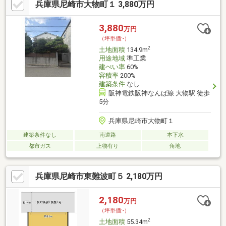
兵庫県尼崎市大物町１ 3,880万円
3,880
万円
（坪単価:-）
2
土地面積
134.9m
用途地域
準工業
建ぺい率
60%
容積率
200%
建築条件
なし
阪神電鉄阪神なんば線 大物駅 徒歩
5分
兵庫県尼崎市大物町１
建築条件なし
南道路
本下水
都市ガス
上物有り
角地
兵庫県尼崎市東難波町５ 2,180万円
2,180
万円
（坪単価:-）
2
土地面積
55.34m