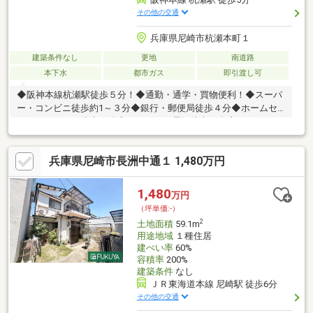
その他の交通
兵庫県尼崎市杭瀬本町１
建築条件なし
更地
南道路
本下水
都市ガス
即引渡し可
◆阪神本線杭瀬駅徒歩５分！◆通勤・通学・買物便利！◆スーパ
ー・コンビニ徒歩約1～３分◆銀行・郵便局徒歩４分◆ホームセ
ンターコーナン徒歩６分◆ジョーシン電気徒歩６分◆スーパーマ
ルハチ徒歩６分◆ダイソー徒歩２分◆ドラッグストアー徒歩２分
◆各科病院も徒歩５分圏内に多数ございます◆フリープラン可能
兵庫県尼崎市長洲中通１ 1,480万円
◆図面変更可能◆仕様設備カラーセレクト可能◆充実仕様設備付
き◆仕様設備プレゼンボードございます！■頭金０円諸経費込み
フルローン可能！■最長５０年住宅ローン可能です！※審査基準あ
1,480
万円
ります■住宅ローン事前審査無料です！ご相談ください！■ご予約
（坪単価:-）
ご見学会・ご相談会受付中！■即日
2
土地面積
59.1m
用途地域
１種住居
建ぺい率
60%
容積率
200%
建築条件
なし
ＪＲ東海道本線 尼崎駅 徒歩6分
その他の交通