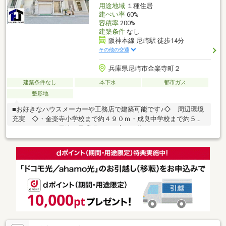
用途地域
１種住居
建ぺい率
60%
容積率
200%
建築条件
なし
阪神本線 尼崎駅 徒歩14分
その他の交通
兵庫県尼崎市金楽寺町２
建築条件なし
本下水
都市ガス
整形地
■お好きなハウスメーカーや工務店で建築可能です♪◇ 周辺環境
充実 ◇・金楽寺小学校まで約４９０ｍ・成良中学校まで約５０
０ｍ・ローソン尼崎西長洲町２丁目店まで約３００ｍ・スーパー
マルハチ金楽寺店まで約４９０ｍ・おおくま病院まで約５３０
ｍ・尼崎郵便局まで約４５０ｍ