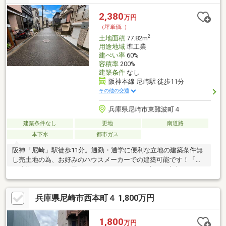
無料◆即日ご予約ご案内・ご相談できます
2,380
万円
（坪単価:-）
2
土地面積
77.82m
用途地域
準工業
建ぺい率
60%
容積率
200%
建築条件
なし
阪神本線 尼崎駅 徒歩11分
その他の交通
兵庫県尼崎市東難波町４
建築条件なし
更地
南道路
本下水
都市ガス
阪神「尼崎」駅徒歩11分。通勤・通学に便利な立地の建築条件無
し売土地の為、お好みのハウスメーカーでの建築可能です！「ま
だ建物のイメージが固まっていない…」という方もご安心くださ
い♪弊社でも建築プランのご提案が可能です◎「theCASAシリー
ズ」では、専属で一級建築士とインテリアコーディネーターが付
兵庫県尼崎市西本町４ 1,800万円
きながら お客様の「こだわり」と「自分らしさ」を家というカタ
チに致します。南向きで陽当たり良好、周辺には商業施設や公園
も揃う住環境。近隣モデルハウスのご案内も可能です。お気軽に
1,800
万円