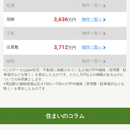
杭瀬
-
物件一覧へ
3,636
尼崎
物件一覧へ
万円
千船
-
物件一覧へ
3,712
出屋敷
物件一覧へ
万円
姫島
-
物件一覧へ
※このデータはgoo住宅・不動産に掲載されている土地の平均価格（管理費・駐
車場代などを除く）を算出したものです。ただし5戸以上の掲載があるものに
ついてのみ対象とします。
※周辺駅の価格相場は広さ100㎡~150㎡の平均価格（管理費・駐車場代などを
除く）を算出したものです。
住まいのコラム