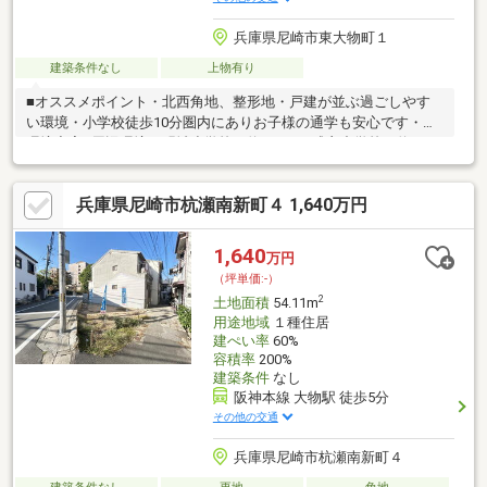
兵庫県尼崎市東大物町１
建築条件なし
上物有り
■オススメポイント・北西角地、整形地・戸建が並ぶ過ごしやす
い環境・小学校徒歩10分圏内にありお子様の通学も安心です・住
環境充実■周辺環境・明城小学校 約803ｍ・成良中学校 約1256
ｍ・セブンイレブン阪神大物駅南駅店 約155ｍ・ファミリーマ
ート尼崎初島町店 約660ｍ・マックスバリューエクスプレス大
兵庫県尼崎市杭瀬南新町４ 1,640万円
物店 約201ｍ・業務スーパー尼崎杭瀬店 約628ｍ・尼崎大物郵
便局 約294ｍ
1,640
万円
（坪単価:-）
2
土地面積
54.11m
用途地域
１種住居
建ぺい率
60%
容積率
200%
建築条件
なし
阪神本線 大物駅 徒歩5分
その他の交通
兵庫県尼崎市杭瀬南新町４