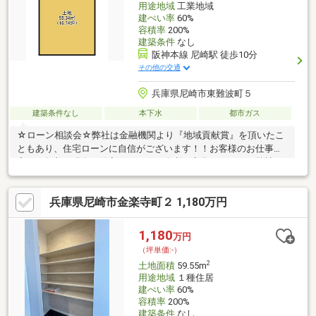
用途地域
工業地域
建ぺい率
60%
容積率
200%
建築条件
なし
阪神本線 尼崎駅 徒歩10分
その他の交通
兵庫県尼崎市東難波町５
建築条件なし
本下水
都市ガス
☆ローン相談会☆弊社は金融機関より『地域貢献賞』を頂いたこ
ともあり、住宅ローンに自信がございます！！お客様のお仕事内
容やご年収、現在の借入などにより金利は変化しますが、弊社で
は、沢山の金融機関とかなり親しくさせて頂いており、お客様に
よりよい金融機関のご提案をさせて頂けますので安心してご相談
兵庫県尼崎市金楽寺町２ 1,180万円
くださいませ。☆お仕事のお忙しい方でも安心☆弊社は『年中無
休』で営業しており、営業時間外でのご案内やご契約も元気にご
対応中！迅速にご対応させていただきます！
1,180
万円
（坪単価:-）
2
土地面積
59.55m
用途地域
１種住居
建ぺい率
60%
容積率
200%
建築条件
なし