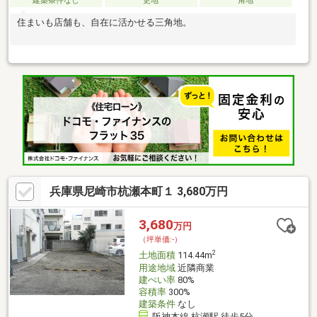
建築条件なし
更地
角地
住まいも店舗も、自在に活かせる三角地。
兵庫県尼崎市杭瀬本町１ 3,680万円
3,680
万円
（坪単価:-）
2
土地面積
114.44m
用途地域
近隣商業
建ぺい率
80%
容積率
300%
建築条件
なし
阪神本線 杭瀬駅 徒歩5分