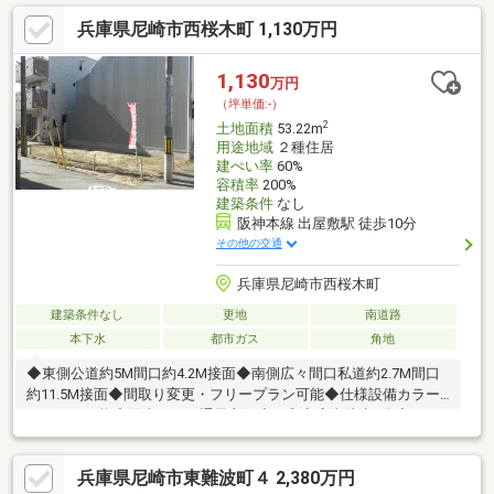
建ぺい率は６０％、容積率は２００％。都市ガスに対応していま
兵庫県尼崎市西桜木町 1,130万円
す。 ・プライバシーを保ちやすい、奥行きのある土地。 実
際の陽当りや周辺の雰囲気を、ぜひ現地でご確認ください！◆周
辺環境 ・尼崎市立金楽寺小学校まで８８０ｍ（徒歩１１
1,130
万円
分） ・尼崎市立成良中学校まで１０００ｍ（徒歩１３分） ・
（坪単価:-）
セブンイレブン尼崎杭瀬南新町店まで４２０ｍ（徒歩６分）
2
土地面積
53.22m
用途地域
２種住居
建ぺい率
60%
容積率
200%
建築条件
なし
阪神本線 出屋敷駅 徒歩10分
その他の交通
兵庫県尼崎市西桜木町
建築条件なし
更地
南道路
本下水
都市ガス
角地
◆東側公道約5M間口約4.2M接面◆南側広々間口私道約2.7M間口
約11.5M接面◆間取り変更・フリープラン可能◆仕様設備カラー
セレクト可能◆陽当たり・通風良好◆三和商店街徒歩6分◆スー
パー・銀行・郵便局徒歩6分圏内◆コンビニ・ドラッグストアー
徒歩6分圏内◆尼崎市中央図書館・尼崎城徒歩10分◆生活至便な
兵庫県尼崎市東難波町４ 2,380万円
立地◆自己資金0円フルーローン可能◆銀行住宅ローン事前審査