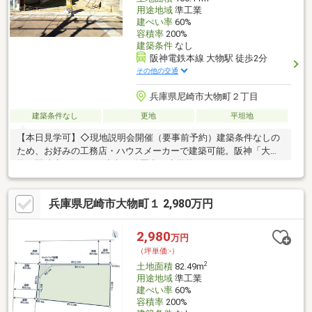
用途地域
準工業
建ぺい率
60%
容積率
200%
建築条件
なし
阪神電鉄本線 大物駅 徒歩2分
その他の交通
兵庫県尼崎市大物町２丁目
建築条件なし
更地
平坦地
【本日見学可】◇現地説明会開催（要事前予約）建築条件なしの
ため、お好みの工務店・ハウスメーカーで建築可能。阪神「大
物」駅徒歩2分です。徒歩10分圏内に小学校、スーパー、コンビ
ニエンスストアございます。
兵庫県尼崎市大物町１ 2,980万円
2,980
万円
（坪単価:-）
2
土地面積
82.49m
用途地域
準工業
建ぺい率
60%
容積率
200%