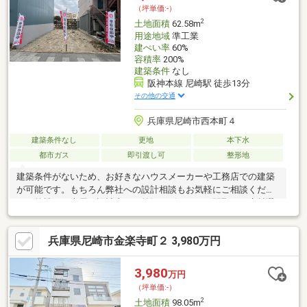
お問い合わせください♪※仮測量面積：77.52㎡
（坪単価:-）
2
土地面積
62.58m
用途地域
準工業
建ぺい率
60%
容積率
200%
建築条件
なし
阪神本線 尼崎駅 徒歩13分
その他の交通
兵庫県尼崎市西本町４
建築条件なし
更地
本下水
都市ガス
即引渡し可
整形地
建築条件がないため、お好きなハウスメーカーや工務店での建築
が可能です。もちろん弊社への設計相談もお気軽にご相談くださ
い！弊社では専属の設計士が、外観デザインから間取り、素材選
びまで丁寧にサポート。安全性や品質はもちろん、デザイン性に
もこだわった住まいをご提案いたします。近隣モデルハウスのご
兵庫県尼崎市金楽寺町２ 3,980万円
案内も可能ですので、お気軽にお問い合わせください。
3,980
万円
（坪単価:-）
2
土地面積
98.05m