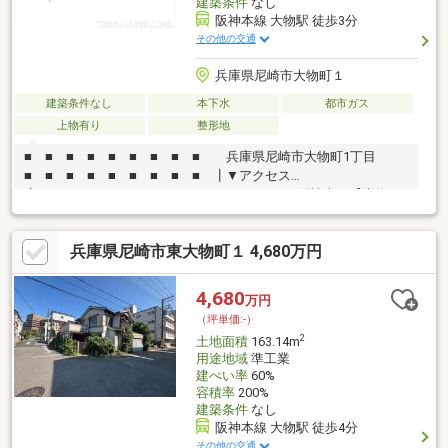
建築条件
なし
阪神本線 大物駅 徒歩3分
その他の交通
兵庫県尼崎市大物町１
建築条件なし
本下水
都市ガス
上物有り
整形地
■ ■ ■ ■ ■ ■ ■ ■ ■ 兵庫県尼崎市大物町1丁目
■ ■ ■ ■ ■ ■ ■ ■ ■ ┃▼アクセス
┗━━━━━━━━━━━━━━━━━━━・阪神本線【大物
駅】まで徒歩3分・阪神本線【尼崎駅】まで徒歩16分┃▼物件概
要┗━━━━━━━━━━━━━━━━━━━〇敷地面積82.49㎡
兵庫県尼崎市東大物町１ 4,680万円
の整形地〇建ぺい率60% 容積率200%〇北・西の角地〇建築条件
付土地ではありません お好きな工務店・ハウスメーカーで建築
可能です〇現況：古家有（現況引き渡し）
4,680
万円
（坪単価:-）
2
土地面積
163.14m
用途地域
準工業
建ぺい率
60%
容積率
200%
建築条件
なし
阪神本線 大物駅 徒歩4分
その他の交通