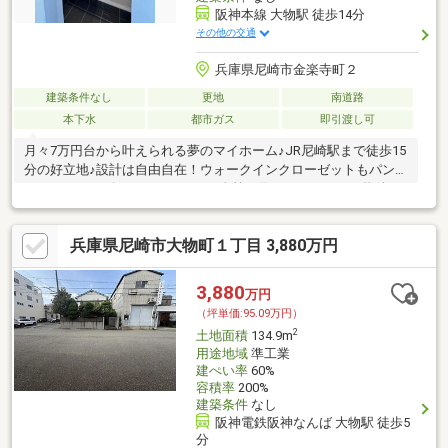
阪神本線 大物駅 徒歩14分
その他の交通
兵庫県尼崎市金楽寺町２
建築条件なし
更地
南道路
本下水
都市ガス
即引渡し可
月々7万円台から叶えられる夢のマイホーム♪JR尼崎駅まで徒歩15
分の好立地♪設計は自由自在！ウォークインクローゼットもパント
リーもシューズクロークもあなた次第で作れます！こんな物件を
探していた！モデルハウス在りますのでお気軽にご予約下さい♪
兵庫県尼崎市大物町１丁目 3,880万円
3,880
万円
（坪単価:95.09万円）
2
土地面積
134.9m
用途地域
準工業
建ぺい率
60%
容積率
200%
建築条件
なし
阪神電鉄阪神なんば 大物駅 徒歩5
分