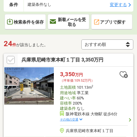
条件
変更する
建築条件なし
新着メールを受
検索条件を保存
アプリで探す
取る
24
件
が該当しました。
兵庫県尼崎市東本町１丁目 3,350万円
3,350
万円
（坪単価:109.52万円）
2
土地面積
101.13m
用途地域
準工業
建ぺい率
60%
容積率
200%
建築条件
なし
阪神電鉄本線 大物駅 徒歩6分
その他の交通
兵庫県尼崎市東本町１丁目