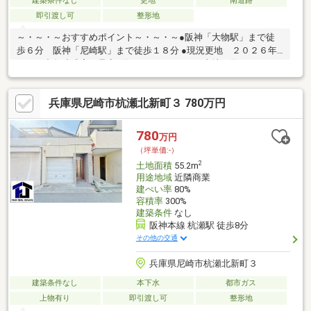
建築条件なし
更地
南道路
即引渡し可
整形地
～・～・～おすすめポイント～・～・～●阪神「大物駅」まで徒
歩６分 阪神「尼崎駅」まで徒歩１８分 ●現況更地 ２０２６年
１０月中旬造成完了予定●約１０１．１３㎡（土地：約３０．５
９坪）●お好きなハウスメーカーで建築可能◆規約制限有：木造
で地階を有しない階数が３階建以下の住宅建築計画または更地利
兵庫県尼崎市杭瀬北新町３ 780万円
用の方へ向けた土地販売です。◆司法書士売主指定■□■９０店舗
以上のFUKUYAネットワークでサポートいたします■□■家を買うと
き・売るときは福屋不動産販売尼崎店にお任せください！お客様
780
万円
からのお問い合わせをスタッフ一同お待ちしております！フリー
（坪単価:-）
ダイヤル：０１２０－２７－２９８１
2
土地面積
55.2m
用途地域
近隣商業
建ぺい率
80%
容積率
300%
建築条件
なし
阪神本線 杭瀬駅 徒歩8分
その他の交通
兵庫県尼崎市杭瀬北新町３
建築条件なし
本下水
都市ガス
上物有り
即引渡し可
整形地