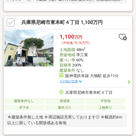
7.9ｍと広々しております。徒歩10分圏内に小学校、スーパー、薬
局ございます。
兵庫県尼崎市東本町４丁目 1,100万円
1,100
万円
（坪単価:75.76万円）
2
土地面積
48m
用途地域
準工業
建ぺい率
60%
容積率
200%
建築条件
なし
阪神電鉄本線 大物駅 徒歩11分
その他の交通
兵庫県尼崎市東本町４丁目
建築条件なし
南道路
平坦地
本下水
都市ガス
上物有り
☆建築条件無し土地 ☆周辺施設充実しております◎ ☆幅員約6ｍ
以上に面している開放感ある角地