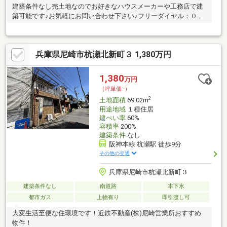
建築条件なし売土地なのでお好きなハウスメーカーや工務店で建
築可能です♪お気軽にお問い合わせ下さい♪フリーダイヤル：０８
００－２２２－３３３４まで♪
兵庫県尼崎市杭瀬北新町３ 1,380万円
1,380
万円
（坪単価:-）
2
土地面積
69.02m
用途地域
１種住居
建ぺい率
60%
容積率
200%
建築条件
なし
阪神本線 杭瀬駅 徒歩9分
その他の交通
兵庫県尼崎市杭瀬北新町３
建築条件なし
南道路
本下水
都市ガス
上物有り
即引渡し可
大変生活至便な住環境です！近鉄不動産(株)尼崎営業所おすすめ
物件！