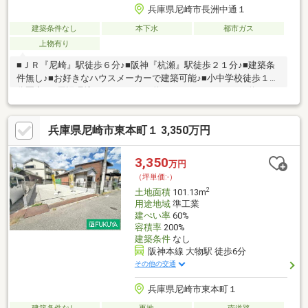
兵庫県尼崎市長洲中通１
建築条件なし
本下水
都市ガス
上物有り
■ＪＲ『尼崎』駅徒歩６分♪■阪神『杭瀬』駅徒歩２１分♪■建築条
件無し♪■お好きなハウスメーカーで建築可能♪■小中学校徒歩１０
分圏内♪～周辺環境～・サンディ…約３００ｍ・マルハチ…約６０
０ｍ・あまがさきキューズモール…約６６０ｍ・阪急オアシス…約
７２０ｍ・セブンイレブン…約１６０ｍ・清和小学校…約１６０
兵庫県尼崎市東本町１ 3,350万円
ｍ・小田中学校…約１５０ｍ＝＝＝＝＝＝＝＝＝＝＝＝＝＝＝＝
＝＝＝＝＝＝＝＝＝＝＝＝＝＝＝＝＝＝☆伊丹市、宝塚市、川西
市、尼崎市の不動産購入や売却は(株)福屋不動産販売へお任せく
3,350
万円
ださい。お問合せ、ご来店をスタッフ一同、心よりお待ちしてお
（坪単価:-）
ります。
2
土地面積
101.13m
用途地域
準工業
建ぺい率
60%
容積率
200%
建築条件
なし
阪神本線 大物駅 徒歩6分
その他の交通
兵庫県尼崎市東本町１