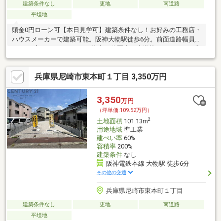
建築条件なし
更地
南道路
平坦地
頭金0円ローン可【本日見学可】建築条件なし！お好みの工務店・
ハウスメーカーで建築可能。阪神大物駅徒歩6分。前面道路幅員約
7.9ｍと広々しております。徒歩10分圏内に小学校、スーパー、薬
局ございます。
兵庫県尼崎市東本町１丁目 3,350万円
3,350
万円
（坪単価:109.52万円）
2
土地面積
101.13m
用途地域
準工業
建ぺい率
60%
容積率
200%
建築条件
なし
阪神電鉄本線 大物駅 徒歩6分
その他の交通
兵庫県尼崎市東本町１丁目
建築条件なし
更地
南道路
平坦地