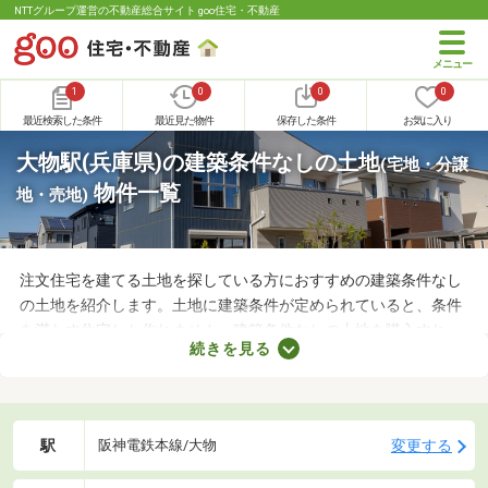
NTTグループ運営の不動産総合サイト goo住宅・不動産
1
0
0
0
最近検索した条件
最近見た物件
保存した条件
お気に入り
大物駅(兵庫県)の建築条件なしの土地
(宅地・分譲
物件一覧
地・売地)
注文住宅を建てる土地を探している方におすすめの建築条件なし
の土地を紹介します。土地に建築条件が定められていると、条件
を満たす住宅しか作れません。建築条件なしの土地を購入すれ
続きを見る
ば、自由度の高い注文住宅を建てられるため、家族全員の理想を
叶えるマイホームができあがりますよ。土地の購入費用や周辺環
境をチェックして、好みの場所にある土地を購入しましょう。
駅
変更する
阪神電鉄本線/大物