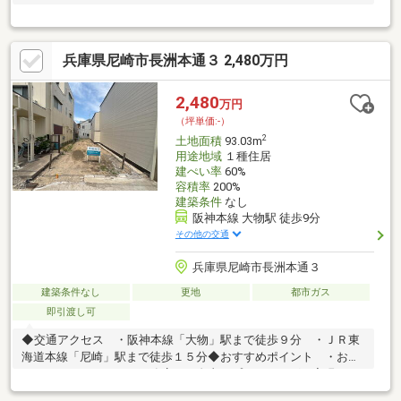
兵庫県尼崎市長洲本通３ 2,480万円
2,480
万円
（坪単価:-）
2
土地面積
93.03m
用途地域
１種住居
建ぺい率
60%
容積率
200%
建築条件
なし
阪神本線 大物駅 徒歩9分
その他の交通
兵庫県尼崎市長洲本通３
建築条件なし
更地
都市ガス
即引渡し可
◆交通アクセス ・阪神本線「大物」駅まで徒歩９分 ・ＪＲ東
海道本線「尼崎」駅まで徒歩１５分◆おすすめポイント ・お好
きなハウスメーカーや工務店で、自由なプランニングを実現でき
ます！ ・現況更地のため、解体費用の負担はありません。 ・