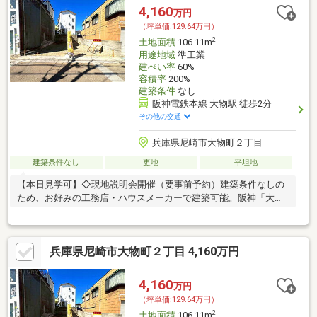
4,160
万円
（坪単価:129.64万円）
2
土地面積
106.11m
用途地域
準工業
建ぺい率
60%
容積率
200%
建築条件
なし
阪神電鉄本線 大物駅 徒歩2分
その他の交通
兵庫県尼崎市大物町２丁目
建築条件なし
更地
平坦地
【本日見学可】◇現地説明会開催（要事前予約）建築条件なしの
ため、お好みの工務店・ハウスメーカーで建築可能。阪神「大
物」駅徒歩2分です。徒歩10分圏内に小学校、スーパー、コンビ
ニエンスストアございます。
兵庫県尼崎市大物町２丁目 4,160万円
4,160
万円
（坪単価:129.64万円）
2
土地面積
106.11m