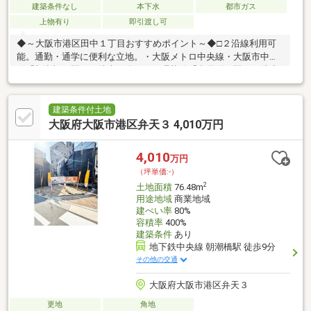
建築条件なし
本下水
都市ガス
上物有り
即引渡し可
◆～大阪市港区田中１丁目おすすめポイント～◆□２沿線利用可
能。通勤・通学に便利な立地。・大阪メトロ中央線・大阪市中央
線「朝潮橋」駅まで徒歩９分・ＪＲ環状線「弁天町」駅まで徒歩
１７分□建築条件なしの土地。お好みのハウスメーカーで建てら
れます。□前面道路幅員約６ｍ。車がすれ違うことのできる道幅
です。□現況古家あり。実際に現地を見学していただくと、建築
建築条件付土地
可能な建物の大きさがイメージできます。□日々のお買い物や、
大阪府大阪市港区弁天３ 4,010万円
小さなお子さまが通学しやすい環境。・セブンイレブン大阪田中
１丁目店２２０ｍ（徒歩３分）・ライフ朝潮橋駅前店８１０ｍ
4,010
万円
（徒歩１１分）・大阪市立田中小学校まで４７０ｍ（徒歩６分）
（坪単価:-）
2
土地面積
76.48m
用途地域
商業地域
建ぺい率
80%
容積率
400%
建築条件
あり
地下鉄中央線 朝潮橋駅 徒歩9分
その他の交通
大阪府大阪市港区弁天３
更地
角地