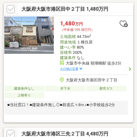
大阪府大阪市港区田中２丁目 1,480万円
1,480
万円
（坪単価:109.38万円）
2
土地面積
44.73m
用途地域
１種住居
建ぺい率
80%
容積率
200%
建築条件
なし
大阪市中央線 朝潮橋駅 徒歩2分
その他の交通
大阪府大阪市港区田中２丁目
建築条件なし
本下水
都市ガス
上物有り
■当社窓口！■建築条件無し◎■前道広々8ｍ♪■小学校徒歩2分
大阪府大阪市港区三先２丁目 4,480万円