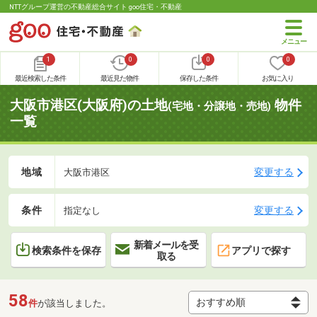
NTTグループ運営の不動産総合サイト goo住宅・不動産
1
0
0
0
最近検索した条件
最近見た物件
保存した条件
お気に入り
大阪市港区(大阪府)の土地
物件
(宅地・分譲地・売地)
一覧
地域
変更する
大阪市港区
条件
変更する
指定なし
新着メールを受
検索条件を保存
アプリで探す
取る
58
件
が該当しました。