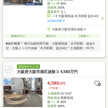
建ぺい率
80%
容積率
300%
建築条件
なし
ＪＲ大阪環状線 弁天町駅 徒歩4分
その他の交通
大阪府大阪市港区波除５
建築条件なし
都市ガス
上物有り
■物件概要＊1駅2沿線利用可能・大阪環状線「弁天町駅」徒歩4
分・大阪メトロ中央線「弁天町駅」徒歩6分＊土地面積：59.79㎡
（18.08坪）＊前面道路幅員約11.0ｍ＊間口約4.9ｍ＊建築条件付土
地ではありません。■周辺環境＊ロピア 大阪ベイタワー店 徒
歩6分 約480ｍ＊ローソンJR弁天町駅前店 徒歩3分 約237ｍ＊
港波除郵便局 徒歩2分 約155ｍ＊業務スーパー弁天町店 徒歩
建築条件付土地
7分 約491ｍ＊波除小学校 徒歩1分 約80ｍ＊市岡東中学校
大阪府大阪市港区波除３ 4,580万円
徒歩9分 約713ｍ＊抱月公園 徒歩4分 約320ｍ
4,580
万円
（坪単価:-）
2
土地面積
62.57m
用途地域
商業地域
建ぺい率
80%
容積率
400%