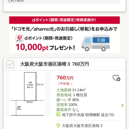
で約150ｍ
大阪府大阪市港区港晴３ 760万円
760
万円
（坪単価:-）
2
土地面積
31.24m
用途地域
１種住居
建ぺい率
80%
容積率
200%
建築条件
なし
地下鉄中央線 朝潮橋駅 徒歩7分
大阪府大阪市港区港晴３