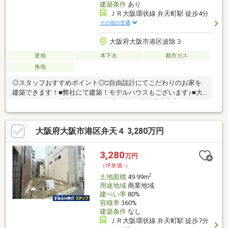
建築条件
あり
ＪＲ大阪環状線 弁天町駅 徒歩4分
その他の交通
大阪府大阪市港区波除３
更地
本下水
都市ガス
角地
◎スタッフおすすめポイント◎□自由設計にてこだわりのお家を
建築できます！■弊社にて建築！モデルハウスもございます♪■大
きなリビングや屋上とテラスも提案可能♪□周辺環境充実！小学校
やスーパーも徒歩１０分圏内！■住宅ローンでお悩みの方もプロ
にお任せ下さい♪スーパー ニッコー波除店 徒歩７分小学校 大
大阪府大阪市港区弁天４ 3,280万円
阪市立波除小学校 徒歩４分中学校 大阪市立市岡東中学校 徒
歩６分□７ARC公式LINEができました！！SUUMOに載っていない
物件も多数ございます。お気軽に何でもお問い合わせください！
3,280
万円
Instagramも日々更新しております♪♪詳しくは下記リンクからご覧
（坪単価:-）
ください！
2
土地面積
49.99m
用途地域
商業地域
建ぺい率
80%
容積率
360%
建築条件
なし
ＪＲ大阪環状線 弁天町駅 徒歩7分