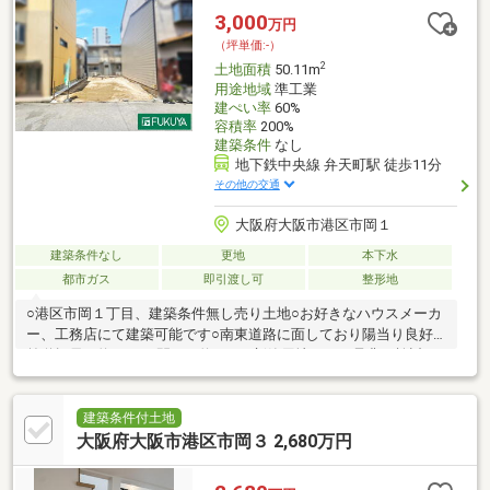
3,000
万円
（坪単価:-）
2
土地面積
50.11m
用途地域
準工業
建ぺい率
60%
容積率
200%
建築条件
なし
地下鉄中央線 弁天町駅 徒歩11分
その他の交通
大阪府大阪市港区市岡１
建築条件なし
更地
本下水
都市ガス
即引渡し可
整形地
○港区市岡１丁目、建築条件無し売り土地○お好きなハウスメーカ
ー、工務店にて建築可能です○南東道路に面しており陽当り良好○
前道幅員：約5.4m・間口：約5.9m○新築用地として是非ご検討く
ださい□仮測量による土地面積は49.77㎡(約15.05坪)です○大阪市
立市岡小学校：約300m○大阪市立港南中学校：約850m○関西スー
パー市岡店：約260m○ドラックセガミ市岡店：約260m○大阪港郵
建築条件付土地
便局：約300m○大阪ベイタワー：約1.0Km○コーナン弁天町店：約
大阪府大阪市港区市岡３ 2,680万円
1.0km