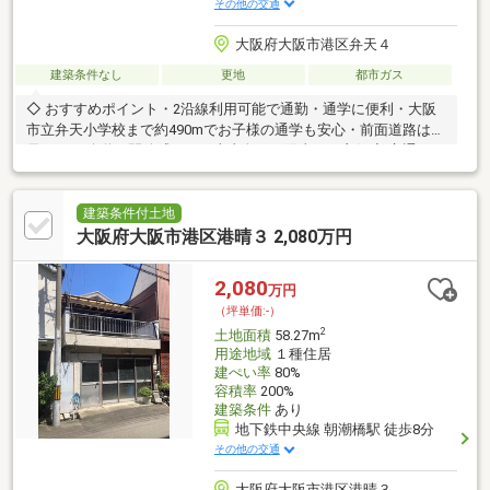
その他の交通
大阪府大阪市港区弁天４
建築条件なし
更地
都市ガス
◇ おすすめポイント・2沿線利用可能で通勤・通学に便利・大阪
市立弁天小学校まで約490mでお子様の通学も安心・前面道路は幅
員6.0mの公道で開放感あり・南東向きで陽当たり良好◇ 交通アク
セス・JR大阪環状線「弁天町」駅 徒歩7分・大阪メトロ中央線
「弁天町」駅 徒歩8分◇ 周辺環境（Life Information）・ロピア 大
阪ベイタワー店…徒歩4分（約250m）・セブンイレブン大阪弁天4
建築条件付土地
丁目店…徒歩1分（約70m）・大阪市立弁天小学校…徒歩7分（約
大阪府大阪市港区港晴３ 2,080万円
490m）・キリン堂弁天町店…徒歩4分（約300m）・ダイソー大阪
ベイタワー店…徒歩4分（約280m）
2,080
万円
（坪単価:-）
2
土地面積
58.27m
用途地域
１種住居
建ぺい率
80%
容積率
200%
建築条件
あり
地下鉄中央線 朝潮橋駅 徒歩8分
その他の交通
大阪府大阪市港区港晴３