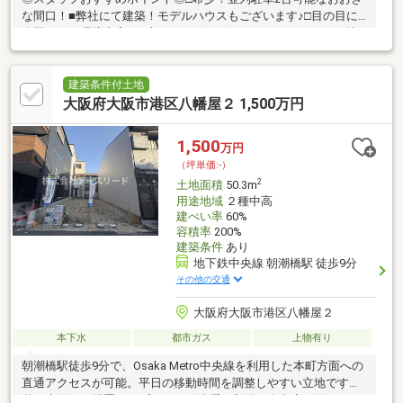
な間口！■弊社にて建築！モデルハウスもございます♪□目の目に
公園があり環境充実！■大きなリビングとルーフバルコニーが魅
力♪□周辺環境充実！小学校やスーパーも徒歩１０分圏内！■最寄
り駅まで徒歩５分♪□前面道路広々しており駐車もラクラク♪■住宅
ローンでお悩みの方もプロにお任せ下さい♪□７ARC公式LINEがで
建築条件付土地
きました！！SUUMOに載っていない物件も多数ございます。お
大阪府大阪市港区八幡屋２ 1,500万円
気軽に何でもお問い合わせください！Instagramも日々更新してお
ります♪♪詳しくは下記リンクからご覧ください！
1,500
万円
（坪単価:-）
2
土地面積
50.3m
用途地域
２種中高
建ぺい率
60%
容積率
200%
建築条件
あり
地下鉄中央線 朝潮橋駅 徒歩9分
その他の交通
大阪府大阪市港区八幡屋２
本下水
都市ガス
上物有り
朝潮橋駅徒歩9分で、Osaka Metro中央線を利用した本町方面への
直通アクセスが可能。平日の移動時間を調整しやすい立地です。2
階に水回りを配置したプランは、洗濯・入浴・身支度を同一フロ