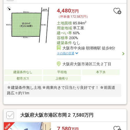
4,480
万円
（坪単価:172.58万円）
2
土地面積
85.84m
用途地域
準工業
建ぺい率
60%
容積率
200%
建築条件
なし
大阪市中央線 朝潮橋駅 徒歩8分
その他の交通
大阪府大阪市港区三先２丁目
建築条件なし
平坦地
本下水
都市ガス
上物有り
☆建築条件無し土地 ☆南東向きで日当たり良好です！ ☆前面道
路広々約11m
大阪府大阪市港区市岡２ 7,580万円
7,580
万円