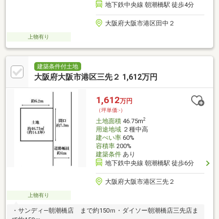
地下鉄中央線 朝潮橋駅 徒歩4分
大阪府大阪市港区田中２
上物有り
建築条件付土地
大阪府大阪市港区三先２ 1,612万円
1,612
万円
（坪単価:-）
2
土地面積
46.75m
用途地域
２種中高
建ぺい率
60%
容積率
200%
建築条件
あり
地下鉄中央線 朝潮橋駅 徒歩6分
大阪府大阪市港区三先２
上物有り
・サンディ―朝潮橋店 まで約150ｍ・ダイソー朝潮橋店三先店ま