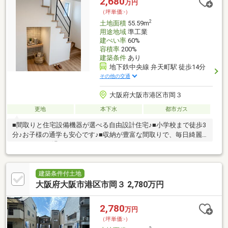
2,680
万円
（坪単価:-）
2
土地面積
55.59m
用途地域
準工業
建ぺい率
60%
容積率
200%
建築条件
あり
地下鉄中央線 弁天町駅 徒歩14分
その他の交通
大阪府大阪市港区市岡３
更地
本下水
都市ガス
■間取りと住宅設備機器が選べる自由設計住宅♪■小学校まで徒歩3
分♪お子様の通学も安心です♪■収納が豊富な間取りで、毎日綺麗
にスッキリお過ごしいただけます♪
建築条件付土地
大阪府大阪市港区市岡３ 2,780万円
2,780
万円
（坪単価:-）