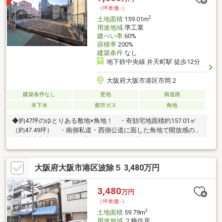
（坪単価:-）
2
土地面積
159.01m
用途地域
準工業
建ぺい率
60%
容積率
200%
建築条件
なし
地下鉄中央線 弁天町駅 徒歩12分
大阪府大阪市港区市岡２
建築条件なし
更地
南道路
本下水
都市ガス
角地
◆約47坪のゆとりある敷地×角地！ ・有効宅地面積約157.01㎡
（約47.49坪） ・南側私道・西側公道に面した角地で開放感のあ
る敷地◆都心アクセスと暮らしやすさを両立！ ・Osaka Metro
中央線・JR大阪環状線「弁天町」駅が利用可能 ・大阪市内各方
面へのアクセス良好 ・スーパー・コンビニなど買物施設が徒歩
大阪府大阪市港区波除５ 3,480万円
圏内◆住宅用地など幅広くご検討いただけます！ ・都市近郊な
らではの利便性と暮らしやすさが魅力※本物件の現況はコインパ
ーキング跡地です。従前は地番2-6と一体でコインパーキングとし
3,480
万円
て運営されていたため、現況の土地形状は地番2-6と一体となって
（坪単価:-）
おります。
2
土地面積
59.79m
用途地域
２種住居