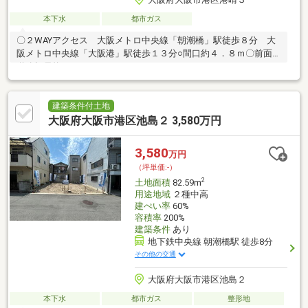
本下水
都市ガス
〇２WAYアクセス 大阪メトロ中央線「朝潮橋」駅徒歩８分 大
阪メトロ中央線「大阪港」駅徒歩１３分○間口約４．８ｍ〇前面
道路幅員約６．０ｍ
建築条件付土地
大阪府大阪市港区池島２ 3,580万円
3,580
万円
（坪単価:-）
2
土地面積
82.59m
用途地域
２種中高
建ぺい率
60%
容積率
200%
建築条件
あり
地下鉄中央線 朝潮橋駅 徒歩8分
その他の交通
大阪府大阪市港区池島２
本下水
都市ガス
整形地