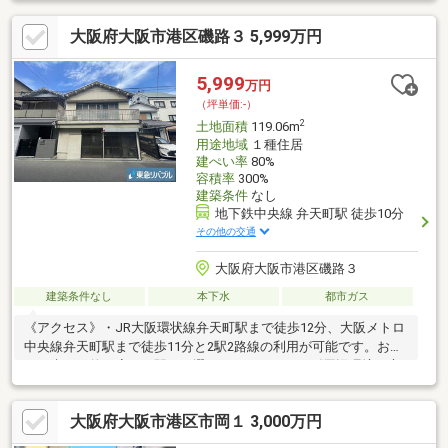
大阪府大阪市港区磯路３ 5,999万円
5,999
万円
（坪単価:-）
2
土地面積
119.06m
用途地域
１種住居
建ぺい率
80%
容積率
300%
建築条件
なし
地下鉄中央線 弁天町駅 徒歩10分
その他の交通
大阪府大阪市港区磯路３
建築条件なし
本下水
都市ガス
《アクセス》・JR大阪環状線弁天町駅まで徒歩12分、大阪メトロ
中央線弁天町駅まで徒歩11分と2駅2路線の利用が可能です。お出
かけ先や目的に応じて駅をお選びいただけます。《周辺環境・立
地条件等》・現地は、みなと通りから1本入ったところに立地。現
地周辺は閑静な住宅地が広がっています。・土地面積119.06㎡の
大阪府大阪市港区市岡１ 3,000万円
整形地です。《道路・方位等》・前面道路はゆとりある6.0m幅員
の道路です。・前面道路との高低差はありません。