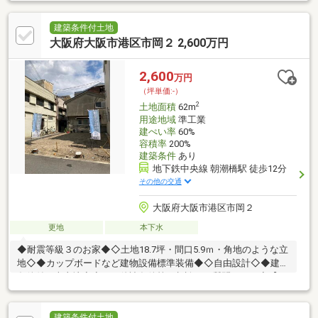
建築条件付土地
大阪府大阪市港区市岡２ 2,600万円
2,600
万円
（坪単価:-）
2
土地面積
62m
用途地域
準工業
建ぺい率
60%
容積率
200%
建築条件
あり
地下鉄中央線 朝潮橋駅 徒歩12分
その他の交通
大阪府大阪市港区市岡２
更地
本下水
◆耐震等級３のお家◆◇土地18.7坪・間口5.9ｍ・角地のような立
地◇◆カップボードなど建物設備標準装備◆◇自由設計◇◆建築
条件付き売土地◆◇その他諸条件等ご相談、ご質問下さい◇【ご
返済例】物件価格／４，５８０万円 頭金０円。ボーナス払いな
し。 月々のお支払額 １１３，１２１円借入金／４，５
８０万円 金利/０．８７５％ 借入期間/４０年住宅ローンにつ
建築条件付土地