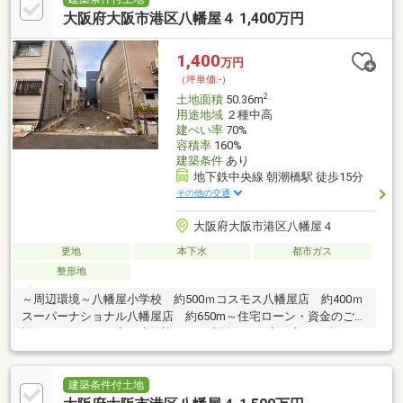
いてお悩みの方もお任せください。
大阪府大阪市港区八幡屋４ 1,400万円
1,400
万円
（坪単価:-）
2
土地面積
50.36m
用途地域
２種中高
建ぺい率
70%
容積率
160%
建築条件
あり
地下鉄中央線 朝潮橋駅 徒歩15分
その他の交通
大阪府大阪市港区八幡屋４
更地
本下水
都市ガス
整形地
～周辺環境～八幡屋小学校 約500ｍコスモス八幡屋店 約400ｍ
スーパーナショナル八幡屋店 約650m～住宅ローン・資金のご相
談をしたいという方も大歓迎～・お支払いが不安な方・頭金のご
準備に不安のある方・勤続年数など審査に不安がある方・お借入
れがある方（お車/カード/キャッシング/リボ）等・他社様で住宅
ローンが難しいと言われた方お気軽にご連絡、ご相談くださいま
建築条件付土地
せ！※SUUMOの予約システム上、ご予約いただいたお時間からご