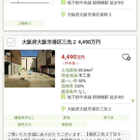
地下鉄中央線 朝潮橋駅 徒歩9分
大阪府大阪市港区港晴３
上物有り
大阪府大阪市港区三先２ 4,490万円
4,490
万円
（坪単価:-）
2
土地面積
85.84m
用途地域
準工業
建ぺい率
60%
容積率
200%
建築条件
なし
地下鉄中央線 朝潮橋駅 徒歩9分
大阪府大阪市港区三先２
建築条件なし
更地
本下水
都市ガス
整形地
ご覧いただき誠にありがとうございます。【港区三先２丁目５－