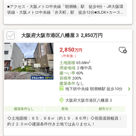
■アクセス・大阪メトロ中央線「朝潮橋」駅 徒歩9分・JR大阪環
状線・大阪メトロ中央線「弁天町」駅 徒歩12分■3LDK+カース
ペース1台分の建物プラン例あり(車種による)◎・LDKはゆったり
約19.5帖！・外からの視線が気にならずに、ゆったりと過ごせる2
階リビング。・ご家族のコミュニケーション弾む対面式キッチン
大阪府大阪市港区八幡屋３ 2,850万円
&リビング階段。・2・3階にバルコニー付き。■床・クロスカラー
はもちろん、水廻り設備や外壁・建具までお好みで選べます。■
周辺環境・セブンイレブン大阪夕凪1丁目店 徒歩3分・MEGAド
2,850
万円
ン・キホーテ弁天町店 徒歩1分・弁天小学校 徒歩4分・市岡中
（坪単価:-）
学校 徒歩10分
2
土地面積
65.68m
用途地域
２種中高
建ぺい率
60%
容積率
200%
建築条件
なし
地下鉄中央線 朝潮橋駅 徒歩10分
大阪府大阪市港区八幡屋３
建築条件なし
更地
都市ガス
◇土地面積：６５．６８㎡（約１９．８６坪）◇前面道路幅員：
約２２.０ｍ◇建築条件付き土地ではありません！