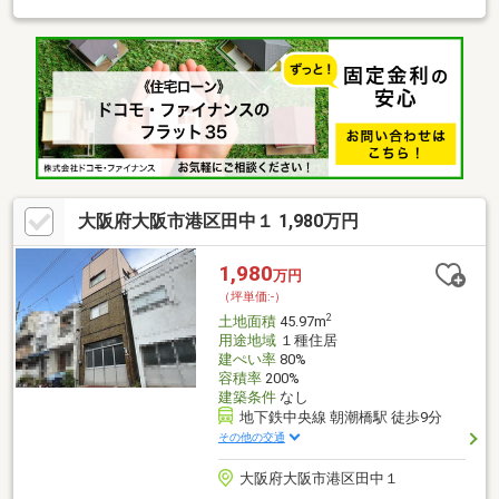
アで行えるため、在宅時間を効率的に使いやすい構成。3LDKの間
取りは在宅ワークや趣味のスペースとしても活用しやすく、生活
スタイルに合わせた使い方ができます。周辺には日常利用しやす
い店舗が揃い、無理のない生活動線を求める方に適した住まいで
す。
大阪府大阪市港区田中１ 1,980万円
1,980
万円
（坪単価:-）
2
土地面積
45.97m
用途地域
１種住居
建ぺい率
80%
容積率
200%
建築条件
なし
地下鉄中央線 朝潮橋駅 徒歩9分
その他の交通
大阪府大阪市港区田中１