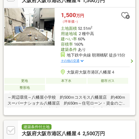
大阪府大阪市港区八幡屋４ 1,500万円
変更のご相談をさせていただく場合がございます。ご了承よろし
くお願いいたします。
1,500
万円
（坪単価:-）
2
土地面積
52.51m
用途地域
２種中高
建ぺい率
60%
容積率
160%
建築条件
あり
地下鉄中央線 朝潮橋駅 徒歩15分
その他の交通
大阪府大阪市港区八幡屋４
更地
本下水
都市ガス
整形地
～周辺環境～八幡屋小学校 約500ｍコスモス八幡屋店 約400ｍ
スーパーナショナル八幡屋店 約650m～住宅ローン・資金のご相
談をしたいという方も大歓迎～・お支払いが不安な方・頭金のご
準備に不安のある方・勤続年数など審査に不安がある方・お借入
れがある方（お車/カード/キャッシング/リボ）等・他社様で住宅
ローンが難しいと言われた方お気軽にご連絡、ご相談くださいま
建築条件付土地
せ！※SUUMOの予約システム上、ご予約いただいたお時間からご
大阪府大阪市港区八幡屋４ 2,500万円
変更のご相談をさせていただく場合がございます。ご了承よろし