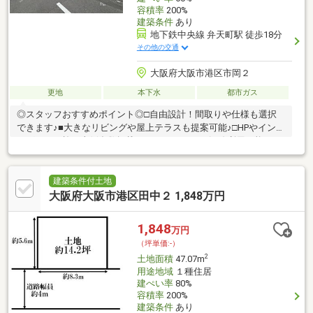
容積率
200%
建築条件
あり
地下鉄中央線 弁天町駅 徒歩18分
その他の交通
大阪府大阪市港区市岡２
更地
本下水
都市ガス
◎スタッフおすすめポイント◎□自由設計！間取りや仕様も選択
できます♪■大きなリビングや屋上テラスも提案可能♪□HPやインス
タグラムに施工事例多数掲載しております♪■３沿線利用可能でア
クセス便利♪□並列駐車２台も可能！こだわりをお聞かせください
♪■周辺お買い物施設多数♪□三先幼稚園♪磯路小学校♪港南中学校♪■
住宅ローンでお悩みの方もプロにお任せ下さい♪□７ARC公式LINE
建築条件付土地
ができました！！SUUMOに載っていない物件も多数ございま
大阪府大阪市港区田中２ 1,848万円
す。お気軽に何でもお問い合わせください！Instagramも日々更新
しております♪♪詳しくは下記リンクからご覧ください！
1,848
万円
（坪単価:-）
2
土地面積
47.07m
用途地域
１種住居
建ぺい率
80%
容積率
200%
建築条件
あり