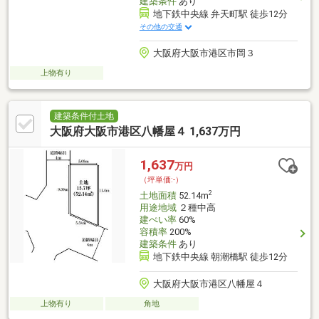
建築条件
あり
地下鉄中央線 弁天町駅 徒歩12分
その他の交通
大阪府大阪市港区市岡３
上物有り
建築条件付土地
大阪府大阪市港区八幡屋４ 1,637万円
1,637
万円
（坪単価:-）
2
土地面積
52.14m
用途地域
２種中高
建ぺい率
60%
容積率
200%
建築条件
あり
地下鉄中央線 朝潮橋駅 徒歩12分
大阪府大阪市港区八幡屋４
上物有り
角地