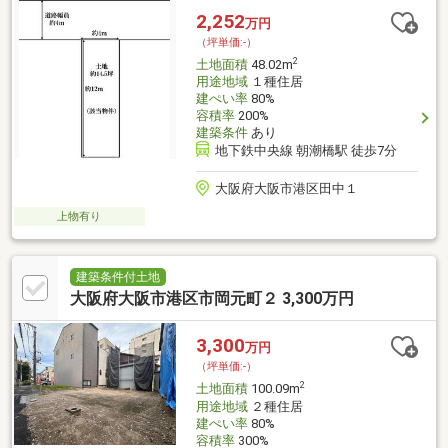
2,252
万円
（坪単価:-）
2
土地面積
48.02m
用途地域
１種住居
建ぺい率
80%
容積率
200%
建築条件
あり
地下鉄中央線 朝潮橋駅 徒歩7分
大阪府大阪市港区田中１
上物有り
建築条件付土地
大阪府大阪市港区市岡元町２ 3,300万円
3,300
万円
（坪単価:-）
2
土地面積
100.09m
用途地域
２種住居
建ぺい率
80%
容積率
300%