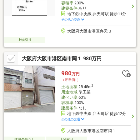
容積率
200%
建築条件
あり
地下鉄中央線 弁天町駅 徒歩11分
その他の交通
大阪府大阪市港区弁天３
上物有り
大阪府大阪市港区南市岡１ 980万円
980
万円
（坪単価:-）
2
土地面積
28.48m
用途地域
準工業
建ぺい率
60%
容積率
200%
建築条件
なし
地下鉄中央線 弁天町駅 徒歩12分
その他の交通
大阪府大阪市港区南市岡１
建築条件なし
上物有り