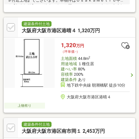
９付近土地】でございます。本物件はＯｓａｋａＭｅｔｒｏ中央
線【朝潮橋駅】より徒歩９分に位置しております。本町・心斎橋
へ乗り換え無しのダイレクトアクセスが可能です。周辺にはスー
パーや公園など施設も整っております。建築条件もありませんの
でお好みのハウスメーカー様にてご検討可能でございます。本物
建築条件付土地
件につきましては下記までお問い合わせを下さいませ。株式会社
大阪府大阪市港区港晴４ 1,320万円
ＢｌｕｅＳｔａｒｓＴＥＬ：０７２－４２５－８５７９
1,320
万円
（坪単価:-）
2
土地面積
44.8m
用途地域
１種住居
建ぺい率
80%
容積率
200%
建築条件
あり
地下鉄中央線 朝潮橋駅 徒歩10分
大阪府大阪市港区港晴４
上物有り
建築条件付土地
大阪府大阪市港区南市岡１ 2,453万円