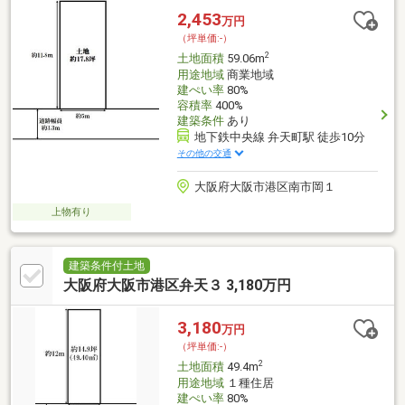
2,453
万円
（坪単価:-）
2
土地面積
59.06m
用途地域
商業地域
建ぺい率
80%
容積率
400%
建築条件
あり
地下鉄中央線 弁天町駅 徒歩10分
その他の交通
大阪府大阪市港区南市岡１
上物有り
建築条件付土地
大阪府大阪市港区弁天３ 3,180万円
3,180
万円
（坪単価:-）
2
土地面積
49.4m
用途地域
１種住居
建ぺい率
80%