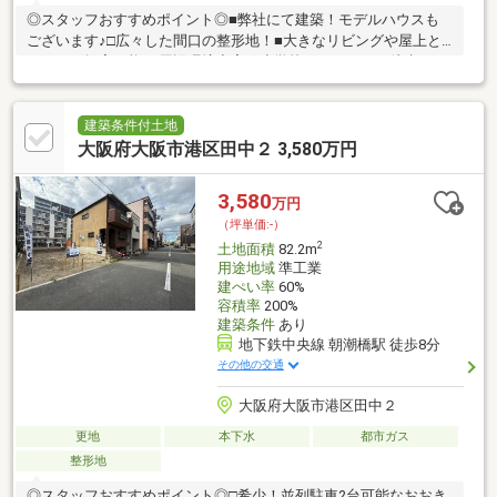
◎スタッフおすすめポイント◎■弊社にて建築！モデルハウスも
ございます♪□広々した間口の整形地！■大きなリビングや屋上と
テラスも提案可能♪□周辺環境充実！小学校やスーパーも徒歩１０
分圏内！■２沿線利用可能でどこへ行くのも便利♪□駐車２台も可
能！こだわりをお聞かせください♪■住宅ローンでお悩みの方もプ
ロにお任せ下さい♪□７ARC公式LINEができました！！SUUMOに
建築条件付土地
載っていない物件も多数ございます。お気軽に何でもお問い合わ
大阪府大阪市港区田中２ 3,580万円
せください！Instagramも日々更新しております♪♪詳しくは下記リ
ンクからご覧ください！
3,580
万円
（坪単価:-）
2
土地面積
82.2m
用途地域
準工業
建ぺい率
60%
容積率
200%
建築条件
あり
地下鉄中央線 朝潮橋駅 徒歩8分
その他の交通
大阪府大阪市港区田中２
更地
本下水
都市ガス
整形地
◎スタッフおすすめポイント◎□希少！並列駐車2台可能なおおき