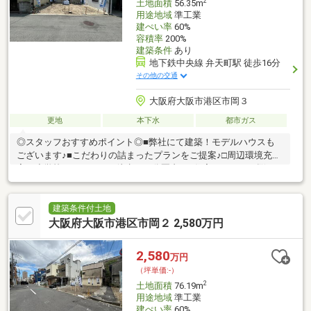
2
土地面積
56.35m
用途地域
準工業
建ぺい率
60%
容積率
200%
建築条件
あり
地下鉄中央線 弁天町駅 徒歩16分
その他の交通
大阪府大阪市港区市岡３
更地
本下水
都市ガス
◎スタッフおすすめポイント◎■弊社にて建築！モデルハウスも
ございます♪■こだわりの詰まったプランをご提案♪□周辺環境充
実！小学校やスーパーも徒歩１０分圏内！■住宅ローンでお悩み
の方もプロにお任せ下さい♪スーパー 食品館アポロ南市岡店 徒
歩６分小学校 大阪市立市岡小学校 徒歩６分中学校 大阪市立
市岡中学校 徒歩１１分□７ARC公式LINEができました！！
建築条件付土地
SUUMOに載っていない物件も多数ございます。お気軽に何でも
大阪府大阪市港区市岡２ 2,580万円
お問い合わせください！Instagramも日々更新しております♪♪詳し
くは下記リンクからご覧ください！
2,580
万円
（坪単価:-）
2
土地面積
76.19m
用途地域
準工業
建ぺい率
60%