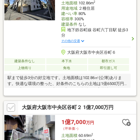
2
土地面積
102.86m
用途地域
２種住居
建ぺい率
80%
容積率
300%
建築条件
なし
地下鉄谷町線 谷町六丁目駅 徒歩3
分
その他の交通
大阪府大阪市中央区谷町６
建築条件なし
本下水
都市ガス
上物有り
角地
即引渡し可
駅まで徒歩3分の好立地です。土地面積は102.86㎡(公簿)ありま
す。快適な環境の整った、好条件のこちらの土地は1億6500万円
です。新しい住まいをお考えの方に、好条件の住宅用地はこちら
です。傾斜地より建築が楽な平坦地です。目立ちやすい角地なの
で、安心して生活をおくることができます。土地購入をお考えの
大阪府大阪市中央区谷町２ 1億7,000万円
方にイチオシの売地がこちらです。
1億7,000
万円
（坪単価:-）
2
土地面積
60.69m