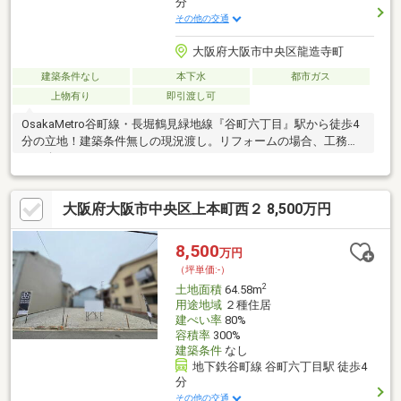
分
その他の交通
大阪府大阪市中央区龍造寺町
建築条件なし
本下水
都市ガス
上物有り
即引渡し可
OsakaMetro谷町線・長堀鶴見緑地線『谷町六丁目』駅から徒歩4
分の立地！建築条件無しの現況渡し。リフォームの場合、工務店
ご紹介できます！
大阪府大阪市中央区上本町西２ 8,500万円
8,500
万円
（坪単価:-）
2
土地面積
64.58m
用途地域
２種住居
建ぺい率
80%
容積率
300%
建築条件
なし
地下鉄谷町線 谷町六丁目駅 徒歩4
分
その他の交通