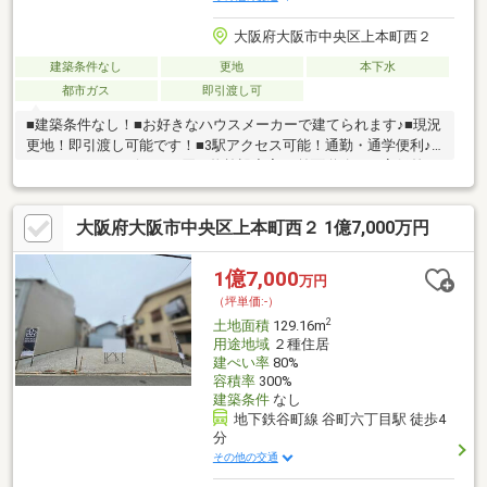
大阪府大阪市中央区上本町西２
建築条件なし
更地
本下水
都市ガス
即引渡し可
■建築条件なし！■お好きなハウスメーカーで建てられます♪■現況
更地！即引渡し可能です！■3駅アクセス可能！通勤・通学便利♪■
スーパーやコンビニなど買い物施設充実♪■前面道路との高低差が
なく、車の出入りもスムーズ♪■建物参考プラン掲載してます！
【安心＆便利！充実のアフターサポート＆送迎サービス】◆◇自
大阪府大阪市中央区上本町西２ 1億7,000万円
社施工もしているので入居後のリフォーム工事やメンテナンスも
安く早くご提案可能です！◆◇ご自宅や最寄り駅から物件まで無
料送迎が可能です。どうぞお気軽にご相談ください！
1億7,000
万円
（坪単価:-）
2
土地面積
129.16m
用途地域
２種住居
建ぺい率
80%
容積率
300%
建築条件
なし
地下鉄谷町線 谷町六丁目駅 徒歩4
分
その他の交通