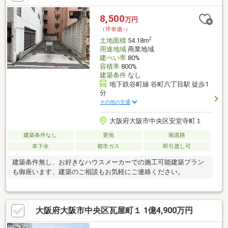
8,500
万円
（坪単価:-）
2
土地面積
54.18m
用途地域
商業地域
建ぺい率
80%
容積率
800%
建築条件
なし
地下鉄谷町線 谷町六丁目駅 徒歩1
分
その他の交通
大阪府大阪市中央区安堂寺町１
建築条件なし
更地
南道路
本下水
都市ガス
即引渡し可
建築条件無し、お好きなハウスメーカーでの施工可能建築プラン
も御座います、建築のご相談もお気軽にご連絡ください。
大阪府大阪市中央区瓦屋町１ 1億4,900万円