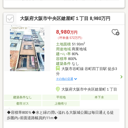
2.09㎡＊私道負担：約26.58㎡ ＊前面道路：約3.6ｍ(西向き) ＊
更地 ＊確定測量済み■周辺環境＊ライフ空堀店まで約240ｍ(徒歩
約3分) ＊空堀商店街まで約60ｍ(徒歩約1分)＊セブンイレブン大
大阪府大阪市中央区鎗屋町１丁目 8,980万円
阪谷町7丁目店まで約240ｍ(徒歩約3分) ＊ファミリーマート谷町
七丁目店まで約290ｍ(徒歩約4分)＊大阪市立中央小学校まで約420
ｍ(徒歩約6分) ＊大阪市立上町中学校まで約620ｍ(徒歩約8分)■
8,980
万円
交通アクセス大阪メトロ谷町線「谷町六丁目」駅まで約徒歩5分
（坪単価:572万円）
2
土地面積
51.93m
用途地域
商業地域
建ぺい率
80%
容積率
800%
建築条件
なし
大阪市谷町線 谷町四丁目駅 徒歩3
分
その他の交通
大阪府大阪市中央区鎗屋町１丁目
建築条件なし
平坦地
本下水
都市ガス
上物有り
◆容積率800％◆水と緑の潤い溢れる大阪城公園は毎日通える徒
歩圏内♪前面道路幅員約11ｍ◆