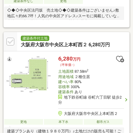
建築条件なし
更地
◇◆◇中央区法円坂 売土地◇◆◇建築条件はございません♪敷
地広々約66.7坪！人気の中央区アドレス♪スーモに掲載していない
売地・戸建・民泊・収益マンション情報掲載中♪ →
https://www.grace-h.jp/更地渡し、前道６ｍ以上、建築条件なし
☆グレースハウジングは大阪心斎橋の不動産業者です。戸建て用
地、中古戸建て、新 築一戸建てからマンションや工場、倉庫、ビ
建築条件付土地
ルまで、不動産購入、売却の事なら何でもご相談下さい☆
大阪府大阪市中央区上本町西２ 6,280万円
6,280
万円
（坪単価:-）
2
土地面積
87.58m
用途地域
２種住居
建ぺい率
80%
容積率
300%
建築条件
あり
地下鉄谷町線 谷町六丁目駅 徒歩2
分
大阪府大阪市中央区上本町西２
更地
本下水
都市ガス
建築プランあり（建物１９８０万円）♪土地だけの販売も可能！ご