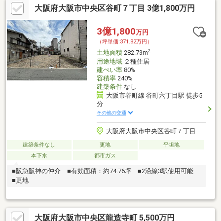
大阪府大阪市中央区谷町７丁目 3億1,800万円
3億1,800
万円
（坪単価:371.82万円）
2
土地面積
282.73m
用途地域
２種住居
建ぺい率
80%
容積率
240%
建築条件
なし
大阪市谷町線 谷町六丁目駅 徒歩5
分
その他の交通
大阪府大阪市中央区谷町７丁目
建築条件なし
更地
平坦地
本下水
都市ガス
■阪急阪神の仲介 ■有効面積：約74.76坪 ■2沿線3駅使用可能
■更地
大阪府大阪市中央区龍造寺町 5,500万円