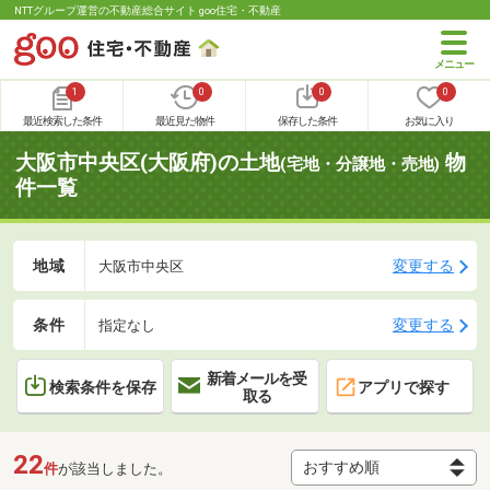
NTTグループ運営の不動産総合サイト goo住宅・不動産
1
0
0
0
最近検索した条件
最近見た物件
保存した条件
お気に入り
大阪市中央区(大阪府)の土地
物
(宅地・分譲地・売地)
件一覧
地域
変更する
大阪市中央区
条件
変更する
指定なし
新着メールを受
検索条件を保存
アプリで探す
取る
22
件
が該当しました。