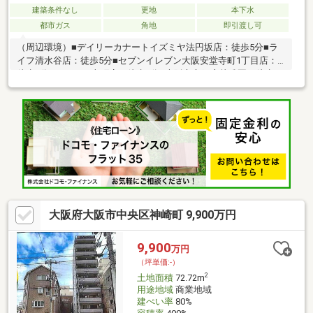
建築条件なし
更地
本下水
都市ガス
角地
即引渡し可
（周辺環境）■デイリーカナートイズミヤ法円坂店：徒歩5分■ラ
イフ清水谷店：徒歩5分■セブンイレブン大阪安堂寺町1丁目店：
徒歩3分■ローソン上町店：徒歩3分■大阪市立銅座幼稚園：徒歩4
分■あゆみ東保育園：徒歩3分■谷町中央保育園：徒歩6分■エディ
オンおおさかでんき上町台店：徒歩3分■独立行政法人国立病院機
構大阪医療センター：徒歩11分■銅座公園：徒歩３分■広小路公
園：徒歩７分
大阪府大阪市中央区神崎町 9,900万円
9,900
万円
（坪単価:-）
2
土地面積
72.72m
用途地域
商業地域
建ぺい率
80%