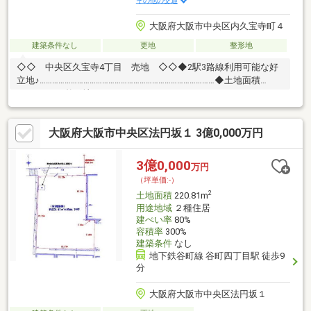
その他の交通
大阪府大阪市中央区内久宝寺町４
建築条件なし
更地
整形地
◇◇ 中央区久宝寺4丁目 売地 ◇◇◆2駅3路線利用可能な好
立地♪…………………………………………………………………………◆土地面積
186.91m2の整形地…………………………………………………………………………
◆建蔽率80％ 容積率400％
………………………………………………………………………… 前面道路も広く、多
大阪府大阪市中央区法円坂１ 3億0,000万円
彩な用途にて検討可能です♪■建築条件なし ■戸建ての他、ビル
等も検討可能です♪…………………………………………………………………………
3億0,000
万円
（坪単価:-）
2
土地面積
220.81m
用途地域
２種住居
建ぺい率
80%
容積率
300%
建築条件
なし
地下鉄谷町線 谷町四丁目駅 徒歩9
分
大阪府大阪市中央区法円坂１