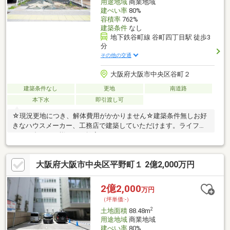
用途地域
商業地域
建ぺい率
80%
容積率
762%
建築条件
なし
地下鉄谷町線 谷町四丁目駅 徒歩3
分
その他の交通
大阪府大阪市中央区谷町２
建築条件なし
更地
南道路
本下水
即引渡し可
☆現況更地につき、解体費用がかかりません☆建築条件無しお好
きなハウスメーカー、工務店で建築していただけます。ライフプ
ランに合わせた様々なご提案をさせていただきますので、ぜひお
気軽にお問合せください。【アクセス】大阪市谷町線 谷町四丁目
駅 徒歩3分大阪市谷町線 天満橋駅 徒歩5分京阪電気鉄道京阪線 天
大阪府大阪市中央区平野町１ 2億2,000万円
満橋駅 徒歩7分【周辺施設】レジャー「大阪城」徒歩17分公共施
設「大阪府庁」徒歩6分公共施設「大阪市中央区役所」徒歩17分
大阪城公園の西側に位置します。コンビニ「ファミリーマート薬
2億2,000
万円
ヒグチ谷町二丁目店」まで徒歩1分の便利な立地です。
（坪単価:-）
2
土地面積
88.48m
用途地域
商業地域
建ぺい率
80%