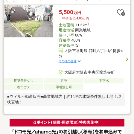
5,500
万円
（坪単価:254.05万円）
2
土地面積
71.57m
用途地域
商業地域
建ぺい率
80%
容積率
400%
建築条件
なし
大阪市谷町線 谷町六丁目駅 徒歩4
分
その他の交通
大阪府大阪市中央区龍造寺町
建築条件なし
更地
本下水
都市ガス
即引渡し可
■ウィル不動産販売■商業地域内｜約14坪の建築条件無し土地！現
状更地！