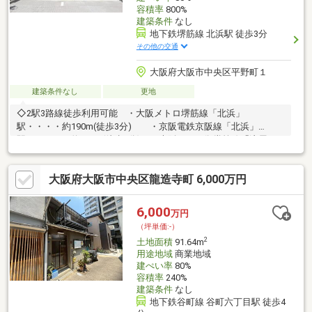
容積率
800%
建築条件
なし
地下鉄堺筋線 北浜駅 徒歩3分
その他の交通
大阪府大阪市中央区平野町１
建築条件なし
更地
◇2駅3路線徒歩利用可能 ・大阪メトロ堺筋線「北浜」
駅・・・・約190m(徒歩3分) ・京阪電鉄京阪線「北浜」
駅・・・・・約390m(徒歩5分) ・大阪メトロ御堂筋線「淀屋
橋」駅・・約700m(徒歩9分)◇公簿面積88.48㎡（約26.76坪）
大阪府大阪市中央区龍造寺町 6,000万円
6,000
万円
（坪単価:-）
2
土地面積
91.64m
用途地域
商業地域
建ぺい率
80%
容積率
240%
建築条件
なし
地下鉄谷町線 谷町六丁目駅 徒歩4