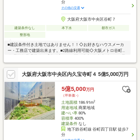
分
その他の交通
大阪府大阪市中央区谷町７
建築条件なし
本下水
都市ガス
整形地
■建設条件付き土地ではありません！！◇お好きなハウスメーカ
ー・工務店で建築出来ます。■2路線利用可能◇大阪メトロ谷町
線/長堀鶴見緑地線 「谷町六丁目」駅 徒歩5分◇大阪メトロ長
堀鶴見緑地線「松屋町」駅 徒歩7分■土地面接：公簿282.73㎡(約
85.5坪)■有効面積：約74.8坪■接道状況：西側/公道/幅員約3.6m■
大阪府大阪市中央区内久宝寺町４ 5億5,000万円
間口：約10.6m■更地渡し■ライフインフォメーション◇ライフ空
堀店・・・徒歩3分(約204m)◇セブンイレブン大阪谷町7丁目
店・・・徒歩3分(約215m)◇スギドラッグ瓦町店・・・徒歩6分
5億5,000
万円
(約458m)
（坪単価:-）
2
土地面積
186.91m
用途地域
商業地域
建ぺい率
80%
容積率
400%
建築条件
なし
地下鉄谷町線 谷町四丁目駅 徒歩7
分