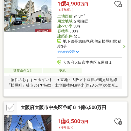
1億4,900
万円
（坪単価:-）
2
土地面積
94.8m
用途地域
２種住居
建ぺい率
80%
容積率
300%
建築条件
なし
地下鉄長堀鶴見緑地線 松屋町駅 徒
歩3分
その他の交通
大阪府大阪市中央区瓦屋町１
建築条件なし
更地
－物件のおすすめポイント－▼立地・大阪メトロ長堀鶴見緑地線
「松屋町」徒歩3分▼特徴・土地面積94.8平米(約28.67坪)の整形
地・前面道路は東側幅員約6m、間口約10.4m・お好きな建築会社
を選択可能・周辺には既に建物有、近隣状況を考慮した設計可能
▼周辺環境・スーパーサンコー空堀店 徒歩1分(約80m)※現状はコ
大阪府大阪市中央区谷町６ 1億6,500万円
インパーキングとして稼働中。引渡しまでに売主の責任と負担に
おいて解約(解約まで2か月要)※土地北側の一部は、北西側隣接地
所有者が通路として使用■ ご希望の住まい探しをお手伝いします
1億6,500
万円
━━━━━・・・物件の詳細・ご相談はお気軽にお問い合わせく
（坪単価:-）
ださい。