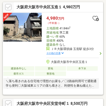
大阪府大阪市中央区玉造１ 4,980万円
4,980
万円
（坪単価:-）
2
土地面積
41.84m
用途地域
準工業
建ぺい率
60%
容積率
400%
建築条件
なし
ＪＲ大阪環状線 玉造駅 徒歩3分
その他の交通
大阪府大阪市中央区玉造１
建築条件なし
更地
本下水
都市ガス
整形地
＼落ち着きのある住宅地で理想のお家を／〇2路線利用可で通勤通
学も便利〇大阪城東エリアの落ち着きと、利便性を兼ね備えた環
境です！〇解体更地渡しのため解体費用不要〇スーパーや小学校
も近く生活利便性の良い立地いつでも現地ご案内可能です！資金
プランや建物のご相談等お気軽にお問い合わせください。経験豊
大阪府大阪市中央区安堂寺町１ 8,500万円
富なスタッフが親切丁寧にお答えいたします！