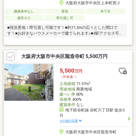
大阪府大阪市中央区上本町西２
建築条件なし
更地
本下水
都市ガス
即引渡し可
■現況更地！即引渡し可能です！■約11.3mの広々とした間口で
す！■お好きなハウスメーカーで建てられます♪■3駅アクセス可
能！通勤・通学便利♪■スーパーやコンビニなど買い物施設充実♪■
前面道路との高低差がなく、車の出入りもスムーズ♪ ＼参考プラ
ン掲載しております！／【安心＆便利！充実のアフターサポート
大阪府大阪市中央区龍造寺町 5,500万円
＆送迎サービス】◆◇自社施工もしているので入居後のリフォー
ム工事やメンテナンスも安く早くご提案可能です！◆◇ご自宅や
最寄り駅から物件まで無料送迎が可能です。どうぞお気軽にご相
5,500
万円
談ください！
（坪単価:-）
2
土地面積
71.57m
用途地域
商業地域
建ぺい率
80%
容積率
400%
建築条件
なし
地下鉄谷町線 谷町六丁目駅 徒歩5
分
その他の交通
大阪府大阪市中央区龍造寺町