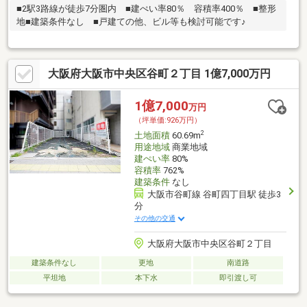
■2駅3路線が徒歩7分圏内 ■建ぺい率80％ 容積率400％ ■整形
地■建築条件なし ■戸建ての他、ビル等も検討可能です♪
大阪府大阪市中央区谷町２丁目 1億7,000万円
1億7,000
万円
（坪単価:926万円）
2
土地面積
60.69m
用途地域
商業地域
建ぺい率
80%
容積率
762%
建築条件
なし
大阪市谷町線 谷町四丁目駅 徒歩3
分
その他の交通
大阪府大阪市中央区谷町２丁目
建築条件なし
更地
南道路
平坦地
本下水
即引渡し可