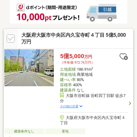
大阪府大阪市中央区内久宝寺町４丁目 5億5,000
万円
5億5,000
万円
（坪単価:972.76万円）
2
土地面積
186.91m
用途地域
商業地域
建ぺい率
80%
容積率
400%
建築条件
なし
大阪市谷町線 谷町四丁目駅 徒歩7
分
その他の交通
大阪府大阪市中央区内久宝寺町４
丁目
建築条件なし
更地