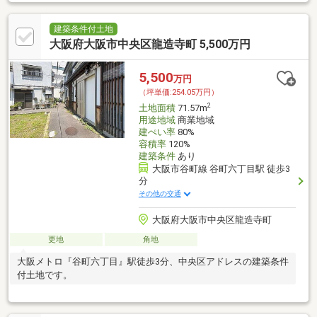
建築条件付土地
大阪府大阪市中央区龍造寺町 5,500万円
5,500
万円
（坪単価:254.05万円）
2
土地面積
71.57m
用途地域
商業地域
建ぺい率
80%
容積率
120%
建築条件
あり
大阪市谷町線 谷町六丁目駅 徒歩3
分
その他の交通
大阪府大阪市中央区龍造寺町
更地
角地
大阪メトロ『谷町六丁目』駅徒歩3分、中央区アドレスの建築条件
付土地です。