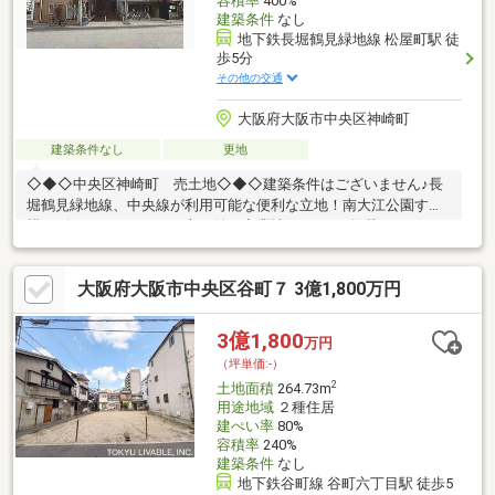
容積率
400%
建築条件
なし
地下鉄長堀鶴見緑地線 松屋町駅 徒
歩5分
その他の交通
大阪府大阪市中央区神崎町
建築条件なし
更地
◇◆◇中央区神崎町 売土地◇◆◇建築条件はございません♪長
堀鶴見緑地線、中央線が利用可能な便利な立地！南大江公園すぐ
横のビルやマンションが立ち並ぶ商業地♪スーモに掲載していない
売地・戸建・民泊・収益マンション情報掲載中♪ →
https://www.grace-h.jp/２沿線以上利用可、更地渡し、前道６ｍ以
大阪府大阪市中央区谷町７ 3億1,800万円
上、建築条件なし☆グレースハウジングは大阪心斎橋の不動産業
者です。戸建て用地、中古戸建て、新 築一戸建てからマンション
や工場、倉庫、ビルまで、不動産購入、売却の事なら何でもご相
3億1,800
万円
談下さい☆
（坪単価:-）
2
土地面積
264.73m
用途地域
２種住居
建ぺい率
80%
容積率
240%
建築条件
なし
地下鉄谷町線 谷町六丁目駅 徒歩5