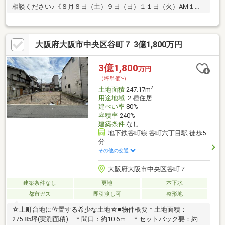
相談ください♪《８月８日（土）９日（日）１１日（火）AM１０
時～PM１７時まで》現地見学会開催♪【要予約】お問い合わせお
待ちしております♪◎中央区に一戸建登場！◎駅近徒歩2分！忙し
い朝も大助かり♪◎何かと便利な空堀商店街入り口まで徒歩1分
大阪府大阪市中央区谷町７ 3億1,800万円
♪◎空堀桃谷公園すぐ近く♪◎幼稚園、学校、病院など必要な施設
は全て徒歩圏内♪◎建築プランは広々4LDK、圧巻の12帖洋室にリ
ビングも20帖あるゆとりの間取り♪◎二世帯や民泊プランもご用
3億1,800
万円
意♪☆☆不動産購入、売却の事なら何でもグレースハウジングに
（坪単価:-）
ご相談下さい☆☆
2
土地面積
247.17m
用途地域
２種住居
建ぺい率
80%
容積率
240%
建築条件
なし
地下鉄谷町線 谷町六丁目駅 徒歩5
分
その他の交通
大阪府大阪市中央区谷町７
建築条件なし
更地
本下水
都市ガス
即引渡し可
整形地
☆上町台地に位置する希少な土地☆■物件概要＊土地面積：
275.85坪(実測面積) ＊間口：約10.6ｍ ＊セットバック要：約