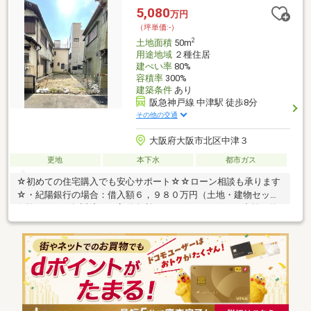
5,080
万円
（坪単価:-）
2
土地面積
50m
用途地域
２種住居
建ぺい率
80%
容積率
300%
建築条件
あり
阪急神戸線 中津駅 徒歩8分
その他の交通
大阪府大阪市北区中津３
更地
本下水
都市ガス
☆初めての住宅購入でも安心サポート☆☆ローン相談も承ります
☆・紀陽銀行の場合：借入額６，９８０万円（土地・建物セット
価格）・４０年返済 ・変動金利０．８４％→月々のお支払い約
１７万円台！◇◆物件のおすすめポイント◆◇☆中津駅まで徒歩
8分、梅田までも歩ける利便性抜群の立地！☆小学校徒歩５分圏
内の為、小さなお子様も安心です！☆東向きバルコニーで朝日が
入り、気持ちよく一日を始められる住環境！☆キッチンパントリ
ー付きで食材や日用品の収納がしやすく家事効率アップ！大阪市
立中津小学校 徒歩３分(173M)大阪市立大淀中学校 徒歩１８分
(1400M)