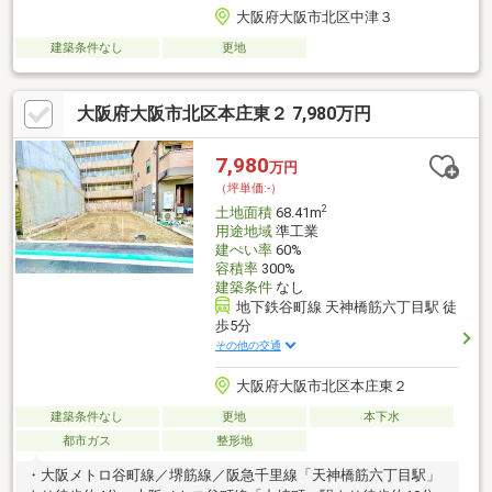
大阪府大阪市北区中津３
建築条件なし
更地
大阪府大阪市北区本庄東２ 7,980万円
7,980
万円
（坪単価:-）
2
土地面積
68.41m
用途地域
準工業
建ぺい率
60%
容積率
300%
建築条件
なし
地下鉄谷町線 天神橋筋六丁目駅 徒
歩5分
その他の交通
大阪府大阪市北区本庄東２
建築条件なし
更地
本下水
都市ガス
整形地
・大阪メトロ谷町線／堺筋線／阪急千里線「天神橋筋六丁目駅」