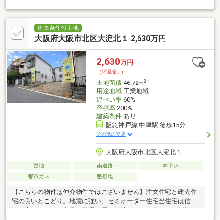
ー・コンビニが徒歩約5分圏内！◎ＪＲ大阪環状線『福島駅』徒歩
約13分、阪神『福島駅』、ＪＲ東西線『新福島駅』も徒歩圏内で
3線3駅利用可能！◎大淀小学校が目の前！浦江公園が徒歩約2分
建築条件付土地
で子育て環境も良好！
大阪府大阪市北区大淀北１ 2,630万円
2,630
万円
（坪単価:-）
2
土地面積
46.72m
用途地域
工業地域
建ぺい率
60%
容積率
200%
建築条件
あり
阪急神戸線 中津駅 徒歩15分
その他の交通
大阪府大阪市北区大淀北１
更地
南道路
本下水
都市ガス
整形地
【こちらの物件は仲介物件ではございません】注文住宅と建売住
宅の良いとこどり。地震に強い、セミオーダー住宅当住宅は信頼
性の高いメーカー商品を厳選地震の倒壊リスクに備えて、制振ダ
ンパーを標準装備水回りはパナソニックの製品から、外壁はケイ