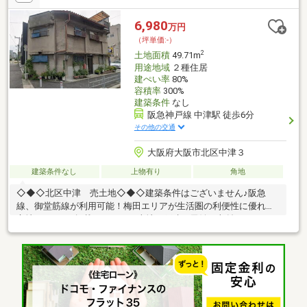
い合わせください。お待ちしております☆
6,980
万円
（坪単価:-）
2
土地面積
49.71m
用途地域
２種住居
建ぺい率
80%
容積率
300%
建築条件
なし
阪急神戸線 中津駅 徒歩6分
その他の交通
大阪府大阪市北区中津３
建築条件なし
上物有り
角地
◇◆◇北区中津 売土地◇◆◇建築条件はございません♪阪急
線、御堂筋線が利用可能！梅田エリアが生活圏の利便性に優れた
立地♪スーモに掲載していない売地・戸建・民泊・収益マンション
情報掲載中♪ → https://www.grace-h.jp/２沿線以上利用可、前
道６ｍ以上、角地、建築条件なし☆グレースハウジングは大阪心
斎橋の不動産業者です。戸建て用地、中古戸建て、新 築一戸建て
からマンションや工場、倉庫、ビルまで、不動産購入、売却の事
なら何でもご相談下さい☆