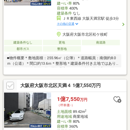
建ぺい率
80%
容積率
400%
建築条件
なし
ＪＲ東西線 大阪天満宮駅 徒歩3分
その他の交通
大阪府大阪市北区松ケ枝町
建築条件なし
更地
南道路
都市ガス
整形地
■物件概要＊敷地面積：255.96㎡（公簿）＊道路幅員：南側約8.0
ｍ（公道）＊間口約13.6ｍ＊整形地＊建築条件付き土地ではあり
ません＊２沿線利用可能■周辺環境＊ローソン松ケ枝町店まで約
160ｍ＊大阪市立堀川小学校まで約280ｍ＊グルメシティ南森町店
まで約300ｍ＊与力町公園まで約305ｍ＊天神橋筋商店街まで約
大阪府大阪市北区天満４ 1億7,550万円
370ｍ＊ライフ東天満店まで約485ｍ■交通アクセス＊JR東西線
「大阪天満宮」駅まで徒歩3分（約235ｍ）＊大阪メトロ谷町線
「南森町」駅まで徒歩6分（約480ｍ）
1億7,550
万円
（坪単価:-）
2
土地面積
89.42m
用途地域
商業地域
建ぺい率
80%
容積率
360%