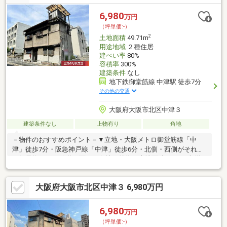
い。経験豊富な不動産のプロが、貴方にぴったりの不動産をお探
しします♪予算のご相談はもちろん、不動産購入にまつわる全てを
6,980
万円
おまかせください。
（坪単価:-）
2
土地面積
49.71m
用途地域
２種住居
建ぺい率
80%
容積率
300%
建築条件
なし
地下鉄御堂筋線 中津駅 徒歩7分
その他の交通
大阪府大阪市北区中津３
建築条件なし
上物有り
角地
－物件のおすすめポイント－▼立地・大阪メトロ御堂筋線「中
津」徒歩7分・阪急神戸線「中津」徒歩6分・北側・西側がそれぞ
れ幅員約8.0mの公道に面する角地▼特徴・土地面積49.71平米(約
15.03坪)・建築条件付き宅地販売ではありません・お好きなハウ
スメーカーや工務店にて建築が可能・現況建物有、詳細はお問い
大阪府大阪市北区中津３ 6,980万円
合わせください▼周辺環境・ファミリーマート中津三丁目店 徒歩
5分(約340m)・スーパー「MISUGIYA＋豊崎店」徒歩13分(約
980m)■ ご希望の住まい探しをお手伝いします ━━━━━・・・
6,980
万円
物件の詳細・ご相談はお気軽にお問い合わせください。
（坪単価:-）