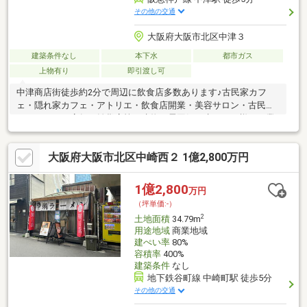
その他の交通
大阪府大阪市北区中津３
建築条件なし
本下水
都市ガス
上物有り
即引渡し可
中津商店街徒歩約2分で周辺に飲食店多数あります♪古民家カフ
ェ・隠れ家カフェ・アトリエ・飲食店開業・美容サロン・古民家
レストラン・店舗・雑貨店等、建物の雰囲気を生かした様々な業
態をご検討いただけます♪リノベーションで理想のお店作りも可
能！「この物件だからこそ実現できるお店をつくりたい」そんな
大阪府大阪市北区中崎西２ 1億2,800万円
思いをお持ちの方にぜひ一度ご覧いただきたい物件です。■アク
セス阪急神戸線「中津」駅 徒歩5分地下鉄御堂筋線「中津」駅
徒歩7分阪急神戸線「大阪梅田」駅 徒歩14分■古家付き土地（建
1億2,800
万円
築条件なし）■土地面積：約46.99m2
（坪単価:-）
2
土地面積
34.79m
用途地域
商業地域
建ぺい率
80%
容積率
400%
建築条件
なし
地下鉄谷町線 中崎町駅 徒歩5分
その他の交通