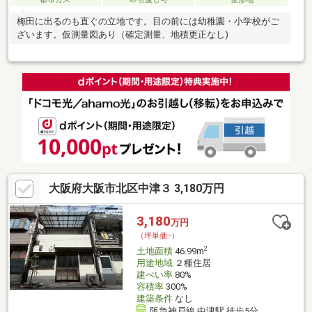
梅田に出るのも直ぐの立地です。目の前には幼稚園・小学校がご
ざいます。仮測量図あり（確定測量、地積更正なし)
大阪府大阪市北区中津３ 3,180万円
3,180
万円
（坪単価:-）
2
土地面積
46.99m
用途地域
２種住居
建ぺい率
80%
容積率
300%
建築条件
なし
阪急神戸線 中津駅 徒歩5分