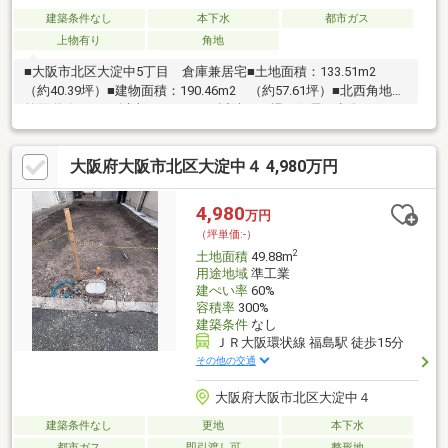
建築条件なし
本下水
都市ガス
上物有り
角地
■大阪市北区大淀中5丁目 倉庫兼居宅■土地面積：133.51m2
（約40.39坪）■建物面積：190.46m2 （約57.61坪）■北西角地■
前面道路は8.0ｍ以上あります。■近隣は工場と住居が点在するエ
リアです■ご内覧等、お気軽にご連絡下さい
大阪府大阪市北区大淀中４ 4,980万円
4,980
万円
（坪単価:-）
2
土地面積
49.88m
用途地域
準工業
建ぺい率
60%
容積率
300%
建築条件
なし
ＪＲ大阪環状線 福島駅 徒歩15分
その他の交通
大阪府大阪市北区大淀中４
建築条件なし
更地
本下水
都市ガス
即引渡し可
整形地