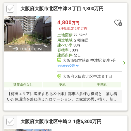
大阪府大阪市北区中津３丁目 4,800万円
4,800
万円
（坪単価:218.81万円）
2
土地面積
72.52m
用途地域
２種住居
建ぺい率
80%
容積率
300%
建築条件
なし
大阪市御堂筋線 中津駅 徒歩7分
その他の交通
大阪府大阪市北区中津３丁目
建築条件なし
更地
平坦地
【梅田エリアに隣接する北区中津】都市の多様な機能と、落ち着
いた住環境を兼ね備えたロケーション。ご家族の思い描く、新し
いライフスタイルのベースとなります。
大阪府大阪市北区中崎２ 1億6,800万円