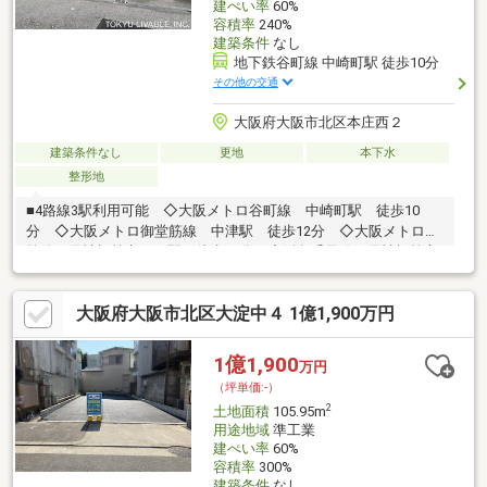
建ぺい率
60%
容積率
240%
建築条件
なし
地下鉄谷町線 中崎町駅 徒歩10分
その他の交通
大阪府大阪市北区本庄西２
建築条件なし
更地
本下水
整形地
■4路線3駅利用可能 ◇大阪メトロ谷町線 中崎町駅 徒歩10
分 ◇大阪メトロ御堂筋線 中津駅 徒歩12分 ◇大阪メトロ堺
筋線 天神橋筋六丁目駅 徒歩10分 ◇阪急千里線 天神橋筋六
丁目駅 徒歩10分■建築条件なし■お好きなハウスメーカ・工務店
で建築可能■間口 約10m■現況月極駐車場■ライフインフォメー
大阪府大阪市北区大淀中４ 1億1,900万円
ション ◇豊崎本庄小学校・・230m ◇豊崎中学校・・・
440m ◇ライフ本庄店・・・230m ◇ローソン大阪本庄東三丁
目店・・・140m ◇大阪本庄郵便局・・・280m ◇コーナ
1億1,900
万円
ン・・・150m ◇大阪市北区役所・・・1300m ◇本庄公
（坪単価:-）
園・・・320m
2
土地面積
105.95m
用途地域
準工業
建ぺい率
60%
容積率
300%
建築条件
なし