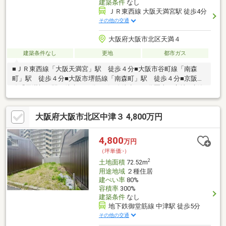
建築条件
なし
ＪＲ東西線 大阪天満宮駅 徒歩4分
その他の交通
大阪府大阪市北区天満４
建築条件なし
更地
都市ガス
■ＪＲ東西線「大阪天満宮」駅 徒歩４分■大阪市谷町線「南森
町」駅 徒歩４分■大阪市堺筋線「南森町」駅 徒歩４分■京阪本
線「天満橋」駅 徒歩１１分■３沿線徒歩１０分圏内の立地■建築
条件付き土地ではございません（お好きなメーカーにて建築可能
です）■東側公道幅員６．０ｍ
大阪府大阪市北区中津３ 4,800万円
4,800
万円
（坪単価:-）
2
土地面積
72.52m
用途地域
２種住居
建ぺい率
80%
容積率
300%
建築条件
なし
地下鉄御堂筋線 中津駅 徒歩5分
その他の交通