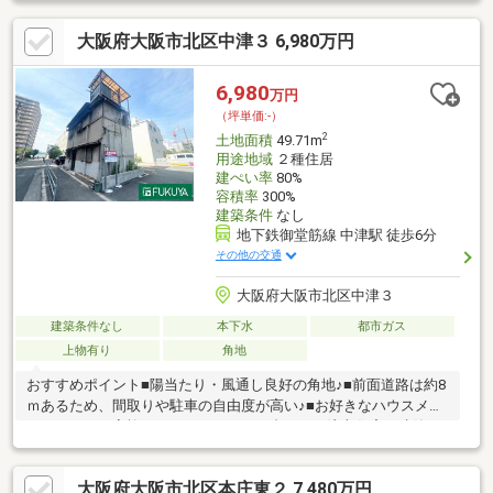
ミューのサイディングを採用し美観と耐久性を実現窓はLIXILの防
大阪府大阪市北区中津３ 6,980万円
火窓を採用し耐久、断熱性を確保建物プランは柔軟で間取りやカ
ラーの変更が可能でお好みに仕上げられます。お客様のご要望に
合わせた最高の住空間を提供します。資料のご請求を頂き次第、
6,980
万円
お電話等で一度ご連絡をさせていただいております。連絡がつき
（坪単価:-）
やすい時間帯のご記入もご協力をお願い致します。
2
土地面積
49.71m
用途地域
２種住居
建ぺい率
80%
容積率
300%
建築条件
なし
地下鉄御堂筋線 中津駅 徒歩6分
その他の交通
大阪府大阪市北区中津３
建築条件なし
本下水
都市ガス
上物有り
角地
おすすめポイント■陽当たり・風通し良好の角地♪■前面道路は約8
ｍあるため、間取りや駐車の自由度が高い♪■お好きなハウスメー
カーにて、ご家族のライフスタイルに合わせた注文住宅が建築可
能です♪周辺環境□ファミリーマート中津三丁目店：徒歩3分（217
ｍ）□マツモトキヨシ中津駅前店：徒歩8分（611ｍ）□NOCE梅田
大阪府大阪市北区本庄東２ 7,480万円
店：徒歩10分（779ｍ）□大阪府済生会大阪府立整肢学院：徒歩5