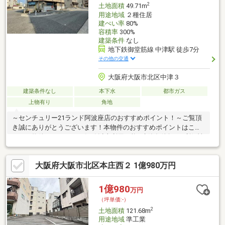
2
土地面積
49.71m
用途地域
２種住居
建ぺい率
80%
容積率
300%
建築条件
なし
地下鉄御堂筋線 中津駅 徒歩7分
その他の交通
大阪府大阪市北区中津３
建築条件なし
本下水
都市ガス
上物有り
角地
～センチュリー21ランド阿波座店のおすすめポイント！～ご覧頂
き誠にありがとうございます！本物件のおすすめポイントはこち
ら！＜物件について＞●2沿線以上利用可能●建築条件無し●利便性
に優れた立地＜立地＞●大阪メトロ御堂筋線「中津」駅より徒歩
約7分お気軽にお問い合わせください！＜センチュリー21ランド
大阪府大阪市北区本庄西２ 1億980万円
について＞●センチュリー21ランド阿波座店は・・・ お客様の
ニーズに寄り添い、大切なお住まいのご購入に最後まで伴走いた
します！●リフォームのご相談も承っております。●不動産に関す
1億980
万円
るお悩み等、なんでもお気軽にご相談くださいませ！
（坪単価:-）
2
土地面積
121.68m
用途地域
準工業