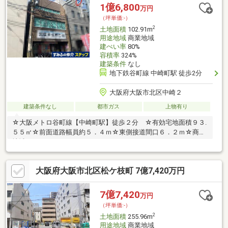
1億6,800
万円
（坪単価:-）
2
土地面積
102.91m
用途地域
商業地域
建ぺい率
80%
容積率
324%
建築条件
なし
地下鉄谷町線 中崎町駅 徒歩2分
大阪府大阪市北区中崎２
建築条件なし
都市ガス
上物有り
☆大阪メトロ谷町線【中崎町駅】徒歩２分 ☆有効宅地面積９３.
５５㎡☆前面道路幅員約５．４ｍ☆東側接道間口６．２ｍ☆商業
地域
大阪府大阪市北区松ケ枝町 7億7,420万円
7億7,420
万円
（坪単価:-）
2
土地面積
255.96m
用途地域
商業地域