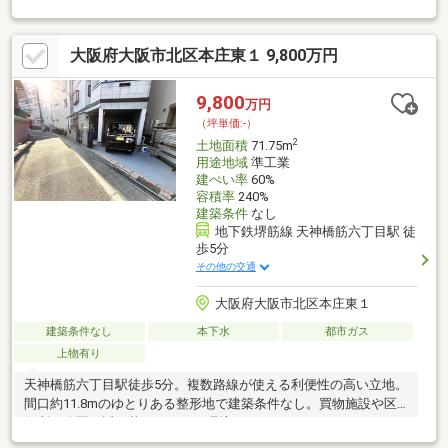
境ー・ファミリーマート天六本庄東店まで約150ｍ・ライフ本庄
店まで約300ｍ・大阪市北区役所まで約1100ｍ・大阪市立豊崎本
大阪府大阪市北区本庄東１ 9,800万円
庄小学校まで約250m担当：太田 匠（おおた たくみ）【宅地建
物取引士/２級FP技能士】
9,800
万円
（坪単価:-）
2
土地面積
71.75m
用途地域
準工業
建ぺい率
60%
容積率
240%
建築条件
なし
地下鉄堺筋線 天神橋筋六丁目駅 徒
歩5分
その他の交通
大阪府大阪市北区本庄東１
建築条件なし
本下水
都市ガス
上物有り
天神橋筋六丁目駅徒歩5分。複数路線が使える利便性の高い立地。
間口約11.8mのゆとりある整形地で建築条件なし。買物施設や区
役所、公園も近く暮らしやすい環境です。