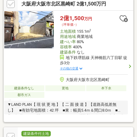
大阪府大阪市北区黒崎町 2億1,500万円
小さなお子様も安心です！☆二路線利用可能で通勤・通学・お出
かけに便利なアクセス環境！☆18帖の広々リビングが家族の時間
をより快適に演出！☆キッチンにはパントリーがありスッキリ収
2億1,500
万円
納できます！大阪市立中津小学校 徒歩３分(173M)大阪市立大淀中
（坪単価:-）
学校 徒歩１８分(1400M)
2
土地面積
155.1m
用途地域
商業地域
建ぺい率
80%
容積率
400%
建築条件
なし
地下鉄堺筋線 天神橋筋六丁目駅 徒
歩3分
その他の交通
大阪府大阪市北区黒崎町
建築条件なし
更地
本下水
都市ガス
▼LAND PLAN【 現 状 更 地 】【 二 面 接 道 】【道路高低差無
し】 ■有効宅地面積：42 坪 ■東：幅員5.4ｍ＆間口8.0ｍ ■
北：幅員4.0ｍ＆間口4.0ｍCheck！／ 《駅近》４沿線が徒歩６分
圏内！ 天五中崎町商店街すぐ近く！＼│地下鉄堺筋線・谷町線
／阪急千里線 「天神橋筋六丁目駅」………徒歩３分│ＪＲ大阪環
状線「天満」駅…徒歩５分│地下鉄谷町線「中崎町」駅…徒歩５分
建築条件付土地