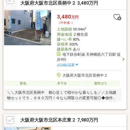
│地下鉄堺筋線「扇町」駅……徒歩６分天神橋筋商店街も徒歩３
大阪府大阪市北区長柄中２ 3,480万円
分！テナントビルや自社ビルなど商業利用に最適な賑わいのある
立地です♪ ≪参考プランあり≫
3,480
万円
（坪単価:-）
2
土地面積
50.94m
用途地域
２種住居
建ぺい率
80%
容積率
300%
建築条件
あり
地下鉄谷町線 天神橋筋六丁目駅 徒
歩9分
その他の交通
大阪府大阪市北区長柄中２
更地
本下水
都市ガス
＼＼大阪市北区長柄中 都心近くで穏やかな暮らしを／／土地建
物セットで５，６８０万円！今なら間取りの変更可能◎◆物件の
魅力◆大阪・梅田までアクセス抜群な立地！周辺は住宅街で比較
的静かで落ち着いて暮らせます！小中学校が徒歩５分圏内と近
く、お子様がいる方も安心の立地！自由設計のため、間取りの変
大阪府大阪市北区本庄東２ 7,980万円
更が可能！食洗機・浴室乾燥機など暮らしを便利にする設備が充
実の仕様！◆周辺環境◆豊崎東小学校 徒歩３分新豊崎中学校