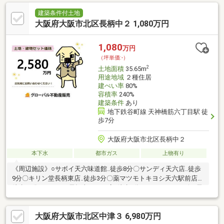
審査・手続きの進行サポート・火災保険のご提案（複数社比
較）・税理士による税務相談・信頼できるリフォーム会社のご紹
建築条件付土地
介・引越し業者の優待価格案内・東急「こすもす会」への無料加
大阪府大阪市北区長柄中２ 1,080万円
入・年賀状でのプレゼント抽選「契約して終わり」ではなく、
「その後の暮らし」までしっかりサポート。末永いお付き合いを
1,080
万円
目指しています。
（坪単価:-）
2
土地面積
35.65m
用途地域
２種住居
建ぺい率
80%
容積率
240%
建築条件
あり
地下鉄谷町線 天神橋筋六丁目駅 徒
歩7分
大阪府大阪市北区長柄中２
本下水
都市ガス
上物有り
《周辺施設》○サボイ天六味道館‥徒歩8分〇サンディ天六店‥徒歩
9分〇キリン堂長柄東店‥徒歩3分〇薬マツモトキヨシ天六駅前店‥
徒歩11分○ローソン長柄東二丁目店‥徒歩3分○デイリーヤマザキ長
柄中２丁目店‥徒歩4分●豊崎東小学校‥徒歩2分●新豊崎中学校‥徒
歩3分はじめての家探しの方、一度は探したけど決まらなかった…
大阪府大阪市北区中津３ 6,980万円
という方も、まずは当社“グローバル不動産販売”にご相談下さ