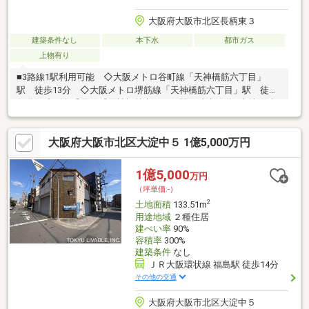
大阪府大阪市北区長柄東３
建築条件なし
本下水
都市ガス
上物有り
■3路線1駅利用可能 ◇大阪メトロ谷町線「天神橋筋六丁目」
駅 徒歩13分 ◇大阪メトロ堺筋線「天神橋筋六丁目」駅 徒歩
13分 ◇阪急千里線「天神橋筋六丁目」駅 徒歩13分■土地面積
129.8m2（約39.2坪）■北側道路幅員約6.1ｍに接道■建築条件付土
地ではありません■お好きなハウスメーカー・工務店で建築でき
大阪府大阪市北区大淀中５ 1億5,000万円
ます
1億5,000
万円
（坪単価:-）
2
土地面積
133.51m
用途地域
２種住居
建ぺい率
90%
容積率
300%
建築条件
なし
ＪＲ大阪環状線 福島駅 徒歩14分
その他の交通
大阪府大阪市北区大淀中５