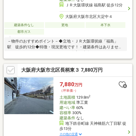
ＪＲ大阪環状線 福島駅 徒歩12分
大阪府大阪市北区大淀中４
建築条件なし
更地
本下水
都市ガス
－物件のおすすめポイント－◆立地・ＪＲ大阪環状線「福島」
駅 徒歩約12分◆特徴・現況更地です！・建築条件はありませ
ん。・お好みのハウスメーカー、工務店で建築して頂けます。・
間口は約6.3m。・建ぺい率60％、容積率300％・収益マンション
や自社ビル用地お探しの方におすすめです！◆周辺環境・マルシ
大阪府大阪市北区長柄東３ 7,880万円
ゲviva大淀店：徒歩1分(約80m)・セブン-イレブン大阪大淀中店：
徒歩2分(約110m)・吉本診療所：徒歩1分(約40m)・浦江公園：徒
歩約3分（約210ｍ）
7,880
万円
（坪単価:-）
2
土地面積
129.8m
用途地域
準工業
建ぺい率
60%
容積率
300%
建築条件
なし
地下鉄谷町線 天神橋筋六丁目駅 徒
歩13分
その他の交通