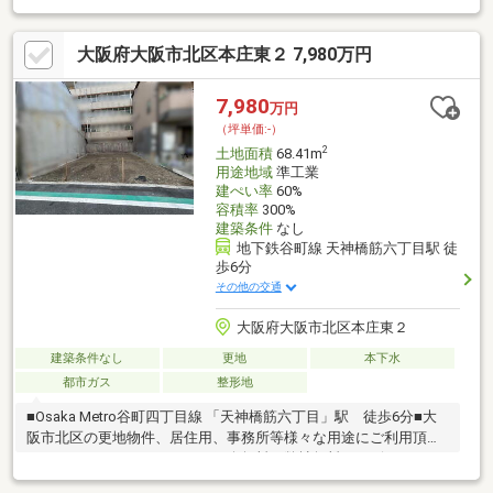
＊ ◇土地面積：68.41m2 20.69坪 ◇北東┏┓周辺環境＊ ◇
ファミリーマート 天六本庄東店まで 約150m ◇ライフ本庄店ま
大阪府大阪市北区本庄東２ 7,980万円
で 約300m ◇大阪市北区役所まで 約1，100m ◇大阪市立豊崎
本庄小学校まで 約250m
7,980
万円
（坪単価:-）
2
土地面積
68.41m
用途地域
準工業
建ぺい率
60%
容積率
300%
建築条件
なし
地下鉄谷町線 天神橋筋六丁目駅 徒
歩6分
その他の交通
大阪府大阪市北区本庄東２
建築条件なし
更地
本下水
都市ガス
整形地
■Osaka Metro谷町四丁目線 「天神橋筋六丁目」駅 徒歩6分■大
阪市北区の更地物件、居住用、事務所等様々な用途にご利用頂け
ます。（ハウスメーカーのご紹介無料）弊社無料サービス・
FP（ファイナンシャルプランナー）による家計相談・住宅ローン