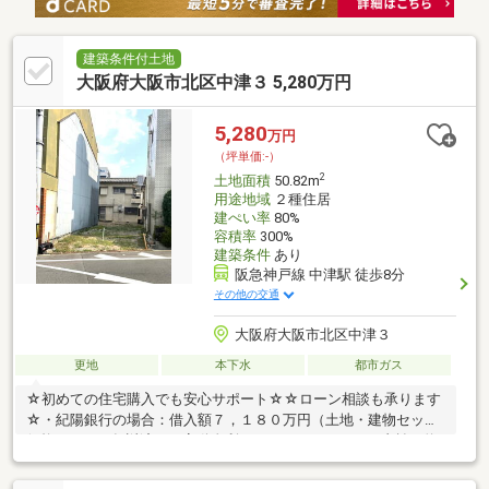
建築条件付土地
大阪府大阪市北区中津３ 5,280万円
5,280
万円
（坪単価:-）
2
土地面積
50.82m
用途地域
２種住居
建ぺい率
80%
容積率
300%
建築条件
あり
阪急神戸線 中津駅 徒歩8分
その他の交通
大阪府大阪市北区中津３
更地
本下水
都市ガス
☆初めての住宅購入でも安心サポート☆☆ローン相談も承ります
☆・紀陽銀行の場合：借入額７，１８０万円（土地・建物セット
価格）・４０年返済 ・変動金利０．８４％→月々のお支払い約
１７万円台！◇◆物件のおすすめポイント◆◇☆前道8Mのゆと
りある道路で車の出し入れも安心！☆小学校徒歩５分圏内の為、