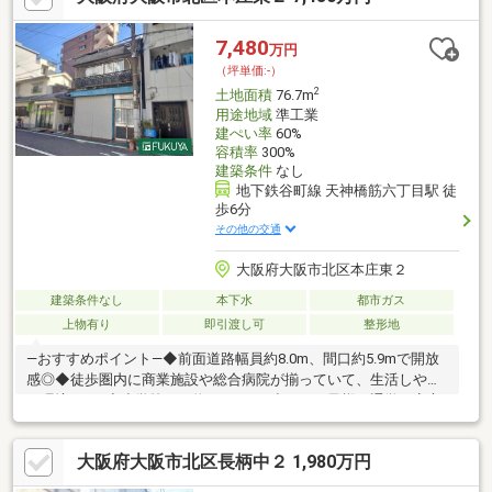
分（372ｍ）□大阪中津郵便局：徒歩6分（440ｍ）□大阪府大淀警
察署：徒歩6分（471ｍ）
7,480
万円
（坪単価:-）
2
土地面積
76.7m
用途地域
準工業
建ぺい率
60%
容積率
300%
建築条件
なし
地下鉄谷町線 天神橋筋六丁目駅 徒
歩6分
その他の交通
大阪府大阪市北区本庄東２
建築条件なし
本下水
都市ガス
上物有り
即引渡し可
整形地
―おすすめポイント―◆前面道路幅員約8.0m、間口約5.9mで開放
感◎◆徒歩圏内に商業施設や総合病院が揃っていて、生活しやす
い環境です♪◆小学校まで約170mで、小さなお子様の通学も安心
です♪◆建築条件無しの為、お好きなハウスメーカー・工務店で
建築可能です♪◆弊社工務店での建築も承ります！お気軽にご相
大阪府大阪市北区長柄中２ 1,980万円
談ください♪◆複数沿線利用可能でアクセス良好♪―交通―・大阪
メトロ谷町線/堺筋線/阪急千里線「天神橋筋六丁目」駅徒歩6分・