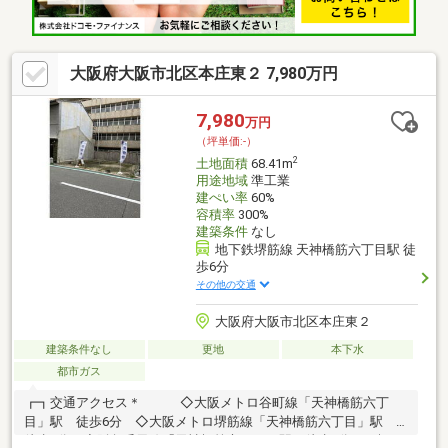
大阪府大阪市北区本庄東２ 7,980万円
7,980
万円
（坪単価:-）
2
土地面積
68.41m
用途地域
準工業
建ぺい率
60%
容積率
300%
建築条件
なし
地下鉄堺筋線 天神橋筋六丁目駅 徒
歩6分
その他の交通
大阪府大阪市北区本庄東２
建築条件なし
更地
本下水
都市ガス
┏┓交通アクセス＊ ◇大阪メトロ谷町線「天神橋筋六丁
目」駅 徒歩6分 ◇大阪メトロ堺筋線「天神橋筋六丁目」駅
徒歩6分 ◇阪急千里線「天神橋筋六丁目」駅 徒歩6分┏┓概要