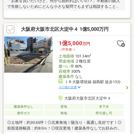
「お家を買いたいけど、何から始めればいいの？」不動産の購入
で失敗しないためにどんな小さな疑問でもまずは相談することか
ら始めてみて下さい！LiftyHouseの専門スタッフが丁寧にサポー
トいたします。 外観デザインや間取り、設備はもちろん、お客様
のこだわりやご予算を踏まえ、ライフスタイルに合わせた理想の
大阪府大阪市北区大淀中４ 1億5,000万円
マイホーム実現のために長年の経験から安心安全のお取引を目指
し、ご要望に沿ったお住まいをご提案いたします。是非一度、ご
希望の現地と一緒に弊社施工のモデルハウスを内覧してみません
1億5,000
万円
か？見学ご希望の方も、まずは資料を見たいという方も、
（坪単価:-）
LiftyHouseへお気軽にお問い合わせください♪
2
土地面積
101.34m
用途地域
２種住居
建ぺい率
80%
容積率
300%
建築条件
なし
ＪＲ大阪環状線 福島駅 徒歩13分
その他の交通
大阪府大阪市北区大淀中４
建築条件なし
更地
本下水
都市ガス
角地
即引渡し可
◎土地坪：約30.65坪！◎北東角地！陽当り・風通し良好です！◎
前面道路幅員：約8.0ｍ！◎現況更地！建築条件なしでお好みのハ
ウスメーカーで建築可能！◎梅田が生活圏内の好立地！◎スーパ