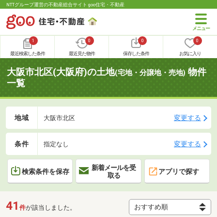
NTTグループ運営の不動産総合サイト goo住宅・不動産
1
0
0
0
最近検索した条件
最近見た物件
保存した条件
お気に入り
大阪市北区(大阪府)の土地
物件
(宅地・分譲地・売地)
一覧
地域
変更する
大阪市北区
条件
変更する
指定なし
新着メールを受
検索条件を保存
アプリで探す
取る
41
件
が該当しました。