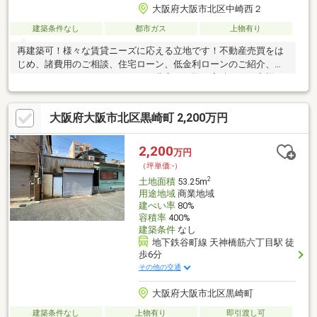
大阪府大阪市北区中崎西２
建築条件なし
都市ガス
上物有り
再建築可！様々な賃貸ニーズに応える立地です！不動産売買をは
じめ、諸費用のご相談、住宅ローン、低金利ローンのご紹介、リ
フォームまでトータルサポート。豊富な経験と実績で、お客様の
大切な不動産取引をしっかりサポートいたします。住まいに関す
る疑問やお悩みは、どんなことでもワールドスタイルへお気軽に
大阪府大阪市北区黒崎町 2,200万円
ご相談ください。
2,200
万円
（坪単価:-）
2
土地面積
53.25m
用途地域
商業地域
建ぺい率
80%
容積率
400%
建築条件
なし
地下鉄谷町線 天神橋筋六丁目駅 徒
歩6分
その他の交通
大阪府大阪市北区黒崎町
建築条件なし
上物有り
即引渡し可