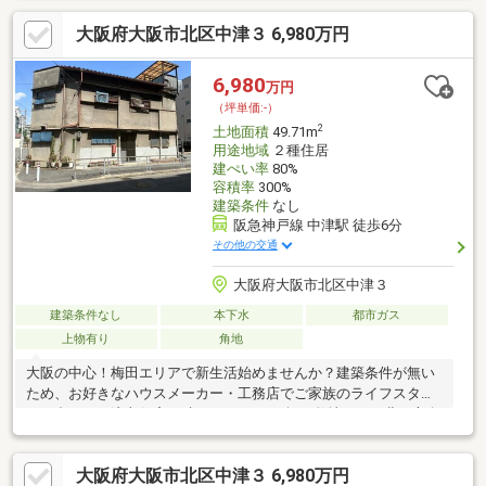
大阪府大阪市北区中津３ 6,980万円
6,980
万円
（坪単価:-）
2
土地面積
49.71m
用途地域
２種住居
建ぺい率
80%
容積率
300%
建築条件
なし
阪急神戸線 中津駅 徒歩6分
その他の交通
大阪府大阪市北区中津３
建築条件なし
本下水
都市ガス
上物有り
角地
大阪の中心！梅田エリアで新生活始めませんか？建築条件が無い
ため、お好きなハウスメーカー・工務店でご家族のライフスタイ
ルに合わせた注文住宅が叶います。15.03坪の敷地は西・北二方向
に接道する角地で、日当たりと風通しを確保しやすいのが魅力。
大阪メトロ御堂筋線・阪急神戸線「中津」駅まで徒歩10分以内で
大阪府大阪市北区中津３ 6,980万円
電車を利用しての通勤通学も◎現地見学可能です！お気軽にお問