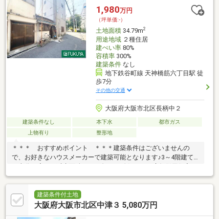
大阪メトロ御堂筋線「中津」駅徒歩15分・大阪環状線「天満」駅
1,980
万円
徒歩15分・阪急各線「大阪梅田」駅徒歩18分
（坪単価:-）
2
土地面積
34.79m
用途地域
２種住居
建ぺい率
80%
容積率
300%
建築条件
なし
地下鉄谷町線 天神橋筋六丁目駅 徒
歩7分
その他の交通
大阪府大阪市北区長柄中２
建築条件なし
本下水
都市ガス
上物有り
整形地
＊＊＊ おすすめポイント ＊＊＊建築条件はございませんの
で、お好きなハウスメーカーで建築可能となります♪3～4階建て
の十分な広さ（延床面積24～30坪）を確保でき、店舗併用住宅や
収益物件など幅広い用途としてご検討いただける土地です♪＊＊
＊ 周辺情報 ＊＊＊C＆Cエンド天六店：徒歩7分（489ｍ）セブ
ンイレブン大阪長柄東2丁目店：徒歩4分（290ｍ）キリン堂長柄
建築条件付土地
東店：徒歩3分（238ｍ）大阪淀川リバーサイド郵便局：徒歩6分
大阪府大阪市北区中津３ 5,080万円
（465ｍ）