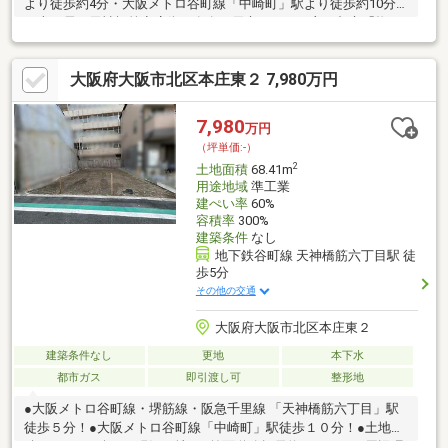
より徒歩約4分・大阪メトロ谷町線「中崎町」駅より徒歩約10分
日本一長い天神橋筋商店街で有名な天六エリア。主要都市「梅
田」方面にも徒歩圏内！整形地である点も非常に魅力的です！お
気軽にお問合せください！※図面と現況が相違する場合は現況を
大阪府大阪市北区本庄東２ 7,980万円
優先いたします。
7,980
万円
（坪単価:-）
2
土地面積
68.41m
用途地域
準工業
建ぺい率
60%
容積率
300%
建築条件
なし
地下鉄谷町線 天神橋筋六丁目駅 徒
歩5分
その他の交通
大阪府大阪市北区本庄東２
建築条件なし
更地
本下水
都市ガス
即引渡し可
整形地
●大阪メトロ谷町線・堺筋線・阪急千里線 「天神橋筋六丁目」駅
徒歩５分！●大阪メトロ谷町線「中崎町」駅徒歩１０分！●土地面
積２０．６９坪！●現況更地！●前面道路幅員約８．０ｍー周辺環