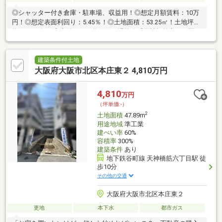
◎シャッター付き倉庫・駐車場、収益用！◎想定月額賃料：10万
円！◎想定表面利回り：5.45％！◎土地面積：53.25㎡！土地坪
約：16.10坪！◎大阪メトロ谷町線・堺筋線『天神橋筋六丁目駅』
徒歩約6分！ 大阪メトロ谷町線『中崎町駅』徒歩約8分！◎梅田
も徒歩圏内の好立地！◎再建築不可
建築条件付土地
大阪府大阪市北区本庄東２ 4,810万円
4,810
万円
（坪単価:-）
2
土地面積
47.89m
用途地域
準工業
建ぺい率
60%
容積率
300%
建築条件
あり
地下鉄谷町線 天神橋筋六丁目駅 徒
歩10分
その他の交通
大阪府大阪市北区本庄東２
更地
本下水
都市ガス