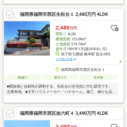
できお財布にやさしいです。○都市ガス・太陽光発電システム搭
載！○駐車2台可能！○災害に強いヘーベルハウスの築浅注文住
福岡県福岡市西区生松台１ 2,480万円 4LDK
宅！■■周辺環境■■○壱岐小学校・壱岐中学校。小学校徒歩約11
分、中学校約13分の為、通学の安全性も高い土地です。○サニー
福重店徒歩約9分、セブンイレブン徒歩６分、白十字病院徒歩約
2,480
万円
17分と周辺環境も良好の為、生活しやすいエリアになります！
間取り
4LDK
2
建物面積
125.08m
2
土地面積
219.79m
築年月
1991年1月(築35年8ヶ月)
地下鉄七隈線 橋本駅 徒歩28分
その他の交通
福岡県福岡市西区生松台１
2階建て
都市ガス
所有権
■開放感と信頼性が調和する、生松台の住宅街に佇む邸宅です。
北東角地。■大手ハウスメーカー「パナホーム」施工、確かな品
質が住まいの安心を支えます。■家族が集うLDKは広々とした約
17.5帖を確保。キッチン横には便利な床下収納もございます。■す
べての居室が6帖以上のゆとりある設計。2階には主寝室にも最適
福岡県福岡市西区拾六町４ 3,490万円 4LDK
な約10帖の和室がございます。■ウォークインクローゼットをは
じめ全室に収納を完備しており、お部屋をすっきりと保てます。
■お車を雨風から守るカーポート付きの駐車スペースを1台分確保
3,490