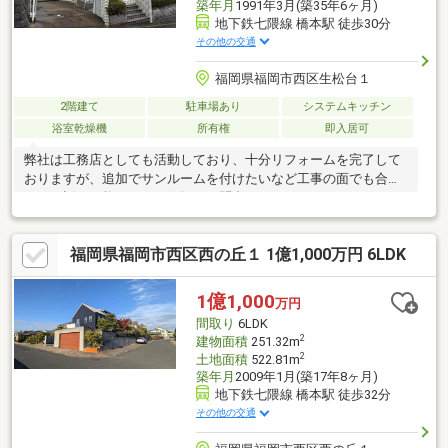
築年月
1991年3月(築35年6ヶ月)
地下鉄七隈線 橋本駅 徒歩30分
その他の交通
福岡県福岡市西区生松台１
2階建て
駐車場あり
システムキッチン
浴室乾燥機
所有権
即入居可
弊社は工務店としても活動しており、十分リフォームを完了して
おりますが、追加でサンルームを付けたいなど工事の面でも合わ
せてお話が可能です。お気軽にお問合せ下さいませ！
福岡県福岡市西区西の丘１ 1億1,000万円 6LDK
1億1,000
万円
間取り
6LDK
2
建物面積
251.32m
2
土地面積
522.81m
築年月
2009年1月(築17年8ヶ月)
地下鉄七隈線 橋本駅 徒歩32分
その他の交通