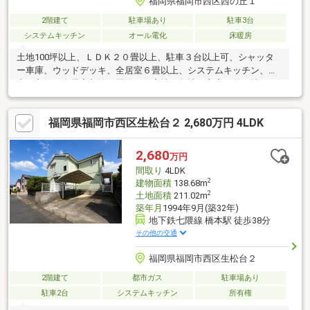
福岡県福岡市西区西の丘１
2階建て
駐車場あり
駐車3台
システムキッチン
オール電化
床暖房
土地100坪以上、ＬＤＫ２０畳以上、駐車３台以上可、シャッタ
ー車庫、ウッドデッキ、全居室６畳以上、システムキッチン、陽
当り良好、全居室収納、閑静な住宅地、角地、和室、整形地、
庭、シャワー付洗面化粧台、対面式キッチン、ワイドバルコニ
ー、２階建、東南向き、温水洗浄便座、ＴＶモニタ付インターホ
福岡県福岡市西区生松台２ 2,680万円 4LDK
ン、通風良好、眺望良好、ウォークインクローゼット、ＩＨクッ
キングヒーター、シューズインクローク
2,680
万円
間取り
4LDK
2
建物面積
138.68m
2
土地面積
211.02m
築年月
1994年9月(築32年)
地下鉄七隈線 橋本駅 徒歩38分
その他の交通
福岡県福岡市西区生松台２
2階建て
都市ガス
駐車場あり
駐車2台
システムキッチン
所有権