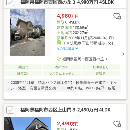
福岡県福岡市西区西の丘３ 4,980万円 4SLDK
4,980
万円
間取り
4SLDK
2
建物面積
130.69m
2
土地面積
202.27m
築年月
2005年11月(築20年10ヶ月)
ＪＲ筑肥線 下山門駅 徒歩35分
その他の交通
福岡県福岡市西区西の丘３
2階建て
都市ガス
駐車場あり
駐車2台
システムキッチン
床暖房
・2005年11月築、積水ハウス施工住宅・軽量鉄骨一戸建て・キッ
チン・浴室・洗面台新品交換！・LDK約16帖。WIC・納戸・各居
室収納付き、2階トイレあり・サンルーム約3帖。洗濯スペースや
趣味空間にも活躍・《エネファーム導入》蓄電池・床暖房あり・
外構：高圧洗浄にて清掃済・駐車2台可能＋カーポート付き・空家
福岡県福岡市西区上山門３ 2,490万円 4LDK
のため、いつでも内覧可能です！・土地区画整理事業によって整
理された綺麗な街並み・約202㎡のゆとりある敷地で、のびのび
暮らせます♪やわらかな南欧風デザイン。暮らしやすさや収納力に
2,490
万円
もこだわった一邸。
間取り
4LDK