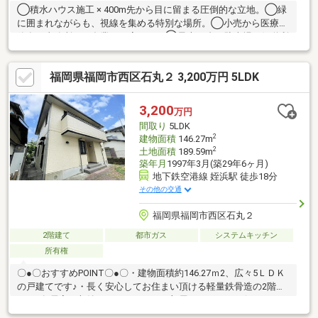
◯積水ハウス施工 × 400m先から目に留まる圧倒的な立地。◯緑
に囲まれながらも、視線を集める特別な場所。◯小売から医療・
飲食・事務所まで多業種に応える。◯最大16台の駐車場と側道利
用で優れた集客導線を実現。
福岡県福岡市西区石丸２ 3,200万円 5LDK
3,200
万円
間取り
5LDK
2
建物面積
146.27m
2
土地面積
189.59m
築年月
1997年3月(築29年6ヶ月)
地下鉄空港線 姪浜駅 徒歩18分
その他の交通
福岡県福岡市西区石丸２
2階建て
都市ガス
システムキッチン
所有権
〇●〇おすすめPOINT〇●〇・建物面積約146.27ｍ2、広々5ＬＤＫ
の戸建てです♪・長く安心してお住まい頂ける軽量鉄骨造の2階建
て♪・各居室に収納スペースあり！お部屋をスッキリと保てること
ができます♪・1階リビングと和室部分には電動シャッターが付い