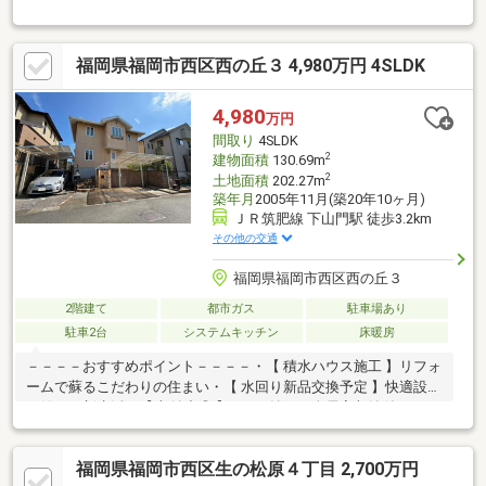
すめポイント～駐車スペース2台分（カーポート1台・カースペー
ス1台、車種制限有）各居室収納・床下収納・Wクローゼットあり
玄関上部吹抜けあり～ライフインフォメーション～西鉄バス「ウ
福岡県福岡市西区西の丘３ 4,980万円 4SLDK
エストヒルズ北停」まで徒歩3分壱岐小学校 約1900m壱岐中学
校 約2000mマルキョウ下山門店 約1700mサニー福重店 約
1700ｍ西の丘中央公園 約400ｍ弊社の営業時間内であれば、い
4,980
万円
つでもご見学可能です。お気軽にお問合せ下さいませ。
間取り
4SLDK
2
建物面積
130.69m
2
土地面積
202.27m
築年月
2005年11月(築20年10ヶ月)
ＪＲ筑肥線 下山門駅 徒歩3.2km
その他の交通
福岡県福岡市西区西の丘３
2階建て
都市ガス
駐車場あり
駐車2台
システムキッチン
床暖房
－－－－おすすめポイント－－－－・【 積水ハウス施工 】リフォ
ームで蘇るこだわりの住まい・【 水回り新品交換予定 】快適設備
で始める新生活・【 収納力◎ 】WIC・納戸・全居室収納付き
4LDK・【 サンルーム付き 】天候を気にせずお洗濯可能・【 エネ
ファーム搭載 】蓄電池・床暖房付きの省エネ住宅・【 駐車2台可
福岡県福岡市西区生の松原４丁目 2,700万円
】カーポート付きのゆとりある敷地・【 区画整理地内 】整った街