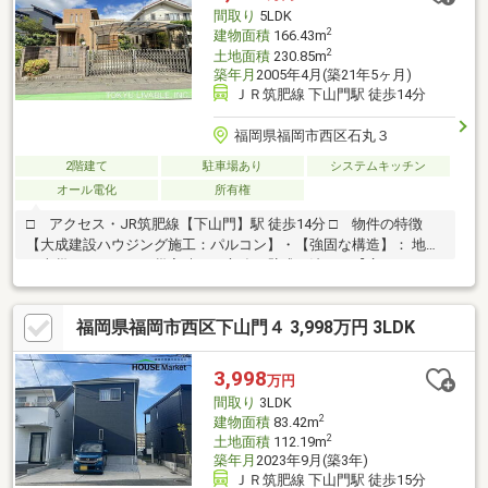
ーを担当者させていただくワンストップサービス採用♪お客様の手
間取り
5LDK
間や負担をなくし、新生活の準備をお手伝いさせて頂きます。
2
建物面積
166.43m
2
土地面積
230.85m
築年月
2005年4月(築21年5ヶ月)
ＪＲ筑肥線 下山門駅 徒歩14分
福岡県福岡市西区石丸３
2階建て
駐車場あり
システムキッチン
オール電化
所有権
□ アクセス・JR筑肥線【下山門】駅 徒歩14分 □ 物件の特徴
【大成建設ハウジング施工：パルコン】・【強固な構造】： 地震
や火災など、万一の災害時にも心強い壁式工法。・【広々とした
5LDK】 ：延べ床面積166㎡。各居室に加え、廊下や納戸にも収納
が充実。□ リフォーム履歴 ・令和6年7月トイレ、エコキュー
福岡県福岡市西区下山門４ 3,998万円 3LDK
ト、IH交換済み□ 担当者より一言 大成建設ハウジング施工の
「パルコン」は、その堅牢さと静かな室内環境で長く愛されてい
るブランドです。特に、廊下部分の収納や納戸は、お子様の多い
3,998
万円
ご家庭や趣味を大切にしたい方にとって、非常に使い勝手の良い
間取り
3LDK
設計となっています。
2
建物面積
83.42m
2
土地面積
112.19m
築年月
2023年9月(築3年)
ＪＲ筑肥線 下山門駅 徒歩15分