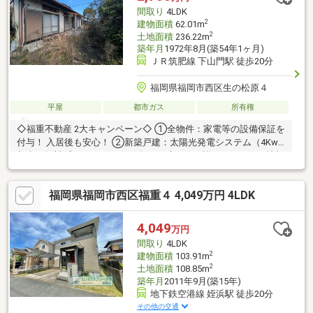
れを全て分かりやすくご説明いたします。
間取り
4LDK
2
建物面積
62.01m
2
土地面積
236.22m
築年月
1972年8月(築54年1ヶ月)
ＪＲ筑肥線 下山門駅 徒歩20分
福岡県福岡市西区生の松原４
平屋
都市ガス
所有権
◇福重不動産 2大キャンペーン◇ ①全物件：家電等の設備保証を
付与！ 入居後も安心！ ②新築戸建：太陽光発電システム（4Kw
相当）無料プレゼント！ 2026年10月末まで。詳細はイベント情報
をご覧ください。 ◆ローンに強い福重不動産 １円単位で借入額計
算が可能！ 銀行毎の非公開審査情報も把握、年収に応じた精度の
福岡県福岡市西区福重４ 4,049万円 4LDK
高い資金計画をご提供！ モゲ○○ックや、事前審査の丸投げはおや
めください 審査に出す前にどの銀行に出すべきか、いくら借りら
れるかを計算してから出さないと、本当は3990万円まで借りられ
4,049
万円
る方でも4000万円で審査を出してしまうと「否決」になるか
間取り
4LDK
も・・・記録も残ります。
2
建物面積
103.91m
2
土地面積
108.85m
築年月
2011年9月(築15年)
地下鉄空港線 姪浜駅 徒歩20分
その他の交通