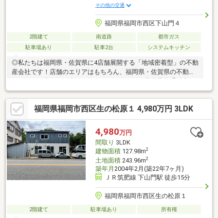
その他の交通
福岡県福岡市西区下山門４
2階建て
南道路
都市ガス
駐車場あり
駐車2台
システムキッチン
◎私たちは福岡県・佐賀県に4店舗展開する「地域密着型」の不動
産会社です！店舗のエリアはもちろん、福岡県・佐賀県の不動産
のことなら私たちに全てお任せください！！＜見学予約受付中＞
■2023年9月建築！耐震等級3取得の安心住宅■城原小学校まで徒歩
7分で子育て世帯に安心安全■徒歩圏内にお買い物施設充実の好立
福岡県福岡市西区生の松原１ 4,980万円 3LDK
地☆■光熱費をしっかり抑える、経済的な都市ガスの住まい■2台
駐車可で共働き世帯にも安心■南向きバルコニーで日当たり風通
し良好～ご来店について～ハウスマーケット筑紫野店はJR二日市
4,980
万円
駅の目の前！駐車場はJR二日市駅のコインパーキングをご利用く
間取り
3LDK
ださい！駐車料金は弊社で精算いたします(^^)/
2
建物面積
127.98m
2
土地面積
243.96m
築年月
2004年2月(築22年7ヶ月)
ＪＲ筑肥線 下山門駅 徒歩15分
福岡県福岡市西区生の松原１
2階建て
駐車場あり
所有権