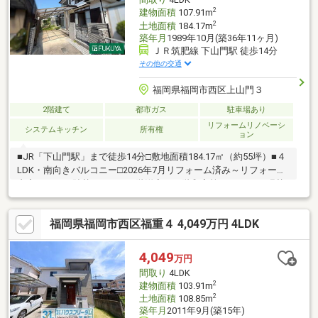
2
建物面積
107.91m
2
土地面積
184.17m
築年月
1989年10月(築36年11ヶ月)
ＪＲ筑肥線 下山門駅 徒歩14分
その他の交通
福岡県福岡市西区上山門３
2階建て
都市ガス
駐車場あり
リフォームリノベーシ
システムキッチン
所有権
ョン
■JR「下山門駅」まで徒歩14分□敷地面積184.17㎡（約55坪）■４
LDK・南向きバルコニー□2026年7月リフォーム済み～リフォーム
内容～クロス貼替（LDK・２階洋室・２階和室等）CFシート張替
（１階洗面・1、2階トイレ）1階和室畳表替・襖貼替・障子貼替2
階和室畳表替水栓取替、洗面台排水トラップ取替網戸新調火災報
福岡県福岡市西区福重４ 4,049万円 4LDK
知機設置防蟻予防工事ハウスクリーニング～ライフインフォメー
ション～西鉄バス「生の松原三丁目停」まで徒歩5分城原小学校
約880m西陵中学校 約560mマルキョウ下山門店 約330mファミ
4,049
万円
リーマート福岡いきの松原店 約270ｍ
間取り
4LDK
2
建物面積
103.91m
2
土地面積
108.85m
築年月
2011年9月(築15年)