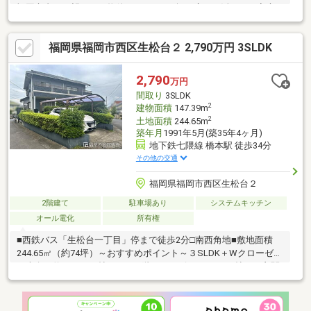
福岡市内を一望できる物件です。・113坪の広さを活かして家庭
菜園やお庭造りをお楽しみいただけます。・2021年に外壁・屋根
の塗装済み・居住中の物件のため、ご内覧には事前のご予約が必
福岡県福岡市西区生松台２ 2,790万円 3SLDK
要となります。【資料請求】又は【見学予約】ボタンをクリック
又は近鉄不動産 西新営業所【フリーダイヤル:0800-111-2411】ま
でお気軽にご連絡下さいませ
2,790
万円
間取り
3SLDK
2
建物面積
147.39m
2
土地面積
244.65m
築年月
1991年5月(築35年4ヶ月)
地下鉄七隈線 橋本駅 徒歩34分
その他の交通
福岡県福岡市西区生松台２
2階建て
駐車場あり
システムキッチン
オール電化
所有権
■西鉄バス「生松台一丁目」停まで徒歩2分□南西角地■敷地面積
244.65㎡（約74坪）～おすすめポイント～３SLDK＋Wクローゼッ
ト南向き約３２．５帖のLDK２階にサービスルーム3.5帖あり玄関
上部吹き抜けありトイレ２か所ありカーポート1台（駐車台数は車
種による）～ライフインフォメーション～壱岐小学校 約1400m
壱岐中学校 約1700mサニー福重店 約1700mセブンイレブン福