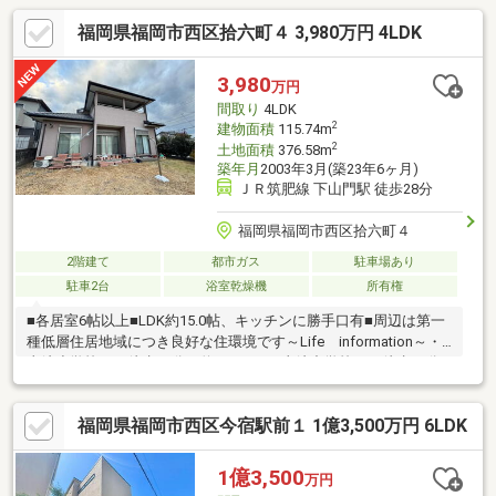
福岡県福岡市西区拾六町４ 3,980万円 4LDK
3,980
万円
間取り
4LDK
2
建物面積
115.74m
2
土地面積
376.58m
築年月
2003年3月(築23年6ヶ月)
ＪＲ筑肥線 下山門駅 徒歩28分
福岡県福岡市西区拾六町４
2階建て
都市ガス
駐車場あり
駐車2台
浴室乾燥機
所有権
■各居室6帖以上■LDK約15.0帖、キッチンに勝手口有■周辺は第一
種低層住居地域につき良好な住環境です～Life information～・
壱岐小学校まで徒歩12分（約940ｍ）・壱岐中学校まで徒歩16分
（約1240ｍ）・セブンイレブン福岡拾六町5丁目店まで徒歩7分
（約510ｍ）・ファミリーマート福岡拾六町店まで徒歩9分（約
福岡県福岡市西区今宿駅前１ 1億3,500万円 6LDK
700ｍ）・サニー福重店まで徒歩11分（約880ｍ）・拾六町病院ま
で徒歩14分（約1100ｍ）
1億3,500
万円