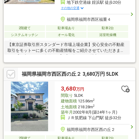
地下鉄空港線 姪浜駅 徒歩20分
その他の交通
福岡県福岡市西区福重４
2階建て
駐車場あり
駐車2台
システムキッチン
オール電化
浴室乾燥機
【東京証券取引所スタンダード市場上場企業】安心安全の不動産
取引をモットーに多くの不動産情報をご紹介させていただきま
す。【住宅ローンに自信あり】「頭金0円でも購入できるの？」
「勤続年数が短い」「リフォーム費用は住宅ローンに組込でき
る？」「どこの銀行で借りるとお得？」「他にローン返済中」等
福岡県福岡市西区西の丘２ 3,680万円 5LDK
他社で通らなかった方もお気軽にご相談下さい。【ハウスフリー
ダムでお家探し】・物件のメリットだけでなく、デメリットもご
説明いたします。・同じスタッフが物件探しからアフターフォロ
3,680
万円
ーを担当者させていただくワンストップサービス採用♪お客様の手
間取り
5LDK
間や負担をなくし、新生活の準備をお手伝いさせて頂きます。
2
建物面積
125.86m
2
土地面積
218.28m
築年月
2002年8月(築24年1ヶ月)
ＪＲ筑肥線 下山門駅 徒歩32分
福岡県福岡市西区西の丘２
2階建て
駐車場あり
駐車2台