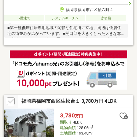
福岡県福岡市西区拾六町４
2階建て
システムキッチン
所有権
■第一種低層住居専用地域の閑静な住宅街に立地。周辺は低層住
宅の街並みが広がっています。■開口部を大きくとった大きな窓
が特徴です。■LDKは約18.2畳あります。■ダイニングは吹き抜け
になっており、開放感のある明るい空間になっています。■シス
テムキッチンは、リビングを見渡せるカウンター式です。お子様
の様子を見ながら料理をすることができます。■キッチン横には
勝手口があり、換気やゴミ出しに便利です。■階段下を活用した
収納スペースがあります。■セカンドカーや来客用にうれしい2台
分のカースペース有り。
福岡県福岡市西区生松台１ 3,780万円 4LDK
3,780
万円
間取り
4LDK
2
建物面積
128.06m
2
土地面積
193.48m