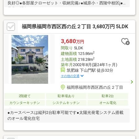
良好◎●各部屋クローゼット・収納完備♪●城原小・西陵中校区j●
是非お問合せください♪
福岡県福岡市西区西の丘２丁目 3,680万円 5LDK
3,680
万円
間取り
5LDK
2
建物面積
125.86m
2
土地面積
218.28m
築年月
2002年8月(築24年1ヶ月)
筑肥線 下山門駅 徒歩32分
その他の交通
福岡県福岡市西区西の丘２丁目
2階建て
駐車場あり
駐車2台
カウンターキッチン
システムキッチン
オール電化
●カースペースは縦列2台駐車可能です●太陽光発電システム搭載
のオール電化住宅