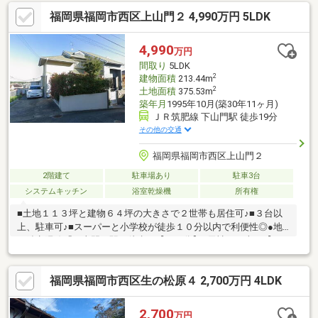
●※【福重小学校】 ※【内浜中学校】●借入金額【４０４９万円】
福岡県福岡市西区上山門２ 4,990万円 5LDK
金利【０．９７５％】返済期間【３５年】※月々返済【１１３，
８２６円】返済期間【５０年】※月々返済【８５，２９０円】●住
宅ローン●資金計画●税金関係●購入の流れを全て分かりやすくご
4,990
万円
説明いたします。
間取り
5LDK
2
建物面積
213.44m
2
土地面積
375.53m
築年月
1995年10月(築30年11ヶ月)
ＪＲ筑肥線 下山門駅 徒歩19分
その他の交通
福岡県福岡市西区上山門２
2階建て
駐車場あり
駐車3台
システムキッチン
浴室乾燥機
所有権
■土地１１３坪と建物６４坪の大きさで２世帯も居住可♪■３台以
上、駐車可♪■スーパーと小学校が徒歩１０分以内で利便性◎●地
下鉄七隈線「下山門」駅 徒歩で【１９分】●天神まで車で【１
６分】博多まで車で【１８分】●スーパー【マルキョウ 下山門
店】徒歩で【９分】●※【城原小学校】 ※【西陵中学校】●借入金
福岡県福岡市西区生の松原４ 2,700万円 4LDK
額【４９９０万円】金利【０．９７５％】返済期間【３５年】※
月々返済【１４０，２７９円】返済期間【５０年】※月々返済
【１０５，１１２円】●住宅ローン●資金計画●税金関係●購入の流
2,700
万円