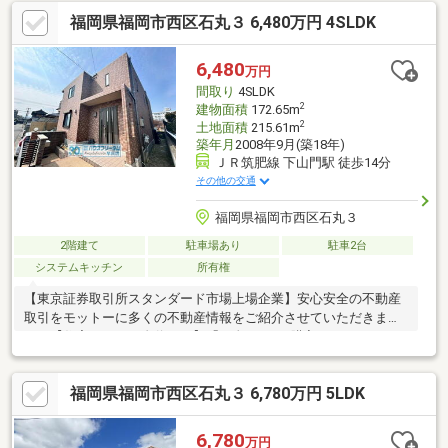
納が備わっています。・トイレは1階と2階の２か所に設置され、
福岡県福岡市西区石丸３ 6,480万円 4SLDK
朝の混雑時や深夜の利用にもストレスがかかりません。・1階水回
り（キッチン・洗面脱衣室・浴室）が近くにまとまっていて、ス
ムーズな家事動線になるよう設計されています。・高い収納力、
6,480
万円
ウッドデッキのあるLDK、2台分の駐車場を備えており、ファミリ
間取り
4SLDK
ー層が快適かつ機能的に暮らせる間取りです。
2
建物面積
172.65m
2
土地面積
215.61m
築年月
2008年9月(築18年)
ＪＲ筑肥線 下山門駅 徒歩14分
その他の交通
福岡県福岡市西区石丸３
2階建て
駐車場あり
駐車2台
システムキッチン
所有権
【東京証券取引所スタンダード市場上場企業】安心安全の不動産
取引をモットーに多くの不動産情報をご紹介させていただきま
す。【住宅ローンに自信あり】「頭金0円でも購入できるの？」
「勤続年数が短い」「リフォーム費用は住宅ローンに組込でき
る？」「どこの銀行で借りるとお得？」「他にローン返済中」等
福岡県福岡市西区石丸３ 6,780万円 5LDK
他社で通らなかった方もお気軽にご相談下さい。【ハウスフリー
ダムでお家探し】・物件のメリットだけでなく、デメリットもご
説明いたします。・同じスタッフが物件探しからアフターフォロ
6,780
万円