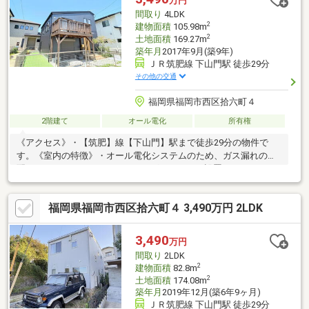
万円
しております。
間取り
4LDK
2
建物面積
105.98m
2
土地面積
169.27m
築年月
2017年9月(築9年)
ＪＲ筑肥線 下山門駅 徒歩29分
その他の交通
福岡県福岡市西区拾六町４
2階建て
オール電化
所有権
《アクセス》・【筑肥】線【下山門】駅まで徒歩29分の物件で
す。《室内の特徴》・オール電化システムのため、ガス漏れの心
配もいりません。またIHクッキングヒーターを設置しております
ので、お手入れもしやすいです。・太陽光設置。・LDKは約16畳
あります。・システムキッチンは、リビングを見渡せるカウンタ
福岡県福岡市西区拾六町４ 3,490万円 2LDK
ー式。お子様の様子を見ながら、ご家族との会話を楽しみなが
ら、お料理をすることができます。また、完成したお料理を運ぶ
手間を少しだけ軽減してくれます。・駐車最大3台可能
3,490
万円
間取り
2LDK
2
建物面積
82.8m
2
土地面積
174.08m
築年月
2019年12月(築6年9ヶ月)
ＪＲ筑肥線 下山門駅 徒歩29分