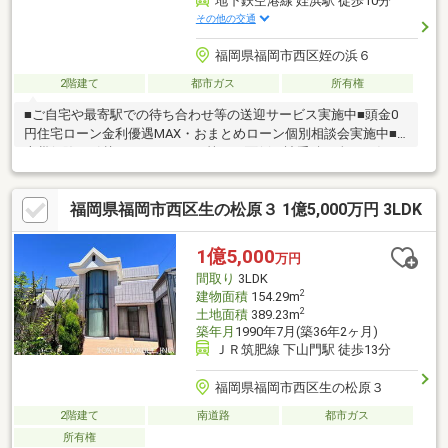
地下鉄空港線 姪浜駅 徒歩10分
その他の交通
福岡県福岡市西区姪の浜６
2階建て
都市ガス
所有権
■ご自宅や最寄駅での待ち合わせ等の送迎サービス実施中■頭金0
円住宅ローン金利優遇MAX・おまとめローン個別相談会実施中■
火災保険・引越し・リフォーム等々の面倒な諸手続き全てお任せ
ください■住宅ローン複数行一括申込可能（弊社ではローン代行0
円）
福岡県福岡市西区生の松原３ 1億5,000万円 3LDK
1億5,000
万円
間取り
3LDK
2
建物面積
154.29m
2
土地面積
389.23m
築年月
1990年7月(築36年2ヶ月)
ＪＲ筑肥線 下山門駅 徒歩13分
福岡県福岡市西区生の松原３
2階建て
南道路
都市ガス
所有権