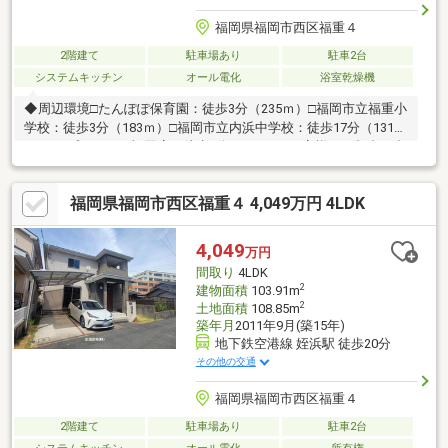
福岡県福岡市西区福重４
2階建て
駐車場あり
駐車2台
システムキッチン
オール電化
浴室乾燥機
◆周辺環境□たんぽぽ保育園：徒歩3分（235ｍ）□福岡市立福重小
学校：徒歩3分（183ｍ）□福岡市立内浜中学校：徒歩17分（1315
ｍ）□Aプライス西福岡店：徒歩4分（274ｍ）お客様のご都合に合
わせて、『知りたい情報だけ』という短時間のご案内も可能で
す。◆弊社独自サービス・FPに人生設計＆資金計画を無料相談
福岡県福岡市西区福重４ 4,049万円 4LDK
♪・オプション工事を住宅ローンに組み込んで賢く買い物！※詳し
くは「イベント情報」をご覧下さい。☆弊社スタッフが福岡市内
含め全物件をご案内します☆
4,049
万円
間取り
4LDK
2
建物面積
103.91m
2
土地面積
108.85m
築年月
2011年9月(築15年)
地下鉄空港線 姪浜駅 徒歩20分
その他の交通
福岡県福岡市西区福重４
2階建て
駐車場あり
駐車2台