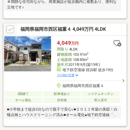
☆閑静な住宅街ながら、商業施設が徒歩圏内に複数あり、便利な
立地です♪
福岡県福岡市西区福重４ 4,049万円 4LDK
4,049
万円
間取り
4LDK
2
建物面積
103.91m
2
土地面積
108.85m
築年月
2011年9月(築15年)
地下鉄空港線 姪浜駅 徒歩19分
その他の交通
福岡県福岡市西区福重４
2階建て
駐車場あり
システムキッチン
オール電化
所有権
即入居可
■小学校まで徒歩2分なので親子で安心♪■２０１１年築の美邸！白
蟻点検とハウスクリーニング済み■オール電化●地下鉄空港線「姪
浜」駅 徒歩で【１９分】●天神まで車で【１２分】博多まで車
で【１４分】●スーパー【A-プライス 西福岡店】徒歩で【４分】