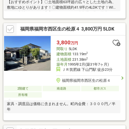
【おすすめポイント】〇土地面積63坪超の広々とした土地の為、
敷地にゆとりがあります！〇建物面積約41.9坪の4LDKです！WIC
もあり収納スペースも充実しております！〇角地の為、陽当たり
＆通風良好です！〇庭付きなので家庭菜園やガーデニングなど趣
味が捗ります！〇駐車2台可能に加え、カーポートも付いておりま
福岡県福岡市西区生の松原４ 3,800万円 5LDK
す！〇閑静な住宅街で落ち着いた暮らしを♪【周辺環境】〇壱岐小
学校・壱岐中学校です！〇「生松台南公園」まで徒歩約1分とすぐ
に遊びに行くことができるので、子育て世帯の方にもオススメで
3,800
万円
す！〇リフォーム・リノベーションのご相談も承っております！
間取り
5LDK
是非、お気軽にお問い合わせください！
2
建物面積
133.19m
2
土地面積
231.38m
築年月
1995年2月(築31年7ヶ月)
ＪＲ筑肥線 下山門駅 徒歩23分
福岡県福岡市西区生の松原４
2階建て
南道路
都市ガス
所有権
家具・調度品は価格に含まれません。町内会費：３０００円／半
年