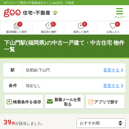
NTTグループ運営の不動産総合サイト goo住宅・不動産
1
0
0
0
最近検索した条件
最近見た物件
保存した条件
お気に入り
下山門駅(福岡県)の中古一戸建て・中古住宅 物件
一覧
駅
変更する
筑肥線/下山門
条件
変更する
指定なし
新着メールを受
検索条件を保存
アプリで探す
取る
39
件
が該当しました。