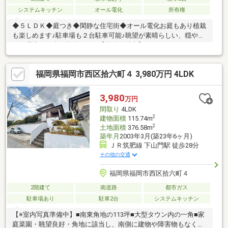
システムキッチン
オール電化
所有権
◆５ＬＤＫ◆庭つき◆閑静な住宅街◆オール電化お庭もあり植栽
も楽しめます♪駐車場も２台駐車可能♪眺望が素晴らしい、穏やか
な住環境の戸建て物件です。【物件の魅力】■５ＬＤＫのゆとり
ある間取り 在宅ワーク・趣味部屋・収納にも対応可能です■太
陽光発電付き 毎月のランニングコストを軽減できます■高台立
福岡県福岡市西区拾六町４ 3,980万円 4LDK
地 日当たり・風通し良好、開放感があります■庭付き 家庭菜
園・ＢＢＱ・お子様の遊び場として活用可能です■駐車２台可 来
客時も安心です【周辺環境】（徒歩 分数）◆学校壱岐小学校
3,980
万円
２７分壱岐中学校 ３１分
間取り
4LDK
2
建物面積
115.74m
2
土地面積
376.58m
築年月
2003年3月(築23年6ヶ月)
ＪＲ筑肥線 下山門駅 徒歩28分
その他の交通
福岡県福岡市西区拾六町４
2階建て
南道路
都市ガス
駐車場あり
駐車2台
システムキッチン
【※室内写真準備中】■南東角地の113坪■大型タウン内の一角■家
庭菜園・眺望良好・角地に該当し、南側に建物や障害物もなく、