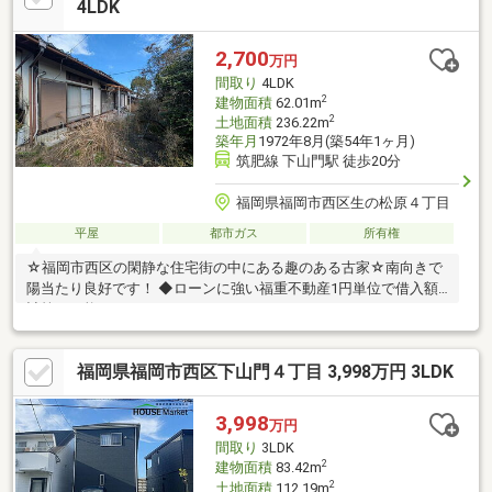
並みが魅力の住宅地－－－－－－－－－－－－－－－
4LDK
2,700
万円
間取り
4LDK
2
建物面積
62.01m
2
土地面積
236.22m
築年月
1972年8月(築54年1ヶ月)
筑肥線 下山門駅 徒歩20分
福岡県福岡市西区生の松原４丁目
平屋
都市ガス
所有権
☆福岡市西区の閑静な住宅街の中にある趣のある古家☆南向きで
陽当たり良好です！ ◆ローンに強い福重不動産1円単位で借入額
計算が可能！
福岡県福岡市西区下山門４丁目 3,998万円 3LDK
3,998
万円
間取り
3LDK
2
建物面積
83.42m
2
土地面積
112.19m