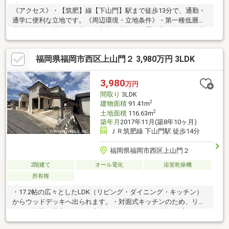
《アクセス》・【筑肥】線【下山門】駅まで徒歩13分で、通勤・
通学に便利な立地です。《周辺環境・立地条件》・第一種低層住
居専用地域の閑静な住宅街に立地。周辺は低層住宅の街並みが広
がっております。・宅地内は高低差のないフラットな地形です。
《道路・方位等》・南側道路に面するため、陽当り良好です。
福岡県福岡市西区上山門２ 3,980万円 3LDK
《室内の特徴》・リビングダイニングは吹き抜けになっており、
開放感ある空間になっています。また、上部に窓が設けられてい
ることで1階部分でもしっかりと光が届きます。・各居室に収納が
3,980
万円
あります。
間取り
3LDK
2
建物面積
91.41m
2
土地面積
116.63m
築年月
2017年11月(築8年10ヶ月)
ＪＲ筑肥線 下山門駅 徒歩14分
福岡県福岡市西区上山門２
2階建て
オール電化
浴室乾燥機
所有権
・17.2帖の広々としたLDK（リビング・ダイニング・キッチン）
からウッドデッキへ出られます。・対面式キッチンのため、リビ
ングの様子を見守りながら家事ができます。・6.3帖の洋室にはウ
ォークインクローゼットが完備され、その他各洋室にも個別の収