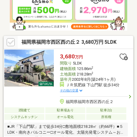
岡生松台店 約580生松台北2号公園 約220ｍご見学希望や資料
請求に関しましては、お気軽にお申し付け下さいませ。
福岡県福岡市西区西の丘２ 3,680万円 5LDK
3,680
万円
間取り
5LDK
2
建物面積
125.86m
2
土地面積
218.28m
築年月
2002年8月(築24年1ヶ月)
ＪＲ筑肥線 下山門駅 徒歩34分
その他の交通
福岡県福岡市西区西の丘２
2階建て
駐車場あり
駐車2台
システムキッチン
オール電化
所有権
■JR「下山門駅」まで徒歩34分□敷地面積218.28㎡（約66坪）■５
LDK・南向きバルコニー□オール電化、太陽光発電システム～おす