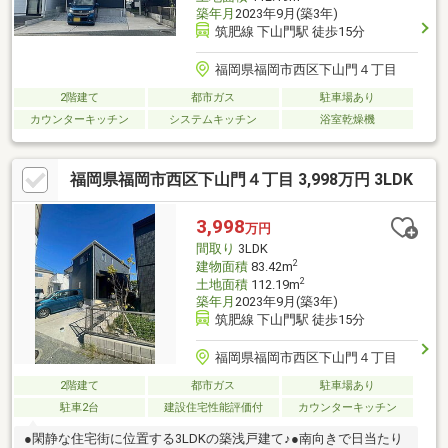
築年月
2023年9月(築3年)
筑肥線 下山門駅 徒歩15分
福岡県福岡市西区下山門４丁目
2階建て
都市ガス
駐車場あり
カウンターキッチン
システムキッチン
浴室乾燥機
福岡県福岡市西区下山門４丁目 3,998万円 3LDK
3,998
万円
間取り
3LDK
2
建物面積
83.42m
2
土地面積
112.19m
築年月
2023年9月(築3年)
筑肥線 下山門駅 徒歩15分
福岡県福岡市西区下山門４丁目
2階建て
都市ガス
駐車場あり
駐車2台
建設住宅性能評価付
カウンターキッチン
●閑静な住宅街に位置する3LDKの築浅戸建て♪●南向きで日当たり