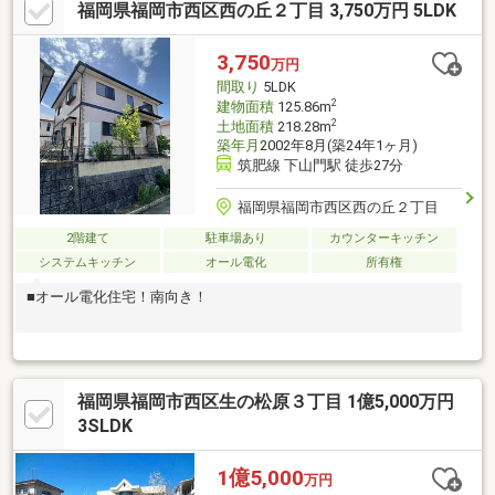
福岡県福岡市西区西の丘２丁目 3,750万円 5LDK
3,750
万円
間取り
5LDK
2
建物面積
125.86m
2
土地面積
218.28m
築年月
2002年8月(築24年1ヶ月)
筑肥線 下山門駅 徒歩27分
福岡県福岡市西区西の丘２丁目
2階建て
駐車場あり
カウンターキッチン
システムキッチン
オール電化
所有権
■オール電化住宅！南向き！
福岡県福岡市西区生の松原３丁目 1億5,000万円
3SLDK
1億5,000
万円