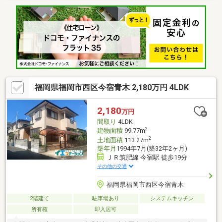
ております♪・各階にトイレ・洗面台があるので朝の混雑する時間
帯も快適にお使いいただけます♪・お子様の遊び場や客間のスペー
スなど、多用途にお使いいただける和室もあります♪・学校まで徒
歩圏内なので子育て世帯にも嬉しいエリアです♪・周辺環境も充実
しているので日々のお買い物も快適です♪・即時予約受付中です♪
お気軽にお問い合わせください！
福岡県福岡市西区今宿青木 2,180万円 4LDK
2,180
万円
間取り
4LDK
2
建物面積
99.77m
2
土地面積
113.27m
築年月
1994年7月(築32年2ヶ月)
ＪＲ筑肥線 今宿駅 徒歩19分
その他の交通
福岡県福岡市西区今宿青木
2階建て
駐車場あり
システムキッチン
所有権
即入居可