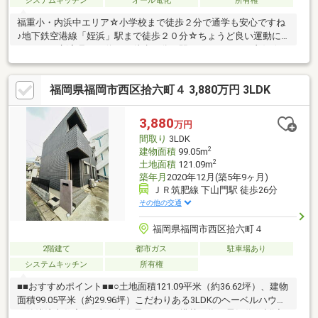
システムキッチン
オール電化
所有権
福重小・内浜中エリア☆小学校まで徒歩２分で通学も安心ですね
♪地下鉄空港線「姪浜」駅まで徒歩２０分☆ちょうど良い運動に
なります♪新室見バス停まで徒歩３分で駅までもアクセス良好☆
２０１１年の建物でペアガラス・食洗器・リビングIN階段・カー
ポートも有り、設備充実☆オール電化のお家で火元も安心☆ガス
福岡県福岡市西区拾六町４ 3,880万円 3LDK
代がかかりません♪駐車場は並列２台！車の出し入れもラクラク♪
１台分はカーポート付☆ウォークインクローゼット・ロフトもあ
り、収納も充実☆日当たりの良い一戸建で新生活はいかがでしょ
3,880
万円
うか♪お気軽にお問合せ下さい☆住宅ローンのご相談も承ってお
間取り
3LDK
ります♪
2
建物面積
99.05m
2
土地面積
121.09m
築年月
2020年12月(築5年9ヶ月)
ＪＲ筑肥線 下山門駅 徒歩26分
その他の交通
福岡県福岡市西区拾六町４
2階建て
都市ガス
駐車場あり
システムキッチン
所有権
■■おすすめポイント■■○土地面積121.09平米（約36.62坪）、建物
面積99.05平米（約29.96坪）こだわりある3LDKのヘーベルハウス
の築浅注文住宅！○太陽光発電システム搭載の為、電気代を削減