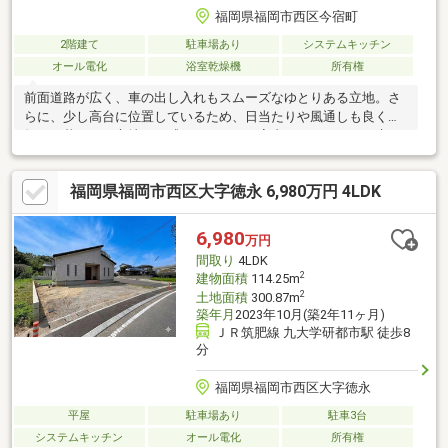
福岡県福岡市西区今宿町
2階建て
駐車場あり
システムキッチン
オール電化
浴室乾燥機
所有権
前面道路が広く、車の出し入れもスムーズなゆとりある立地。さ
らに、少し高台に位置しているため、日当たりや風通しも良く、
毎日の暮らしが心地よく感じられます。室内はリフォームで床を
白く仕上げており、お部屋も自然光が反射して明るく、清潔感あ
ふれる空間に生まれ変わっています。浴室には換気・乾燥・暖房
福岡県福岡市西区大字徳永 6,980万円 4LDK
機能を備えた設備を完備しており、雨の日の洗濯や冬場の入浴も
快適。キッチンには食洗機もついているので、家事の負担をぐっ
と軽減できます。
6,980
万円
間取り
4LDK
2
建物面積
114.25m
2
土地面積
300.87m
築年月
2023年10月(築2年11ヶ月)
ＪＲ筑肥線 九大学研都市駅 徒歩8
分
福岡県福岡市西区大字徳永
平屋
駐車場あり
駐車3台
システムキッチン
オール電化
所有権