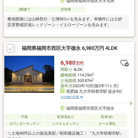
福岡県福岡市西区大字元岡
2階建て
所有権
敷地面積には山林部分：公簿823㎡を含みます。本物件には土砂
災害警戒区域レッドゾーン・イエローゾーンを含みます。
福岡県福岡市西区大字徳永 6,980万円 4LDK
6,980
万円
間取り
4LDK
2
建物面積
114.25m
2
土地面積
300.87m
築年月
2023年10月(築2年11ヶ月)
筑肥線 九大学研都市駅 徒歩9分
その他の交通
福岡県福岡市西区大字徳永
平屋
駐車場あり
駐車3台
カウンターキッチン
システムキッチン
オール電化
＼土地90坪以上の築浅美邸／昭和建設施工！『九大学研都市駅』