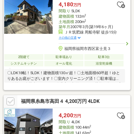
学校 徒歩6分(約480m)■ ご希望の住まい探しをお手伝いします
4,180
万円
━━━━━・・・物件の詳細・ご相談はお気軽にお問い合わせく
間取り
5LDK
ださい。
2
建物面積
132m
2
土地面積
200m
築年月
2007年3月(築19年6ヶ月)
ＪＲ筑肥線 周船寺駅 徒歩15分
その他の交通
福岡県福岡市西区富士見３
2階建て
駐車場あり
駐車3台
システムキッチン
オール電化
浴室乾燥機
〇LDK18帖！5LDK！建物面積130㎡超！〇土地面積60坪超！ゆと
りあるお庭がございます！〇室内クリーニング済！〇駐車場は車
種次第で3台駐車できます！〇豊富に収納あり！お荷物が多いご家
庭にも安心です！〇是非お気軽にお問い合わせください！
福岡県糸島市高田４ 4,200万円 4LDK
4,200
万円
間取り
4LDK
2
建物面積
100.44m
2
土地面積
141.63m