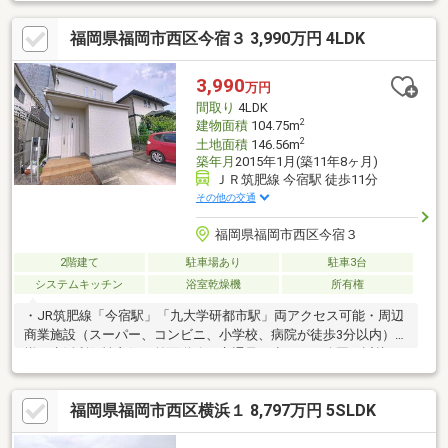
で6分圏内！その他にもスーパー・コンビニ・ドラックストア・銀
行・小学校・保育園・こども園全て徒歩10分圏内！②前面道路は
福岡県福岡市西区今宿３ 3,990万円 4LDK
南東向き6ｍと開放的♪③エアコントロール住宅で家中の温度が均
質に保たれ、年間を通して快適に過ごせます！④省令準耐火構造
で火災保険料が約60％下がります⑤オール電化住宅で安心+エコ
3,990
万円
な家⑥長期優良住宅取得！長く快適・安全に暮らせます♪◆玄洋
間取り
4LDK
小学校 徒歩4分/ 玄洋中学校 徒歩15分
2
建物面積
104.75m
2
土地面積
146.56m
築年月
2015年1月(築11年8ヶ月)
ＪＲ筑肥線 今宿駅 徒歩11分
その他の交通
福岡県福岡市西区今宿３
2階建て
駐車場あり
駐車3台
システムキッチン
浴室乾燥機
所有権
・JR筑肥線「今宿駅」「九大学研都市駅」両アクセス可能・周辺
商業施設（スーパー、コンビニ、小学校、病院が徒歩3分以内）が
揃い生活利便性良好・前面道路の交通量が少なく、公園が近接し
ており小さなお子様がいらっしゃるご家族も安心して生活できま
す・閑静な住宅地に立地・駐車スペースは3台分、駅徒歩圏内では
福岡県福岡市西区横浜１ 8,797万円 5SLDK
珍しく大変貴重です・LDKは約17.5帖、続き和室で家事や小さな
お子様のお世話も安心です・全居室6帖以上、各居室に収納を配