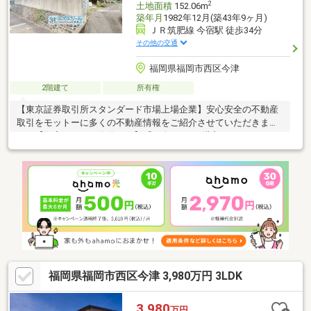
2
土地面積
152.06m
築年月
1982年12月(築43年9ヶ月)
ＪＲ筑肥線 今宿駅 徒歩34分
その他の交通
福岡県福岡市西区今津
2階建て
所有権
【東京証券取引所スタンダード市場上場企業】安心安全の不動産
取引をモットーに多くの不動産情報をご紹介させていただきま
す。【住宅ローンに自信あり】「頭金0円でも購入できるの？」
「勤続年数が短い」「リフォーム費用は住宅ローンに組込でき
る？」「どこの銀行で借りるとお得？」「他にローン返済中」等
他社で通らなかった方もお気軽にご相談下さい。【ハウスフリー
ダムでお家探し】・物件のメリットだけでなく、デメリットもご
説明いたします。・同じスタッフが物件探しからアフターフォロ
ーを担当者させていただくワンストップサービス採用♪お客様の手
間や負担をなくし、新生活の準備をお手伝いさせて頂きます。
福岡県福岡市西区今津 3,980万円 3LDK
3,980
万円