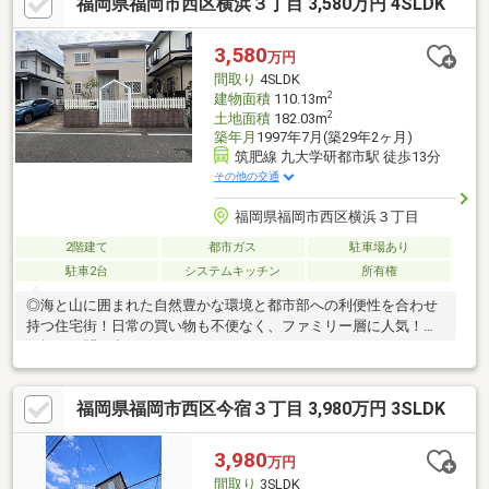
福岡県福岡市西区横浜３丁目 3,580万円 4SLDK
3,580
万円
間取り
4SLDK
2
建物面積
110.13m
2
土地面積
182.03m
築年月
1997年7月(築29年2ヶ月)
筑肥線 九大学研都市駅 徒歩13分
その他の交通
福岡県福岡市西区横浜３丁目
2階建て
都市ガス
駐車場あり
駐車2台
システムキッチン
所有権
◎海と山に囲まれた自然豊かな環境と都市部への利便性を合わせ
持つ住宅街！日常の買い物も不便なく、ファミリー層に人気！お
気軽にお問い合わせください♪
福岡県福岡市西区今宿３丁目 3,980万円 3SLDK
3,980
万円
間取り
3SLDK