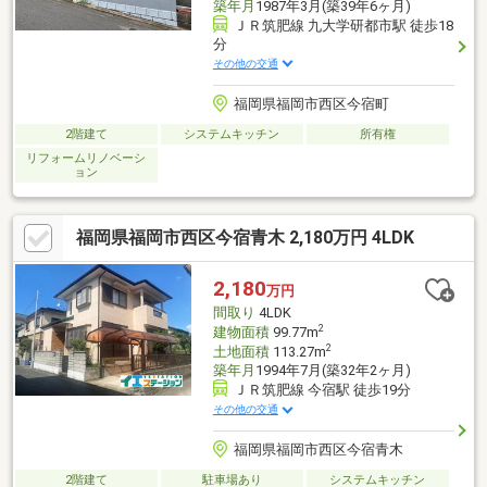
築年月
1987年3月(築39年6ヶ月)
ＪＲ筑肥線 九大学研都市駅 徒歩18
分
その他の交通
福岡県福岡市西区今宿町
2階建て
システムキッチン
所有権
リフォームリノベーシ
ョン
福岡県福岡市西区今宿青木 2,180万円 4LDK
2,180
万円
間取り
4LDK
2
建物面積
99.77m
2
土地面積
113.27m
築年月
1994年7月(築32年2ヶ月)
ＪＲ筑肥線 今宿駅 徒歩19分
その他の交通
福岡県福岡市西区今宿青木
2階建て
駐車場あり
システムキッチン