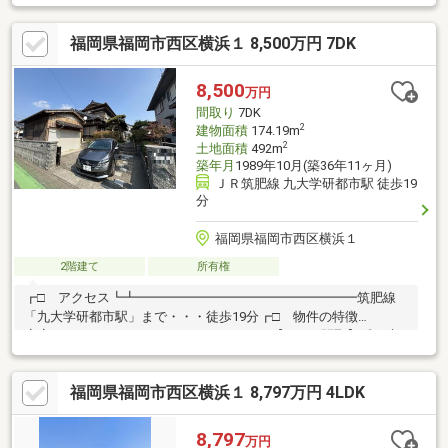
わり抜いた間取り・空間》○開放的な吹き抜け： リビングに入っ
た瞬間、視線が抜ける開放感○「見せる」オープンストレージ：
福岡県福岡市西区横浜１ 8,500万円 7DK
ホール部分には扉のない納戸スペースを完備。趣味スペース、書
斎やヌックとしても活用可能《遊び心を広げる付帯設備》○コン
テナハウス付き： 庭には離れの「隠れ家」として使えるコンテナ
8,500
万円
を設置。DIY、アトリエ、リモートワークに最適
間取り
7DK
2
建物面積
174.19m
2
土地面積
492m
築年月
1989年10月(築36年11ヶ月)
ＪＲ筑肥線 九大学研都市駅 徒歩19
分
福岡県福岡市西区横浜１
2階建て
所有権
┏□ アクセス┗┻━━━━━━━━━━━━━━━━━筑肥線
「九大学研都市駅」まで・・・徒歩19分┏□ 物件の特徴
┗┻━━━━━━━━━━━━━━━━━【7DKの間取】延べ床
面積 約160㎡超（約50坪）。昨今の新築では珍しい部屋数を確保
しており、二世帯同居やリモートワーク部屋、趣味の空間など、
福岡県福岡市西区横浜１ 8,797万円 4LDK
自由自在に活用可能です。【丁寧な管理状態】オーナー様が大切
に住み継いでこられたため、築年数を感じさせない清潔感があり
ます。そのままでもお住まいいただけますが、自分好みのリノベ
8,797
万円