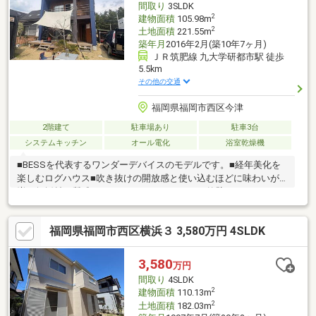
間取り
3SLDK
2
建物面積
105.98m
2
土地面積
221.55m
築年月
2016年2月(築10年7ヶ月)
ＪＲ筑肥線 九大学研都市駅 徒歩
5.5km
その他の交通
福岡県福岡市西区今津
2階建て
駐車場あり
駐車3台
システムキッチン
オール電化
浴室乾燥機
■BESSを代表するワンダーデバイスのモデルです。■経年美化を
楽しむログハウス■吹き抜けの開放感と使い込むほどに味わいが
増す無垢材の質感があります■ガルバリウムの外壁、ウッドデッ
キの開放感は他のログハウスにはない魅力です■コンテナは趣味
の空間としていかがでしょうか詳細は担当城戸まで070-4690-1086
福岡県福岡市西区横浜３ 3,580万円 4SLDK
3,580
万円
間取り
4SLDK
2
建物面積
110.13m
2
土地面積
182.03m