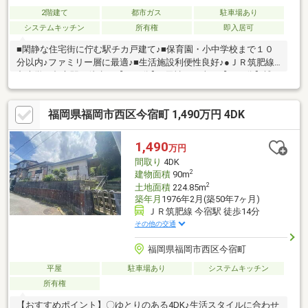
2階建て
都市ガス
駐車場あり
システムキッチン
所有権
即入居可
■閑静な住宅街に佇む駅チカ戸建て♪■保育園・小中学校まで１０
分以内♪ファミリー層に最適♪■生活施設利便性良好♪●ＪＲ筑肥線
九大学研都市駅 徒歩で【１２分】●天神まで車で【２２分】博
多まで車で【２６分】●スーパー【マルショク 今宿店】車で
【３分】●※【玄洋小学校】 ※【玄洋中学校】●借入金額【３５８
福岡県福岡市西区今宿町 1,490万円 4DK
０万円】金利【０．９７５％】返済期間【３５年】※月々返済
【１００，６４１円】返済期間【５０年】※月々返済【７５，４
１１円】●住宅ローン●資金計画●税金関係●購入の流れを全て分か
1,490
万円
りやすくご説明いたします。
間取り
4DK
2
建物面積
90m
2
土地面積
224.85m
築年月
1976年2月(築50年7ヶ月)
ＪＲ筑肥線 今宿駅 徒歩14分
その他の交通
福岡県福岡市西区今宿町
平屋
駐車場あり
システムキッチン
所有権
【おすすめポイント】〇ゆとりのある4DK♪生活スタイルに合わせ