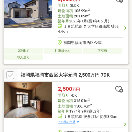
間取り
3LDK
2
建物面積
105.99m
2
土地面積
201.09m
築年月
2025年1月(築1年8ヶ月)
ＪＲ筑肥線 九大学研都市駅 徒歩
4.4km
福岡県福岡市西区今津
2階建て
駐車場あり
所有権
即入居可
福岡県福岡市西区大字元岡 2,500万円 7DK
2,500
万円
間取り
7DK
2
建物面積
315.01m
2
土地面積
1506.76m
築年月
1974年9月(築52年)
ＪＲ筑肥線 波多江駅 徒歩3.9km
その他の交通