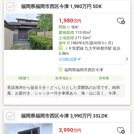
点）。これが世界最大級の不動産ネットワーク 「センチュリー
福岡県福岡市西区今津 1,980万円 5DK
21」です!■「安心」と「信頼」をモットーに店舗ネットワークを
拡大し、 北海道から沖縄までの993店舗、6709人のスタッフ
（2022年9月末時点）が住まい選びのお手伝いをしています。
1,980
万円
間取り
5DK
2
建物面積
115.92m
2
土地面積
271.53m
築年月
1983年6月(築43年3ヶ月)
ＪＲ筑肥線 九大学研都市駅 徒歩
5.5km
その他の交通
福岡県福岡市西区今津
2階建て
駐車場あり
所有権
長浜海岸から徒歩５分！どっしりとした雰囲気のお宅です。純和
風、お庭付き、シャッター付き車庫あり、海・山に近く、今津運
動公園もあります。二見ケ浦へも近いです。
福岡県福岡市西区今津 3,990万円 3SLDK
3,990
万円