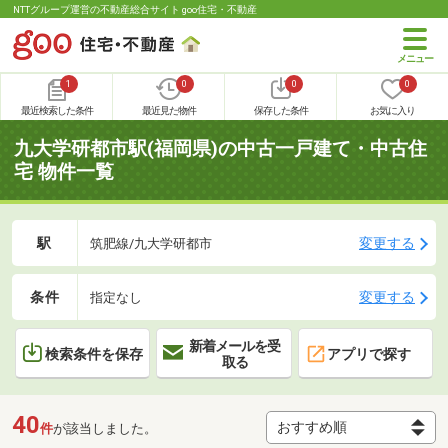
NTTグループ運営の不動産総合サイト goo住宅・不動産
1
0
0
0
最近検索した条件
最近見た物件
保存した条件
お気に入り
九大学研都市駅(福岡県)の中古一戸建て・中古住
宅 物件一覧
駅
変更する
筑肥線/九大学研都市
条件
変更する
指定なし
新着メールを受
検索条件を保存
アプリで探す
取る
40
件
が該当しました。