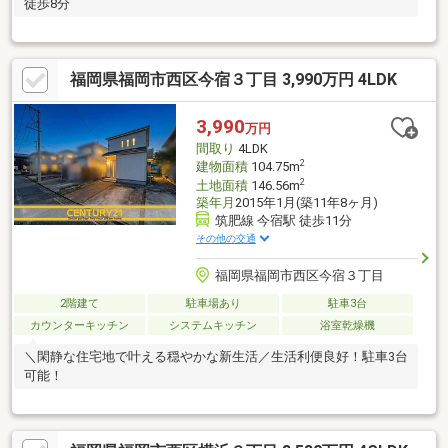
徒歩8分
福岡県福岡市西区今宿３丁目 3,990万円 4LDK
3,990
万円
間取り
4LDK
2
建物面積
104.75m
2
土地面積
146.56m
築年月
2015年1月(築11年8ヶ月)
筑肥線 今宿駅 徒歩11分
その他の交通
福岡県福岡市西区今宿３丁目
2階建て
駐車場あり
駐車3台
カウンターキッチン
システムキッチン
浴室乾燥機
＼閑静な住宅地で叶える穏やかな新生活／生活利便良好！駐車3台
可能！