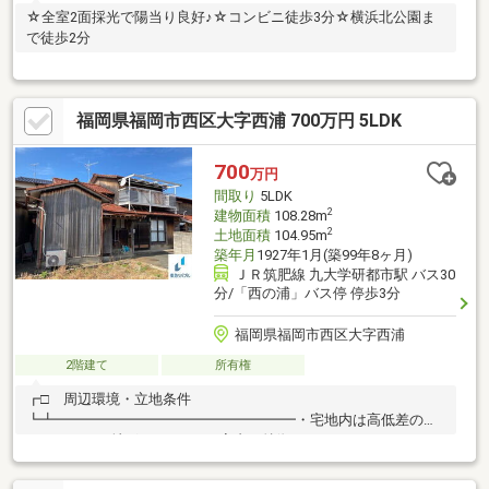
☆全室2面採光で陽当り良好♪☆コンビニ徒歩3分☆横浜北公園ま
で徒歩2分
福岡県福岡市西区大字西浦 700万円 5LDK
700
万円
間取り
5LDK
2
建物面積
108.28m
2
土地面積
104.95m
築年月
1927年1月(築99年8ヶ月)
ＪＲ筑肥線 九大学研都市駅 バス30
分/「西の浦」バス停 停歩3分
福岡県福岡市西区大字西浦
2階建て
所有権
┏□ 周辺環境・立地条件
┗┻━━━━━━━━━━━━━━━━━・宅地内は高低差のな
いフラットな地形です。┏□ 室内の特徴
┗┻━━━━━━━━━━━━━━━━━・室内は丁寧にご使用
されています。・１F 76.32m2 ２F 31.96m2・５LDKタイプ市