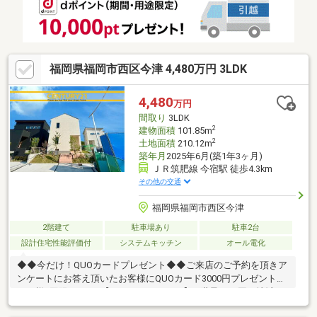
金融機関とも提携しておりますので、住宅ローンにご不安な方、
過去にお断りをされた方、お気軽にご相談ください♪
福岡県福岡市西区今津 4,480万円 3LDK
4,480
万円
間取り
3LDK
2
建物面積
101.85m
2
土地面積
210.12m
築年月
2025年6月(築1年3ヶ月)
ＪＲ筑肥線 今宿駅 徒歩4.3km
その他の交通
福岡県福岡市西区今津
2階建て
駐車場あり
駐車2台
設計住宅性能評価付
システムキッチン
オール電化
◆◆今だけ！QUOカードプレゼント◆◆ご来店のご予約を頂きア
ンケートにお答え頂いたお客様にQUOカード3000円プレゼント！
１組様1回限りです♪【センチュリー２１】■ 世界85の国と地域
に、14000店舗、15万人もの営業スタッフ （2022年9月末時