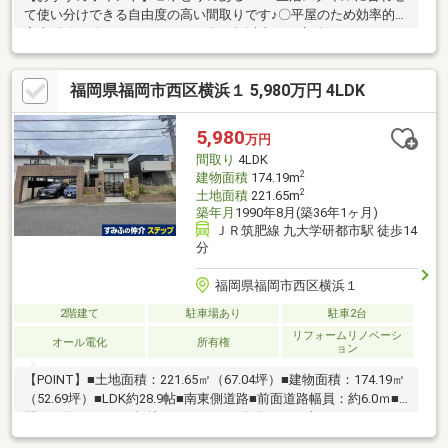
て使い分けできる自由度の高い間取りです♪〇平屋のため効率的な
家事動線が確保されています！〇10坪以上のお庭付！ガーデニン
グやお子さまの遊び場などいろんな使い方が出来ます！〇日当た
り・通風良好です！○資金計画・リフォーム・お引渡し条件等の
福岡県福岡市西区横浜１ 5,980万円 4LDK
ご相談も可能です！お気軽にご相談ください！【周辺環境】〇JR
筑肥線「今宿」駅まで徒歩約14分〇今宿小学校まで徒歩約8分〇
玄洋中学校まで徒歩約32分〇大塚第2保育園まで徒歩約10分〇ル
5,980
万円
ミエール今宿店まで徒歩約7分〇ローソン福岡今宿大塚店まで徒歩
間取り
4LDK
約6分
2
建物面積
174.19m
2
土地面積
221.65m
築年月
1990年8月(築36年1ヶ月)
ＪＲ筑肥線 九大学研都市駅 徒歩14
分
福岡県福岡市西区横浜１
2階建て
駐車場あり
駐車2台
リフォームリノベーシ
オール電化
所有権
ョン
【POINT】■土地面積：221.65㎡（67.04坪）■建物面積：174.19㎡
（52.69坪）■LDK約28.9帖■南東側道路■前面道路幅員：約6.0ｍ■
間口：約13.8ｍ■平坦地■カーポート2台分あり（車種による）