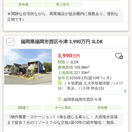
所有権
即入居可
☆閑静な住宅街ながら、商業施設が徒歩圏内に複数あり、便利な
立地です♪
福岡県福岡市西区今津 3,990万円 3LDK
3,990
万円
間取り
3LDK
2
建物面積
105.98m
2
土地面積
221.55m
築年月
2016年2月(築10年7ヶ月)
ＪＲ筑肥線 九大学研都市駅 バス17
分/「長浜」バス停 停歩2分
福岡県福岡市西区今津
2階建て
オール電化
所有権
《物件概要・ロケーション》○海を感じる暮らし： 大原海水浴場
まで徒歩７分のリゾートフルな立地○築10年の経年愉化： 無垢材
の味わいが増し、木の香りと温もりに包まれる上質な空間《こだ