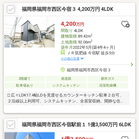
福岡県福岡市西区今宿３ 4,200万円 4LDK
4,200
万円
間取り
4LDK
2
建物面積
89.42m
2
土地面積
92.06m
築年月
2022年5月(築4年4ヶ月)
ＪＲ筑肥線 今宿駅 徒歩5分
その他の交通
福岡県福岡市西区今宿３
2階建て
南道路
都市ガス
駐車場あり
システムキッチン
浴室乾燥機
□ 広々LDK17.4帖LDを見渡せるカウンターキッチン駐車２台可、
２沿線以上利用可、システムキッチン、全居室収納、閑静な住宅
地、整形地、対面式キッチン、２階建、温水洗浄便座、都市ガ
ス、小学校 徒歩10分以内、２世帯住宅、食器洗乾燥機
福岡県福岡市西区今宿駅前１ 1億3,500万円 6LDK