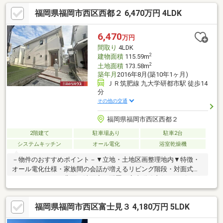
福岡県福岡市西区西都２ 6,470万円 4LDK
6,470
万円
間取り
4LDK
2
建物面積
115.59m
2
土地面積
173.58m
築年月
2016年8月(築10年1ヶ月)
ＪＲ筑肥線 九大学研都市駅 徒歩14
分
その他の交通
福岡県福岡市西区西都２
2階建て
駐車場あり
駐車2台
システムキッチン
オール電化
浴室乾燥機
－物件のおすすめポイント－▼立地・土地区画整理地内▼特徴・
オール電化仕様・家族間の会話が増えるリビング階段・対面式キ
ッチン・キッチン背面に洗面室を配置、家事動線良好・リビング
に和室が隣接、多用途に利用可能・南面にテラス・バルコニー・
お庭有・洋室約9.0帖は間仕切りにより、2部屋へ変更可能(別途要
福岡県福岡市西区富士見３ 4,180万円 5LDK
費用)・駐車スペース普通車2台分有(車種による)▼設備・食洗
機・IHコンロ・浴室乾燥機・シャッター(1F)▼周辺環境・西都小