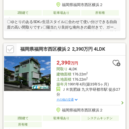
福岡県福岡市西区横浜２
2階建て
駐車場あり
所有権
〇ゆとりのある5DK♪生活スタイルに合わせて使い分けできる自由
度の高い間取りです♪〇陽当たり良好な南向きの庭付きで、ガーデ
ニングやお子さまの遊び場にもぴったり♪〇前面道路が広く、駐車
や車の出し入れもスムーズです。〇横浜北公園まで徒歩約1分！子
どもの外遊びやペットとの時間もぐんと身近に。〇落ち着いた雰
福岡県福岡市西区横浜２ 2,390万円 4LDK
囲気が魅力の閑静な住宅街です。〇間取りや内装を自由にカスタ
マイズしたい方におすすめです♪〇リフォーム、リノベーションの
ご相談も承っております！〇お問い合わせはナカジツまで♪・九大
2,390
万円
学研都市駅車約8分・セブンイレブン福岡横浜2丁目店徒歩約7
間取り
4LDK
分・TRIALsmart今宿店まで車約5分
2
建物面積
176.22m
2
土地面積
176.22m
築年月
1991年4月(築35年5ヶ月)
ＪＲ筑肥線 九大学研都市駅 徒歩27
分
その他の交通
福岡県福岡市西区横浜２
2階建て
駐車場あり
システムキッチン
所有権