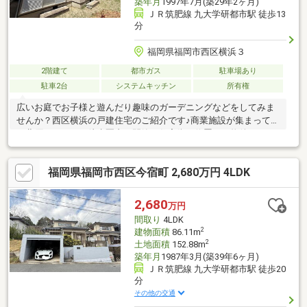
築年月
1997年7月(築29年2ヶ月)
ＪＲ筑肥線 九大学研都市駅 徒歩13
分
福岡県福岡市西区横浜３
2階建て
都市ガス
駐車場あり
駐車2台
システムキッチン
所有権
広いお庭でお子様と遊んだり趣味のガーデニングなどをしてみま
せんか？西区横浜の戸建住宅のご紹介です♪商業施設が集まってい
る北原エリアまで徒歩圏内で閑静な住宅街に位置する物件です！
土地面積は50坪以上あり、駐車場は並列で2台確保！さらに広い
お庭は、南面の庭で、お子様の遊び場や家庭菜園などガーデニン
福岡県福岡市西区今宿町 2,680万円 4LDK
グも楽しむ事ができます！九大学研都市駅までは約徒歩13分で直
接天神や博多、福岡空港まで行くことができるので通勤通学にも
大変便利です！ぜひ1度ご内覧くださいませ♪
2,680
万円
間取り
4LDK
2
建物面積
86.11m
2
土地面積
152.88m
築年月
1987年3月(築39年6ヶ月)
ＪＲ筑肥線 九大学研都市駅 徒歩20
分
その他の交通