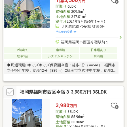
1億3,500
万円
間取り
6LDK
2
建物面積
209.5m
2
土地面積
247.01m
築年月
2021年8月(築5年1ヶ月)
ＪＲ筑肥線 今宿駅 徒歩5分
その他の交通
福岡県福岡市西区今宿駅前１
2階建て
南道路
駐車場あり
駐車2台
システムキッチン
所有権
◆周辺環境□キッズキッズ保育園今宿：徒歩6分（446ｍ）□福岡市
立今宿小学校：徒歩12分（889ｍ）□福岡市立玄洋中学校：徒歩24
分（1847ｍ）□マルキョウ今宿店：徒歩10分（784ｍ）お客様のご
都合に合わせて、『知りたい情報だけ』という短時間のご案内も
可能です。◆弊社独自サービス・FPに人生設計＆資金計画を無料
福岡県福岡市西区今宿３ 3,980万円 3SLDK
相談♪・オプション工事を住宅ローンに組み込んで賢く買い物！※
詳しくは「イベント情報」をご覧下さい。☆弊社スタッフが福岡
市内含め全物件をご案内します☆
3,980
万円
間取り
3SLDK
2
建物面積
85.96m
2
土地面積
55.38m
築年月
2023年6月(築3年3ヶ月)