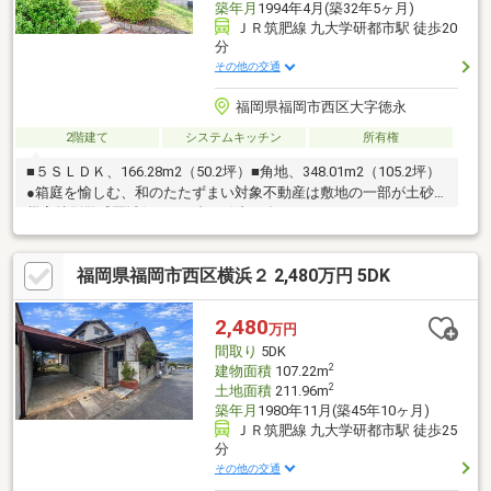
築年月
1994年4月(築32年5ヶ月)
ＪＲ筑肥線 九大学研都市駅 徒歩20
分
その他の交通
福岡県福岡市西区大字徳永
2階建て
システムキッチン
所有権
■５ＳＬＤＫ、166.28m2（50.2坪）■角地、348.01m2（105.2坪）
●箱庭を愉しむ、和のたたずまい対象不動産は敷地の一部が土砂
災害特別警戒区域(レッドゾーン)内に存じます。
福岡県福岡市西区横浜２ 2,480万円 5DK
2,480
万円
間取り
5DK
2
建物面積
107.22m
2
土地面積
211.96m
築年月
1980年11月(築45年10ヶ月)
ＪＲ筑肥線 九大学研都市駅 徒歩25
分
その他の交通