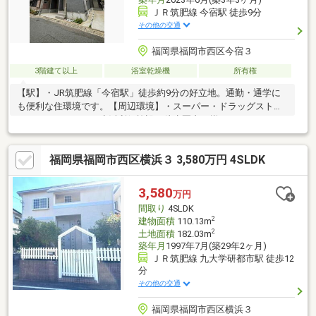
ＪＲ筑肥線 今宿駅 徒歩9分
その他の交通
福岡県福岡市西区今宿３
3階建て以上
浴室乾燥機
所有権
【駅】・JR筑肥線「今宿駅」徒歩約9分の好立地。通勤・通学に
も便利な住環境です。【周辺環境】・スーパー・ドラッグスト
ア・クリニックなど生活利便施設が徒歩圏内に揃っており、日々
のお買い物にも便利です。【学校】・小学校・中学校も徒歩圏内
のため、お子様の通学も安心できる子育て世帯に嬉しい住環境で
福岡県福岡市西区横浜３ 3,580万円 4SLDK
す。【外観】・スタイリッシュで落ち着きのある外観デザインが
魅力です。【室内】・約17帖のLDKを採用。対面式キッチンのた
め、お料理をしながらお子様の様子も確認できます。・購入時に2
3,580
万円
階フロアコーティング施工済み、浴室コーティング施工済みのた
間取り
4SLDK
め、室内状態も良好に保たれております。
2
建物面積
110.13m
2
土地面積
182.03m
築年月
1997年7月(築29年2ヶ月)
ＪＲ筑肥線 九大学研都市駅 徒歩12
分
その他の交通
福岡県福岡市西区横浜３