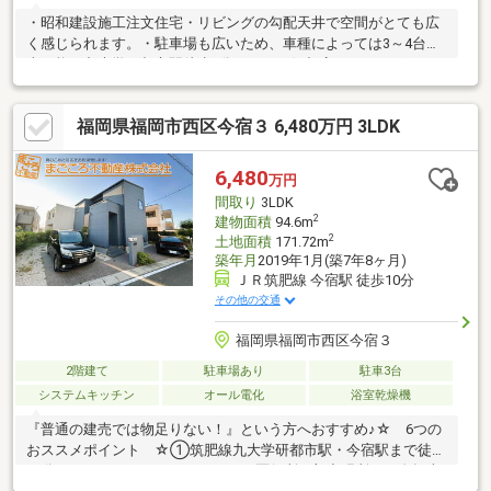
・昭和建設施工注文住宅・リビングの勾配天井で空間がとても広
く感じられます。・駐車場も広いため、車種によっては3～4台駐
車可能・九大学研都市駅徒歩8分・イオン伊都店。ドラッグストア
徒歩圏内・広いお庭付・南西向きで日当たり風通し良好です・大
型ウォークインクローゼット付
福岡県福岡市西区今宿３ 6,480万円 3LDK
6,480
万円
間取り
3LDK
2
建物面積
94.6m
2
土地面積
171.72m
築年月
2019年1月(築7年8ヶ月)
ＪＲ筑肥線 今宿駅 徒歩10分
その他の交通
福岡県福岡市西区今宿３
2階建て
駐車場あり
駐車3台
システムキッチン
オール電化
浴室乾燥機
『普通の建売では物足りない！』という方へおすすめ♪☆ 6つの
おススメポイント ☆①筑肥線九大学研都市駅・今宿駅まで徒歩
10分イオンモール・ルミエール・西区役所西部出張所まで自転車