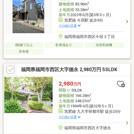
2
建物面積
85.96m
2
土地面積
55.38m
築年月
2023年6月(築3年3ヶ月)
筑肥線 今宿駅 徒歩9分
その他の交通
福岡県福岡市西区今宿３丁目
3階建て以上
駐車場あり
浴室乾燥機
所有権
福岡県福岡市西区大字徳永 2,980万円 5SLDK
2,980
万円
間取り
5SLDK
2
建物面積
166.28m
2
土地面積
348.01m
築年月
1994年4月(築32年5ヶ月)
筑肥線 九大学研都市駅 徒歩20分
その他の交通
福岡県福岡市西区大字徳永