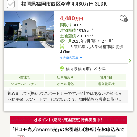
福岡県福岡市西区今津 4,480万円 3LDK
街化調整区域ですが、再建築可。（「旧住宅地造成事業に関する
法律」に基づき造成された住宅地の為、住宅の再建築が可能）築
年数不明。調査中。
4,480
万円
間取り
3LDK
2
建物面積
101.85m
2
土地面積
210.12m
築年月
2025年7月(築1年2ヶ月)
ＪＲ筑肥線 九大学研都市駅 徒歩
4.0km
その他の交通
福岡県福岡市西区今津
2階建て
駐車場あり
駐車2台
システムキッチン
オール電化
浴室乾燥機
初めまして♪(株)ハウスパートナーです♪当社ではあなたの頼れる
不動産探しのパートナーになれるよう、物件情報を豊富に取り扱
っております♪物件探しからご契約までお客様へベストなご提案を
致します！☆物件のメリットだけでなく、デメリットなどの透明
性のある情報提供♪☆お客様に迅速で丁寧な対応を心掛けていま
す♪☆ご購入後もお客様が安心して取引できるようなアフターフ
ォロー♪＼当日のご見学も大歓迎／事前にご予約を頂けますと定休
日や夜間のご見学にも柔軟にご対応させて頂きます♪また、複数の