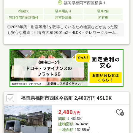
福岡県福岡市西区横浜１
2階建て
駐車場あり
駐車2台
設計住宅性能評価付
浴室乾燥機
所有権
〇2022年築！耐震等級3を取得しているため地震などがあった際
も安心な構造！〇専有面積98.01m2・4LDK＋テレワークルームが
ありご家族でゆとりのある生活が可能！〇1階に和室スペースもあ
り小さいお子様やご年配の方とも安心して過ごすことが出来ま
す！〇駐車スペース約2台分！大きな車などを所有のお客様も安
心！〇南向き前面道路約6mありさえぎる建物もないため日当り良
好！〇約4.5帖のインナーバルコニーがあるためBBQなどお客様の
用途に応じて使用可能！〇JR筑肥線「今宿」駅徒歩約16分のため
天神・博多への通勤通学にも便利な立地！〇小学校徒歩約9分、中
学校徒歩約6分でお子様の通学も安心！
福岡県福岡市西区今宿町 2,480万円 4SLDK
2,480
万円
間取り
4SLDK
2
建物面積
94.04m
2
土地面積
152.88m