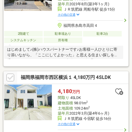
築年月
2023年8月(築3年1ヶ月)
ＪＲ筑肥線 周船寺駅 徒歩15分
その他の交通
福岡県糸島市高田４
2階建て
駐車場あり
駐車2台
システムキッチン
所有権
はじめまして♪(株)ハウスパートナーです♪お客様一人ひとりに寄
り添いながら、「ここにしてよかった」と思える住まい探しをお
手伝いしています♪物件探しからご契約まで、無理のないペースで
しっかりサポートいたします♪☆良いところだけでなく、気にな
る点もしっかりご説明☆丁寧で分かりやすいご案内を心がけてい
福岡県福岡市西区横浜１ 4,180万円 4SLDK
ます☆ご購入後のアフターフォローも安心です♪＼当日のご見学
も大歓迎です♪／事前にご予約いただければ、夜間や定休日のご案
内にも柔軟に対応いたします♪住宅ローンに不安がある方や、過去
4,180
万円
に審査が難しかった方も、無理のない進め方を一緒に考えていき
間取り
4SLDK
ますので、お気軽にご相談ください♪
2
建物面積
98.01m
2
土地面積
109.24m
築年月
2022年3月(築4年6ヶ月)
ＪＲ筑肥線 今宿駅 徒歩16分
その他の交通