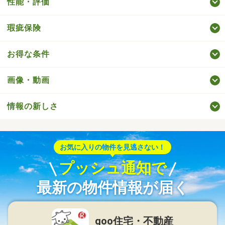
性能・評価
瑕疵保険
お得な条件
画像・動画
情報の新しさ
お気に入りの物件を見逃さない！
プッシュ通知で
最新の物件情報が届く
goo住宅・不動産