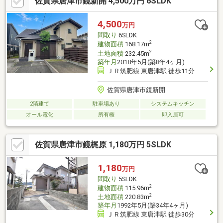
佐賀県唐津市鏡新開 4,500万円 6SLDK
4,500
万円
間取り
6SLDK
2
建物面積
168.17m
2
土地面積
232.45m
築年月
2018年5月(築8年4ヶ月)
ＪＲ筑肥線 東唐津駅 徒歩11分
佐賀県唐津市鏡新開
2階建て
駐車場あり
システムキッチン
オール電化
所有権
即入居可
佐賀県唐津市鏡梶原 1,180万円 5SLDK
1,180
万円
間取り
5SLDK
2
建物面積
115.96m
2
土地面積
220.83m
築年月
1992年5月(築34年4ヶ月)
ＪＲ筑肥線 東唐津駅 徒歩30分