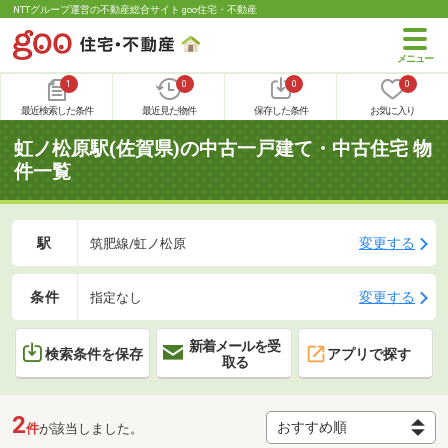
NTTグループ運営の不動産総合サイト goo住宅・不動産
1
0
0
0
最近検索した条件
最近見た物件
保存した条件
お気に入り
虹ノ松原駅(佐賀県)の中古一戸建て・中古住宅 物
件一覧
駅
変更する
筑肥線/虹ノ松原
条件
変更する
指定なし
新着メールを受
検索条件を保存
アプリで探す
取る
2
件
が該当しました。