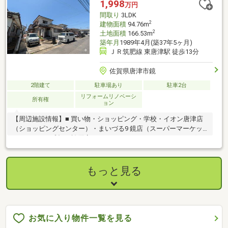
1,998
万円
間取り
3LDK
2
建物面積
94.76m
2
土地面積
166.53m
築年月
1989年4月(築37年5ヶ月)
ＪＲ筑肥線 東唐津駅 徒歩13分
佐賀県唐津市鏡
2階建て
駐車場あり
駐車2台
リフォームリノベーシ
所有権
ョン
【周辺施設情報】■ 買い物・ショッピング・学校・イオン唐津店
（ショッピングセンター）・まいづる9 鏡店（スーパーマーケッ
ト）・Aコープ 虹の松原店（スーパーマーケット）・ドラッグス
トアモリ 鏡店（ドラッグストア）・唐津市立鏡山小学校・唐津市
立鏡中学校イオン唐津店やスーパーが車で数分の距離にあり、毎
日のお買い物に便利な立地。子育て世帯にもおすすめの住環境で
もっと見る
す。最寄りの東唐津駅までは徒歩13分と、通勤・通学にも無理の
ない距離感が魅力です。
お気に入り物件一覧を見る