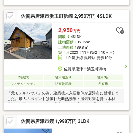
市立鏡山小学校：徒歩約27分◇唐津市立鏡中学校：徒歩約30分☆
年間1600件の相談実績☆頭金0円可能！月々の返済がご不安な
佐賀県唐津市浜玉町浜崎 2,950万円 4SLDK
方！もっと良い条件を引き出したい方！すでにお借入のある方！
など、住宅ローンのお悩みをこれまでにたくさんお受けしてきま
した＾＾お客様に合った最適な金融機関のご提案や、将来を見越
2,950
万円
した無理のないご返済プランの作成もしています！ぜひ一度ご相
間取り
4SLDK
談下さい＾＾
2
建物面積
106.36m
2
土地面積
189.8m
築年月
2023年11月(築2年10ヶ月)
ＪＲ筑肥線 浜崎駅 徒歩10分
佐賀県唐津市浜玉町浜崎
2階建て
駐車場あり
駐車3台
システムキッチン
浴室乾燥機
所有権
「元モデルハウス」の為、建築後未入居物件が唐津市に登場しま
した。最大のポイントは優れた断熱効果・湿気対策を持つ木材を
贅沢に使用したログハウス構造。さらに窓には、「トリプルガラ
ス」を採用し、高い断熱性能を実現しています。モデルハウスな
らではの充実設備～食器洗浄乾燥機・浴室乾燥・省エネ給湯器～
佐賀県唐津市鏡 1,998万円 3LDK
に加え、駐車場は3、4台駐車可能です。駅まで10分という便利性
を保ちながら、木の香りに包まれる上質な暮らしの空間をぜひ現
地でご体感ください。お気軽にお問い合わせください♪