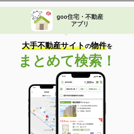
goo住宅・不動産
アプリ
大手不動産サイト
物件
の
を
まとめて検索！