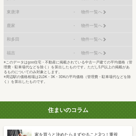
東唐津
-
物件一覧へ
鹿家
-
物件一覧へ
和多田
-
物件一覧へ
福吉
-
物件一覧へ
※このデータはgoo住宅・不動産に掲載されている中古一戸建ての平均価格（管
理費・駐車場代などを除く）を算出したものです。ただし5戸以上の掲載があ
るものについてのみ対象とします。
※周辺駅の価格相場は2LDK・3K・3DKの平均価格（管理費・駐車場代などを除
く）を算出したものです。
住まいのコラム
家を買うと決めたらまずやること3つ！重視