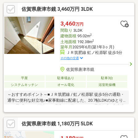
佐賀県唐津市鏡 3,460万円 3LDK
3,460
万円
間取り
3LDK
2
建物面積
95.02m
2
土地面積
192.38m
築年月
2025年6月(築1年3ヶ月)
ＪＲ筑肥線 虹ノ松原駅 徒歩5分
その他の交通
佐賀県唐津市鏡
平屋
駐車場あり
駐車3台
システムキッチン
オール電化
浴室乾燥機
～おすすめポイント～■ＪＲ筑肥線 / 虹ノ松原駅 徒歩5分の通勤・
通学に便利な好立地♪■家事動線に配慮した、20.7帖LDKのゆとり
の平屋プラン■お財布にも環境にも優しいオール電化住宅♪◇唐津
市立鏡山小学校：徒歩約27分◇唐津市立鏡中学校：徒歩約30分☆
年間1600件の相談実績☆頭金0円可能！月々の返済がご不安な
佐賀県唐津市鏡 1,180万円 5LDK
方！もっと良い条件を引き出したい方！すでにお借入のある方！
など、住宅ローンのお悩みをこれまでにたくさんお受けしてきま
した＾＾お客様に合った最適な金融機関のご提案や、将来を見越