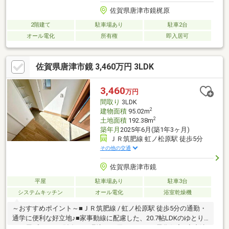
佐賀県唐津市鏡梶原
2階建て
駐車場あり
駐車2台
オール電化
所有権
即入居可
佐賀県唐津市鏡 3,460万円 3LDK
3,460
万円
間取り
3LDK
2
建物面積
95.02m
2
土地面積
192.38m
築年月
2025年6月(築1年3ヶ月)
ＪＲ筑肥線 虹ノ松原駅 徒歩5分
その他の交通
佐賀県唐津市鏡
平屋
駐車場あり
駐車3台
システムキッチン
オール電化
浴室乾燥機
～おすすめポイント～■ＪＲ筑肥線 / 虹ノ松原駅 徒歩5分の通勤・
通学に便利な好立地♪■家事動線に配慮した、20.7帖LDKのゆとり
の平屋プラン■お財布にも環境にも優しいオール電化住宅♪◇唐津