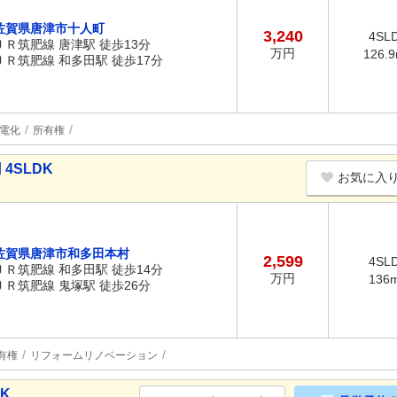
佐賀県唐津市十人町
3,240
4SL
ＪＲ筑肥線 唐津駅 徒歩13分
万円
126.
ＪＲ筑肥線 和多田駅 徒歩17分
電化
所有権
4SLDK
お気に入
佐賀県唐津市和多田本村
2,599
4SL
ＪＲ筑肥線 和多田駅 徒歩14分
万円
136
ＪＲ筑肥線 鬼塚駅 徒歩26分
有権
リフォームリノベーション
DK