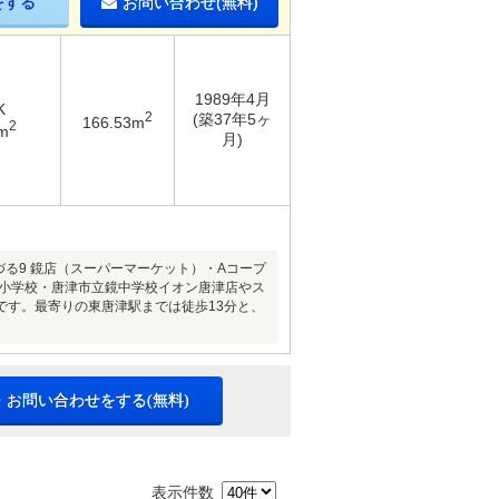
をする
お問い合わせ(無料)
1989年4月
K
2
(築37年5ヶ
166.53m
2
m
月)
る9 鏡店（スーパーマーケット）・Aコープ
山小学校・唐津市立鏡中学校イオン唐津店やス
です。最寄りの東唐津駅までは徒歩13分と、
・お問い合わせをする(無料)
表示件数