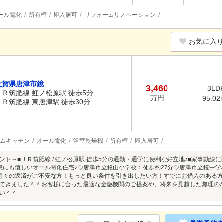
ール電化
所有権
即入居可
リフォームリノベーション
お気に入
佐賀県唐津市鏡
3,460
3LD
ＪＲ筑肥線 虹ノ松原駅 徒歩5分
万円
95.02
ＪＲ筑肥線 東唐津駅 徒歩30分
ムキッチン
オール電化
浴室乾燥機
所有権
即入居可
ント～■ＪＲ筑肥線 / 虹ノ松原駅 徒歩5分の通勤・通学に便利な好立地♪■家事動線に
境にも優しいオール電化住宅♪◇唐津市立鏡山小学校：徒歩約27分◇唐津市立鏡中学校
月々の返済がご不安な方！もっと良い条件を引き出したい方！すでにお借入のある
てきました＾＾お客様に合った最適な金融機関のご提案や、将来を見越した無理の
い＾＾