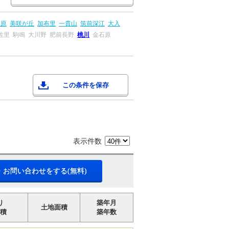
前原
美咲が丘
加布里
一貴山
筑前深江
大入
佐里
駒鳴
大川野
肥前長野
桃川
金石原
この条件を保存
表示件数
・お問い合わせをする(無料)
り
築年月
土地面積
積
築年数