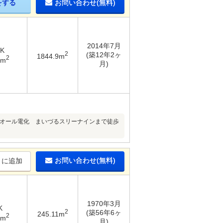
をする
お問い合わせ(無料)
2014年7月
DK
2
(築12年2ヶ
1844.9m
2
3m
月)
◇オール電化 まいづるスリーナインまで徒歩
お問い合わせ(無料)
りに追加
1970年3月
K
2
(築56年6ヶ
245.11m
2
7m
月)