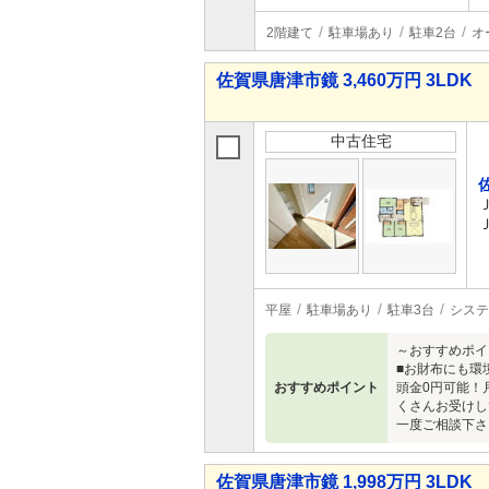
2階建て
駐車場あり
駐車2台
オ
佐賀県唐津市鏡 3,460万円 3LDK
中古住宅
平屋
駐車場あり
駐車3台
システ
～おすすめポイ
■お財布にも環
おすすめポイント
頭金0円可能！
くさんお受けし
一度ご相談下さ
佐賀県唐津市鏡 1,998万円 3LDK