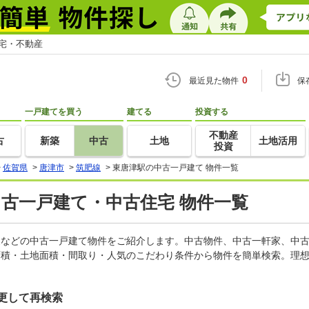
住宅・不動産
0
最近見た物件
保
一戸建てを買う
建てる
投資する
不動産
古
新築
中古
土地
土地活用
投資
>
佐賀県
>
唐津市
>
筑肥線
>
東唐津駅の中古一戸建て 物件一覧
中古一戸建て・中古住宅 物件一覧
軒家などの中古一戸建て物件をご紹介します。中古物件、中古一軒家、中
面積・土地面積・間取り・人気のこだわり条件から物件を簡単検索。理想
更して再検索