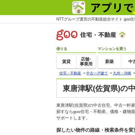
NTTグループ運営の不動産総合サイト goo
借りる
マンションを買う
店舗･
賃貸
新築
中
事業用
住宅・不動産
>
中古一戸建て
>
九州・沖縄
東唐津駅(佐賀県)の
東唐津駅(佐賀県)の中古住宅、中古一
探すならgoo住宅・不動産。価格・建物
サポートします。
探したい物件の路線・検索条件を変