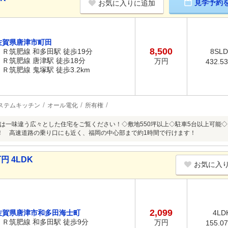
見学予約
お気に入りに追加
佐賀県唐津市町田
8,500
ＪＲ筑肥線 和多田駅 徒歩19分
8SL
ＪＲ筑肥線 唐津駅 徒歩18分
万円
432.5
ＪＲ筑肥線 鬼塚駅 徒歩3.2km
ステムキッチン
オール電化
所有権
は一味違う広々とした住宅をご覧ください！◇敷地550坪以上◇駐車5台以上可能
！ 高速道路の乗り口にも近く、福岡の中心部まで約1時間で行けます！
円 4LDK
お気に入
2,099
佐賀県唐津市和多田海士町
4LD
ＪＲ筑肥線 和多田駅 徒歩9分
万円
155.0