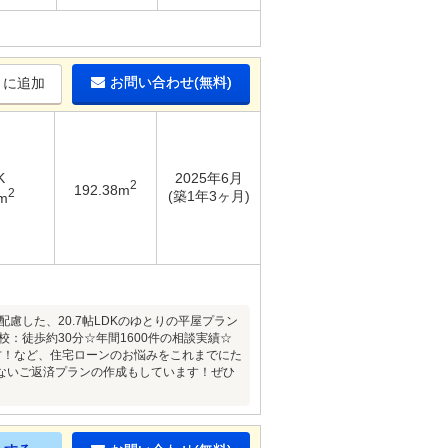
お問い合わせ(無料)
りに追加
K
2025年6月
2
192.38m
2
(築1年3ヶ月)
m
配慮した、20.7帖LDKのゆとりの平屋プラン
：徒歩約30分☆年間1600件の相談実績☆
方！など、住宅ローンのお悩みをこれまでにた
ないご返済プランの作成もしています！ぜひ