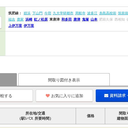
筑肥線：
姪浜
下山門
今宿
九大学研都市
周船寺
波多江
糸島高校前
筑前
福吉
鹿家
浜崎
虹ノ松原
東唐津
和多田
唐津
鬼塚
山本
肥前久保
西相知
上伊万里
伊万里
間取り図付き表示
お気に入りに追加
資料請求
所在地/交通
間取
価格
（駅/バス 所要時間）
建物面