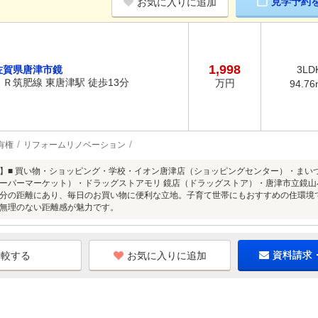
見学予約
お気に入りに追加
1,998
佐賀県唐津市鏡
3LD
ＪＲ筑肥線 東唐津駅 徒歩13分
万円
94.76
有権
リフォームリノベーション
】■ 買い物・ショッピング・学校・イオン唐津店（ショッピングセンター）・まいづ
ーパーマーケット）・ドラッグストアモリ 鏡店（ドラッグストア）・唐津市立鏡
分の距離にあり、毎日のお買い物に便利な立地。子育て世帯にもおすすめの住環境
無理のない距離感が魅力です。
お気に入りに追加
資料請求