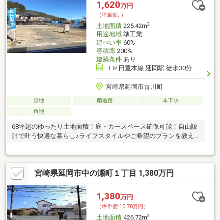
1,620
万円
（坪単価:-）
2
土地面積
225.42m
用途地域
準工業
建ぺい率
60%
容積率
200%
建築条件
あり
ＪＲ日豊本線 延岡駅 徒歩30分
宮崎県延岡市古川町
更地
南道路
本下水
角地
68坪超のゆったり土地面積！庭・カースペース確保可能！自由設
計で叶う快適な暮らし♪ライフスタイルやご希望のプランを教えて
下さい。＼ここに注目／◇イオン多々良まで徒歩12分◇マルミヤ
ストアまで徒歩13分◇土地面積68.18坪◇東南角地で陽当り・通
風良好◇南道路幅8.1mで駐車もスムーズ【お電話が苦手な方で
宮崎県延岡市中の瀬町１丁目 1,380万円
も、安心なネット予約可能！他プランもご提案いたします】ネッ
ト上だと不安... 「プロ目線で見る、土地選びのポイント」を現地
で体感しませんか。現地に足を運んでこそ感じられる安心と納得
1,380
万円
があります。「来場予約」または「下部のカレンダー」より、簡
（坪単価:10.70万円）
単にネット予約が可能です。
2
土地面積
426.72m