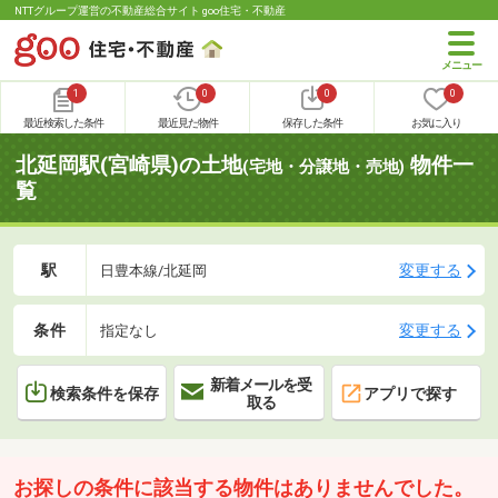
NTTグループ運営の不動産総合サイト goo住宅・不動産
1
0
0
0
最近検索した条件
最近見た物件
保存した条件
お気に入り
北延岡駅(宮崎県)の土地
物件一
(宅地・分譲地・売地)
覧
駅
変更する
日豊本線/北延岡
条件
変更する
指定なし
新着メールを受
検索条件を保存
アプリで探す
取る
お探しの条件に該当する物件はありませんでした。