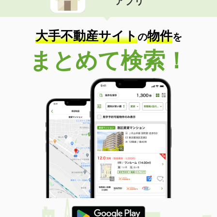
アプリ
大手不動産サイト
物件
の
を
まとめて検索！