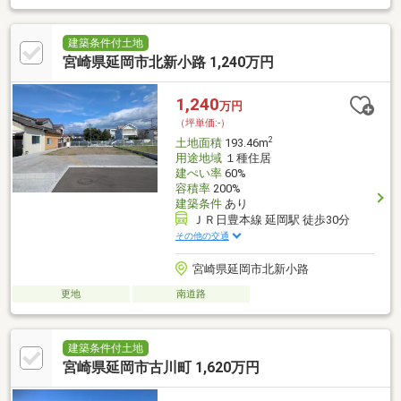
建築条件付土地
宮崎県延岡市北新小路 1,240万円
1,240
万円
（坪単価:-）
2
土地面積
193.46m
用途地域
１種住居
建ぺい率
60%
容積率
200%
建築条件
あり
ＪＲ日豊本線 延岡駅 徒歩30分
その他の交通
宮崎県延岡市北新小路
更地
南道路
建築条件付土地
宮崎県延岡市古川町 1,620万円