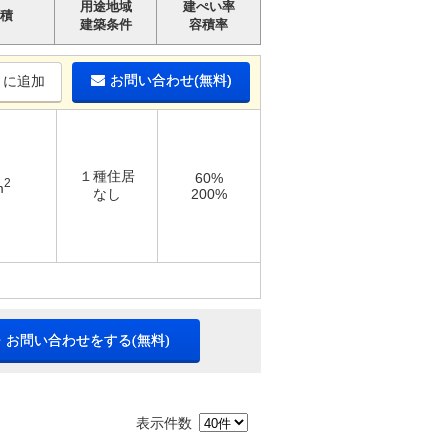
用途地域
建ぺい率
積
建築条件
容積率
お問い合わせ(無料)
りに追加
１種住居
60%
2
m
なし
200%
・お問い合わせをする(無料)
表示件数