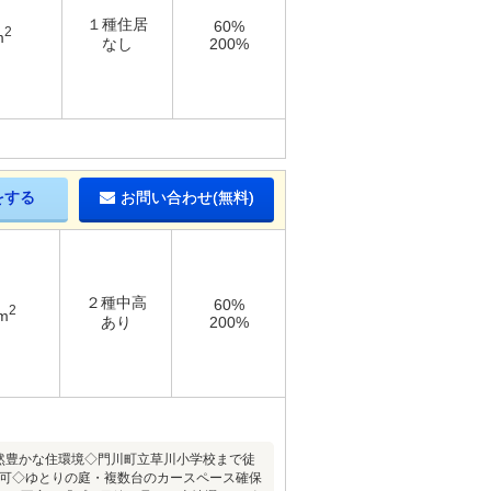
１種住居
60%
2
m
なし
200%
をする
お問い合わせ(無料)
２種中高
60%
2
m
あり
200%
然豊かな住環境◇門川町立草川小学校まで徒
築可◇ゆとりの庭・複数台のカースペース確保