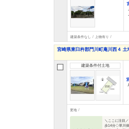
建築条件なし
上物有り
宮崎県東臼杵郡門川町庵川西４ 土
建築条件付土地
更地
＼ここに注目／
歩14分◇草川