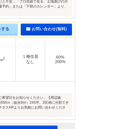
不安... 「プロ目線で見る、土地選びのポ
場予約」または「下部のカレンダー」より、
をする
お問い合わせ(無料)
１種住居
60%
2
9m
なし
200%
K。ご希望日をお知らせください。【周辺施
50ｍ（徒歩9分）245坪、2区画に分割でき
チタスHPよりお気軽にお問い合わせくださ