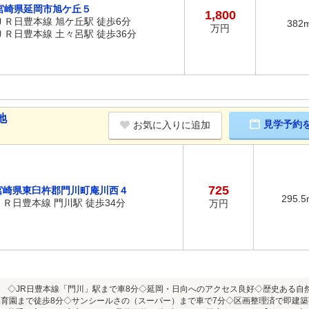
宮崎県延岡市旭ケ丘５
1,800
ＪＲ日豊本線 旭ケ丘駅 徒歩6分
382
万円
ＪＲ日豊本線 土々呂駅 徒歩36分
地
見学予約
お気に入りに追加
725
宮崎県東臼杵郡門川町庵川西４
295.5
ＪＲ日豊本線 門川駅 徒歩34分
万円
 ◇JR日豊本線「門川」駅まで車8分◇延岡・日向へのアクセス良好◇歴史ある自
保育園まで徒歩8分◇サンシールさの（スーパー）まで車で7分◇区画整理済で即建