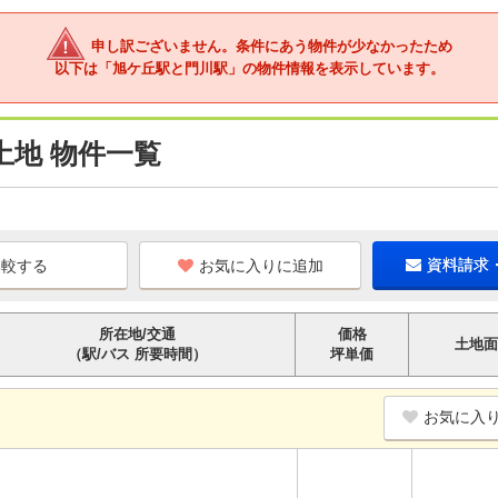
申し訳ございません。条件にあう物件が少なかったため
以下は「旭ケ丘駅と門川駅」の物件情報を表示しています。
土地 物件一覧
お気に入りに追加
資料請求
所在地/交通
価格
土地面
（駅/バス 所要時間）
坪単価
お気に入