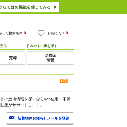
0
0
存した検索条件
お気に入り
売る
住みやすい街を探す
助成金
売却
情報
どの土地情報を探すならgoo住宅・不動
不動産がサポートします。