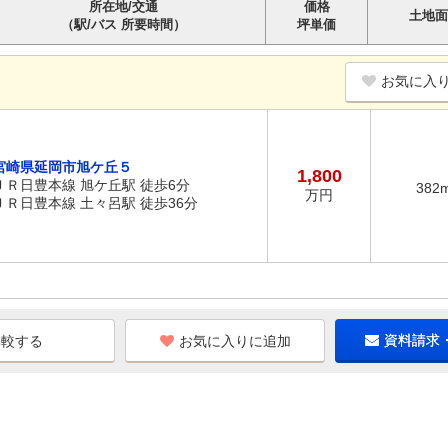
所在地/交通
価格
土地面
（駅/バス 所要時間）
坪単価
お気に入
宮崎県延岡市旭ケ丘５
1,800
ＪＲ日豊本線 旭ケ丘駅 徒歩6分
382
万円
ＪＲ日豊本線 土々呂駅 徒歩36分
お気に入りに追加
資料請求