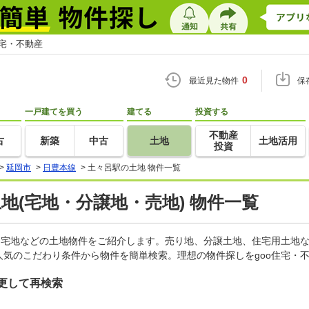
住宅・不動産
0
最近見た物件
保
一戸建てを買う
建てる
投資する
不動産
古
新築
中古
土地
土地活用
投資
>
延岡市
>
日豊本線
>
土々呂駅の土地 物件一覧
土地(宅地・分譲地・売地) 物件一覧
、宅地などの土地物件をご紹介します。売り地、分譲土地、住宅用土地な
気のこだわり条件から物件を簡単検索。理想の物件探しをgoo住宅・
更して再検索