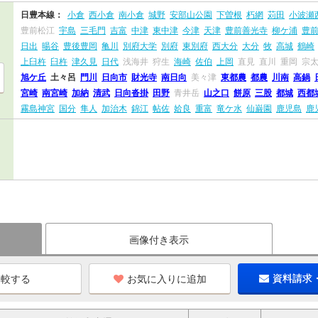
日豊本線：
小倉
西小倉
南小倉
城野
安部山公園
下曽根
朽網
苅田
小波瀬
豊前松江
宇島
三毛門
吉富
中津
東中津
今津
天津
豊前善光寺
柳ケ浦
豊
日出
暘谷
豊後豊岡
亀川
別府大学
別府
東別府
西大分
大分
牧
高城
鶴崎
上臼杵
臼杵
津久見
日代
浅海井
狩生
海崎
佐伯
上岡
直見
直川
重岡
宗
旭ケ丘
土々呂
門川
日向市
財光寺
南日向
美々津
東都農
都農
川南
高鍋
宮崎
南宮崎
加納
清武
日向沓掛
田野
青井岳
山之口
餅原
三股
都城
西都
霧島神宮
国分
隼人
加治木
錦江
帖佐
姶良
重富
竜ケ水
仙巌園
鹿児島
鹿
画像付き表示
お気に入りに追加
資料請求