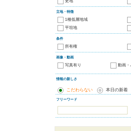
更地
立地・特徴
1種低層地域
平坦地
条件
所有権
画像・動画
写真有り
動画・
情報の新しさ
こだわらない
本日の新着
フリーワード