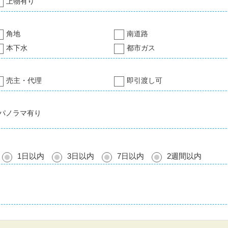
上物有り
角地
南道路
本下水
都市ガス
売主・代理
即引渡し可
パノラマ有り
1日以内
3日以内
7日以内
2週間以内