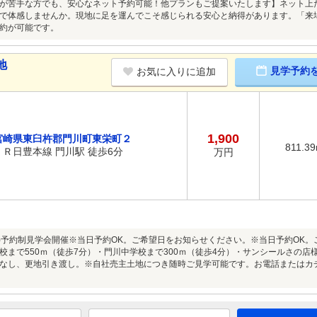
が苦手な方でも、安心なネット予約可能！他プランもご提案いたします】ネット上だと
で体感しませんか。現地に足を運んでこそ感じられる安心と納得があります。「来
約が可能です。
地
見学予約
お気に入りに追加
1,900
宮崎県東臼杵郡門川町東栄町２
811.3
ＪＲ日豊本線 門川駅 徒歩6分
万円
8/9(日)予約制見学会開催※当日予約OK。ご希望日をお知らせください。※当日予約O
校まで550ｍ（徒歩7分）・門川中学校まで300ｍ（徒歩4分）・サンシールさの店様6
なし、更地引き渡し。※自社売主土地につき随時ご見学可能です。お電話またはカ