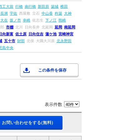
西工大前
行橋
南行橋
新田原
築城
椎田
前長洲
宇佐
西屋敷
立石
中山香
杵築
大神
大在
坂ノ市
幸崎
佐志生
下ノ江
熊崎
太郎
市棚
北川
日向長井
北延岡
延岡
南延岡
日向新富
佐土原
日向住吉
蓮ケ池
宮崎神宮
城
五十市
財部
北俣
大隅大川原
北永野田
児島中央
この条件を保存
表示件数
・お問い合わせをする(無料)