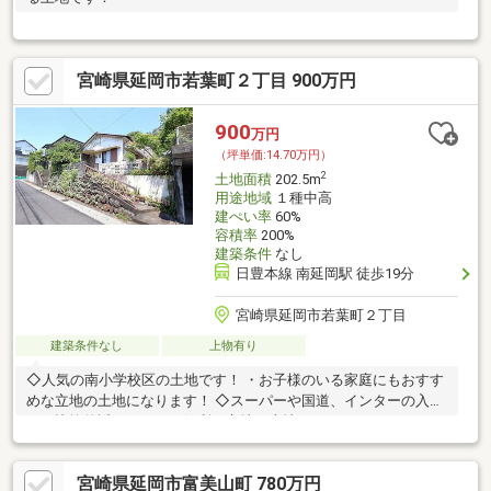
宮崎県延岡市若葉町２丁目 900万円
900
万円
（坪単価:14.70万円）
2
土地面積
202.5m
用途地域
１種中高
建ぺい率
60%
容積率
200%
建築条件
なし
日豊本線 南延岡駅 徒歩19分
宮崎県延岡市若葉町２丁目
建築条件なし
上物有り
◇人気の南小学校区の土地です！ ・お子様のいる家庭にもおすす
めな立地の土地になります！ ◇スーパーや国道、インターの入り
口も比較的近くにあり、便利な立地の土地です！
宮崎県延岡市富美山町 780万円