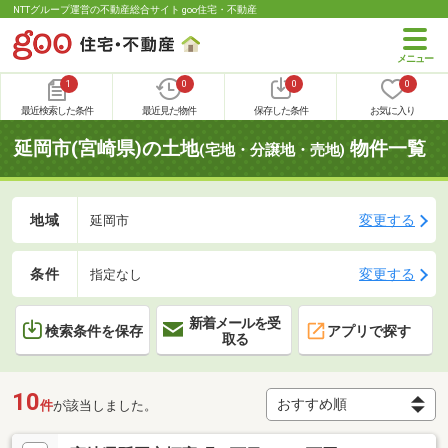
NTTグループ運営の不動産総合サイト goo住宅・不動産
1
0
0
0
最近検索した条件
最近見た物件
保存した条件
お気に入り
延岡市(宮崎県)の土地
物件一覧
(宅地・分譲地・売地)
地域
変更する
延岡市
条件
変更する
指定なし
新着メールを受
検索条件を保存
アプリで探す
取る
10
件
が該当しました。