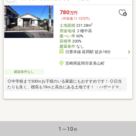
780
万円
（坪単価:11.15万円）
2
土地面積
231.28m
用途地域
２種中高
建ぺい率
60%
容積率
200%
建築条件
なし
日豊本線 延岡駅 徒歩18分
宮崎県延岡市富美山町
建築条件なし
◇中学校まで300ｍお子様のいる家庭にもおすすめです！ ◇日当
たりも良く、標高も19ｍと高台にある土地です！ ・ハザードマッ
プにかからないもも魅力です！ ※敷地の一部がイエローゾーンに
かかっています。
1～10
件