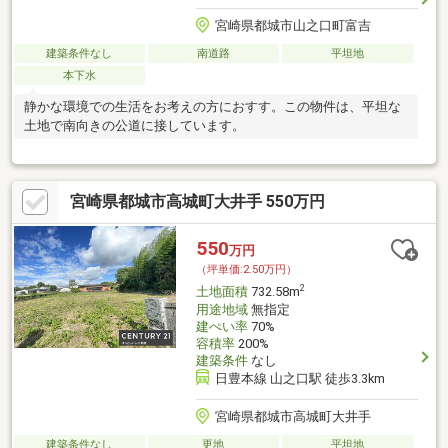
宮崎県都城市山之口町富吉
建築条件なし
南道路
平坦地
本下水
静かな環境での生活をお考えの方におすす。この物件は、平坦な
土地で南向きの公道に接しています。
宮崎県都城市高城町大井手 550万円
550
万円
（坪単価:2.50万円）
2
土地面積
732.58m
用途地域
無指定
建ぺい率
70%
容積率
200%
建築条件
なし
日豊本線 山之口駅 徒歩3.3km
宮崎県都城市高城町大井手
建築条件なし
更地
平坦地