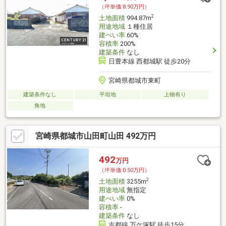
（坪単価:8.90万円）
2
土地面積
994.87m
用途地域
１種住居
建ぺい率
60%
容積率
200%
建築条件
なし
日豊本線 西都城駅 徒歩20分
宮崎県都城市東町
建築条件なし
平坦地
上物有り
角地
宮崎県都城市山田町山田 492万円
492
万円
（坪単価:0.50万円）
2
土地面積
3255m
用途地域
無指定
建ぺい率
0%
容積率
-
建築条件
なし
吉都線 万ケ塚駅 徒歩15分