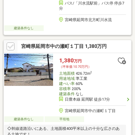
バス/「川水流駅前」バス停 停歩7
分
宮崎県延岡市北方町川水流
建築条件なし
宮崎県延岡市中の瀬町１丁目 1,380万円
1,380
万円
（坪単価:10.70万円）
2
土地面積
426.72m
用途地域
準工業
建ぺい率
60%
容積率
200%
建築条件
なし
日豊本線 延岡駅 徒歩17分
宮崎県延岡市中の瀬町１丁目
建築条件なし
平坦地
◇幹線道路沿いにある、土地面積400平米以上の十分な広さのあ
る土地です！