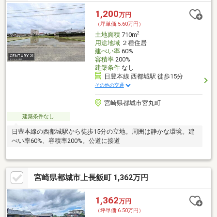
1,200
万円
（坪単価:5.60万円）
2
土地面積
710m
用途地域
２種住居
建ぺい率
60%
容積率
200%
建築条件
なし
日豊本線 西都城駅 徒歩15分
その他の交通
宮崎県都城市宮丸町
建築条件なし
日豊本線の西都城駅から徒歩15分の立地。周囲は静かな環境。建
ぺい率60%、容積率200%。公道に接道
宮崎県都城市上長飯町 1,362万円
1,362
万円
（坪単価:6.50万円）