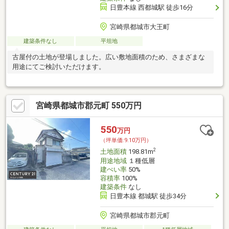
日豊本線 西都城駅 徒歩16分
宮崎県都城市大王町
建築条件なし
平坦地
古屋付の土地が登場しました。広い敷地面積のため、さまざまな
用途にてご検討いただけます。
宮崎県都城市郡元町 550万円
550
万円
（坪単価:9.10万円）
2
土地面積
198.81m
用途地域
１種低層
建ぺい率
50%
容積率
100%
建築条件
なし
日豊本線 都城駅 徒歩34分
宮崎県都城市郡元町