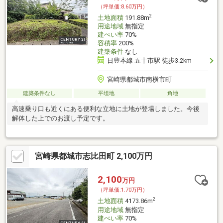
（坪単価:8.60万円）
2
土地面積
191.88m
用途地域
無指定
建ぺい率
70%
容積率
200%
建築条件
なし
日豊本線 五十市駅 徒歩3.2km
宮崎県都城市南横市町
建築条件なし
平坦地
角地
高速乗り口も近くにある便利な立地に土地が登場しました。今後
解体した上でのお渡し予定です。
宮崎県都城市志比田町 2,100万円
2,100
万円
（坪単価:1.70万円）
2
土地面積
4173.86m
用途地域
無指定
建ぺい率
70%