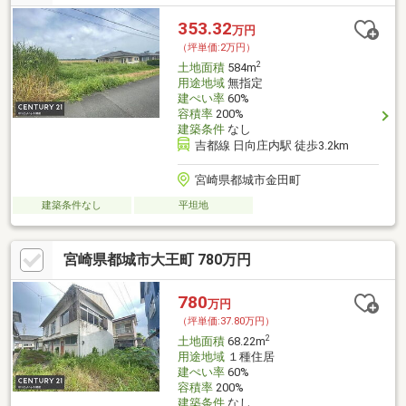
353.32
万円
（坪単価:2万円）
2
土地面積
584m
用途地域
無指定
建ぺい率
60%
容積率
200%
建築条件
なし
吉都線 日向庄内駅 徒歩3.2km
宮崎県都城市金田町
建築条件なし
平坦地
宮崎県都城市大王町 780万円
780
万円
（坪単価:37.80万円）
2
土地面積
68.22m
用途地域
１種住居
建ぺい率
60%
容積率
200%
建築条件
なし