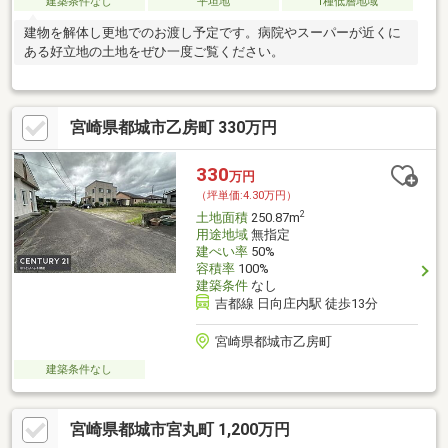
建築条件なし
平坦地
1種低層地域
建物を解体し更地でのお渡し予定です。病院やスーパーが近くに
ある好立地の土地をぜひ一度ご覧ください。
宮崎県都城市乙房町 330万円
330
万円
（坪単価:4.30万円）
2
土地面積
250.87m
用途地域
無指定
建ぺい率
50%
容積率
100%
建築条件
なし
吉都線 日向庄内駅 徒歩13分
宮崎県都城市乙房町
建築条件なし
宮崎県都城市宮丸町 1,200万円