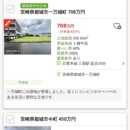
建築条件付土地
宮崎県都城市一万城町 708万円
708
万円
（坪単価:8万円）
2
土地面積
292.65m
用途地域
１種中高
建ぺい率
60%
容積率
200%
建築条件
あり
日豊本線 三股駅 徒歩35分
宮崎県都城市一万城町
平坦地
一万城町に分譲地が登場しました。近くにコンビニやスーパーの
ある生活に便利な立地です。
宮崎県都城市今町 450万円