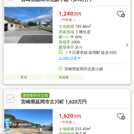
1,240
万円
（坪単価:-）
2
土地面積
193.46m
用途地域
１種住居
建ぺい率
60%
容積率
200%
建築条件
あり
ＪＲ日豊本線 延岡駅 徒歩30分
その他の交通
宮崎県延岡市北新小路
更地
南道路
建築条件付土地
宮崎県延岡市古川町 1,620万円
1,620
万円
（坪単価:-）
2
土地面積
225.42m
用途地域
準工業