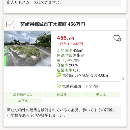
出入りもスムーズにできますよ。
宮崎県都城市下水流町 456万円
456
万円
（坪単価:3.30万円）
2
土地面積
456m
用途地域
無指定
建ぺい率
70%
容積率
200%
建築条件
なし
吉都線 万ケ塚駅 徒歩4.0km
宮崎県都城市下水流町
建築条件なし
南道路
平坦地
本下水
新たな物件の建築を検討されている方必見。歩いてすぐの距離に
小学校がある宅地が登場しました。