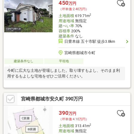
450
万円
（坪単価:2.40万円）
2
土地面積
619.71m
用途地域
無指定
建ぺい率
70%
容積率
200%
建築条件
なし
日豊本線 五十市駅 徒歩3.8km
宮崎県都城市今町
建築条件なし
平坦地
今町に広大な土地が登場しました。取り壊すもよし、そのまま利
用するもよしな宅地をぜひご活用ください。
宮崎県都城市安久町 390万円
390
万円
（坪単価:4.10万円）
2
土地面積
313.41m
用途地域
無指定