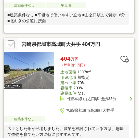
建築条件なし
平坦地
■建築条件なし ■平坦地で使いやすい立地 ■山之口駅まで徒歩16分
■北向きの公道に接面
宮崎県都城市高城町大井手 404万円
404
万円
（坪単価:1万円）
2
土地面積
1337m
用途地域
無指定
建ぺい率
70%
容積率
200%
建築条件
なし
日豊本線 山之口駅 徒歩33分
宮崎県都城市高城町大井手
建築条件なし
広々とした畑が登場しました。農業を検討されている方は、趣味
で作物を育てたい方に特におすすめです。