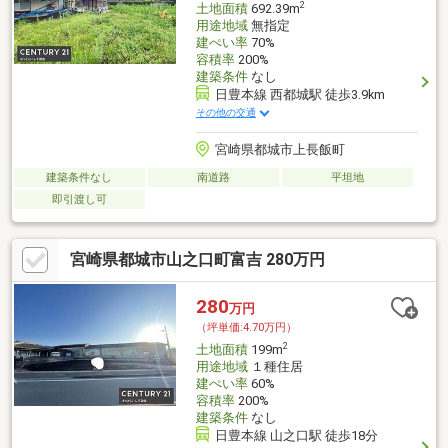
2
土地面積
692.39m
用途地域
無指定
建ぺい率
70%
容積率
200%
建築条件
なし
日豊本線 西都城駅 徒歩3.9km
その他の交通
宮崎県都城市上長飯町
建築条件なし
南道路
平坦地
即引渡し可
宮崎県都城市山之口町富吉 280万円
280
万円
（坪単価:4.70万円）
2
土地面積
199m
用途地域
１種住居
建ぺい率
60%
容積率
200%
建築条件
なし
日豊本線 山之口駅 徒歩18分