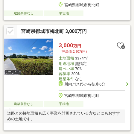
宮崎県都城市梅北町
建築条件なし
平坦地
宮崎県都城市梅北町 3,000万円
3,000
万円
（坪単価:2.90万円）
2
土地面積
3374m
用途地域
無指定
建ぺい率
70%
容積率
200%
建築条件
なし
川内バス停から徒歩6分
宮崎県都城市梅北町
建築条件なし
平坦地
道路との接地面積も広く事業を計画されている方などにもおすす
めの土地です。