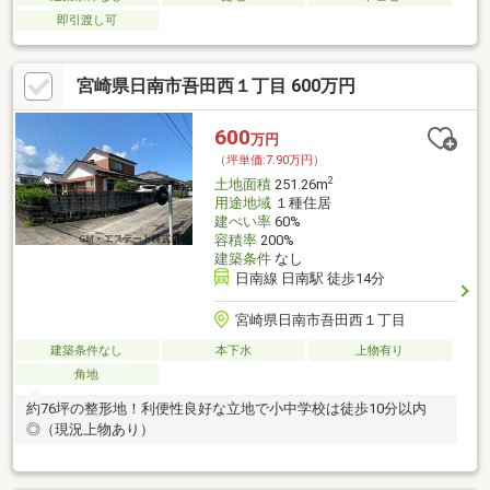
即引渡し可
宮崎県日南市吾田西１丁目 600万円
600
万円
（坪単価:7.90万円）
2
土地面積
251.26m
用途地域
１種住居
建ぺい率
60%
容積率
200%
建築条件
なし
日南線 日南駅 徒歩14分
宮崎県日南市吾田西１丁目
建築条件なし
本下水
上物有り
角地
約76坪の整形地！利便性良好な立地で小中学校は徒歩10分以内
◎（現況上物あり）