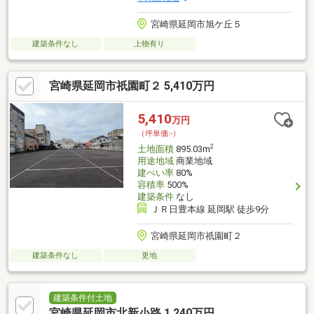
宮崎県延岡市旭ケ丘５
建築条件なし
上物有り
宮崎県延岡市祇園町２ 5,410万円
5,410
万円
（坪単価:-）
2
土地面積
895.03m
用途地域
商業地域
建ぺい率
80%
容積率
500%
建築条件
なし
ＪＲ日豊本線 延岡駅 徒歩9分
宮崎県延岡市祇園町２
建築条件なし
更地
建築条件付土地
宮崎県延岡市北新小路 1,240万円