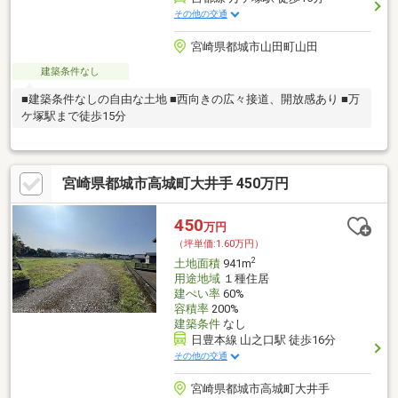
その他の交通
宮崎県都城市山田町山田
建築条件なし
■建築条件なしの自由な土地 ■西向きの広々接道、開放感あり ■万
ケ塚駅まで徒歩15分
宮崎県都城市高城町大井手 450万円
450
万円
（坪単価:1.60万円）
2
土地面積
941m
用途地域
１種住居
建ぺい率
60%
容積率
200%
建築条件
なし
日豊本線 山之口駅 徒歩16分
その他の交通
宮崎県都城市高城町大井手