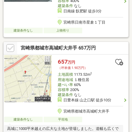
容積率
400%
建築条件
なし
日南線 飫肥駅 徒歩3分
宮崎県日南市星倉１丁目
建築条件なし
上物有り
宮崎県都城市高城町大井手 657万円
657
万円
（坪単価:1.90万円）
2
土地面積
1173.52m
用途地域
１種住居
建ぺい率
60%
容積率
200%
建築条件
なし
日豊本線 山之口駅 徒歩10分
宮崎県都城市高城町大井手
建築条件なし
平坦地
高城に1000平米越えの広大な土地が登場しました。道幅も広くで