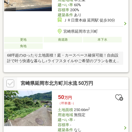
建ぺい率
60%
容積率
200%
建築条件
あり
ＪＲ日豊本線 延岡駅 徒歩30分
宮崎県延岡市古川町
更地
南道路
本下水
角地
68坪超のゆったり土地面積！庭・カースペース確保可能！自由設
計で叶う快適な暮らし♪ライフスタイルやご希望のプランを教えて
下さい。＼ここに注目／◇イオン多々良まで徒歩12分◇マルミヤ
ストアまで徒歩13分◇土地面積68.18坪◇東南角地で陽当り・通
風良好◇南道路幅8.1mで駐車もスムーズ【お電話が苦手な方で
宮崎県延岡市北方町川水流 50万円
も、安心なネット予約可能！他プランもご提案いたします】ネッ
ト上だと不安... 「プロ目線で見る、土地選びのポイント」を現地
で体感しませんか。現地に足を運んでこそ感じられる安心と納得
50
万円
があります。「来場予約」または「下部のカレンダー」より、簡
（坪単価:-）
単にネット予約が可能です。
2
土地面積
250.66m
用途地域
無指定
建ぺい率
-
容積率
-
建築条件
なし