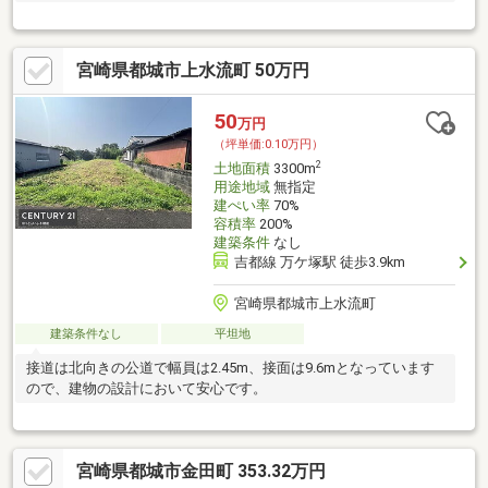
宮崎県都城市上水流町 50万円
50
万円
（坪単価:0.10万円）
2
土地面積
3300m
用途地域
無指定
建ぺい率
70%
容積率
200%
建築条件
なし
吉都線 万ケ塚駅 徒歩3.9km
宮崎県都城市上水流町
建築条件なし
平坦地
接道は北向きの公道で幅員は2.45m、接面は9.6mとなっています
ので、建物の設計において安心です。
宮崎県都城市金田町 353.32万円