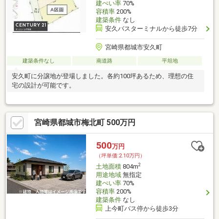
建ぺい率
70%
容積率
200%
建築条件
なし
安久バスターミナルから徒歩7分
宮崎県都城市安久町
建築条件なし
南道路
平坦地
安久町に分譲地が登場しました。各約100坪あるため、理想の住
宅の設計が可能です。
宮崎県都城市梅北町 500万円
500
万円
（坪単価:2.10万円）
2
土地面積
804m
用途地域
無指定
建ぺい率
70%
容積率
200%
建築条件
なし
上今町バス停から徒歩3分