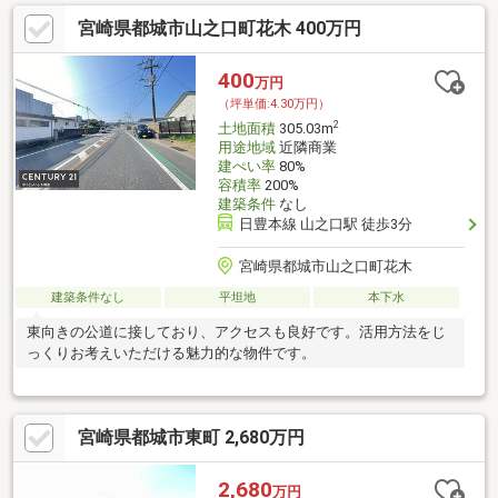
宮崎県都城市山之口町花木 400万円
400
万円
（坪単価:4.30万円）
2
土地面積
305.03m
用途地域
近隣商業
建ぺい率
80%
容積率
200%
建築条件
なし
日豊本線 山之口駅 徒歩3分
宮崎県都城市山之口町花木
建築条件なし
平坦地
本下水
東向きの公道に接しており、アクセスも良好です。活用方法をじ
っくりお考えいただける魅力的な物件です。
宮崎県都城市東町 2,680万円
2,680
万円