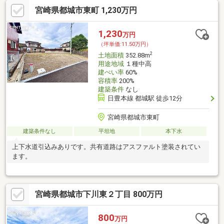
宮崎県都城市東町 1,230万円
1,230
万円
（坪単価:11.50万円）
2
土地面積
352.88m
用途地域
１種中高
建ぺい率
60%
容積率
200%
建築条件
なし
日豊本線 都城駅 徒歩12分
宮崎県都城市東町
建築条件なし
平坦地
本下水
上下水道引込みありです。共有道路はアスファルト塗装されてい
ます。
宮崎県都城市下川東２丁目 800万円
800
万円