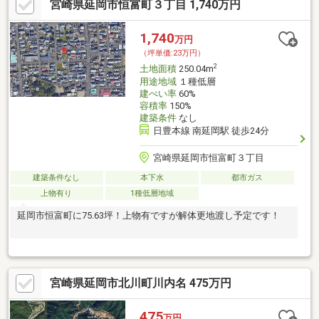
宮崎県延岡市恒富町３丁目 1,740万円
1,740
万円
（坪単価:23万円）
2
土地面積
250.04m
用途地域
１種低層
建ぺい率
60%
容積率
150%
建築条件
なし
日豊本線 南延岡駅 徒歩24分
宮崎県延岡市恒富町３丁目
建築条件なし
本下水
都市ガス
上物有り
1種低層地域
延岡市恒富町に75.63坪！上物有ですが解体更地渡し予定です！
宮崎県延岡市北川町川内名 475万円
475
万円