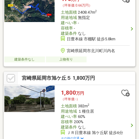
（坪単価:0.66万円）
2
土地面積
2408.47m
用途地域
無指定
建ぺい率
-
容積率
-
建築条件
なし
日豊本線 市棚駅 徒歩5.8km
宮崎県延岡市北川町川内名
建築条件なし
上物有り
宮崎県延岡市旭ケ丘５ 1,800万円
1,800
万円
（坪単価:-）
2
土地面積
382m
用途地域
１種住居
建ぺい率
60%
容積率
200%
建築条件
なし
ＪＲ日豊本線 旭ケ丘駅 徒歩6分
その他の交通