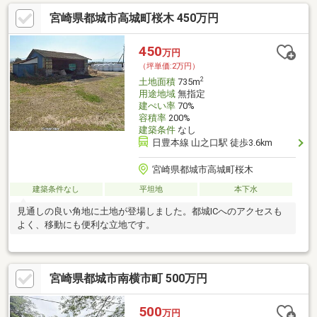
宮崎県都城市高城町桜木 450万円
450
万円
（坪単価:2万円）
2
土地面積
735m
用途地域
無指定
建ぺい率
70%
容積率
200%
建築条件
なし
日豊本線 山之口駅 徒歩3.6km
宮崎県都城市高城町桜木
建築条件なし
平坦地
本下水
見通しの良い角地に土地が登場しました。都城ICへのアクセスも
よく、移動にも便利な立地です。
宮崎県都城市南横市町 500万円
500
万円