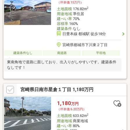
（坪単価:15万円）
2
土地面積
176.82m
用途地域
準住居
建ぺい率
70%
容積率
160%
建築条件
なし
日豊本線 都城駅 徒歩18分
宮崎県都城市下川東２丁目
建築条件なし
南道路
平坦地
東南角地で道路に面しており、出入りがしやすいです。建築条件
なしです！
宮崎県日南市星倉１丁目 1,180万円
1,180
万円
（坪単価:6.20万円）
2
土地面積
633.62m
用途地域
商業地域
建ぺい率
80%