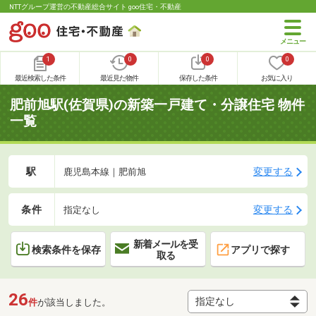
NTTグループ運営の不動産総合サイト goo住宅・不動産
1
0
0
0
最近検索した条件
最近見た物件
保存した条件
お気に入り
肥前旭駅(佐賀県)の新築一戸建て・分譲住宅 物件
一覧
駅
変更する
鹿児島本線｜肥前旭
条件
変更する
指定なし
新着メールを受
検索条件を保存
アプリで探す
取る
26
件
が該当しました。