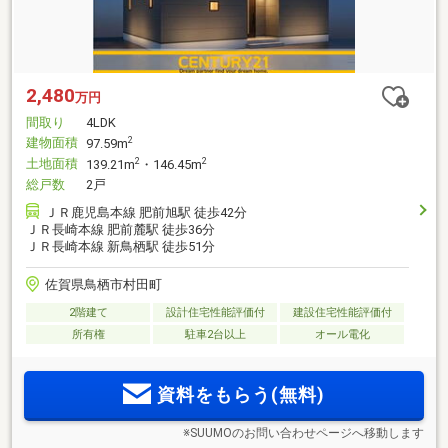
2,480
万円
間取り
4LDK
建物面積
2
97.59m
土地面積
2
2
139.21m
・146.45m
総戸数
2戸
ＪＲ鹿児島本線 肥前旭駅 徒歩42分
ＪＲ長崎本線 肥前麓駅 徒歩36分
ＪＲ長崎本線 新鳥栖駅 徒歩51分
佐賀県鳥栖市村田町
2階建て
設計住宅性能評価付
建設住宅性能評価付
所有権
駐車2台以上
オール電化
資料をもらう(無料)
※SUUMOのお問い合わせページへ移動します