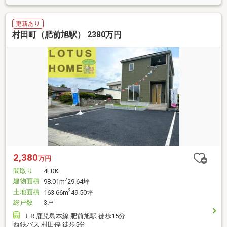
更新あり
村田町（肥前旭駅） 2380万円
2,380
万円
間取り
4LDK
建物面積
2
98.01m
29.64坪
土地面積
2
163.66m
49.50坪
総戸数
3戸
ＪＲ鹿児島本線 肥前旭駅 徒歩15分
西鉄バス 村田停 徒歩5分