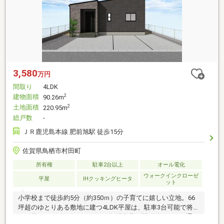
3,580
万円
間取り
4LDK
建物面積
2
90.26m
土地面積
2
220.95m
総戸数
-
ＪＲ鹿児島本線 肥前旭駅 徒歩15分
佐賀県鳥栖市村田町
所有権
駐車2台以上
オール電化
ウォークインクローゼ
平屋
IHクッキングヒータ
ット
小学校まで徒歩約5分（約350ｍ）の子育てに嬉しい立地。66
坪超のゆとりある敷地に建つ4LDK平屋は、駐車3台可能で将来
まで暮らしやすい住まいです。勾配天井の開放的なLDK、通り