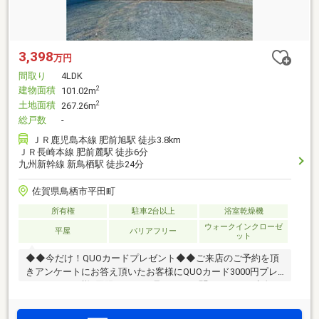
3,398
万円
間取り
4LDK
建物面積
2
101.02m
土地面積
2
267.26m
総戸数
-
ＪＲ鹿児島本線 肥前旭駅 徒歩3.8km
ＪＲ長崎本線 肥前麓駅 徒歩6分
九州新幹線 新鳥栖駅 徒歩24分
佐賀県鳥栖市平田町
所有権
駐車2台以上
浴室乾燥機
ウォークインクローゼ
平屋
バリアフリー
ット
◆◆今だけ！QUOカードプレゼント◆◆ご来店のご予約を頂
きアンケートにお答え頂いたお客様にQUOカード3000円プレ
ゼント！１組様1回限りです♪■見るだけで聞くだけOK■赤色タ
ブの【見学予約する】(無料)をクリックで簡単に予約ができま
す。【センチュリー２１】■ 世界84の国と地域に、12900店