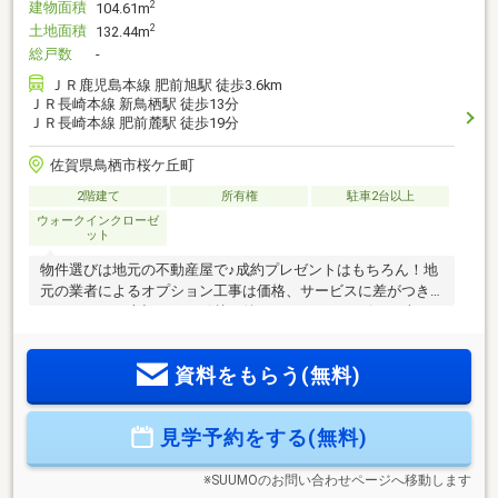
建物面積
2
104.61m
土地面積
2
132.44m
総戸数
-
ＪＲ鹿児島本線 肥前旭駅 徒歩3.6km
ＪＲ長崎本線 新鳥栖駅 徒歩13分
ＪＲ長崎本線 肥前麓駅 徒歩19分
佐賀県鳥栖市桜ケ丘町
2階建て
所有権
駐車2台以上
ウォークインクローゼ
ット
物件選びは地元の不動産屋で♪成約プレゼントはもちろん！地
元の業者によるオプション工事は価格、サービスに差がつき
ます。そして大切な、お引越し後のアフターサービスが違い
ます。
資料をもらう(無料)
見学予約をする(無料)
※SUUMOのお問い合わせページへ移動します