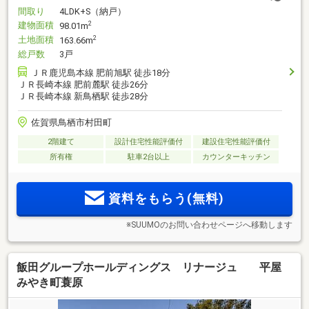
間取り
4LDK+S（納戸）
建物面積
2
98.01m
土地面積
2
163.66m
総戸数
3戸
ＪＲ鹿児島本線 肥前旭駅 徒歩18分
ＪＲ長崎本線 肥前麓駅 徒歩26分
ＪＲ長崎本線 新鳥栖駅 徒歩28分
佐賀県鳥栖市村田町
2階建て
設計住宅性能評価付
建設住宅性能評価付
所有権
駐車2台以上
カウンターキッチン
資料をもらう(無料)
※SUUMOのお問い合わせページへ移動します
飯田グループホールディングス リナージュ 平屋
みやき町蓑原