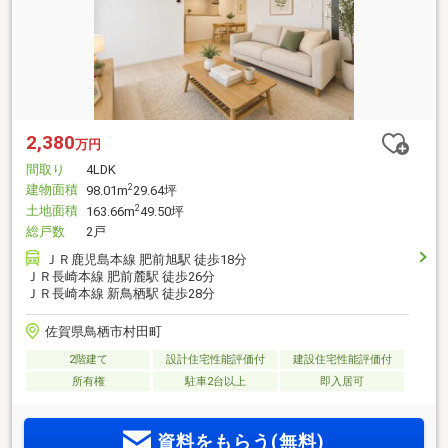
2,380
万円
間取り
4LDK
建物面積
2
98.01m
29.64坪
土地面積
2
163.66m
49.50坪
総戸数
2戸
ＪＲ鹿児島本線 肥前旭駅 徒歩18分
ＪＲ長崎本線 肥前麓駅 徒歩26分
ＪＲ長崎本線 新鳥栖駅 徒歩28分
佐賀県鳥栖市村田町
2階建て
設計住宅性能評価付
建設住宅性能評価付
所有権
駐車2台以上
即入居可
資料をもらう(無料)