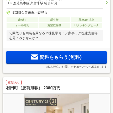
ＪＲ鹿児島本線 久留米駅 徒歩40分
福岡県久留米市小森野３
2階建て
所有権
駐車2台以上
オール電化
浴室乾燥機
IHクッキングヒータ
＼間取りも内装も異なる２棟見学可！／家事ラクな建売住宅
を見てみませんか？
資料をもらう(無料)
※SUUMOのお問い合わせページへ移動します
更新あり
村田町（肥前旭駅） 2380万円