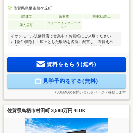
佐賀県鳥栖市桜ケ丘町
2階建て
所有権
駐車2台以上
ウォークインクローゼ
即入居可
ット
イオンモール筑紫野店で営業中！お気軽にご来場ください
♪【物件特徴】・広々とした収納を各所に配置し、衣替え不要
で大きな荷物もすっきり片付く空間・優れた断熱性能に加
え、家族の健康へ配慮した高性能断熱材を採用・家事の移動
が最小限で済む効率的な生活動線・食洗機や浴室乾燥機など
資料をもらう(無料)
共働き世帯にも嬉しい住宅設備を豊富に採用【周辺環境】・
最寄りスーパーまで徒歩圏内！・保育園や遊具の多い公園も
近く、小さなお子様がいるご家族も暮らしやすい立地≪ロー
見学予約をする(無料)
ンでお悩みんの方へ≫住宅ローン実績あり！ライフプラン相
談会も無料開催中♪外部ＦＰが中立の立場で住宅購入をご提案
させていただきます。
※SUUMOのお問い合わせページへ移動します
佐賀県鳥栖市村田町 3,580万円 4LDK