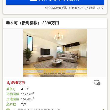
※SUUMOのお問い合わせページへ移動します
轟木町（新鳥栖駅） 3398万円
3,398
万円
間取り
4LDK
建物面積
2
112.19m
土地面積
2
167.47m
総戸数
2戸