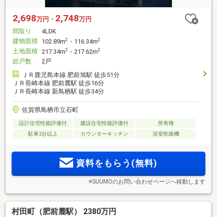
2,698
2,748
万円・
万円
間取り
4LDK
建物面積
2
2
102.89m
・116.34m
土地面積
2
2
217.34m
・217.62m
総戸数
2戸
ＪＲ鹿児島本線 肥前旭駅 徒歩51分
ＪＲ長崎本線 肥前麓駅 徒歩16分
ＪＲ長崎本線 新鳥栖駅 徒歩34分
佐賀県鳥栖市立石町
設計住宅性能評価付
建設住宅性能評価付
所有権
駐車2台以上
カウンターキッチン
浴室乾燥機
資料をもらう(無料)
※SUUMOのお問い合わせページへ移動します
村田町（肥前麓駅） 2380万円