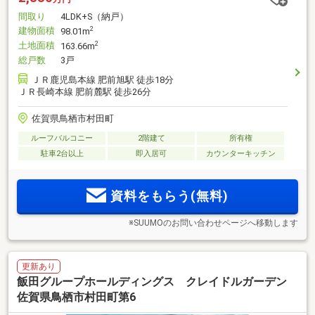
間取り
4LDK+S（納戸）
建物面積
2
98.01m
土地面積
2
163.66m
総戸数
3戸
ＪＲ鹿児島本線 肥前旭駅 徒歩18分
ＪＲ長崎本線 肥前麓駅 徒歩26分
佐賀県鳥栖市村田町
ルーフバルコニー
2階建て
所有権
駐車2台以上
即入居可
カウンターキッチン
資料をもらう(無料)
※SUUMOのお問い合わせページへ移動します
更新あり
飯田グループホールディングス クレイドルガーデン
佐賀県鳥栖市村田町第6