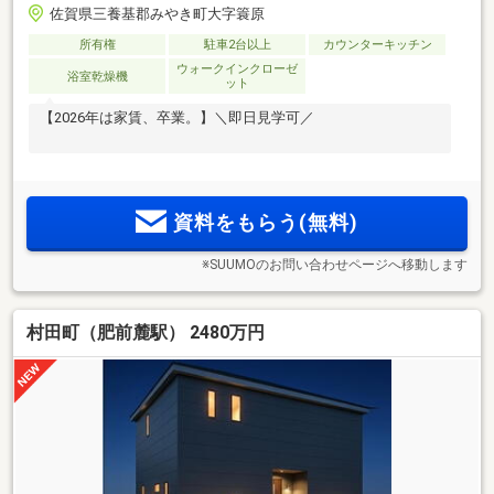
佐賀県三養基郡みやき町大字簑原
所有権
駐車2台以上
カウンターキッチン
ウォークインクローゼ
浴室乾燥機
ット
【2026年は家賃、卒業。】＼即日見学可／
資料をもらう(無料)
※SUUMOのお問い合わせページへ移動します
村田町（肥前麓駅） 2480万円