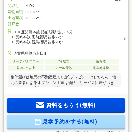
間取り
4LDK
建物面積
2
98.01m
土地面積
2
163.66m
総戸数
-
ＪＲ鹿児島本線 肥前旭駅 徒歩16分
ＪＲ長崎本線 肥前麓駅 徒歩27分
ＪＲ長崎本線 新鳥栖駅 徒歩28分
佐賀県鳥栖市村田町
ルーフバルコニー
2階建て
所有権
駐車2台以上
オール電化
浴室乾燥機
物件選びは地元の不動産屋で♪成約プレゼントはもちろん！地
元の業者によるオプション工事は価格、サービスに差がつき
ます。そして大切な、お引越し後のアフターサービスが違い
ます。
資料をもらう(無料)
見学予約をする(無料)