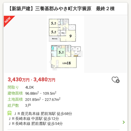
【新築戸建】三養基郡みやき町大字簑原 最終２棟
3,430
3,480
万円・
万円
間取り
4LDK
建物面積
2
2
96.88m
・109.5m
土地面積
2
2
201.85m
・227.67m
総戸数
3戸
ＪＲ鹿児島本線 肥前旭駅 徒歩68分
ＪＲ長崎本線 中原駅 徒歩12分
ＪＲ長崎本線 肥前麓駅 徒歩54分