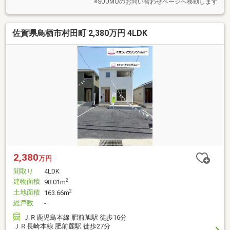
※SUUMOのお問い合わせページへ移動します
佐賀県鳥栖市村田町 2,380万円 4LDK
2,380
万円
間取り
4LDK
建物面積
2
98.01m
土地面積
2
163.66m
総戸数
-
ＪＲ鹿児島本線 肥前旭駅 徒歩16分
ＪＲ長崎本線 肥前麓駅 徒歩27分