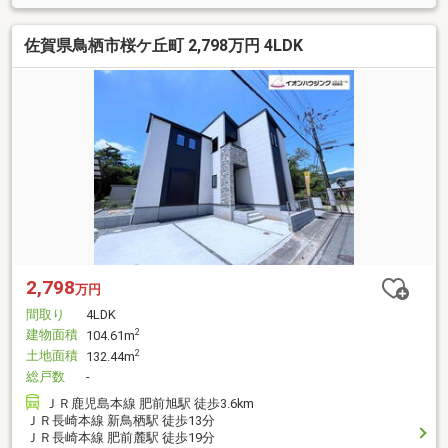
佐賀県鳥栖市桜ケ丘町 2,798万円 4LDK
2,798
万円
間取り
4LDK
建物面積
2
104.61m
土地面積
2
132.44m
総戸数
-
ＪＲ鹿児島本線 肥前旭駅 徒歩3.6km
ＪＲ長崎本線 新鳥栖駅 徒歩13分
ＪＲ長崎本線 肥前麓駅 徒歩19分