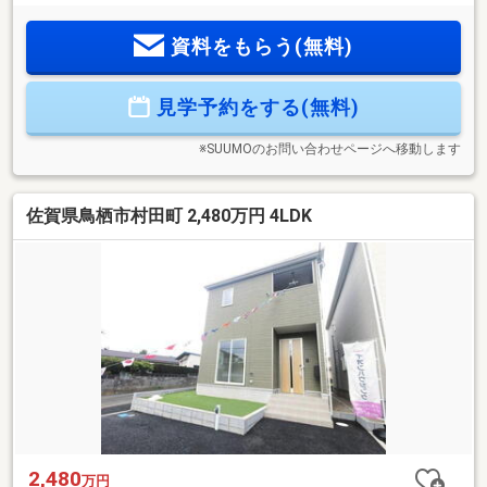
抜けできるシューズクローク、3帖ランドリールーム、パント
リー、ウォークインクローゼットなど家事動線にもこだわり
資料をもらう(無料)
ました。水まわりはタカラスタンダード製、オール電化・断
熱性能等級5を採用。全7区画の新しい分譲地で新生活を始め
ませんか。
見学予約をする(無料)
※SUUMOのお問い合わせページへ移動します
佐賀県鳥栖市村田町 2,480万円 4LDK
2,480
万円