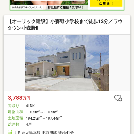
【オーリック建設】小森野小学校まで徒歩12分／ワウ
タウン小森野Ⅱ
3,788
万円
間取り
4LDK
建物面積
2
2
116.5m
～118.5m
土地面積
2
2
194.25m
～197.44m
総戸数
4戸
ＪＲ鹿児島本線 肥前旭駅 徒歩41分