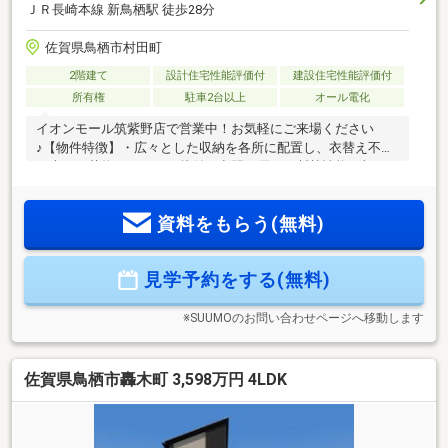
ＪＲ長崎本線 新鳥栖駅 徒歩28分
佐賀県鳥栖市村田町
2階建て
設計住宅性能評価付
建設住宅性能評価付
所有権
駐車2台以上
オール電化
イオンモール筑紫野店で営業中！お気軽にご来場ください
♪【物件特徴】・広々とした収納を各所に配置し、衣替え不要
で大きな荷物もすっきり片付く空間・優れた断熱性能に加
え、家族の健康へ配慮した高性能断熱材を採用・家事の移動
が最小限で済む効率的な生活動線・食洗機や浴室乾燥機など
資料をもらう(無料)
共働き世帯にも嬉しい住宅設備を豊富に採用【周辺環境】・
最寄りスーパーまで徒歩圏内！・保育園や遊具の多い公園も
近く、小さなお子様がいるご家族も暮らしやすい立地≪ロー
見学予約をする(無料)
ンでお悩みんの方へ≫住宅ローン実績あり！ライフプラン相
談会も無料開催中♪外部ＦＰが中立の立場で住宅購入をご提案
させていただきます。
※SUUMOのお問い合わせページへ移動します
佐賀県鳥栖市轟木町 3,598万円 4LDK