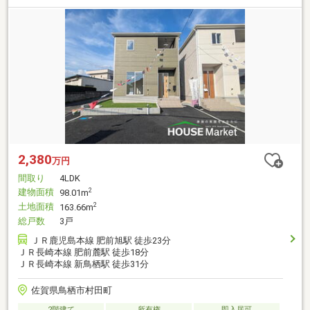
2,380
万円
間取り
4LDK
建物面積
2
98.01m
土地面積
2
163.66m
総戸数
3戸
ＪＲ鹿児島本線 肥前旭駅 徒歩23分
ＪＲ長崎本線 肥前麓駅 徒歩18分
ＪＲ長崎本線 新鳥栖駅 徒歩31分
佐賀県鳥栖市村田町
2階建て
所有権
即入居可