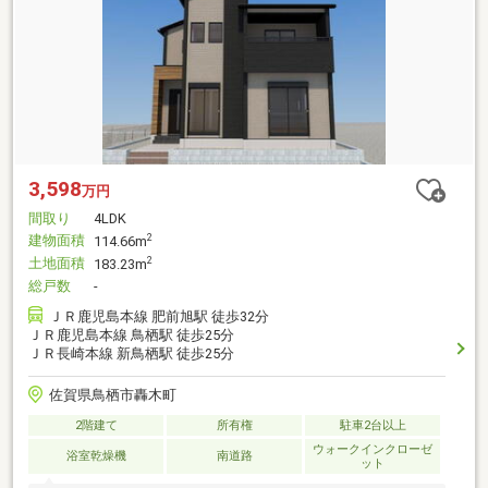
3,598
万円
間取り
4LDK
建物面積
2
114.66m
土地面積
2
183.23m
総戸数
-
ＪＲ鹿児島本線 肥前旭駅 徒歩32分
ＪＲ鹿児島本線 鳥栖駅 徒歩25分
ＪＲ長崎本線 新鳥栖駅 徒歩25分
佐賀県鳥栖市轟木町
2階建て
所有権
駐車2台以上
ウォークインクローゼ
浴室乾燥機
南道路
ット