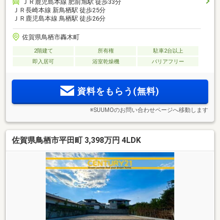
ＪＲ鹿児島本線 肥前旭駅 徒歩33分
ＪＲ長崎本線 新鳥栖駅 徒歩25分
ＪＲ鹿児島本線 鳥栖駅 徒歩26分
佐賀県鳥栖市轟木町
2階建て
所有権
駐車2台以上
即入居可
浴室乾燥機
バリアフリー
資料をもらう(無料)
※SUUMOのお問い合わせページへ移動します
佐賀県鳥栖市平田町 3,398万円 4LDK