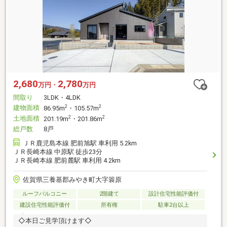
2,680
2,780
万円・
万円
間取り
3LDK・4LDK
建物面積
2
2
86.95m
・105.57m
土地面積
2
2
201.19m
・201.86m
総戸数
8戸
ＪＲ鹿児島本線 肥前旭駅 車利用 5.2km
ＪＲ長崎本線 中原駅 徒歩23分
ＪＲ長崎本線 肥前麓駅 車利用 4.2km
佐賀県三養基郡みやき町大字簑原
ルーフバルコニー
2階建て
設計住宅性能評価付
建設住宅性能評価付
所有権
駐車2台以上
◇本日ご見学頂けます◇