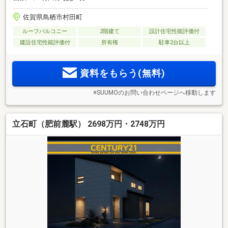
佐賀県鳥栖市村田町
ルーフバルコニー
2階建て
設計住宅性能評価付
建設住宅性能評価付
所有権
駐車2台以上
資料をもらう(無料)
※SUUMOのお問い合わせページへ移動します
立石町（肥前麓駅） 2698万円・2748万円