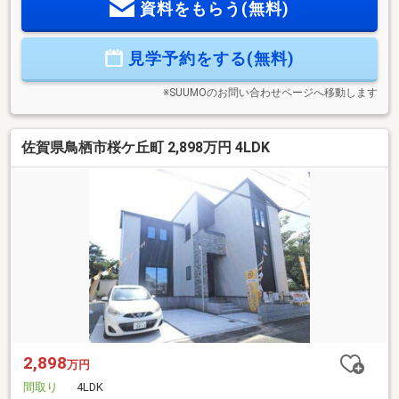
資料をもらう(無料)
舗、14.4万人もの営業スタッフ （2024年3月末時点）。これ
が世界最大級の不動産ネットワーク 「センチュリー21」です!
■「安心」と「信頼」をモットーに、北海道から沖縄までの
見学予約をする(無料)
994店舗、6442人のスタッフ （2024年3月末時点）が住まい
選びのお手伝いをしています。
※SUUMOのお問い合わせページへ移動します
佐賀県鳥栖市桜ケ丘町 2,898万円 4LDK
2,898
万円
間取り
4LDK