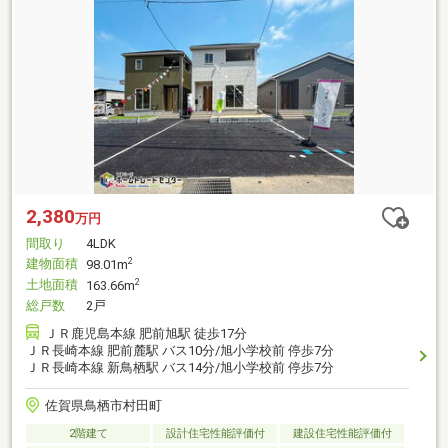
2,380
万円
間取り
4LDK
建物面積
2
98.01m
土地面積
2
163.66m
総戸数
2戸
ＪＲ鹿児島本線 肥前旭駅 徒歩17分
ＪＲ長崎本線 肥前麓駅 バス10分/旭小学校前 停歩7分
ＪＲ長崎本線 新鳥栖駅 バス14分/旭小学校前 停歩7分
佐賀県鳥栖市村田町
2階建て
設計住宅性能評価付
建設住宅性能評価付