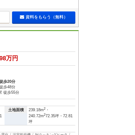
資料をもらう（無料）
898万円
徒歩20分
徒歩48分
 徒歩55分
2
土地面積
239.18m
・
2
1
240.72m
72.35坪・72.81
坪
ル電化
浴室乾燥機
IHクッキングヒータ