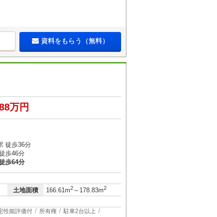
資料をもらう（無料）
288万円
 徒歩36分
徒歩46分
徒歩64分
2
2
土地面積
166.61m
～178.83m
宅性能評価付
所有権
駐車2台以上