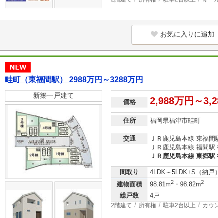
お気に入りに追加
畦町（東福間駅） 2988万円～3288万円
新築一戸建て
2,988万円～3,
価格
住所
福岡県福津市畦町
交通
ＪＲ鹿児島本線 東福間駅
ＪＲ鹿児島本線 福間駅 
ＪＲ鹿児島本線 東郷駅 
間取り
4LDK～5LDK+S（納戸
2
2
建物面積
98.81m
・98.82m
総戸数
4戸
2階建て
所有権
駐車2台以上
カウ