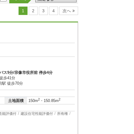
1
2
3
4
次へ
バス9分/宗像市役所前 停歩4分
徒歩41分
駅 徒歩70分
2
2
土地面積
150m
・150.85m
性能評価付
建設住宅性能評価付
所有権