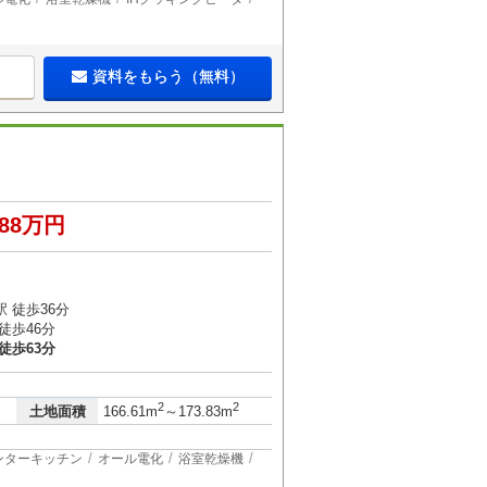
資料をもらう（無料）
288万円
 徒歩36分
徒歩46分
徒歩63分
）
2
2
土地面積
166.61m
～173.83m
ンターキッチン
オール電化
浴室乾燥機