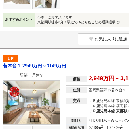
◇本日ご見学頂けます♪
おすすめポイント
東福間駅徒歩2分！駅近でゆとりある朝の通勤通学に♪
お気に入りに追加
若木台１ 2949万円～3149万円
新築一戸建て
2,949万円～3,
価格
住所
福岡県福津市若木台１
交通
ＪＲ鹿児島本線 東福間駅
ＪＲ鹿児島本線 福間駅 
ＪＲ鹿児島本線 東郷駅 
間取り
4LDK4LDK＋WIC＋パ
2
2
建物面積
97.38m
～102.49m