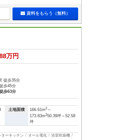
資料をもらう（無料）
288万円
 徒歩35分
徒歩45分
徒歩63分
）
2
土地面積
8
166.61m
～
2
173.83m
50.39坪～52.58
坪
ンターキッチン
オール電化
浴室乾燥機