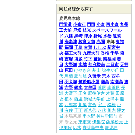
同じ路線から探す
鹿児島本線
門司港
小森江
門司
小倉
西小倉
九州
工大前
戸畑
枝光
スペースワール
ド
八幡
黒崎
陣原
折尾
水巻
遠賀
川
海老津
教育大前
赤間
東郷
東福
間
福間
千鳥
古賀
ししぶ
新宮中
央
福工大前
九産大前
香椎
千早
箱
崎
吉塚
博多
竹下
笹原
南福岡
春
日
大野城
水城
都府楼南
二日市
天拝
山
原田
けやき台
基山
弥生が丘
田
代
鳥栖
肥前旭
久留米
荒木
西牟
田
羽犬塚
筑後船小屋
瀬高
南瀬高
渡
瀬
吉野
銀水
大牟田
荒尾
南荒尾
長
洲
大野下
玉名
肥後伊倉
木葉
田原
坂
植木
西里
崇城大学前
上熊本
熊
本
西熊本
川尻
富合
宇土
松橋
小
川
有佐
千丁
新八代
八代
川内
隈之
城
木場茶屋
串木野
神村学園前
市
来
湯之元
東市来
伊集院
薩摩松元
上
伊集院
広木
鹿児島中央
鹿児島