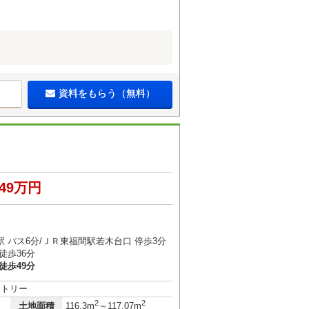
資料をもらう（無料）
149万円
 バス6分/ＪＲ東福間駅若木台口 停歩3分
徒歩36分
徒歩49分
ントリー
2
2
土地面積
116.3m
～117.07m