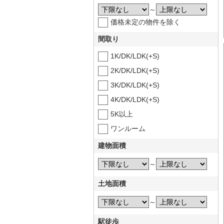
～
価格未定の物件を除く
間取り
1K/DK/LDK(+S)
2K/DK/LDK(+S)
3K/DK/LDK(+S)
4K/DK/LDK(+S)
5K以上
ワンルーム
建物面積
～
土地面積
～
駅徒歩