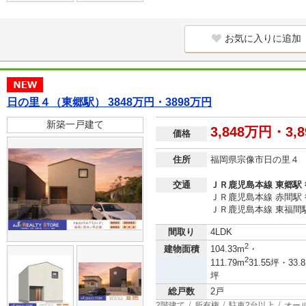
お気に入りに追加
日の里４（東郷駅） 3848万円・3898万円
新築一戸建て
3,848万円・3,
価格
住所
福岡県宗像市日の里４
交通
ＪＲ鹿児島本線 東郷駅 
ＪＲ鹿児島本線 赤間駅 
ＪＲ鹿児島本線 東福間駅
間取り
4LDK
2
建物面積
104.33m
・
2
111.79m
31.55坪・33.8
坪
総戸数
2戸
2階建て
所有権
駐車2台以上
オー