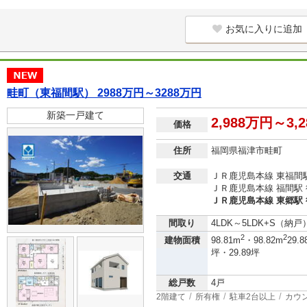
お気に入りに追加
畦町（東福間駅） 2988万円～3288万円
新築一戸建て
2,988万円～3,
価格
住所
福岡県福津市畦町
交通
ＪＲ鹿児島本線 東福間駅
ＪＲ鹿児島本線 福間駅 
ＪＲ鹿児島本線 東郷駅 
間取り
4LDK～5LDK+S（納戸
2
2
建物面積
98.81m
・98.82m
29.8
坪・29.89坪
総戸数
4戸
2階建て
所有権
駐車2台以上
カウ