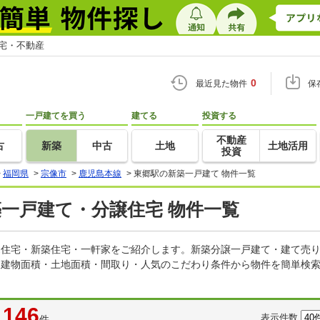
住宅・不動産
0
最近見た物件
保
一戸建てを買う
建てる
投資する
不動産
古
新築
中古
土地
土地活用
投資
>
福岡県
>
宗像市
>
鹿児島本線
>
東郷駅の新築一戸建て 物件一覧
築一戸建て・分譲住宅 物件一覧
建売住宅・新築住宅・一軒家をご紹介します。新築分譲一戸建て・建て売
・建物面積・土地面積・間取り・人気のこだわり条件から物件を簡単検索
146
表示件数
件