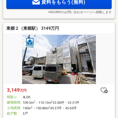
資料をもらう(無料)
※SUUMOのお問い合わせページへ移動します
東郷２（東郷駅） 3149万円
3,149
万円
間取り
4LDK
建物面積
2
2
109.3m
・110.13m
33.06坪・33.31坪
土地面積
2
2
150m
・150.86m
45.37坪・45.63坪
総戸数
2戸