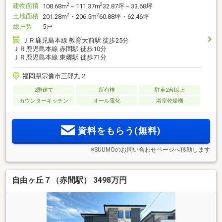
建物面積
2
2
108.68m
～111.37m
32.87坪～33.68坪
土地面積
2
2
201.28m
・206.5m
60.88坪・62.46坪
総戸数
5戸
ＪＲ鹿児島本線 教育大前駅 徒歩25分
ＪＲ鹿児島本線 赤間駅 徒歩10分
ＪＲ鹿児島本線 東郷駅 徒歩71分
福岡県宗像市三郎丸２
2階建て
所有権
駐車2台以上
カウンターキッチン
オール電化
浴室乾燥機
資料をもらう(無料)
※SUUMOのお問い合わせページへ移動します
自由ヶ丘７（赤間駅） 3498万円