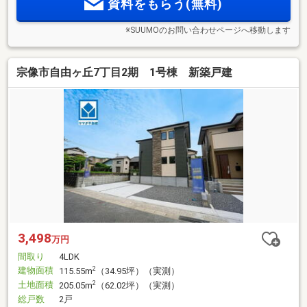
資料をもらう(無料)
※SUUMOのお問い合わせページへ移動します
宗像市自由ヶ丘7丁目2期 1号棟 新築戸建
3,498
万円
間取り
4LDK
建物面積
2
115.55m
（34.95坪）（実測）
土地面積
2
205.05m
（62.02坪）（実測）
総戸数
2戸