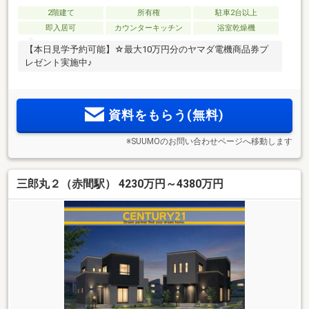
2階建て
所有権
駐車2台以上
即入居可
カウンターキッチン
浴室乾燥機
【本日見学予約可能】☆最大10万円分のヤマダ電機商品券プ
レゼント実施中♪
資料をもらう(無料)
※SUUMOのお問い合わせページへ移動します
三郎丸２（赤間駅） 4230万円～4380万円