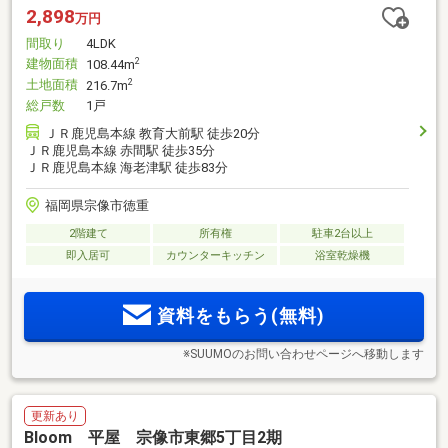
2,898
万円
間取り
4LDK
建物面積
2
108.44m
土地面積
2
216.7m
総戸数
1戸
ＪＲ鹿児島本線 教育大前駅 徒歩20分
ＪＲ鹿児島本線 赤間駅 徒歩35分
ＪＲ鹿児島本線 海老津駅 徒歩83分
福岡県宗像市徳重
2階建て
所有権
駐車2台以上
即入居可
カウンターキッチン
浴室乾燥機
資料をもらう(無料)
※SUUMOのお問い合わせページへ移動します
更新あり
Bloom 平屋 宗像市東郷5丁目2期