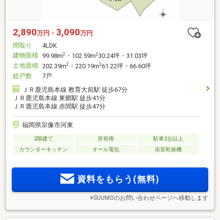
2,890
3,090
万円・
万円
間取り
4LDK
建物面積
2
2
99.98m
・102.59m
30.24坪・31.03坪
土地面積
2
2
202.39m
・220.19m
61.22坪・66.60坪
総戸数
7戸
ＪＲ鹿児島本線 教育大前駅 徒歩67分
ＪＲ鹿児島本線 東郷駅 徒歩41分
ＪＲ鹿児島本線 赤間駅 徒歩47分
福岡県宗像市河東
2階建て
所有権
駐車2台以上
カウンターキッチン
オール電化
浴室乾燥機
資料をもらう(無料)
※SUUMOのお問い合わせページへ移動します