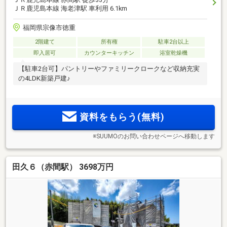
ＪＲ鹿児島本線 海老津駅 車利用 6.1km
福岡県宗像市徳重
2階建て
所有権
駐車2台以上
即入居可
カウンターキッチン
浴室乾燥機
【駐車2台可】パントリーやファミリークロークなど収納充実
の4LDK新築戸建♪
資料をもらう(無料)
※SUUMOのお問い合わせページへ移動します
田久６（赤間駅） 3698万円