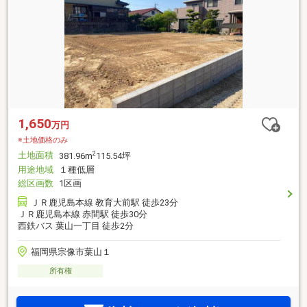
1,650
万円
※土地価格のみ
土地面積
2
381.96m
115.54坪
用途地域
１種低層
総区画数
1区画
ＪＲ鹿児島本線 教育大前駅 徒歩23分
ＪＲ鹿児島本線 赤間駅 徒歩30分
西鉄バス 葉山一丁目 徒歩2分
福岡県宗像市葉山１
所有権