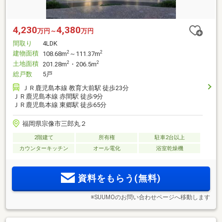
4,230
4,380
万円～
万円
間取り
4LDK
建物面積
2
2
108.68m
～111.37m
土地面積
2
2
201.28m
・206.5m
総戸数
5戸
ＪＲ鹿児島本線 教育大前駅 徒歩23分
ＪＲ鹿児島本線 赤間駅 徒歩9分
ＪＲ鹿児島本線 東郷駅 徒歩65分
福岡県宗像市三郎丸２
2階建て
所有権
駐車2台以上
カウンターキッチン
オール電化
浴室乾燥機
資料をもらう(無料)
※SUUMOのお問い合わせページへ移動します