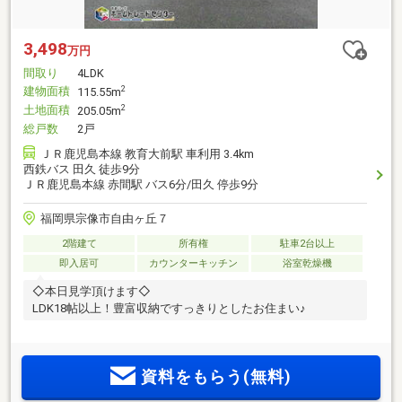
3,498
万円
間取り
4LDK
建物面積
2
115.55m
土地面積
2
205.05m
総戸数
2戸
ＪＲ鹿児島本線 教育大前駅 車利用 3.4km
西鉄バス 田久 徒歩9分
ＪＲ鹿児島本線 赤間駅 バス6分/田久 停歩9分
福岡県宗像市自由ヶ丘７
2階建て
所有権
駐車2台以上
即入居可
カウンターキッチン
浴室乾燥機
◇本日見学頂けます◇
LDK18帖以上！豊富収納ですっきりとしたお住まい♪
資料をもらう(無料)