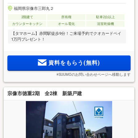
福岡県宗像市三郎丸２
2階建て
所有権
駐車2台以上
カウンターキッチン
オール電化
浴室乾燥機
【タマホーム】赤間駅徒歩9分！ご来場予約でクオカードペイ
1万円プレゼント！
資料をもらう(無料)
※SUUMOのお問い合わせページへ移動します
宗像市徳重2期 全2棟 新築戸建