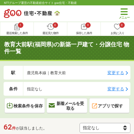
NTTグループ運営の不動産総合サイト goo住宅・不動産
1
0
0
0
最近検索した条件
最近見た物件
保存した条件
お気に入り
教育大前駅(福岡県)の新築一戸建て・分譲住宅 物
件一覧
駅
変更する
鹿児島本線｜教育大前
条件
変更する
指定なし
新着メールを受
検索条件を保存
アプリで探す
取る
62
件
が該当しました。