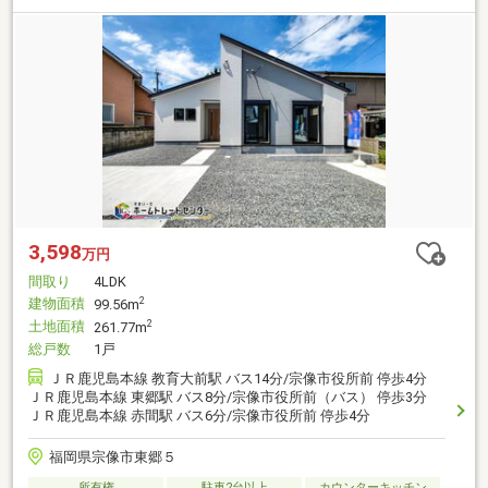
3,598
万円
間取り
4LDK
建物面積
2
99.56m
土地面積
2
261.77m
総戸数
1戸
ＪＲ鹿児島本線 教育大前駅 バス14分/宗像市役所前 停歩4分
ＪＲ鹿児島本線 東郷駅 バス8分/宗像市役所前（バス） 停歩3分
ＪＲ鹿児島本線 赤間駅 バス6分/宗像市役所前 停歩4分
福岡県宗像市東郷５
所有権
駐車2台以上
カウンターキッチン