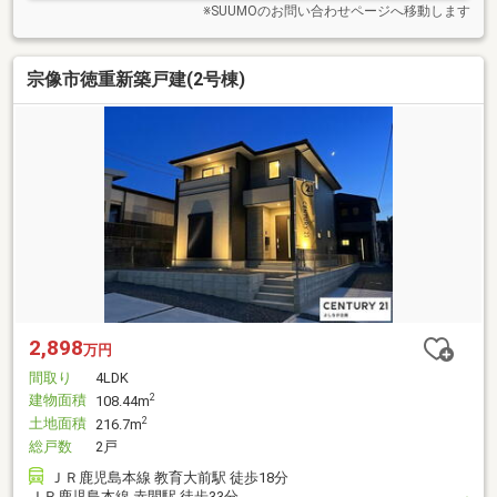
※SUUMOのお問い合わせページへ移動します
宗像市徳重新築戸建(2号棟)
2,898
万円
間取り
4LDK
建物面積
2
108.44m
土地面積
2
216.7m
総戸数
2戸
ＪＲ鹿児島本線 教育大前駅 徒歩18分
ＪＲ鹿児島本線 赤間駅 徒歩33分