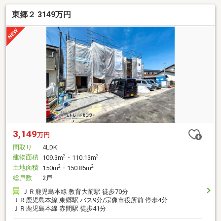
東郷２ 3149万円
3,149
万円
間取り
4LDK
建物面積
2
2
109.3m
・110.13m
土地面積
2
2
150m
・150.85m
総戸数
2戸
ＪＲ鹿児島本線 教育大前駅 徒歩70分
ＪＲ鹿児島本線 東郷駅 バス9分/宗像市役所前 停歩4分
ＪＲ鹿児島本線 赤間駅 徒歩41分