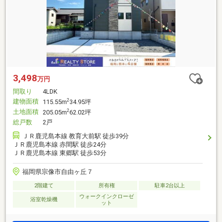
3,498
万円
間取り
4LDK
建物面積
2
115.55m
34.95坪
土地面積
2
205.05m
62.02坪
総戸数
2戸
ＪＲ鹿児島本線 教育大前駅 徒歩39分
ＪＲ鹿児島本線 赤間駅 徒歩24分
ＪＲ鹿児島本線 東郷駅 徒歩53分
福岡県宗像市自由ヶ丘７
2階建て
所有権
駐車2台以上
ウォークインクローゼ
浴室乾燥機
ット