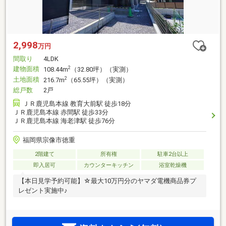
2,998
万円
間取り
4LDK
建物面積
2
108.44m
（32.80坪）（実測）
土地面積
2
216.7m
（65.55坪）（実測）
総戸数
2戸
ＪＲ鹿児島本線 教育大前駅 徒歩18分
ＪＲ鹿児島本線 赤間駅 徒歩33分
ＪＲ鹿児島本線 海老津駅 徒歩76分
福岡県宗像市徳重
2階建て
所有権
駐車2台以上
即入居可
カウンターキッチン
浴室乾燥機
【本日見学予約可能】☆最大10万円分のヤマダ電機商品券プ
レゼント実施中♪