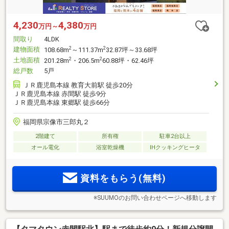
4,230
4,380
万円～
万円
間取り
4LDK
建物面積
2
2
108.68m
～111.37m
32.87坪～33.68坪
土地面積
2
2
201.28m
・206.5m
60.88坪・62.46坪
総戸数
5戸
ＪＲ鹿児島本線 教育大前駅 徒歩20分
ＪＲ鹿児島本線 赤間駅 徒歩9分
ＪＲ鹿児島本線 東郷駅 徒歩66分
福岡県宗像市三郎丸２
2階建て
所有権
駐車2台以上
オール電化
浴室乾燥機
IHクッキングヒータ
資料をもらう(無料)
※SUUMOのお問い合わせページへ移動します