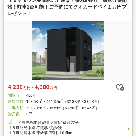
【タマタウン赤間駅北】駅まで徒歩約9分！新規分譲開
始！駐車2台可能！ご予約にてクオカードペイ１万円プ
レゼント！
4,230
4,380
万円・
万円
間取り
4LDK
建物面積
2
2
108.68m
・111.37m
（32.87坪・33.68坪）
土地面積
2
2
201.28m
・206.5m
（60.88坪・62.46坪）
総戸数
5戸
ＪＲ鹿児島本線 教育大前駅 徒歩22分
ＪＲ鹿児島本線 赤間駅 徒歩9分
ＪＲ鹿児島本線 東郷駅 車利用 0.5km