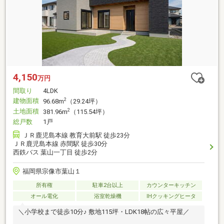
4,150
万円
間取り
4LDK
建物面積
2
96.68m
（29.24坪）
土地面積
2
381.96m
（115.54坪）
総戸数
1戸
ＪＲ鹿児島本線 教育大前駅 徒歩23分
ＪＲ鹿児島本線 赤間駅 徒歩30分
西鉄バス 葉山一丁目 徒歩2分
福岡県宗像市葉山１
所有権
駐車2台以上
カウンターキッチン
オール電化
浴室乾燥機
IHクッキングヒータ
＼小学校まで徒歩10分♪ 敷地115坪・LDK18帖の広々平屋／