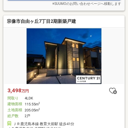
※SUUMOのお問い合わせページへ移動します
宗像市自由ヶ丘7丁目2期新築戸建
3,498
万円
間取り
4LDK
建物面積
2
115.55m
土地面積
2
205.05m
総戸数
2戸
ＪＲ鹿児島本線 教育大前駅 徒歩41分