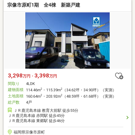
宗像市原町1期 全4棟 新築戸建
3,298
3,398
万円・
万円
間取り
4LDK
建物面積
2
2
114.46m
・115.39m
（34.62坪・34.90坪）（実測）
土地面積
2
2
160.64m
・203.92m
（48.59坪・61.68坪）（実測）
総戸数
4戸
ＪＲ鹿児島本線 教育大前駅 徒歩55分
ＪＲ鹿児島本線 赤間駅 徒歩45分
ＪＲ鹿児島本線 東郷駅 徒歩46分
福岡県宗像市原町