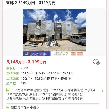
東郷２ 3149万円・3199万円
3,149
3,199
万円・
万円
間取り
4LDK
建物面積
2
2
109.3m
・110.13m
33.06坪・33.31坪
土地面積
2
2
150m
・150.85m
45.37坪・45.63坪
総戸数
2戸
ＪＲ鹿児島本線 教育大前駅 バス14分/宗像市役所前 停歩3分
ＪＲ鹿児島本線 東郷駅 バス6分/宗像市役所前 停歩3分
ＪＲ鹿児島本線 赤間駅 バス8分/宗像市役所前 停歩3分
福岡県宗像市東郷２