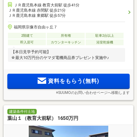
ＪＲ鹿児島本線 教育大前駅 徒歩41分
ＪＲ鹿児島本線 赤間駅 徒歩21分
ＪＲ鹿児島本線 東郷駅 徒歩57分
福岡県宗像市自由ヶ丘７
2階建て
所有権
駐車2台以上
即入居可
カウンターキッチン
浴室乾燥機
【本日見学予約可能】
☆最大10万円分のヤマダ電機商品券プレゼント実施中♪
資料をもらう(無料)
※SUUMOのお問い合わせページへ移動します
建築条件付土地
葉山１（教育大前駅） 1650万円