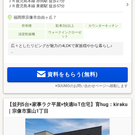
ＪＲ鹿児島本線 赤間駅 徒歩21分
ＪＲ鹿児島本線 東郷駅 徒歩57分
福岡県宗像市自由ヶ丘７
所有権
駐車2台以上
カウンターキッチン
ウォークインクローゼ
浴室乾燥機
ット
広々としたリビングが魅力の4LDKで家族穏やかな暮らし♪
資料をもらう(無料)
※SUUMOのお問い合わせページへ移動します
【並列5台×家事ラク平屋×快適IoT住宅】育hug：kiraku
｜宗像市葉山1丁目