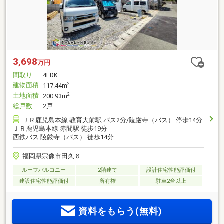
3,698
万円
間取り
4LDK
建物面積
2
117.44m
土地面積
2
200.93m
総戸数
2戸
ＪＲ鹿児島本線 教育大前駅 バス2分/陵厳寺（バス） 停歩14分
ＪＲ鹿児島本線 赤間駅 徒歩19分
西鉄バス 陵厳寺（バス） 徒歩14分
福岡県宗像市田久６
ルーフバルコニー
2階建て
設計住宅性能評価付
建設住宅性能評価付
所有権
駐車2台以上
資料をもらう(無料)