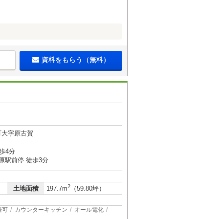
資料をもらう（無料）
町大字原古賀
歩4分
原駅前停 徒歩3分
2
土地面積
197.7m
（59.80坪）
居可
カウンターキッチン
オール電化