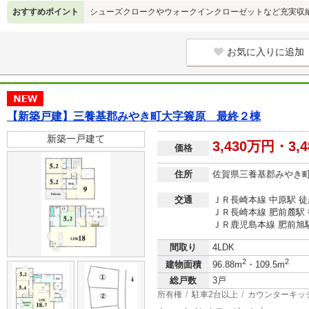
おすすめポイント
シューズクロークやウォークインクローゼットなど充実収
お気に入りに追加
【新築戸建】三養基郡みやき町大字簑原 最終２棟
新築一戸建て
3,430万円・3,
価格
住所
佐賀県三養基郡みやき
交通
ＪＲ長崎本線 中原駅 徒
ＪＲ長崎本線 肥前麓駅 
ＪＲ鹿児島本線 肥前旭駅
間取り
4LDK
2
2
建物面積
96.88m
・109.5m
総戸数
3戸
所有権
駐車2台以上
カウンターキッ