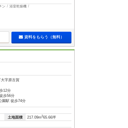
チン
浴室乾燥機
資料をもらう（無料）
町大字原古賀
歩12分
徒歩56分
園駅 徒歩74分
2
土地面積
217.09m
65.66坪