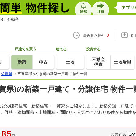
住宅・不動産
0
最近見た物件
保
一戸建てを買う
建てる
投資する
不動産
古
新築
中古
土地
土地活用
投資
>
佐賀県
>
三養基郡みやき町の新築一戸建て 物件一覧
賀県)の新築一戸建て・分譲住宅 物件一
などの建売住宅・新築住宅・一軒家をご紹介します。新築分譲一戸建て
産。価格・建物面積・土地面積・間取り・人気のこだわり条件から物件を
85
表示件数
件