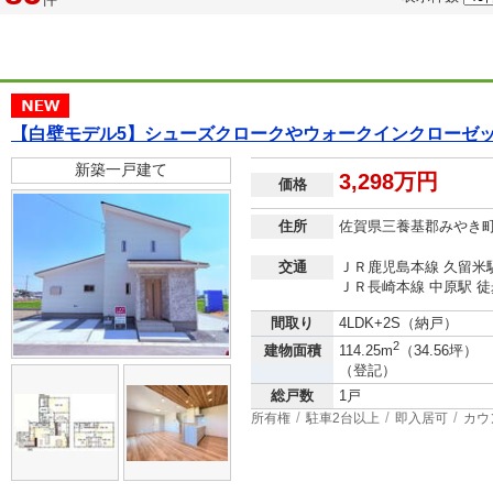
【白壁モデル5】シューズクロークやウォークインクローゼッ
新築一戸建て
3,298万円
価格
住所
佐賀県三養基郡みやき
交通
ＪＲ鹿児島本線 久留米駅
ＪＲ長崎本線 中原駅 徒
間取り
4LDK+2S（納戸）
2
建物面積
114.25m
（34.56坪）
（登記）
総戸数
1戸
所有権
駐車2台以上
即入居可
カウ