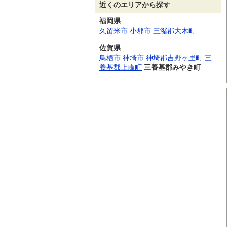
近くのエリアから探す
福岡県
久留米市
小郡市
三潴郡大木町
佐賀県
鳥栖市
神埼市
神埼郡吉野ヶ里町
三
養基郡上峰町
三養基郡みやき町