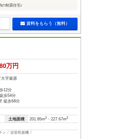
納の制震住宅♪
資料をもらう（無料）
480万円
町大字簑原
歩12分
徒歩54分
 徒歩68分
2
2
土地面積
201.85m
・227.67m
チン
浴室乾燥機