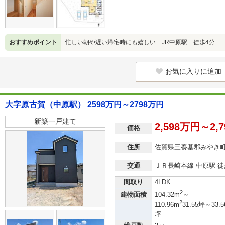
おすすめポイント
忙しい朝や遅い帰宅時にも嬉しい JR中原駅 徒歩4分
お気に入りに追加
大字原古賀（中原駅） 2598万円～2798万円
新築一戸建て
2,598万円～2,
価格
住所
佐賀県三養基郡みやき
交通
ＪＲ長崎本線 中原駅 徒
間取り
4LDK
2
建物面積
104.32m
～
2
110.96m
31.55坪～33.5
坪