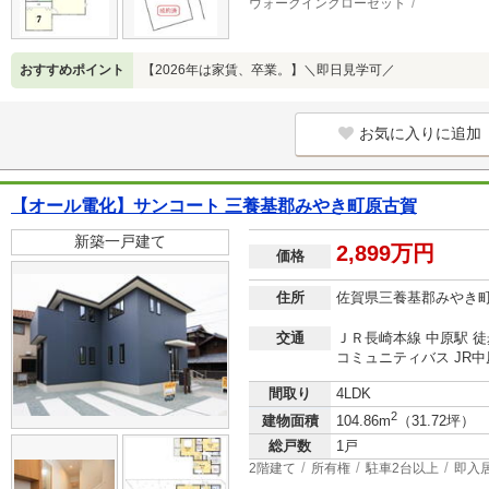
ウォークインクローゼット
おすすめポイント
【2026年は家賃、卒業。】＼即日見学可／
お気に入りに追加
【オール電化】サンコート 三養基郡みやき町原古賀
新築一戸建て
2,899万円
価格
住所
佐賀県三養基郡みやき
交通
ＪＲ長崎本線 中原駅 徒
コミュニティバス JR中
間取り
4LDK
2
建物面積
104.86m
（31.72坪）
総戸数
1戸
2階建て
所有権
駐車2台以上
即入