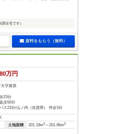
制震住宅です♪
資料をもらう（無料）
580万円
町大字簑原
歩23分
徒歩50分
バス23分/山ノ内（佐賀県） 停歩3分
K
2
2
土地面積
201.19m
～201.86m