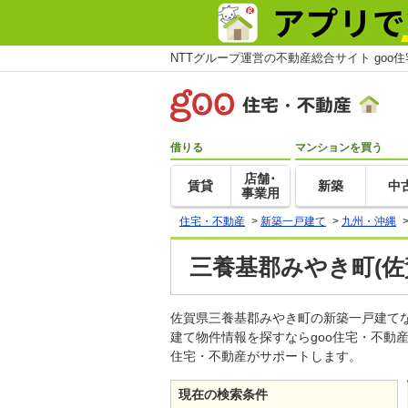
NTTグループ運営の不動産総合サイト goo
借りる
マンションを買う
店舗･
賃貸
新築
中
事業用
住宅・不動産
>
新築一戸建て
>
九州・沖縄
三養基郡みやき町(佐
佐賀県三養基郡みやき町の新築一戸建て
建て物件情報を探すならgoo住宅・不動
住宅・不動産がサポートします。
現在の検索条件