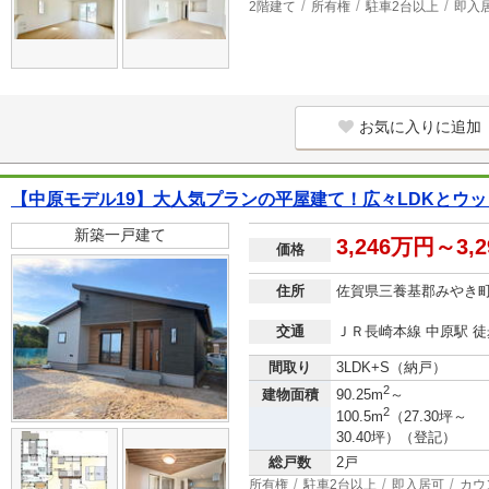
2階建て
所有権
駐車2台以上
即入
お気に入りに追加
【中原モデル19】大人気プランの平屋建て！広々LDKとウ
新築一戸建て
3,246万円～3,
価格
住所
佐賀県三養基郡みやき
交通
ＪＲ長崎本線 中原駅 徒
間取り
3LDK+S（納戸）
2
建物面積
90.25m
～
2
100.5m
（27.30坪～
30.40坪）（登記）
総戸数
2戸
所有権
駐車2台以上
即入居可
カウ