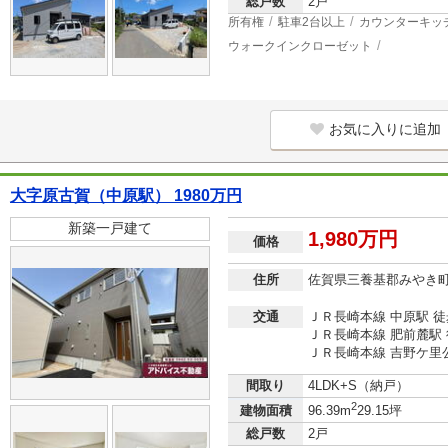
総戸数
2戸
所有権
駐車2台以上
カウンターキッ
ウォークインクローゼット
お気に入りに追加
大字原古賀（中原駅） 1980万円
新築一戸建て
1,980万円
価格
住所
佐賀県三養基郡みやき
交通
ＪＲ長崎本線 中原駅 徒
ＪＲ長崎本線 肥前麓駅 
ＪＲ長崎本線 吉野ケ里公
間取り
4LDK+S（納戸）
2
建物面積
96.39m
29.15坪
総戸数
2戸