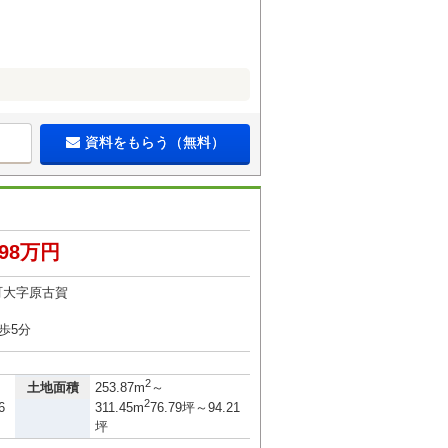
資料をもらう（無料）
798万円
町大字原古賀
歩5分
2
土地面積
253.87m
～
2
6
311.45m
76.79坪～94.21
坪