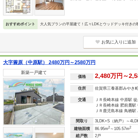
おすすめポイント
大人気プランの平屋建て！広々LDKとウッドデッキ付きの
お気に入りに追加
大字簑原（中原駅） 2480万円～2580万円
新築一戸建て
2,480万円～2,
価格
住所
佐賀県三養基郡みやき
交通
ＪＲ長崎本線 中原駅 徒
ＪＲ長崎本線 肥前麓駅 
ＪＲ鹿児島本線 鳥栖駅 
間取り
3LDK+S（納戸）～4LD
2
2
建物面積
86.95m
～105.57m
総戸数
2戸