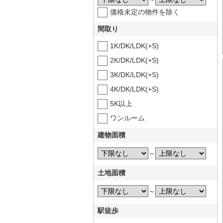
価格未定の物件を除く
間取り
1K/DK/LDK(+S)
2K/DK/LDK(+S)
3K/DK/LDK(+S)
4K/DK/LDK(+S)
5K以上
ワンルーム
建物面積
～
土地面積
～
駅徒歩