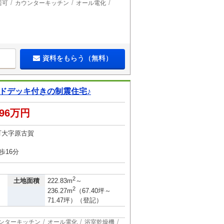
居可
カウンターキッチン
オール電化
資料をもらう（無料）
ッドデッキ付きの制震住宅♪
296万円
町大字原古賀
歩16分
2
土地面積
222.83m
～
2
236.27m
（67.40坪～
71.47坪）（登記）
ンターキッチン
オール電化
浴室乾燥機