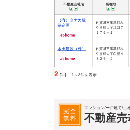
不動産会社名
所在地
（有）タナカ建
佐賀県三養基郡み
築企画
やき町大字江口７
３７６－１
水田建設（株）
佐賀県三養基郡み
やき町大字白壁４
３２６－２
2
件中
1～2
件を表示
マンション/一戸建て/土
完全
不動産売
無料