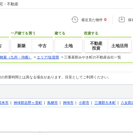
住宅・不動産
0
最近見た物件
保
一戸建てを買う
建てる
投資する
不動産
古
新築
中古
土地
土地活用
投資
検索（九州・沖縄）
>
エリア/佐賀県
>
三養基郡みやき町の不動産会社一覧
際の所要時間とは異なる場合があります。目安としてご利用ください。
留米市
|
神埼郡吉野ヶ里町
|
鳥栖市
|
神埼市
|
小郡市
|
三潴郡大木町
|
八女郡