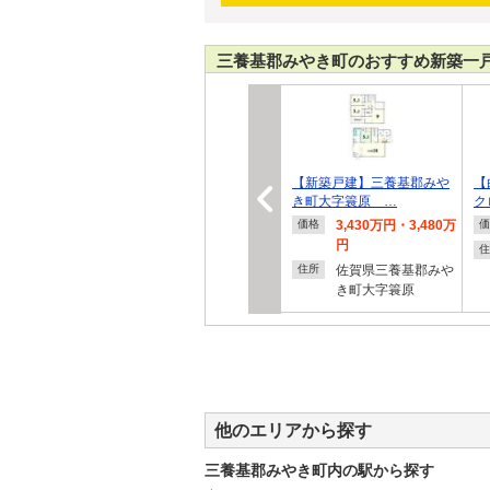
三養基郡みやき町のおすすめ新築一
【新築戸建】三養基郡みや
【
き町大字簑原 …
ク
3,430万円・3,480万
価格
価
円
住
佐賀県三養基郡みや
住所
き町大字簑原
他のエリアから探す
三養基郡みやき町内の駅から探す