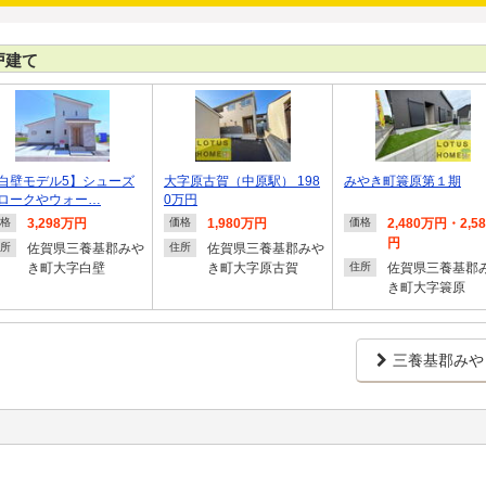
戸建て
白壁モデル5】シューズ
大字原古賀（中原駅） 198
みやき町簑原第１期
ロークやウォー…
0万円
3,298万円
1,980万円
2,480万円・2,5
格
価格
価格
円
佐賀県三養基郡みや
佐賀県三養基郡みや
所
住所
き町大字白壁
き町大字原古賀
佐賀県三養基郡
住所
き町大字簑原
三養基郡みや