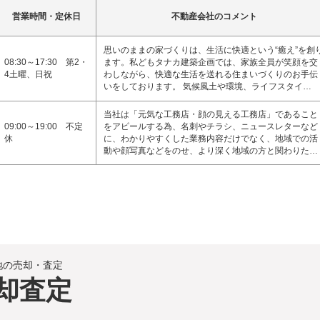
営業時間・定休日
不動産会社のコメント
思いのままの家づくりは、生活に快適という“癒え”を創
08:30～17:30 第2・
ます。私どもタナカ建築企画では、家族全員が笑顔を交
4土曜、日祝
わしながら、快適な生活を送れる住まいづくりのお手伝
いをしております。 気候風土や環境、ライフスタイ…
当社は「元気な工務店・顔の見える工務店」であること
09:00～19:00 不定
をアピールする為、名刺やチラシ、ニュースレターなど
休
に、わかりやすくした業務内容だけでなく、地域での活
動や顔写真などをのせ、より深く地域の方と関わりた…
地の売却・査定
却査定