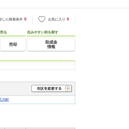
0
0
存した検索条件
お気に入り
売る
住みやすい街を探す
助成金
売却
情報
広川町