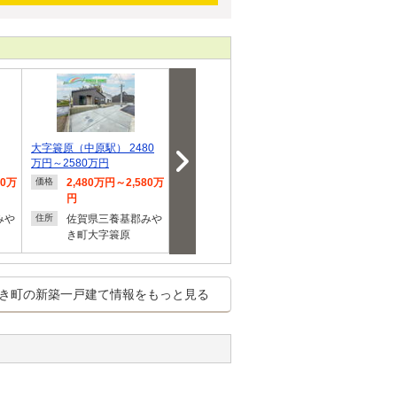
大字簑原（中原駅） 2480
大字原古賀（中原駅） 259
大字原古賀（中
万円～2580万円
8万円・2798万円
8万円～2798
80万
2,480万円～2,580万
2,598万円・2,798万
2,598
価格
価格
価格
円
円
円
みや
佐賀県三養基郡みや
佐賀県三養基郡みや
佐賀県
住所
住所
住所
き町大字簑原
き町大字原古賀
き町大
き町の新築一戸建て情報をもっと見る