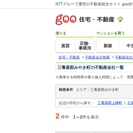
NTTグループ運営の不動産総合サイト goo
借りる
マンションを買う
店舗･
賃貸
新築
中
事業用
住宅・不動産
>
不動産会社検索
>
不動産会社
三養基郡みやき町の不動産会社一覧
※乗車する時間帯や乗り換え時間によって、実
検索条件
エリア：三養基郡みやき町
三養基郡上峰町
|
久
近辺の市区から探す：
2
件中
1～2
件を表示