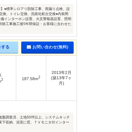
内容】●標準シロアリ防除工事、雨漏り点検、設
交換、トイレ交換、洗面化粧台交換●内装間
設備インターホン設置、火災警報器設置、照明
防除工事施工後5年間保証・お客様に合わせた
をする
お問い合わせ(無料)
2013年2月
K
2
(築13年7ヶ
187.58m
2
m
月)
地盤調査済、土地50坪以上、システムキッチ
床下収納、浴室に窓、ＴＶモニタ付インター