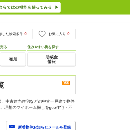
0
0
存した検索条件
お気に入り
売る
住みやすい街を探す
助成金
売却
情報
覧
家、中古建売住宅などの中古一戸建て物件
。理想のマイホーム探しをgoo住宅・不