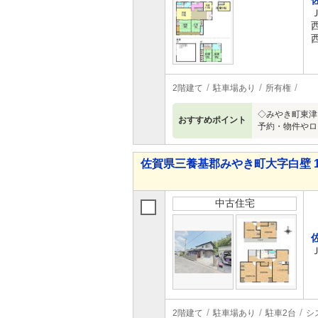
2階建て
駐車場あり
所有権
◇みやき町東津
おすすめポイント
予約・物件やロ
佐賀県三養基郡みやき町大字白壁 1,4
中古住宅
2階建て
駐車場あり
駐車2台
シ