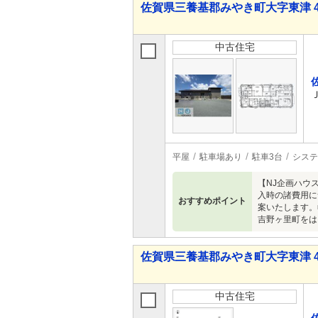
佐賀県三養基郡みやき町大字東津 4,5
中古住宅
平屋
駐車場あり
駐車3台
システ
【NJ企画ハウ
入時の諸費用に
おすすめポイント
案いたします。
吉野ヶ里町をは
佐賀県三養基郡みやき町大字東津 40
中古住宅