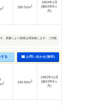
1963年1月
2
(築63年8ヶ
280.52m
2
m
月)
です。測量により面積は増加致します。ご内覧
をする
お問い合わせ(無料)
1982年12月
K
2
(築43年9ヶ
246.83m
2
7m
月)