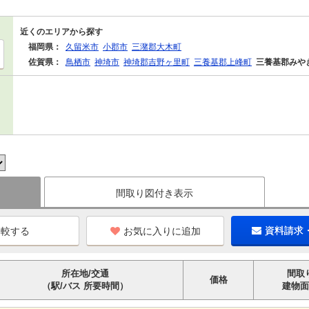
近くのエリアから探す
福岡県：
久留米市
小郡市
三潴郡大木町
佐賀県：
鳥栖市
神埼市
神埼郡吉野ヶ里町
三養基郡上峰町
三養基郡みや
間取り図付き表示
お気に入りに追加
資料請求
所在地/交通
間取
価格
（駅/バス 所要時間）
建物面