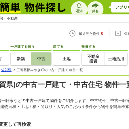
住宅・不動産
0
最近見た物件
保
一戸建てを買う
建てる
投資する
不動産
古
新築
中古
土地
土地活用
投資
>
佐賀県
>
三養基郡みやき町の中古一戸建て 物件一覧
賀県)の中古一戸建て・中古住宅 物件一
古一軒家などの中古一戸建て物件をご紹介します。中古物件、中古一軒
・建物面積・土地面積・間取り・人気のこだわり条件から物件を簡単検索
変更して再検索