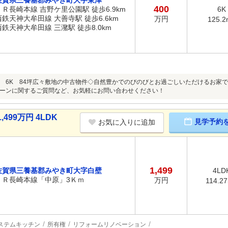
佐賀県三養基郡みやき町大字東津
400
ＪＲ長崎本線 吉野ケ里公園駅 徒歩6.9km
6K
西鉄天神大牟田線 大善寺駅 徒歩6.6km
万円
125.2
西鉄天神大牟田線 三潴駅 徒歩8.0km
 6K 84坪広々敷地の中古物件◇自然豊かでのびのびとお過ごしいただけるお家
ーンに関するご質問など、お気軽にお問い合わせください！
99万円 4LDK
見学予約
お気に入りに追加
1,499
佐賀県三養基郡みやき町大字白壁
4LD
ＪＲ長崎本線「中原」3Ｋｍ
万円
114.2
ステムキッチン
所有権
リフォームリノベーション