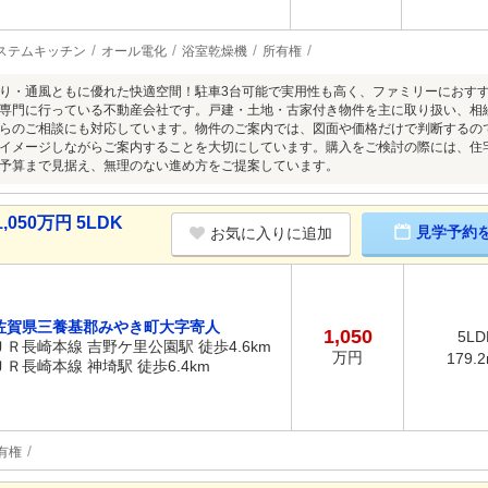
ステムキッチン
オール電化
浴室乾燥機
所有権
り・通風ともに優れた快適空間！駐車3台可能で実用性も高く、ファミリーにおすす
専門に行っている不動産会社です。戸建・土地・古家付き物件を主に取り扱い、相
らのご相談にも対応しています。物件のご案内では、図面や価格だけで判断するの
イメージしながらご案内することを大切にしています。購入をご検討の際には、住
予算まで見据え、無理のない進め方をご提案しています。
50万円 5LDK
見学予約
お気に入りに追加
佐賀県三養基郡みやき町大字寄人
1,050
5LD
ＪＲ長崎本線 吉野ケ里公園駅 徒歩4.6km
万円
179.
ＪＲ長崎本線 神埼駅 徒歩6.4km
有権