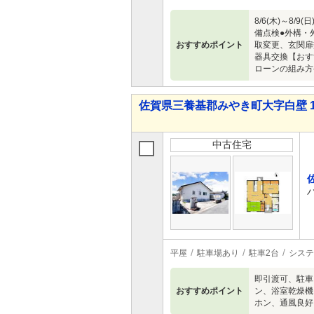
8/6(木)～
備点検●外構・
おすすめポイント
取変更、玄関扉
器具交換【おす
ローンの組み方
佐賀県三養基郡みやき町大字白壁 1,8
中古住宅
平屋
駐車場あり
駐車2台
システ
即引渡可、駐車
おすすめポイント
ン、浴室乾燥機
ホン、通風良好