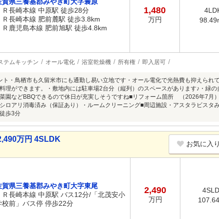
佐賀県三養基郡みやき町大字簑原
1,480
ＪＲ長崎本線 中原駅 徒歩28分
4LD
ＪＲ長崎本線 肥前麓駅 徒歩3.8km
万円
98.49
ＪＲ鹿児島本線 肥前旭駅 徒歩4.8km
ステムキッチン
オール電化
浴室乾燥機
所有権
即入居可
ント・鳥栖市も久留米市にも通勤し易い立地です・オール電化で光熱費も抑えられ
料理ができます。・敷地内には駐車場2台分（縦列）のスペースがあります♪・緑の
菜園などBBQできるので休日が充実しそうですね■リフォーム箇所 （2026年7
シロアリ消毒済み（保証あり）・ルームクリーニング■周辺施設・アスタラビスタみ
徒歩3分
90万円 4SLDK
お気に入
佐賀県三養基郡みやき町大字東尾
2,490
4SL
ＪＲ長崎本線 中原駅 バス12分/「北茂安小
万円
107.6
学校前」バス停 停歩22分