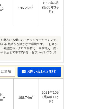
1993年6月
K
2
(築33年3ヶ
196.26m
2
m
月)
てお財布にも優しい・カウンターキッチンで、
多い自然豊かな静かな住環境です。・お庭が
月）・外壁塗装・クロス張替え・畳表替え、襖・
やき店まで車で約4分・セブン-イレブン 鳥
お問い合わせ(無料)
りに追加
2021年10月
DK
2
(築4年11ヶ
198.74m
2
4m
月)