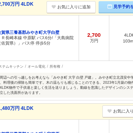
00万円 4LDK
見学予約
お気に入りに追加
佐賀県三養基郡みやき町大字白壁
2,700
4LD
ＪＲ長崎本線 中原駅 バス6分/「大島病院
万円
103
（佐賀県）」バス停 停歩5分
ステムキッチン
オール電化
所有権
周辺への引っ越しをお考えなら「みやき町 大字 白壁 戸建」。みやき町立北茂安中学
、料理後の掃除も簡単です。木の温もりも感じることのできる、2023年1月築の
4LDK物件で子供達と楽しく生活を送りましょう。動線を意識したデザインのシス
立した洗面所があります。
80万円 4LDK
お気に入