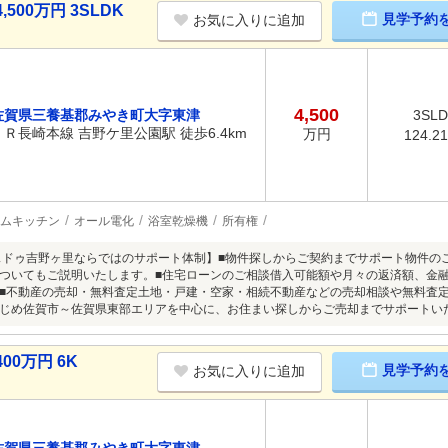
00万円 3SLDK
見学予約
お気に入りに追加
4,500
佐賀県三養基郡みやき町大字東津
3SL
ＪＲ長崎本線 吉野ケ里公園駅 徒歩6.4km
万円
124.2
ムキッチン
オール電化
浴室乾燥機
所有権
スドゥ吉野ヶ里ならではのサポート体制】■物件探しからご契約までサポート物件の
ついてもご説明いたします。■住宅ローンのご相談借入可能額や月々の返済額、金
■不動産の売却・無料査定土地・戸建・空家・相続不動産などの売却相談や無料査
じめ佐賀市～佐賀県東部エリアを中心に、お住まい探しからご売却までサポートい
0万円 6K
見学予約
お気に入りに追加