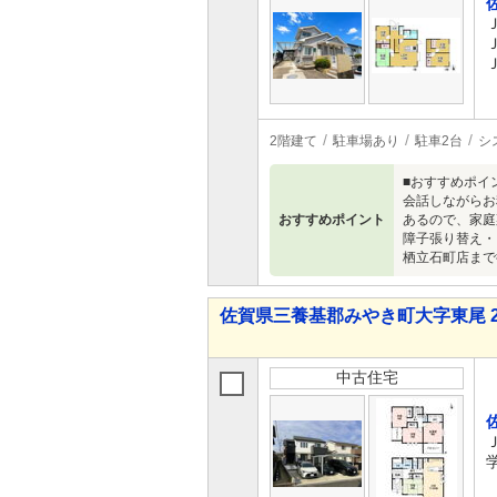
2階建て
駐車場あり
駐車2台
シ
■おすすめポイ
会話しながらお
おすすめポイント
あるので、家庭
障子張り替え・
栖立石町店まで
佐賀県三養基郡みやき町大字東尾 2,4
中古住宅