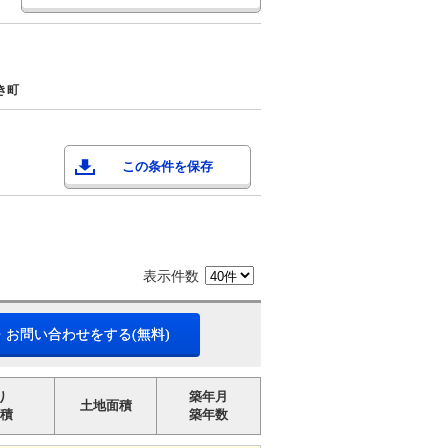
き町
この条件を保存
表示件数
・お問い合わせをする(無料)
り
築年月
土地面積
積
築年数