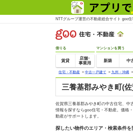
NTTグループ運営の不動産総合サイト goo
借りる
マンションを買う
店舗･
賃貸
新築
中
事業用
住宅・不動産
>
中古一戸建て
>
九州・沖縄
三養基郡みやき町(佐
佐賀県三養基郡みやき町の中古住宅、中
情報を探すならgoo住宅・不動産。価格
動産がサポートします。
探したい物件のエリア・検索条件を