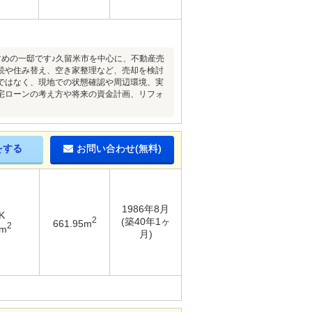
めの一邸です♪久留米市を中心に、不動産売
続や住み替え、空き家整理など、売却を検討
ではなく、現地での状態確認や周辺環境、実
宅ローンの考え方や将来の資金計画、リフォ
をする
お問い合わせ(無料)
1986年8月
K
2
(築40年1ヶ
661.95m
2
2m
月)