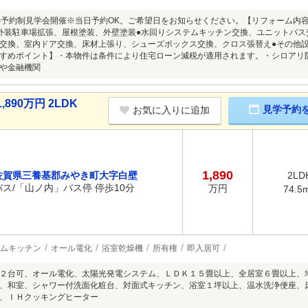
8/9(日)予約制見学会開催※当日予約OK。ご希望日をお知らせください。【リフォーム
外装駐車場拡張、屋根塗装、外壁塗装●水回りシステムキッチン交換、ユニットバス
交換、室内ドア交換、床材上張り、シューズボックス交換、クロス張替え●その他
すめポイント】・本物件は条件により住宅ローン減税が適用されます。・シロアリ
や金融機関
90万円 2LDK
見学予約
お気に入りに追加
1,890
佐賀県三養基郡みやき町大字白壁
2LD
バス/「山ノ内」バス停 停歩10分
万円
74.5
ムキッチン
オール電化
浴室乾燥機
所有権
即入居可
２台可、オール電化、太陽光発電システム、ＬＤＫ１５畳以上、全居室６畳以上、
、和室、シャワー付洗面化粧台、対面式キッチン、浴室１坪以上、温水洗浄便座、
、ＩＨクッキングヒーター