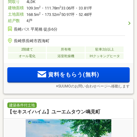
間取り
4LDK
建物面積
2
2
109.3m
・111.78m
33.06坪・33.81坪
土地面積
2
2
168.5m
・173.52m
50.97坪・52.48坪
総戸数
4戸
長崎バス 平尾橋 徒歩6分
長崎県長崎市西海町
2階建て
所有権
駐車2台以上
オール電化
浴室乾燥機
IHクッキングヒータ
資料をもらう(無料)
※SUUMOのお問い合わせページへ移動します
建築条件付土地
【セキスイハイム】ユーエムタウン鳴見町