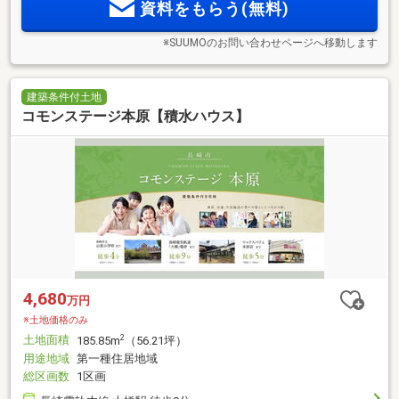
資料をもらう(無料)
※SUUMOのお問い合わせページへ移動します
建築条件付土地
コモンステージ本原【積水ハウス】
4,680
万円
※土地価格のみ
土地面積
2
185.85m
（56.21坪）
用途地域
第一種住居地域
総区画数
1区画