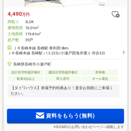
4,490
万円
間取り
3LDK
建物面積
2
76.01m
土地面積
2
179.81m
総戸数
39戸
ＪＲ長崎本線 長崎駅 車利用 8km
ＪＲ長崎本線 長崎駅 バス22分/小瀬戸西海岸通り 停歩3分
長崎県長崎市小瀬戸町
設計住宅性能評価付
建設住宅性能評価付
所有権
駐車2台以上
即入居可
オール電化
【ダイワハウス】来場予約特典あり！是非お気軽にご来場く
ださい。
資料をもらう(無料)
※SUUMOのお問い合わせページへ移動します