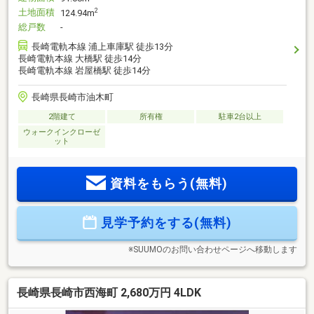
土地面積
2
124.94m
総戸数
-
長崎電軌本線 浦上車庫駅 徒歩13分
長崎電軌本線 大橋駅 徒歩14分
長崎電軌本線 岩屋橋駅 徒歩14分
長崎県長崎市油木町
2階建て
所有権
駐車2台以上
ウォークインクローゼ
ット
資料をもらう(無料)
見学予約をする(無料)
※SUUMOのお問い合わせページへ移動します
長崎県長崎市西海町 2,680万円 4LDK