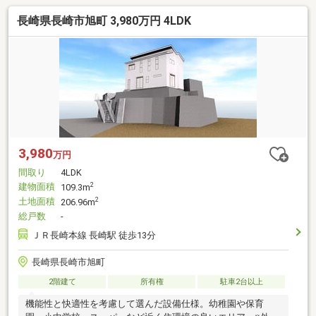
長崎県長崎市旭町 3,980万円 4LDK
3,980
万円
間取り
4LDK
建物面積
2
109.3m
土地面積
2
206.96m
総戸数
-
ＪＲ長崎本線 長崎駅 徒歩13分
長崎県長崎市旭町
2階建て
所有権
駐車2台以上
機能性と快適性を考慮して選んだ設備仕様。幼稚園や保育