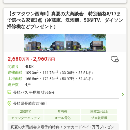
【タマタウン西海Ⅱ】真夏の大商談会 特別価格8/17ま
で選べる家電3点（冷蔵庫、洗濯機、50型TV、ダイソン
掃除機などプレゼント）
2,680
2,960
万円・
万円
間取り
4LDK
建物面積
2
2
109.3m
・111.78m
（33.06坪・33.81坪）
土地面積
2
2
168.5m
・173.52m
（50.97坪・52.48坪）
総戸数
4戸
長崎バス 平尾橋 徒歩6分
長崎県長崎市西海町
2階建て
所有権
駐車2台以上
カウンターキッチン
オール電化
浴室乾燥機
真夏の大商談会来場予約特典！クオカードペイ1万円プレゼン