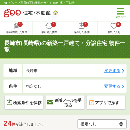
NTTグループ運営の不動産総合サイト goo住宅・不動産
1
0
0
0
最近検索した条件
最近見た物件
保存した条件
お気に入り
長崎市(長崎県)の新築一戸建て・分譲住宅 物件一
覧
地域
変更する
長崎市
条件
変更する
指定なし
新着メールを受
検索条件を保存
アプリで探す
取る
24
件
が該当しました。