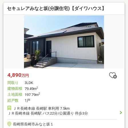
セキュレアみなと坂(分譲住宅)【ダイワハウス】
4,890
万円
間取り
3LDK
建物面積
2
79.49m
土地面積
2
197.79m
総戸数
1戸
ＪＲ長崎本線 長崎駅 車利用 7.5km
ＪＲ長崎本線 長崎駅 バス22分/公園通り 停歩3分
長崎県長崎市みなと坂１