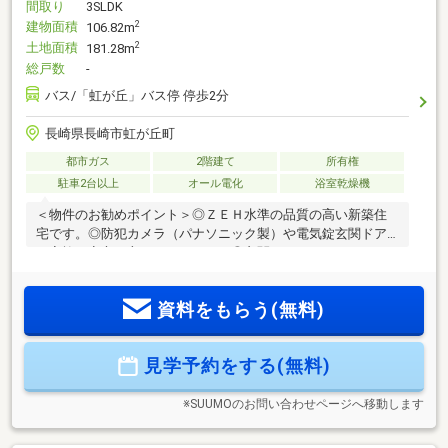
間取り
3SLDK
建物面積
2
106.82m
土地面積
2
181.28m
総戸数
-
バス/「虹が丘」バス停 停歩2分
長崎県長崎市虹が丘町
都市ガス
2階建て
所有権
駐車2台以上
オール電化
浴室乾燥機
＜物件のお勧めポイント＞◎ＺＥＨ水準の品質の高い新築住
宅です。◎防犯カメラ（パナソニック製）や電気錠玄関ドア
が家族の安心を守ってくれます。◎玄関からパントリーやキ
ッチンまで一直線に繋がる動線や、１階の回遊動線など利便
性を考えた間取りです。◎ＬＤＫタイプに対面型キッチンを
資料をもらう(無料)
採用しているので家族とのコミュニケーションもしやすい設
計です。◎玄関クローク、パントリー、ウォークインクロー
ゼットなど収納もたっぷり！◎プロジェクターテレビも搭載
見学予約をする(無料)
しているので大画面でスポーツ観戦やライブも楽しめます。
◎室内物干しが付いているので雨の日や黄砂・花粉対策も大
丈夫。他にも様々なアイデアがいっぱいの新築住
※SUUMOのお問い合わせページへ移動します