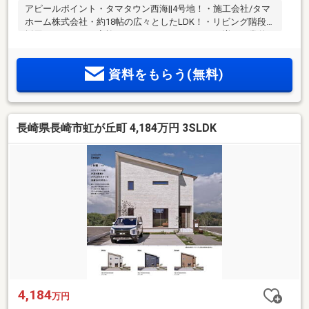
アピールポイント・タマタウン西海||4号地！・施工会社/タマ
ホーム株式会社・約18帖の広々としたLDK！・リビング階段を
採用しているので家族とのコミュニケーションが増え日常的
な会話や交流が生まれやすいです！・並列で2台駐車可能なの
で車の出し入れも楽です！周辺環境・にしうみ保育園まで約
資料をもらう(無料)
551ｍ・村松小学校まで約1676ｍ・琴海中学校まで約6003ｍ・
琴海マックスバリュー店まで約1273ｍ・ホームプラザナフコ
琴海店まで約845ｍ・セブンイレブン琴海村松店まで約1654
ｍ・ローソン長崎琴海西海店まで約1164ｍ
長崎県長崎市虹が丘町 4,184万円 3SLDK
4,184
万円