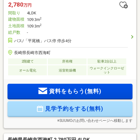
2,780
万円
間取り
4LDK
建物面積
2
109.3m
土地面積
2
109.3m
総戸数
-
バス/「平尾橋」バス停 停歩4分
長崎県長崎市西海町
2階建て
所有権
駐車2台以上
ウォークインクローゼ
オール電化
浴室乾燥機
ット
資料をもらう(無料)
見学予約をする(無料)
※SUUMOのお問い合わせページへ移動します
長崎県長崎市西海町 2,780万円 4LDK