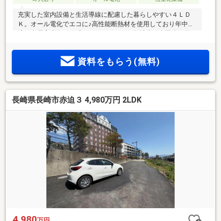
充実した室内設備と生活導線に配慮した暮らしやすい４ＬＤ
Ｋ。オール電化でエコに♪高性能断熱材を使用しており年中快
適！全居室南向きで明るいおうちです。敷地内２台駐車可能
です。各居室にはクローゼットを完備しているためお部屋を
広くお使いいただけます。おもてなしやくつろぎスペースと
資料をもらう(無料)
してリビング横の和室も大活躍！広々インナーバルコニーで
一度にたくさん干せるのも魅力的です。
長崎県長崎市赤迫３ 4,980万円 2LDK
4,980
万円