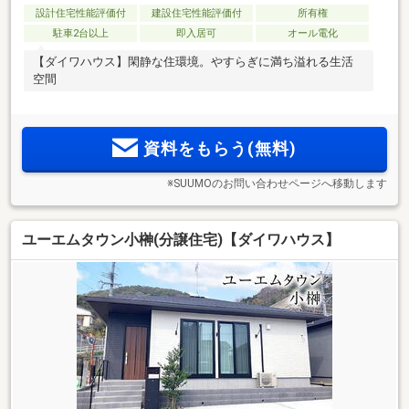
設計住宅性能評価付
建設住宅性能評価付
所有権
駐車2台以上
即入居可
オール電化
【ダイワハウス】閑静な住環境。やすらぎに満ち溢れる生活
空間
資料をもらう(無料)
※SUUMOのお問い合わせページへ移動します
ユーエムタウン小榊(分譲住宅)【ダイワハウス】