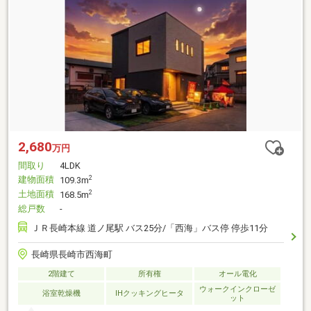
2,680
万円
間取り
4LDK
建物面積
2
109.3m
土地面積
2
168.5m
総戸数
-
ＪＲ長崎本線 道ノ尾駅 バス25分/「西海」バス停 停歩11分
長崎県長崎市西海町
2階建て
所有権
オール電化
ウォークインクローゼ
浴室乾燥機
IHクッキングヒータ
ット