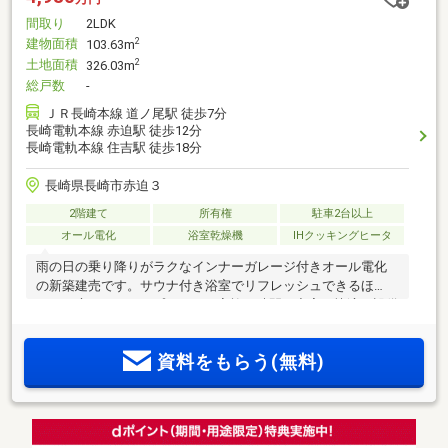
間取り
2LDK
建物面積
2
103.63m
土地面積
2
326.03m
総戸数
-
ＪＲ長崎本線 道ノ尾駅 徒歩7分
長崎電軌本線 赤迫駅 徒歩12分
長崎電軌本線 住吉駅 徒歩18分
長崎県長崎市赤迫３
2階建て
所有権
駐車2台以上
オール電化
浴室乾燥機
IHクッキングヒータ
雨の日の乗り降りがラクなインナーガレージ付きオール電化
の新築建売です。サウナ付き浴室でリフレッシュできるほ
か、お庭ではBBQやプールなど家族の時間も充実。快適な設備
が揃った住まいをぜひご覧ください！●サウナ付き浴室あり●
庭でバーベキューやプールが楽しめます●オール電化●インナ
資料をもらう(無料)
ーガレージで雨の日も楽々乗り降り＜交通アクセス＞●長崎電
気軌道「赤迫」駅まで徒歩12分●長崎バス「岩屋口」バス停ま
で徒歩2分●JR道ノ尾駅まで徒歩7分＜備考＞※周辺環境の距離
については経度緯度を用いて計測したものであり、全て概算
の距離になっております