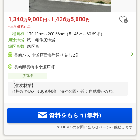
1,340
9,000
1,436
5,000
万
円～
万
円
※土地価格のみ
土地面積
2
2
170.13m
～200.66m
（51.46坪～60.69坪）
用途地域
第一種住居地域
総区画数
39区画
長崎バス 小瀬戸西海岸通り 徒歩2分
長崎県長崎市小瀬戸町
所有権
【住友林業】
51坪超のゆとりある敷地、海や公園が近く自然豊かな街。
資料をもらう(無料)
※SUUMOのお問い合わせページへ移動します