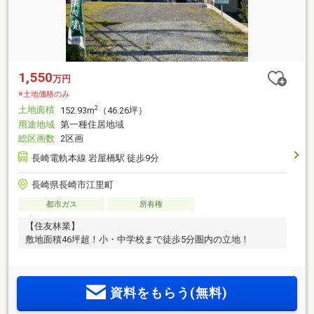
1,550
万円
※土地価格のみ
土地面積
2
152.93m
（46.26坪）
用途地域
第一種住居地域
総区画数
2区画
長崎電軌本線 岩屋橋駅 徒歩9分
長崎県長崎市江里町
都市ガス
所有権
【住友林業】
敷地面積46坪超！小・中学校まで徒歩5分圏内の立地！
資料をもらう(無料)