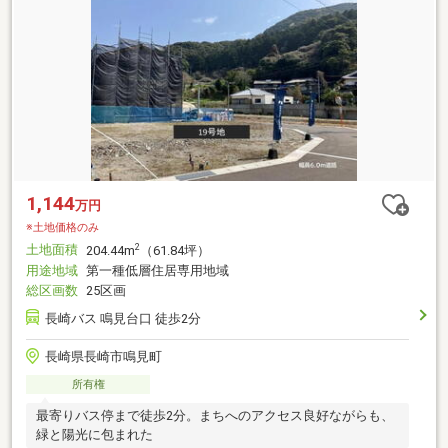
1,144
万円
※土地価格のみ
土地面積
2
204.44m
（61.84坪）
用途地域
第一種低層住居専用地域
総区画数
25区画
長崎バス 鳴見台口 徒歩2分
長崎県長崎市鳴見町
所有権
最寄りバス停まで徒歩2分。まちへのアクセス良好ながらも、
緑と陽光に包まれた