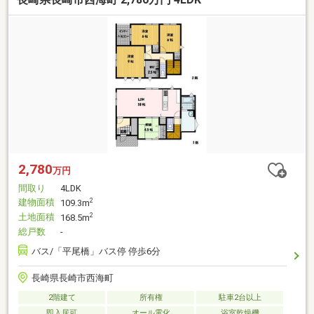
2,780
万円
間取り
4LDK
建物面積
2
109.3m
土地面積
2
168.5m
総戸数
-
バス/「平尾橋」バス停 停歩6分
長崎県長崎市西海町
2階建て
所有権
駐車2台以上
即入居可
オール電化
浴室乾燥機