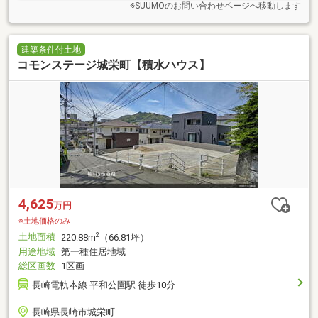
※SUUMOのお問い合わせページへ移動します
建築条件付土地
コモンステージ城栄町【積水ハウス】
4,625
万円
※土地価格のみ
土地面積
2
220.88m
（66.81坪）
用途地域
第一種住居地域
総区画数
1区画
長崎電軌本線 平和公園駅 徒歩10分
長崎県長崎市城栄町