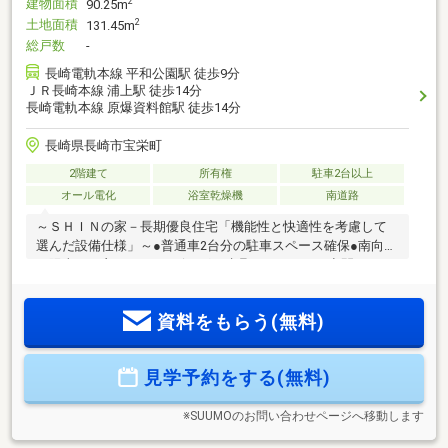
建物面積
2
90.25m
土地面積
2
131.45m
総戸数
-
長崎電軌本線 平和公園駅 徒歩9分
ＪＲ長崎本線 浦上駅 徒歩14分
長崎電軌本線 原爆資料館駅 徒歩14分
長崎県長崎市宝栄町
2階建て
所有権
駐車2台以上
オール電化
浴室乾燥機
南道路
～ＳＨＩＮの家－長期優良住宅「機能性と快適性を考慮して
選んだ設備仕様」～●普通車2台分の駐車スペース確保●南向き
で陽当りの良いLDK●リビングの建具はハイドアで空間をより
広く感じられます！●キッチンは食器洗浄乾燥機付き♪●2階6帖
寝室はWIC付き●脱衣場に物干できるランドリースペースを確
資料をもらう(無料)
保＜交通アクセス＞・長崎バス「富士見町」バス停まで徒歩2
分・長崎電気軌道「平和公園」駅まで徒歩9分・JR浦上駅まで
徒歩14分＜備考＞※距離については経度緯度を用いて計測した
見学予約をする(無料)
ものであり、全て概算の距離になっております
※SUUMOのお問い合わせページへ移動します