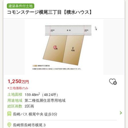
建築条件付土地
コモンステージ横尾三丁目【積水ハウス】
1,250
万円
※土地価格のみ
土地面積
2
159.48m
（48.24坪）
用途地域
第二種低層住居専用地域
総区画数
2区画
長崎バス 横尾中央 徒歩3分
長崎県長崎市横尾３