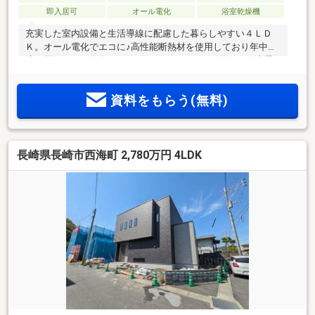
即入居可
オール電化
浴室乾燥機
充実した室内設備と生活導線に配慮した暮らしやすい４ＬＤ
Ｋ。オール電化でエコに♪高性能断熱材を使用しており年中快
適！天候などに左右されないランドリールーム付きでお洗濯
もらくらく！全居室南向きで明るいおうちです。各居室には
クローゼットを完備しているためお部屋を広くお使いいただ
資料をもらう(無料)
けます。おもてなしやくつろぎスペースとしてリビング横の
和室も大活躍！広々バルコニーで一度にたくさん干せるのも
魅力的です。
長崎県長崎市西海町 2,780万円 4LDK