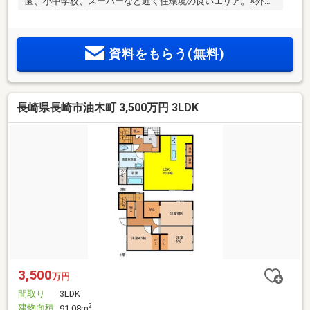
園、小中学校、スーパーなど近く住環境の良いエリア。※外構
日費・諸経費別途になります。お尋ねください。旭町に新築
戸建が完成予定☆２２帖の広々ＬＤＫと２階には洋室を４部
屋確保。そろそろ子供部屋の準備をお考えの方におすすめで
資料をもらう(無料)
す。収納も充実しておりお部屋もすっきり片付きます。暮ら
しを心地よくする設備仕様を備えた快適な住空間です。
長崎県長崎市油木町 3,500万円 3LDK
3,500
万円
間取り
3LDK
建物面積
2
91.08m