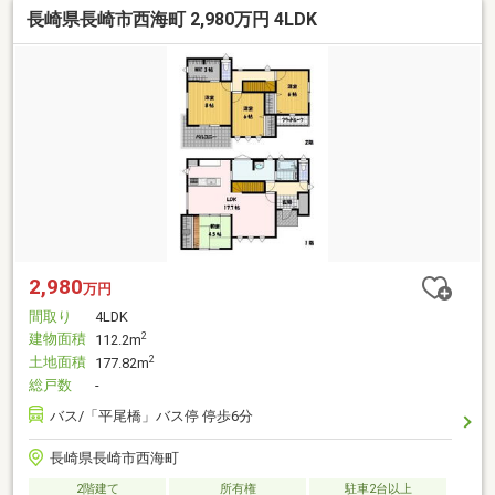
長崎県長崎市西海町 2,980万円 4LDK
2,980
万円
間取り
4LDK
建物面積
2
112.2m
土地面積
2
177.82m
総戸数
-
バス/「平尾橋」バス停 停歩6分
長崎県長崎市西海町
2階建て
所有権
駐車2台以上