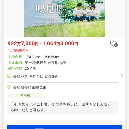
922
7,000
1,064
3,000
万
円・
万
円
※土地価格のみ
土地面積
2
2
174.33m
・196.59m
用途地域
第一種低層住居専用地域
総区画数
25区画
長崎バス 鳴見台口 徒歩2分
長崎県長崎市鳴見町
所有権
【セキスイハイム】豊かな自然を身近に。四季を楽しみなが
らゆったりと暮らす。