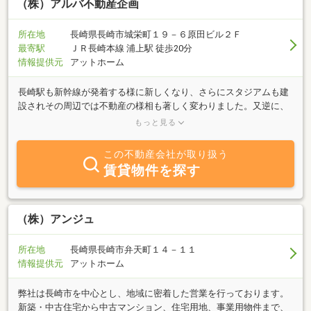
（株）アルバ不動産企画
所在地
長崎県長崎市城栄町１９－６原田ビル２Ｆ
最寄駅
ＪＲ長崎本線 浦上駅 徒歩20分
情報提供元
アットホーム
長崎駅も新幹線が発着する様に新しくなり、さらにスタジアムも建
設されその周辺では不動産の様相も著しく変わりました。又逆に、
すり鉢状の地形と表現される長崎市内ですが、車が入らない戸建は
もっと見る
空き家が目立ち老朽化により崩壊等散見される様になり、端的に上
から下へ、より中心部へと人の移動も起こっております。その理由
この不動産会社が取り扱う
は、高齢化やその建物に住むであろう子供は県外にて定住していて
賃貸物件を探す
長崎に戻ってこない等の長崎離れが加速しております。しかしなが
ら、長崎の街は非常に魅力的な素敵な街です。不動産の物件もそれ
ぞれに悪い所もありますが、魅力が有る所も勿論あります。弊社で
は不動産の判断が難しい「良い所と悪い所」をお客様へ分かりやす
（株）アンジュ
く、安心して不動産のお取引が出来ますようご案内致します。
所在地
長崎県長崎市弁天町１４－１１
情報提供元
アットホーム
弊社は長崎市を中心とし、地域に密着した営業を行っております。
新築・中古住宅から中古マンション、住宅用地、事業用物件まで、