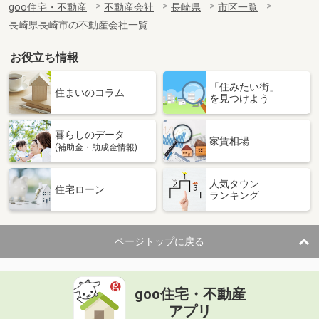
goo住宅・不動産
不動産会社
長崎県
市区一覧
長崎県長崎市の不動産会社一覧
お役立ち情報
「住みたい街」
住まいのコラム
を見つけよう
暮らしのデータ
家賃相場
(補助金・助成金情報)
人気タウン
住宅ローン
ランキング
ページトップに戻る
goo住宅・不動産
アプリ