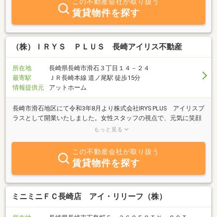
この不動産会社が取り扱う
賃貸物件を探す
（株）ＩＲＹＳ ＰＬＵＳ 長崎アイリス不動産
所在地
長崎県長崎市滑石３丁目１４－２４
最寄駅
ＪＲ長崎本線 道ノ尾駅 徒歩15分
情報提供元
アットホーム
長崎市滑石地区にて令和3年8月より株式会社IRYS PLUS アイリスプ
ラスとして開業いたしました。女性スタッフの視点で、元気に笑顔
で地域の皆様に寄り添いながら、ライフプランにあったご提案をさ
もっと見る
せて頂きます。お気軽にお問合せください。インスタグラムも日々
更新していますので是非ご覧ください。
この不動産会社が取り扱う
https://www.instagram.com/zac.irys/
賃貸物件を探す
ミニミニＦＣ長崎店 アイ・リリーフ（株）