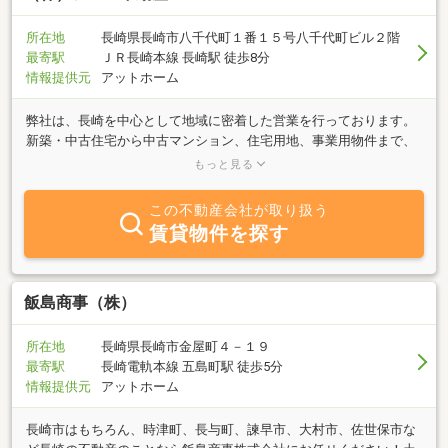
所在地
長崎県長崎市八千代町１番１５号八千代町ビル２階
最寄駅
ＪＲ長崎本線 長崎駅 徒歩8分
情報提供元
アットホーム
弊社は、長崎を中心として地域に密着した営業を行っております。
新築・中古住宅から中古マンション、住宅用地、事業用物件まで、
あらゆるネットワークから最新の不動産情報をお客様にお届けして
もっと見る
おります。「庭のある一戸建に住みたい」「生活利便性の良いマン
ションに住み替えたい」・・・まずは皆様の理想の暮らしをお聞か
この不動産会社が取り扱う
せ下さい！私たちアール不動産が親身になって皆様の住まい探しを
賃貸物件を探す
お手伝いさせていただきます。
飯島商事（株）
所在地
長崎県長崎市金屋町４－１９
最寄駅
長崎電軌本線 五島町駅 徒歩5分
情報提供元
アットホーム
長崎市はもちろん、時津町、長与町、諫早市、大村市、佐世保市な