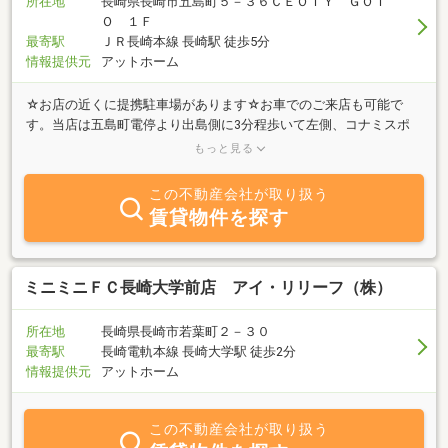
所在地
長崎県長崎市五島町５－３６ＣＥＯＴＹ ＧＯＴ
Ｏ １Ｆ
最寄駅
ＪＲ長崎本線 長崎駅 徒歩5分
情報提供元
アットホーム
☆お店の近くに提携駐車場があります☆お車でのご来店も可能で
す。当店は五島町電停より出島側に3分程歩いて左側、コナミスポ
ーツさん隣の赤い看板が目印となっており、近隣には提携駐車場が
もっと見る
ございます。当店のエリアは主に長崎市中心部、浜町、長崎駅周
辺、長大経済学部周辺、大浦周辺、戸町周辺、南長崎から東長崎エ
この不動産会社が取り扱う
リアを担当しております。そしてお客様が、リラックスしてお部屋
賃貸物件を探す
をお探し出来るよう、無料駄菓子コーナー、ドリンクサービスを行
っておりますので、お部屋探しの際はぜひ当店へご来店ください。
スタッフ一同、心よりご来店お待ちしております。
ミニミニＦＣ長崎大学前店 アイ・リリーフ（株）
所在地
長崎県長崎市若葉町２－３０
最寄駅
長崎電軌本線 長崎大学駅 徒歩2分
情報提供元
アットホーム
この不動産会社が取り扱う