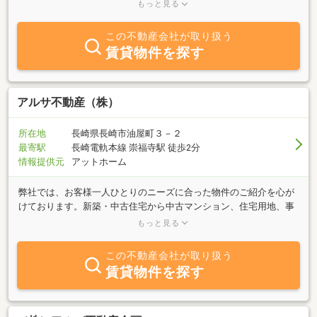
しております、アットホームな店舗でアットホームに物件のご案内
もっと見る
が出来ればと考えております。不動産情報のお問い合わせは信頼と
実績の当店へ是非お気軽にお問い合わせ下さいませ。
この不動産会社が取り扱う
賃貸物件を探す
アルサ不動産（株）
所在地
長崎県長崎市油屋町３－２
最寄駅
長崎電軌本線 崇福寺駅 徒歩2分
情報提供元
アットホーム
弊社では、お客様一人ひとりのニーズに合った物件のご紹介を心が
けております。新築・中古住宅から中古マンション、住宅用地、事
業用物件まで、あらゆるネットワークから最新の不動産情報をお客
もっと見る
様にお届けしております。「庭のある一戸建てに住みたい」「生活
利便性の良いマンションに住み替えたい」・・・まずは皆様の理想
この不動産会社が取り扱う
の暮らしをお聞かせ下さい！私どもが親身になって皆様の住まい探
賃貸物件を探す
しをお手伝いさせていただきます。