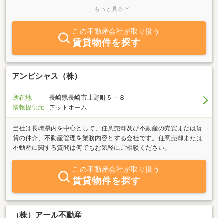
あらゆるネットワークから最新の不動産情報をお客様にお届けして
もっと見る
おります。「庭のある一戸建に住みたい」「生活利便性の良いマン
ションに住み替えたい」・・・まずは皆様の理想の暮らしをお聞か
この不動産会社が取り扱う
せ下さい！私たち「アンジュ」が親身になって皆様の住まい探しを
賃貸物件を探す
お手伝いさせていただきます。
アンビシャス（株）
所在地
長崎県長崎市上野町５－８
情報提供元
アットホーム
当社は長崎県内を中心として、任意売却及び不動産の売買または賃
貸の仲介、不動産管理を業務内容とする会社です。任意売却または
不動産に関する質問は何でもお気軽にご相談ください。
この不動産会社が取り扱う
賃貸物件を探す
（株）アール不動産