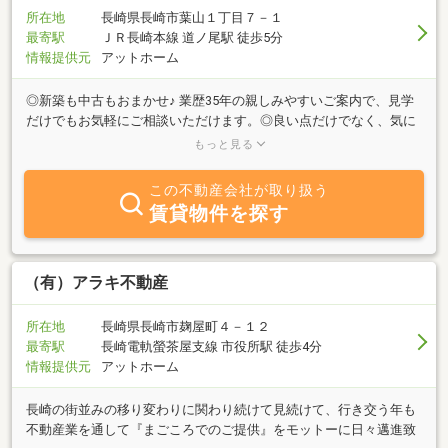
所在地
長崎県長崎市葉山１丁目７－１
最寄駅
ＪＲ長崎本線 道ノ尾駅 徒歩5分
情報提供元
アットホーム
◎新築も中古もおまかせ♪ 業歴35年の親しみやすいご案内で、見学
だけでもお気軽にご相談いただけます。◎良い点だけでなく、気に
なる点や注意点も含めて、不動産のプロとして物件のホンネを真摯
もっと見る
にご案内いたします。◎新築・リノベ済・リフォーム済物件はもち
ろん、中古物件についてもお客様のご予算やご希望に合わせてリフ
この不動産会社が取り扱う
ォームプランをご提案しております。◎住宅ローンについても、各
賃貸物件を探す
銀行の特徴を踏まえた資金計画や控除のご案内まで丁寧に対応いた
します。◎業歴35年の経験をもとに、お客様にとって何がメリット
につながるかを的確にご案内し、「アライブハウスに頼んで良かっ
た」と思っていただけるよう努めております。◎売却・買取・相続
（有）アラキ不動産
不動産のご相談も承っております。無料査定、広告掲載無料ですの
でお気軽にご相談ください。☆住宅ローン・税金等のお支払いを滞
所在地
長崎県長崎市麹屋町４－１２
納・延滞されてる方へ。秘密厳守ですのでお気軽にご相談下さい。
最寄駅
長崎電軌螢茶屋支線 市役所駅 徒歩4分
【ご案内・ご相談は予約優先です】ご連絡お待ちしております。※
情報提供元
アットホーム
カスタマーハラスメントに対する弊社方針お客様の過度な要求等に
弊社が対応出来ない場合はご辞退させて頂く場合がございます。
長崎の街並みの移り変わりに関わり続けて見続けて、行き交う年も
不動産業を通して『まごころでのご提供』をモットーに日々邁進致