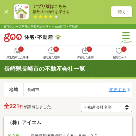
アプリ版はこちら
開く
複数社の物件を探せる！
NTTグループ運営の不動産総合サイト goo住宅・不動産
0
0
0
0
最近検索した条件
最近見た物件
保存した条件
お気に入り
長崎県長崎市の不動産会社一覧
地域
変更する
長崎市
全221
件
が該当しました。
（株）アイエム
所在地
長崎県長崎市光町１０番１８号 ２Ｆ