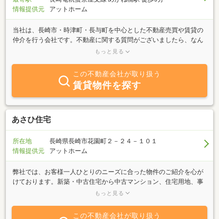
情報提供元
アットホーム
当社は、長崎市・時津町・長与町を中心とした不動産売買や賃貸の
仲介を行う会社です。不動産に関する質問がございましたら、なん
でもお気軽にご相談ください。また、当社にはライフコンサルタン
もっと見る
トが多数在籍しております。お住まいの相談はもちろん、住宅ロー
ンの借り換えなどの資金計画からご相談いただけます。保険・家計
この不動産会社が取り扱う
の見直しを含め、住まいを通してお客様のトータルなライフプラン
賃貸物件を探す
の提案とサポートができれば幸いです。どうぞ、お気軽にお問い合
わせください。
あさひ住宅
所在地
長崎県長崎市花園町２－２４－１０１
情報提供元
アットホーム
弊社では、お客様一人ひとりのニーズに合った物件のご紹介を心が
けております。新築・中古住宅から中古マンション、住宅用地、事
業用物件まで、あらゆるネットワークから最新の不動産情報をお客
もっと見る
様にお届けしております。「庭のある一戸建に住みたい」「生活利
便性の良いマンションに住み替えたい」・・・まずは皆様の理想の
この不動産会社が取り扱う