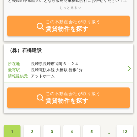
ど長崎の不動産のことなら飯島商事株式会社にお任せください！土
地、戸建て、マンション、収益物件などの「売りたい」「買いた
もっと見る
い」に対して全力でサポートします。ご所有の不動産査定は無料で
行っておりますので、お気軽にご相談ください♪
この不動産会社が取り扱う
賃貸物件を探す
（株）石橋建設
所在地
長崎県長崎市岡町６－２４
最寄駅
長崎電軌本線 大橋駅 徒歩3分
情報提供元
アットホーム
この不動産会社が取り扱う
賃貸物件を探す
…
1
2
3
4
5
12