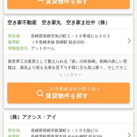
賃貸物件を探す
空き家不動産 空き家丸 空き家ま社中（株）
所在地
長崎県長崎市魚の町２－１６華成ビル３０２
最寄駅
ＪＲ長崎本線 長崎駅 徒歩20分
情報提供元
アットホーム
新世界三大夜景として数えられる『坂』の街長崎。長崎の美しい景
観は、過去より栄える港を見下ろす様に立ち並ぶ家々、そしてそこ
に住む人々の生活灯によって創られています。しかし、この『坂』
もっと見る
が現在の高齢化社会では空洞化を進め、空き家を生み出し長崎の景
観が失われようとしています。この坂が織り成す景色を未来永劫繋
この不動産会社が取り扱う
げていく為に、空き家問題という切口から空き家活用事業を立ち上
賃貸物件を探す
げました。今までにない、無料でのリフォーム・リノベーションを
主に賃貸、管理、売買、買取など幅広く活動しています。空き家の
事ならどんなことでも相談に乗りますのでご連絡下さい。現在、長
崎市を中心に活動しておりますが諫早市、大村市と活動を広げてお
（株）アクシス・アイ
りますのでご相談下さい。また賃貸物件に関しても空き家を改装
し、安価な物件を中心に取り扱っておりますので、他の不動産に行
所在地
長崎県長崎市銀屋町１－１０七福ビル
っても物件が見つからない方是非ご相談ください♪
最寄駅
長崎電軌螢茶屋支線 めがね橋駅 徒歩3分