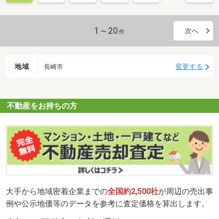
1～20
次へ
件
地域
変更する
長崎市
不動産をお持ちの方
大手から地域密着企業までの
全国約2,500社
が周辺の売出事
例や公示地価等のデータを参考に査定価格を算出します。