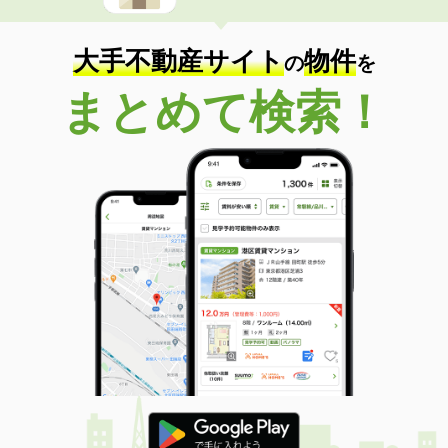
大手不動産サイト
物件
の
を
まとめて検索！