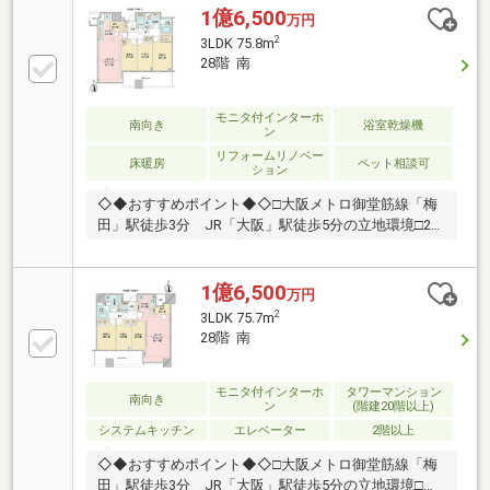
大阪メトロ御堂筋線「梅田」駅 徒歩3分■ＪＲ大阪環
1億6,500
万円
状線「大阪」駅 徒歩5分【専有部】■東向き■食器洗
2
3LDK 75.8m
乾燥機有■浴室暖房乾燥有■床暖房有■ディスポーザー
28階 南
有【共用設備】■2階：コンシェルジュサービス■3階：
フィットネスルーム■9階：テレワークラウンジ、パー
ティールーム■32階：スカイラウンジ■各フロアにゴミ
モニタ付インターホ
南向き
浴室乾燥機
ン
捨て場あり（２４時間可）■ペット飼育可（規約制限
リフォームリノベー
あり）
床暖房
ペット相談可
ション
◇◆おすすめポイント◆◇□大阪メトロ御堂筋線「梅
田」駅徒歩3分 JR「大阪」駅徒歩5分の立地環境□2F/
コンシェルジュサービス 3F/フィットネスルーム、
ペット足洗い場 9F/テレワークラウンジ、パーティー
ルーム 32F/スカイラウンジ等共用施設・サービスが
1億6,500
万円
充実□ダブルオートロックシステム、24時間有人管理
2
3LDK 75.7m
といった高いセキュリティ性□各階のクリーンステー
28階 南
ションに24時間ゴミ出しが可能□納戸、ウォークイン
クローゼット、シューズインクローゼットと収納豊富
◇◆リフォーム内容（2026年1月完成）◆◇鍵交換他
モニタ付インターホ
タワーマンション
南向き
ン
(階建20階以上)
実施
システムキッチン
エレベーター
2階以上
◇◆おすすめポイント◆◇□大阪メトロ御堂筋線「梅
田」駅徒歩3分 JR「大阪」駅徒歩5分の立地環境□テ