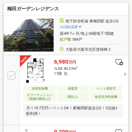
梅田ガーデンレジデンス
地下鉄谷町線 東梅田駅 徒歩2分
その他の交通
築4年7ヶ月/地上56階地下1階建
総戸数
584戸
大阪府大阪市北区曾根崎２
6,980
万円
2
1LDK 40.27m
11階 北
浴室乾燥機
床暖房
ペット相談可
タワーマンション
2階以上
食器洗浄乾燥機
(階建20階以上)
月々19.7万円～ペットOK！東梅田駅徒歩2分！3沿線3
駅利用！
9,200