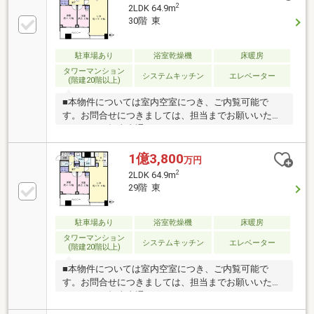
状線「大阪」駅 徒歩5分【専有部】■北向き■食器洗
2
2LDK 64.9m
乾燥機有■浴室暖房乾燥有■床暖房有■ディスポーザー
30階 東
有【共用設備】■2階：コンシェルジュサービス■3階：
フィットネスルーム■9階：テレワークラウンジ、パー
ティールーム■32階：スカイラウンジ■各フロアにゴミ
駐車場あり
浴室乾燥機
床暖房
捨て場あり（２４時間可）■ペット飼育可（規約制限
タワーマンション
システムキッチン
エレベーター
(階建20階以上)
あり）
■本物件については室内空室につき、ご内覧可能で
す。お問合せにつきましては、担当までお願いいたし
ます。 ・担当直通：０９０－４０３９－５２２５
【交通】■大阪メトロ谷町線「東梅田」駅 徒歩2分■
大阪メトロ御堂筋線「梅田」駅 徒歩3分■ＪＲ大阪環
1億3,800
万円
状線「大阪」駅 徒歩5分【専有部】■東向き■食器洗
2
2LDK 64.9m
乾燥機有■浴室暖房乾燥有■床暖房有■ディスポーザー
29階 東
有【共用設備】■2階：コンシェルジュサービス■3階：
フィットネスルーム■9階：テレワークラウンジ、パー
ティールーム■32階：スカイラウンジ■各フロアにゴミ
駐車場あり
浴室乾燥機
床暖房
捨て場あり（２４時間可）■ペット飼育可（規約制限
タワーマンション
システムキッチン
エレベーター
(階建20階以上)
あり）
■本物件については室内空室につき、ご内覧可能で
す。お問合せにつきましては、担当までお願いいたし
ます。 ・担当直通：０９０－４０３９－５２２５
【交通】■大阪メトロ谷町線「東梅田」駅 徒歩2分■