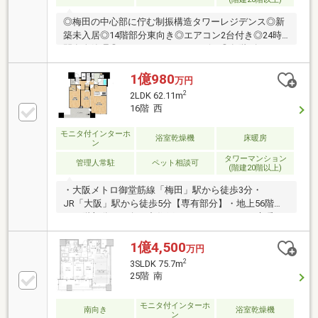
◎梅田の中心部に佇む制振構造タワーレジデンス◎新
築未入居◎14階部分東向き◎エアコン2台付き◎24時
間有人管理◎コンシェルジュサービス◎各階ゴミステ
ーション◎ペット飼育可能（規約有）◎共用施設 ・
フィットネスルーム（3階） ・ペット足洗い場（3
1億980
万円
階） ・パーティールーム（9階） ・テレワークラ
2
2LDK 62.11m
ウンジ（9階） ・スカイラウンジ（32階）◎大阪メ
16階 西
トロ谷町線『東梅田駅』徒歩約2分 大阪メトロ御
堂筋線『梅田駅』徒歩約3分 JR各線『大阪駅』徒
モニタ付インターホ
浴室乾燥機
床暖房
歩約9分
ン
タワーマンション
管理人常駐
ペット相談可
(階建20階以上)
・大阪メトロ御堂筋線「梅田」駅から徒歩3分・
JR「大阪」駅から徒歩5分【専有部分】・地上56階建
の16階部分・西向き中住戸・2LDK、62.11㎡・床暖
房・ディスポーザー・WIC・SIC・浴室乾燥機・ペット
飼育可（規約による）【共用施設など】・コンシェル
1億4,500
万円
ジュサービス・キッチンスタジオ・フィットネスルー
2
3SLDK 75.7m
ム・パーティールーム・テレワークラウンジ・スカイ
25階 南
ラウンジ・24時間ゴミ出し可
モニタ付インターホ
南向き
浴室乾燥機
ン