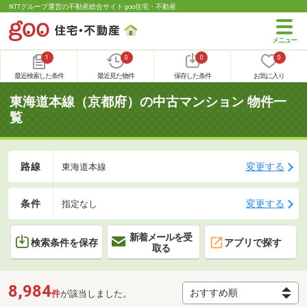
NTTグループ運営の不動産総合サイト goo住宅・不動産
1
0
0
0
最近検索した条件
最近見た物件
保存した条件
お気に入り
東海道本線（京都府）の中古マンション 物件一
覧
路線
変更する
東海道本線
条件
変更する
指定なし
新着メールを受
検索条件を保存
アプリで探す
取る
8,984
件
が該当しました。