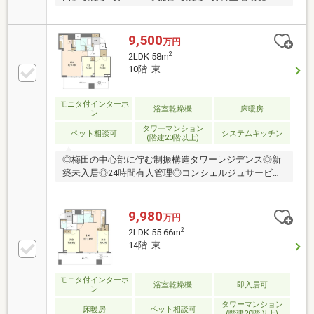
レワークラウンジ（9階）、パーティールーム（9
階）、フィットネスルーム（3階）、 スカイラウン
ジ（32階）、コンシェルジュサービス等共用施設・サ
9,500
万円
ービスが充実□ダブルオートロックシステム、24時間
2
2LDK 58m
有人管理といった高いセキュリティ性□床暖房、食洗
10階 東
器、ディスポーザー、浴室乾燥機等設備も充実□各階
のクリーンステーションに24時間ゴミ出しが可能□納
戸、ウォークインクローゼット、シューズインクロー
モニタ付インターホ
浴室乾燥機
床暖房
ン
ゼットと収納豊富◇◆リフォーム内容（2026年1月完
タワーマンション
成）◆◇鍵交換他実施予定
ペット相談可
システムキッチン
(階建20階以上)
◎梅田の中心部に佇む制振構造タワーレジデンス◎新
築未入居◎24時間有人管理◎コンシェルジュサービス
◎各階ゴミステーション◎ペット飼育可能（規約有）
◎共用施設 ・フィットネスルーム（3階） ・ペッ
ト足洗い場（3階） ・パーティールーム（9階） ・
9,980
万円
テレワークラウンジ（9階） ・スカイラウンジ（32
2
2LDK 55.66m
階）◎大阪メトロ谷町線『東梅田駅』徒歩約2分
14階 東
大阪メトロ御堂筋線『梅田駅』徒歩約3分 JR各線
『大阪駅』徒歩約9分
モニタ付インターホ
浴室乾燥機
即入居可
ン
タワーマンション
床暖房
ペット相談可
(階建20階以上)