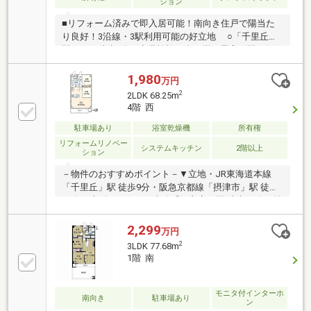
ション
■リフォーム済みで即入居可能！南向き住戸で陽当た
り良好！3沿線・3駅利用可能の好立地 ○「千里丘
駅」まで徒歩9分。商業施設が多く揃う最寄り駅で便
利！ ○アフターサービス保証付きでご入居後も安心
1,980
万円
2
2LDK 68.25m
4階 西
駐車場あり
浴室乾燥機
所有権
リフォームリノベー
システムキッチン
2階以上
ション
－物件のおすすめポイント－▼立地・JR東海道本線
「千里丘」駅 徒歩9分・阪急京都線「摂津市」駅 徒歩
10分・大阪モノレール本線「沢良宜」駅 徒歩12分▼特
徴・(株)大林組設計・施工・対面式のカウンターキッ
チン・各洋室・廊下に収納有・陽当り良好なバルコニ
2,299
万円
ー・エレベーター停止階・付属建物トランクルーム付
2
3LDK 77.68m
▼2023年5月室内リフォーム履歴【新調】キッチン、
1階 南
UB、洗面台 等【張替】全室クロス、巾木▼周辺環
境・スーパーsatake 徒歩8分(約640m)■ ご希望の住ま
い探しをお手伝いします ━━━━━・・・物件の詳
モニタ付インターホ
南向き
駐車場あり
ン
細・ご相談はお気軽にお問い合わせください。