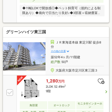
ン
◆19帖LDKで開放感◎◆ペット飼育可（規約による制
限あり）◆南向で日当たり良好♪◆3部屋＋収納豊富！
◆彩都西駅徒歩7分◆食器洗浄乾燥機・オートロッ
ク・宅配BOX
グリーンハイツ東三国
ＪＲ東海道本線 東淀川駅 徒歩8
分
その他の交通
築52年4ヶ月/11階建
総戸数
50戸
大阪府大阪市淀川区東三国３
1,280
万円
2
2LDK 52.49m
9階
モニタ付インターホ
角部屋
オートロック
ン