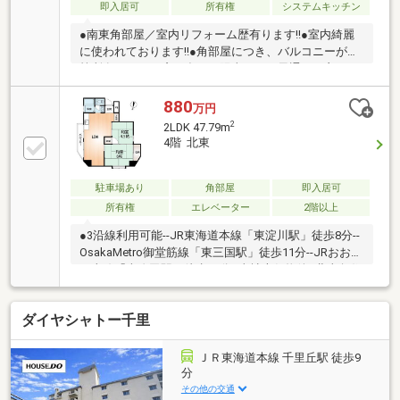
即入居可
所有権
システムキッチン
●南東角部屋／室内リフォーム歴有ります!!●室内綺麗
に使われております!!●角部屋につき、バルコニーが２
箇所有ります!!●窓が多く、陽当たり・風通しの良いお
部屋です!!●持ち家・収益物件の第一歩にどうぞ!!●空家
につき本日の内覧可能です!!□■□物件のお問い合わせは
880
万円
お気軽にどうぞ□■□角住戸、スーパー 徒歩10分以内、
2
2LDK 47.79m
２沿線以上利用可、市街地が近い、陽当り良好、通風
4階 北東
良好、即引渡可、南向き、システムキッチン、全居室
収納、駅まで平坦、和室、２面以上バルコニー、南面
バルコニー、温水洗浄便座、浴室に窓、ＴＶモニタ付
駐車場あり
角部屋
即入居可
インターホン、都市近郊、小学校 徒歩10分以内、エレ
所有権
エレベーター
2階以上
ベーター
●3沿線利用可能--JR東海道本線「東淀川駅」徒歩8分--
OsakaMetro御堂筋線「東三国駅」徒歩11分--JRおおさ
か東線「南吹田駅」徒歩11分○当社専任物件●北東角住
戸、各居室に窓あり、通風良好○マイホームに限ら
ず、収益物件としてもご覧下さいませ●自然を感じら
ダイヤシャトー千里
れるリバーサイド環境当社では他社様が掲載している
物件もご紹介させて頂きます！あわせて内覧を希望さ
れる際は、お問い合わせの際希望の物件名をお申し付
ＪＲ東海道本線 千里丘駅 徒歩9
けくださいませ！「お家探し」「ご売却」は地域密着
分
40年の北急ハウジングにお任せ下さい！
その他の交通