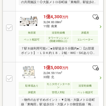
の共用施設！◇大阪メトロ谷町線「東梅田」駅徒歩2
分の好立地！☆お部屋POINT―――〇リビングダイニン
グ冬に嬉しい床暖房付き◎〇キッチン家事軽減に役立
つ設備仕様（ディスポーザー・食器洗浄乾燥機・浄水
1億4,300
万円
器）〇浴室ミスト機能付浴室暖房乾燥機搭載！〇収納
2
3LDK 83.08m
WIC・SIC・CL・物入・リネン庫☆共用施設―――〇コ
11階 南東
ンシェルジュ〇フィットネスルーム〇ペット足洗い場
角部屋
浴室乾燥機
床暖房
〇パーティルーム○テレワークラウンジ○スカイラウン
ジ☆特徴・詳細―――〇スーパー、コンビニが徒歩3分
タワーマンション
ペット相談可
エレベーター
(階建20階以上)
圏内！
７駅８線利用可能♪〇●全駅徒歩５分圏内●〇【お部屋
ポイント】・ＬＤＫ約１８．２帖・WIC・SICあり◎・
収納スペース充実♪【共用施設】・スカイラウンジ
３２階・テレワークラウンジ ９階・パーティールー
ム ９階・コンシェルジュサービス ・各階ゴミステ
1億5,000
万円
ーション etc…
2
2LDK 59.11m
33階 北
モニタ付インターホ
駐車場あり
浴室乾燥機
ン
床暖房
管理人常駐
ペット相談可
－物件のおすすめポイント－▼立地・大阪メトロ谷町
線「東梅田」駅 徒歩2分・大阪メトロ御堂筋線「梅