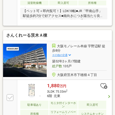
浴室乾燥機
即入居可
所有権
【ペット可＋即内覧可！】LDK18帖■JR「甲南山手」
駅徒歩約7分で好アクセス■南向きにつき陽当たり良好
■本山第三小まで徒歩約7分でお子様の通学にも安心■
不在時も安心の宅配ボックス完備
さんくれーる茨木Ａ棟
大阪モノレール本線 宇野辺駅 徒
歩8分
その他の交通
築52年2ヶ月/7階建
総戸数
135戸
大阪府茨木市下穂積４丁目
1,880
万円
2
3LDK 75.33m
6階 北東
モニタ付インターホ
駐車場あり
即入居可
ン
リフォームリノベー
所有権
システムキッチン