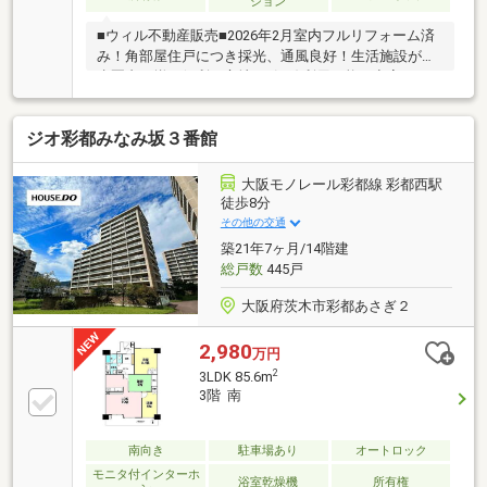
ション
■ウィル不動産販売■2026年2月室内フルリフォーム済
み！角部屋住戸につき採光、通風良好！生活施設が徒
歩圏内に揃う便利な立地！2沿線利用可能！空家につ
き即日内覧可能です！お気軽にお問い合わせくださ
い！
ジオ彩都みなみ坂３番館
大阪モノレール彩都線 彩都西駅
徒歩8分
その他の交通
築21年7ヶ月/14階建
総戸数
445戸
大阪府茨木市彩都あさぎ２
2,980
万円
2
3LDK 85.6m
3階 南
南向き
駐車場あり
オートロック
モニタ付インターホ
浴室乾燥機
所有権