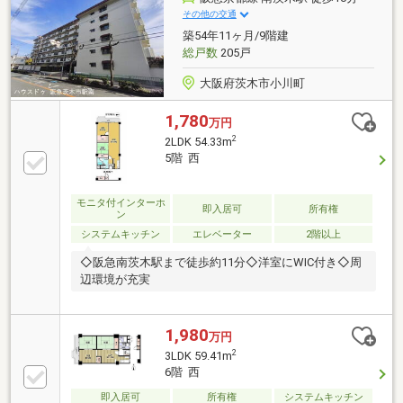
その他の交通
築54年11ヶ月/9階建
総戸数
205戸
大阪府茨木市小川町
1,780
万円
2
2LDK 54.33m
5階 西
モニタ付インターホ
即入居可
所有権
ン
システムキッチン
エレベーター
2階以上
◇阪急南茨木駅まで徒歩約11分◇洋室にWIC付き◇周
辺環境が充実
1,980
万円
2
3LDK 59.41m
6階 西
即入居可
所有権
システムキッチン