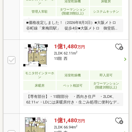
浴室乾燥機
床暖房
ン
タワーマンション
管理人常駐
システムキッチン
(階建20階以上)
■価格改定しました！（2026年8月3日）■大阪メトロ
谷町線「東梅田駅」 徒歩4分■大阪メトロ 御堂筋線
「梅田」 徒歩7分■JR各線「大阪駅」 徒歩10分アク
セス！☆商業施設・ホテル・住居が一体となった複合
レジデンス！資産性の高い物件です☆☆オーナーチェ
1億1,480
万円
ンジ・同棟内に別販売物件あり☆
2
2LDK 62.11m
15階 西
モニタ付インターホ
浴室乾燥機
即入居可
ン
タワーマンション
床暖房
ペット相談可
(階建20階以上)
【専有部分】・15階部分 ・西向き住戸 ・2LDK、
62.11㎡・LDには床暖房付き・生ごみ処理に便利なデ
ィスポーザー・ウォークインインクロゼットあり・
1418サイズバスルーム、浴室換気乾燥機付き・ペット
飼育可（規約による）【共用施設】（一部有料）・コ
1億1,480
万円
ンシェルジュサービス・フィットネスルーム・パーテ
2
2LDK 66.94m
ィールーム・テレワークラウンジ・スカイラウンジ・