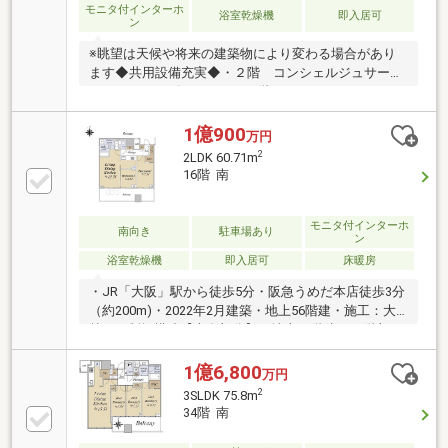
モニタ付インターホ
浴室乾燥機
即入居可
ン
※眺望は天候や将来の建築物により変わる場合があり
ます◆共用設備充実◆・２階 コンシェルジュサービ
ス、オーナーズラウンジ・３階 フィットネスルー
ム・９階 パーティールーム、テレワークラウンジ・
３２階 スカイラウンジ▼アクセス・大阪メトロ谷町
1億900
万円
線 【東梅田】駅 徒歩２分・大阪メトロ御堂筋線 【梅
2
2LDK 60.71m
田】駅 徒歩３分 ・東海道本線 【大阪】駅 徒歩６分▼
16階 南
周辺環境・【ローソンアカカベお初天神店】まで５０
ｍ 徒歩１分・【阪急うめだ本店】まで３００ｍ 徒
歩４分・【阪神梅田本店】まで２９０ｍ 徒歩４分◆
モニタ付インターホ
南向き
駐車場あり
ン
２４時間ネットから簡単に見学予約できます◆お気軽
浴室乾燥機
即入居可
床暖房
にご相談くださいませ。
・JR「大阪」駅から徒歩5分・阪急うめだ本店徒歩3分
（約200m)・2022年2月建築・地上56階建・施工：大
林組 制振構造【専有部分】・地上56階建の16階部
分・南向き住戸・2LDK、60.71m2・生ごみディスポー
ザー・ウォークインインクロゼット付き・浴室換気乾
1億6,800
万円
燥機・ペット飼育可（規約による）【共用施設充
2
3SLDK 75.8m
実】・コンシェルジュサービス・フィットネスルー
34階 南
ム・パーティールーム(有料）・テレワークラウンジ
（有料の場合があります）・スカイラウンジ・各階ク