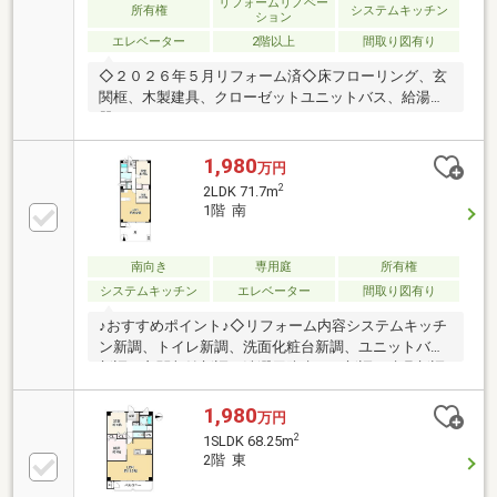
市立第三中学校
リフォームリノベー
所有権
システムキッチン
ション
エレベーター
2階以上
間取り図有り
◇２０２６年５月リフォーム済◇床フローリング、玄
関框、木製建具、クローゼットユニットバス、給湯
器、システムキッチン、キッチンパネルカウンターキ
ッチン、トイレ便器、ウォシュレット洗面化粧台、洗
濯パン、クロス、クッションフロア間取り一部変更、
1,980
万円
ハウスクリーニング◇周辺環境◇摂津市立三宅柳田小
2
2LDK 71.7m
学校：徒歩13分（989ｍ）摂津市立第三中学校：徒歩
1階 南
11分（871ｍ）ご自宅へお迎え・最寄駅等でお待ち合
わせ、弊社へのご来店など、ご相談頂けますお客様の
ご希望に合わせた物件などもご提案いたしますのでエ
南向き
専用庭
所有権
リアを熟知している担当スタッフへお気軽にお伝えく
システムキッチン
エレベーター
間取り図有り
ださい
♪おすすめポイント♪◇リフォーム内容システムキッチ
ン新調、トイレ新調、洗面化粧台新調、ユニットバス
新調、玄関収納新調、洗濯用防水パン新調、建具新調
◆3路線使える便利な立地！JR東海道本線「千里丘
駅 」徒歩9分阪急京都線「摂津市駅」 徒歩12分大
1,980
万円
阪モノレール本線「沢良宜駅」歩12分◇人気な南向き
2
1SLDK 68.25m
1階部分！◆専有面積71.70㎡2LDKの広々した間取り！
2階 東
◇約41㎡の大きな専用庭でガーデニングが楽しめま
す！♪周辺環境♪・フォルテ摂津 約600ｍ・Foods