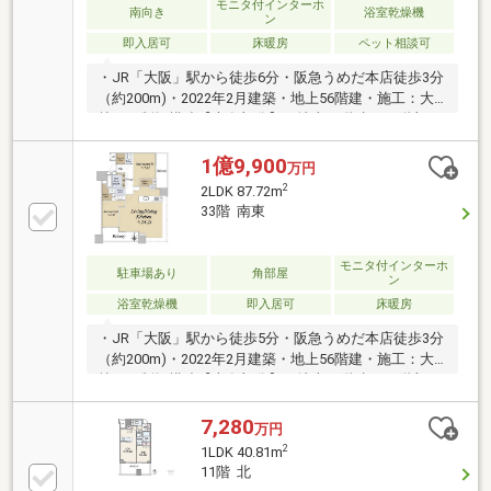
モニタ付インターホ
南向き
浴室乾燥機
リーンステーションあり
ン
即入居可
床暖房
ペット相談可
・JR「大阪」駅から徒歩6分・阪急うめだ本店徒歩3分
（約200m)・2022年2月建築・地上56階建・施工：大
林組 制振構造【専有部分】・地上56階建の34階部
分・南向住戸・3LDK、75.80m2・ディスポーザー・
WIC有・浴室乾燥機・ペット飼育可（規約による）
1億9,900
万円
【共用施設など】・コンシェルジュサービス・フィッ
2
2LDK 87.72m
トネスルーム・パーティールーム（有料）・テレワー
33階 南東
クラウンジ（有料の場合があります）・スカイラウン
ジ・24時間ゴミ出し可
モニタ付インターホ
駐車場あり
角部屋
ン
浴室乾燥機
即入居可
床暖房
・JR「大阪」駅から徒歩5分・阪急うめだ本店徒歩3分
（約200m)・2022年2月建築・地上56階建・施工：大
林組 制振構造【専有部分】・地上56階建の33階部
分・南東角住戸・2LDK、87.72m2・LD・K広さ約24.2
帖・生ごみディスポーザー・ウォークインインクロゼ
7,280
万円
ット2か所有・浴室換気乾燥機・ペット飼育可（規約
2
1LDK 40.81m
による）【共用施設充実】（一部有料）・コンシェル
11階 北
ジュサービス・フィットネスルーム・パーティールー