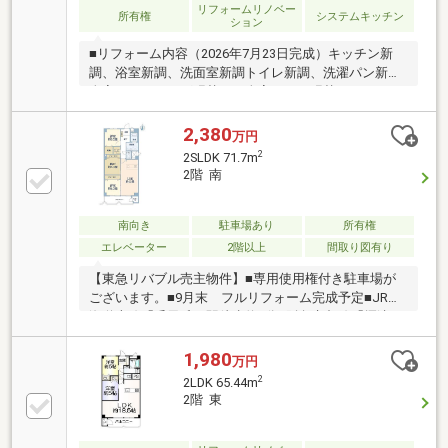
リフォームリノベー
所有権
システムキッチン
ション
■リフォーム内容（2026年7月23日完成）キッチン新
調、浴室新調、洗面室新調トイレ新調、洗濯パン新調
全室フローリング張替え、全室クロス張替えクッショ
ンフロア（洗面室、トイレ）張替え玄関フロアタイル
張替え建具新調、給湯器新調、ハウスクリーニング等
2,380
万円
～お勧めポイント～JR京都線「千里丘」駅 徒歩9分
2
2SLDK 71.7m
阪急京都線「摂津市」駅 徒歩14分平面 分譲車庫権
2階 南
利付き 月額1100円南向き専用庭付きウォークインク
ロゼットあり全居室に収納スペースありアフターサー
ビス保証付きテラス面積約9.10㎡専用庭面積は不明で
南向き
駐車場あり
所有権
す。
エレベーター
2階以上
間取り図有り
【東急リバブル売主物件】■専用使用権付き駐車場が
ございます。■9月末 フルリフォーム完成予定■JR東
海道本線「千里丘」駅徒歩約9分■阪急京都線「摂津
市」駅徒歩約11分■大阪モノレール本線「沢良宜」駅
徒歩約12分■南向きのため日当たり良好■施工会社：大
1,980
万円
林組■エレベーター2基設置■トランクルーム付き■（ス
2
2LDK 65.44m
ーパー）サタケ千里丘駅前店■（コンビニ）ローソン
2階 東
ストア100摂津昭和園店■（幼稚園）みしま幼稚園
■（小学校）摂津市立三宅柳田小学校■（中学校）摂津