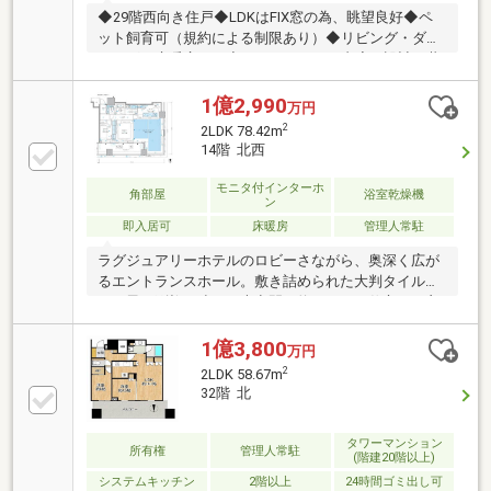
◆29階西向き住戸◆LDKはFIX窓の為、眺望良好◆ペ
ット飼育可（規約による制限あり）◆リビング・ダイ
ニングに床暖房あり◆ホテルライクな内廊下設計～共
用部分施設～（一部有料）１階：プレイロット
コーチエントランス２階：エントランスホール
1億2,990
万円
コンシェルジュサービス３階：フィットネスルーム９
2
2LDK 78.42m
階：パーティルーム テレワークラウンジ３２
14階 北西
階：スカイラウンジ
モニタ付インターホ
角部屋
浴室乾燥機
ン
即入居可
床暖房
管理人常駐
ラグジュアリーホテルのロビーさながら、奥深く広が
るエントランスホール。敷き詰められた大判タイル
に、黒い列柱が連なる大空間は約340m2。仕立ての良
い家具を配したシンプルな空間が、外界の喧騒から、
静かなる自分の時間へと誘います。
1億3,800
万円
2
2LDK 58.67m
32階 北
タワーマンション
所有権
管理人常駐
(階建20階以上)
システムキッチン
2階以上
24時間ゴミ出し可