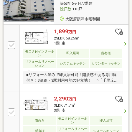
築53年6ヶ月/7階建
総戸数
118戸
大阪府摂津市昭和園
1,899
万円
2
2SLDK 68.25m
1階 東
モニタ付インターホ
即入居可
所有権
ン
リフォームリノベー
システムキッチン
カウンターキッチン
ション
■リフォーム済みで即入居可能！開放感のある専用庭
付き！3沿線・3駅利用可能の好立地！ ○「千里丘
駅」まで徒歩9分。商業施設が多く揃う最寄り駅で便
利 ○アフターサービス保証付きでご入居後も安心！
2,290
万円
2
3LDK 71.7m
3階 南
モニタ付インターホ
南向き
即入居可
ン
リフォームリノベー
所有権
システムキッチン