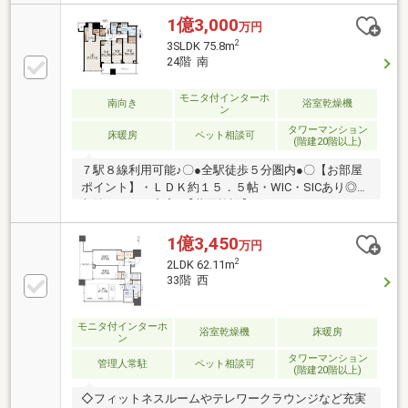
ジ ９階・パーティールーム ９階・コンシェルジュ
サービス ・各階ゴミステーション etc…
1億3,000
万円
2
3SLDK 75.8m
24階 南
モニタ付インターホ
南向き
浴室乾燥機
ン
タワーマンション
床暖房
ペット相談可
(階建20階以上)
７駅８線利用可能♪〇●全駅徒歩５分圏内●〇【お部屋
ポイント】・ＬＤＫ約１５．５帖・WIC・SICあり◎・
収納スペース充実♪【共用施設】・スカイラウンジ
３２階・テレワークラウンジ ９階・パーティールー
ム ９階・コンシェルジュサービス ・各階ゴミステ
1億3,450
万円
ーション etc…
2
2LDK 62.11m
33階 西
モニタ付インターホ
浴室乾燥機
床暖房
ン
タワーマンション
管理人常駐
ペット相談可
(階建20階以上)
◇フィットネスルームやテレワークラウンジなど充実