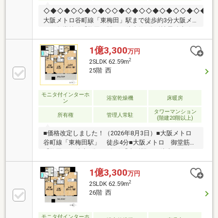
◇◆◇◆◇◇◆◇◆◇◇◆◇◆◇◇◆◇◆◇◇◆◇◆◇◇
大阪メトロ谷町線「東梅田」駅まで徒歩約3分大阪メ
トロ御堂筋線「梅田」駅まで徒歩約5分阪神電鉄本線
「大阪梅田」駅まで徒歩約6分●扇町小学校まで徒歩約
10分●天満中学校まで徒歩約8分■周辺施設セブンイレ
1億3,300
万円
ブン 大阪曽根崎2丁目店まで約50ｍ成城石井 Whityう
2
2SLDK 62.59m
めだ店まで約210ｍHEP NAVIOまで約410ｍ大阪市役所
25階 西
まで約950ｍ大阪太融寺前郵便局まで約310ｍ扇町公園
まで約850ｍ◎見学カレンダーから予約できます◎赤
い見学ボタンをクリック♪お電話でのお問い合わせも
モニタ付インターホ
浴室乾燥機
床暖房
ン
お待ちして おります！
タワーマンション
所有権
管理人常駐
(階建20階以上)
■価格改定しました！（2026年8月3日）■大阪メトロ
谷町線「東梅田駅」 徒歩4分■大阪メトロ 御堂筋線
「梅田」 徒歩7分■JR各線「大阪駅」 徒歩10分アク
セス！☆商業施設・ホテル・住居が一体となった複合
レジデンス！資産性の高い物件です☆☆オーナーチェ
1億3,300
万円
ンジ・同棟内に別販売物件あり☆
2
2SLDK 62.59m
26階 西
モニタ付インターホ