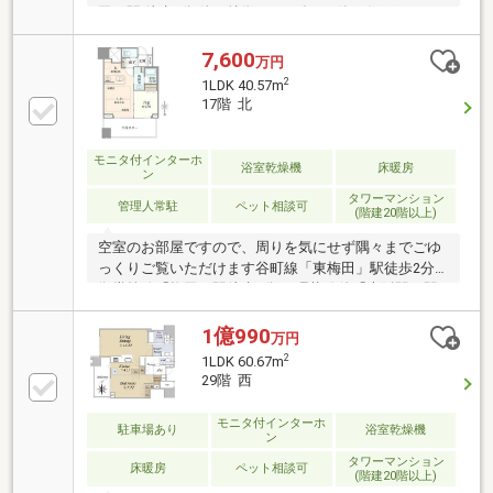
田」駅 徒歩3分 他▼特徴・2022年2月築・住戸がエレ
ベーターから近くスムーズに移動が可能・(株)大林組
施工タワーマンション・全居室がバルコニーに面した
7,600
万円
間取り・WIC等、全居室収納付・フィットネスルーム
2
1LDK 40.57m
等、共用施設多数(一部要利用料)・24時間有人管理・
17階 北
ペット飼育可(規約制限有)▼設備・床暖房(LD)・浴室
乾燥機※ 室内写真の家具・調度類は価格に含まれませ
ん。■ ご希望の住まい探しをお手伝いします━・・・
モニタ付インターホ
浴室乾燥機
床暖房
ン
物件の詳細・ご相談はお気軽にお問い合わせくださ
タワーマンション
い。
管理人常駐
ペット相談可
(階建20階以上)
空室のお部屋ですので、周りを気にせず隅々までごゆ
っくりご覧いただけます谷町線「東梅田」駅徒歩2分
御堂筋線「梅田」駅徒歩3分JR環状線他「大阪駅」駅
徒歩5分■1LDK / 17階 ■リビング横の洋室はスライドド
アで仕切られており、 用途に合わせて、大きな1ル
1億990
万円
ームのお部屋としても ご活用可能。 実需はもちろ
2
1LDK 60.67m
ん、セカンドハウス、投資用としても ご検討いただ
29階 西
けます。■各居室は正方形に近い間取りで柱もな
く、 家具配置がしやいお部屋■24時セキュリティ
モニタ付インターホ
駐車場あり
浴室乾燥機
ー・フロントサービス
ン
タワーマンション
床暖房
ペット相談可
(階建20階以上)