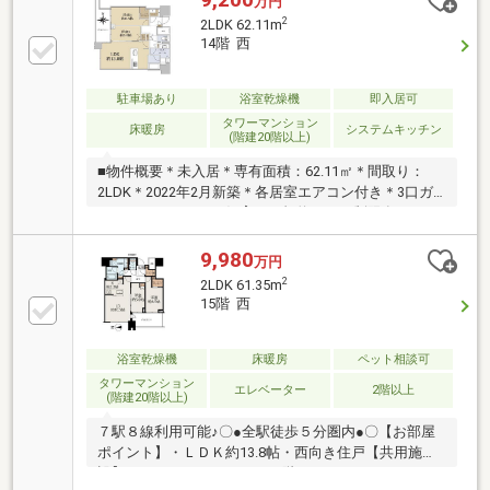
万円
2
2LDK 62.11m
14階 西
駐車場あり
浴室乾燥機
即入居可
タワーマンション
床暖房
システムキッチン
(階建20階以上)
■物件概要＊未入居＊専有面積：62.11㎡＊間取り：
2LDK＊2022年2月新築＊各居室エアコン付き＊3口ガ
スコンロ ＊ペット飼育可（規約による制限有り）＊
リビングに床暖房有り＊ホテルライクな内廊下設計～
豊富な設備仕様～制震構造／防音合わせガラス／二重
9,980
万円
サッシュ／二重床・二重天井Low・Eガラス／ミストサ
2
2LDK 61.35m
ウナ／大阪ガス温水床暖房生ゴミディスポーザー／ハ
15階 西
ンズフリーキー等～共用部分施設～（一部有料） 1
階：プレイロット、コーチエントランス 2階：エント
ランスホール、コンシェルジュサービス 3階：フィッ
浴室乾燥機
床暖房
ペット相談可
トネスルーム 9階：パーティルーム、テレワークラウ
タワーマンション
エレベーター
2階以上
(階建20階以上)
ンジ32階：スカイラウンジ
７駅８線利用可能♪〇●全駅徒歩５分圏内●〇【お部屋
ポイント】・ＬＤＫ約13.8帖・西向き住戸【共用施
設】・スカイラウンジ ３２階・テレワークラウン