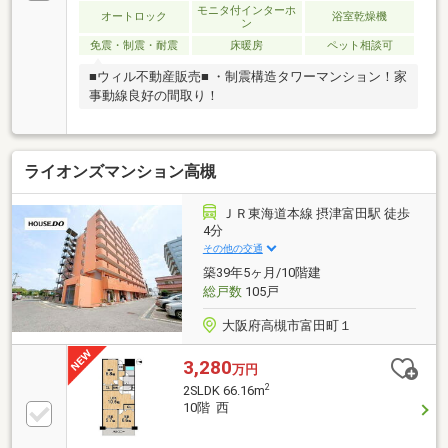
モニタ付インターホ
ム・テレワークラウンジ・スカイラウンジ・各階クリ
オートロック
浴室乾燥機
ン
ーンステーションあり
免震・制震・耐震
床暖房
ペット相談可
■ウィル不動産販売■ ・制震構造タワーマンション！家
事動線良好の間取り！
ライオンズマンション高槻
ＪＲ東海道本線 摂津富田駅 徒歩
4分
その他の交通
築39年5ヶ月/10階建
総戸数
105戸
大阪府高槻市富田町１
3,280
万円
2
2SLDK 66.16m
10階 西