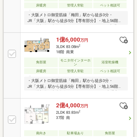
床暖房
管理人常駐
ペット相談可
・大阪メトロ御堂筋線「梅田」駅から徒歩3分・
JR「大阪」駅から徒歩5分【専有部分】・地上56階建
の25階部分・南向き住戸・3SLDK、75.70㎡・床暖
房・ディスポーザー・WIC有・浴室乾燥機・ペット飼
育可（規約による）【共用施設など】・コンシェルジ
1億6,000
万円
ュサービス・キッチンスタジオ・フィットネスルー
2
3LDK 83.08m
ム・パーティールーム・テレワークラウンジ・スカイ
18階 南東
ラウンジ・24時間ゴミ出し可
モニタ付インターホ
角部屋
浴室乾燥機
ン
床暖房
管理人常駐
ペット相談可
・大阪メトロ御堂筋線「梅田」駅から徒歩3分・
JR「大阪」駅から徒歩5分【専有部分】・地上56階建
の18階部分・南東角住戸・3LDK、83.08㎡・床暖房・
ディスポーザー・WIC有・浴室乾燥機・ペット飼育可
（規約による）【共用施設など】・コンシェルジュサ
2億4,000
万円
ービス・キッチンスタジオ・フィットネスルーム・パ
2
2LDK 83.83m
ーティールーム・テレワークラウンジ・スカイラウン
37階 南
ジ・24時間ゴミ出し可
南向き
駐車場あり
角部屋