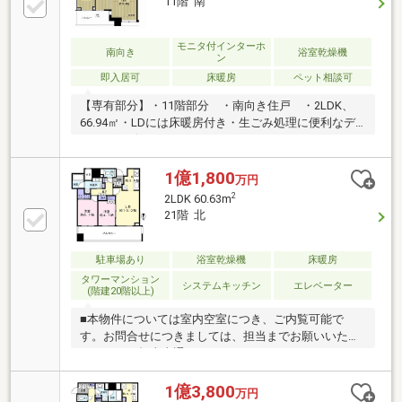
11階 南
各階クリーンステーションあり
モニタ付インターホ
南向き
浴室乾燥機
ン
即入居可
床暖房
ペット相談可
【専有部分】・11階部分 ・南向き住戸 ・2LDK、
66.94㎡・LDには床暖房付き・生ごみ処理に便利なデ
ィスポーザー・ウォークインインクロゼット・1418サ
イズバスルーム、浴室換気乾燥機・ペット飼育可（規
約による）【共用施設】（一部有料）・コンシェルジ
1億1,800
万円
ュサービス・フィットネスルーム・パーティールー
2
2LDK 60.63m
ム・テレワークラウンジ・スカイラウンジ・各階クリ
21階 北
ーンステーションあり
駐車場あり
浴室乾燥機
床暖房
タワーマンション
システムキッチン
エレベーター
(階建20階以上)
■本物件については室内空室につき、ご内覧可能で
す。お問合せにつきましては、担当までお願いいたし
ます。 ・担当直通：０９０－４０３９－５２２５
【交通】■大阪メトロ谷町線「東梅田」駅 徒歩2分■
大阪メトロ御堂筋線「梅田」駅 徒歩3分■ＪＲ大阪環
1億3,800
万円