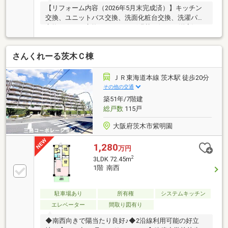
【リフォーム内容（2026年5月末完成済）】キッチン
交換、ユニットバス交換、洗面化粧台交換、洗濯パン
交換、トイレ交換フローリング張替え(LDK・洋室)、
ストーンタイル張替え(玄関・洗面・トイレ)、クロス
張替え(全室)建具交換(全部)、照明器具設置、網戸張替
さんくれーる茨木Ｃ棟
え、ハウスクリーニング、給湯器交換、他【その
他】・バルコニー面積調査中・水道基本料：使用の有
無に関わらず2ヶ月に1回2970円請求有り・バイク置
ＪＲ東海道本線 茨木駅 徒歩20分
場：空有（月額300円 ※毎年1・7月に6ヶ月分を徴収。
その他の交通
要ステッカー無償）・駐輪場：空有（月額100円 ※毎年
築51年/7階建
1・7月に6ヶ月分を徴収。要ステッカー無償）※上記
総戸数
115戸
2026年5月現在の情報に基づく
大阪府茨木市紫明園
1,280
万円
2
3LDK 72.45m
1階 南西
駐車場あり
所有権
システムキッチン
エレベーター
間取り図有り
◆南西向きで陽当たり良好♪◆2沿線利用可能の好立