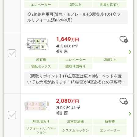
エレベーター
2階以上
間取り図有り
◇2路線利用可(阪急・モノレール)◇駅徒歩10分◇フ
ルリフォーム済(R2年9月)
1,649
万円
2
4DK 63.61m
4階 東
所有権
エレベーター
2階以上
宅配ボックス
間取り図有り
【間取りポイント】(1)主寝室は広々8帖！ベッドを置
いても余裕があります！(2)居室が4室あるため来客時
も安心。和室はお子様のプレイスペースにも！(3)お洗
濯はもちろん寝具もラクラクほせちゃうバルコニー！
【アクセス】阪急「南茨木」駅：歩13分JR「茨木」
2,080
万円
駅：歩15分大阪モノレール「南茨木」駅：歩13分【周
2
2LDK 59.41m
辺環境】■サンディ…歩12分■セブンイレブン…歩5分■
3階 西
キリン堂…歩3分■郵便局…歩10分━━━━━━━━━
駐車場あり
浴室乾燥機
所有権
＼簡単ネット予約／【見学予約する】より、見学希望
のお問い合わせをください。━━━━━━━━━
リフォームリノベー
システムキッチン
エレベーター
ション