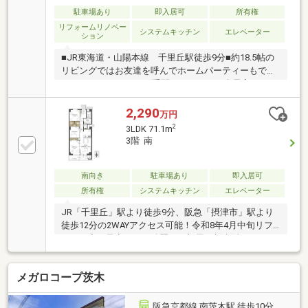
Market satake千里丘駅前店 約550ｍ・阪急オアシ
駐車場あり
即入居可
所有権
ス千里丘店 約630ｍ・摂津香露園郵便局 約710ｍ
リフォームリノベー
システムキッチン
エレベーター
ション
■JR東海道・山陽本線 千里丘駅徒歩9分■約18.5帖の
リビングではお友達を呼んでホームパーティーもでき
ます♪■メンテナンスの手間がかからない全居室フロー
リング物件♪■便利な全居室収納スペース付き♪■便利と
おしゃれが両立！システムキッチン搭載♪■ご家族を近
2,290
万円
くに感じられる対面キッチン♪■シャンプーや手洗い洗
2
3LDK 71.1m
濯などをスムーズに行うことができるシャワー付き洗
3階 南
面化粧台♪■冬場でもひやっとしない温水洗浄便座採用
♪■平面駐車場なので車の出し入れがしやすい♪■エレベ
ーターがある為荷物の多い日も助かる♪■リフォーム済
南向き
駐車場あり
即入居可
み物件♪■即入居可！【周辺】◇ローソンストア100摂
所有権
システムキッチン
エレベーター
津昭和園店：徒歩約5分
JR「千里丘」駅より徒歩9分、阪急「摂津市」駅より
徒歩12分の2WAYアクセス可能！令和8年4月中旬リフ
ォーム完了予定のため綺麗なお部屋で新生活をスター
トできますよ♪お気軽にお問い合わせください！
メガロコープ茨木
阪急京都線 南茨木駅 徒歩10分