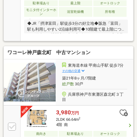
駐車場あり
最上階
オートロック
モニタ付インターホ
浴室乾燥機
所有権
ン
◆JR「摂津富田」駅徒歩3分の好立地◆阪急「富田」
駅も利用しやすい2沿線利用可◆10階建て最上階につ
き、陽当り・眺望良好◆令和8年2月リフォーム完成予
定のきれいなお部屋
ワコーレ神戸森北町 中古マンション
東海道本線 甲南山手駅 徒歩7分
その他の交通
築21年8ヶ月/7階建
総戸数
30戸
兵庫県神戸市東灘区森北町３丁
目
3,980
万円
2
2LDK 66.64m
4階 南
南向き
駐車場あり
オートロック