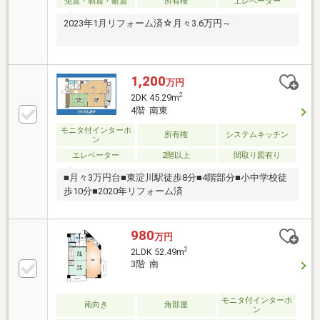
免震・制震・耐震
所有権
エレベーター
2023年1月リフォーム済☆月々3.6万円～
1,200
万円
2
2DK 45.29m
4階 南東
モニタ付インターホ
所有権
システムキッチン
ン
エレベーター
2階以上
間取り図有り
■月々3万円台■東淀川駅徒歩8分■4階部分■小中学校徒
歩10分■2020年リフォーム済
980
万円
2
2LDK 52.49m
3階 南
モニタ付インターホ
南向き
角部屋
ン