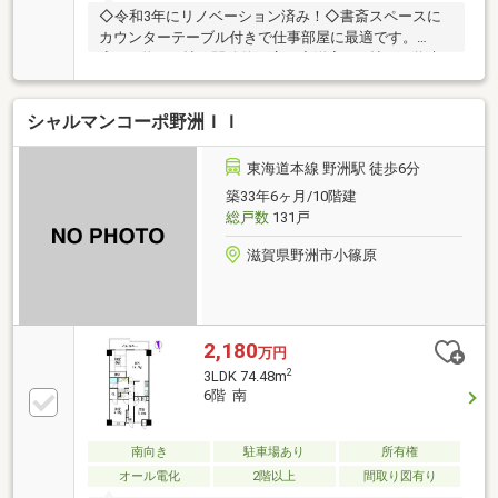
◇令和3年にリノベーション済み！◇書斎スペースに
カウンターテーブル付きで仕事部屋に最適です。
◇LDK約18.8帖で開放的な広さ◇洋室10.6帖は、将来
的に2部屋に分割可能！【周辺環境】■業務スーパー野
洲店・・・・・・・・約900ｍ■ドラッグユタカ野洲
シャルマンコーポ野洲ＩＩ
店・・・・・・・約300ｍ■ファミリーマート野洲冨波
店・・・・約450ｍ■キリン堂野洲
店・・・・・・・・・・約700ｍ■北野幼稚
東海道本線 野洲駅 徒歩6分
園・・・・・・・・・・・・約950ｍ
築33年6ヶ月/10階建
総戸数
131戸
滋賀県野洲市小篠原
2,180
万円
2
3LDK 74.48m
6階 南
南向き
駐車場あり
所有権
オール電化
2階以上
間取り図有り