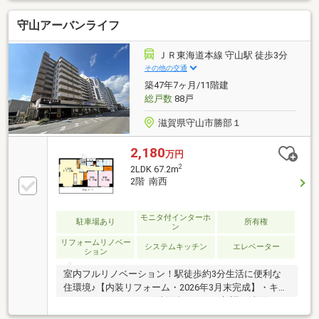
に自販機■ＩＨコンロに変更■床暖房■追炊き機能■浴室
守山アーバンライフ
乾燥機■温水洗浄便座■ＴＶモニターホン■ワイド廊下■
シューズＢｏｘ■バルコニー散水栓
ＪＲ東海道本線 守山駅 徒歩3分
その他の交通
築47年7ヶ月/11階建
総戸数
88戸
滋賀県守山市勝部１
2,180
万円
2
2LDK 67.2m
2階 南西
モニタ付インターホ
駐車場あり
所有権
ン
リフォームリノベー
システムキッチン
エレベーター
ション
室内フルリノベーション！駅徒歩約3分生活に便利な
住環境♪【内装リフォーム・2026年3月末完成】・キッ
チン、ユニットバス、洗面台、トイレ新調・洗面トイ
レCF張替・リビング・キッチン、廊下、洋室床貼替・