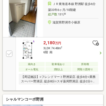
ＪＲ東海道本線 野洲駅 徒歩6分
築33年6ヶ月/10階建
総戸数
131戸
滋賀県野洲市小篠原
2,180
万円
2
3LDK 74.48m
6階 南
南向き
駐車場あり
所有権
オール電化
2階以上
間取り図有り
【周辺施設】○フレンドマート野洲栄店‥徒歩6分○業務
スーパー野洲店‥徒歩8分○スギ薬局野洲店‥徒歩2分○ク
スリのアオキ野洲店‥徒歩6分○セブンイレブン野洲市
役所前店‥徒歩2分○ファミリーマート野洲冨波店‥徒歩
11分●野洲小学校‥徒歩9分●野洲中学校‥徒歩17分はじ
シャルマンコーポ野洲
めての家探しの方、一度は探したけど決まらなかっ
た…という方も、まずは当社“グローバル不動産販売”に