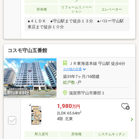
ン
リフォームリノベー
所有権
エレベーター
ション
●４ＬＤＫ ●守山駅まで徒歩１３分 ●バロー守山駅
東店まで徒歩１０分
コスモ守山五番館
ＪＲ東海道本線 守山駅 徒歩6分
その他の交通
築35年7ヶ月/16階建
総戸数
-戸
滋賀県守山市勝部１
1,980
万円
2
2LDK 65.64m
4階 北東
即入居可
所有権
システムキッチン