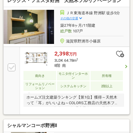
レックス・フェスタ野洲 天然木フルリノベーション
ＪＲ東海道本線 野洲駅 徒歩5分
その他の交通
築27年8ヶ月/11階建
総戸数
107戸
滋賀県野洲市小篠原
2,398
万円
2
3LDK 64.78m
8階 南
モニタ付インターホ
南向き
所有権
ン
リフォームリノベー
システムキッチン
2階以上
ション
ホームズ注文建築ランキング【第1位】獲得～天然木
って「耳」がいいよね～COLORS工務店の天然木フル
リノベーション物件です♪毎週末予約不要の見学会も
開催しています、木の香りと肌触りをぜひ現地見学で
体感してください♪
シャルマンコーポ野洲Ⅱ