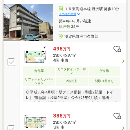
◇フレンドタウン守山まで約390ｍ◇ファミリーマー
ト 守山梅田町店まで約20ｍ【アクセス】◇東海道本線
ＪＲ東海道本線 野洲駅 徒歩10分
守山駅まで徒歩6分◇東海道本線野洲駅まで徒歩40分
その他の交通
◇東海道本線栗東駅まで徒歩37分お気軽にお問い合わ
築48年8ヶ月/5階建
せください！！
総戸数
35戸
滋賀県野洲市久野部
498
万円
2
2SDK 45.87m
4階 南西
モニタ付インターホ
角部屋
所有権
ン
リフォームリノベー
2階以上
間取り図有り
ション
◇平成30年4月頃：壁クロス張替（和室2部屋・トイ
レ）/畳新調（和室2部屋）◇令和3年9月頃：浴槽・ト
イレ入替/給湯器交換◇フレンドマート野洲栄店まで約
２４０ｍと買い物に便利な立地です◇角部屋◇お気軽
にお問い合わせください※駐車場の空き状況は都度確
388
万円
認が必要です※売主の契約不適合責任免責※上下水道：
2
2SDK 45.87m
使用量0でも基本料金の支払い要（1892円/2か月分）
5階 南