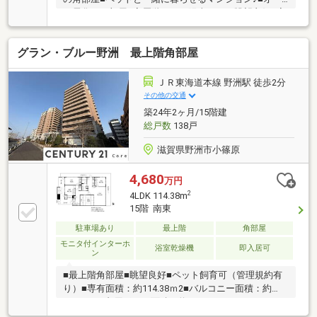
ル電化のお部屋■高層階につき陽当たり、眺望良好■家
族の集まるLDKはゆったり21帖超え■開放感のある3面
バルコニー■周辺環境の整った生活至便地■南西向きバ
グラン・ブルー野洲 最上階角部屋
ルコニーにつき陽当たり良好
ＪＲ東海道本線 野洲駅 徒歩2分
その他の交通
築24年2ヶ月/15階建
総戸数
138戸
滋賀県野洲市小篠原
4,680
万円
2
4LDK 114.38m
15階 南東
駐車場あり
最上階
角部屋
モニタ付インターホ
浴室乾燥機
即入居可
ン
■最上階角部屋■眺望良好■ペット飼育可（管理規約有
り）■専有面積：約114.38ｍ2■バルコニー面積：約
41.87ｍ2■占用ポーチ面積：約19.42ｍ2■トランクルー
ム面積：約2.24ｍ2■オートロック■エレベーター■棟内