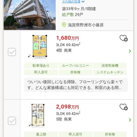
その他の交通
築33年9ヶ月/5階建
総戸数
29戸
滋賀県野洲市小篠原
1,680
万円
2
3LDK 69.42m
4階 南東
駐車場あり
ルーフバルコニー
浴室乾燥機
即入居可
所有権
システムキッチン
ついつい後回しになる掃除。フローリングなら楽々で
す。どんな家族構成にも対応できる、和室のある間取
りです。湿気を残さずしっかりと衣類を乾燥させられ
るので生乾き臭も軽減される、浴室乾燥機付きの物件
です。3LDKの物件で快適な日々を過ごしましょう。お
2,098
万円
気に入りの中古マンションで満足度の高い生活をしま
2
3LDK 69.42m
しょう。価格は1680万円です。新しいお住まいにいか
5階 南東
がでしょうか。南東向きの物件をお探しの方、コチラ
よりご覧ください。
最上階
即入居可
所有権