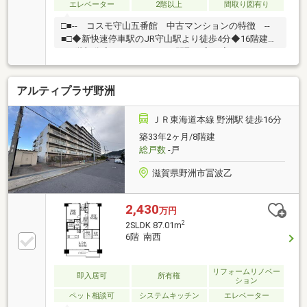
エレベーター
2階以上
間取り図有り
□■-- コスモ守山五番館 中古マンションの特徴 --
■□◆新快速停車駅のJR守山駅より徒歩4分◆16階建て
の4階部分◆3DKから2LDKに間取り変更◆セキュリテ
ィー面も安心のオートロック◆徒歩圏内に商業施設が
充実！◆複合型商業施設「フレンドタウン守山」が目
アルティプラザ野洲
の前♪◆市立守山小学校まで徒歩約3分～周辺環境～◎
守山市立守山保育園 徒歩3分（約220ｍ）◎認定
こども園守山幼稚園 徒歩4分（約280ｍ）◎守山市立
ＪＲ東海道本線 野洲駅 徒歩16分
守山小学校 徒歩3分（約240ｍ）◎守山市立守山
築33年2ヶ月/8階建
南中学校 徒歩22分（約1760ｍ）◎フレンドタウン
総戸数
-戸
守山 徒歩1分（約50ｍ）◎西友守山
店 徒歩3分（約200ｍ）
滋賀県野洲市冨波乙
2,430
万円
2
2SLDK 87.01m
6階 南西
リフォームリノベー
即入居可
所有権
ション
ペット相談可
システムキッチン
エレベーター