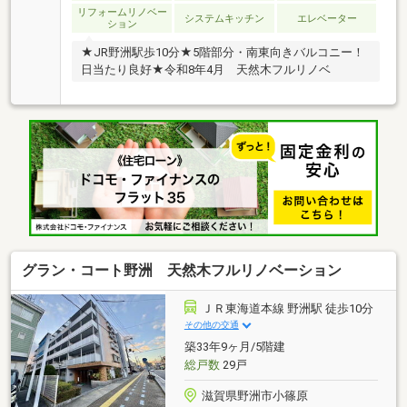
リフォームリノベー
システムキッチン
エレベーター
ション
★JR野洲駅歩10分★5階部分・南東向きバルコニー！
日当たり良好★令和8年4月 天然木フルリノベ
グラン・コート野洲 天然木フルリノベーション
ＪＲ東海道本線 野洲駅 徒歩10分
その他の交通
築33年9ヶ月/5階建
総戸数
29戸
滋賀県野洲市小篠原