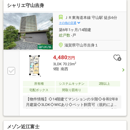
シャリエ守山吉身
い、最上階という贅沢。日々の喧騒を忘れさせる上質
なレジデンス」■高さを気にせず車種を選べる平面駐
車場「機械式の煩わしさとは無縁。荷物の出し入れや
ＪＲ東海道本線 守山駅 徒歩6分
雨の日の乗り降りも快適な平面駐車場」■守山駅徒歩
その他の交通
10分！新快速停車「守山」駅徒歩10分！京都・大阪へ
築6年1ヶ月/14階建
快適アクセス
総戸数
-戸
滋賀県守山市吉身１
4,480
万円
2
3LDK 70.23m
9階 南西
所有権
システムキッチン
2階以上
宅配ボックス
間取り図有り
【物件情報】◇14階建てマンションの９階◇令和2年8
月建築◇3LDK◇WICあり◇ペット飼育可（規約による
制限有り）◇引渡し猶予有り◇近江富士眺望有り【周
辺情報】◇守山市立吉身小学校まで約500ｍ◇守山市
立守山中学校まで約1250ｍ◇キリン堂守山梅田店まで
メゾン近江富士
約60ｍ◇西友まで約450ｍ◇守山市役所まで約400ｍ