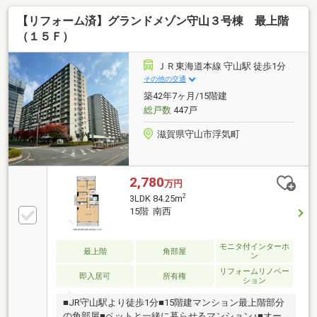
調、全室クロス張替え、カーペット交換、CF張替え、
【リフォーム済】グランドメゾン守山３号棟 最上階
畳表替え、ハウスクリーニングを実施。南西・北東の
2面バルコニーから13階の開放的な眺望を楽しめま
（１５Ｆ）
す。バロー約280m、コンビニ約110m、銀行約10m、
郵便局約300m、キリン堂約500mと生活施設が徒歩圏
ＪＲ東海道本線 守山駅 徒歩1分
内。空家・即時引渡し可。守山駅東口再整備基本計画
その他の交通
策定済みで、今後の駅前利便性向上にも期待できま
築42年7ヶ月/15階建
す。※計画内容は変更の可能性があります。
総戸数
447戸
滋賀県守山市浮気町
2,780
万円
2
3LDK 84.25m
15階 南西
モニタ付インターホ
最上階
角部屋
ン
リフォームリノベー
即入居可
所有権
ション
■JR守山駅より徒歩1分■15階建マンション最上階部分
の角部屋■ペットと一緒に暮らせるマンション♪■オー