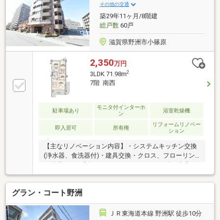
な家族と暮らせます。ご案内承っております♪詳細は
その他の交通
お気軽にお問い合わせ下さいませ！地元密着、地元な
築29年11ヶ月/8階建
らではの最新情報を取り揃えております！知識豊富な
総戸数
60戸
スタッフがお客様のご希望に沿うご提案をさせて頂き
ます
滋賀県野洲市小篠原
2,350
万円
2
3LDK 71.98m
7階 南西
モニタ付インターホ
駐車場あり
浴室乾燥機
ン
リフォームリノベー
即入居可
所有権
ション
【主なリノベーション内容】・システムキッチン交換
(浄水器、食洗器付)・建具交換・クロス、フローリン
グ貼替・網戸交換・ハウスクリーニング 他～空室に
つき即日のご案内も可能！～住宅ローンやリフォーム
のご相談も承ります！
グラン・コート野洲
ＪＲ東海道本線 野洲駅 徒歩10分