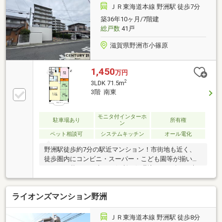
ご相談下さい。予算のご相談はもちろん、不動産購入
ＪＲ東海道本線 野洲駅 徒歩7分
にまつわる全てを当社におまかせください。丁寧でわ
築36年10ヶ月/7階建
かりやすい説明で安心の不動産購入をお約束いたしま
総戸数
41戸
す。
滋賀県野洲市小篠原
1,450
万円
2
3LDK 71.5m
3階 南東
モニタ付インターホ
駐車場あり
所有権
ン
ペット相談可
システムキッチン
オール電化
野洲駅徒歩約7分の駅近マンション！市街地も近く、
徒歩圏内にコンビニ・スーパー・こども園等が揃いま
す日々の暮らしを支える便利な住環境。2025年8月末
に大規模修繕工事実施済みで、今後も安心してお住ま
いいただけます。トイレや壁紙などリフォーム履歴が
ライオンズマンション野洲
あり、オール電化の快適仕様。南面ワイドバルコニー
で日当たり・通風ともに良好です。システムキッチ
ン、独立洗面台など設備も充実。ペット飼育可で大切
ＪＲ東海道本線 野洲駅 徒歩8分