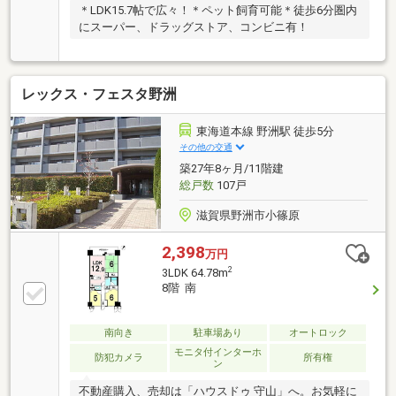
＊LDK15.7帖で広々！＊ペット飼育可能＊徒歩6分圏内
にスーパー、ドラッグストア、コンビニ有！
レックス・フェスタ野洲
東海道本線 野洲駅 徒歩5分
その他の交通
築27年8ヶ月/11階建
総戸数
107戸
滋賀県野洲市小篠原
2,398
万円
2
3LDK 64.78m
8階 南
南向き
駐車場あり
オートロック
モニタ付インターホ
防犯カメラ
所有権
ン
不動産購入、売却は「ハウスドゥ 守山」へ。お気軽に