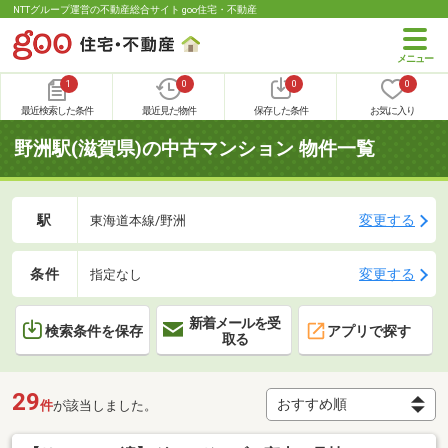
NTTグループ運営の不動産総合サイト goo住宅・不動産
1
0
0
0
最近検索した条件
最近見た物件
保存した条件
お気に入り
野洲駅(滋賀県)の中古マンション 物件一覧
駅
変更する
東海道本線/野洲
条件
変更する
指定なし
新着メールを受
検索条件を保存
アプリで探す
取る
29
件
が該当しました。