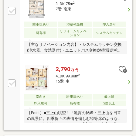
2
3LDK 75m
7階 南東
駐車場あり
浴室乾燥機
即入居可
リフォームリノベー
所有権
システムキッチン
ション
【主なリノベーション内容】・システムキッチン交換
(浄水器、食洗器付)・ユニットバス交換(浴室暖房乾燥
機付) ・トイレ交換(温水洗浄便座付)・洗面化粧台交
換(シャワーノズル付) ・建具交換・クロス、フロー
リング貼替 ・電気各種工事・ハウスクリーニング
2,790
万円
他～空室につき即日のご案内も可能！～住宅ローンや
2
4LDK 99.88m
リフォームのご相談も承ります！
15階 南
南向き
駐車場あり
最上階
即入居可
所有権
2階以上
【Point】■三上山眺望！「滋賀の銘峰・三上山を日常
の風景に。四季折々の表情を愉しむ特等席のような住
まい」■中庭付のマンション！「窓辺から中庭の緑を
愉しむ心地よさ。自然の潤いを身近に感じる、癒やし
の住空間」■最上階部分です。「誰にも邪魔されな