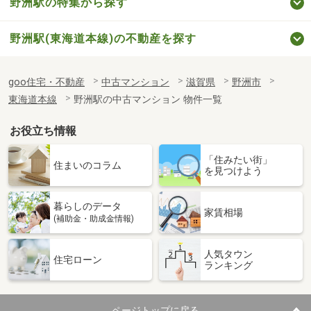
野洲駅の特集から探す
野洲駅(東海道本線)の不動産を探す
goo住宅・不動産
中古マンション
滋賀県
野洲市
東海道本線
野洲駅の中古マンション 物件一覧
お役立ち情報
「住みたい街」
住まいのコラム
を見つけよう
暮らしのデータ
家賃相場
(補助金・助成金情報)
人気タウン
住宅ローン
ランキング
ページトップに戻る