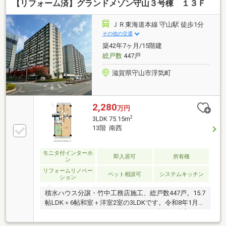
【リフォーム済】グランドメゾン守山３号棟 １３Ｆ
ＪＲ東海道本線 守山駅 徒歩1分
その他の交通
築42年7ヶ月/15階建
総戸数
447戸
滋賀県守山市浮気町
2,280
万円
2
3LDK 75.15m
13階 南西
モニタ付インターホ
即入居可
所有権
ン
リフォームリノベー
ペット相談可
システムキッチン
ション
積水ハウス分譲・竹中工務店施工、総戸数447戸。15.7
帖LDK＋6帖和室＋洋室2室の3LDKです。令和8年1月、
ガスコンロ・レンジフード・キッチン水栓、浴室シャ
ワー・水栓交換、トイレ・モニター付インターホン新