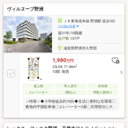
クロス、壁、天井全面貼替ご案内承っております♪詳
ヴィルヌーブ野洲
細はお気軽にお問い合わせ下さいませ！■不動産のご
売却やご購入はセンチュリー21Realまで◆◆地元密
着、地元ならではの最新情報を取り揃えております！
ＪＲ東海道本線 野洲駅 徒歩5分
すべてはお客様のためにをモットーに、知識豊富なス
その他の交通
タッフがお客様のご希望に沿う物件をご提案をさせて
築31年/10階建
頂きます。どんな事でもお気軽にご相談下さいませ
総戸数
157戸
◆◆
滋賀県野洲市久野部
1,980
万円
2
2SLDK 71.46m
10階 南西
最上階
即入居可
所有権
エレベーター
2階以上
間取り図有り
＜特徴＞◆小学校徒歩約10分◆生活に便利な住環境〇
敷地内平面駐車場〇エレベーター2基〇共用部分にチ
ルドレンルームあり