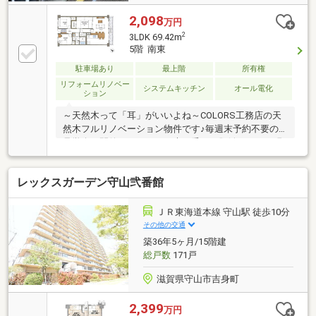
2,098
万円
2
3LDK 69.42m
5階 南東
駐車場あり
最上階
所有権
リフォームリノベー
システムキッチン
オール電化
ション
～天然木って「耳」がいいよね～COLORS工務店の天
然木フルリノベーション物件です♪毎週末予約不要の
見学会も開催しています、木の香りと肌触りをぜひ現
地見学で体感してください♪
レックスガーデン守山弐番館
ＪＲ東海道本線 守山駅 徒歩10分
その他の交通
築36年5ヶ月/15階建
総戸数
171戸
滋賀県守山市吉身町
2,399
万円