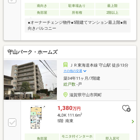
南向き
駐車場あり
最上階
角部屋
所有権
2階以上
●オーナーチェンジ物件●5階建てマンション最上階●南
向きバルコニー
守山パーク・ホームズ
ＪＲ東海道本線 守山駅 徒歩13分
その他の交通
築34年11ヶ月/7階建
総戸数
-戸
滋賀県守山市岡町
1,380
万円
2
4LDK 111.6m
5階 南東
モニタ付インターホ
角部屋
即入居可