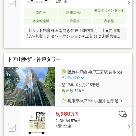
2階 南
モニタ付インターホ
南向き
駐車場あり
ン
浴室乾燥機
床暖房
所有権
【ペット飼育可＆南向き住戸！即内覧可！】■共用施
設が充実したタワーマンション■LD部分に床暖房完備
で冬でも暖か■ディスポーザー付きキッチンなど設備
充実■3沿線利用可能！通勤・通学に便利
トア山手ザ・神戸タワー
阪急神戸線 神戸三宮駅 徒歩5分
その他の交通
築17年10ヶ月/35階建
総戸数
316戸
兵庫県神戸市中央区中山手通３
5,980
万円
2
2LDK 64.57m
4階 北東