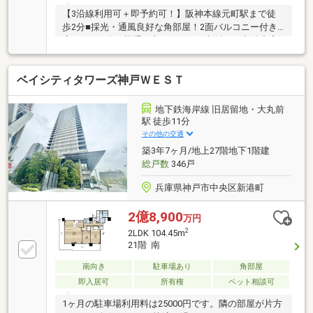
【3沿線利用可＋即予約可！】阪神本線元町駅まで徒
歩2分■採光・通風良好な角部屋！2面バルコニー付き■
広々WICや使い勝手の良いリビング収納など収納充実■
ペット飼育可能！
ベイシティタワーズ神戸ＷＥＳＴ
地下鉄海岸線 旧居留地・大丸前
駅 徒歩11分
その他の交通
築3年7ヶ月/地上27階地下1階建
総戸数
346戸
兵庫県神戸市中央区新港町
2億8,900
万円
2
2LDK 104.45m
21階 南
南向き
駐車場あり
角部屋
即入居可
所有権
ペット相談可
1ヶ月の駐車場利用料は25000円です。隣の部屋が片方