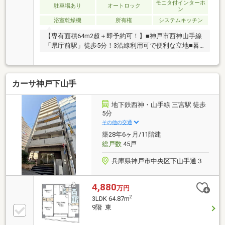
モニタ付インターホ
駐車場あり
オートロック
ン
浴室乾燥機
所有権
システムキッチン
【専有面積64m2超＋即予約可！】■神戸市西神山手線
「県庁前駅」徒歩5分！3沿線利用可で便利な立地■暮
らしやすいシステムキッチンやオートロック完備■フ
ルリフォーム歴有！
カーサ神戸下山手
地下鉄西神・山手線 三宮駅 徒歩
5分
その他の交通
築28年6ヶ月/11階建
総戸数
45戸
兵庫県神戸市中央区下山手通３
4,880
万円
2
3LDK 64.87m
9階 東