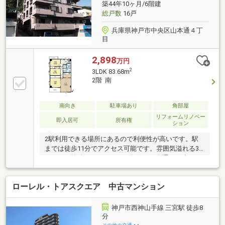
築44年10ヶ月/6階建
総戸数
16戸
兵庫県神戸市中央区山本通４丁
目
2,898
万円
2
3LDK 83.68m
2階 南
南向き
駐車場あり
角部屋
リフォームリノベー
即入居可
所有権
ション
2駅利用できる場所にあるので利便性が高いです。駅
までは徒歩11分でアクセス可能です。雰囲気溢れる3
ＬＤＫの物件はこちらです。角住戸は人通りが少ない
のでプライバシーが保たれます。不動産購入は人生で
一度あ
ローレル・トアスクエア 中古マンション
神戸市西神山手線 三宮駅 徒歩8
分