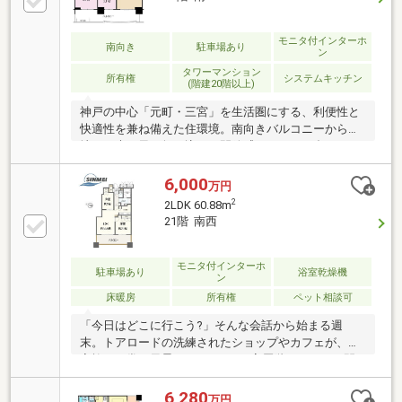
ンクローゼットや2箇所のウォークインクローゼット
など、収納豊富。■床暖房(LD)やディスポーザー、浴
室乾燥機や2ボウルタイプの洗面台など、充実の設
モニタ付インターホ
南向き
駐車場あり
ン
備・仕様。■地上35階建・総戸数316戸の大規模レジデ
タワーマンション
ンス。充実の共用設備も魅力。
所有権
システムキッチン
(階建20階以上)
神戸の中心「元町・三宮」を生活圏にする、利便性と
快適性を兼ね備えた住環境。南向きバルコニーから心
地よい光と風が舞い込む、開放感あふれる一邸です。
【おすすめポイント】■神戸港、神戸の街が一望でき
ます！■専有面積はゆとりの85.58平米、南面に三部屋
6,000
万円
面するワイドスパン■充実の共用部（コンシェルジ
2
2LDK 60.88m
ュ、タワーラウンジ、ゲストルーム、屋上庭園等）■4
21階 南西
沿線アクセス！JR・地下鉄・阪急・阪神が徒歩圏の好
立地■陽当り・通風良好な南向き！■LDKは広々15帖以
上！■地上35階建・総戸数316戸の大規模レジデンス
モニタ付インターホ
駐車場あり
浴室乾燥機
ン
床暖房
所有権
ペット相談可
「今日はどこに行こう?」そんな会話から始まる週
末。トアロードの洗練されたショップやカフェが、ご
家族の日常の風景になります。■高層階ならではの開
放感南西向きの窓から差し込む光と、神戸の街並み。
■憧れの「神戸山手ライフ」が、ここから始まりま
6,280
万円