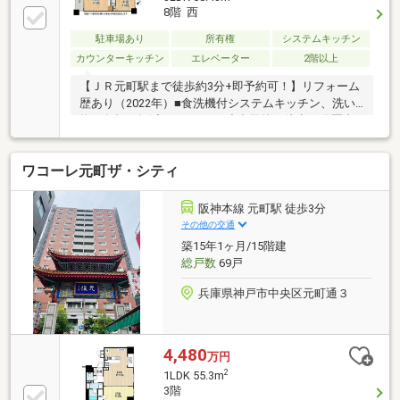
8階 西
駐車場あり
所有権
システムキッチン
カウンターキッチン
エレベーター
2階以上
【ＪＲ元町駅まで徒歩約3分+即予約可！】リフォーム
歴あり（2022年）■食洗機付システムキッチン、洗い
物の負担を軽減できますね■小中学校が徒歩10分圏内
にありお子様の登下校にも安心の距離
ワコーレ元町ザ・シティ
阪神本線 元町駅 徒歩3分
その他の交通
築15年1ヶ月/15階建
総戸数
69戸
兵庫県神戸市中央区元町通３
4,480
万円
2
1LDK 55.3m
3階