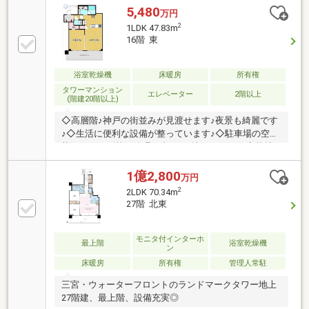
燥機付き■トイレは手洗いカウンター付■全居室バルコ
5,480
万円
ニーに面しております■全窓Low-Eガラス・2重サッシ
2
1LDK 47.83m
■エコキュート■充実の共用施設・各階クリーンステー
16階 東
ション、24時間ゴミ出し可能。・スカイラウンジ（20
階）・ゲストルーム（20階）・テレワークラウンジ・
フィットネスルーム・宅配ボックス■水族館アトアま
浴室乾燥機
床暖房
所有権
で徒歩60ｍ、メリケンパークまで約1.3km
タワーマンション
エレベーター
2階以上
(階建20階以上)
◇高層階♪神戸の街並みが見渡せます♪夜景も綺麗です
♪◇生活に便利な設備が整っています♪◇駐車場の空き
状況・サイズ等は管理組合へご確認ください♪◇弊社
は水曜日も営業しております♪◇いつでもお気軽にお
問い合わせください♪◇◆神戸不動産リアルティ◆◇
1億2,800
万円
私たちは神戸・西宮・明石エリア密着の不動産売買専
2
2LDK 70.34m
門会社です。ラジオ・TV CM「サンテレビボックス
27階 北東
席」にてテレビCM、「kissFM kobe」にてラジオCM
を放送中！物件の売却相談も承ります！圧倒的な広告
量でより早く高く売ります！
モニタ付インターホ
最上階
浴室乾燥機
ン
床暖房
所有権
管理人常駐
三宮・ウォーターフロントのランドマークタワー地上
27階建、最上階、設備充実◎