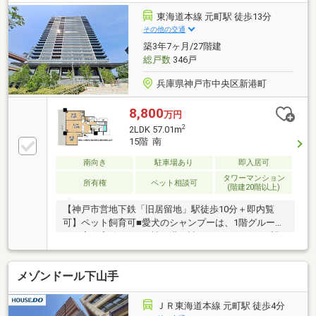
東海道本線 元町駅 徒歩13分
その他の交通
築3年7ヶ月/27階建
総戸数
346戸
兵庫県神戸市中央区新港町
8,800
万円
2
2LDK 57.01m
15階 南
南向き
駐車場あり
即入居可
タワーマンション
所有権
ペット相談可
(階建20階以上)
【神戸市営地下鉄「旧居留地」駅徒歩10分＋即内覧
可】ペット飼育可■愛犬のシャンプーは、1階グルーミ
ング室で完結します■神戸港、神戸ポートタワーが望
めます■プライバシーに考慮した内廊下設計です
メゾンドール下山手
ＪＲ東海道本線 元町駅 徒歩4分