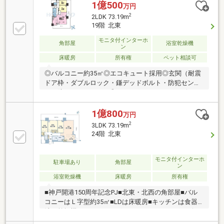
シャワー水栓）◎浴室（保温浴槽・低床型浴槽・フル
1億500
万円
オートバス・電気式浴室暖房乾燥機）◎ペット飼育可
2
2LDK 73.19m
◎ダブルオートロック◎コンシェルジュサービス◎グ
19階 北東
ルーミング室・フィットネスルーム・テレワークラウ
ンジ・ゲストルーム・スカイラウンジ・パーティール
モニタ付インターホ
角部屋
浴室乾燥機
ン
ームなど共有施設充実◎各フロアにゴミステーション
床暖房
所有権
ペット相談可
◎タワーパーキング。来客用駐車場・カーシェア用・
身障者用駐車場兼電気自動車充電スペース1台有り
◎バルコニー約35㎡◎エコキュート採用◎玄関（耐震
ドア枠・ダブルロック・鎌デッドボルト・防犯センサ
ー・防犯サムターン）◎キッチン（ディスポーザー・
IHクッキングヒーター・食洗機・シングルレバーシャ
ワー水栓）◎浴室（保温浴槽・低床型浴槽・フルオー
1億800
万円
トバス・電気式浴室暖房乾燥機）◎ペット飼育可◎ダ
2
3LDK 73.19m
ブルオートロック◎コンシェルジュサービス◎グルー
24階 北東
ミング室・フィットネスルーム・テレワークラウン
ジ・ゲストルーム・スカイラウンジ・パーティールー
ムなど共有施設充実◎各フロアにゴミステーション◎
モニタ付インターホ
駐車場あり
角部屋
ン
タワーパーキング。来客用駐車場・カーシェア用・身
浴室乾燥機
床暖房
所有権
障者用駐車場兼電気自動車充電スペース1台有り
■神戸開港150周年記念PJ■北東・北西の角部屋■バル
コニーはＬ字型約35㎡■LDは床暖房■キッチンは食器
洗い乾燥機。IHクッキングヒーター。ディスポーザ
ー。窓があり換気良好■浴室は保温浴槽。浴室暖房乾