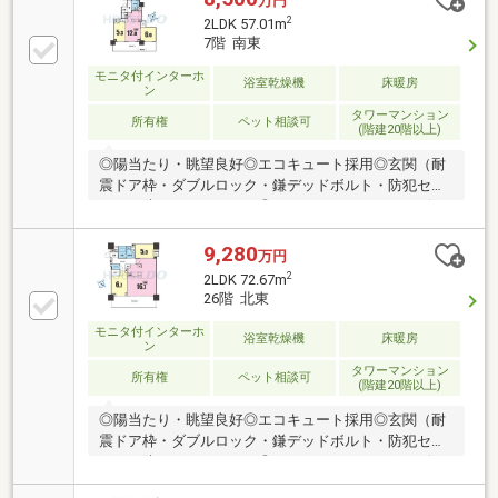
万円
重サッシ■エコキュート～充実の共用施設～・各階ク
2
2LDK 57.01m
リーンステーション、24時間ゴミ出し可・スカイラウ
7階 南東
ンジ・ゲストルーム・テレワークラウンジ・フィット
モニタ付インターホ
ネスルーム・宅配ボックス・トリプルセキュリティ
浴室乾燥機
床暖房
ン
（エントンラス、EV、住戸）。ディンプルキー■水族
タワーマンション
館アトアまで徒歩60ｍ、メリケンパークまで約1.3km
所有権
ペット相談可
(階建20階以上)
◎陽当たり・眺望良好◎エコキュート採用◎玄関（耐
震ドア枠・ダブルロック・鎌デッドボルト・防犯セン
サー・防犯サムターン）◎キッチン（ディスポーザ
ー・IHクッキングヒーター・食洗機・シングルレバー
シャワー水栓）◎浴室（保温浴槽・低床型浴槽・フル
9,280
万円
オートバス・電気式浴室暖房乾燥機）◎ペット飼育可
2
2LDK 72.67m
◎ダブルオートロック◎コンシェルジュサービス◎グ
26階 北東
ルーミング室・フィットネスルーム・テレワークラウ
モニタ付インターホ
ンジ・ゲストルーム・スカイラウンジ・パーティール
浴室乾燥機
床暖房
ン
ームなど共有施設充実◎各フロアにゴミステーション
タワーマンション
◎タワーパーキング。来客用駐車場・カーシェア用・
所有権
ペット相談可
(階建20階以上)
身障者用駐車場兼電気自動車充電スペース1台有り
◎陽当たり・眺望良好◎エコキュート採用◎玄関（耐
震ドア枠・ダブルロック・鎌デッドボルト・防犯セン
サー・防犯サムターン）◎キッチン（ディスポーザ
ー・IHクッキングヒーター・食洗機・シングルレバー