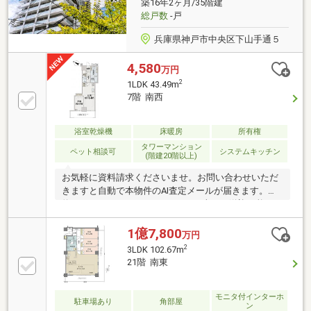
築16年2ヶ月/35階建
総戸数
-戸
兵庫県神戸市中央区下山手通５
4,580
万円
2
1LDK 43.49m
7階 南西
浴室乾燥機
床暖房
所有権
タワーマンション
ペット相談可
システムキッチン
(階建20階以上)
お気軽に資料請求くださいませ。お問い合わせいただ
きますと自動で本物件のAI査定メールが届きます。予
約はこちらからも↓0120-213-811お車での送迎可能で
す！ご相談ください。＜POINT＞・地下鉄「県庁前」
駅徒歩２分、ＪＲ「元町」駅も徒歩７分で複数路線利
1億7,800
万円
用可能です・３５階建タワーマンションの７階部分、
2
3LDK 102.67m
南西向きで採光・通風良好な１ＬＤＫです・スカイラ
21階 南東
ウンジやゲストルームなど、タワーマンションならで
はの共用施設が充実・床暖房やディスポーザー、ゴミ
ドラムなど、快適な都市生活を支える設備が揃います
モニタ付インターホ
駐車場あり
角部屋
ン