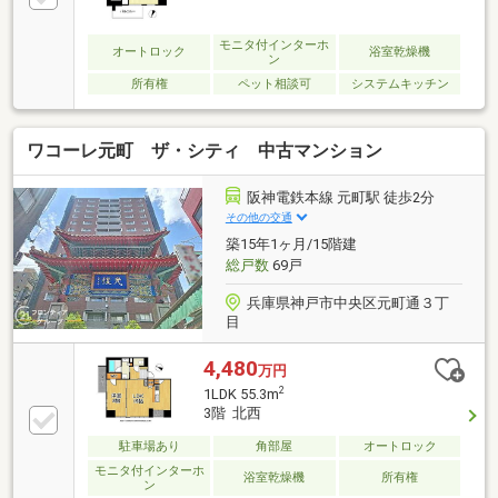
モニタ付インターホ
オートロック
浴室乾燥機
ン
所有権
ペット相談可
システムキッチン
ワコーレ元町 ザ・シティ 中古マンション
阪神電鉄本線 元町駅 徒歩2分
その他の交通
築15年1ヶ月/15階建
総戸数
69戸
兵庫県神戸市中央区元町通３丁
目
4,480
万円
2
1LDK 55.3m
3階 北西
駐車場あり
角部屋
オートロック
モニタ付インターホ
浴室乾燥機
所有権
ン