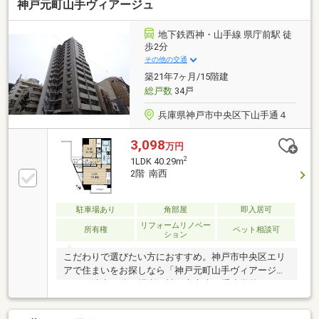
神戸元町山手ヴィアージュ
地下鉄西神・山手線 県庁前駅 徒
歩2分
その他の交通
築21年7ヶ月/15階建
総戸数
34戸
兵庫県神戸市中央区下山手通４
3,098
万円
2
1LDK 40.29m
2階 南西
駐車場あり
角部屋
即入居可
リフォームリノベー
所有権
ペット相談可
ション
こだわりで選びたい方におすすめ。神戸市中央区エリ
アで住まいをお探しなら「神戸元町山手ヴィアージ
ュ」。徒歩15分の場所に神戸市立山の手小学校があり
ます。交通アクセスが良好な東海道本線元町周辺な
ら、どこ