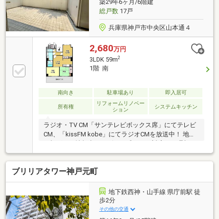
築29年6ヶ月/6階建
総戸数
17戸
兵庫県神戸市中央区山本通４
2,680
万円
2
3LDK 59m
1階 南
南向き
駐車場あり
即入居可
リフォームリノベー
所有権
システムキッチン
ション
ラジオ・TV CM「サンテレビボックス席」にてテレビ
CM、「kissFM kobe」にてラジオCMを放送中！ 地域
に根ざした情報力とスピード感のある対応で、理想の
住まい探しをサポート致します♪
ブリリアタワー神戸元町
地下鉄西神・山手線 県庁前駅 徒
歩2分
その他の交通