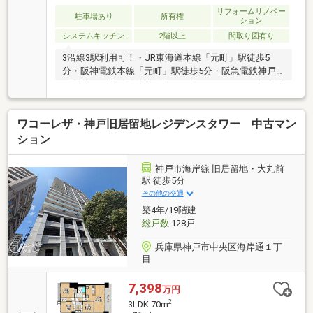
り！３．たくさんの銀行と繋がりがあるため、最も低
リフォームリノベー
金利になるように審査が可能！４．物件のお引渡し後
駐車場あり
所有権
ション
に必要になったお家のリフォームも弊社のリフォーム
システムキッチン
2階以上
間取り図有り
プランナーがご提案！
3沿線3駅利用可！・JR東海道本線「元町」駅徒歩5
分・阪神電鉄本線「元町」駅徒歩5分・阪急電鉄神戸
線「神戸三宮」駅徒歩7分 2025年7月リフォーム完成済
み！・システムキッチン、洗面化粧台、ユニットバ
ス、温水洗浄機能付トイレ交換・トイレ、洗面室クッ
ワコーレザ・神戸旧居留地レジデンスタワー 中古マン
ションフロア貼替・キッチン、トイレ、洗面室、洋室
③、玄関、廊下クロス貼替・和室→洋室①に間取り
ション
変更・ハウスクリーニング
神戸市海岸線 旧居留地・大丸前
駅 徒歩5分
その他の交通
築4年/19階建
総戸数
128戸
兵庫県神戸市中央区海岸通１丁
目
7,398
万円
2
3LDK 70m