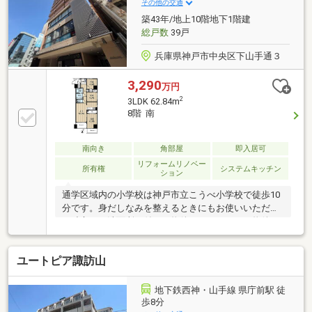
その他の交通
築43年/地上10階地下1階建
総戸数
39戸
兵庫県神戸市中央区下山手通３
3,290
万円
2
3LDK 62.84m
8階 南
南向き
角部屋
即入居可
リフォームリノベー
所有権
システムキッチン
ション
通学区域内の小学校は神戸市立こうべ小学校で徒歩10
分です。身だしなみを整えるときにもお使いいただけ
る独立した洗面所が付いた物件です。こちらの物件は
南向きです。当社は確かな不動産情報をご提供してお
ります
ユートピア諏訪山
地下鉄西神・山手線 県庁前駅 徒
歩8分