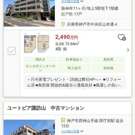
その他の交通
築46年11ヶ月/地上5階地下1階建
総戸数
17戸
兵庫県神戸市中央区山本通４
2,490
万円
2
3LDK 73.84m
4階 南
南向き
駐車場あり
角部屋
モニタ付インターホ
即入居可
所有権
ン
～只今家電プレゼント・詳細は弊社HPへ～ ■リフォー
ム済 ■角部屋 開放的&陽当り通風良好 ■風通しの良い2
面バルコニー ■戸建て感覚でお過ごしいただけるメゾ
ネットタイプ
ユートピア諏訪山 中古マンション
神戸市西神山手線 県庁前駅 徒歩
12分
その他の交通