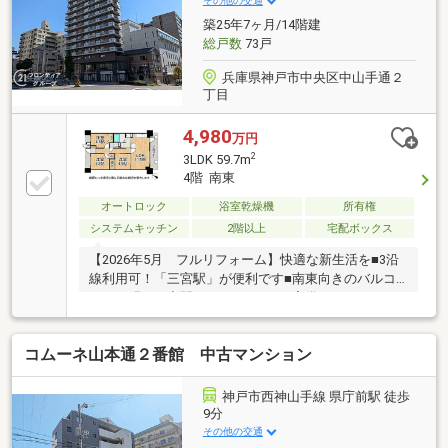
その他の交通
築25年7ヶ月/14階建
総戸数
73戸
兵庫県神戸市中央区中山手通２
丁目
4,980
万円
2
3LDK 59.7m
4階 南東
オートロック
浴室乾燥機
所有権
システムキッチン
2階以上
宅配ボックス
【2026年5月 フルリフォーム】快適な新生活を■3沿
線利用可！「三宮駅」が便利です■南東向きのバルコ
ニーで明るい空間！■オートロック完備
コムーネ山本通２番館 中古マンション
神戸市西神山手線 県庁前駅 徒歩
9分
その他の交通