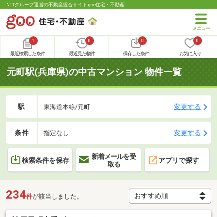
NTTグループ運営の不動産総合サイト goo住宅・不動産
1
0
0
0
最近検索した条件
最近見た物件
保存した条件
お気に入り
元町駅(兵庫県)の中古マンション 物件一覧
駅
変更する
東海道本線/元町
条件
変更する
指定なし
新着メールを受
検索条件を保存
アプリで探す
取る
234
件
が該当しました。