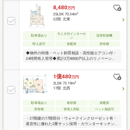
8,480
万円
2
2SLDK 70.34m
22階 北東
モニタ付インターホ
駐車場あり
浴室乾燥機
ン
即入居可
床暖房
所有権
◆物件の特徴・ペット飼育相談・高性能エアコン付・
24時間有人管理◆累計2万8000戸以上のリノベーショ
ン実績を持つ、アフターサービス保証付き弊社インテ
リックスグループ内装物件♪◆室内リノベーション内
容・エアコン・照明器具(一部)・ハウスクリーニング
1億480
万円
etc◆インテリックスの販売実績 ・R1(適合リノベー
2
2LDK 73.19m
ション)住宅発行ランキング3年連続NO.1！ ・年間
17階 北西
1000戸以上のリノベーション実績 ・累計販売戸数2
万7000戸突破!
駐車場あり
角部屋
床暖房
所有権
管理人常駐
ペット相談可
・27階建の17階部分・ウォークインクローゼット有・
遮音性に優れた2重サッシ採用・カウンターキッチン
のため、リビングダイニングが見渡せます・各フロア