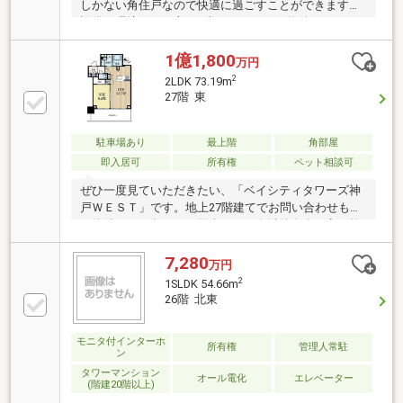
しかない角住戸なので快適に過ごすことができます。
設備・環境ともに良い2億8，900万円の物件です。こ
ちらの物件は南向きです。不動産の購入を検討し
1億1,800
万円
2
2LDK 73.19m
27階 東
駐車場あり
最上階
角部屋
即入居可
所有権
ペット相談可
ぜひ一度見ていただきたい、「ベイシティタワーズ神
戸ＷＥＳＴ」です。地上27階建てでお問い合わせも多
い物件です。角住戸は用事のある人以外自分の家の前
を通りづらく、人気が少なく静か暮らすことができま
す。共
7,280
万円
2
1SLDK 54.66m
26階 北東
モニタ付インターホ
所有権
管理人常駐
ン
タワーマンション
オール電化
エレベーター
(階建20階以上)