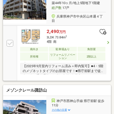
築44年10ヶ月/地上5階地下1階建
総戸数
17戸
兵庫県神戸市中央区山本通４丁
目
2,490
万円
2
3LDK 73.84m
4階 南
南向き
駐車場あり
角部屋
リフォームリノベー
所有権
2階以上
ション
【2025年9月室内リフォーム済み＋即内覧可】■4・5階
のメゾネットタイプのお部屋です！■県庁前駅まで徒
歩12分と通学通勤に便利な立地■全居室バルコニーに
面しており解放感があります
メゾンクレール諏訪山
神戸市西神山手線 県庁前駅 徒歩
11分
その他の交通