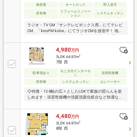
角部屋
オートロック
即入居可
リフォームリノベー
所有権
システムキッチン
ション
ラジオ・TV CM「サンテレビボックス席」にてテレビ
CM、「kissFM kobe」にてラジオCMを放送中！ 地域
に根ざした情報力とスピード感のある対応で、理想の
住まい探しをサポート致します♪
4,980
万円
2
3LDK 64.87m
7階 西
モニタ付インターホ
駐車場あり
浴室乾燥機
ン
所有権
システムキッチン
エレベーター
◇特徴・13.8帖の広々としたLDKで家族の団らんを楽
しめます・浴室乾燥機や洗髪洗面化粧台など快適な設
備が充実・全居室にクローゼットや押入などの収納ス
ペースを確保◇立地・神戸市立こうべ小学校まで徒歩
約10分・神戸市立神戸生田中学校まで徒歩約7分◆◇
4,480
万円
弊社が選ばれる理由◆◇１．お金の扱い方のプロ、フ
2
3LDK 64.87m
ァイナンシャルプランナーが資金計画をサポート！
8階 西
２．買い替えなどにも対応できる売却専門チームあ