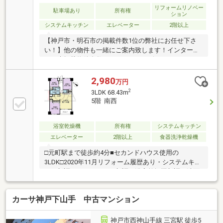
リフォームリノベー
駐車場あり
所有権
ション
システムキッチン
エレベーター
2階以上
【神戸市・明石市の掲載件数1位の弊社にお任せ下さ
い！】他の物件も一緒にご案内致します！インターネ
ット未掲載物件多数アリ！サンテレビCM・
KissFMKOBEラジオCM放送中！お気軽に問い合わせ下
さい！
2,980
万円
2
3LDK 68.43m
5階 南西
浴室乾燥機
所有権
システムキッチン
エレベーター
2階以上
食器洗浄乾燥機
□元町駅まで徒歩約4分■セカンドハウス使用の
3LDK□2020年11月リフォーム履歴あり・システムキッ
チン新調・ユニットバス新調・浴室乾燥機新調・洗面
化粧台新調・トイレ新調・フローリング貼替■キッチ
ンに食洗機付き□1階に大型トランクルームあり■こう
カーサ神戸下山手 中古マンション
べ小学校まで徒歩約8分□室内大変丁寧にお使いです※
一部の家具等をAIで消去した写真を掲載しています
神戸市西神山手線 三宮駅 徒歩5