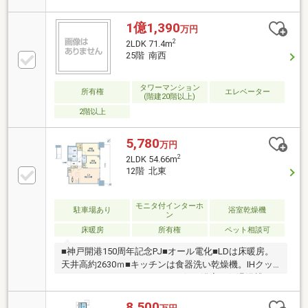
にクリーンステーション設置、24時間ゴミ出し可能・
冷暖房設置、プライバシーに配慮した内廊下設計を採
1億1,390
万円
用・24時間有人管理、オンラインセキュリティシステ
2
2LDK 71.4m
ム採用・ダブルオートロックシステム採用・鍵をカバ
25階 南西
ンやポケットに入れたままで解錠可能なハンズフリー
キー採用・ペット飼育可(規約による制限有)・オール
タワーマンション
電化マンション【共有部分】・スカイラウンジ・パー
所有権
エレベーター
(階建20階以上)
ティルーム（集会室）・ゲストルーム・フィットネス
2階以上
ルーム・コンシェルジュサービス
5,780
万円
2
2LDK 54.66m
12階 北東
モニタ付インターホ
駐車場あり
浴室乾燥機
ン
床暖房
所有権
ペット相談可
■神戸開港150周年記念PJ■オール電化■LDは床暖房。
天井高約2630ｍ■キッチンは食器洗い乾燥機。IHクッ
キングヒーター。ディスポーザー■浴室は保温浴槽。
電気式浴室暖房乾燥機付き■トイレは温水洗浄機能付
暖房便座。手洗いカウンター付■全窓Low-Eガラス・2
8,500