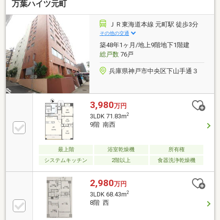
万葉ハイツ元町
ＪＲ東海道本線 元町駅 徒歩3分
その他の交通
築48年1ヶ月/地上9階地下1階建
総戸数
76戸
兵庫県神戸市中央区下山手通３
3,980
万円
2
3LDK 71.83m
9階 南西
最上階
浴室乾燥機
所有権
システムキッチン
2階以上
食器洗浄乾燥機
2,980
万円
2
3LDK 68.43m
8階 西