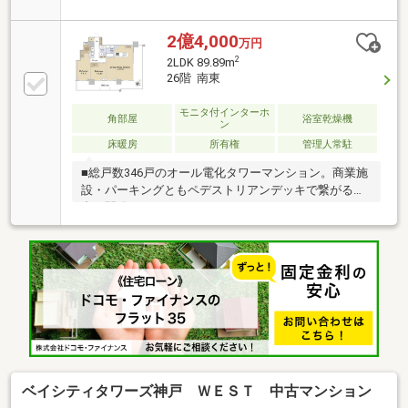
2億4,000
万円
2
2LDK 89.89m
26階 南東
モニタ付インターホ
角部屋
浴室乾燥機
ン
床暖房
所有権
管理人常駐
■総戸数346戸のオール電化タワーマンション。商業施
設・パーキングともペデストリアンデッキで繋がる複
合再開発レジデンス。■スカイラウンジ・パーティル
ーム、ゲストルーム、テレワークラウンジ、フィット
ネスルーム等、充実の共用施設多数。(一部有料）
ベイシティタワーズ神戸 ＷＥＳＴ 中古マンション