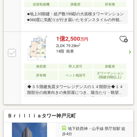
浴室乾燥機
床暖房
所有権
■地上35階建・総戸数195邸の大規模タワーマンション
■360度に気配りが行き届いたモダンスタイルの外観デ
ザイン■住戸は21階、2面バルコニー×ガラス手摺が視
界を開き、豊かな景色を愉しめます 神戸の街並みや
花火等、贅沢な眺望が魅力です(天候による)■2面バル
1億2,500
万円
コニーに面したLDKは広々約29.8帖 採光面積が広
2
2LDK 79.28m
く、陽当り＆通風良好■共用部はカッシーナ・イクス
14階 南東
シーデザインの上質な空間■コンシェルジュサービス
有、24時間ゴミ出し可能■ゲストルーム(21階・22
階)、スカイラウンジ(22階)等多彩な共用施設有■周辺
角部屋
即入居可
床暖房
環境 ライフ下山手店 約470m 神戸市立こうべ小学
タワーマンション
所有権
ペット相談可
(階建20階以上)
校 約370m
◆３５階建免震タワーレジデンスの１４階部分◆１４
階部分の南東向きの角部屋につき、陽当たり・眺望良
好。採光と開放感に優れたお部屋位置です。◆高級感
のあるホテルライクな内廊下仕様◆24時間ゴミ出し可
能（1階ゴミドラム）◆ペット飼育可（管理規約等に
Ｂｒｉｌｌｉａタワー神戸元町
よる制限あり）◆コンシェルジュサービスあり【令和
8年7月室内リフォーム完成済み】システムキッチン交
換(食器洗い乾燥機付き）キッチンディスポーザー交換
地下鉄西神・山手線 県庁前駅 徒
ユニットバス交換(浴室換気乾燥機付)全室フローリン
歩4分