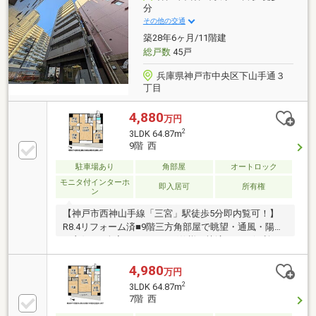
分
その他の交通
築28年6ヶ月/11階建
総戸数
45戸
兵庫県神戸市中央区下山手通３
丁目
4,880
万円
2
3LDK 64.87m
9階 西
駐車場あり
角部屋
オートロック
モニタ付インターホ
即入居可
所有権
ン
【神戸市西神山手線「三宮」駅徒歩5分即内覧可！】
R8.4リフォーム済■9階三方角部屋で眺望・通風・陽当
り良好！■全室フローリング仕様の快適3LDK■便利な
宅配ボックスもあります
4,980
万円
2
3LDK 64.87m
7階 西