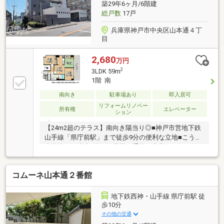
築29年6ヶ月/6階建
総戸数
17戸
兵庫県神戸市中央区山本通４丁
目
2,680
万円
2
3LDK 59m
1階 南
南向き
駐車場あり
即入居可
リフォームリノベー
所有権
エレベーター
ション
【24m2超のテラス】南向き陽当り◎■神戸市営地下鉄
山手線「県庁前駅」まで徒歩9分の便利な立地■こうべ
小学校まで徒歩5分でお子様の通学も安心ですね■3沿
線利用可能でお出かけや通勤に助かります
コムーネ山本通２番館
地下鉄西神・山手線 県庁前駅 徒
歩10分
その他の交通