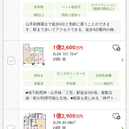
タワーマンション
所有権
ペット相談可
(階建20階以上)
2階以上
間取り図有り
山手幼稚園まで徒歩6分と気軽に通うことができま
す。駅まで歩いてアクセスできる、徒歩5分圏内の物
件です。ゆとりのある2ＬＤＫの物件です。一家団欒
もしやすく好評の物件です。神戸市中央区にある東海
道本線元町
1億2,600
万円
2
3LDK 101.72m
30階 南
モニタ付インターホ
南向き
浴室乾燥機
ン
床暖房
所有権
ペット相談可
■地下鉄西神・山手線「三宮」駅徒歩5分他、複数沿
線・駅が利用可能な立地。■散策も楽しめる「神戸ト
アロード」にほど近く、穏やかな住環境です。■地上
30階部分、南向き。専有面積100平米超の3LDK住
戸。 ゆとりある広さと豊かな眺望に恵まれた、開放
1億2,900
万円
的な住まいです。■LDは約18.9帖、隣室を開放すると
2
3LDK 85.58m
約23.5帖の広々空間として活用できます。■シューズイ
24階 南