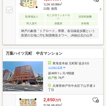
す。都会の喧騒を忘れさせてくれる、上質な暮らしが
2
1LDK 60.88m
待っています。神戸・明石のマンションは神明ホーム
22階 南西
にお任せください！JR三ノ宮駅まで徒歩約9分。タワ
モニタ付インターホ
ーラウンジ・ゲストルームあり。室内綺麗にお使いで
駐車場あり
浴室乾燥機
ン
す。☆即日現地ご案内可能です☆年中無休で対応いた
即入居可
床暖房
所有権
します☆ローンに不安な方もお任せください☆自己資
金ゼロ円プランもあります
神戸の象徴「トアロード」界隈、各沿線徒歩圏という
羨望の立地に佇む制震構造タワー。JR線以北の山手エ
リアならではの高台の開放感が魅力で、窓外には神戸
の街並みから海、背後の六甲山系まで贅沢な眺望が広
がります。周辺は「コープ山手」や「トア公園」が徒
万葉ハイツ元町 中古マンション
歩2分圏内に揃う、利便と潤いが調和した住環境。ホ
テルライクな内廊下やコンシェルジュサービス、地上
約115mのスカイガーデンなど、大規模タワーならでは
東海道本線 元町駅 徒歩3分
の共用施設が日々の暮らしを彩ります。三宮再開発の
その他の交通
恩恵を享受しつつ、落ち着いた都心生活を叶える資産
築48年1ヶ月/9階建
価値の高い一邸です。
総戸数
76戸
兵庫県神戸市中央区下山手通３
丁目
2,850
万円
2
3LDK 68.43m