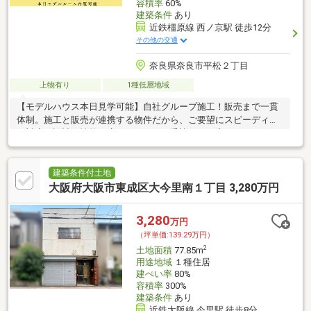
容積率
60%
建築条件
あり
近鉄橿原線 西ノ京駅 徒歩12分
その他の交通
奈良県奈良市平松２丁目
上物有り
1種低層地域
【モデルハウス本日見学可能】自社グループ施工！販売まで一貫
体制。施工と販売が連携する物件だから、ご要望にスピーディー
に対応。設計・性能・広さ、すべてに妥協しない家づくり。
建築条件付土地
大阪府大阪市東成区大今里南１丁目 3,280万円
3,280
万円
（坪単価:139.29万円）
2
土地面積
77.85m
用途地域
１種住居
建ぺい率
80%
容積率
300%
建築条件
あり
近鉄大阪線 今里駅 徒歩8分