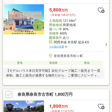
5,800
万円
（坪単価:158.41万円）
2
土地面積
121.04m
用途地域
商業地域
建ぺい率
80%
容積率
400%
建築条件
あり
関西本線 奈良駅 徒歩4分
その他の交通
奈良県奈良市杉ヶ町
更地
南道路
角地
【モデルハウス本日見学可能】自社グループ施工！販売まで一貫
体制。施工と販売が連携する物件だから、ご要望にスピーディー
に対応。設計・性能・広さ、すべてに妥協しない家づくり。
奈良県奈良市古市町 1,800万円
1,800
万円
（坪単価:17.61万円）