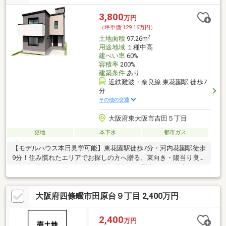
3,800
万円
（坪単価:129.16万円）
2
土地面積
97.26m
用途地域
１種中高
建ぺい率
60%
容積率
200%
建築条件
あり
近鉄難波・奈良線 東花園駅 徒歩7
分
その他の交通
大阪府東大阪市吉田５丁目
更地
本下水
都市ガス
【モデルハウス本日見学可能】東花園駅徒歩7分・河内花園駅徒歩
9分！住み慣れたエリアでお探しの方へ贈る、東向き・陽当り良好
な限定1区画。スーパーや小学校が徒歩10分圏内、毎日の生活や
子育ても快適な好立地
大阪府四條畷市田原台９丁目 2,400万円
2,400
万円