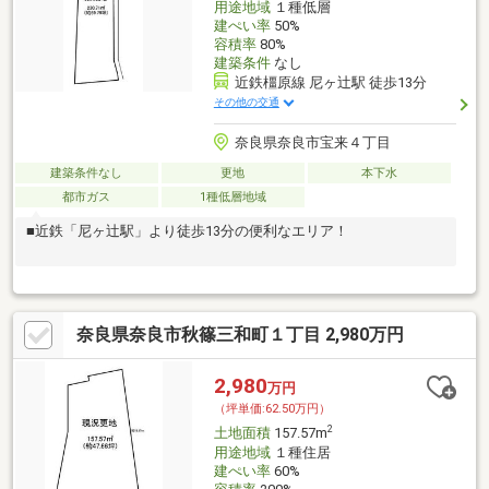
用途地域
１種低層
建ぺい率
50%
容積率
80%
建築条件
なし
近鉄橿原線 尼ヶ辻駅 徒歩13分
その他の交通
奈良県奈良市宝来４丁目
建築条件なし
更地
本下水
都市ガス
1種低層地域
■近鉄「尼ヶ辻駅」より徒歩13分の便利なエリア！
奈良県奈良市秋篠三和町１丁目 2,980万円
2,980
万円
（坪単価:62.50万円）
2
土地面積
157.57m
用途地域
１種住居
建ぺい率
60%