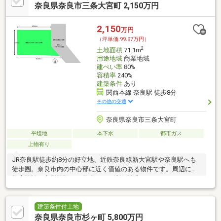
奈良県奈良市三条大宮町 2,150万円
2,150
万円
（坪単価:99.97万円）
2
土地面積
71.1m
用途地域
商業地域
建ぺい率
80%
容積率
240%
建築条件
あり
関西本線 奈良駅 徒歩8分
その他の交通
奈良県奈良市三条大宮町
平坦地
本下水
都市ガス
上物有り
JR奈良駅徒歩約8分の好立地、近鉄奈良線新大宮駅や奈良駅へも
徒歩圏。奈良市内の中心部に近く価値のある物件です。周辺には
教育施設、商業施設など数多くあり利便性豊かなエリアです。
建築条件付土地
奈良県奈良市杉ヶ町 5,800万円