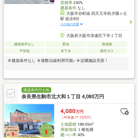
容積率
240%
建築条件
なし
大阪市谷町線 四天王寺前夕陽ヶ丘
駅 徒歩8分
その他の交通
大阪府大阪市浪速区下寺１丁目
建築条件なし
更地
南道路
平坦地
本下水
都市ガス
☆建築条件なし ☆複数沿線利用可能♪ ☆近隣施設充実！
建築条件付土地
奈良県生駒市北大和１丁目 4,080万円
4,080
万円
（坪単価:71.73万円）
2
土地面積
188.05m
用途地域
１種低層
建ぺい率
40%