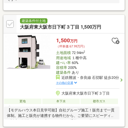
建築条件付土地
大阪府東大阪市日下町３丁目 1,500万円
1,500
万円
（坪単価:67.99万円）
2
土地面積
72.94m
用途地域
１種中高
建ぺい率
60%
容積率
200%
建築条件
あり
近鉄難波・奈良線 石切駅 徒歩20分
その他の交通
大阪府東大阪市日下町３丁目
更地
本下水
都市ガス
【モデルハウス本日見学可能】自社グループ施工！販売まで一貫
体制。施工と販売が連携する物件だから、ご要望にスピーディー
に対応。設計・性能・広さ、すべてに妥協しない家づくり。