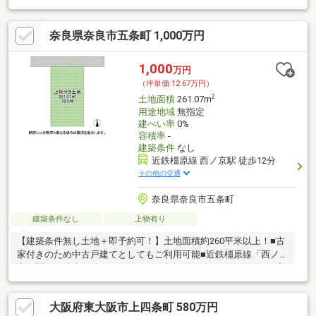
奈良県奈良市五条町 1,000万円
1,000
万円
（坪単価:12.67万円）
2
土地面積
261.07m
用途地域
無指定
建ぺい率
0%
容積率
-
建築条件
なし
近鉄橿原線 西ノ京駅 徒歩12分
その他の交通
奈良県奈良市五条町
建築条件なし
上物有り
【建築条件無し土地＋即予約可！】土地面積約260平米以上！■古
家付きのため中古戸建てとしてもご利用可能■近鉄橿原線「西ノ
京」駅まで徒歩12分■コンビニまで徒歩2分で急な買い物にも便利
な立地
大阪府東大阪市上四条町 580万円