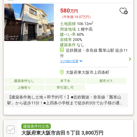
580
万円
（坪単価:18.07万円）
2
土地面積
106.12m
用途地域
１種中高
建ぺい率
60%
容積率
200%
建築条件
なし
近鉄難波・奈良線 瓢箪山駅 徒歩11
分
その他の交通
大阪府東大阪市上四条町
建築条件なし
本下水
都市ガス
上物有り
即引渡し可
【建築条件無し土地＋即予約可！】■近鉄難波・奈良線「瓢箪山
駅」から徒歩11分！■上四条小学校まで徒歩約3分でお子様の通学
も安心の距離です■イオンフードスタイル徒歩9分で買物至便！
建築条件付土地
大阪府東大阪市吉田５丁目 3,800万円