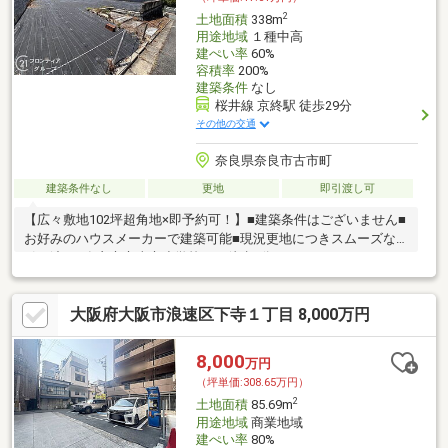
2
土地面積
338m
用途地域
１種中高
建ぺい率
60%
容積率
200%
建築条件
なし
桜井線 京終駅 徒歩29分
その他の交通
奈良県奈良市古市町
建築条件なし
更地
即引渡し可
【広々敷地102坪超角地×即予約可！】■建築条件はございません■
お好みのハウスメーカーで建築可能■現況更地につきスムーズな
引き渡し■奈良市立東市小学校まで徒歩2分
大阪府大阪市浪速区下寺１丁目 8,000万円
8,000
万円
（坪単価:308.65万円）
2
土地面積
85.69m
用途地域
商業地域
建ぺい率
80%