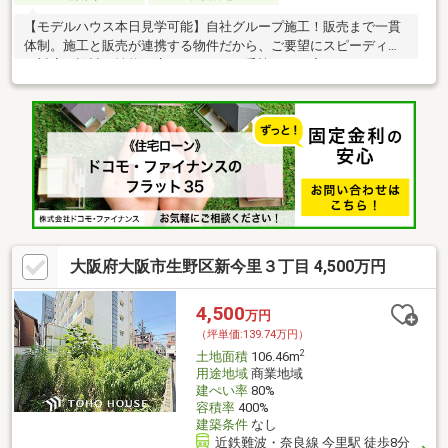
【モデルハウス本日見学可能】自社グループ施工！販売まで一貫
体制。施工と販売が連携する物件だから、ご要望にスピーディー
に対応。設計・性能・広さ、すべてに妥協しない家づくり。
大阪府大阪市生野区新今里３丁目 4,500万円
4,500
万円
（坪単価:139.74万円）
2
土地面積
106.46m
用途地域
商業地域
建ぺい率
80%
容積率
400%
建築条件
なし
近鉄難波・奈良線 今里駅 徒歩8分