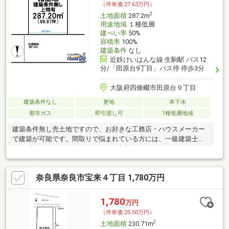
（坪単価:27.63万円）
2
土地面積
287.2m
用途地域
１種低層
建ぺい率
50%
容積率
100%
建築条件
なし
近鉄けいはんな線 生駒駅 バス12
分/「田原台9丁目」バス停 停歩3分
大阪府四條畷市田原台９丁目
建築条件なし
更地
本下水
都市ガス
即引渡し可
1種低層地域
建築条件無し売土地ですので、お好きな工務店・ハウスメーカー
で建築が可能です。間取りで悩まれている方には、一級建築士に
よるプランニングも行いますのでご相談ください。
奈良県奈良市宝来４丁目 1,780万円
1,780
万円
（坪単価:25.50万円）
2
土地面積
230.71m