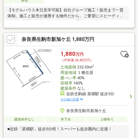
角地
【モデルハウス本日見学可能】自社グループ施工！販売まで一貫
体制。施工と販売が連携する物件だから、ご要望にスピーディー
に対応。設計・性能・広さ、すべてに妥協しない家づくり。
奈良県生駒市新旭ケ丘 1,880万円
1,880
万円
（坪単価:26.80万円）
2
土地面積
232.03m
用途地域
１種住居
建ぺい率
40%
容積率
160%
建築条件
なし
近鉄生駒線 菜畑駅 徒歩5分
その他の交通
奈良県生駒市新旭ケ丘
建築条件なし
本下水
上物有り
■近鉄「菜畑駅」徒歩5分程！スーパーも徒歩圏内に近接！