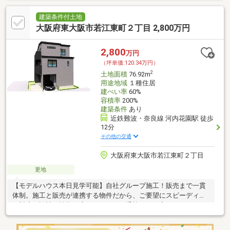
建築条件付土地
大阪府東大阪市若江東町２丁目 2,800万円
2,800
万円
（坪単価:120.34万円）
2
土地面積
76.92m
用途地域
１種住居
建ぺい率
60%
容積率
200%
建築条件
あり
近鉄難波・奈良線 河内花園駅 徒歩
12分
その他の交通
大阪府東大阪市若江東町２丁目
更地
【モデルハウス本日見学可能】自社グループ施工！販売まで一貫
体制。施工と販売が連携する物件だから、ご要望にスピーディー
に対応。設計・性能・広さ、すべてに妥協しない家づくり。