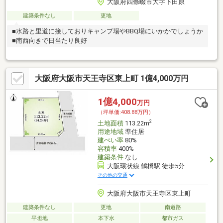
大阪府四條畷市大字下田原
建築条件なし
更地
■水路と里道に接しておりキャンプ場やBBQ場にいかかでしょうか
■南西向きで日当たり良好
大阪府大阪市天王寺区東上町 1億4,000万円
1億4,000
万円
（坪単価:408.88万円）
2
土地面積
113.22m
用途地域
準住居
建ぺい率
80%
容積率
400%
建築条件
なし
大阪環状線 鶴橋駅 徒歩5分
その他の交通
大阪府大阪市天王寺区東上町
建築条件なし
更地
南道路
平坦地
本下水
都市ガス