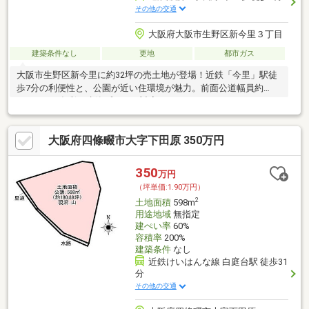
その他の交通
大阪府大阪市生野区新今里３丁目
建築条件なし
更地
都市ガス
大阪市生野区新今里に約32坪の売土地が登場！近鉄「今里」駅徒
歩7分の利便性と、公園が近い住環境が魅力。前面公道幅員約
10.9mで、多彩な建築プランに対応します。
大阪府四條畷市大字下田原 350万円
350
万円
（坪単価:1.90万円）
2
土地面積
598m
用途地域
無指定
建ぺい率
60%
容積率
200%
建築条件
なし
近鉄けいはんな線 白庭台駅 徒歩31
分
その他の交通