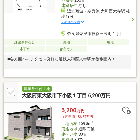
容積率
200%
建築条件
なし
近鉄難波・奈良線 大和西大寺駅 徒
歩13分
その他の交通
奈良県奈良市秋篠三和町１丁目
建築条件なし
更地
平坦地
本下水
都市ガス
■各方面へのアクセス良好な近鉄大和西大寺駅が徒歩圏内！
建築条件付土地
大阪府東大阪市下小阪１丁目 6,200万円
6,200
万円
（坪単価:186.67万円）
2
土地面積
109.8m
用途地域
近隣商業
建ぺい率
80%
容積率
300%