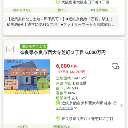
大阪府東大阪市日下町１丁目
建築条件なし
上物有り
1種低層地域
【建築条件なし土地＋即予約可！】■近鉄奈良線「石切」駅まで
徒歩約6分！通学に便利な立地！■ファミリーマート石切駅前店ま
で徒歩6分！■閑静な住宅街で新しい暮らしをスタート
建築条件付土地
奈良県奈良市西大寺芝町２丁目 6,000万円
6,000
万円
（坪単価:132.99万円）
2
土地面積
149.15m
用途地域
１種低層
建ぺい率
50%
容積率
80%
建築条件
あり
近鉄京都線 大和西大寺駅 徒歩8分
その他の交通
奈良県奈良市西大寺芝町２丁目
上物有り
1種低層地域