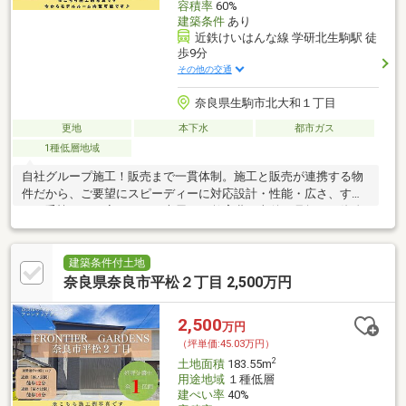
容積率
60%
建築条件
あり
近鉄けいはんな線 学研北生駒駅 徒
歩9分
その他の交通
奈良県生駒市北大和１丁目
更地
本下水
都市ガス
1種低層地域
自社グループ施工！販売まで一貫体制。施工と販売が連携する物
件だから、ご要望にスピーディーに対応設計・性能・広さ、すべ
てに妥協しない家づくり。専属FPが教育費や老後も見据えた資金
計画をサポートします
建築条件付土地
奈良県奈良市平松２丁目 2,500万円
2,500
万円
（坪単価:45.03万円）
2
土地面積
183.55m
用途地域
１種低層
建ぺい率
40%