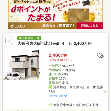
建築条件付土地
大阪府東大阪市若江南町４丁目 2,400万円
2,400
万円
（坪単価:81.82万円）
2
土地面積
96.97m
用途地域
１種住居
建ぺい率
60%
容積率
200%
建築条件
あり
近鉄難波・奈良線 若江岩田駅 徒歩
19分
その他の交通
大阪府東大阪市若江南町４丁目