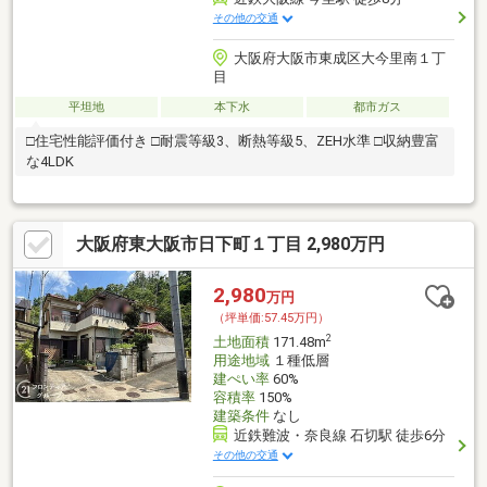
その他の交通
大阪府大阪市東成区大今里南１丁
目
平坦地
本下水
都市ガス
□住宅性能評価付き □耐震等級3、断熱等級5、ZEH水準 □収納豊富
な4LDK
大阪府東大阪市日下町１丁目 2,980万円
2,980
万円
（坪単価:57.45万円）
2
土地面積
171.48m
用途地域
１種低層
建ぺい率
60%
容積率
150%
建築条件
なし
近鉄難波・奈良線 石切駅 徒歩6分
その他の交通