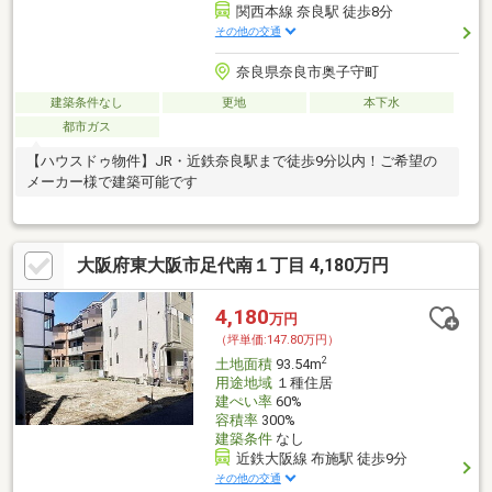
関西本線 奈良駅 徒歩8分
その他の交通
奈良県奈良市奥子守町
建築条件なし
更地
本下水
都市ガス
【ハウスドゥ物件】JR・近鉄奈良駅まで徒歩9分以内！ご希望の
メーカー様で建築可能です
大阪府東大阪市足代南１丁目 4,180万円
4,180
万円
（坪単価:147.80万円）
2
土地面積
93.54m
用途地域
１種住居
建ぺい率
60%
容積率
300%
建築条件
なし
近鉄大阪線 布施駅 徒歩9分
その他の交通