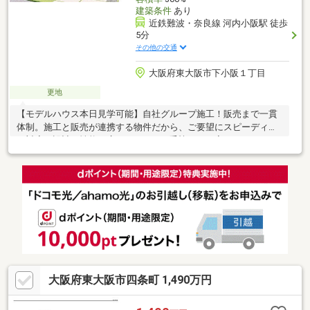
建築条件
あり
近鉄難波・奈良線 河内小阪駅 徒歩
5分
その他の交通
大阪府東大阪市下小阪１丁目
更地
【モデルハウス本日見学可能】自社グループ施工！販売まで一貫
体制。施工と販売が連携する物件だから、ご要望にスピーディー
に対応。設計・性能・広さ、すべてに妥協しない家づくり。
大阪府東大阪市四条町 1,490万円