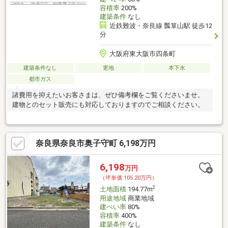
容積率
200%
建築条件
なし
近鉄難波・奈良線 瓢箪山駅 徒歩12
分
大阪府東大阪市四条町
建築条件なし
更地
本下水
都市ガス
諸費用を抑えたいお客さまは、ぜひ備考欄をご覧くださいませ。
建物とのセット販売にも対応しておりますのでご相談ください。
奈良県奈良市奥子守町 6,198万円
6,198
万円
（坪単価:105.20万円）
2
土地面積
194.77m
用途地域
商業地域
建ぺい率
80%
容積率
400%
建築条件
なし