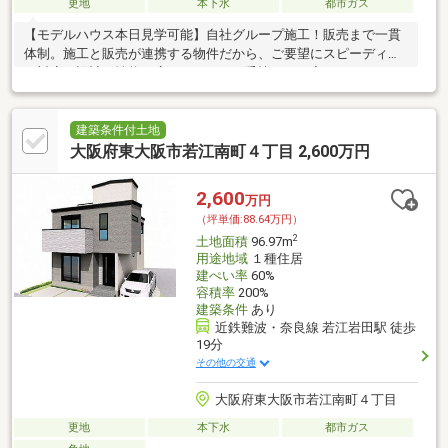
更地
本下水
都市ガス
【モデルハウス本日見学可能】自社グループ施工！販売まで一貫
体制。施工と販売が連携する物件だから、ご要望にスピーディー
に対応。設計・性能・広さ、すべてに妥協しない家づくり。
建築条件付土地
大阪府東大阪市若江南町４丁目 2,600万円
2,600
万円
（坪単価:88.64万円）
2
土地面積
96.97m
用途地域
１種住居
建ぺい率
60%
容積率
200%
建築条件
あり
近鉄難波・奈良線 若江岩田駅 徒歩
19分
その他の交通
大阪府東大阪市若江南町４丁目
更地
本下水
都市ガス