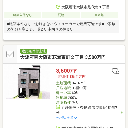
大阪府東大阪市足代南１丁目
建築条件なし
更地
南道路
■建築条件なしでお好きなハウスメーカーで建築可能です■ご家族
の笑顔も増える、明るい南向きの住まい
建築条件付土地
大阪府東大阪市花園東町２丁目 3,500万円
3,500
万円
（坪単価:136.41万円）
2
土地面積
84.82m
用途地域
１種中高
建ぺい率
60%
容積率
200%
建築条件
あり
近鉄難波・奈良線 東花園駅 徒歩7
分
その他の交通