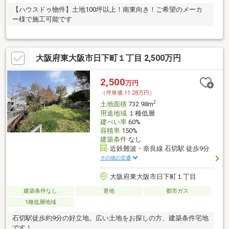
【ハウスドゥ物件】土地100坪以上！南東向き！ご希望のメーカ
ー様で施工可能です
大阪府東大阪市日下町１丁目 2,500万円
2,500
万円
（坪単価:11.28万円）
2
土地面積
732.98m
用途地域
１種低層
建ぺい率
60%
容積率
150%
建築条件
なし
近鉄難波・奈良線 石切駅 徒歩9分
その他の交通
大阪府東大阪市日下町１丁目
建築条件なし
更地
都市ガス
1種低層地域
石切駅徒歩約9分の好立地。広い土地をお探しの方、建築条件宅地
です！