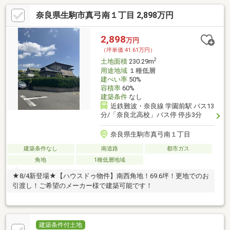
奈良県生駒市真弓南１丁目 2,898万円
2,898
万円
（坪単価:41.61万円）
2
土地面積
230.29m
用途地域
１種低層
建ぺい率
50%
容積率
60%
建築条件
なし
近鉄難波・奈良線 学園前駅 バス13
分/「奈良北高校」バス停 停歩3分
奈良県生駒市真弓南１丁目
建築条件なし
南道路
都市ガス
角地
1種低層地域
★8/4新登場★【ハウスドゥ物件】南西角地！69.6坪！更地でのお
引渡し！ご希望のメーカー様で建築可能です！
建築条件付土地