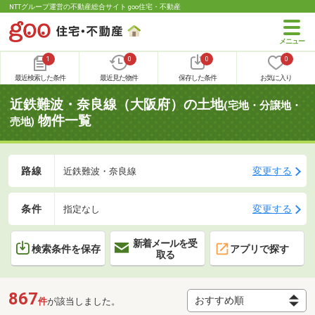
NTTグループ運営の不動産総合サイト goo住宅・不動産
1
0
0
0
最近検索した条件
最近見た物件
保存した条件
お気に入り
近鉄難波・奈良線（大阪府）の土地
(宅地・分譲地・
物件一覧
売地)
路線
変更する
近鉄難波・奈良線
条件
変更する
指定なし
新着メールを受
検索条件を保存
アプリで探す
取る
867
件
が該当しました。