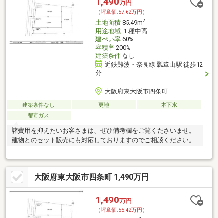
1,490
万円
（坪単価:57.62万円）
2
土地面積
85.49m
用途地域
１種中高
建ぺい率
60%
容積率
200%
建築条件
なし
近鉄難波・奈良線 瓢箪山駅 徒歩12
分
大阪府東大阪市四条町
建築条件なし
更地
本下水
都市ガス
諸費用を抑えたいお客さまは、ぜひ備考欄をご覧くださいませ。
建物とのセット販売にも対応しておりますのでご相談ください。
大阪府東大阪市四条町 1,490万円
1,490
万円
（坪単価:55.42万円）