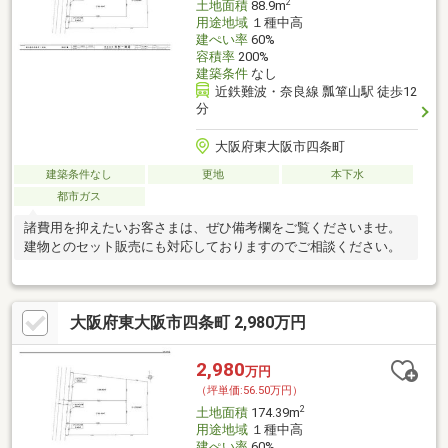
2
土地面積
88.9m
用途地域
１種中高
建ぺい率
60%
容積率
200%
建築条件
なし
近鉄難波・奈良線 瓢箪山駅 徒歩12
分
大阪府東大阪市四条町
建築条件なし
更地
本下水
都市ガス
諸費用を抑えたいお客さまは、ぜひ備考欄をご覧くださいませ。
建物とのセット販売にも対応しておりますのでご相談ください。
大阪府東大阪市四条町 2,980万円
2,980
万円
（坪単価:56.50万円）
2
土地面積
174.39m
用途地域
１種中高
建ぺい率
60%