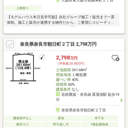
大阪府東大阪市花園東町２丁目
上物有り
【モデルハウス本日見学可能】自社グループ施工！販売まで一貫
体制。施工と販売が連携する物件だから、ご要望にスピーディー
に対応。設計・性能・広さ、すべてに妥協しない家づくり。
奈良県奈良市朝日町２丁目 2,798万円
2,798
万円
（坪単価:25.58万円）
2
土地面積
361.68m
用途地域
１種低層
建ぺい率
40%
容積率
60%
建築条件
なし
近鉄難波・奈良線 菖蒲池駅 徒歩19
分
奈良県奈良市朝日町２丁目
建築条件なし
更地
本下水
都市ガス
即引渡し可
1種低層地域