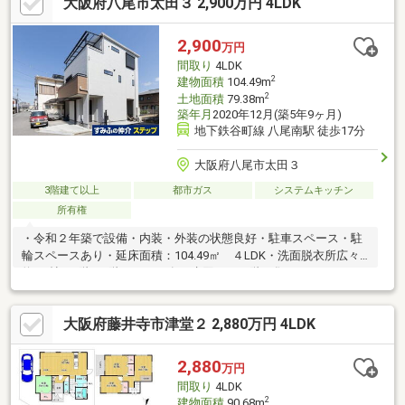
大阪府八尾市太田３ 2,900万円 4LDK
光パネル設置・2017年：太陽光パネル増設3.7k・2021年：エコキ
ュート設置/外壁・屋根塗装・2022年：高機能トイレ新調・2024
年：太陽光蓄電器新調◆周辺環境・セブンイレブン八尾老原4丁
2,900
万円
目店 徒歩2分・八尾市立志紀小学校 徒歩2分・八尾市立志紀中
間取り
4LDK
学校 徒歩7分
2
建物面積
104.49m
2
土地面積
79.38m
築年月
2020年12月(築5年9ヶ月)
地下鉄谷町線 八尾南駅 徒歩17分
大阪府八尾市太田３
3階建て以上
都市ガス
システムキッチン
所有権
・令和２年築で設備・内装・外装の状態良好・駐車スペース・駐
輪スペースあり・延床面積：104.49㎡ ４LDK・洗面脱衣所広々
約5.0帖・2階と3階にトイレ有・水回りが２階に集まっているため
生活しやすい間取りです・前面道路西側幅員６．７ｍ公道、南側
幅員４．７ｍ公道で駐車も楽々です
大阪府藤井寺市津堂２ 2,880万円 4LDK
2,880
万円
間取り
4LDK
2
建物面積
90.68m