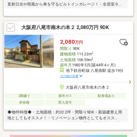
直射日光や雨風から車を守るビルトインガレージ！・全居室６帖
以上！・南向きバルコニー！・居住用にも収益用にもご活用可
能！・過ごしやすい閑静な住宅地の環境・室内お好みにリフォー
ム可能！■周辺施設案内・業務スーパー平野店：約650ｍ（徒歩9
大阪府八尾市南木の本２ 2,080万円 9DK
分）・ローソン長吉川辺1丁目店：約650ｍ（徒歩9分）・平野川
辺郵便局：約850ｍ（徒歩12分）・ウエルシア平野長吉長原店：
約900ｍ（徒歩13分） 等
2,080
万円
間取り
9DK
2
建物面積
115.22m
2
土地面積
106.59m
築年月
1982年5月(築44年4ヶ月)
地下鉄谷町線 八尾南駅 徒歩19分
その他の交通
大阪府八尾市南木の本２
2階建て
都市ガス
駐車場あり
所有権
即入居可
◆物件特徴◆・土地面積：約32.2坪・間取り9DK・新築建替え用
地としてもオススメ！・リノベーション物件としてもオスス
メ！・南向きバルコニーに付き、陽当り・通風・眺望良好・閑静
な住宅地・車庫カーポート付き（ハイルーフも駐車可）◆生活利
便性◆・スーパー万代 南木の本店まで約230ｍ（徒歩約3分）・