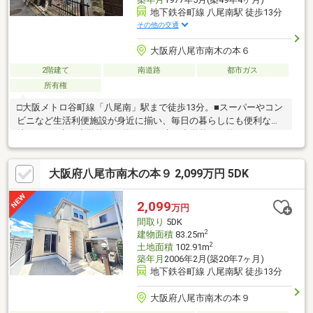
地下鉄谷町線 八尾南駅 徒歩13分
その他の交通
大阪府八尾市南木の本６
2階建て
南道路
都市ガス
所有権
□大阪メトロ谷町線「八尾南」駅まで徒歩13分。■スーパーやコン
ビニなど生活利便施設が身近に揃い、毎日の暮らしにも便利な立
地です。□大正小学校まで約480m、大正中学校まで約915mと、お
子さまの通学にも配慮された住環境です。※収益物件・投資用と
してもおすすめ※南道路で北側が開けており通風良好・陽当たり
大阪府八尾市南木の本９ 2,099万円 5DK
良好！◇現況でのお住まいや収益物件としてご検討ください。低
価格でマイホームや投資物件をお探しの方は、ぜひ一度現地をご
覧ください。◇
2,099
万円
間取り
5DK
2
建物面積
83.25m
2
土地面積
102.91m
築年月
2006年2月(築20年7ヶ月)
地下鉄谷町線 八尾南駅 徒歩13分
大阪府八尾市南木の本９