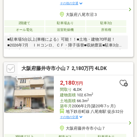
その他の交通
大阪府八尾市沼３
2階建て
駐車場あり
駐車3台
オール電化
浴室乾燥機
所有権
■駐車場5台以上(車種による）可能！！■土地・建物70坪超！
■2026年7月 ＩＨコンロ、ＣＦ・障子張替■収納豊富■駐車3台以
上可■高グレードカップボード■玄関2か所あり■1階部分から両方
へ行きき可能■こだわりの設備満載■近隣スーパー・コンビニ・ド
ラッグストア・病院等充実の施設
大阪府藤井寺市小山７ 2,180万円 4LDK
2,180
万円
間取り
4LDK
2
建物面積
102.67m
2
土地面積
66.3m
築年月
2006年2月(築20年7ヶ月)
地下鉄谷町線 八尾南駅 徒歩32分
その他の交通
大阪府藤井寺市小山７
3階建て以上
都市ガス
駐車場あり