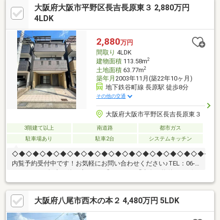
大阪府大阪市平野区長吉長原東３ 2,880万円
い！＜センチュリー21ランドについて＞●センチュリー21ランド
西田辺店は・・・ お客様のニーズに寄り添い、大切なお住まい
4LDK
のご購入に最後まで伴走いたします！●リフォームのご相談も承
っております。●不動産に関するお悩み等、なんでもお気軽にご
2,880
万円
相談くださいませ！
間取り
4LDK
2
建物面積
113.58m
2
土地面積
63.77m
築年月
2003年11月(築22年10ヶ月)
地下鉄谷町線 長原駅 徒歩8分
その他の交通
大阪府大阪市平野区長吉長原東３
3階建て以上
南道路
都市ガス
駐車場あり
駐車2台
システムキッチン
◇◆◇◆◇◆◇◆◇◆◇◆◇◆◇◆◇◆◇◆◇◆◇◆◇◆◇◆◇◆
内覧予約受付中です！お気軽にお問い合わせください♪TEL：06-
4701-9608（担当：佐々木まで）◎Point1 「南向き物件」リビン
グ、全居室に明るい日差しが差し込みます！◎Point2 「都心へ
のアクセスが良好」大阪メトロ谷町線【長原駅】徒歩8分
大阪府八尾市西木の本２ 4,480万円 5LDK
♪◎Point3 「駐車2台可能」普通車、軽四2台分スペースあり(車
種による制限あり)◎Point4 「前面道路約5m」南側幅員が約5m
あり、駐車がスムーズにできます！◎Point5 「リフォーム履