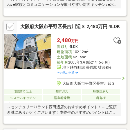
ね♪■家族とコミュニケーションが取りやすい対面キッチン♪■水回
りワンフロアでスムーズな家事動線♪■戸建ならではの駐車スペー
スあり♪■全居室収納スペースあり■風情感じる和室あり♪～周辺環
境～・コンビニまで徒歩約6分・スーパーまで徒歩約8分・病院ま
大阪府大阪市平野区長吉川辺３ 2,480万円 4LDK
で徒歩約12分・銀行まで徒歩約8分長吉東部中央公園まで徒歩約
10分とお散歩コースにぴったり♪その他、周辺には生活に便利な
施設が充実！長原小学校・長吉西中学校エリア 住宅ローンや資金
2,480
万円
計画などお気軽にご相談ください！ お気軽にお問合せください！
間取り
4LDK
2
建物面積
102.12m
2
土地面積
62.15m
築年月
2005年3月(築21年6ヶ月)
地下鉄谷町線 長原駅 徒歩8分
その他の交通
大阪府大阪市平野区長吉川辺３
3階建て以上
都市ガス
駐車場あり
システムキッチン
浴室乾燥機
所有権
～センチュリー21ランド西田辺店のおすすめポイント！～ご覧頂
き誠にありがとうございます！本物件のおすすめポイントはこち
ら！＜物件について＞■収納が豊富な4LDKです！■広々としたL字
型キッチン！■駅徒歩約10分以内につき利便性良好！＜立地＞■大
阪メトロ谷町線「長原」駅徒歩約8分お気軽にお問い合わせくださ