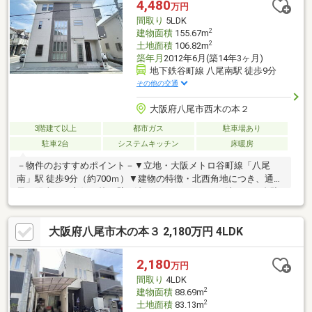
4,480
万円
歴」2019年7月外壁塗装工事済み、2025年4月給湯器新調♪
間取り
5LDK
2
建物面積
155.67m
2
土地面積
106.82m
築年月
2012年6月(築14年3ヶ月)
地下鉄谷町線 八尾南駅 徒歩9分
その他の交通
大阪府八尾市西木の本２
3階建て以上
都市ガス
駐車場あり
駐車2台
システムキッチン
床暖房
－物件のおすすめポイント－▼立地・大阪メトロ谷町線「八尾
南」駅 徒歩9分（約700ｍ）▼建物の特徴・北西角地につき、通
風、陽当たり良好・枠組壁工法（ツーバイフォー工法）・２台駐
車可能▼お部屋の特徴・建物面積155.67平米、5LDKの間取り・丁
寧に使用された室内・ライフスタイルに応じて二世帯利用も可能
大阪府八尾市木の本３ 2,180万円 4LDK
なお住まい▼設備・浴室乾燥機・トイレ、洗面室2か所（1階・2
階）・ウォークインクローゼット・ガレージ（電動シャッター
付）▼周辺環境・小中学校徒歩5分圏内■ ご希望の住まい探しをお
2,180
万円
手伝いします ━━━━━・・・物件の詳細・ご相談はお気軽にお
間取り
4LDK
問い合わせください。
2
建物面積
88.69m
2
土地面積
83.13m