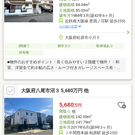
2
建物面積
84.04m
2
土地面積
85.03m
築年月
1984年3月(築42年6ヶ月)
近鉄南大阪線 恵我ノ荘駅 徒歩25分
その他の交通
大阪府松原市小川５
2階建て
都市ガス
駐車場あり
所有権
■物件のおすすめポイント・長く住みやすい２階建て物件！・和
室、洋室全て約６帖の広さ・ルーフ付きガレージスペース有・陽
当り・通風環境良好！・居住用にも収益用にもご活用可能！・過
ごしやすい閑静な住宅地の環境・前道広く車の出し入れも行いや
すい！■周辺施設案内・サンプラザ松原大堀インター店：約1200
大阪府八尾市沼３ 5,680万円 他
ｍ（徒歩17分）（自転車：約5分）・セブンイレブン松原一津屋
店：約1200ｍ（徒歩17分）（自転車：約5分）・松原一津屋郵便
局：約1400ｍ（徒歩19分）（自転車：約6分） 等
5,680
万円
間取り
他
2
建物面積
242.09m
2
土地面積
241.79m
築年月
2017年6月(築9年3ヶ月)
ＪＲ関西本線 柏原駅 徒歩25分