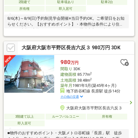
2階建て
駐車場あり
駐車2台
所有権
即入居可
8/6(木)～8/9(日)予約制見学会開催※当日予約OK。ご希望日をお知
らせください。【おすすめポイント】・本物件は条件により住宅
ローン減税が適用されます。・雨漏り、構造上主要な部分の欠陥
や・腐食、給排水管の故障や漏水についてお引渡しより２年間保
証。・シロアリ防除工事施工後5年間保証。・お客様に合わせたロ
大阪府大阪市平野区長吉六反３ 980万円 3DK
ーンの組み方や金融機関をご提案。住宅ローンが初めての方でも
お気軽にご相談ください。
980
万円
間取り
3DK
2
建物面積
85.77m
2
土地面積
38.48m
築年月
1981年5月(築45年4ヶ月)
地下鉄谷町線 長原駅 徒歩14分
その他の交通
大阪府大阪市平野区長吉六反３
3階建て以上
ルーフバルコニー
所有権
即入居可
■物件のおすすめポイント・大阪メトロ谷町線「長原」駅 徒歩