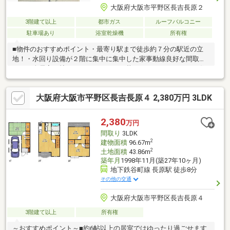
大阪府大阪市平野区長吉長原２
3階建て以上
都市ガス
ルーフバルコニー
駐車場あり
浴室乾燥機
所有権
■物件のおすすめポイント・最寄り駅まで徒歩約７分の駅近の立
地！・水回り設備が２階に集中に集中した家事動線良好な間取
り！・全居室６帖～＋クローゼットの暮らしやすいゆとりある住
空間・プライベート性のある２階リビング・陽当り良好なルーフ
バルコニー・ビルトインガレージ有！・コンビニが徒歩約２分の
大阪府大阪市平野区長吉長原４ 2,380万円 3LDK
距離でちょっとした買い物に便利・お子様のいるご家庭も安心の
小・中学校が徒歩１０分圏内■周辺施設案内・イオン長吉店：約
600ｍ（徒歩9分）・セブンイレブン大阪長吉長原2丁目店：約150
2,380
万円
ｍ（徒歩2分）・平野長原郵便局：約350ｍ（徒歩5分） 等
間取り
3LDK
2
建物面積
96.67m
2
土地面積
43.86m
築年月
1998年11月(築27年10ヶ月)
地下鉄谷町線 長原駅 徒歩8分
その他の交通
大阪府大阪市平野区長吉長原４
3階建て以上
所有権
～おすすめポイント～■約6帖以上の居室ではゆったり過ごせます