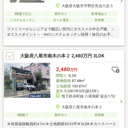
大阪府大阪市平野区長吉六反５
3階建て以上
都市ガス
駐車場あり
システムキッチン
オール電化
所有権
ファミリーからシニアまで幅広い世代にオススメの中古戸建。～
オススメポイント～・IHのシステムキッチン採用！毎日のお手入
れが簡単♪・和室と洋室どちらの良さも味わえる4LDK・各居室に
収納付きで家族それぞれの荷物をスッキリ収納☆・敷地内駐車場
1台付き長吉南小学校まで徒歩7分、長吉中学校まで徒歩10分。徒
大阪府八尾市南木の本２ 2,480万円 3LDK
歩10分圏内にはスーパーやドラッグストア、コンビニ等有で大阪
で新生活を始める方でも安心です☆お気軽にお問い合わせくださ
い。
2,480
万円
間取り
3LDK
2
建物面積
87.48m
2
土地面積
100.87m
築年月
2001年9月(築25年)
地下鉄谷町線 八尾南駅 徒歩17分
大阪府八尾市南木の本２
2階建て
都市ガス
所有権
☆前面道路幅員約4.7ｍ☆土地面積30.51坪☆3LDK☆カースペース