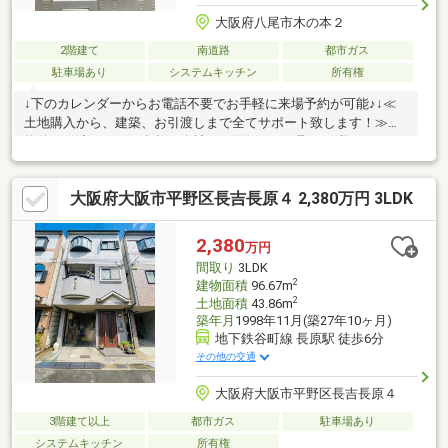
大阪府八尾市木の本２
2階建て
南道路
都市ガス
駐車場あり
システムキッチン
所有権
↓下のカレンダーからお電話不要でお手軽に来場予約が可能♪↓≪
土地購入から、建築、お引渡しまで全てサポート致します！≫本
物件お引渡しまで、多数の会社との面倒なやり取りは必要ござい
ません！弊社が窓口となりご対応致します。建物の仕様、資金計
画などご説明させて頂きます。本物件は、建物プランをご用意し
大阪府大阪市平野区長吉長原４ 2,380万円 3LDK
ております。 お客様と、間取りからご一緒に考えて進めて
まいります。気になることがございましたら、是非お気軽にお問
合せ下さいませ
2,380
万円
間取り
3LDK
2
建物面積
96.67m
2
土地面積
43.86m
築年月
1998年11月(築27年10ヶ月)
地下鉄谷町線 長原駅 徒歩6分
その他の交通
大阪府大阪市平野区長吉長原４
3階建て以上
都市ガス
駐車場あり
システムキッチン
所有権