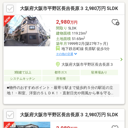
大阪府大阪市平野区長吉長原３ 2,980万円 5LDK
2,980
万円
間取り
5LDK
2
建物面積
119.23m
2
土地面積
51.65m
築年月
1999年2月(築27年7ヶ月)
地下鉄谷町線 長原駅 徒歩5分
その他の交通
大阪府大阪市平野区長吉長原３
3階建て以上
都市ガス
駐車場あり
システムキッチン
所有権
■物件のおすすめポイント・最寄り駅まで徒歩約５分の駅近の立
地！・和室、洋室の５ＬＤＫ！・直射日光や雨風から車を守るビ
ルトインガレージ！・２面道路に面した北東角地！・全居室収納
付き！・２面バルコニー・コンビニが徒歩約５分の距離でちょっ
とした買い物に便利■周辺施設案内・イオン長吉店：約500ｍ（徒
大阪府大阪市平野区長吉長原３ 2,980万円 5LDK
歩7分）・ローソン長原駅西店：約350ｍ（徒歩5分）・平野長原
郵便局：約550ｍ（徒歩7分）・スターバックスコーヒーそよら長
原駅前店：約500ｍ（徒歩7分） 等