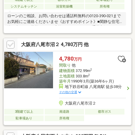
システムキッチン
浴室乾燥機
所有権
ローンのご相談、お問い合わせは通話料無料の0120-390-021まで
お気軽にご連絡くださいませ《おすすめポイント》■閑静な住宅
地で小さなお子様がいるご家族にぴったりです■通風良好♪■ゆと
りある全居室約6帖以上《周辺について》●藤井寺北小学校 徒歩
約25分(約1，997ｍ)●第三中学校 徒歩約25分(約1，977ｍ)【お客
大阪府八尾市沼２ 4,780万円 他
様へ】当社では諸事情によりインターネットに掲載されていない
物件も多数取り扱っておりますお気軽にお問い合わせくださいま
せ
4,780
万円
間取り
他
2
建物面積
372.99m
2
土地面積
303.8m
築年月
1990年3月(築36年6ヶ月)
地下鉄谷町線 八尾南駅 徒歩38分
その他の交通
大阪府八尾市沼２
3階建て以上
南道路
都市ガス
駐車場あり
所有権