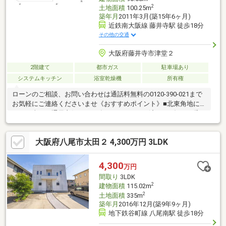
2
土地面積
100.25m
築年月
2011年3月(築15年6ヶ月)
近鉄南大阪線 藤井寺駅 徒歩18分
その他の交通
大阪府藤井寺市津堂２
2階建て
都市ガス
駐車場あり
システムキッチン
浴室乾燥機
所有権
ローンのご相談、お問い合わせは通話料無料の0120-390-021まで
お気軽にご連絡くださいませ《おすすめポイント》■北東角地に
つき日当たり通風良好♪■2026年5月リフォーム済み！■冬でも暖か
い床暖房完備《周辺について》●藤井寺北小学校 徒歩約4分(約
307ｍ)●第三中学校 徒歩約23分(約1837ｍ)【お客様へ】当社では
大阪府八尾市太田２ 4,300万円 3LDK
諸事情によりインターネットに掲載されていない物件も多数取り
扱っておりますお気軽にお問い合わせくださいませ
4,300
万円
間取り
3LDK
2
建物面積
115.02m
2
土地面積
335m
築年月
2016年12月(築9年9ヶ月)
地下鉄谷町線 八尾南駅 徒歩18分