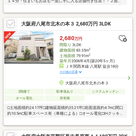
１４分・住まいもお店も一度に手に入る店舗付き住居！・２面採
光のある北東角地の立地！・陽当り良好なルーフバルコニー・居
室広さ約７．５～５帖のゆとりある住空間・スーパーが徒歩約６
分の距離で日々の買い物便利！■周辺施設案内・スーパーサンコ
大阪府八尾市北木の本３ 2,680万円 3LDK
ー長吉店：約400ｍ（徒歩6分）・ローソン長吉六反3丁目店：約
120ｍ（徒歩2分）・キリン堂薬局八尾長原店：約190ｍ（徒歩3
分）・平野六反郵便局：約500ｍ（徒歩7分） 等
2,680
万円
間取り
3LDK
2
建物面積
83.35m
2
土地面積
79.91m
築年月
2006年4月(築20年5ヶ月)
ＪＲ関西本線 八尾駅 徒歩18分
その他の交通
大阪府八尾市北木の本３
2階建て
駐車場あり
システムキッチン
オール電化
所有権
□土地面積約24.17坪□建物延面積約25.21坪□前面道路約4.7m□間口
約10.5m□駐車スペース有（車種による）□オール電化□IHクッキン
グヒーター□屋根裏収納有