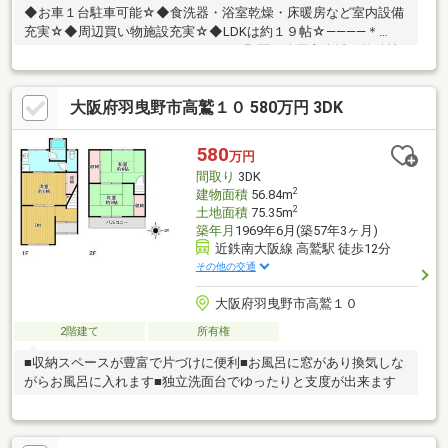
◆お車１台駐車可能☆◆食洗器・浴室乾燥・床暖房など室内設備
充実☆◆周辺買い物施設充実☆◆LDKは約１９帖☆――――＊
――――＊――――＊――――＊――――■平野区・八尾市全域の物件情
報取り扱い可能！■ハウスフリーダムは【東証スタンダード上場
企業】です☆■物件多数揃えております！是非店頭へお越し下さ
大阪府羽曳野市高鷲１０ 580万円 3DK
い♪■頭金０円のフルローンが可能です♪■お客様のライフプランに
沿った物件をご提案させて頂きます☆■不動産購入や住宅ローン
についてお気軽にお問合せ下さい♪■ご来店の際は、店舗横に駐車
580
万円
スペース４台分ございます♪■平野区・八尾市の【中古戸建】なら
間取り
3DK
ハウスフリーダム八尾店 +o☆*.+
2
建物面積
56.84m
2
土地面積
75.35m
築年月
1969年6月(築57年3ヶ月)
近鉄南大阪線 高鷲駅 徒歩12分
その他の交通
大阪府羽曳野市高鷲１０
2階建て
所有権
■収納スペースが豊富で片づけに便利■お風呂に窓があり換気しな
がらお風呂に入れます■独立洗面台でゆったりと支度が出来ます