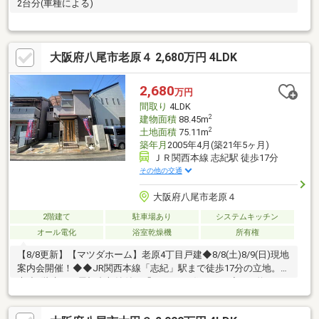
2台分(車種による)
大阪府八尾市老原４ 2,680万円 4LDK
2,680
万円
間取り
4LDK
2
建物面積
88.45m
2
土地面積
75.11m
築年月
2005年4月(築21年5ヶ月)
ＪＲ関西本線 志紀駅 徒歩17分
その他の交通
大阪府八尾市老原４
2階建て
駐車場あり
システムキッチン
オール電化
浴室乾燥機
所有権
【8/8更新】【マツダホーム】老原4丁目戸建◆8/8(土)8/9(日)現地
案内会開催！◆◆JR関西本線「志紀」駅まで徒歩17分の立地。◆
木造2階建て、屋根裏収納付き「4LDK」の住まい。◆LDK約12
帖。隣接する和室と一体利用可能です。◆カースペース1台分付
き(車種による)。◆リフォーム履歴・2015年：蓄熱暖房機、太陽