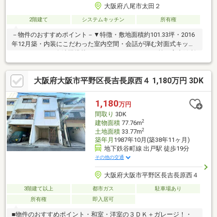
大阪府八尾市太田２
2階建て
システムキッチン
所有権
－物件のおすすめポイント－▼特徴・敷地面積約101.33坪・2016
年12月築・内装にこだわった室内空間・会話が弾む対面式キッチ
ン、IHコンロ・食洗機搭載・SIC・WIC・パントリー等、室内随所
に収納を設置・各階にトイレ・洗面台を配置、ゆとりをもって使
用可能・南向きのバルコニー有・バイクが駐車できるガレージ付
大阪府大阪市平野区長吉長原西４ 1,180万円 3DK
(車種による)・駐車スペース有(車種による)▼周辺環境・ミニスト
ップ八尾太田店 徒歩4分(約290m)・八尾市立大正小学校 徒歩10分
(約750m)■ ご希望の住まい探しをお手伝いします
1,180
万円
━━━━━・・・物件の詳細・ご相談はお気軽にお問い合わせく
間取り
3DK
ださい。
2
建物面積
77.76m
2
土地面積
33.77m
築年月
1987年10月(築38年11ヶ月)
地下鉄谷町線 出戸駅 徒歩19分
その他の交通
大阪府大阪市平野区長吉長原西４
3階建て以上
都市ガス
駐車場あり
所有権
即入居可
■物件のおすすめポイント・和室・洋室の３ＤＫ＋ガレージ！・