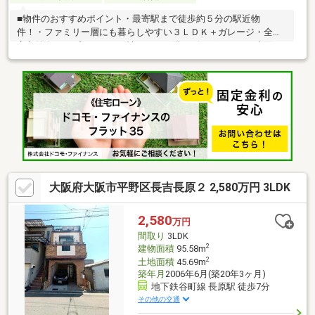
■物件のおすすめポイント・最寄駅まで徒歩約５分の駅近物
件！・ファミリー層にも暮らしやすい３ＬＤＫ＋ガレージ・全居
室収納有！・プライベート性のある２階リビングルーム・水回り
設備が２階に集中した家事動線良好な間取り・お子様のいるご家
庭も安心の小中学校まで徒歩１０分圏内！・コンビニが徒歩約５
分の距離にあり、ちょっとした買い物に便利■周辺施設案内・業
務スーパー平野店：約600ｍ（徒歩8分）・グルメシティ長原店：
約600ｍ（徒歩8分）・ローソン長原駅西店：約350ｍ（徒歩5
分）・平野川辺郵便局：約450ｍ（徒歩7分） 等
大阪府大阪市平野区長吉長原２ 2,580万円 3LDK
2,580
万円
間取り
3LDK
2
建物面積
95.58m
2
土地面積
45.69m
築年月
2006年6月(築20年3ヶ月)
地下鉄谷町線 長原駅 徒歩7分
その他の交通