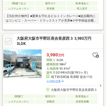
3階建て以上
都市ガス
駐車場あり
システムキッチン
所有権
即入居可
【当社仲介物件】■愛車を守れるビルトインガレージ■徒歩圏内に
はコンビニ・スーパー・ドラックストアが充実■小中学校徒歩圏
内と安心の立地■リフォームしてお好みの間取り、設備にしあげ
てもよし【センチュリー21G.Nスタイルにおまかせ】■豊富な実績
と物件情報量、諸事情で掲載していない未公開物件や、売出予定
大阪府大阪市平野区長吉長原西３ 3,980万円
物件の情報もあります。■購入時の下取り保障あり、ローン残の
方でも安心してお家をお探しいただけます。■リフォーム・登
3LDK
記・引越し・ネット環境等トータルで紹介可能です。■地域密着
の経験豊富なスタッフが一からアドバイスいたします。※お気軽
3,980
万円
にお問い合わせください※
間取り
3LDK
2
建物面積
98m
2
土地面積
93.41m
築年月
2019年6月(築7年3ヶ月)
地下鉄谷町線 長原駅 徒歩11分
その他の交通
大阪府大阪市平野区長吉長原西３
2階建て
都市ガス
駐車場あり
システムキッチン
床暖房
浴室乾燥機