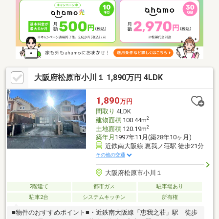
ウエルシア薬局 八尾南木の本店まで約250ｍ（徒歩約4分）・エニ
タイムフィットネス八尾南店まで約250ｍ（徒歩約4分）・南木の
本公園まで約150ｍ（徒歩約2分）・大阪メトロ谷町線『八尾南
駅』 まで約1.4km（徒歩約19分）
大阪府松原市小川１ 1,890万円 4LDK
1,890
万円
間取り
4LDK
2
建物面積
100.44m
2
土地面積
120.19m
築年月
1997年11月(築28年10ヶ月)
近鉄南大阪線 恵我ノ荘駅 徒歩21分
その他の交通
大阪府松原市小川１
2階建て
都市ガス
駐車場あり
駐車2台
システムキッチン
所有権
■物件のおすすめポイント■・近鉄南大阪線「恵我之荘」駅 徒歩