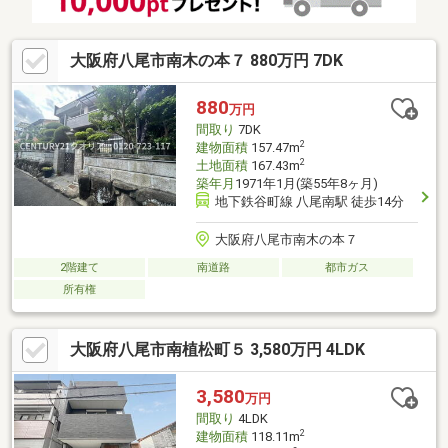
大阪府八尾市南木の本７ 880万円 7DK
880
万円
間取り
7DK
2
建物面積
157.47m
2
土地面積
167.43m
築年月
1971年1月(築55年8ヶ月)
地下鉄谷町線 八尾南駅 徒歩14分
大阪府八尾市南木の本７
2階建て
南道路
都市ガス
所有権
大阪府八尾市南植松町５ 3,580万円 4LDK
3,580
万円
間取り
4LDK
2
建物面積
118.11m