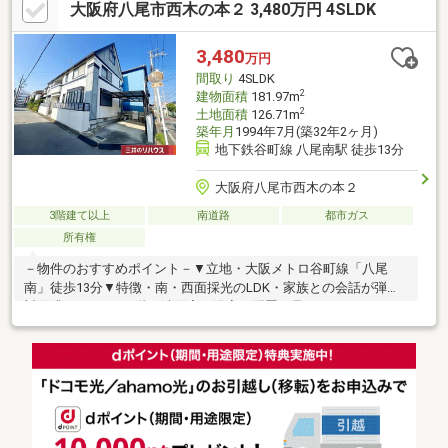
大阪府八尾市西木の本２ 3,480万円 4SLDK
3,480
万円
間取り
4SLDK
2
建物面積
181.97m
2
土地面積
126.71m
築年月
1994年7月(築32年2ヶ月)
地下鉄谷町線 八尾南駅 徒歩13分
大阪府八尾市西木の本２
3階建て以上
南道路
都市ガス
所有権
－物件のおすすめポイント－▼立地・大阪メトロ谷町線「八尾
南」徒歩13分▼特徴・南・西面採光のLDK・家族との会話が弾む
対面式キッチン・2階に洗面室・浴室を配置・足をのばしてくつろ
げる床の間付の和室有・室内随所に収納を確保・2・3階にバルコ
ニー有・玄関は吹抜け仕様・駐車1台可能(車種による)▼周辺環
境・スーパーヤオヒコ八尾木の本店 徒歩5分(約400m)・八尾市立
大正北小学校 徒歩4分(約270m)※容積率は前面道路幅員により
188％に制限■ ご希望の住まい探しをお手伝いします
━━━━━・・・物件の詳細・ご相談はお気軽にお問い合わせく
ださい。