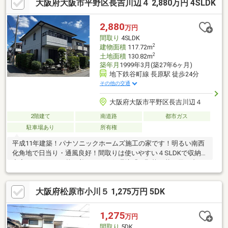
大阪府大阪市平野区長吉川辺４ 2,880万円 4SLDK
ラザやファミリーマートが徒歩圏に揃い、毎日の買い物にも便利
な立地です・恵我小学校徒歩5分。中学校や幼稚園も近く、子育て
世帯にうれしい住環境が整っています・病院や郵便局も身近に揃
2,880
万円
う落ち着いた住宅街。このエリアでは出会いの少ない希少な一邸
間取り
4SLDK
です。お早めのご検討をおすすめします
2
建物面積
117.72m
2
土地面積
130.82m
築年月
1999年3月(築27年6ヶ月)
地下鉄谷町線 長原駅 徒歩24分
その他の交通
大阪府大阪市平野区長吉川辺４
2階建て
南道路
都市ガス
駐車場あり
所有権
平成11年建築！パナソニックホームズ施工の家です！明るい南西
化角地で日当り・通風良好！間取りは使いやすい４SLDKで収納も
充実しています！落ち着いついた住環境「平野菜の花の里」内で
す！是非ご覧ください！※引き渡し期日：2026年6月末 ※売主は
本物件土地建物の契約不適合責任を負いません。
大阪府松原市小川５ 1,275万円 5DK
1,275
万円
間取り
5DK