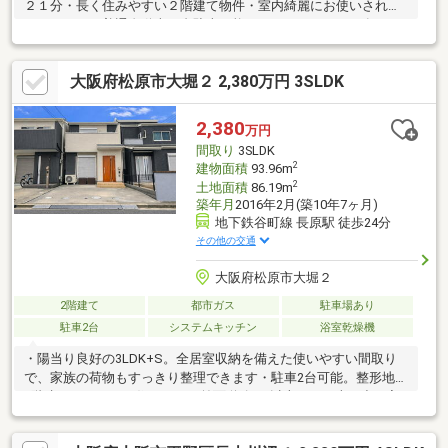
２１分・長く住みやすい２階建て物件・室内綺麗にお使いされて
おります。・普通自動車２台駐車可能なガレージスペース有！・
玄関から門扉まで広いスペース有（駐輪も可能）・過ごしやすい
閑静な住宅地の環境・前道約４．０ｍで車の出し入れもラクラク
大阪府松原市大堀２ 2,380万円 3SLDK
行えます・未改装物件につきお好みにリフォーム可能！■周辺施
設案内■・サンプラザ島泉店：約1000ｍ（徒歩14分）・ライフ恵
我之荘店：約1300ｍ（徒歩17分）・セブンイレブン松原一津屋
2,380
万円
店：約1000ｍ（徒歩14分）・松原一津屋郵便局：約1100ｍ（徒歩
間取り
3SLDK
15分） 等
2
建物面積
93.96m
2
土地面積
86.19m
築年月
2016年2月(築10年7ヶ月)
地下鉄谷町線 長原駅 徒歩24分
その他の交通
大阪府松原市大堀２
2階建て
都市ガス
駐車場あり
駐車2台
システムキッチン
浴室乾燥機
・陽当り良好の3LDK+S。全居室収納を備えた使いやすい間取り
で、家族の荷物もすっきり整理できます・駐車2台可能。整形地・
2階建のゆとりある住まいで、前面道路6m以上のため車の出し入
れもスムーズです・システムキッチン、食器洗乾燥機、オートバ
ス、TVモニタ付インターホン、都市ガス採用の充実設備・サンプ