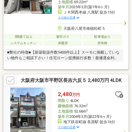
2
土地面積
69.22m
築年月
2025年3月(築1年6ヶ月)
ＪＲ関西本線 八尾駅 徒歩15分
その他の交通
大阪府八尾市南植松町５
3階建て以上
都市ガス
駐車場あり
システムキッチン
床暖房
所有権
■弊社の特徴■【新築取扱件数5400件以上】スーモに掲載していな
い物件もご相談下さい！住宅ローン提携銀行多数！最優遇金利
0.845%！光熱費削減キャンペーン実施！ ～当日のご案内可能～
■住宅ローン相談無料！今お持ちのローンを最大500万円まで住宅
ローンと一本化が可能！■住宅ローンアドバイザー有資格者等多
大阪府大阪市平野区長吉六反５ 2,480万円 4LDK
数在籍のTV・CMでお馴染みの弊社にご相談下さい！新築物件は
『住まい選びのプロフェッショナル』住まいるプラス１近畿住宅
流通本店にお任せ下さい！
2,480
万円
間取り
4LDK
2
建物面積
76.32m
2
土地面積
52.66m
築年月
2004年3月(築22年6ヶ月)
地下鉄谷町線 長原駅 徒歩16分
その他の交通