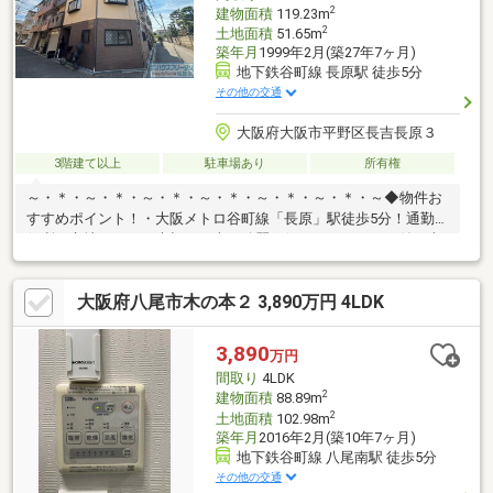
2
建物面積
119.23m
2
土地面積
51.65m
築年月
1999年2月(築27年7ヶ月)
地下鉄谷町線 長原駅 徒歩5分
その他の交通
大阪府大阪市平野区長吉長原３
3階建て以上
駐車場あり
所有権
～・＊・～・＊・～・＊・～・＊・～・＊・～・＊・～◆物件お
すすめポイント！・大阪メトロ谷町線「長原」駅徒歩5分！通勤に
便利な立地です。・大切なお車を綺麗に保てるシャッター付き車
庫付き！雨や雪、直射日光などからの保護の他、セキュリティ面
でも安心です♪・角地のため日当たりや風通し、見通しがよく快適
大阪府八尾市木の本２ 3,890万円 4LDK
にお住まいいただけます♪・大阪市立長吉小学校まで徒歩4分！小
さなお子さまの登下校も安心です♪ハウスフリーダムは【東証スタ
ンダード上場企業】です。不動産購入や住宅ローンについては、
3,890
万円
ハウスフリーダムにお任せ下さい。（ご来店の際は、店舗前に大
間取り
4LDK
型駐車場を完備しております！）
2
建物面積
88.89m
2
土地面積
102.98m
築年月
2016年2月(築10年7ヶ月)
地下鉄谷町線 八尾南駅 徒歩5分
その他の交通