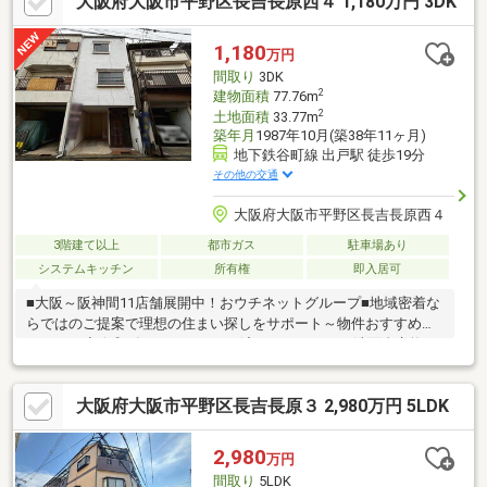
大阪府大阪市平野区長吉長原西４ 1,180万円 3DK
1,180
万円
間取り
3DK
2
建物面積
77.76m
2
土地面積
33.77m
築年月
1987年10月(築38年11ヶ月)
地下鉄谷町線 出戸駅 徒歩19分
その他の交通
大阪府大阪市平野区長吉長原西４
3階建て以上
都市ガス
駐車場あり
システムキッチン
所有権
即入居可
■大阪～阪神間11店舗展開中！おウチネットグループ■地域密着な
らではのご提案で理想の住まい探しをサポート～物件おすすめポ
イント～◆令和8年7月リフォーム済み・キッチン、洗面台交換・
全室クロス・CF張替・壁・天井塗装・建具一部交換・障子・網戸
張替・分電盤交換・給排水工事・玄関ドアリペア・車庫改装・ハ
大阪府大阪市平野区長吉長原３ 2,980万円 5LDK
ウスクリーニング◆南向きバルコニーで陽当たり良好◆屋根付き
駐車場1台分あり（車種制限あり）◆小・中・高校まで徒歩10分
圏内で子育て世帯にも安心の住環境◆スーパー・コンビニまで徒
2,980
万円
歩10分圏内◆大阪メトロ谷町線「出戸」駅徒歩19分
間取り
5LDK