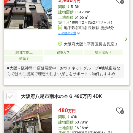
2,980
万円
間取り
5LDK
2
建物面積
119.23m
2
土地面積
51.65m
築年月
1999年2月(築27年7ヶ月)
地下鉄谷町線 長原駅 徒歩5分
その他の交通
大阪府大阪市平野区長吉長原３
3階建て以上
都市ガス
駐車場あり
所有権
■大阪～阪神間11店舗展開中！おウチネットグループ■地域密着な
らではのご提案で理想の住まい探しをサポート～物件おすすめポ
イント～◆大阪メトロ谷町線「長原」駅徒歩5分の好立地◆北東
角地につき陽当たり・通風良好♪◆建物面積36坪超のゆとりある
5LDK◆シャッター付き車庫1台分あり（車種による）◆大通りか
大阪府八尾市南木の本６ 480万円 4DK
ら一本入った閑静な住宅街で落ち着いた住環境◆全居室収納・ク
ローゼット完備◆全室2面採光で明るく風通し良好◆北・東の2面
バルコニーで洗濯や換気にも便利◆長吉小学校徒歩4分・長吉西
480
万円
小学校徒歩10分◆高速ICまで車で約12分と、お車での移動やお出
間取り
4DK
かけにも便利な立地
2
建物面積
50.78m
2
土地面積
36.36m
築年月
1977年5月(築49年4ヶ月)