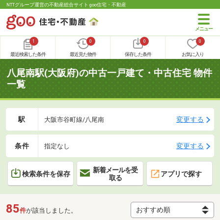
NTTグループ運営の不動産総合サイト goo住宅・不動産
1
0
0
0
最近検索した条件
最近見た物件
保存した条件
お気に入り
八尾南駅(大阪府)の中古一戸建て・中古住宅 物件
一覧
駅
変更する
大阪市谷町線/八尾南
条件
変更する
指定なし
新着メールを受
検索条件を保存
アプリで探す
取る
85
件
が該当しました。