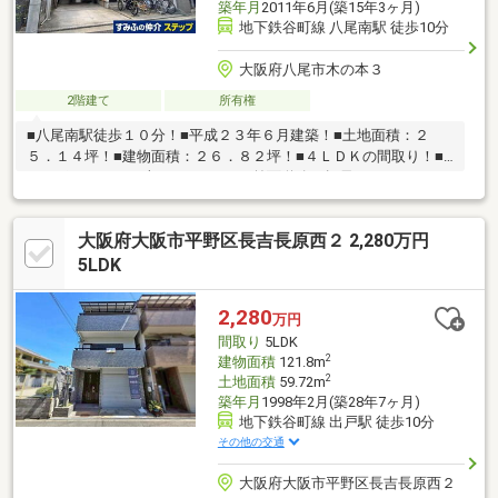
築年月
2011年6月(築15年3ヶ月)
地下鉄谷町線 八尾南駅 徒歩10分
大阪府八尾市木の本３
2階建て
所有権
■八尾南駅徒歩１０分！■平成２３年６月建築！■土地面積：２
５．１４坪！■建物面積：２６．８２坪！■４ＬＤＫの間取り！■
カーポートあり（車種による）！■前面道路：幅員４．７ｍ！
大阪府大阪市平野区長吉長原西２ 2,280万円
5LDK
2,280
万円
間取り
5LDK
2
建物面積
121.8m
2
土地面積
59.72m
築年月
1998年2月(築28年7ヶ月)
地下鉄谷町線 出戸駅 徒歩10分
その他の交通
大阪府大阪市平野区長吉長原西２