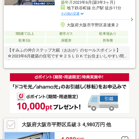
築年月
2023年6月(築3年3ヶ月)
地下鉄谷町線 出戸駅 徒歩11分
その他の交通
大阪府大阪市平野区喜連東２
3階建て以上
都市ガス
駐車場あり
駐車2台
床暖房
所有権
【すみふの仲介ステップ大鋸（おおが）のセールスポイント】
☆2023年6月建築の住宅です☆２ＳＬＤＫでお住まいしやすい間
取りです☆トイレが１階と３階にあるため便利です☆家族団らん
の時間も増えそうなくつろぎのＬＤＫ☆後片付けもラクラクな食
洗器付キッチン☆駐車２台可能（車種による）【設備】☆食器洗
い付き乾燥機☆浴室乾燥☆温水洗浄便座☆ダウンライト☆床暖房
あり（リビング部分）☆ペアガラス
大阪府大阪市平野区瓜破３ 4,980万円 他