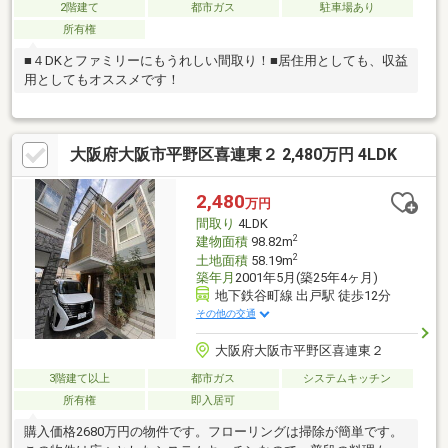
2階建て
都市ガス
駐車場あり
所有権
■４DKとファミリーにもうれしい間取り！■居住用としても、収益
用としてもオススメです！
大阪府大阪市平野区喜連東２ 2,480万円 4LDK
2,480
万円
間取り
4LDK
2
建物面積
98.82m
2
土地面積
58.19m
築年月
2001年5月(築25年4ヶ月)
地下鉄谷町線 出戸駅 徒歩12分
その他の交通
大阪府大阪市平野区喜連東２
3階建て以上
都市ガス
システムキッチン
所有権
即入居可
購入価格2680万円の物件です。フローリングは掃除が簡単です。