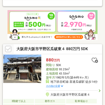
大阪府大阪市平野区瓜破東４ 880万円 5DK
880
万円
間取り
5DK
2
建物面積
93.25m
2
土地面積
43.53m
築年月
1982年5月(築44年4ヶ月)
地下鉄谷町線 喜連瓜破駅 徒歩14分
その他の交通
大阪府大阪市平野区瓜破東４
3階建て以上
都市ガス
駐車場あり