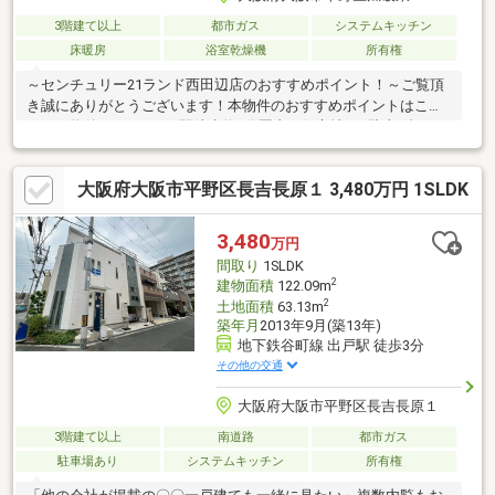
3階建て以上
都市ガス
システムキッチン
床暖房
浴室乾燥機
所有権
～センチュリー21ランド西田辺店のおすすめポイント！～ご覧頂
き誠にありがとうございます！本物件のおすすめポイントはこち
ら！＜物件について＞■駅徒歩約3分圏内の好立地！■駐車1台可
（車種による）＜立地＞■大阪メトロ谷町線「出戸」駅より徒歩
約3分お気軽にお問い合わせください！＜センチュリー21ランド
大阪府大阪市平野区長吉長原１ 3,480万円 1SLDK
について＞●センチュリー21ランド西田辺店は・・・ お客様の
ニーズに寄り添い、大切なお住まいのご購入に最後まで伴走いた
します！●リフォームのご相談も承っております。●不動産に関す
3,480
万円
るお悩み等、なんでもお気軽にご相談くださいませ！
間取り
1SLDK
2
建物面積
122.09m
2
土地面積
63.13m
築年月
2013年9月(築13年)
地下鉄谷町線 出戸駅 徒歩3分
その他の交通
大阪府大阪市平野区長吉長原１
3階建て以上
南道路
都市ガス
駐車場あり
システムキッチン
所有権