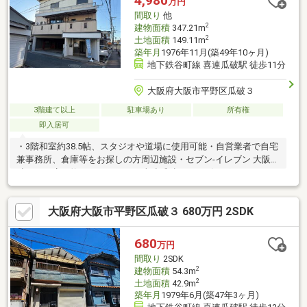
4,980
万円
間取り
他
2
建物面積
347.21m
2
土地面積
149.11m
築年月
1976年11月(築49年10ヶ月)
地下鉄谷町線 喜連瓜破駅 徒歩11分
大阪府大阪市平野区瓜破３
3階建て以上
駐車場あり
所有権
即入居可
・3階和室約38.5帖、スタジオや道場に使用可能・自営業者で自宅
兼事務所、倉庫等をお探しの方周辺施設・セブン-イレブン 大阪瓜
破３丁目店（約30ｍ）・イオン喜連瓜破ショッピングセンター
（約822m）・スギ薬局瓜破店 （約555m）・コーナン平野瓜破店
（約650m）
大阪府大阪市平野区瓜破３ 680万円 2SDK
680
万円
間取り
2SDK
2
建物面積
54.3m
2
土地面積
42.9m
築年月
1979年6月(築47年3ヶ月)