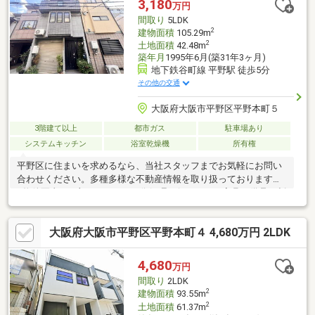
3,180
万円
相談ください！ お気軽にお問合せください！
間取り
5LDK
2
建物面積
105.29m
2
土地面積
42.48m
築年月
1995年6月(築31年3ヶ月)
地下鉄谷町線 平野駅 徒歩5分
その他の交通
大阪府大阪市平野区平野本町５
3階建て以上
都市ガス
駐車場あり
システムキッチン
浴室乾燥機
所有権
平野区に住まいを求めるなら、当社スタッフまでお気軽にお問い
合わせください。多種多様な不動産情報を取り扱っております。
※物件写真は一部、AIによる画像処理を行っており家具や備品が削
除されております。現況とは異なることをご承知ください。
大阪府大阪市平野区平野本町４ 4,680万円 2LDK
4,680
万円
間取り
2LDK
2
建物面積
93.55m
2
土地面積
61.37m