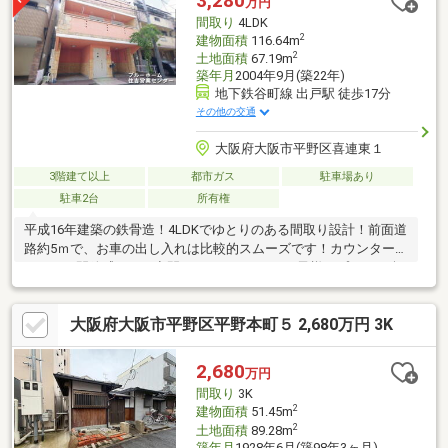
3,280
万円
間取り
4LDK
2
建物面積
116.64m
2
土地面積
67.19m
築年月
2004年9月(築22年)
地下鉄谷町線 出戸駅 徒歩17分
その他の交通
大阪府大阪市平野区喜連東１
3階建て以上
都市ガス
駐車場あり
駐車2台
所有権
平成16年建築の鉄骨造！4LDKでゆとりのある間取り設計！前面道
路約5ｍで、お車の出し入れは比較的スムーズです！カウンターキ
ッチンで開放感のある空間に！バルコニーでお子様のプールも楽
しめます！マイホームの購入は大きなイベントの一つです。大き
な買い物だからこそ不安がいっぱい。当店ブルーホームでは、お
大阪府大阪市平野区平野本町５ 2,680万円 3K
客様の不安が解消されるまでトコトンお付き合いします。気にな
ること、知りたいことは全てお調べしお伝えさせて頂きます。何
度でもお話をさせて頂きます。不動産や取引に精通したスタッフ
2,680
万円
だからこそ見える点をお伝えさせて頂きます。不安なまま購入を
間取り
3K
急ぎ失敗したく無い方は当社までお問合せ下さい。
2
建物面積
51.45m
2
土地面積
89.28m
築年月
1928年6月(築98年3ヶ月)