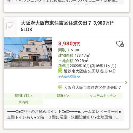
件！・べランニングも楽しめる広々ルーフバルコニー・防犯面安
心のシャッター付きガレージ・洋室、和室綺麗にお使いされてい
ます・水回り設備が２階に集中した家事動線良好な間取り・２面
採光のある北西角地の立地！・スーパーが徒歩約６分の距離で
大阪府大阪市東住吉区住道矢田７ 3,980万円
日々の買い物便利・小中学校が徒歩８分圏内でお子様のいるご家
庭も安心！■周辺施設案内・スーパーサンコー瓜破店：約450ｍ
5LDK
（徒歩6分）・セブンイレブン大阪住道矢田8丁目店：約160ｍ
（徒歩2分）・コーナンＰＲＯ矢田店：約70ｍ（徒歩10分）・平
3,980
万円
野瓜破西二郵便局：約350ｍ（徒歩5分） 等
間取り
5LDK
2
建物面積
133.17m
2
土地面積
99.28m
築年月
2009年10月(築16年11ヶ月)
近鉄南大阪線 矢田駅 徒歩14分
その他の交通
大阪府大阪市東住吉区住道矢田７
3階建て以上
都市ガス
システムキッチン
所有権
―――□■□担当のお勧めポイント□■□―――●ホームエレベーター付●
全階トイレあり●２階・３階に浴室・洗面設備あり●土地面積：９
９．２８㎡●建物面積：１３３．１７㎡●木造合金メッキ鋼板ぶき
３階建●前面道路：東側 公道 約６．３ｍ、南側 公道 約