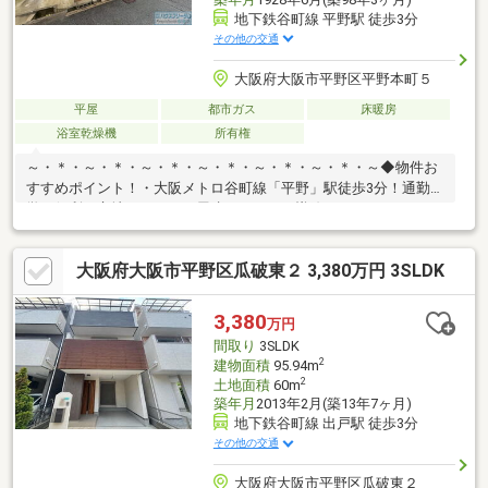
地下鉄谷町線 平野駅 徒歩3分
その他の交通
大阪府大阪市平野区平野本町５
平屋
都市ガス
床暖房
浴室乾燥機
所有権
～・＊・～・＊・～・＊・～・＊・～・＊・～・＊・～◆物件お
すすめポイント！・大阪メトロ谷町線「平野」駅徒歩3分！通勤通
学に便利な立地です。・平屋建てにつき、導線がコンパクトなの
で家事もしやすく、スムーズに動けます！・大阪市立平野南小学
校まで徒歩12分、大阪市立摂陽中学校まで徒歩9分！お子さまの
大阪府大阪市平野区瓜破東２ 3,380万円 3SLDK
登下校も安心♪・IHコンロなのでお掃除もラクラク行えます♪火が
出ないので、小さなお子様も安心できますね♪ハウスフリーダムは
【東証スタンダード上場企業】です。不動産購入や住宅ローンに
3,380
万円
ついては、ハウスフリーダムにお任せ下さい。（ご来店の際は、
間取り
3SLDK
店舗前に大型駐車場を完備しております！）
2
建物面積
95.94m
2
土地面積
60m
築年月
2013年2月(築13年7ヶ月)
地下鉄谷町線 出戸駅 徒歩3分
その他の交通
大阪府大阪市平野区瓜破東２