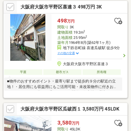
ご住まいになりその他のお部屋で賃貸収益♪◎Point2 「地下鉄谷
大阪府大阪市平野区喜連３ 498万円 3K
町線」 地下鉄谷町線・徒歩平野駅8分！スーパー、薬局、コンビ
ニ、病院等充実の地域で豊かな生活エリア♪◎Point3 「リフォー
ム済み」 2024年3月以降に大規模なリフォーム工事しておりま
498
万円
す。総工費3000万over！！すぐに活用可能♪
間取り
3K
2
建物面積
19.2m
2
土地面積
25.95m
築年月
1964年8月(築62年1ヶ月)
地下鉄谷町線 喜連瓜破駅 徒歩9分
その他の交通
大阪府大阪市平野区喜連３
平屋
都市ガス
所有権
■物件のおすすめポイント・最寄り駅まで徒歩約９分の駅近の立
地！・居住用にも収益用にもご活用可能・未改装物件に付きお好
みにリフォーム可能！・過ごしやすい閑静な住宅地の環境・スー
パー、コンビニが徒歩約６分の距離・ショッピングセンターが徒
歩１１分の距離で買い物便利な立地です■周辺施設案内・万代平
大阪府大阪市平野区瓜破西１ 3,580万円 4SLDK
野流町店：約450ｍ（徒歩6分）・ローソン平野喜連一丁目店：約
450ｍ（徒歩6分）・平野喜連郵便局：約400ｍ（徒歩6分）・イオ
ン喜連瓜破ショッピングセンター：約750ｍ（徒歩11分） 等■そ
3,580
万円
の他・再建築不可・増築未登記部分有
間取り
4SLDK