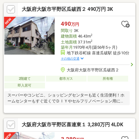
大阪府大阪市平野区瓜破西２ 490万円 3K
490
万円
間取り
3K
2
建物面積
46.43m
2
土地面積
37.31m
築年月
1970年4月(築56年5ヶ月)
地下鉄谷町線 喜連瓜破駅 徒歩10分
その他の交通
大阪府大阪市平野区瓜破西２
2階建て
都市ガス
所有権
即入居可
スーパーやコンビニ、ショッピングセンターも近く生活便利！ホ
ームセンターもすぐ近くでＤＩＹやセルフリノベーション用にも
オススメ！
大阪府大阪市平野区喜連東１ 3,280万円 4LDK