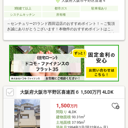
大阪府大阪市平野区喜連４
3階建て以上
都市ガス
駐車場あり
システムキッチン
所有権
～センチュリー21ランド西田辺店のおすすめポイント！～ご覧頂
き誠にありがとうございます！本物件のおすすめポイントはこち
ら！＜物件について＞■駐車スペースあり（車種による）■全居室
に収納あり！■広々としたリビングです！＜立地＞■大阪メトロ谷
町線「喜連瓜破」駅より徒歩約7分お気軽にお問い合わせくださ
い！＜センチュリー21ランドについて＞●センチュリー21ランド
西田辺店は・・・ お客様のニーズに寄り添い、大切なお住まい
のご購入に最後まで伴走いたします！●リフォームのご相談も承
っております。●不動産に関するお悩み等、なんでもお気軽にご
相談くださいませ！
大阪府大阪市平野区喜連西６ 1,500万円 4LDK
1,500
万円
間取り
4LDK
2
建物面積
93.31m
2
土地面積
37.95m
築年月
1994年3月(築32年6ヶ月)