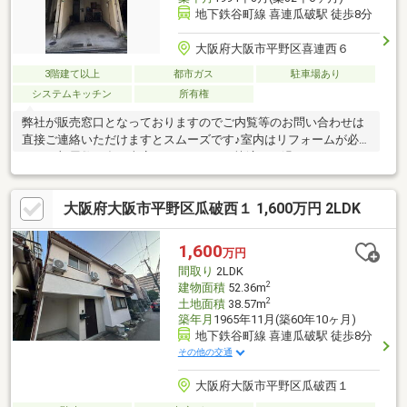
地下鉄谷町線 喜連瓜破駅 徒歩8分
大阪府大阪市平野区喜連西６
3階建て以上
都市ガス
駐車場あり
システムキッチン
所有権
弊社が販売窓口となっておりますのでご内覧等のお問い合わせは
直接ご連絡いただけますとスムーズです♪室内はリフォームが必要
ですが部屋数も多く車庫もありますので快適にお過ごしいただけ
ます♪
大阪府大阪市平野区瓜破西１ 1,600万円 2LDK
1,600
万円
間取り
2LDK
2
建物面積
52.36m
2
土地面積
38.57m
築年月
1965年11月(築60年10ヶ月)
地下鉄谷町線 喜連瓜破駅 徒歩8分
その他の交通
大阪府大阪市平野区瓜破西１