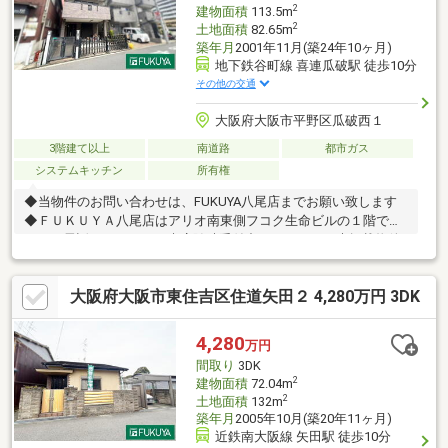
2
建物面積
113.5m
2
土地面積
82.65m
築年月
2001年11月(築24年10ヶ月)
地下鉄谷町線 喜連瓜破駅 徒歩10分
その他の交通
大阪府大阪市平野区瓜破西１
3階建て以上
南道路
都市ガス
システムキッチン
所有権
◆当物件のお問い合わせは、FUKUYA八尾店までお願い致します
◆ＦＵＫＵＹＡ八尾店はアリオ南東側フコク生命ビルの１階で
す。お電話、メール、ご来店随時受付中です。ネット未掲載物件
やこれから売り出し予定の情報も豊富にございますのでまずはご
希望条件をお聞かせください。ご来店お待ちしております。
大阪府大阪市東住吉区住道矢田２ 4,280万円 3DK
4,280
万円
間取り
3DK
2
建物面積
72.04m
2
土地面積
132m
築年月
2005年10月(築20年11ヶ月)
近鉄南大阪線 矢田駅 徒歩10分