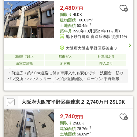
破西郵便局：約270ｍ（徒歩4分） 等※１店舗一部賃貸にて契約
2,480
万円
予定
間取り
4LDK
2
建物面積
100.03m
2
土地面積
53.45m
築年月
1998年10月(築27年11ヶ月)
地下鉄谷町線 喜連瓜破駅 徒歩11分
大阪府大阪市平野区瓜破東３
3階建て以上
都市ガス
駐車場あり
浴室乾燥機
所有権
即入居可
・前道広々約5.0ｍ道路に付き車庫入れも安心です・洗面台・防水
パン交換・ハウスクリーニング済近隣施設・ローソン 平野瓜破東
一丁目店 距離：約130ｍ・セブンイレブン大阪瓜破3丁目
店 距離：約250ｍ ・イオン喜連瓜破駅前
店 距離：約780ｍ・大阪市立瓜破東小学
大阪府大阪市平野区喜連東２ 2,740万円 2SLDK
校 距離：約550ｍ・大阪市立瓜破中学
校 距離:：約640ｍ
2,740
万円
間取り
2SLDK
2
建物面積
78.76m
2
土地面積
68.09m