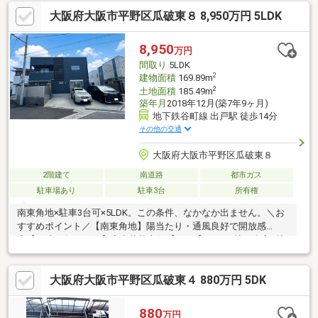
５．８ｍ―――□■□交通アクセス□■□―――●近鉄南大阪線「矢田」
大阪府大阪市平野区瓜破東８ 8,950万円 5LDK
駅徒歩１４分●大阪メトロ谷町線「喜連瓜破」駅徒歩１７分
―――□■□周辺環境□■□―――●セブンイレブン大阪住道矢田８丁目
店まで約１３０ｍ（徒歩２分）●平野瓜破西二郵便局まで約３９
8,950
万円
０ｍ（徒歩５分）
間取り
5LDK
2
建物面積
169.89m
2
土地面積
185.49m
築年月
2018年12月(築7年9ヶ月)
地下鉄谷町線 出戸駅 徒歩14分
その他の交通
大阪府大阪市平野区瓜破東８
2階建て
南道路
都市ガス
駐車場あり
駐車3台
所有権
南東角地×駐車3台可×5LDK。この条件、なかなか出ません。＼お
すすめポイント／【南東角地】陽当たり・通風良好で開放感
◎【平成30年12月築】室内状態良好【5LDK】LDK23帖・全室7帖
以上のゆとり【対面キッチン】家族との会話が弾む間取り【洗面
→テラス直結】家事動線スムーズ【収納充実】WIC約3.5帖＋SCL
大阪府大阪市平野区瓜破東４ 880万円 5DK
＋各居室収納【トイレ2ヶ所】忙しい朝も安心【駐車3台可】複数
台所有や来客時も便利【駅徒歩約14分】落ち着いた住環境この広
さ・駐車3台は希少です。ぜひ現地でご体感ください。※一部写真
880
万円