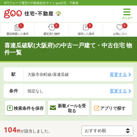
NTTグループ運営の不動産総合サイト goo住宅・不動産
1
0
0
0
最近検索した条件
最近見た物件
保存した条件
お気に入り
喜連瓜破駅(大阪府)の中古一戸建て・中古住宅 物
件一覧
駅
変更する
大阪市谷町線/喜連瓜破
条件
変更する
指定なし
新着メールを受
検索条件を保存
アプリで探す
取る
104
件
が該当しました。