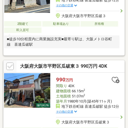
地下鉄谷町線 喜連瓜破駅 徒歩12分
その他の交通
大阪府大阪市平野区瓜破３
2階建て
駐車場あり
所有権
即入居可
■徒歩10分程度内に商業施設充実■最寄り駅は、大阪メトロ谷町
線 喜連瓜破駅
大阪府大阪市平野区瓜破東３ 990万円 4DK
990
万円
間取り
4DK
2
建物面積
66.15m
2
土地面積
51.07m
築年月
1980年10月(築45年11ヶ月)
地下鉄谷町線 喜連瓜破駅 徒歩12分
その他の交通
大阪府大阪市平野区瓜破東３