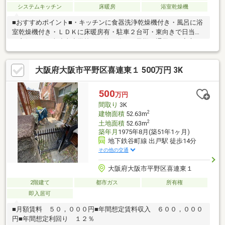
システムキッチン
床暖房
浴室乾燥機
■おすすめポイント■・キッチンに食器洗浄乾燥機付き・風呂に浴
室乾燥機付き・ＬＤＫに床暖房有・駐車２台可・東向きで日当た
り良好です・喜連東小学校まで約４分でお子様の通学にも安心で
す！・スーパーやコンビニなど周辺施設充実しております♪
大阪府大阪市平野区喜連東１ 500万円 3K
500
万円
間取り
3K
2
建物面積
52.63m
2
土地面積
52.63m
築年月
1975年8月(築51年1ヶ月)
地下鉄谷町線 出戸駅 徒歩14分
その他の交通
大阪府大阪市平野区喜連東１
2階建て
都市ガス
所有権
即入居可
■月額賃料 ５０，０００円■年間想定賃料収入 ６００，０００
円■年間想定利回り １２％