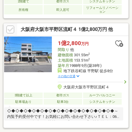
2階建て
都市ガス
システムキッチン
リフォームリノベーシ
所有権
即入居可
ョン
大阪府大阪市平野区流町４ 1億2,800万円 他
1億2,800
万円
間取り
他
2
建物面積
301.55m
2
土地面積
153.51m
築年月
1988年9月(築38年)
地下鉄谷町線 平野駅 徒歩8分
その他の交通
大阪府大阪市平野区流町４
3階建て以上
都市ガス
ルーフバルコニー
駐車場あり
駐車3台
システムキッチン
◇◆◇◆◇◆◇◆◇◆◇◆◇◆◇◆◇◆◇◆◇◆◇◆◇◆～
内覧予約受付中です！お気軽にお問い合わせ下さい♪ＴＥＬ：06-
4701-9608 （担当：伊勢村）まで◎Point1 「一棟収益ビル」
テナント・事務所・住居・様々な活用方法ございます！住居部分