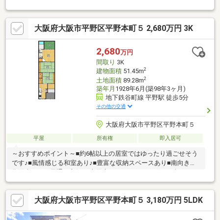
がない 駐車場あり（車種による）■前面道路が広く駐車が苦手
な方でも安心です■周辺の商業施設も豊富で住みやすい地域です
大阪府大阪市平野区平野本町５ 2,680万円 3K
2,680
万円
間取り
3K
2
建物面積
51.45m
2
土地面積
89.28m
築年月
1928年6月(築98年3ヶ月)
地下鉄谷町線 平野駅 徒歩5分
その他の交通
大阪府大阪市平野区平野本町５
平屋
所有権
即入居可
～おすすめポイント～■約6帖以上の居室ではゆったり過ごせそう
です♪■風情感じる和室あり♪■豊富な収納スペースあり■南向きの
為陽当たり・風通し良好♪■専用庭ではガーデニングなど楽しめま
すね♪■新築用地としてもおすすめです♪～周辺環境～・コンビニ
まで徒歩約3分・スーパーまで徒歩約７分・病院まで徒歩約7分・
大阪府大阪市平野区平野本町５ 3,180万円 5LDK
郵便局まで徒歩約4分平野公園まで徒歩約13分とお散歩コースに
ぴったり♪その他、周辺には生活に便利な施設が充実！ぜひ、一度
ご覧になってみませんか♪ 住宅ローンや資金計画などお気軽にご