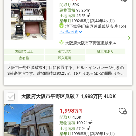
は不要物を加工にて除去しています。
間取り
5DK
2
建物面積
93.25m
2
土地面積
45.53m
築年月
1982年5月(築44年4ヶ月)
地下鉄谷町線 喜連瓜破駅 徒歩15分
その他の交通
大阪府大阪市平野区瓜破東４
3階建て以上
都市ガス
駐車場あり
所有権
即入居可
大阪市平野区瓜破東4丁目に位置する、ビルトインガレージ付きの
3階建住宅です。建物面積は93.25㎡、ゆとりある5DKの間取りを
確保。居室数が多いため、居住用としてはもちろん、趣味部屋や
ワークスペースなどライフスタイルに合わせた活用が可能です。
現況は空家のため、ご都合に合わせてゆっくりとご見学いただけ
大阪府大阪市平野区瓜破７ 1,998万円 4LDK
ます。また、リフォームやリノベーションによって、お好みの住
空間へとアレンジできる点も魅力です。スーパーやコンビニなど
の生活利便施設が徒歩圏内に揃い、日常生活にも便利な立地。ビ
1,998
万円
ルトインガレージ付きの戸建をお探しの方は、ぜひ一度現地をご
間取り
4LDK
覧ください。
2
建物面積
109.21m
2
土地面積
57.94m
築年月
1998年8月(築28年1ヶ月)