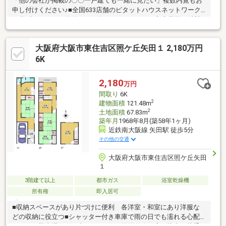
「他の会社が掲載の〇〇一戸建ても一緒に見たい」複数内覧もお
申し付けください♪■全国633店舗のピタットハウスネットワーク
で必ずぴったりな物件をご紹介させて頂きます■◆◆見学ご希望
のお客様◆◆いつでもお気軽にお問合せください♪◆◆住宅ロー
ン審査に不安のある方◆◆是非当社にご相談を！！お役に立ちま
大阪府大阪市東住吉区照ケ丘矢田１ 2,180万円
す！！■ご自宅のお迎えはもちろん、最寄りの駅などご指定での
お待ち合わせも可能です♪ お客様のご条件をお聞かせいただけれ
6K
ば他の物件や周辺環境も一緒にご案内させていただきます！■是
非一度お問い合わせください■
2,180
万円
間取り
6K
2
建物面積
121.48m
2
土地面積
67.83m
築年月
1968年8月(築58年1ヶ月)
近鉄南大阪線 矢田駅 徒歩5分
その他の交通
大阪府大阪市東住吉区照ケ丘矢田
１
3階建て以上
都市ガス
浴室乾燥機
所有権
即入居可
■収納スペースがあり片づけに便利 各洋室・和室にあり洋服な
どの収納に役立つ■シャッター付き車庫で雨の日でも濡れる心配