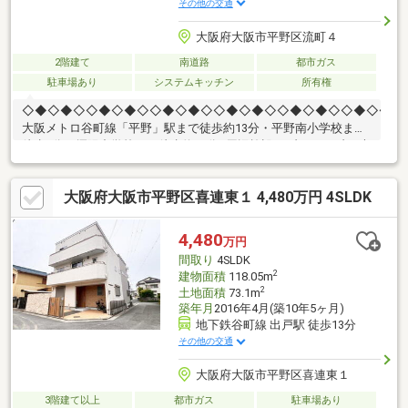
その他の交通
大阪府大阪市平野区流町４
2階建て
南道路
都市ガス
駐車場あり
システムキッチン
所有権
◇◆◇◆◇◇◆◇◆◇◇◆◇◆◇◇◆◇◆◇◇◆◇◆◇◇◆◇◆◇
大阪メトロ谷町線「平野」駅まで徒歩約13分・平野南小学校まで
徒歩3分・摂陽中学校まで徒歩約14分■周辺施設セブンイレブン 大
阪喜連3丁目店まで約225ｍmandai(万代) 平野流町店まで約140ｍ
ウエルシア 平野南店まで約310ｍイズミヤ平野ショッピングセン
大阪府大阪市平野区喜連東１ 4,480万円 4SLDK
ターまで約1640ｍ大阪市平野区役所まで約1290ｍ平野公園まで約
1000ｍ◎見学カレンダーから予約できます◎赤い見学ボタンをク
リック♪お電話でのお問い合わせもお待ちして おります！
4,480
万円
間取り
4SLDK
2
建物面積
118.05m
2
土地面積
73.1m
築年月
2016年4月(築10年5ヶ月)
地下鉄谷町線 出戸駅 徒歩13分
その他の交通
大阪府大阪市平野区喜連東１
3階建て以上
都市ガス
駐車場あり