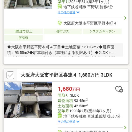
築年月
2024年8月(築2年1ヶ月)
地下鉄谷町線 平野駅 徒歩6分
その他の交通
大阪府大阪市平野区平野本町４
3階建て以上
都市ガス
システムキッチン
所有権
◆大阪市平野区平野本町４丁目◆土地面積：61.37m2◆延床面
積：93.55m2◆駐車場付き（車種による制限あり）◆2LDK＋
2S◆対面式キッチン◆大阪市谷町線「平野」駅 徒歩約6分◆関西
本線線「平野」駅 徒歩約14分◆内覧可能です。お気軽にお問い合
わせください。
大阪府大阪市平野区喜連４ 1,680万円 3LDK
1,680
万円
間取り
3LDK
2
建物面積
93.45m
2
土地面積
42.53m
築年月
1993年2月(築33年7ヶ月)
地下鉄谷町線 喜連瓜破駅 徒歩7分
その他の交通