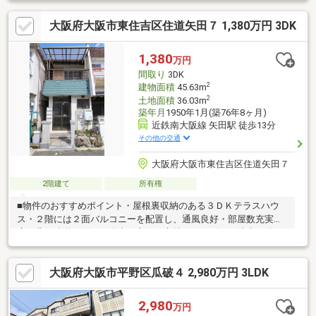
面台・洗濯パン・トイレ・給湯器・モニターホン・ダウンライ
大阪府大阪市東住吉区住道矢田７ 1,380万円 3DK
ト・ポスト・建具一部＜貼替＞・クロス全て・フロアタイル・Ｃ
Ｆ・網戸一部・畳表替え・襖＜その他＞・ベランダ塗装・洗い工
事一式■周辺施設案内■・食品館アプロ矢田店：約900ｍ（徒歩13
1,380
万円
分） 等※物件写真は２０２５年９月撮影されたものになり、現
間取り
3DK
況と異なる場合がございます。
2
建物面積
45.63m
2
土地面積
36.03m
築年月
1950年1月(築76年8ヶ月)
近鉄南大阪線 矢田駅 徒歩13分
その他の交通
大阪府大阪市東住吉区住道矢田７
2階建て
所有権
■物件のおすすめポイント・屋根裏収納のある３ＤＫテラスハウ
ス・２階には２面バルコニーを配置し、通風良好・部屋数充実・
広い北側公道に面した陽当り良好な立地・コンビニが徒歩１分の
距離でちょっとした買い物に便利・スーパーが徒歩７分の距離で
日々の買い物便利■周辺施設案内・スーパーサンコー瓜破店：約
大阪府大阪市平野区瓜破４ 2,980万円 3LDK
500ｍ（徒歩7分）・セブンイレブン大阪住道矢田8丁目店：約91
ｍ（徒歩1分）・ウエルシア平野瓜破西店：約500ｍ（徒歩7
分）・平野瓜破西二郵便局：約400ｍ（徒歩6分） 等
2,980
万円