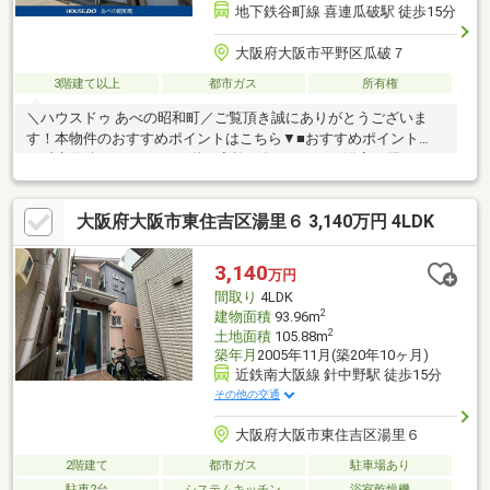
地下鉄谷町線 喜連瓜破駅 徒歩15分
大阪府大阪市平野区瓜破７
3階建て以上
都市ガス
所有権
＼ハウスドゥ あべの昭和町／ご覧頂き誠にありがとうございま
す！本物件のおすすめポイントはこちら▼■おすすめポイント①
＜延床面積109.21㎡！＞2階に家族が集まるLDKと洋室を配し、3
階には広々とした和室と洋室を設けた、生活動線に優れた暮らし
やすい間取りプランです。■おすすめポイント②＜雨や日差しか
大阪府大阪市東住吉区湯里６ 3,140万円 4LDK
ら愛車を守る車庫付き＞3階洋室のウォークインクローゼットをは
じめ、全居室に大容量の収納スペースを完備。荷物の多い子育て
世帯でもすっきりと室内を保てます。また、1階には大切なお車を
3,140
万円
雨風からガードできるビルトインタイプの車庫も備えています。
間取り
4LDK
2
建物面積
93.96m
2
土地面積
105.88m
築年月
2005年11月(築20年10ヶ月)
近鉄南大阪線 針中野駅 徒歩15分
その他の交通
大阪府大阪市東住吉区湯里６
2階建て
都市ガス
駐車場あり
駐車2台
システムキッチン
浴室乾燥機