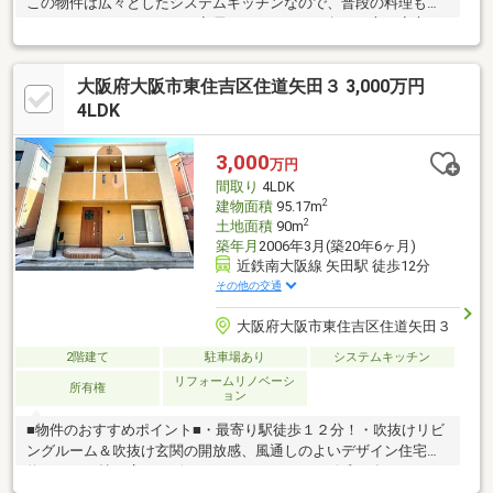
この物件は広々としたシステムキッチンなので、普段の料理も楽
しくなるでしょう。すぐに入居できるので、お急ぎの方も安心し
てお問い合わせください。雨天時でも濡れずに戸締りや傘の準備
ができる玄関ポーチが付いています。浴室に窓があれば空気の入
大阪府大阪市東住吉区住道矢田３ 3,000万円
れ替えができて湿気も大丈夫です。設備や周辺環境が整っている
中古戸建てはいかがでしょうか。
4LDK
3,000
万円
間取り
4LDK
2
建物面積
95.17m
2
土地面積
90m
築年月
2006年3月(築20年6ヶ月)
近鉄南大阪線 矢田駅 徒歩12分
その他の交通
大阪府大阪市東住吉区住道矢田３
2階建て
駐車場あり
システムキッチン
リフォームリノベーシ
所有権
ョン
■物件のおすすめポイント■・最寄り駅徒歩１２分！・吹抜けリビ
ングルーム＆吹抜け玄関の開放感、風通しのよいデザイン住宅・
約１９．５帖の広々リビング！■リフォーム■（令和７年８月）＜
新調＞・システムキッチン・キッチンパネル・ユニットバス・洗