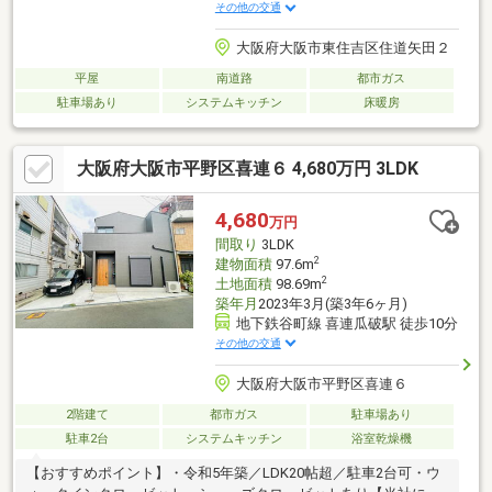
その他の交通
大阪府大阪市東住吉区住道矢田２
平屋
南道路
都市ガス
駐車場あり
システムキッチン
床暖房
大阪府大阪市平野区喜連６ 4,680万円 3LDK
4,680
万円
間取り
3LDK
2
建物面積
97.6m
2
土地面積
98.69m
築年月
2023年3月(築3年6ヶ月)
地下鉄谷町線 喜連瓜破駅 徒歩10分
その他の交通
大阪府大阪市平野区喜連６
2階建て
都市ガス
駐車場あり
駐車2台
システムキッチン
浴室乾燥機
【おすすめポイント】・令和5年築／LDK20帖超／駐車2台可・ウ