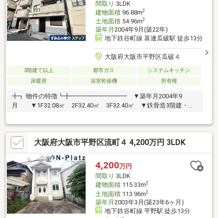
間取り
3LDK
2
建物面積
96.88m
2
土地面積
54.96m
築年月
2004年9月(築22年)
地下鉄谷町線 喜連瓜破駅 徒歩13分
大阪府大阪市平野区瓜破４
3階建て以上
都市ガス
システムキッチン
床暖房
浴室乾燥機
所有権
╋┓ 物件の特徴┗╋━━━━━━━━━ ▼築年月2004年9
月 ▼1F32.08㎡ 2F32.40㎡ 3F32.40㎡ ▼鉄骨造3階建・
3LDK
大阪府大阪市平野区流町４ 4,200万円 3LDK
4,200
万円
間取り
3LDK
2
建物面積
115.33m
2
土地面積
113.96m
築年月
2003年3月(築23年6ヶ月)
地下鉄谷町線 平野駅 徒歩13分