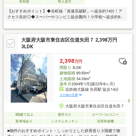
所有権
即入居可
【おすすめポイント】◆谷町線「喜連瓜破駅」へ徒歩約14分！ア
クセス良好◎◆スーパーやコンビニ徒歩圏内！小学校へ徒歩約8
分【当社について】・大阪市内／守口市／寝屋川市／枚方市エリ
アを主に取り扱っております。・その他エリアもお取り扱い可能
ですのでお気軽にご相談下さい♪・お客様のライフスタイルに合わ
大阪府大阪市東住吉区住道矢田７ 2,398万円
せた接客が得意です♪・お電話以外にも、メール、SMS、LINEな
ど柔軟にご対応いたします！・ご不安点ゼロを目標に接客を心掛
3LDK
けています！・気さくでとっても話しやすいスタッフが揃ってい
ますので、初めて不動産をご検討の方でもご安心ください♪
2,398
万円
間取り
3LDK
2
建物面積
89.83m
2
土地面積
54.36m
築年月
2004年1月(築22年8ヶ月)
近鉄南大阪線 矢田駅 徒歩14分
その他の交通
大阪府大阪市東住吉区住道矢田７
3階建て以上
都市ガス
ルーフバルコニー
駐車場あり
システムキッチン
浴室乾燥機
■物件のおすすめポイント・しっかりとした鉄骨造り３階建て物