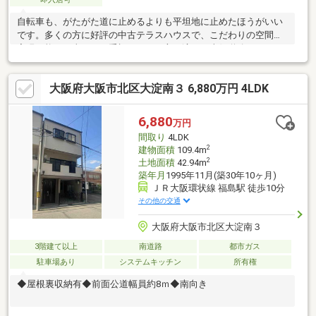
自転車も、がたがた道に止めるよりも平坦地に止めたほうがいい
です。多くの方に好評の中古テラスハウスで、こだわりの空間も
実現可能。日当たりを重視している方に適した南側道路になりま
す。生活を快適にする設備も充実のこの物件は2億6500万円で
す。お花や植物が育てやすい南向きの物件です。2駅利用できる場
大阪府大阪市北区大淀南３ 6,880万円 4LDK
所にあるので利便性が高いです。南向きの物件です。
6,880
万円
間取り
4LDK
2
建物面積
109.4m
2
土地面積
42.94m
築年月
1995年11月(築30年10ヶ月)
ＪＲ大阪環状線 福島駅 徒歩10分
その他の交通
大阪府大阪市北区大淀南３
3階建て以上
南道路
都市ガス
駐車場あり
システムキッチン
所有権
◆屋根裏収納有◆前面公道幅員約8ｍ◆南向き