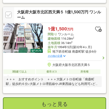
大阪府大阪市北区西天満５ 1億1,500万円 ワンル
ーム
1億1,500
万円
間取り
ワンルーム
2
建物面積
116.28m
2
土地面積
36.14m
築年月
1994年5月(築32年4ヶ月)
地下鉄谷町線 南森町駅 徒歩6分
その他の交通
大阪府大阪市北区西天満５
3階建て以上
都市ガス
所有権
＋＋＋ おすすめポイント ＋＋＋大阪メトロ谷町線「南森町
駅」徒歩約６分♪大阪メトロ堺筋線やJR東西線なども利用可♪どこ
へお出かけするのにもアクセス便利♪前面道路約１７ｍ、間口約１
８ｍと広々♪空室のためいつでもご内覧可能です♪＊＊＊ 周辺情
報 ＊＊＊ライフ太融寺店：徒歩4分（305ｍ）ファミリーマート
西天満六丁目店：徒歩2分（116ｍ）スギ薬局西天満店：徒歩1分
もっと見る
（76ｍ）大阪野崎郵便局：徒歩6分（478ｍ）みなと銀行梅田支