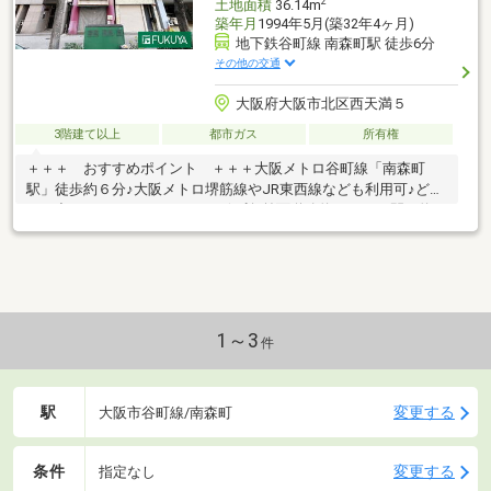
2
土地面積
36.14m
築年月
1994年5月(築32年4ヶ月)
地下鉄谷町線 南森町駅 徒歩6分
その他の交通
大阪府大阪市北区西天満５
3階建て以上
都市ガス
所有権
＋＋＋ おすすめポイント ＋＋＋大阪メトロ谷町線「南森町
駅」徒歩約６分♪大阪メトロ堺筋線やJR東西線なども利用可♪どこ
へお出かけするのにもアクセス便利♪前面道路約１７ｍ、間口約１
８ｍと広々♪空室のためいつでもご内覧可能です♪＊＊＊ 周辺情
報 ＊＊＊ライフ太融寺店：徒歩4分（305ｍ）ファミリーマート
西天満六丁目店：徒歩2分（116ｍ）スギ薬局西天満店：徒歩1分
（76ｍ）大阪野崎郵便局：徒歩6分（478ｍ）みなと銀行梅田支
店：徒歩2分（83ｍ）大阪府天満警察署：徒歩6分（470ｍ）
1～3
件
駅
変更する
大阪市谷町線/南森町
条件
変更する
指定なし