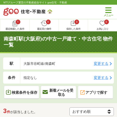
NTTグループ運営の不動産総合サイト goo住宅・不動産
1
0
0
0
最近検索した条件
最近見た物件
保存した条件
お気に入り
南森町駅(大阪府)の中古一戸建て・中古住宅 物件
一覧
駅
変更する
大阪市谷町線/南森町
条件
変更する
指定なし
新着メールを受
検索条件を保存
アプリで探す
取る
3
件
が該当しました。