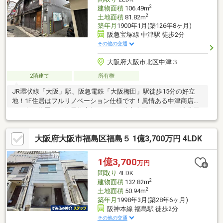
2
建物面積
106.49m
2
土地面積
81.82m
築年月
1900年1月(築126年8ヶ月)
阪急宝塚線 中津駅 徒歩2分
その他の交通
大阪府大阪市北区中津３
2階建て
所有権
JR環状線「大阪」駅、阪急電鉄「大阪梅田」駅徒歩15分の好立
地！1F住居はフルリノベーション仕様です！風情ある中津商店街
の一角に位置する住居兼店舗です。不動産売買をはじめ、諸費用
のご相談、住宅ローン、低金利ローンのご紹介、リフォームまで
トータルサポート。豊富な経験と実績で、お客様の大切な不動産
大阪府大阪市福島区福島５ 1億3,700万円 4LDK
取引をしっかりサポートいたします。住まいに関する疑問やお悩
みは、どんなことでもワールドスタイルへお気軽にご相談くださ
い。
1億3,700
万円
間取り
4LDK
2
建物面積
132.82m
2
土地面積
50.94m
築年月
1998年3月(築28年6ヶ月)
阪神本線 福島駅 徒歩2分
その他の交通