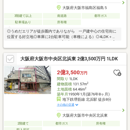
大阪府大阪市福島区福島５
3階建て以上
南道路
都市ガス
駐車場あり
所有権
◎うめだエリアが徒歩圏内でありながら 一戸建中心の住宅街に
位置する好立地◎車庫に2台駐車可能（車種による）◎4LDK＋ロ
フト（約８．４㎡）ありの戸建【令和1年9月リフォーム歴あり】
≪新調≫キッチン・浴室・洗面化粧台 トイレ・洗面ボウ
ル・洗濯パン キッチン収納・キッチン横収納棚≪張替≫
大阪府大阪市中央区北浜東 2億3,500万円 1LDK
ＣＦ（洗面室、２階トイレ） クロス２階全室■平成10年3
月建築■鉄骨造4階建■南向きで採光良好■シャッター付き車庫■4階
にロフト（約８．４㎡）あり■商業地域■容積率：240％
2億3,500
万円
間取り
1LDK
2
建物面積
131.57m
2
土地面積
64.46m
築年月
1950年1月(築76年8ヶ月)
地下鉄堺筋線 北浜駅 徒歩8分
その他の交通
大阪府大阪市中央区北浜東
2階建て
都市ガス
所有権
即入居可