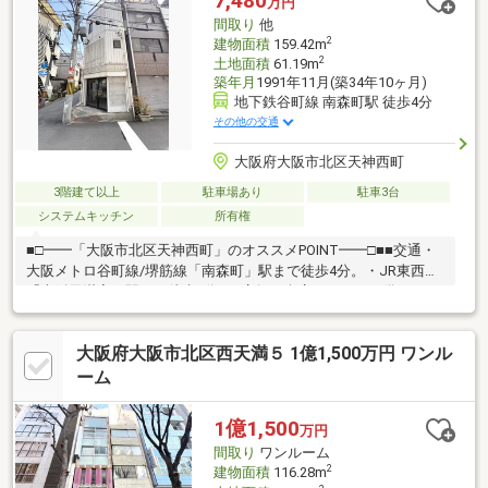
7,480
万円
町」駅徒歩4分・JR東西線「大阪天満宮」駅徒歩6分・JR大阪環状
間取り
他
線「天満」駅徒歩8分
2
建物面積
159.42m
2
土地面積
61.19m
築年月
1991年11月(築34年10ヶ月)
地下鉄谷町線 南森町駅 徒歩4分
その他の交通
大阪府大阪市北区天神西町
3階建て以上
駐車場あり
駐車3台
システムキッチン
所有権
■□━━「大阪市北区天神西町」のオススメPOINT━━□■■交通・
大阪メトロ谷町線/堺筋線「南森町」駅まで徒歩4分。・JR東西線
「大阪天満宮」駅まで徒歩6分。■店舗・倉庫スペースが備わった
鉄骨造、4階建住宅。■1階には約10.9帖の店舗、約12.3帖の倉庫が
設けられています。■住居部分は2～4階の「5DKK」。■水廻りが2
大阪府大阪市北区西天満５ 1億1,500万円 ワンル
階・3階に備わり、 それぞれの世帯のプライバシーに配慮した暮
らしが叶います。■3台駐車可能です(車種による)。■防火地域に指
ーム
定されたエリアに位置します。■周辺環境・セブンイレブン大阪
天神西町店：徒歩2分(約100m)・コーヨー南森町店：徒歩4分(約
1億1,500
万円
290m)
間取り
ワンルーム
2
建物面積
116.28m