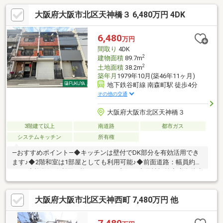
大阪府大阪市北区天神橋３ 6,480万円 4DK
6,480
万円
間取り
4DK
2
建物面積
89.7m
2
土地面積
38.2m
築年月
1979年10月(築46年11ヶ月)
地下鉄谷町線 南森町駅 徒歩4分
その他の交通
大阪府大阪市北区天神橋３
3階建て以上
南道路
都市ガス
システムキッチン
所有権
―おすすめポイント―◆キッチンは壁付でDK部分を有効活用でき
ます♪◆2階和室は1部屋としても利用可能♪◆前面道路：幅員約
6m！◆複数沿線利用可能でアクセス良好！◆天神橋筋商店街徒歩
1分！◆周辺施設充実の生活しやすい環境です♪◆収益用としても
ご検討ください♪◆弊社工務店でのリフォームも承ります！お気
大阪府大阪市北区天神西町 7,480万円 他
軽にご相談ください♪―1階店舗部分賃貸中―・月額賃料：１８
９，０００円・年間収入：２，２６８，０００円―交通―・大阪メ
トロ谷町線/堺筋線「南森町」駅徒歩4分・大阪メトロ堺筋線「扇