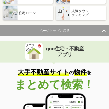
人気タウン
住宅ローン
ランキング
ページトップに戻る
goo住宅・不動産
アプリ
大手不動産サイト
物件
の
を
まとめて検索！