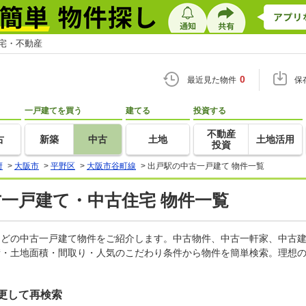
住宅・不動産
0
最近見た物件
保
一戸建てを買う
建てる
投資する
不動産
古
新築
中古
土地
土地活用
投資
府
>
大阪市
>
平野区
>
大阪市谷町線
>
出戸駅の中古一戸建て 物件一覧
古一戸建て・中古住宅 物件一覧
家などの中古一戸建て物件をご紹介します。中古物件、中古一軒家、中古
積・土地面積・間取り・人気のこだわり条件から物件を簡単検索。理想の
更して再検索