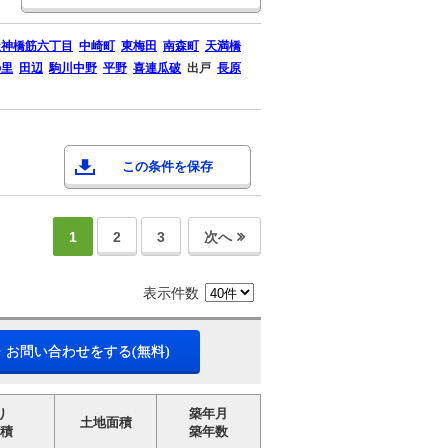
天神橋筋六丁目
中崎町
東梅田
南森町
天満橋
の里
田辺
駒川中野
平野
喜連瓜破
出戸
長原
この条件を保存
1
2
3
次へ
表示件数
・お問い合わせをする(無料)
り
築年月
土地面積
積
築年数