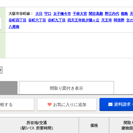
大阪市谷町線：
大日
守口
太子橋今市
千林大宮
関目高殿
野江内代
都島
谷町四丁目
谷町六丁目
谷町九丁目
四天王寺前夕陽ヶ丘
天王寺
阿倍野
文
八尾南
間取り図付き表示
お気に入りに追加
資料請求
所在地/交通
間取
価格
（駅/バス 所要時間）
建物面