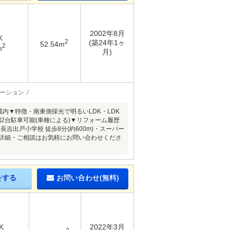
2002年8月
K
2
(築24年1ヶ
52.54m
2
m
月)
ーション
内▼特徴・南東側採光で明るいLDK・LDK
2台駐車可能(車種による)▼リフォーム履歴
長吉出戸小学校 徒歩8分(約600m)・スーパー
件の詳細・ご相談はお気軽にお問い合わせくださ
をする
お問い合わせ(無料)
K
2022年3月