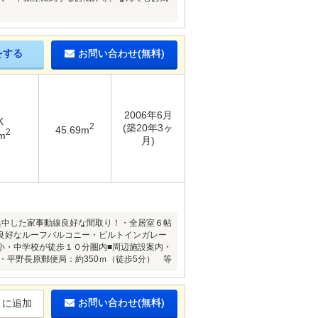
をする
お問い合わせ(無料)
2006年6月
K
2
(築20年3ヶ
45.69m
2
m
月)
集中した家事動線良好な間取り！・全居室６帖
良好なルーフバルコニー・ビルトインガレー
小・中学校が徒歩１０分圏内■周辺施設案内・
・平野長原郵便局：約350ｍ（徒歩5分） 等
お問い合わせ(無料)
りに追加