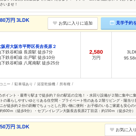
さいませ！
0万円 3LDK
見学予約
お気に入りに追加
大阪府大阪市平野区長吉長原２
2,580
地下鉄谷町線 長原駅 徒歩7分
3LD
地下鉄谷町線 出戸駅 徒歩10分
万円
95.58
地下鉄谷町線 八尾南駅 徒歩25分
コニー
駐車場あり
浴室乾燥機
所有権
めポイント・最寄り駅まで徒歩約７分の駅近の立地！・水回り設備が２階に集中に
トの暮らしやすいゆとりある住空間・プライベート性のある２階リビング・陽当り
ニが徒歩約２分の距離でちょっとした買い物に便利・お子様のいるご家庭も安心の
約600ｍ（徒歩9分）・セブンイレブン大阪長吉長原2丁目店：約150ｍ（徒歩2分）
0万円 3LDK
お気に入