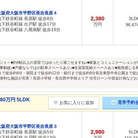
大阪府大阪市平野区長吉長原４
2,380
地下鉄谷町線 長原駅 徒歩8分
3LD
地下鉄谷町線 出戸駅 徒歩17分
万円
96.67
地下鉄谷町線 八尾南駅 徒歩19分
ント～■約6帖以上の居室ではゆったり過ごせますね♪■家族とコミュニケーションが
事動線♪■戸建ならではの駐車スペースあり♪■全居室収納スペースあり■風情感じる
まで徒歩約8分・病院まで徒歩約12分・銀行まで徒歩約8分長吉東部中央公園まで徒
便利な施設が充実！長原小学校・長吉西中学校エリア 住宅ローンや資金計画などお
0万円 5LDK
見学予約
お気に入りに追加
大阪府大阪市平野区長吉長原３
2,980
地下鉄谷町線 長原駅 徒歩5分
5LD
地下鉄谷町線 出戸駅 徒歩13分
万円
119.2