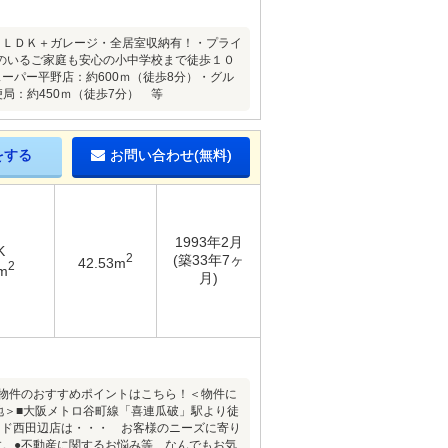
３ＬＤＫ＋ガレージ・全居室収納有！・プライ
のいるご家庭も安心の小中学校まで徒歩１０
ーパー平野店：約600ｍ（徒歩8分）・グル
局：約450ｍ（徒歩7分） 等
をする
お問い合わせ(無料)
1993年2月
K
2
(築33年7ヶ
42.53m
2
m
月)
本物件のおすすめポイントはこちら！＜物件に
地＞■大阪メトロ谷町線「喜連瓜破」駅より徒
ンド西田辺店は・・・ お客様のニーズに寄り
す。●不動産に関するお悩み等、なんでもお気