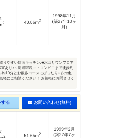
1998年11月
K
2
(築27年10ヶ
43.86m
2
m
月)
取りやすい対面キッチン♪■水回りワンフロア
和室あり♪～周辺環境～・コンビニまで徒歩約
歩約10分とお散歩コースにぴったり♪その他、
気軽にご相談ください！ お気軽にお問合せく
をする
お問い合わせ(無料)
1999年2月
K
2
(築27年7ヶ
51.65m
2
3m