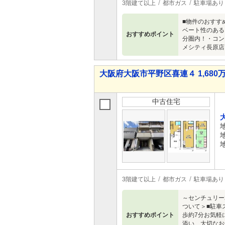
3階建て以上
都市ガス
駐車場あり
■物件のおすす
ベート性のある
おすすめポイント
分圏内！・コン
メシティ長原店
大阪府大阪市平野区喜連４ 1,680万
中古住宅
3階建て以上
都市ガス
駐車場あり
～センチュリー
ついて＞■駐車
おすすめポイント
歩約7分お気軽
添い、大切なお