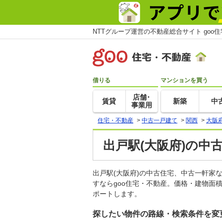
NTTグループ運営の不動産総合サイト goo
借りる
マンションを買う
店舗･
賃貸
新築
中
事業用
住宅・不動産
>
中古一戸建て
>
関西
>
大阪
出戸駅(大阪府)の中
出戸駅(大阪府)の中古住宅、中古一軒
すならgoo住宅・不動産。価格・建物面
ポートします。
探したい物件の路線・検索条件を変