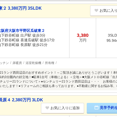
3,380万円 3SLDK
お気に入
大阪府大阪市平野区瓜破東２
3,380
地下鉄谷町線 出戸駅 徒歩3分
3SL
地下鉄谷町線 喜連瓜破駅 徒歩17分
万円
95.94
地下鉄谷町線 長原駅 徒歩21分
ッチン
床暖房
浴室乾燥機
所有権
21ランド西田辺店のおすすめポイント！～ご覧頂き誠にありがとうございます！
歩約3分圏内の好立地！■駐車1台可（車種による）＜立地＞■大阪メトロ谷町線「出
チュリー21ランドについて＞●センチュリー21ランド西田辺店は・・・ お客様
いたします！●リフォームのご相談も承っております。●不動産に関するお悩み等、
 2,380万円 3LDK
見学予約
お気に入りに追加