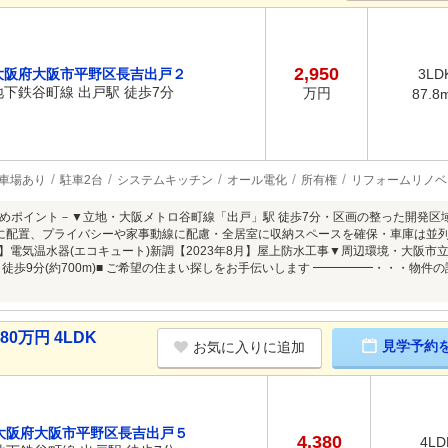
2,950
大阪府大阪市平野区長吉出戸２
3LD
地下鉄谷町線 出戸駅 徒歩7分
万円
87.8
車場あり
駐車2台
システムキッチン
オール電化
所有権
リフォームリノベ
めポイント－▼立地・大阪メトロ谷町線「出戸」駅 徒歩7分・区画の整った開発区域
に配置、プライバシーや家事動線に配慮・全居室に収納スペースを確保・車庫は並列
月】電気温水器(エコキュート)新調【2023年8月】屋上防水工事▼周辺環境・大阪市立
 徒歩9分(約700m)■ ご希望の住まい探しをお手伝いします ━━━━━・・・物
0万円 4LDK
見学予約
お気に入りに追加
大阪府大阪市平野区長吉出戸５
4,380
4LD