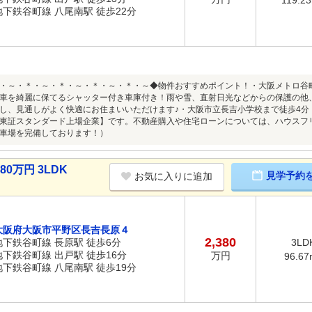
地下鉄谷町線 八尾南駅 徒歩22分
・～・＊・～・＊・～・＊・～・＊・～◆物件おすすめポイント！・大阪メトロ谷
車を綺麗に保てるシャッター付き車庫付き！雨や雪、直射日光などからの保護の他
し、見通しがよく快適にお住まいいただけます♪・大阪市立長吉小学校まで徒歩4分
東証スタンダード上場企業】です。不動産購入や住宅ローンについては、ハウスフ
車場を完備しております！）
0万円 3LDK
見学予約
お気に入りに追加
大阪府大阪市平野区長吉長原４
2,380
地下鉄谷町線 長原駅 徒歩6分
3LD
地下鉄谷町線 出戸駅 徒歩16分
万円
96.67
地下鉄谷町線 八尾南駅 徒歩19分