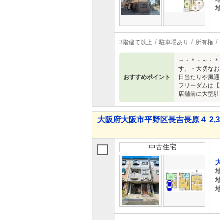
3階建て以上
駐車場あり
所有権
～・＊・～・＊
す。・大切なお
おすすめポイント
日当たりや風通
フリーダムは【
店舗前に大型駐
大阪府大阪市平野区長吉長原４ 2,38
中古住宅