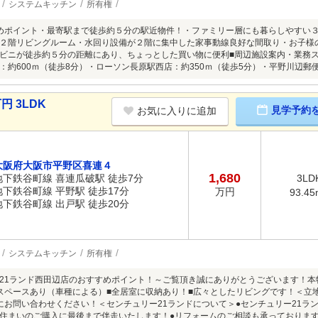
システムキッチン
所有権
めポイント・最寄駅まで徒歩約５分の駅近物件！・ファミリー層にも暮らしやすい
２階リビングルーム・水回り設備が２階に集中した家事動線良好な間取り・お子様
ビニが徒歩約５分の距離にあり、ちょっとした買い物に便利■周辺施設案内・業務ス
：約600ｍ（徒歩8分）・ローソン長原駅西店：約350ｍ（徒歩5分）・平野川辺郵便
円 3LDK
見学予約
お気に入りに追加
大阪府大阪市平野区喜連４
1,680
地下鉄谷町線 喜連瓜破駅 徒歩7分
3LD
地下鉄谷町線 平野駅 徒歩17分
万円
93.45
地下鉄谷町線 出戸駅 徒歩20分
システムキッチン
所有権
21ランド西田辺店のおすすめポイント！～ご覧頂き誠にありがとうございます！
スペースあり（車種による）■全居室に収納あり！■広々としたリビングです！＜立
にお問い合わせください！＜センチュリー21ランドについて＞●センチュリー21ラ
住まいのご購入に最後まで伴走いたします！●リフォームのご相談も承っておりま