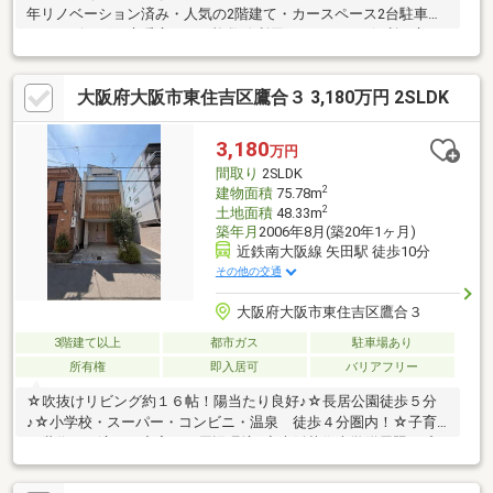
年リノベーション済み・人気の2階建て・カースペース2台駐車
可・リビングに床暖房あり・複数線利用可でアクセス便利な立
地・収納スペース充実・住環境良好・生活便利な周辺環境◆レス
ポンスは迅速に◆交渉は全力です◆‐多忙なお客様の「面倒だな」
大阪府大阪市東住吉区鷹合３ 3,180万円 2SLDK
をフルサポート致します‐◆「とりあえず見たい」「他社でローン
を断られた」「他社の物件もまとめて見てみたい」「相談だけし
てみたい」「しっかり交渉してほしい」「無駄を省きたい」等お
3,180
万円
気軽にご連絡下さいませ。
間取り
2SLDK
2
建物面積
75.78m
2
土地面積
48.33m
築年月
2006年8月(築20年1ヶ月)
近鉄南大阪線 矢田駅 徒歩10分
その他の交通
大阪府大阪市東住吉区鷹合３
3階建て以上
都市ガス
駐車場あり
所有権
即入居可
バリアフリー
☆吹抜けリビング約１６帖！陽当たり良好♪☆長居公園徒歩５分
♪☆小学校・スーパー・コンビニ・温泉 徒歩４分圏内！☆子育
て世代にも適した充実した周辺環境♪◆大阪芸術大学附属照ヶ丘
幼稚園：徒歩７分◆鷹合小学校：徒歩３分◆中野中学校：徒歩２
４分◆万代矢田店：徒歩４分◆１００ローソン店：徒歩３分◆ス