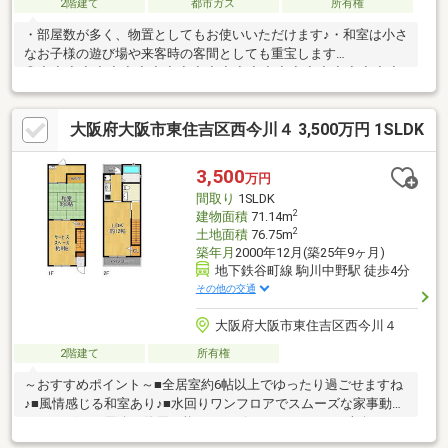
2階建て
都市ガス
所有権
・部屋数が多く、物置としてもお使いいただけます♪・和室は小さ
なお子様の遊び場や来客時の客間としても重宝します
◎◇◆◇◆◇◆◇◆◇◆◇◆◇◆◇◆◇◆◇◆◇◆◇◆◇◆
～内覧予約受付中です！お気軽にお問い合わせ下さい♪※他社様が
ネット掲載中の物件も同時に紹介・案内可能です。併せて内覧を
大阪府大阪市東住吉区西今川４ 3,500万円 1SLDK
希望される際は、お問合せ時にお申し付け下さい。※写真の家具
等の調度品は対象に含まれていません。＜学校＞大阪市立矢田小
学校大阪市立矢田南中学校
3,500
万円
間取り
1SLDK
2
建物面積
71.14m
2
土地面積
76.75m
築年月
2000年12月(築25年9ヶ月)
地下鉄谷町線 駒川中野駅 徒歩4分
その他の交通
大阪府大阪市東住吉区西今川４
2階建て
所有権
～おすすめポイント～■全居室約6帖以上でゆったり過ごせますね
♪■風情感じる和室あり♪■水回りワンフロアでスムーズな家事動線
♪■さまざまな用途に使用可能なサービススペースあり■南向きで
陽当たり良好♪■2面バルコニーで風通し良好♪～周辺環境～・コン