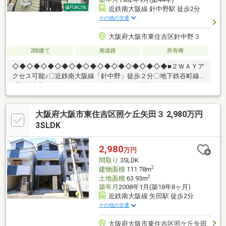
近鉄南大阪線 針中野駅 徒歩2分
その他の交通
大阪府大阪市東住吉区針中野３
2階建て
南道路
所有権
◇◆◇◆◇◆◇◆◇◆◇◆◇◆◇◆◇◆◇◆◇◆■２ＷＡＹア
クセス可能♪〇近鉄南大阪線「針中野」徒歩２分〇地下鉄谷町線
「駒川中野」徒歩６分■木造２階建３ＤＫ＋屋根裏収納■南向きに
つき日当たり良好♪■各居室収納豊富♪・スーパーやコンビニ、ド
ラッグストアなど生活に便利な施設が周辺には充実しています♪〇
大阪府大阪市東住吉区照ケ丘矢田３ 2,980万円
KINSHO近商ストア針中野店：徒歩2分（160ｍ）〇ファミリーマ
ート近鉄針中野駅店：徒歩2分 （160ｍ）〇ドラッグコスモス駒
3SLDK
川店：徒歩4分（260ｍ）
◇◆◇◆◇◆◇◆◇◆◇◆◇◆◇◆◇◆◇◆◇◆
2,980
万円
間取り
3SLDK
2
建物面積
111.78m
2
土地面積
63.93m
築年月
2008年1月(築18年8ヶ月)
近鉄南大阪線 矢田駅 徒歩2分
その他の交通
大阪府大阪市東住吉区照ケ丘矢田