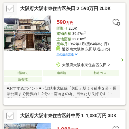
大阪府大阪市東住吉区矢田２ 590万円 2LDK
590
万円
間取り
2LDK
2
建物面積
39.57m
2
土地面積
32.61m
築年月
1962年1月(築64年8ヶ月)
近鉄南大阪線 矢田駅 徒歩2分
その他の交通
大阪府大阪市東住吉区矢田２
2階建て
南道路
都市ガス
所有権
■おすすめポイント■・近鉄南大阪線「矢田」駅より徒歩２分・長
居公園まで徒歩約１２分♪・南向きの為、日当たり良好です！・小
学校・中学校ともに徒歩１０分以内でお子様の通学にも安心で
す・近隣にスーパーやコンビニなどがあり生活至便です♪
大阪府大阪市東住吉区針中野１ 1,080万円 3DK