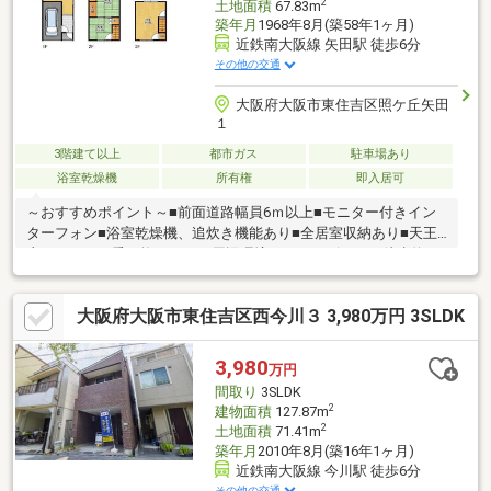
2
土地面積
67.83m
築年月
1968年8月(築58年1ヶ月)
近鉄南大阪線 矢田駅 徒歩6分
その他の交通
大阪府大阪市東住吉区照ケ丘矢田
１
3階建て以上
都市ガス
駐車場あり
浴室乾燥機
所有権
即入居可
～おすすめポイント～■前面道路幅員6ｍ以上■モニター付きイン
ターフォン■浴室乾燥機、追炊き機能あり■全居室収納あり■天王
寺エリアまで乗り換えなし～周辺環境～・コンビニまで徒歩約5
分・スーパーまで徒歩約4分・ドラッグストアまで徒歩約8分・郵
便局まで徒歩約4分・銀行まで徒歩約6分・小学校まで徒歩約4
大阪府大阪市東住吉区西今川３ 3,980万円 3SLDK
分・病院まで徒歩約7分・公園まで徒歩約5分その他、近隣には生
活に便利な施設多数あり!!ぜひ一度ご覧になってみませんか♪住宅
ローンなどの資金計画もお気軽にご相談ください!!お問合せお待ち
3,980
万円
しております!!
間取り
3SLDK
2
建物面積
127.87m
2
土地面積
71.41m
築年月
2010年8月(築16年1ヶ月)
近鉄南大阪線 今川駅 徒歩6分
その他の交通