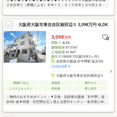
２台分有り（車種による）☆ＷＩＣ・ＳＩＣ付☆ＬＤＫ約１８．
１帖☆浴室乾燥機・食洗器・床暖房付♪☆２ＷＡＹアクセス可能♪
〇大阪メトロ谷町線「駒川中野」駅徒歩７分〇近鉄南大阪線「針
中野」駅徒歩１２分☆大阪市立東田辺小学校まで徒歩３分（約
大阪府大阪市東住吉区南田辺５ 3,098万円 4LDK
190m）・スーパーやコンビニ、ドラッグストアなど生活に便利な
施設が周辺には充実しています♪〇カナートモール南田辺：徒歩6
分（430ｍ）〇ファミリーマート東住吉南田辺店：徒歩4分（270
3,098
万円
ｍ）〇サンドラッグ駒川店：徒歩8分（570ｍ）
間取り
4LDK
◇◆◇◆◇◆◇◆◇◆◇◆◇◆
2
建物面積
87.07m
2
土地面積
41.9m
築年月
1993年7月(築33年2ヶ月)
近鉄南大阪線 針中野駅 徒歩9分
その他の交通
大阪府大阪市東住吉区南田辺５
3階建て以上
南道路
都市ガス
システムキッチン
所有権
即入居可
－物件のおすすめポイント－▼立地・近鉄南大阪線「針中野」徒
歩9分 他▼特徴・住空間を広く使える壁付キッチン・各洋室にWIC
等の収納付・全居室2面採光、フローリング仕様・2階と3階に南
向きバルコニー有・即引渡し可能(残金精算後)▼2026年6月室内リ
フォーム済【交換】キッチン、浴室、洗面化粧台、トイレ(1階・2