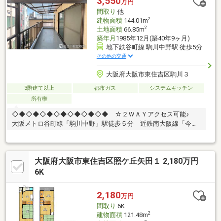
3,550
万円
間取り
他
2
建物面積
144.01m
2
土地面積
66.85m
築年月
1985年12月(築40年9ヶ月)
地下鉄谷町線 駒川中野駅 徒歩5分
その他の交通
大阪府大阪市東住吉区駒川３
3階建て以上
都市ガス
システムキッチン
所有権
◇◆◇◆◇◆◇◆◇◆◇◆◇◆ ☆２ＷＡＹアクセス可能♪
大阪メトロ谷町線「駒川中野」駅徒歩５分 近鉄南大阪線「今
川」駅徒歩８分☆４ＬＤＫ＋ＬＤＫ、延床面積１４４．０１㎡の
広さ☆西・東バルコニー４ヶ所☆日当たり・通風良好♪・スーパ
ーやコンビニ、ドラッグストアなど生活に便利な施設が周辺には
大阪府大阪市東住吉区照ケ丘矢田１ 2,180万円
充実しています♪〇カナートモール南田辺：徒歩10分（780ｍ）〇
ファミリーマート駒川三丁目店：徒歩2分（146ｍ）〇サンドラッ
6K
グ駒川店：徒歩6分（417ｍ）◇◆◇◆◇◆◇◆◇◆◇◆◇◆
2,180
万円
間取り
6K
2
建物面積
121.48m