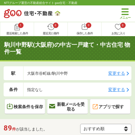
NTTグループ運営の不動産総合サイト goo住宅・不動産
1
0
0
0
最近検索した条件
最近見た物件
保存した条件
お気に入り
駒川中野駅(大阪府)の中古一戸建て・中古住宅 物
件一覧
駅
変更する
大阪市谷町線/駒川中野
条件
変更する
指定なし
新着メールを受
検索条件を保存
アプリで探す
取る
89
件
が該当しました。