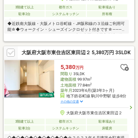
3階建て以上
都市ガス
駐車場あり
駐車2台
システムキッチン
所有権
◆近鉄南大阪線・大阪メトロ谷町線・JR阪和線の３沿線ご利用可
能☆◆ウォークイン・シューズインクロゼット付きです☆――――
＊――――＊――――＊――――＊――――■東住吉区・八尾市全域の物
件情報取り扱い可能！■ハウスフリーダムは【東証スタンダード
上場企業】です☆■物件多数揃えております！是非店頭へお越し
大阪府大阪市東住吉区東田辺２ 5,380万円 3SLDK
下さい♪■頭金０円のフルローンが可能です♪■お客様のライフプラ
ンに沿った物件をご提案させて頂きます☆■不動産購入や住宅ロ
ーンについてお気軽にお問合せ下さい♪■ご来店の際は、店舗横に
5,380
万円
駐車スペース４台分ございます♪■東住吉区・八尾市の【中古戸
間取り
3SLDK
建】ならハウスフリーダム八尾店 +o☆
2
建物面積
99.97m
2
土地面積
77.84m
築年月
2023年6月(築3年3ヶ月)
地下鉄谷町線 駒川中野駅 徒歩8分
その他の交通
大阪府大阪市東住吉区東田辺２
3階建て以上
都市ガス
駐車場あり
駐車2台
システムキッチン
床暖房
◇◆◇◆◇◆◇◆◇◆◇◆◇◆☆２０２３年６月建築☆駐車場