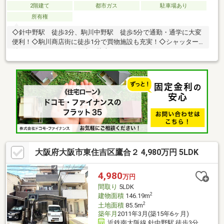
2階建て
都市ガス
駐車場あり
所有権
◇針中野駅 徒歩3分、駒川中野駅 徒歩5分で通勤・通学に大変
便利！◇駒川商店街に徒歩1分で買物施設も充実！◇シャッター
付ガレージでハイルーフ車も駐車できます！
大阪府大阪市東住吉区鷹合２ 4,980万円 5LDK
4,980
万円
間取り
5LDK
2
建物面積
146.19m
2
土地面積
85.5m
築年月
2011年3月(築15年6ヶ月)
近鉄南大阪線 針中野駅 徒歩3分