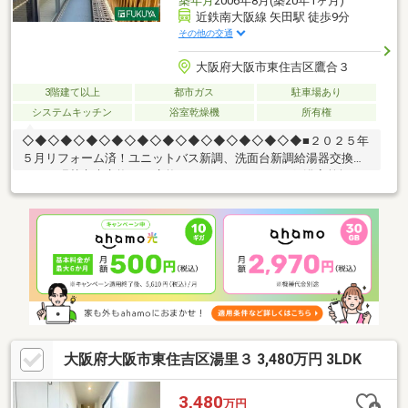
築年月
2006年8月(築20年1ヶ月)
近鉄南大阪線 矢田駅 徒歩9分
その他の交通
大阪府大阪市東住吉区鷹合３
3階建て以上
都市ガス
駐車場あり
システムキッチン
浴室乾燥機
所有権
◇◆◇◆◇◆◇◆◇◆◇◆◇◆◇◆◇◆◇◆◇◆■２０２５年
５月リフォーム済！ユニットバス新調、洗面台新調給湯器交換、
クロス張替巾木交換、CF交換、ハウスクリーニング■浴室乾燥
機・食洗器付■開放感のある吹抜♪■車庫付き■ＬＤＫ約１６帖■大
阪市立鷹合小学校まで徒歩４分（約300m)・スーパーやコンビ
ニ、ドラッグストアなど生活に便利な施設が周辺には充実してい
ます♪〇万代矢田店：徒歩4分（250ｍ）〇ローソンストア100東住
吉矢田店：徒歩3分 （200ｍ）〇スギ薬局長居公園通店：徒歩5分
（350ｍ）◇◆◇◆◇◆◇◆◇◆◇◆◇◆◇◆◇◆◇◆◇◆
大阪府大阪市東住吉区湯里３ 3,480万円 3LDK
3,480
万円