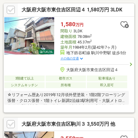
ビニまで徒歩約3分・スーパーまで徒歩約7分・病院まで徒歩約12
大阪府大阪市東住吉区田辺４ 1,580万円 3LDK
分・郵便局まで徒歩約5分・銀行まで徒歩約5分今川公園まで徒歩
約8分とお散歩コースにぴったり♪その他、周辺には生活に便利な
施設が充実！ぜひ、一度ご覧になってみませんか♪ 住宅ローンや
1,580
万円
資金計画などお気軽にご相談ください！ お気軽にお問合せくださ
間取り
3LDK
い！
2
建物面積
78.08m
2
土地面積
45.37m
築年月
1984年2月(築42年7ヶ月)
地下鉄谷町線 駒川中野駅 徒歩5分
その他の交通
大阪府大阪市東住吉区田辺４
3階建て以上
都市ガス
駐車場あり
システムキッチン
所有権
即入居可
☆リフォーム歴あり2019年12月頃外壁塗装・1階2階フローリング
張替・クロス張替・1階トイレ新調2沿線3駅利用可・大阪メトロ
谷町線「駒川中野」駅 徒歩5分・近鉄南大阪線「今川」駅 徒歩
6分・大阪メトロ谷町線「田辺」駅 徒歩9分
◇◆◇◆◇◆◇◆◇◆◇◆◇◆◇◆◇◆◇◆◇◆◇◆◇◆～
大阪府大阪市東住吉区駒川３ 3,550万円 他
内覧予約受付中です！お気軽にお問い合わせ下さい♪ＴＥＬ：
0120-34-2981 （担当：平野）まで