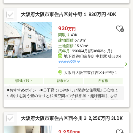
ット ◆モニター付インターホン◆閑静な住宅地 ◆豊富な収納◆
室内丁寧にお使いです。〇●〇近隣施設等〇●〇・大阪市立東田辺
大阪府大阪市東住吉区針中野１ 930万円 4DK
小学校：約680ｍ・大阪市立中野中学校：約800ｍ・ファミリーマ
ート駒川中野東店：約260ｍ・サンエー今川店：約460ｍ・今五児
童遊園：約250ｍ
930
万円
間取り
4DK
2
建物面積
67.8m
2
土地面積
35.63m
築年月
1990年4月(築36年5ヶ月)
地下鉄谷町線 駒川中野駅 徒歩3分
その他の交通
大阪府大阪市東住吉区針中野１
3階建て以上
都市ガス
所有権
■おすすめポイント■〇子育てにやさしい閑静な住環境♪〇心地よ
い眠りを誘う畳の香りと和風空間♪〇子供部屋・趣味部屋にも◎＜
access＞・大阪メトロ谷町線「駒川中野」駅より徒歩3分＜周辺
＞・ファミリーマート 針中野二丁目店 徒歩約4分・オーエスド
ラッグ駒川店 徒歩約4分・Maxvalu 駒川中野店 徒歩約8分※物件
大阪府大阪市東住吉区西今川３ 2,250万円 3LDK
写真は一部、AIによる画像処理を行っており家具や備品が削除さ
れております。現況とは異なることをご承知ください。～現在
TVCM放送中！～多種多様な不動産情報を取り扱っております♪東
2,250
万円