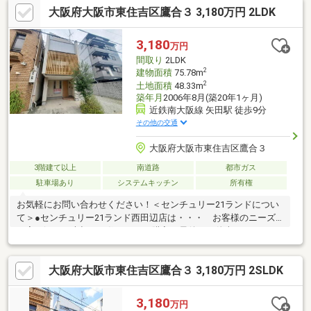
大阪府大阪市東住吉区鷹合３ 3,180万円 2LDK
階)、給湯器 等【張替】フロアタイル(LDK・洋室・廊下)、クロス
(全室壁・天井) 他▼周辺環境・コノミヤ南田辺店 徒歩1分(約
30m)■ ご希望の住まい探しをお手伝いします ━━━━━・・・物
3,180
万円
件の詳細・ご相談はお気軽にお問い合わせください。
間取り
2LDK
2
建物面積
75.78m
2
土地面積
48.33m
築年月
2006年8月(築20年1ヶ月)
近鉄南大阪線 矢田駅 徒歩9分
その他の交通
大阪府大阪市東住吉区鷹合３
3階建て以上
南道路
都市ガス
駐車場あり
システムキッチン
所有権
お気軽にお問い合わせください！＜センチュリー21ランドについ
て＞●センチュリー21ランド西田辺店は・・・ お客様のニーズ
に寄り添い、大切なお住まいのご購入に最後まで伴走いたしま
す！●リフォームのご相談も承っております。●購入・売却・ロー
ンのご相談・・・なんでもお気軽にご相談くださいませ！〇大阪
大阪府大阪市東住吉区鷹合３ 3,180万円 2SLDK
メトロ御堂筋線「西田辺」駅より徒歩1分！〇営業時間：10：00
～20：00（火曜日・水曜日定休日※祝日は営業）事前にご連絡い
ただけますと、スムーズにご案内が可能です。ご連絡お待ちして
3,180
万円
おります！