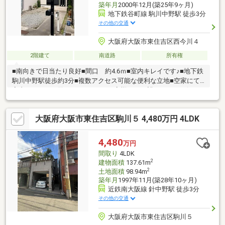
築年月
2000年12月(築25年9ヶ月)
地下鉄谷町線 駒川中野駅 徒歩3分
その他の交通
大阪府大阪市東住吉区西今川４
2階建て
南道路
所有権
■南向きで日当たり良好■間口 約4.6ｍ■室内キレイです♪■地下鉄
駒川中野駅徒歩約3分■複数アクセス可能な便利な立地■空家にて
室内ゆっくりご覧いただけます■お客様のご要望をしっかり伺
い、物件を一緒にお選びしたいと思っております！大事なマイホ
ームのお探し全力でお手伝いさせて頂きます♪ローン、リフォーム
大阪府大阪市東住吉区駒川５ 4,480万円 4LDK
のご相談など、何でもお気軽にご連絡下さい！即日内覧も可能で
す♪ご連絡おまちしております
4,480
万円
間取り
4LDK
2
建物面積
137.61m
2
土地面積
98.94m
築年月
1997年11月(築28年10ヶ月)
近鉄南大阪線 針中野駅 徒歩3分
その他の交通
大阪府大阪市東住吉区駒川５