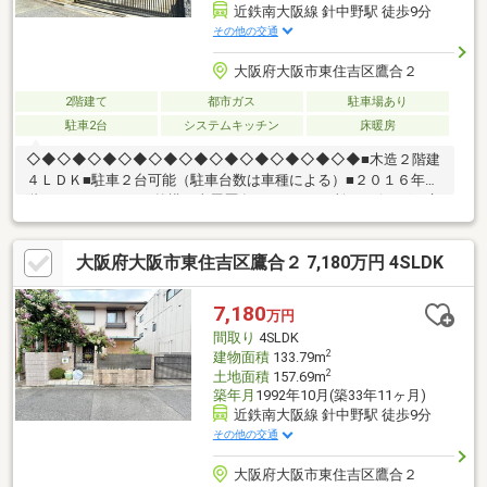
近鉄南大阪線 針中野駅 徒歩9分
その他の交通
大阪府大阪市東住吉区鷹合２
2階建て
都市ガス
駐車場あり
駐車2台
システムキッチン
床暖房
◇◆◇◆◇◆◇◆◇◆◇◆◇◆◇◆◇◆◇◆◇◆■木造２階建
４ＬＤＫ■駐車２台可能（駐車台数は車種による）■２０１６年１
階リノベーション・外構工事履歴有■ＷＩＣ３ヶ所■リビングに床
暖房付き■大阪市立鷹合小学校まで徒歩4分（280ｍ）・スーパー
やコンビニ、ドラッグストアなど生活に便利な施設が周辺には充
大阪府大阪市東住吉区鷹合２ 7,180万円 4SLDK
実しています♪〇万代矢田店：徒歩7分（540ｍ）〇ローソン鷹合
四丁目店：徒歩4分（290ｍ）〇スギ薬局鷹合店：徒歩8分（570
ｍ）◇◆◇◆◇◆◇◆◇◆◇◆◇◆◇◆◇◆◇◆◇◆
7,180
万円
間取り
4SLDK
2
建物面積
133.79m
2
土地面積
157.69m
築年月
1992年10月(築33年11ヶ月)
近鉄南大阪線 針中野駅 徒歩9分
その他の交通
大阪府大阪市東住吉区鷹合２