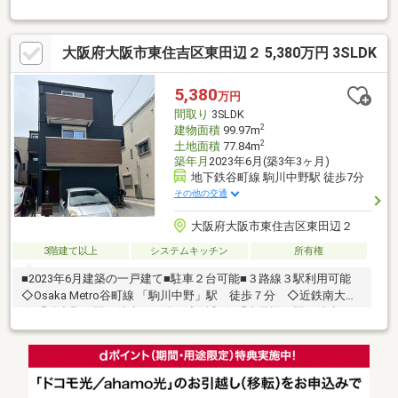
パナホームにて耐震補強工事およびリフォーム工事済み・庭付
中古戸建・大阪市内でありながら、どこか落ち着いた空気が流れ
る東住吉区鷹合。本物件は、毎日のお買い物に便利な「駒川商店
大阪府大阪市東住吉区東田辺２ 5,380万円 3SLDK
街」が徒歩圏内という、主婦（主夫）に嬉しい立地です。
5,380
万円
間取り
3SLDK
2
建物面積
99.97m
2
土地面積
77.84m
築年月
2023年6月(築3年3ヶ月)
地下鉄谷町線 駒川中野駅 徒歩7分
その他の交通
大阪府大阪市東住吉区東田辺２
3階建て以上
システムキッチン
所有権
■2023年6月建築の一戸建て■駐車２台可能■３路線３駅利用可能
◇Osaka Metro谷町線 「駒川中野」駅 徒歩７分 ◇近鉄南大阪
線 「針中野」駅 徒歩１２分 ◇阪和線 「南田辺」駅 徒歩１４
分■物件の詳細及び内覧希望のお問い合わせにつきましては担当
までお願いいたします。