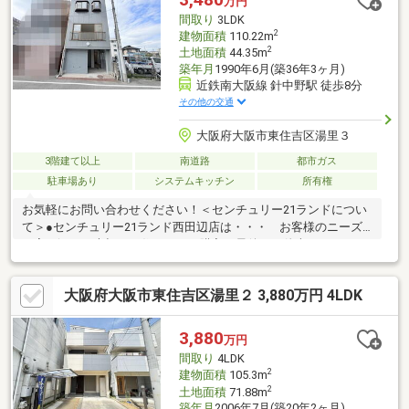
万円
間取り
3LDK
2
建物面積
110.22m
2
土地面積
44.35m
築年月
1990年6月(築36年3ヶ月)
近鉄南大阪線 針中野駅 徒歩8分
その他の交通
大阪府大阪市東住吉区湯里３
3階建て以上
南道路
都市ガス
駐車場あり
システムキッチン
所有権
お気軽にお問い合わせください！＜センチュリー21ランドについ
て＞●センチュリー21ランド西田辺店は・・・ お客様のニーズ
に寄り添い、大切なお住まいのご購入に最後まで伴走いたしま
す！●リフォームのご相談も承っております。●購入・売却・ロー
ンのご相談・・・なんでもお気軽にご相談くださいませ！〇大阪
大阪府大阪市東住吉区湯里２ 3,880万円 4LDK
メトロ御堂筋線「西田辺」駅より徒歩1分！〇営業時間：10：00
～20：00（火曜日・水曜日定休日※祝日は営業）事前にご連絡い
ただけますと、スムーズにご案内が可能です。ご連絡お待ちして
3,880
万円
おります！
間取り
4LDK
2
建物面積
105.3m
2
土地面積
71.88m
築年月
2006年7月(築20年2ヶ月)