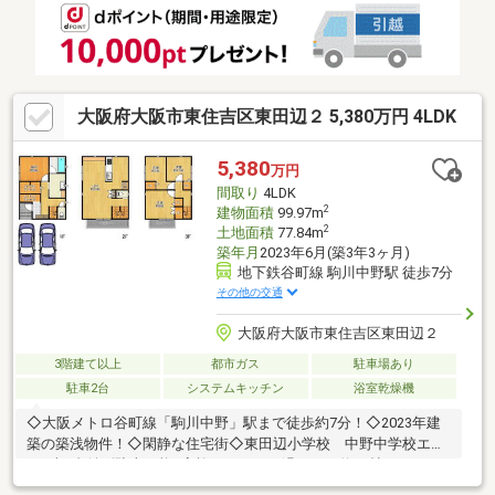
大阪府大阪市東住吉区東田辺２ 5,380万円 4LDK
5,380
万円
間取り
4LDK
2
建物面積
99.97m
2
土地面積
77.84m
築年月
2023年6月(築3年3ヶ月)
地下鉄谷町線 駒川中野駅 徒歩7分
その他の交通
大阪府大阪市東住吉区東田辺２
3階建て以上
都市ガス
駐車場あり
駐車2台
システムキッチン
浴室乾燥機
◇大阪メトロ谷町線「駒川中野」駅まで徒歩約7分！◇2023年建
築の築浅物件！◇閑静な住宅街◇東田辺小学校 中野中学校エリ
ア■車2台並列駐車可能■家族でゆったり過ごせる約18帖のLDK！■
収納も豊富！■食洗機、浴室乾燥完備！■シューインクローゼット