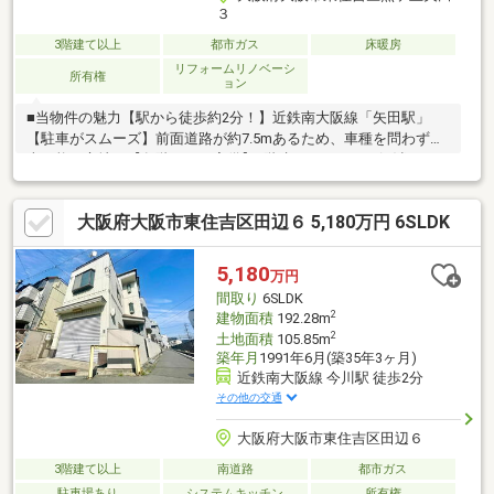
３
3階建て以上
都市ガス
床暖房
リフォームリノベーシ
所有権
ョン
■当物件の魅力【駅から徒歩約2分！】近鉄南大阪線「矢田駅」
【駐車がスムーズ】前面道路が約7.5mあるため、車種を問わず駐
車可能な立地。【各階トイレ完備】3階建てのネックを解消する、
各階お手洗い有り！■安心のリフォーム履歴2024年8月：外装リフ
ォーム済（屋根、外壁、修繕工事実施）2021年7月：内装リフォ
大阪府大阪市東住吉区田辺６ 5,180万円 6SLDK
ーム済（キッチン、浴室、独立洗面化粧台、トイレ新調）■その
他充実の設備・仕様約14帖のLDKには足元から暖かい【床暖房】
有り。家事の時短になる【食器洗い乾燥機】付きカウンターキッ
5,180
万円
チン。家事動線が良い【水回り設備2階集結】の間取り。家計にも
間取り
6SLDK
優しい【オール電化住宅】
2
建物面積
192.28m
2
土地面積
105.85m
築年月
1991年6月(築35年3ヶ月)
近鉄南大阪線 今川駅 徒歩2分
その他の交通
大阪府大阪市東住吉区田辺６
3階建て以上
南道路
都市ガス
駐車場あり
システムキッチン
所有権