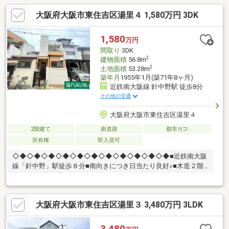
があり玄関もスッキリ！～周辺環境～・スーパーまで徒歩約7分・
大阪府大阪市東住吉区湯里４ 1,580万円 3DK
コンビニまで徒歩約3分・銀行まで徒歩約4分・郵便局まで徒歩約
3分・小学校まで徒歩約3分・保育園まで徒歩約3分・公園まで徒
歩約4分住宅ローンなどの資金計画もお気軽にご相談ください!!お
1,580
万円
問合せお待ちしております!!
間取り
3DK
2
建物面積
56.8m
2
土地面積
53.28m
築年月
1955年1月(築71年8ヶ月)
近鉄南大阪線 針中野駅 徒歩8分
その他の交通
大阪府大阪市東住吉区湯里４
2階建て
南道路
都市ガス
所有権
即入居可
◇◆◇◆◇◆◇◆◇◆◇◆◇◆◇◆◇◆◇◆◇◆■近鉄南大阪
線「針中野」駅徒歩８分■南向きにつき日当たり良好♪■木造２階
建３ＤＫ■南・北両面バルコニー・スーパーやコンビニ、ドラッ
グストアなど生活に便利な施設が周辺には充実しています♪〇万代
矢田店：徒歩9分（650ｍ）〇ローソン鷹合四丁目店：徒歩2分
大阪府大阪市東住吉区湯里３ 3,480万円 3LDK
（150ｍ）〇スギ薬局長居公園通店：徒歩11分（810ｍ）
◇◆◇◆◇◆◇◆◇◆◇◆◇◆◇◆◇◆◇◆◇◆
3,480