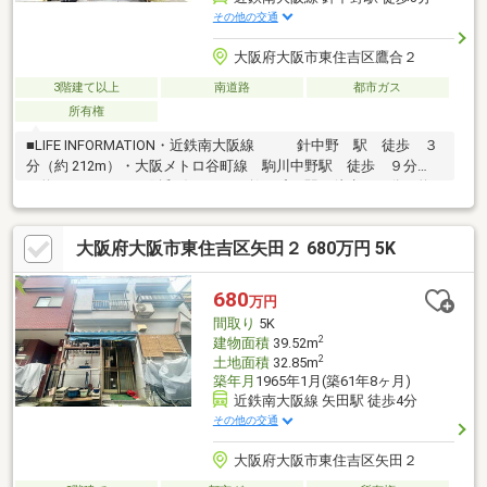
その他の交通
大阪府大阪市東住吉区鷹合２
3階建て以上
南道路
都市ガス
所有権
■LIFE INFORMATION・近鉄南大阪線 針中野 駅 徒歩 ３
分（約 212m）・大阪メトロ谷町線 駒川中野駅 徒歩 ９分
（約 710m）・ＪＲ阪和線 鶴ケ丘 駅 徒歩２１分（約
1649m）
大阪府大阪市東住吉区矢田２ 680万円 5K
680
万円
間取り
5K
2
建物面積
39.52m
2
土地面積
32.85m
築年月
1965年1月(築61年8ヶ月)
近鉄南大阪線 矢田駅 徒歩4分
その他の交通
大阪府大阪市東住吉区矢田２