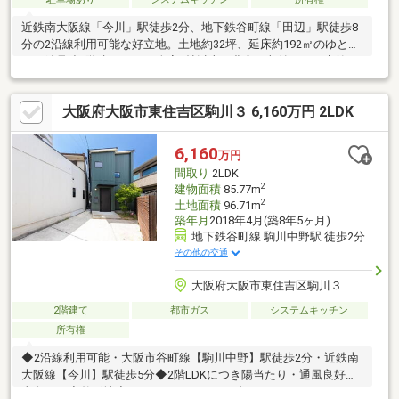
近鉄南大阪線「今川」駅徒歩2分、地下鉄谷町線「田辺」駅徒歩8
分の2沿線利用可能な好立地。土地約32坪、延床約192㎡のゆとり
ある鉄骨造3階建6SLDK。全室6帖以上＋豊富な収納で、ご家族そ
れぞれのプライベート空間もしっかり確保できます。室内リノベ
ーション・外装塗装済みで、そのまま気持ちよく新生活をスター
大阪府大阪市東住吉区駒川３ 6,160万円 2LDK
ト可能。2台駐車可能なルーフ付きカースペースは雨の日も安心。
南東角地につき開放感があり、民泊や収益物件としてもご検討い
ただける将来性ある一邸です。
6,160
万円
間取り
2LDK
2
建物面積
85.77m
2
土地面積
96.71m
築年月
2018年4月(築8年5ヶ月)
地下鉄谷町線 駒川中野駅 徒歩2分
その他の交通
大阪府大阪市東住吉区駒川３
2階建て
都市ガス
システムキッチン
所有権
◆2沿線利用可能・大阪市谷町線【駒川中野】駅徒歩2分・近鉄南
大阪線【今川】駅徒歩5分◆2階LDKにつき陽当たり・通風良好◆
東向き ◆整形地◆カウンターキッチン ◆ウォークインクローゼ