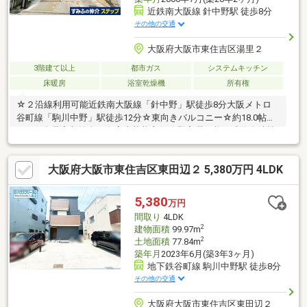
近鉄南大阪線 針中野駅 徒歩8分
その他の交通
大阪府大阪市東住吉区湯里２
3階建て以上
都市ガス
システムキッチン
床暖房
浴室乾燥機
所有権
☆２沿線利用可能近鉄南大阪線「針中野」駅徒歩8分大阪メトロ
谷町線「駒川中野」駅徒歩12分☆東向きバルコニー☆約18.0帖の
LDK☆全居室収納有り☆室内状態良好☆即入居可能（残代金清算
後）☆建物状況調査実施済☆前面道路（私道）の「通行・掘削同
意」取得済☆令和6年7月 内外装リフォーム済み～リフォーム内容
大阪府大阪市東住吉区東田辺２ 5,380万円 4LDK
～◇外壁塗装 ◇エコキュート交換 ◇洗面台新調 ◇トイレ新
調（１Ｆ、２Ｆ）◇和室畳表替え ◇クロス全室貼替 ◇建具全
室交換 ◇フロアタイル全室貼替【主な仕様・設備】■床暖房有
5,380
万円
り（LD部分） ■浴室乾燥暖房機付き ■IHクッキングヒーター
間取り
4LDK
■トイレ2箇所 ■エコキュート
2
建物面積
99.97m
2
土地面積
77.84m
築年月
2023年6月(築3年3ヶ月)
地下鉄谷町線 駒川中野駅 徒歩8分
その他の交通
大阪府大阪市東住吉区東田辺２