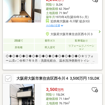
住吉区に住まいを求めるなら、当社スタッフまでお気軽にお問い
間取り
3LDK
合わせください。
2
建物面積
62.76m
2
土地面積
71.9m
築年月
1973年4月(築53年5ヶ月)
近鉄南大阪線 今川駅 徒歩3分
その他の交通
大阪府大阪市東住吉区西今川３
2階建て
都市ガス
駐車場あり
リフォームリノベーシ
所有権
即入居可
ョン
◇◆◇◆◇◆◇◆◇◆◇◆◇◆◇◆◇◆◇◆◇◆◇☆リフォ
ーム済♪〇令和７年９月：洗面化粧台、温水洗浄便座付トイレ Ｃ
Ｆ（洗面・トイレ）、建具、クロス・フロアタイル 給湯器新調
〇令和８年２月：浴室リニューアル☆２ＷＡＹアクセス可能♪〇
近鉄南大阪線「今川」駅徒歩３分〇大阪メトロ谷町線「駒川中
大阪府大阪市東住吉区西今川４ 3,500万円 1SLDK
野」駅徒歩７分☆軽自動車駐車可能♪（車種による）・スーパー
やコンビニ、ドラッグストアなど生活に便利な施設が周辺には充
実しています♪〇サンエー今川店：徒歩4分（310ｍ）〇ファミリ
3,500
万円
ーマート西今川二丁目店：徒歩3分 （210ｍ）〇ココカラファイン
間取り
1SLDK
今川店：徒歩4分（310ｍ）
2
建物面積
71.14m
2
土地面積
76.75m