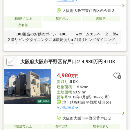
大阪府大阪市東住吉区西今川３
3階建て以上
都市ガス
床暖房
所有権
―――□■□担当のお勧めポイント□■□―――●ホームエレベーター付●
２階リビングダイニングに床暖房あり●２階リビングダイニング
に天窓あり●日当たり良好―――□■□交通アクセス□■□―――●近鉄南
大阪線「今川」駅 徒歩６分●大阪メトロ谷町線「駒川中野」
駅 徒歩８分●近鉄南大阪線「北田辺」駅 徒歩１３分
大阪府大阪市平野区背戸口２ 4,980万円 4LDK
4,980
万円
間取り
4LDK
2
建物面積
115.62m
2
土地面積
63.51m
築年月
2013年7月(築13年2ヶ月)
地下鉄谷町線 平野駅 徒歩6分
その他の交通
大阪府大阪市平野区背戸口２
3階建て以上
都市ガス
駐車場あり