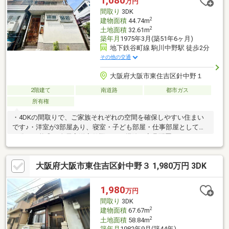
1,080
万円
間取り
3DK
2
建物面積
44.74m
2
土地面積
32.61m
築年月
1975年3月(築51年6ヶ月)
地下鉄谷町線 駒川中野駅 徒歩2分
その他の交通
大阪府大阪市東住吉区針中野１
2階建て
南道路
都市ガス
所有権
・4DKの間取りで、ご家族それぞれの空間を確保しやすい住まい
です♪・洋室が3部屋あり、寝室・子ども部屋・仕事部屋として使
い分け可能◎・全居室洋室仕様で、お掃除や家具配置がしやすい
住まい♪・各階に収納があり、日用品や季節物もすっきり片付けら
れます♪・全室洋室のため、ベッドやデスクなどの家具も置きやす
大阪府大阪市東住吉区針中野３ 1,980万円 3DK
く、暮らしに合わせたレイアウトが可能です♪・2沿線利用可能
で、通勤・通学やお出かけにも便利な立地◎・目的地に合わせて
路線を使い分けでき、毎日の移動がスムーズ♪・スーパー、コンビ
1,980
万円
ニが徒歩10分圏内に揃い、毎日のお買い物にも便利です◎
間取り
3DK
2
建物面積
67.67m
2
土地面積
58.84m
築年月
1982年9月(築44年)