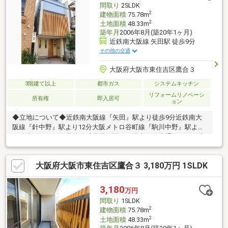
間取り
2SLDK
2
建物面積
75.78m
2
土地面積
48.33m
築年月
2006年8月(築20年1ヶ月)
近鉄南大阪線 矢田駅 徒歩9分
その他の交通
大阪府大阪市東住吉区鷹合３
3階建て以上
都市ガス
システムキッチン
リフォームリノベーシ
所有権
即入居可
ョン
◆立地について◆近鉄南大阪線『矢田』駅より徒歩9分近鉄南大
阪線『針中野』駅より12分大阪メトロ谷町線『駒川中野』駅より
19分大阪メトロ御堂筋線『長居』駅より徒歩20分大通りから一本
入った閑静な住宅街です♪◆お部屋・設備について◆・リフォー
ム済♪(2026年5月)・収納充実大きな納戸や玄関収納があります♪◆
大阪府大阪市東住吉区鷹合３ 3,180万円 1SLDK
周辺環境◆・鷹合小学校／中野中学校エリア・徒歩5分圏内にス
ーパーや病院、銀行、郵便局等が揃い生活至便！ 鷹合公園、長
居公園や素戔嗚尊神社(鷹合神社)も徒歩圏内！
3,180
万円
間取り
1SLDK
2
建物面積
75.78m
2
土地面積
48.33m