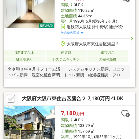
間取り
3LDK
2
建物面積
110.22m
2
土地面積
44.35m
築年月
1990年6月(築36年3ヶ月)
近鉄南大阪線 針中野駅 徒歩9分
その他の交通
大阪府大阪市東住吉区湯里３
3階建て以上
南道路
都市ガス
駐車場あり
システムキッチン
浴室乾燥機
☆令和８年４月リフォーム済！ システムキッチン新調、ユニッ
トバス新調 洗面化粧台新調、トイレ新調、給湯器新調 フロー
リング張替（LDK・洋室） フロアタイル張替（階段・廊下・玄
関） CF貼替（洗面所・トイレ）、建具新調 ガレージ・玄関新
設、外壁塗装（建物前面）☆南向きにつき日当たり良好♪☆ＬＤ
大阪府大阪市東住吉区鷹合２ 7,180万円 4LDK
Ｋ約１９．１帖の広さ♪☆前面道路幅員約６．０ｍ☆採光・通風
良好♪・生活に便利な施設が周辺には充実しています♪〇Maxvalu
駒川中野店：徒歩7分（540ｍ）〇ローソン東住吉湯里二丁目店：
7,180
万円
徒歩2分（140ｍ）〇セブンイレブン東住吉中野4丁目店：徒歩6分
間取り
4LDK
2
建物面積
133.79m
2
土地面積
157.69m
築年月
1992年10月(築33年11ヶ月)