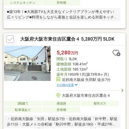
システムキッチン
所有権
■築13年！■大画面TVも大丈夫なインテリアプランが考えやすい
広々リビング■料理をしながら家族と会話を楽しめる対面キッチ
ン
大阪府大阪市東住吉区鷹合４ 5,280万円 5LDK
5,280
万円
間取り
5LDK
2
建物面積
108.41m
2
土地面積
185.12m
築年月
1953年1月(築73年8ヶ月)
近鉄南大阪線 矢田駅 徒歩7分
その他の交通
大阪府大阪市東住吉区鷹合４
2階建て
南道路
都市ガス
駐車場あり
所有権
・近鉄南大阪線「矢田」駅徒歩7分・近鉄南大阪線「針中野」駅徒
歩11分・大阪メトロ谷町線「駒川中野」駅徒歩18分・平成27年に