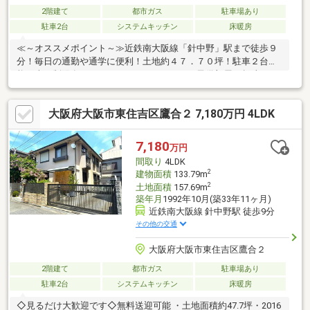
2階建て
都市ガス
駐車場あり
駐車2台
システムキッチン
床暖房
≪～オススメポイント～≫近鉄南大阪線「針中野」駅まで徒歩９
分！毎日の通勤や通学に便利！土地約４７．７０坪！駐車２台可
能（車種制限有）！ゆとりある４ＳＬＤＫ！子供部屋や趣味のお
部屋も作れますね♪ウッドデッキもあるので、天気のいい日にお庭
でランチも出来ますね！ご内覧をご希望の際はイエストアまでお
大阪府大阪市東住吉区鷹合２ 7,180万円 4LDK
気軽にお問合せ下さい♪≪～利便性よい周辺環境～≫◆小学校…鷹
合小学校まで徒歩３分◆中学校…中野中学校まで徒歩１４分◆ス
ーパー…万代矢田店まで徒歩８分◆日用品…スギ薬局鷹合店まで徒
7,180
万円
歩８分◆コンビニ…ローソン鷹合四丁目店まで徒歩５分
間取り
4LDK
2
建物面積
133.79m
2
土地面積
157.69m
築年月
1992年10月(築33年11ヶ月)
近鉄南大阪線 針中野駅 徒歩9分
その他の交通
大阪府大阪市東住吉区鷹合２
2階建て
都市ガス
駐車場あり
駐車2台
システムキッチン
床暖房
◇見るだけ大歓迎です◇無料送迎可能 ・土地面積約47.7坪・2016