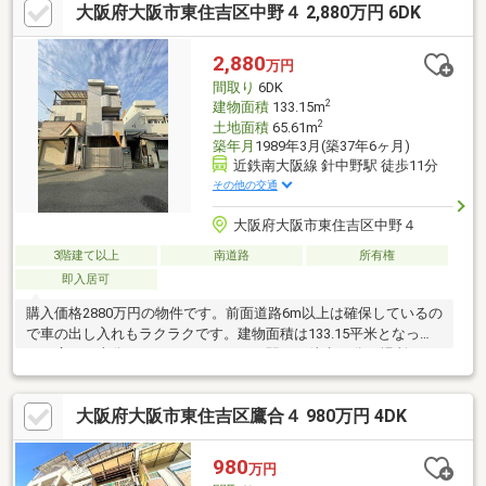
大阪府大阪市東住吉区中野４ 2,880万円 6DK
ギドラック長居公園通店：徒歩５分■自己資金０円からでも購入
OK！■住宅ローン ファイナンシャルプランナー相談会実施中！
「お家を買いたいけど、なにからはじめればいいの？」不動産購
2,880
万円
入で失敗しないためにも、小さなことでもぜひ当社へご相談くだ
間取り
6DK
さい！
2
建物面積
133.15m
2
土地面積
65.61m
築年月
1989年3月(築37年6ヶ月)
近鉄南大阪線 針中野駅 徒歩11分
その他の交通
大阪府大阪市東住吉区中野４
3階建て以上
南道路
所有権
即入居可
購入価格2880万円の物件です。前面道路6m以上は確保しているの
で車の出し入れもラクラクです。建物面積は133.15平米となって
おり広さも十分ではないでしょうか。駅まで徒歩11分の場所にあ
る物件です。2駅利用できる場所にあるので利便性が高いです。快
適な住環境が魅力的な中古の戸建て物件で充実した日々を過ごし
大阪府大阪市東住吉区鷹合４ 980万円 4DK
ませんか。気になる素敵な6DKの物件となっており、内覧も大歓
迎です。
980
万円