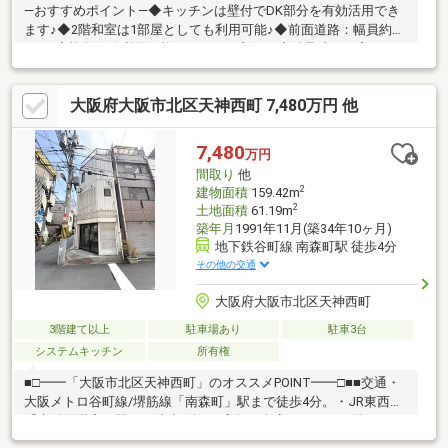
―おすすめポイント―◆キッチンは壁付でDK部分を有効活用でき
ます♪◆2階和室は1部屋としても利用可能♪◆前面道路：幅員約
6m！◆複数沿線利用可能でアクセス良好！◆鉄骨造のお家です
♪◆周辺施設充実の生活しやすい環境です♪◆収益用としてもご検
討ください♪◆弊社工務店でのリフォームも承ります！お気軽に
大阪府大阪市北区天神西町 7,480万円 他
ご相談ください♪―1階店舗部分賃貸中―・月額賃料：１８９，０
００円・年間収入：２，２６８，０００円―交通―・大阪メトロ谷
町線/堺筋線「南森町」駅徒歩4分・大阪メトロ堺筋線「扇町」駅
7,480
万円
徒歩4分・JR東西線「大阪天満宮」駅徒歩6分・JR大阪環状線「天
間取り
他
満」駅徒歩8分
2
建物面積
159.42m
2
土地面積
61.19m
築年月
1991年11月(築34年10ヶ月)
地下鉄谷町線 南森町駅 徒歩4分
その他の交通
大阪府大阪市北区天神西町
3階建て以上
駐車場あり
駐車3台
システムキッチン
所有権
■□━━「大阪市北区天神西町」のオススメPOINT━━□■■交通・
大阪メトロ谷町線/堺筋線「南森町」駅まで徒歩4分。・JR東西線
「大阪天満宮」駅まで徒歩6分。■店舗・倉庫スペースが備わった
鉄骨造、4階建住宅。■1階には約10.9帖の店舗、約12.3帖の倉庫が