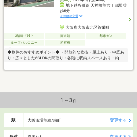
地下鉄谷町線 天神橋筋六丁目駅 徒
歩6分
その他の交通
大阪府大阪市北区菅栄町
3階建て以上
南道路
都市ガス
ルーフバルコニー
所有権
◆物件のおすすめポイント◆ ・開放的な吹抜・屋上あり・中庭あ
り・広々とした6SLDKの間取り・各階に収納スペースあり・約
24.3帖のLDK◆周辺アクセス◆・地下鉄谷町線「天神橋筋六丁
目」駅徒歩6分・大阪環状線「天満」駅徒歩9分・地下鉄堺筋線
「扇町」駅徒歩12分・デイリーカナートイズミヤ天六樋之口店
徒歩2分・ローソン国分寺一丁目東店 徒歩4分◆内覧予約受付
中！お気軽にお問合せください♪ 【センチュリー21 ライフシス
テム関目店】TEL:0120-80-4470
1～3
件
駅
変更する
大阪市堺筋線/扇町
条件
変更する
指定なし