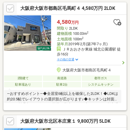
設けられています。■住居部分は2～4階の「5DKK」。■水廻りが2
大阪府大阪市都島区毛馬町４ 4,580万円 2LDK
階・3階に備わり、 それぞれの世帯のプライバシーに配慮した暮
らしが叶います。■3台駐車可能です(車種による)。■防火地域に指
定されたエリアに位置します。■周辺環境・セブンイレブン大阪
4,580
万円
天神西町店：徒歩2分(約100m)・コーヨー南森町店：徒歩4分(約
間取り
2LDK
290m)
2
建物面積
100.03m
2
土地面積
100m
築年月
2019年2月(築7年7ヶ月)
ＪＲおおさか東線 城北公園通駅 徒
歩16分
その他の交通
大阪府大阪市都島区毛馬町４
2階建て
南道路
都市ガス
駐車場あり
駐車2台
システムキッチン
―おすすめポイント―◆全居室6帖以上を確保した2LDK！◆LDKは
約20.5帖でレイアウトの選択肢が広がります♪◆キッチンは対面式
で、お料理中もリビングの様子を見渡せます♪◆LDKに３か所床暖
房付き！◆各居室洋室仕様で収納スペースもございます！◆1階
約17帖の洋室は事務所や応接間としてもご利用いただけます！◆
大阪府大阪市北区本庄東１ 9,800万円 5LDK
水回りが2階に集まっていて家事動線◎◆寒い季節やお天気の悪
い日に嬉しい浴室乾燥機付き♪◆おおさか東線「城北公園通」駅