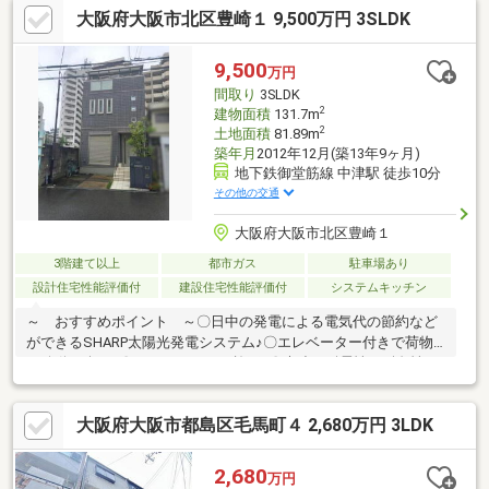
大阪府大阪市北区豊崎１ 9,500万円 3SLDK
校：徒歩10分業務用食品館中崎町店：徒歩3分ファミリーマート
天六本庄東店：徒歩7分スギドラッグ中崎町店：徒歩10分大阪本
庄郵便局：徒歩7分北おおさか信用金庫梅田支店：徒歩8分豊崎で
9,500
万円
新生活を始めませんか？皆様からのご連絡を心よりお待ちしてお
間取り
3SLDK
ります。
2
建物面積
131.7m
2
土地面積
81.89m
築年月
2012年12月(築13年9ヶ月)
地下鉄御堂筋線 中津駅 徒歩10分
その他の交通
大阪府大阪市北区豊崎１
3階建て以上
都市ガス
駐車場あり
設計住宅性能評価付
建設住宅性能評価付
システムキッチン
～ おすすめポイント ～〇日中の発電による電気代の節約など
ができるSHARP太陽光発電システム♪〇エレベーター付きで荷物
の移動も楽々♪〇セキスイハイム施工♪〇木造よ耐震性・耐久性が
高い軽量鉄骨造♪〇２０１２年１２月建築♪〇１階東側の窓はシャ
ッター雨戸で防犯面も安心♪〇３ＬＤＫ＋２Ｓ＋駐車スペースあり
大阪府大阪市都島区毛馬町４ 2,680万円 3LDK
♪〇住宅性能評価書取得物件♪
2,680
万円