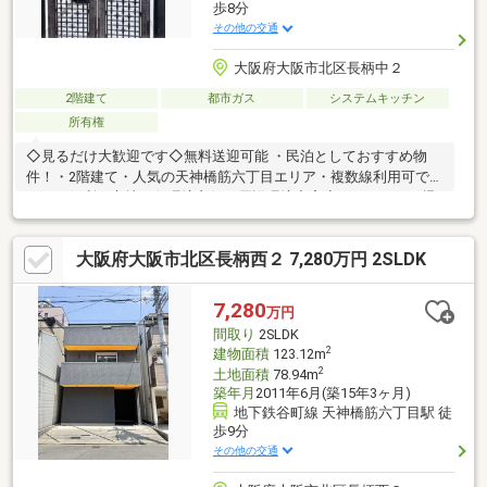
歩8分
その他の交通
大阪府大阪市北区長柄中２
2階建て
都市ガス
システムキッチン
所有権
◇見るだけ大歓迎です◇無料送迎可能 ・民泊としておすすめ物
件！・2階建て・人気の天神橋筋六丁目エリア・複数線利用可でア
クセス便利な立地・住環境良好・周辺環境充実◆レスポンスは迅
速に◆交渉は全力です◆‐多忙なお客様の「面倒だな」をフルサポ
ート致します‐◆「とりあえず見たい」「他社でローンをを断られ
大阪府大阪市北区長柄西２ 7,280万円 2SLDK
た」「他社の物件もまとめて見てみたい」「相談だけしてみた
い」「しっかり交渉してほしい」「無駄を省きたい」等お気軽に
ご連絡下さいませ。
7,280
万円
間取り
2SLDK
2
建物面積
123.12m
2
土地面積
78.94m
築年月
2011年6月(築15年3ヶ月)
地下鉄谷町線 天神橋筋六丁目駅 徒
歩9分
その他の交通