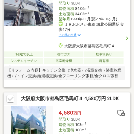
間取り
3LDK
2
建物面積
84.06m
2
土地面積
34.03m
築年月
1998年11月(築27年10ヶ月)
ＪＲおおさか東線 城北公園通駅 徒
歩17分
その他の交通
大阪府大阪市都島区毛馬町４
3階建て以上
都市ガス
駐車場あり
システムキッチン
浴室乾燥機
所有権
【リフォーム内容】キッチン交換（浄水器）/浴室交換（浴室乾燥
機）/トイレ交換/給湯器交換/全フローリング張替/全クロス張替洋
室へ変更/クッションフロア張替/全建具交換/靴箱新調/洗面台交
換/給湯器交換/分電盤交換【周辺環境】・大阪市立淀川小学校
徒歩約3分・大阪市立淀川中学校 徒歩約1分・ウエルシア都島毛
大阪府大阪市都島区毛馬町４ 4,580万円 2LDK
馬店 徒歩約6分・セブン-イレブン 大阪毛馬橋店 徒歩約7分・
サンディ 都島毛馬店 徒歩約13分・Seria 都島毛馬店 徒歩約12
分
4,580
万円
間取り
2LDK
2
建物面積
103m
2
土地面積
100m