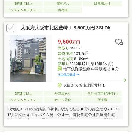
3階建て以上
都市ガス
駐車場あり
システムキッチン
所有権
大阪府大阪市北区豊崎１ 9,500万円 3SLDK
9,500
万円
間取り
3SLDK
2
建物面積
131.7m
2
土地面積
81.89m
築年月
2012年12月(築13年9ヶ月)
地下鉄御堂筋線 中津駅 徒歩10分
その他の交通
大阪府大阪市北区豊崎１
3階建て以上
駐車場あり
設計住宅性能評価付
システムキッチン
オール電化
所有権
◇大阪メトロ御堂筋線「中津」駅まで徒歩10分の好立地◇2012年
12月築のセキスイハイム施工◇オール電化住宅◇建築当時住宅性
能評価取得済 （耐震等級３・劣化対策等級３・維持管理対策等
級３・耐風等級２）◇ホームエレベーター付き◇太陽光発電シス
テム（ＳＨＡＲＰ製）【周辺施設】豊崎小学校：徒歩8分豊崎中学