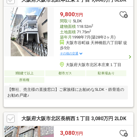
だけしてみたい」「しっかり交渉してほしい」「無駄を省きた
い」等お気軽にご連絡下さいませ。
9,800
万円
間取り
5LDK
2
建物面積
118.52m
2
土地面積
71.75m
築年月
1998年7月(築28年2ヶ月)
大阪市谷町線 天神橋筋六丁目駅 徒
歩5分
その他の交通
大阪府大阪市北区本庄東１丁目
3階建て以上
都市ガス
駐車場あり
所有権
【弊社、売主様の直接窓口】ご家族様にお勧めな5LDK・鉄骨造の
お勧め戸建♪
大阪府大阪市北区長柄西１丁目 3,080万円 2LDK
3,080
万円