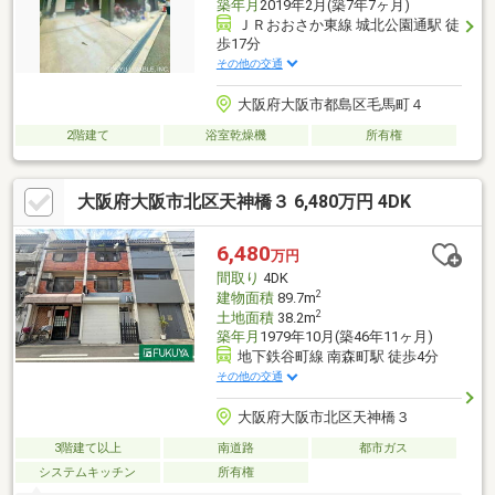
築年月
2019年2月(築7年7ヶ月)
ＪＲおおさか東線 城北公園通駅 徒
歩17分
その他の交通
大阪府大阪市都島区毛馬町４
2階建て
浴室乾燥機
所有権
大阪府大阪市北区天神橋３ 6,480万円 4DK
6,480
万円
間取り
4DK
2
建物面積
89.7m
2
土地面積
38.2m
築年月
1979年10月(築46年11ヶ月)
地下鉄谷町線 南森町駅 徒歩4分
その他の交通
大阪府大阪市北区天神橋３
3階建て以上
南道路
都市ガス
システムキッチン
所有権