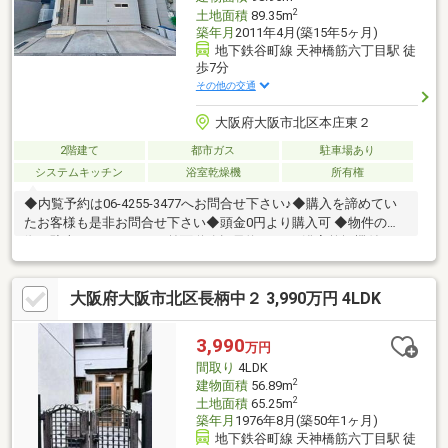
2
土地面積
89.35m
築年月
2011年4月(築15年5ヶ月)
地下鉄谷町線 天神橋筋六丁目駅 徒
歩7分
その他の交通
大阪府大阪市北区本庄東２
2階建て
都市ガス
駐車場あり
システムキッチン
浴室乾燥機
所有権
◆内覧予約は06-4255-3477へお問合せ下さい♪◆購入を諦めてい
たお客様も是非お問合せ下さい◆頭金0円より購入可 ◆物件の特
徴・駐車スペースあり・前面道路幅員約8m！・浴室乾燥機付きで
雨の日も安心・ゆとりのある４LDKの間取り・2沿線利用可能・生
活便利な周辺環境◆見るだけ大歓迎◆接客対応品質に自信があり
大阪府大阪市北区長柄中２ 3,990万円 4LDK
◆夜間早朝もお気軽にご連絡ください！◆無料送迎可「購入する
か分からないけど見るだけ見たい」「他社の物件もまとめて見て
みたい」等 ご購入をご検討中のお客様にとって、より良い条件で
3,990
万円
ご購入頂く為に精一杯サポート致します不動産の事なら何でもお
間取り
4LDK
気軽にご相談下さい！
2
建物面積
56.89m
2
土地面積
65.25m
築年月
1976年8月(築50年1ヶ月)
地下鉄谷町線 天神橋筋六丁目駅 徒