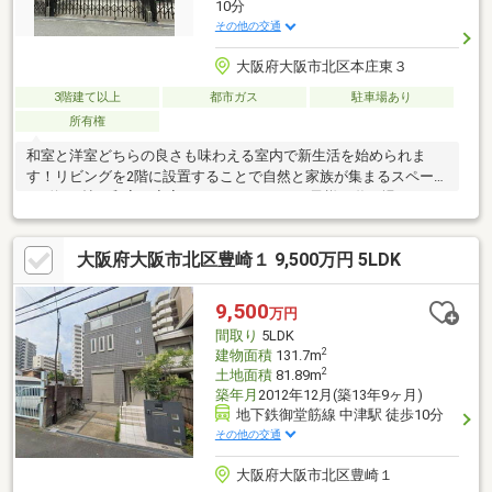
10分
その他の交通
大阪府大阪市北区本庄東３
3階建て以上
都市ガス
駐車場あり
所有権
和室と洋室どちらの良さも味わえる室内で新生活を始められま
す！リビングを2階に設置することで自然と家族が集まるスペース
に♪約4.5帖の和室は寝室としてだけでなくお子様の遊び場にもお
すすめです。各洋室は6帖以上で家族それぞれのプライベートスペ
ースを確保可能！豊崎本庄小学校まで徒歩13分、豊崎中学校まで
大阪府大阪市北区豊崎１ 9,500万円 5LDK
徒歩4分。周辺にはスーパーやドラッグストア等有で通勤通学だけ
でなくお買い物も便利な立地です。内見等お気軽にお問い合わせ
ください。
9,500
万円
間取り
5LDK
2
建物面積
131.7m
2
土地面積
81.89m
築年月
2012年12月(築13年9ヶ月)
地下鉄御堂筋線 中津駅 徒歩10分
その他の交通
大阪府大阪市北区豊崎１