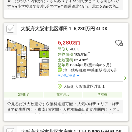
☆こだわりの内装がたくさんあります☆玄関がとっても美しいで
す☆●小学校まで徒歩5分です●全面道路北4.8ｍ、北西6.8ｍの角地
です●西向きのベランダが2階と3階にあり、窓が各部屋に2面あり
通風良好●収納箇所がたっぷりあります●1階の洋室（2部屋）は床
暖房完備！●洗面室に床下収納があります●契約不適合責任免責●
大阪府大阪市北区浮田１ 6,280万円 4LDK
現在居住中♪ぜひ一度ご覧ください【 ０６－６９４０－４４３
０ 】お問合せお待ちしております♪
6,280
万円
間取り
4LDK
2
建物面積
108.91m
2
土地面積
82.47m
築年月
1994年3月(築32年6ヶ月)
地下鉄谷町線 中崎町駅 徒歩6分
その他の交通
大阪府大阪市北区浮田１
2階建て
都市ガス
所有権
◇見るだけ大歓迎です◇無料送迎可能 ・人気の梅田エリア・梅田
まで徒歩圏内！・東南2面玄関・天神橋筋商店街徒歩圏内！・アク
セス良好！・全室窓あり！・住環境良好・安心の住宅保証付◇レ
スポンスは迅速に◇交渉は全力です◆‐多忙なお客様の「面倒だ
な」をフルサポート致します‐◆「とりあえず見たい」「他社でロ
大阪府大阪市北区本庄東１丁目 9,800万円 5LDK
ーンをを断られた」「他社の物件もまとめて見てみたい」「相談