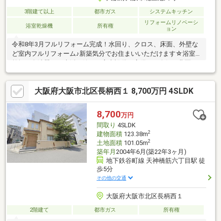
3階建て以上
都市ガス
システムキッチン
リフォームリノベーシ
浴室乾燥機
所有権
ョン
令和8年3月フルリフォーム完成！水回り、クロス、床面、外壁な
ど室内フルリフォーム♪新築気分でお住まいいただけます☆浴室
乾燥、食洗器など生活の嬉しい室内設備も完備！---人気の北区エ
リア！アクセス良好3路線以上利用可！梅田エリアは徒歩圏内♪各
地へのアクセスもしやすく通勤・通学やお出かけにも便利☆スー
大阪府大阪市北区長柄西１ 8,700万円 4SLDK
パー、ドラッグストアなど生活施設も徒歩圏内♪生活至便◎
8,700
万円
間取り
4SLDK
2
建物面積
123.38m
2
土地面積
101.05m
築年月
2004年6月(築22年3ヶ月)
地下鉄谷町線 天神橋筋六丁目駅 徒
歩5分
その他の交通
大阪府大阪市北区長柄西１
2階建て
都市ガス
所有権