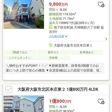
徒歩16分！◆大阪シティバス「淀川小学校」停徒歩5分！◆小中
9,800
万円
学校徒歩3分圏内でお子様も安心です♪◆前面道路公道で幅員約８
間取り
5LDK
m！◆平成３１年２月建築！
2
建物面積
118.52m
2
土地面積
71.75m
築年月
1998年7月(築28年2ヶ月)
地下鉄谷町線 天神橋筋六丁目駅 徒
歩5分
その他の交通
大阪府大阪市北区本庄東１
3階建て以上
都市ガス
駐車場あり
システムキッチン
所有権
＼物件おすすめPOINT！！／ ▼新耐震基準、鉄骨造3階建てのお
家につき上部で安心の構造 ▼全居室6帖以上の居室で全部屋、収
納場所も確保されております ▼間口が11.8メートルと広く、開放
的なお家。LDKにはたっぷりと採光が入ってきます ▼1階、2階部
分にトイレが完備されたレイアウト ＼立地おすすめPOINT！！／
大阪府大阪市北区本庄東２ 1億800万円 4LDK
▼阪急千里線、大阪メトロ谷町線、堺筋線が徒歩5分で利用可能▼
大通りから入った住宅のため、帰宅が遅くなっても安心の立地 ▼
天神橋筋商店街まで徒歩圏▼周辺には複数の商業施設が揃ってお
1億800
万円
り、飽きることのない立地
間取り
4LDK
2
建物面積
98.95m