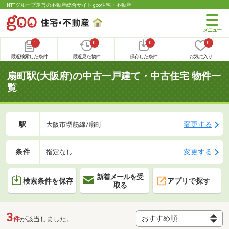
NTTグループ運営の不動産総合サイト goo住宅・不動産
1
0
0
0
最近検索した条件
最近見た物件
保存した条件
お気に入り
扇町駅(大阪府)の中古一戸建て・中古住宅 物件一
覧
駅
変更する
大阪市堺筋線/扇町
条件
変更する
指定なし
新着メールを受
検索条件を保存
アプリで探す
取る
3
件
が該当しました。