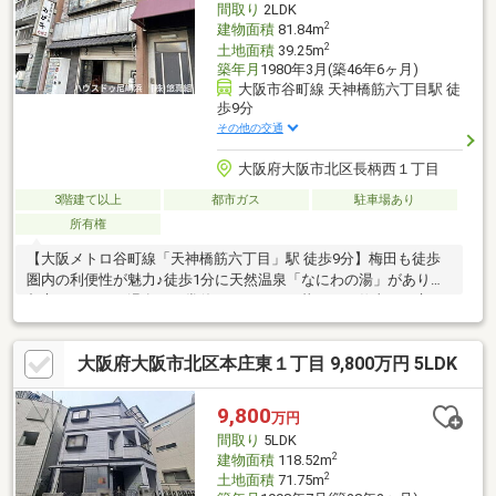
間取り
2LDK
2
建物面積
81.84m
2
土地面積
39.25m
築年月
1980年3月(築46年6ヶ月)
大阪市谷町線 天神橋筋六丁目駅 徒
歩9分
その他の交通
大阪府大阪市北区長柄西１丁目
3階建て以上
都市ガス
駐車場あり
所有権
【大阪メトロ谷町線「天神橋筋六丁目」駅 徒歩9分】梅田も徒歩
圏内の利便性が魅力♪徒歩1分に天然温泉「なにわの湯」があり、
都心にいながら温泉を日常使いできます。暮らしと仕事を両立し
たい方におすすめです。
大阪府大阪市北区本庄東１丁目 9,800万円 5LDK
9,800
万円
間取り
5LDK
2
建物面積
118.52m
2
土地面積
71.75m