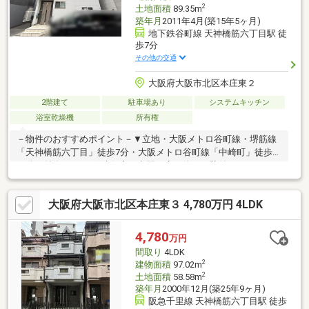
2
土地面積
89.35m
築年月
2011年4月(築15年5ヶ月)
地下鉄谷町線 天神橋筋六丁目駅 徒
歩7分
その他の交通
大阪府大阪市北区本庄東２
2階建て
駐車場あり
システムキッチン
浴室乾燥機
所有権
－物件のおすすめポイント－▼立地・大阪メトロ谷町線・堺筋線
「天神橋筋六丁目」徒歩7分・大阪メトロ谷町線「中崎町」徒歩
10分▼特徴・4LDK戸建住宅・空間を広く使える壁付けキッチン・
2階に4室配置、洋室1室・和室に収納有・西向きバルコニー設
置・各階にトイレ有、来客時も気兼ねなく使用可能・駐車スペー
大阪府大阪市北区本庄東３ 4,780万円 4LDK
ス1台分有(車種による)▼設備・浴室乾燥機・TVモニタ付インター
ホン▼周辺環境・ライフ本庄店 徒歩5分(約350m)・本庄南公園 徒
歩3分(約180m)■ ご希望の住まい探しをお手伝いします
4,780
万円
━━━━━・・・物件の詳細・ご相談はお気軽にお問い合わせく
間取り
4LDK
ださい。
2
建物面積
97.02m
2
土地面積
58.58m
築年月
2000年12月(築25年9ヶ月)
阪急千里線 天神橋筋六丁目駅 徒歩