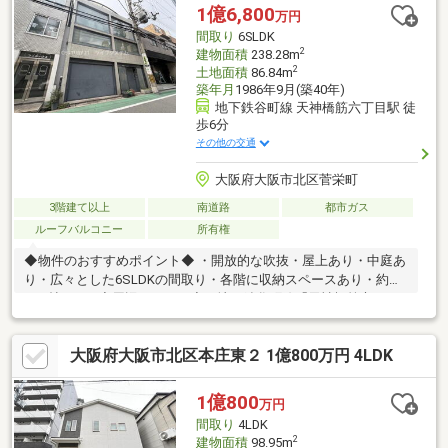
店：徒歩2分（83ｍ）大阪府天満警察署：徒歩6分（470ｍ）
1億6,800
万円
間取り
6SLDK
2
建物面積
238.28m
2
土地面積
86.84m
築年月
1986年9月(築40年)
地下鉄谷町線 天神橋筋六丁目駅 徒
歩6分
その他の交通
大阪府大阪市北区菅栄町
3階建て以上
南道路
都市ガス
ルーフバルコニー
所有権
◆物件のおすすめポイント◆ ・開放的な吹抜・屋上あり・中庭あ
り・広々とした6SLDKの間取り・各階に収納スペースあり・約
24.3帖のLDK◆周辺アクセス◆・地下鉄谷町線「天神橋筋六丁
目」駅徒歩6分・大阪環状線「天満」駅徒歩9分・地下鉄堺筋線
「扇町」駅徒歩12分・デイリーカナートイズミヤ天六樋之口店
大阪府大阪市北区本庄東２ 1億800万円 4LDK
徒歩2分・ローソン国分寺一丁目東店 徒歩4分◆内覧予約受付
中！お気軽にお問合せください♪ 【センチュリー21 ライフシス
テム関目店】TEL:0120-80-4470
1億800
万円
間取り
4LDK
2
建物面積
98.95m