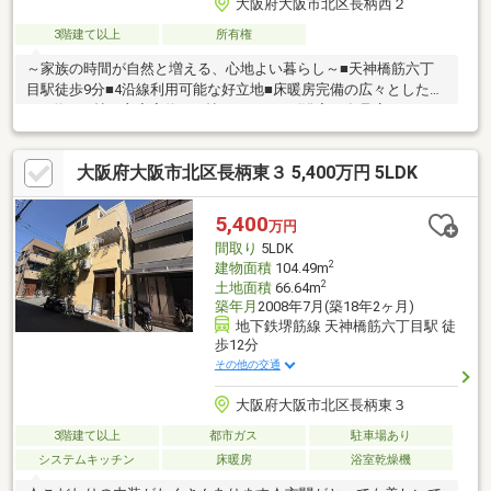
大阪府大阪市北区長柄西２
3階建て以上
所有権
～家族の時間が自然と増える、心地よい暮らし～■天神橋筋六丁
目駅徒歩9分■4沿線利用可能な好立地■床暖房完備の広々とした
LDK約22.0帖と主寝室約12.2帖■1620サイズ浴室、食品庫、WIC、
納戸など充実の設備＆収納力■ワンボックスカーも駐車可能なカ
ースペース■2011年築のフルオーダー住宅（現在空室、即引渡し
大阪府大阪市北区長柄東３ 5,400万円 5LDK
可能）■保育園・幼稚園・小学校・中学校が近く【上場企業グル
ープの不動産部門・なんぼや不動産】まずは資料から→オレンジ
の【資料請求する】ボタンから！気軽に予約→赤の【見学予約す
5,400
万円
る】ボタンから！電話で相談→フリーダイヤル：0120-963-
間取り
5LDK
221（年中無休）
2
建物面積
104.49m
2
土地面積
66.64m
築年月
2008年7月(築18年2ヶ月)
地下鉄堺筋線 天神橋筋六丁目駅 徒
歩12分
その他の交通
大阪府大阪市北区長柄東３
3階建て以上
都市ガス
駐車場あり
システムキッチン
床暖房
浴室乾燥機