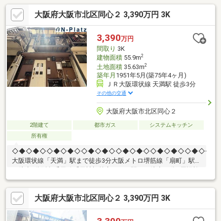
大阪府大阪市北区同心２ 3,390万円 3K
3,390
万円
間取り
3K
2
建物面積
55.9m
2
土地面積
35.63m
築年月
1951年5月(築75年4ヶ月)
ＪＲ大阪環状線 天満駅 徒歩3分
その他の交通
大阪府大阪市北区同心２
2階建て
都市ガス
システムキッチン
所有権
◇◆◇◆◇◇◆◇◆◇◇◆◇◆◇◇◆◇◆◇◇◆◇◆◇◇◆◇◆◇
大阪環状線「天満」駅まで徒歩3分大阪メトロ堺筋線「扇町」駅ま
で徒歩4分阪急千里線「天神橋筋六丁目」駅まで徒歩13分■周辺施
設セブンイレブン 大阪同心北店まで約20ｍ阪急オアシス同心店ま
で約210ｍキリン堂 北区同心店まで約205ｍHEP NAVIOまで約1595
大阪府大阪市北区同心２ 3,390万円 3K
ｍ扇町公園まで約590ｍ◎見学カレンダーから予約できます◎赤
い見学ボタンをクリック♪お電話でのお問い合わせもお待ちしてお
ります！