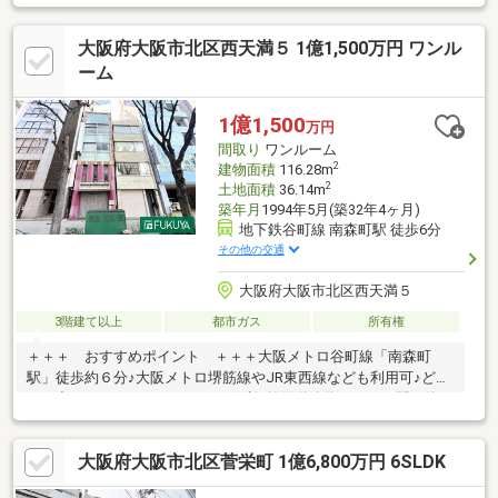
置された壁付キッチン、こまめな換気が可能・LDKは生活動線に
配慮された2ドア仕様・各洋室に収納有・駐車2台可能(車種制限
大阪府大阪市北区西天満５ 1億1,500万円 ワンル
有)▼周辺環境・阪急オアシス天六店 徒歩5分(約400m)・大阪市立
豊崎本庄小学校 徒歩5分(約400m)※容積率は前面道路幅員により
ーム
240％に制限■ ご希望の住まい探しをお手伝いします
━━━━━・・・物件の詳細・ご相談はお気軽にお問い合わせく
1億1,500
万円
ださい。
間取り
ワンルーム
2
建物面積
116.28m
2
土地面積
36.14m
築年月
1994年5月(築32年4ヶ月)
地下鉄谷町線 南森町駅 徒歩6分
その他の交通
大阪府大阪市北区西天満５
3階建て以上
都市ガス
所有権
＋＋＋ おすすめポイント ＋＋＋大阪メトロ谷町線「南森町
駅」徒歩約６分♪大阪メトロ堺筋線やJR東西線なども利用可♪どこ
へお出かけするのにもアクセス便利♪前面道路約１７ｍ、間口約１
８ｍと広々♪空室のためいつでもご内覧可能です♪＊＊＊ 周辺情
報 ＊＊＊ライフ太融寺店：徒歩4分（305ｍ）ファミリーマート
大阪府大阪市北区菅栄町 1億6,800万円 6SLDK
西天満六丁目店：徒歩2分（116ｍ）スギ薬局西天満店：徒歩1分
（76ｍ）大阪野崎郵便局：徒歩6分（478ｍ）みなと銀行梅田支