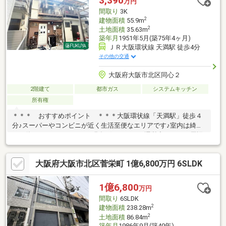
3,390
万円
間取り
3K
2
建物面積
55.9m
2
土地面積
35.63m
築年月
1951年5月(築75年4ヶ月)
ＪＲ大阪環状線 天満駅 徒歩4分
その他の交通
大阪府大阪市北区同心２
2階建て
都市ガス
システムキッチン
所有権
＊＊＊ おすすめポイント ＊＊＊大阪環状線「天満駅」徒歩４
分♪スーパーやコンビニが近く生活至便なエリアです♪室内は綺麗
にお使い頂いております♪※現在ゲストルーム運営中＊＊＊ 周辺
情報 ＊＊＊阪急オアシス同心店：徒歩3分（239ｍ）セブンイレ
ブン大阪同心北店：徒歩1分（48ｍ）ファミリーマート天満同心
大阪府大阪市北区菅栄町 1億6,800万円 6SLDK
店：徒歩2分（150ｍ）キリン堂北区同心店：徒歩4分（287ｍ）大
阪天神橋三郵便局：徒歩3分（234ｍ）扇町公園：徒歩9分（660
ｍ）
1億6,800
万円
間取り
6SLDK
2
建物面積
238.28m
2
土地面積
86.84m
築年月
1986年9月(築40年)