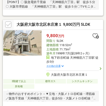
【POINT】〇 阪急電鉄千里線 「天神橋筋六丁目」駅 徒歩５分
〇 大阪市堺筋線 「天神橋筋六丁目」駅 徒歩５分〇TVモニター
画面付インターホン 〇カウンターキッチン 〇追い炊き機能
〇浴室乾燥暖房付〇駐車スペース有（車種により制限有）
大阪府大阪市北区本庄東１ 9,800万円 5LDK
9,800
万円
間取り
5LDK
2
建物面積
118.52m
2
土地面積
71.75m
築年月
1998年7月(築28年2ヶ月)
地下鉄谷町線 天神橋筋六丁目駅 徒
歩5分
その他の交通
大阪府大阪市北区本庄東１
3階建て以上
都市ガス
システムキッチン
所有権
－物件のおすすめポイント－▼立地・大阪メトロ谷町線・堺筋線
／阪急千里線「天神橋筋六丁目」徒歩5分・大阪メトロ谷町線「中
崎町」徒歩8分▼特徴・部屋数が確保された5LDK・正面に窓が設