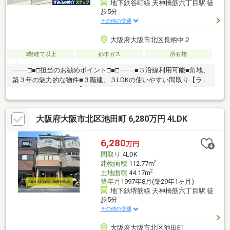
地下鉄谷町線 天神橋筋六丁目駅 徒
歩5分
その他の交通
大阪府大阪市北区長柄中２
3階建て以上
都市ガス
所有権
―――□■□担当のお勧めポイント□■□―――■３沿線利用可能■角地、
築３年の魅力的な物件■３階建、３LDKの使いやすい間取り【ライ
フインフォメーション】〈スーパー・コンビニ〉・サンディ天六
店 徒歩６分（約４８０ｍ）・デイリーヤマザキ長柄中２丁目
店 徒歩２分（約１４０ｍ）〈保育園・小学校〉・鶴満寺保育
大阪府大阪市北区池田町 6,280万円 4LDK
所 徒歩４分（約２８０ｍ）・豊崎東小学校 徒歩２分（約１４
０ｍ）・新豊崎中学校 徒歩４分（約２７０ｍ）お子様にも嬉し
い住環境♪
6,280
万円
間取り
4LDK
2
建物面積
112.77m
2
土地面積
44.17m
築年月
1997年8月(築29年1ヶ月)
地下鉄堺筋線 天神橋筋六丁目駅 徒
歩5分
その他の交通
大阪府大阪市北区池田町