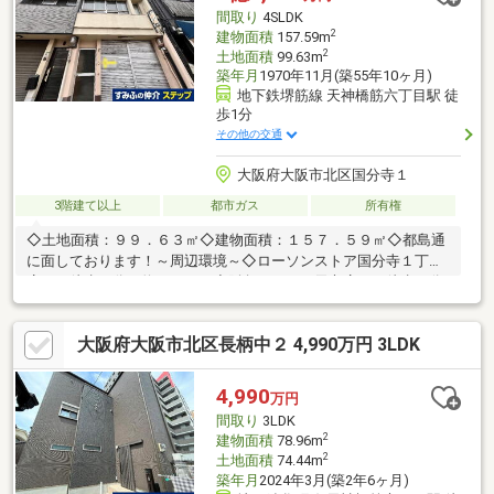
間取り
4SLDK
2
建物面積
157.59m
2
土地面積
99.63m
築年月
1970年11月(築55年10ヶ月)
地下鉄堺筋線 天神橋筋六丁目駅 徒
歩1分
その他の交通
大阪府大阪市北区国分寺１
3階建て以上
都市ガス
所有権
◇土地面積：９９．６３㎡◇建物面積：１５７．５９㎡◇都島通
に面しております！～周辺環境～◇ローソンストア国分寺１丁目
店まで徒歩１分（約３０ｍ）◇阪急オアシス天六店まで徒歩３分
（約２４０ｍ）◇サンディ天六店まで徒歩４分（約２７０ｍ）◇
国分寺公園まで徒歩２分（約１６０ｍ）◇豊崎東小学校まで徒歩
大阪府大阪市北区長柄中２ 4,990万円 3LDK
８分（約５７０ｍ）
4,990
万円
間取り
3LDK
2
建物面積
78.96m
2
土地面積
74.44m
築年月
2024年3月(築2年6ヶ月)