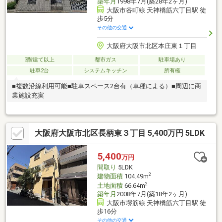
築年月
1998年7月(築28年2ヶ月)
大阪市谷町線 天神橋筋六丁目駅 徒
歩5分
その他の交通
大阪府大阪市北区本庄東１丁目
3階建て以上
都市ガス
駐車場あり
駐車2台
システムキッチン
所有権
■複数沿線利用可能■駐車スペース2台有（車種による）■周辺に商
業施設充実
大阪府大阪市北区長柄東３丁目 5,400万円 5LDK
5,400
万円
間取り
5LDK
2
建物面積
104.49m
2
土地面積
66.64m
築年月
2008年7月(築18年2ヶ月)
大阪市堺筋線 天神橋筋六丁目駅 徒
歩16分
その他の交通