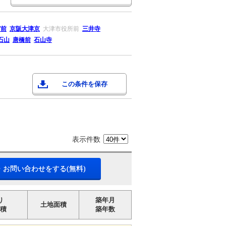
宮前
京阪大津京
大津市役所前
三井寺
石山
唐橋前
石山寺
この条件を保存
表示件数
・お問い合わせをする(無料)
り
築年月
土地面積
積
築年数