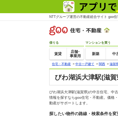
NTTグループ運営の不動産総合サイト goo
借りる
マンションを買う
店舗･
賃貸
新築
中
事業用
住宅・不動産
>
中古一戸建て
>
関西
>
滋賀
びわ湖浜大津駅(滋賀
びわ湖浜大津駅(滋賀県)の中古住宅、
情報を探すならgoo住宅・不動産。価格
動産がサポートします。
探したい物件の路線・検索条件を変