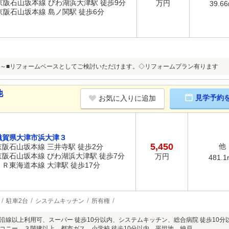
京阪石山坂本線 びわ湖浜大津駅 徒歩9分
万円
39.6
京阪石山坂本線 島ノ関駅 徒歩6分
～■リフォームベースとしてご検討いただけます。◇リフォームプラン有ります
他
見学予約
お気に入りに追加
滋賀県大津市浜大津３
5,450
他
京阪石山坂本線 三井寺駅 徒歩2分
京阪石山坂本線 びわ湖浜大津駅 徒歩7分
万円
481.1
ＪＲ東海道本線 大津駅 徒歩17分
駐車2台
システムキッチン
所有権
沿線以上利用可、スーパー 徒歩10分以内、システムキッチン、総合病院 徒歩10
コニー、３階建以上、都市ガス、小学校 徒歩10分以内、平坦地、納戸