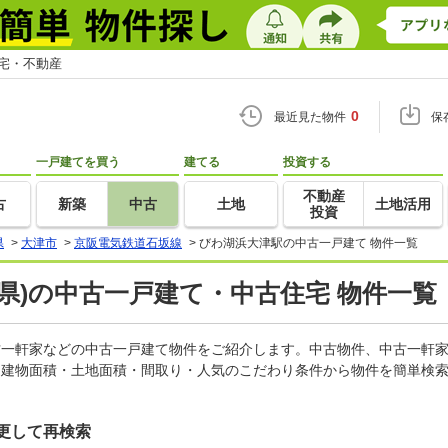
住宅・不動産
0
最近見た物件
保
一戸建てを買う
建てる
投資する
不動産
古
新築
中古
土地
土地活用
投資
県
>
大津市
>
京阪電気鉄道石坂線
>
びわ湖浜大津駅の中古一戸建て 物件一覧
県)の中古一戸建て・中古住宅 物件一覧
中古一軒家などの中古一戸建て物件をご紹介します。中古物件、中古一軒
・建物面積・土地面積・間取り・人気のこだわり条件から物件を簡単検索
更して再検索