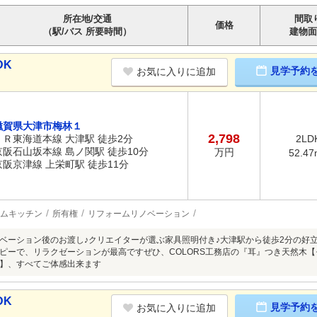
所在地/交通
間取
価格
（駅/バス 所要時間）
建物面
DK
見学予約
お気に入りに追加
滋賀県大津市梅林１
2,798
ＪＲ東海道本線 大津駅 徒歩2分
2LD
京阪石山坂本線 島ノ関駅 徒歩10分
万円
52.47
京阪京津線 上栄町駅 徒歩11分
ムキッチン
所有権
リフォームリノベーション
ベーション後のお渡し♪クリエイターが選ぶ家具照明付き♪大津駅から徒歩2分の好
ピーで、リラクゼーションが最高ですぜひ、COLORS工務店の『耳』つき天然木
】、すべてご体感出来ます
DK
見学予約
お気に入りに追加