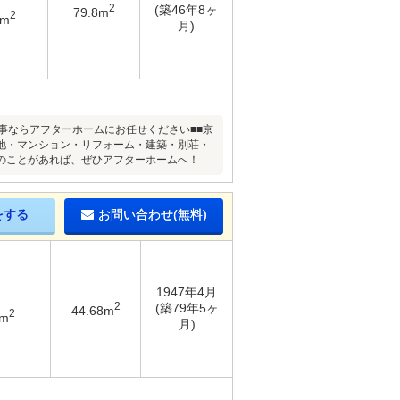
2
(築46年8ヶ
79.8m
2
4m
月)
事ならアフターホームにお任せください■■京
地・マンション・リフォーム・建築・別荘・
のことがあれば、ぜひアフターホームへ！
をする
お問い合わせ(無料)
1947年4月
2
(築79年5ヶ
44.68m
2
6m
月)