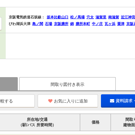
京阪電気鉄道石坂線：
坂本比叡山口
松ノ馬場
穴太
滋賀里
南滋賀
近江神
びわ湖浜大津
島ノ関
石場
京阪膳所
錦
膳所本町
中ノ庄
瓦ヶ浜
粟津
京阪
間取り図付き表示
お気に入りに追加
資料請求
所在地/交通
間取
価格
（駅/バス 所要時間）
建物面