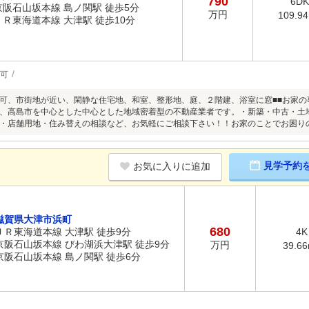
790
6DK
京阪石山坂本線 島ノ関駅 徒歩5分
万円
109.9
ＪＲ東海道本線 大津駅 徒歩10分
可
可、市街地が近い、閑静な住宅地、和室、整形地、庭、２階建、浴室に窓■■お家の
、高島市を中心とした中心とした地域密着型の不動産業者です。・新築・中古・土
・店舗用地・住み替えの相談など、お気軽にご相談下さい！！お家のことでお困り
見学予約
お気に入りに追加
滋賀県大津市浜町
680
ＪＲ東海道本線 大津駅 徒歩9分
4K
京阪石山坂本線 びわ湖浜大津駅 徒歩9分
万円
39.6
京阪石山坂本線 島ノ関駅 徒歩6分