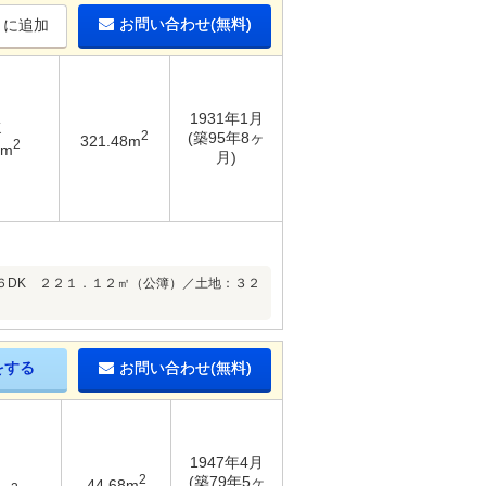
お問い合わせ(無料)
りに追加
1931年1月
K
2
(築95年8ヶ
321.48m
2
2m
月)
６DK ２２１．１２㎡（公簿）／土地：３２
をする
お問い合わせ(無料)
1947年4月
2
(築79年5ヶ
44.68m