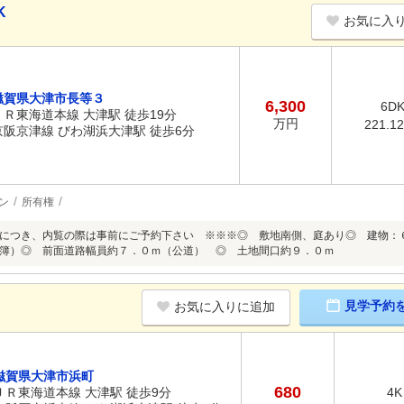
K
お気に入
滋賀県大津市長等３
6,300
6D
ＪＲ東海道本線 大津駅 徒歩19分
万円
221.1
京阪京津線 びわ湖浜大津駅 徒歩6分
ン
所有権
につき、内覧の際は事前にご予約下さい ※※※◎ 敷地南側、庭あり◎ 建物：
簿）◎ 前面道路幅員約７．０ｍ（公道） ◎ 土地間口約９．０ｍ
見学予約
お気に入りに追加
滋賀県大津市浜町
680
ＪＲ東海道本線 大津駅 徒歩9分
4K