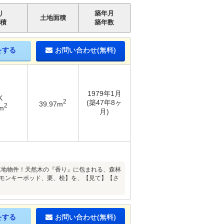
り
築年月
土地面積
積
築年数
をする
お問い合わせ(無料)
1979年1月
K
2
(築47年8ヶ
39.97m
2
m
月)
立地物件！天然木の『香り』に包まれる、森林
【モンキーポッド、栗、桧】を、【見て】【さ
をする
お問い合わせ(無料)