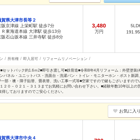
滋賀県大津市長等２
3,480
京阪京津線 上栄町駅 徒歩7分
5LD
ＪＲ東海道本線 大津駅 徒歩13分
万円
191.9
京阪石山坂本線 三井寺駅 徒歩8分
ン
所有権
即入居可
リフォームリノベーション
7坪■セットバック約1.6ｍ2■即引き渡し可■鉄骨造■令和8年4月リフォーム：外壁塗
ンパネル・ユニットバス・洗面台・洗濯パン・トイレ・モニターホン・ポスト新調
戸一部・襖・障子貼替、畳表替、洗い工事一式等■空家ですので鍵もございますので
１２０－０２１－３１３までお気軽にお問い合わせ下さい。■経験年数10年以上の
取得しておりますのでご安心ください。
お気に入
滋賀県大津市中央４