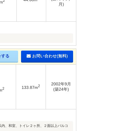
2
6m
月)
をする
お問い合わせ(無料)
2002年9月
2
133.87m
2
(築24年)
m
分以内、和室、トイレ２ヶ所、２面以上バルコ