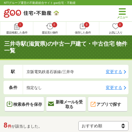
NTTグループ運営の不動産総合サイト goo住宅・不動産
1
0
0
0
最近検索した条件
最近見た物件
保存した条件
お気に入り
三井寺駅(滋賀県)の中古一戸建て・中古住宅 物件
一覧
駅
変更する
京阪電気鉄道石坂線/三井寺
条件
変更する
指定なし
新着メールを受
検索条件を保存
アプリで探す
取る
8
件
が該当しました。