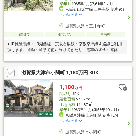
築年月
1965年1月(築61年8ヶ月)
京阪石山坂本線 三井寺駅 徒歩9分
その他の交通
滋賀県大津市三井寺町
2階建て
都市ガス
所有権
●JR琵琶湖線・JR湖西線・京阪石坂線・京阪京津線４路線ご利用
頂けます。通勤・通学で使い分けできたり、電車の遅延・運休で
振り替えできるのは便利ですね！●スーパー・ドラッグストア・
総合病院が徒歩10分（800ｍ）圏内にあり、毎日の生活に嬉しい
距離ですね。●当物件は再建築はできません。建物を改装し、居
滋賀県大津市小関町 1,180万円 3DK
住用・収益物件としてもいかがでしょうか。
1,180
万円
間取り
3DK
2
建物面積
94.32m
2
土地面積
114.87m
築年月
1969年11月(築56年10ヶ月)
京阪京津線 上栄町駅 徒歩12分
その他の交通
滋賀県大津市小関町