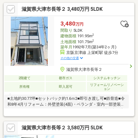
滋賀県大津市長等２ 3,480万円 5LDK
3,480
万円
間取り
5LDK
2
建物面積
191.95m
2
土地面積
101.75m
築年月
1992年7月(築34年2ヶ月)
京阪京津線 上栄町駅 徒歩7分
その他の交通
滋賀県大津市長等２
2階建て
都市ガス
システムキッチン
リフォームリノベーシ
所有権
即入居可
ョン
■土地約30.77坪■セットバック約1.6ｍ2■即引き渡し可■鉄骨造■令
和8年4月リフォーム：外壁塗装(4面)・ベランダ・室内一部塗装、
システムキッチン・キッチンパネル・ユニットバス・洗面台・洗
濯パン・トイレ・モニターホン・ポスト新調、ダウンライト新
設、クロス全て・フロアタイル・CF・網戸一部・襖・障子貼替、
滋賀県大津市長等２ 3,580万円 5LDK
畳表替、洗い工事一式等■空家ですので鍵もございますのでいつ
でもご内覧可能です。一度ごゆっくりご内覧下さい。０１２０－