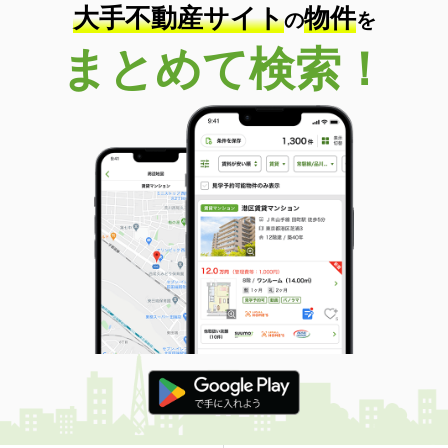
大手不動産サイト
物件
の
を
まとめて検索！