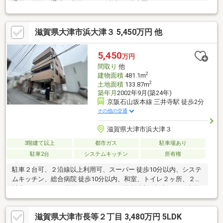
通学・買物・通院に利用しやすい施設が徒歩圏にそろいます。
2026年4月リフォーム済みの鉄骨造3階建て。約20.2帖のLDKを中
心に、和室2室・洋室3室を備えた5LDKです。キッチン・浴室・洗
滋賀県大津市浜大津３ 5,450万円 他
面台・トイレを新調し、外壁塗装、クロスやフロアタイル、畳、
襖、障子の貼替も実施。各居室は6帖以上を確保し、寝室・子ども
部屋・仕事部屋など用途に合わせて使い分けられます。屋根裏収
5,450
万円
納や各所の収納、駐車スペースも備え、駅・学校・病院・買物施
間取り
他
設が徒歩圏にまとまった住環境です。
2
建物面積
481.1m
2
土地面積
133.87m
築年月
2002年9月(築24年)
京阪石山坂本線 三井寺駅 徒歩2分
その他の交通
滋賀県大津市浜大津３
3階建て以上
都市ガス
駐車場あり
駐車2台
システムキッチン
所有権
駐車２台可、２沿線以上利用可、スーパー 徒歩10分以内、システ
ムキッチン、総合病院 徒歩10分以内、和室、トイレ２ヶ所、２面
以上バルコニー、南面バルコニー、３階建以上、都市ガス、小学
校 徒歩10分以内、平坦地、納戸
滋賀県大津市長等２丁目 3,480万円 5LDK