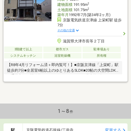
2
建物面積
191.95m
2
土地面積
101.75m
築年月
1992年7月(築34年2ヶ月)
京阪電気鉄道京津線 上栄町駅 徒歩
7分
その他の交通
滋賀県大津市長等２丁目
3階建て以上
都市ガス
駐車場あり
システムキッチン
浴室乾燥機
所有権
【R8年4月リフォーム済＋即内覧可！】■京阪京津線「上栄町」駅
徒歩約7分■全居室6帖以上のゆとりある5LDK■20帖の大空間LDK
は通風良好で開放的■スーパーフレンドマート徒歩約3分
1～8
件
駅
変更する
京阪電気鉄道石坂線/三井寺