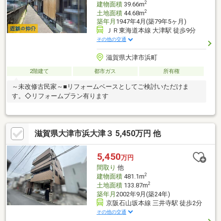
2
建物面積
39.66m
2
土地面積
44.68m
築年月
1947年4月(築79年5ヶ月)
ＪＲ東海道本線 大津駅 徒歩9分
その他の交通
滋賀県大津市浜町
2階建て
都市ガス
所有権
～未改修古民家～■リフォームベースとしてご検討いただけま
す。◇リフォームプラン有ります
滋賀県大津市浜大津３ 5,450万円 他
5,450
万円
間取り
他
2
建物面積
481.1m
2
土地面積
133.87m
築年月
2002年9月(築24年)
京阪石山坂本線 三井寺駅 徒歩2分
その他の交通