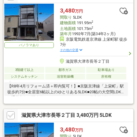
3,480
万円
間取り
5LDK
2
建物面積
191.95m
2
土地面積
101.75m
築年月
1992年7月(築34年2ヶ月)
京阪電気鉄道京津線 上栄町駅 徒歩
7分
パノラマあり
その他の交通
滋賀県大津市長等２丁目
3階建て以上
都市ガス
駐車場あり
システムキッチン
浴室乾燥機
所有権
【R8年4月リフォーム済＋即内覧可！】■京阪京津線「上栄町」駅
徒歩約7分■全居室6帖以上のゆとりある5LDK■20帖の大空間LDK
は通風良好で開放的■スーパーフレンドマート徒歩約3分
滋賀県大津市長等２丁目 3,480万円 5LDK
3,480
万円
間取り
5LDK