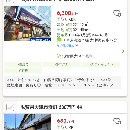
6,300
万円
間取り
6DK
2
建物面積
221.12m
2
土地面積
321.48m
築年月
1931年1月(築95年8ヶ月)
ＪＲ東海道本線 大津駅 徒歩19分
その他の交通
滋賀県大津市長等３
2階建て
都市ガス
システムキッチン
所有権
※※※ 居住中につき、内覧の際は事前にご予約下さい ※※※◎
敷地南側、庭あり◎ 建物：６DK ２２１．１２㎡（公簿）／土
地：３２１．４８㎡（公簿）◎ 前面道路幅員約７．０ｍ（公
道） ◎ 土地間口約９．０ｍ
滋賀県大津市浜町 680万円 4K
680
万円
間取り
4K