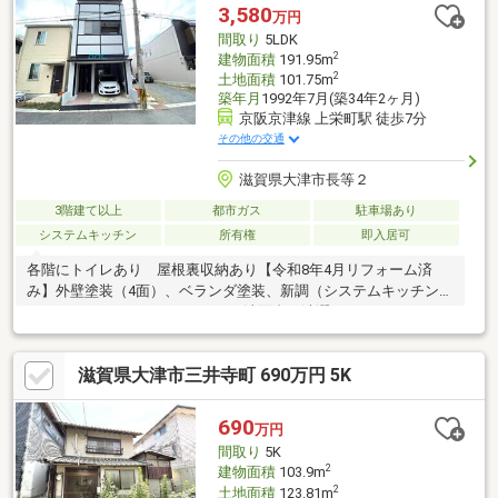
０２１－３１３までお気軽にお問い合わせ下さい。■経験年数10
3,580
万円
年以上の営業スタッフ在籍、宅地建物取引士・古民家鑑定士1級等
間取り
5LDK
も取得しておりますのでご安心ください。
2
建物面積
191.95m
2
土地面積
101.75m
築年月
1992年7月(築34年2ヶ月)
京阪京津線 上栄町駅 徒歩7分
その他の交通
滋賀県大津市長等２
3階建て以上
都市ガス
駐車場あり
システムキッチン
所有権
即入居可
各階にトイレあり 屋根裏収納あり【令和8年4月リフォーム済
み】外壁塗装（4面）、ベランダ塗装、新調（システムキッチン・
キッチンパネル・ユニットバス・洗面台・洗濯パン・トイレ・モ
ニターホン・ポスト）、ダウンライト新設、クロス全て貼替、フ
ロアタイル貼替、CF貼替、室内一部塗装、網戸一部貼替、畳表
滋賀県大津市三井寺町 690万円 5K
替、障子貼替、洗い工事一式・京阪上栄町駅 徒歩7分！・JR大
津駅 徒歩13分・京阪三井寺駅 徒歩15分！・長等小学校 徒歩
11分！・皇子山中学校 徒歩18分！・フレンドマート 徒歩3
690
万円
分！
間取り
5K
2
建物面積
103.9m
2
土地面積
123.81m