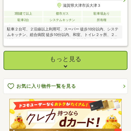
滋賀県大津市浜大津３
3階建て以上
都市ガス
駐車場あり
駐車2台
システムキッチン
所有権
駐車２台可、２沿線以上利用可、スーパー 徒歩10分以内、システ
ムキッチン、総合病院 徒歩10分以内、和室、トイレ２ヶ所、２面
以上バルコニー、南面バルコニー、３階建以上、都市ガス、小学
校 徒歩10分以内、平坦地、納戸
もっと見る
お気に入り物件一覧を見る