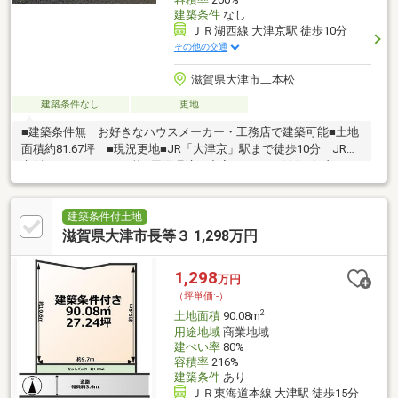
建築条件
なし
ＪＲ湖西線 大津京駅 徒歩10分
その他の交通
滋賀県大津市二本松
建築条件なし
更地
■建築条件無 お好きなハウスメーカー・工務店で建築可能■土地
面積約81.67坪 ■現況更地■JR「大津京」駅まで徒歩10分 JR・
京阪2WAYアクセス可能■周辺環境が充実していて生活至便良し！
詳細は担当のLIXIL不動産ショップ ピアライフの岸田まで、お気
軽にどうぞ。
建築条件付土地
滋賀県大津市長等３ 1,298万円
1,298
万円
（坪単価:-）
2
土地面積
90.08m
用途地域
商業地域
建ぺい率
80%
容積率
216%
建築条件
あり
ＪＲ東海道本線 大津駅 徒歩15分