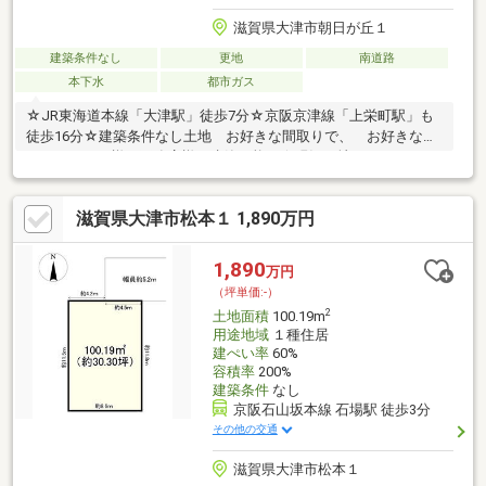
滋賀県大津市朝日が丘１
建築条件なし
更地
南道路
本下水
都市ガス
☆JR東海道本線「大津駅」徒歩7分☆京阪京津線「上栄町駅」も
徒歩16分☆建築条件なし土地 お好きな間取りで、 お好きなハ
ウスメーカー様・工務店様で建築可能！☆現況更地
滋賀県大津市松本１ 1,890万円
1,890
万円
（坪単価:-）
2
土地面積
100.19m
用途地域
１種住居
建ぺい率
60%
容積率
200%
建築条件
なし
京阪石山坂本線 石場駅 徒歩3分
その他の交通
滋賀県大津市松本１