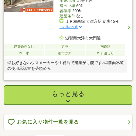
用途地域
１種住居
建ぺい率
60%
容積率
200%
建築条件
なし
ＪＲ湖西線 大津京駅 徒歩15分
その他の交通
滋賀県大津市大門通
建築条件なし
更地
南道路
本下水
都市ガス
即引渡し可
◎お好きなハウスメーカーや工務店で建築が可能です♪◎前面私道
の使用承諾書を受領済み
もっと見る
お気に入り物件一覧を見る