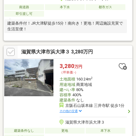
南道路
本下水
都市ガス
即引渡し可
建築条件付！JR大津駅徒歩15分！南向き！更地！周辺施設充実で
生活至便！
滋賀県大津市浜大津３ 3,280万円
3,280
万円
（坪単価:-）
2
土地面積
160.24m
用途地域
商業地域
建ぺい率
80%
容積率
400%
建築条件
なし
京阪石山坂本線 三井寺駅 徒歩1分
その他の交通
滋賀県大津市浜大津３
建築条件なし
更地
本下水