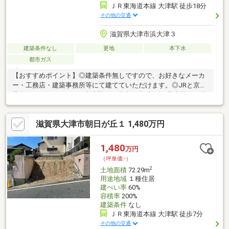
ＪＲ東海道本線 大津駅 徒歩18分
その他の交通
滋賀県大津市浜大津３
建築条件なし
更地
本下水
都市ガス
【おすすめポイント】◎建築条件無しですので、お好きなメーカ
ー・工務店・建築事務所等にて建てていただけます。◎JRと京阪
電車の2WAYアクセスJR大津駅まで徒歩18分/京阪三井寺駅まで徒
歩3分で通勤通学に便利な立地です。◎現状は月極駐車場として運
用されてます。⇒合計：10台分の内6台契約中（1台10，000円/
滋賀県大津市朝日が丘１ 1,480万円
月）◎商業地域のため、店舗・事務所・アパート用地としてもご
利用いただけます。◎もちろん、住宅用地としてもご利用可能で
す。
1,480
万円
（坪単価:-）
2
土地面積
72.29m
用途地域
１種住居
建ぺい率
60%
容積率
200%
建築条件
なし
ＪＲ東海道本線 大津駅 徒歩7分
その他の交通