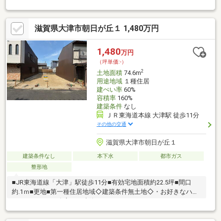
アクセス良好◎地積更正登記済♪●前道が18.7mと車両の出入りが
しやすく集客、物流動線良好●周辺は商業施設が点在し事業環境
が整ったエリアです― 備考 ―●上水：前面道路配管10mm、引き込
滋賀県大津市朝日が丘１ 1,480万円
みなし●下水：前面道路配管250mm、引き込みなし●ガス：前面道
路配管150mm、引き込みなし※西側歩道に埋設のため引き込みの
際、道路横断掘削必要●東側一部に電線による地役権あり●本物件
1,480
万円
と前面道路との間に大津市所有土地があるため占用許可の必要あ
（坪単価:-）
り
2
土地面積
74.6m
用途地域
１種住居
建ぺい率
60%
容積率
160%
建築条件
なし
ＪＲ東海道本線 大津駅 徒歩11分
その他の交通
滋賀県大津市朝日が丘１
建築条件なし
本下水
都市ガス
整形地
■JR東海道線「大津」駅徒歩11分■有効宅地面積約22.5坪■間口
約.1ｍ■更地■第一種住居地域◇建築条件無土地◇・お好きなハウ
スメーカー、工務店にて建築いただけます。