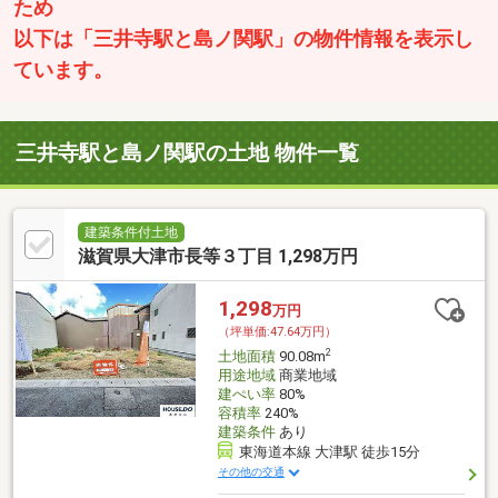
ため
以下は「三井寺駅と島ノ関駅」の物件情報を表示し
ています。
三井寺駅と島ノ関駅の土地 物件一覧
建築条件付土地
滋賀県大津市長等３丁目 1,298万円
1,298
万円
（坪単価:47.64万円）
2
土地面積
90.08m
用途地域
商業地域
建ぺい率
80%
容積率
240%
建築条件
あり
東海道本線 大津駅 徒歩15分
その他の交通