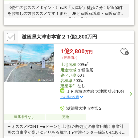
《物件のおススメポイント》●JR「大津駅」徒歩７分！駅近物件
をお探しの方おススメです！また、JRと京阪石坂線・京阪京津線
の３路線が利用可能な立地です！通勤・通学で使い分けできた
り、電車の遅延・運休で振り替えできるのは便利ですね！●小学
校・スーパー・総合病院が徒歩10分圏内にあり、毎日の生活に嬉
滋賀県大津市本宮２ 1億2,800万円
しい距離ですね。●建築条件はございませんのでご希望の工務
店・ハウスメーカーさんで建物建築が可能です！《周辺施設のお
ススメポイント》●中央小学校まで約290ｍ●フレスコ大津店まで
1億2,800
万円
約250ｍ●大津赤十字病院まで約720ｍ
（坪単価:-）
2
土地面積
909m
用途地域
１種住居
建ぺい率
60%
容積率
200%
建築条件
なし
ＪＲ東海道本線 大津駅 徒歩10分
その他の交通
滋賀県大津市本宮２
建築条件なし
更地
― オススメPOINT ―●ドーンと土地274坪超えの事業用地！事業計
画の自由度が高いゆとりある敷地！●大津インター線沿いにあり