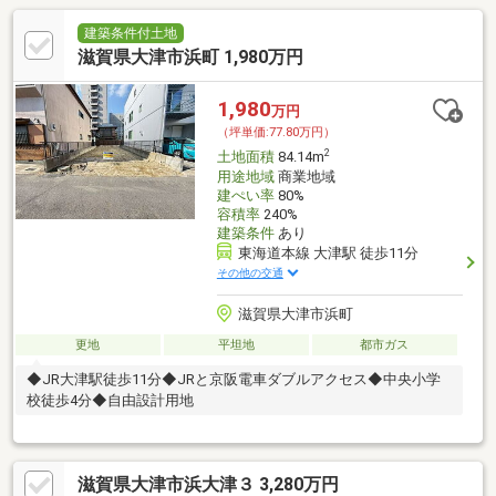
建築条件付土地
滋賀県大津市浜町 1,980万円
1,980
万円
（坪単価:77.80万円）
2
土地面積
84.14m
用途地域
商業地域
建ぺい率
80%
容積率
240%
建築条件
あり
東海道本線 大津駅 徒歩11分
その他の交通
滋賀県大津市浜町
更地
平坦地
都市ガス
◆JR大津駅徒歩11分◆JRと京阪電車ダブルアクセス◆中央小学
校徒歩4分◆自由設計用地
滋賀県大津市浜大津３ 3,280万円