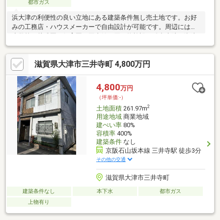
都市ガス
浜大津の利便性の良い立地にある建築条件無し売土地です。お好
みの工務店・ハウスメーカーで自由設計が可能です。周辺には、
小学校、幼稚園、保育園、図書館、買い物施設、総合病院、湖岸
沿いのなぎさ公園等が徒歩10分圏内あり生活施設は充実していま
す。
滋賀県大津市三井寺町 4,800万円
4,800
万円
（坪単価:-）
2
土地面積
261.97m
用途地域
商業地域
建ぺい率
80%
容積率
400%
建築条件
なし
京阪石山坂本線 三井寺駅 徒歩3分
その他の交通
滋賀県大津市三井寺町
建築条件なし
本下水
都市ガス
上物有り