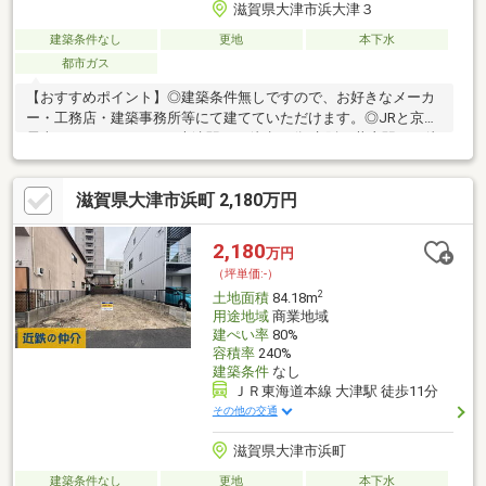
滋賀県大津市浜大津３
建築条件なし
更地
本下水
都市ガス
【おすすめポイント】◎建築条件無しですので、お好きなメーカ
ー・工務店・建築事務所等にて建てていただけます。◎JRと京阪
電車の2WAYアクセスJR大津駅まで徒歩18分/京阪三井寺駅まで徒
歩3分で通勤通学に便利な立地です。◎現状は月極駐車場として運
用されてます。⇒合計：10台分の内6台契約中（1台10，000円/
滋賀県大津市浜町 2,180万円
月）◎商業地域のため、店舗・事務所・アパート用地としてもご
利用いただけます。◎もちろん、住宅用地としてもご利用可能で
す。
2,180
万円
（坪単価:-）
2
土地面積
84.18m
用途地域
商業地域
建ぺい率
80%
容積率
240%
建築条件
なし
ＪＲ東海道本線 大津駅 徒歩11分
その他の交通
滋賀県大津市浜町
建築条件なし
更地
本下水