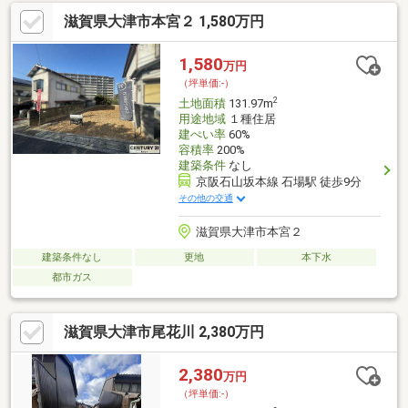
滋賀県大津市本宮２ 1,580万円
1,580
万円
（坪単価:-）
2
土地面積
131.97m
用途地域
１種住居
建ぺい率
60%
容積率
200%
建築条件
なし
京阪石山坂本線 石場駅 徒歩9分
その他の交通
滋賀県大津市本宮２
建築条件なし
更地
本下水
都市ガス
滋賀県大津市尾花川 2,380万円
2,380
万円
（坪単価:-）