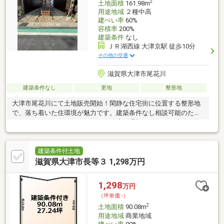
2
土地面積
161.98m
用途地域
２種中高
建ぺい率
60%
容積率
200%
建築条件
なし
ＪＲ湖西線 大津京駅 徒歩10分
その他の交通
滋賀県大津市尾花川
建築条件なし
更地
整形地
大津市尾花川にて土地販売開始！閑静な住宅街に位置する整形地
で、落ち着いた住環境が魅力です。建築条件なし相談可能のた
め、お好きなハウスメーカー・工務店で理想の住まいを建築可能
です。周辺には生活利便施設も揃っており、通勤・通学にも便利
な立地です。マイホーム用地としてぜひご検討ください。
********************************************************創業70
建築条件付土地
年大津で不動産物件のご相談なら高栄ホームへお任せ下さい!中古
滋賀県大津市長等３ 1,298万円
戸建・マンション・土地、不動産の売却相談・買取幅広くご提案
させていただきます！
1,298
万円
********************************************************
（坪単価:-）
2
土地面積
90.08m
用途地域
商業地域