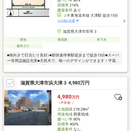
建ぺい率
80%
容積率
216%
建築条件
あり
ＪＲ東海道本線 大津駅 徒歩15分
その他の交通
滋賀県大津市長等３
更地
南道路
本下水
都市ガス
■南向きで日当たり良好♪■新快速停車駅徒歩まで徒歩15分■スーパ
ー等周辺施設充実■天然木で、唯一のデザインができます！平屋
も可能です！最高の香りと癒やしの空間を♪■土地から一緒に探せ
ます！『昼も夜も』『家と庭』までデザインされた外観のご見学
も♪■ローコストから様々な価格帯で提案が受けられる！『家事ラ
滋賀県大津市浜大津３ 4,980万円
ク動線』『収納』、経験豊かな設計士が子育て・老後まで考えた
【間取り】を体感してみてください
4,980
万円
（坪単価:-）
2
土地面積
278.28m
用途地域
商業地域
建ぺい率
80%
容積率
400%
建築条件
なし