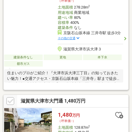
（坪単価:-）
2
土地面積
278.28m
用途地域
商業地域
建ぺい率
80%
容積率
400%
建築条件
なし
京阪石山坂本線 三井寺駅 徒歩3分
その他の交通
滋賀県大津市浜大津３
建築条件なし
更地
本下水
都市ガス
住まいのプロがご紹介！『大津市浜大津三丁目』の知っておきた
い魅力！●交通アクセス・京阪石山坂本線「三井寺」駅まで徒歩3
分・京阪石山坂本線/京津線「びわ湖浜大津」駅まで徒歩8分 ※京
津線の始発駅・JR東海道本線「大津」駅まで徒歩18分●土地面積
278.28㎡(約84.17坪)！※有効宅地面積：約211.28㎡（約63.91坪）●
滋賀県大津市大門通 1,480万円
前面道路は西側、幅員約16.0mの公道です。●現況更地(駐車場)で
す。●商業地域内に位置しています。●建ぺい率80%、容積率
400%。●お好きなハウスメーカー・工務店をご利用いただけま
1,480
万円
す。●ミニストップ大津大門通店まで徒歩3分(約240m)です。
（坪単価:-）
2
土地面積
128.87m