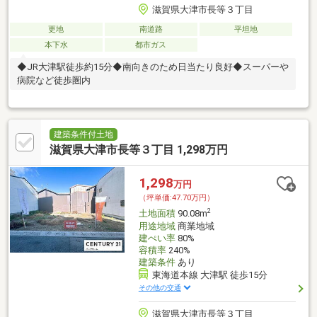
滋賀県大津市長等３丁目
更地
南道路
平坦地
本下水
都市ガス
◆JR大津駅徒歩約15分◆南向きのため日当たり良好◆スーパーや
病院など徒歩圏内
建築条件付土地
滋賀県大津市長等３丁目 1,298万円
1,298
万円
（坪単価:47.70万円）
2
土地面積
90.08m
用途地域
商業地域
建ぺい率
80%
容積率
240%
建築条件
あり
東海道本線 大津駅 徒歩15分
その他の交通
滋賀県大津市長等３丁目