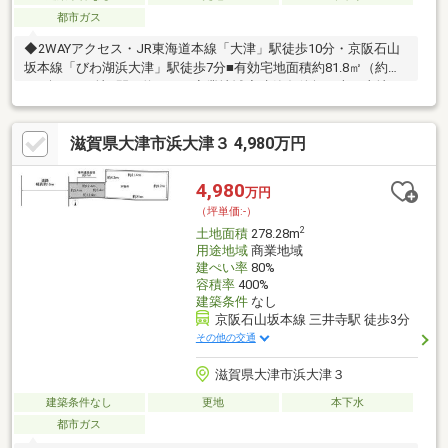
都市ガス
◆2WAYアクセス・JR東海道本線「大津」駅徒歩10分・京阪石山
坂本線「びわ湖浜大津」駅徒歩7分■有効宅地面積約81.8㎡（約
24.7坪）■更地■間口約5.8ｍ■商業地域◇建築条件無し売り土地
◇（お好きなハウスメーカー・工務店にて建築していただけま
す）
滋賀県大津市浜大津３ 4,980万円
4,980
万円
（坪単価:-）
2
土地面積
278.28m
用途地域
商業地域
建ぺい率
80%
容積率
400%
建築条件
なし
京阪石山坂本線 三井寺駅 徒歩3分
その他の交通
滋賀県大津市浜大津３
建築条件なし
更地
本下水
都市ガス