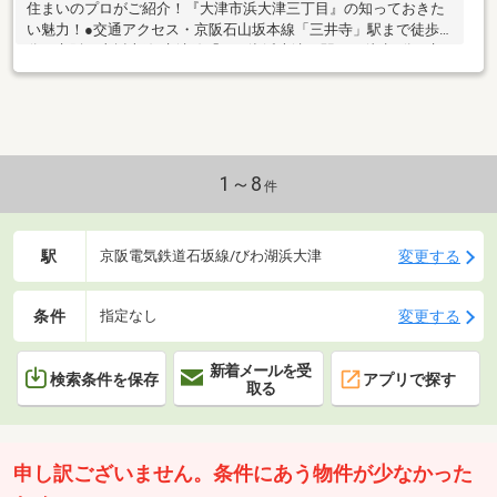
住まいのプロがご紹介！『大津市浜大津三丁目』の知っておきた
い魅力！●交通アクセス・京阪石山坂本線「三井寺」駅まで徒歩3
分・京阪石山坂本線/京津線「びわ湖浜大津」駅まで徒歩8分 ※京
津線の始発駅・JR東海道本線「大津」駅まで徒歩18分●土地面積
278.28㎡(約84.17坪)！※有効宅地面積：約211.28㎡（約63.91坪）●
前面道路は西側、幅員約16.0mの公道です。●現況更地(駐車場)で
す。●商業地域内に位置しています。●建ぺい率80%、容積率
400%。●お好きなハウスメーカー・工務店をご利用いただけま
す。●ミニストップ大津大門通店まで徒歩3分(約240m)です。
1～8
件
駅
変更する
京阪電気鉄道石坂線/びわ湖浜大津
条件
変更する
指定なし
新着メールを受
検索条件を保存
アプリで探す
取る
申し訳ございません。条件にあう物件が少なかった