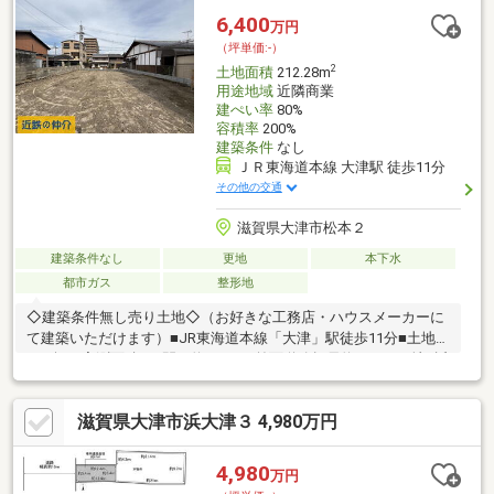
6,400
万円
（坪単価:-）
2
土地面積
212.28m
用途地域
近隣商業
建ぺい率
80%
容積率
200%
建築条件
なし
ＪＲ東海道本線 大津駅 徒歩11分
その他の交通
滋賀県大津市松本２
建築条件なし
更地
本下水
都市ガス
整形地
◇建築条件無し売り土地◇（お好きな工務店・ハウスメーカーに
て建築いただけます）■JR東海道本線「大津」駅徒歩11分■土地約
64.2坪（実測面積）■間口約10.3ｍ■前面道路幅員約5.6ｍ■更地■近
隣商業地域■建ぺい率80％■容積率200％
滋賀県大津市浜大津３ 4,980万円
4,980
万円