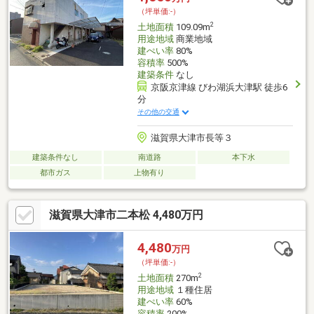
（坪単価:-）
2
土地面積
109.09m
用途地域
商業地域
建ぺい率
80%
容積率
500%
建築条件
なし
京阪京津線 びわ湖浜大津駅 徒歩6
分
その他の交通
滋賀県大津市長等３
建築条件なし
南道路
本下水
都市ガス
上物有り
滋賀県大津市二本松 4,480万円
4,480
万円
（坪単価:-）
2
土地面積
270m
用途地域
１種住居
建ぺい率
60%
容積率
200%