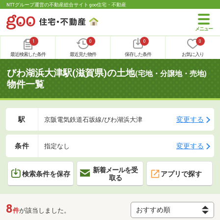
NTTグループ運営の不動産総合サイト goo住宅・不動産
1
0
0
0
最近検索した条件
最近見た物件
保存した条件
お気に入り
びわ湖浜大津駅(滋賀県)の土地
(宅地・分譲地・売地)
物件一覧
駅
変更する
京阪電気鉄道石坂線/びわ湖浜大津
条件
変更する
指定なし
新着メールを受
検索条件を保存
アプリで探す
取る
8
件
が該当しました。