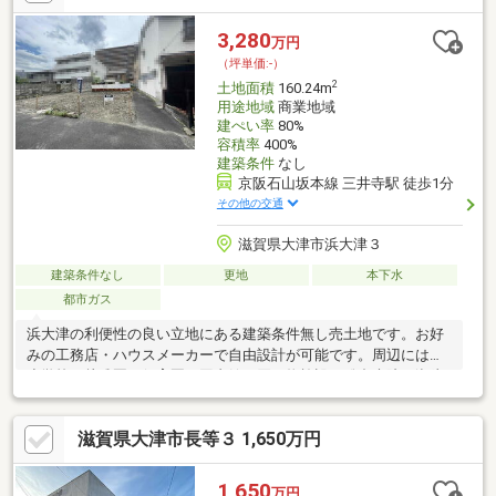
3,280
万円
（坪単価:-）
2
土地面積
160.24m
用途地域
商業地域
建ぺい率
80%
容積率
400%
建築条件
なし
京阪石山坂本線 三井寺駅 徒歩1分
その他の交通
滋賀県大津市浜大津３
建築条件なし
更地
本下水
都市ガス
浜大津の利便性の良い立地にある建築条件無し売土地です。お好
みの工務店・ハウスメーカーで自由設計が可能です。周辺には、
小学校、幼稚園、保育園、図書館、買い物施設、総合病院、湖岸
沿いのなぎさ公園等が徒歩10分圏内あり生活施設は充実していま
す。
滋賀県大津市長等３ 1,650万円
1,650
万円