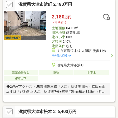
滋賀県大津市浜町 2,180万円
2,180
万円
（坪単価:-）
2
土地面積
84.18m
用途地域
商業地域
建ぺい率
80%
容積率
240%
建築条件
なし
ＪＲ東海道本線 大津駅 徒歩11分
その他の交通
滋賀県大津市浜町
建築条件なし
更地
本下水
都市ガス
◆2WAYアクセス・JR東海道本線「大津」駅徒歩10分・京阪石山
坂本線「びわ湖浜大津」駅徒歩7分■有効宅地面積約81.8㎡（約
24.7坪）■更地■間口約5.8ｍ■商業地域◇建築条件無し売り土地
◇（お好きなハウスメーカー・工務店にて建築していただけま
す）
滋賀県大津市松本２ 6,400万円