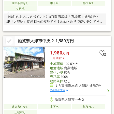
建築条件なし
本下水
都市ガス
整形地
《物件のおススメポイント》●京阪石坂線「石場駅」徒歩3分・
JR「大津駅」徒歩13分の立地です！通勤・通学で使い分けできた
り、電車の遅延・運休で振り替えできるのは便利ですね！●既存
の建物は売主様にて解体し、更地でのお引き渡しとなります！●
建築条件はございませんのでご希望のハウスメーカー・工務店さ
滋賀県大津市中央２ 1,980万円
んで建物の建築が可能です！《周辺施設のおススメポイント》●
平野小学校まで約820ｍ●Oh！Me大津テラスまで約550ｍ●フレン
ドマート大津駅前店まで約880ｍ●マックスバリュ膳所店（24時間
1,980
万円
営業）まで約1060ｍ
（坪単価:-）
2
土地面積
109.59m
用途地域
商業地域
建ぺい率
80%
容積率
300%
建築条件
なし
ＪＲ東海道本線 大津駅 徒歩7分
その他の交通
滋賀県大津市中央２
建築条件なし
本下水
都市ガス
上物有り