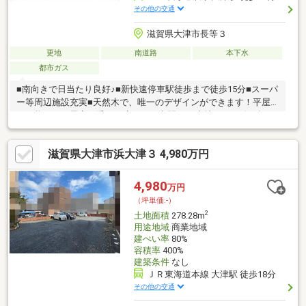
その他の交通
滋賀県大津市長等３
更地
南道路
本下水
都市ガス
■南向きで日当たり良好♪■新快速停車駅徒歩まで徒歩15分■スーパ
ー等周辺施設充実■天然木で、唯一のデザインができます！平屋
も可能です！最高の香りと癒やしの空間を♪■土地から一緒に探せ
ます！『昼も夜も』『家と庭』までデザインされた外観のご見学
も♪■ローコストから様々な価格帯で提案が受けられる！『家事ラ
滋賀県大津市浜大津３ 4,980万円
ク動線』『収納』、経験豊かな設計士が子育て・老後まで考えた
【間取り】を体感してみてください
4,980
万円
（坪単価:-）
2
土地面積
278.28m
用途地域
商業地域
建ぺい率
80%
容積率
400%
建築条件
なし
ＪＲ東海道本線 大津駅 徒歩18分
その他の交通